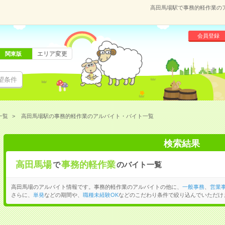
高田馬場駅で事務的軽作業の
会員登録
エリア変更
関東版
望条件
一覧
高田馬場駅の事務的軽作業のアルバイト・バイト一覧
検索結果
高田馬場
事務的軽作業
で
のバイト一覧
高田馬場のアルバイト情報です。事務的軽作業のアルバイトの他に、
一般事務
、
営業
さらに、
単発
などの期間や、
職種未経験OK
などのこだわり条件で絞り込んでいただけ