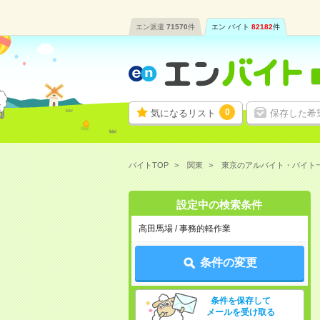
エン派遣
71570
件
エン バイト
82182
件
0
気になるリスト
保存した希
バイトTOP
関東
東京のアルバイト・バイト
設定中の検索条件
高田馬場 / 事務的軽作業
条件の変更
条件を保存して
メールを受け取る