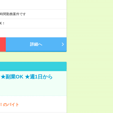
週20時間勤務案件です
K！
詳細へ
★副業OK ★週1日から
K！のバイト