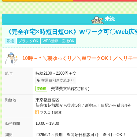
未読
《完全在宅×時短日短OK》Wワーク可〇Web
派遣
ブランクOK
WEB登録・面接OK
10時～＊＼朝ゆっくり／＼WワークOK！／＼リモー
時給2100～2200円＋交
給与
交通費別途支給あり
交通費支給(規定有り)
交通費
東京都新宿区
勤務地
新宿御苑前駅から徒歩3分
/
新宿三丁目駅から徒歩4分
マスコミ関連
10:00～19:00
勤務時間
2026/9/1～長期 ※開始日相談可能 ※9月～OK！
期間