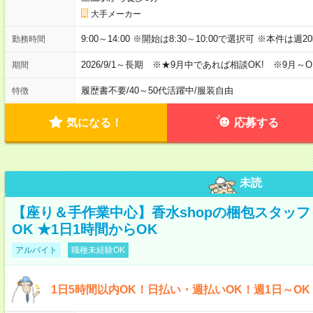
大手メーカー
9:00～14:00 ※開始は8:30～10:00で選択可 ※本件は
勤務時間
2026/9/1～長期 ※★9月中であれば相談OK! ※9月～O
期間
履歴書不要
/
40～50代活躍中
/
服装自由
特徴
気になる！
応募する
未読
【座り＆手作業中心】香水shopの梱包スタッフ 
OK ★1日1時間からOK
アルバイト
職種未経験OK
1日5時間以内OK！日払い・週払いOK！週1日～O