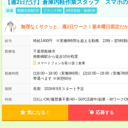
【週2日だけ】倉庫内軽作業スタッフ スマホ
派遣
職種未経験OK
ブランクOK
WEB登録・面接OK
無理なくサクッと、週2日ワーク！基本曜日固定だ
時給1400円 ※実働8時間を超える勤務、22時～翌5時勤
給与
千葉県船橋市
勤務地
南船橋駅から徒歩10分程度
スマートフォンを取り扱う倉庫
(1)9:00～18:00（実働8時間） (2)10:00～18:00（実働7
勤務時間
帯選べます ※休憩60分
長期 2026年9月スタート予定
期間
日払いOK
/
履歴書不要
/
40～50代活躍中
/
副業・WワークO
特徴
気になる！
応募する