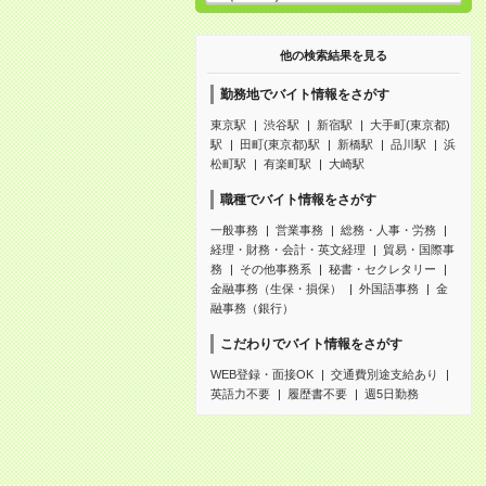
他の検索結果を見る
勤務地でバイト情報をさがす
東京駅
渋谷駅
新宿駅
大手町(東京都)
駅
田町(東京都)駅
新橋駅
品川駅
浜
松町駅
有楽町駅
大崎駅
職種でバイト情報をさがす
一般事務
営業事務
総務・人事・労務
経理・財務・会計・英文経理
貿易・国際事
務
その他事務系
秘書・セクレタリー
金融事務（生保・損保）
外国語事務
金
融事務（銀行）
こだわりでバイト情報をさがす
WEB登録・面接OK
交通費別途支給あり
英語力不要
履歴書不要
週5日勤務