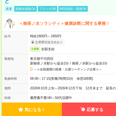
ど
派遣
職種未経験OK
ブランクOK
WEB登録・面接OK
＜御茶ノ水ソラシティ＞健康診断に関する事務！
時給1800円～1850円
給与
交通費別途支給あり
全額支給
交通費
東京都千代田区
勤務地
新御茶ノ水駅から徒歩2分
/
御茶ノ水駅から徒歩2分
～☆全国展開の医療・介護リーディング企業☆～
09:00～17:15(実働7時間15分 休憩1時間)
勤務時間
2026年10月上旬～2026年12月下旬 12月末まで 延
期間
履歴書不要
/
40～50代活躍中
特徴
気になる！
応募する