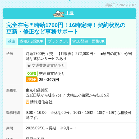
掲載日：2026.08.07
未読
完全在宅＊時給1700円！16時定時！契約状況の
更新・修正など事務サポート
派遣
職種未経験OK
ブランクOK
WEB登録・面接OK
時給1700円＋交 【月収例】272,000円～ ■給与の前払いが可
給与
能な速払いサービスあり
交通費別途支給あり
交通費支給あり
交通費
25～30万円
月収例
東京都品川区
勤務地
五反田駅から徒歩7分
/
大崎広小路駅から徒歩5分
情報通信会社
9:00～16:00 ※休憩60分。10時～18時・10時～19時も相談可
勤務時間
能です。
2026/09/01～長期 ※9月～！
期間