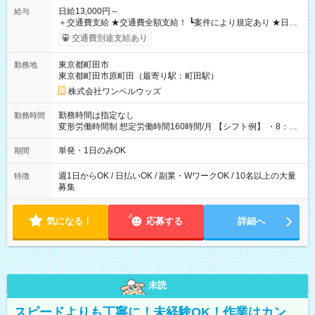
日給13,000円～
給与
＋交通費支給 ★交通費全額支給！ ┗案件により規定あり ★日払
いOK！（規定あり） ┗働いたその日に現金GET♪ お仕事後はコ
交通費別途支給あり
ンビニATMから 日払い分を引き落とせます！ 【試用期間】試
用期間なし
東京都町田市
勤務地
東京都町田市原町田（最寄り駅：町田駅）
株式会社ワンベルウッズ
勤務時間は指定なし
勤務時間
変形労働時間制 想定労働時間160時間/月 【シフト例】 ・8：00
～21：00
単発・1日のみOK
期間
週1日からOK / 日払いOK / 副業・WワークOK / 10名以上の大量
特徴
募集
気になる！
応募する
詳細へ
未読
スピードよりも丁寧に！未経験OK！作業はカン