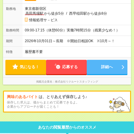
東京都新宿区
勤務地
高田馬場駅
から徒歩5分
/
西早稲田駅から徒歩8分
情報処理サ－ビス
09:00-17:15（休憩60分）実働7時間15分（残業少なめ！）
勤務時間
2026年10月01日～長期 ※開始日相談OK ※10月～！
期間
履歴書不要
特徴
気になる！
応募する
詳細へ
掲載元企業名
株式会社リクルートスタッフィング
興味のあるバイト
は、とりあえず保存しよう♪
保存した求人は、後からまとめて応募できるよ。
企業からアプローチが届くことも！
あなたの閲覧履歴からのオススメ