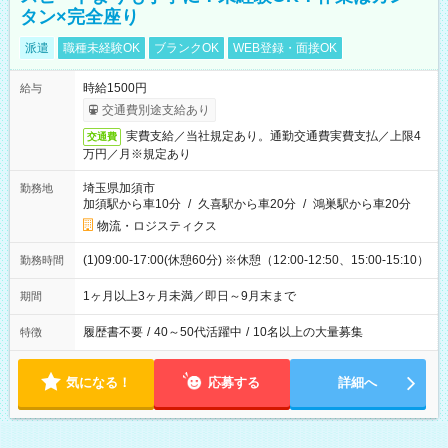
タン×完全座り
派遣
職種未経験OK
ブランクOK
WEB登録・面接OK
時給1500円
給与
交通費別途支給あり
実費支給／当社規定あり。通勤交通費実費支払／上限4
交通費
万円／月※規定あり
埼玉県加須市
勤務地
加須駅から車10分
/
久喜駅から車20分
/
鴻巣駅から車20分
物流・ロジスティクス
(1)09:00-17:00(休憩60分) ※休憩（12:00-12:50、15:00-15:10）
勤務時間
1ヶ月以上3ヶ月未満／即日～9月末まで
期間
履歴書不要
/
40～50代活躍中
/
10名以上の大量募集
特徴
気になる！
応募する
詳細へ