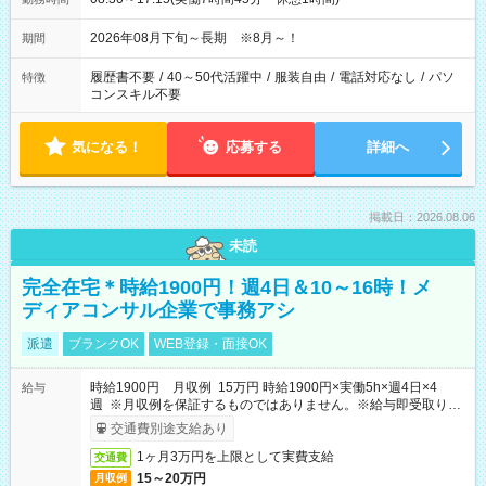
2026年08月下旬～長期 ※8月～！
期間
履歴書不要
/
40～50代活躍中
/
服装自由
/
電話対応なし
/
パソ
特徴
コンスキル不要
気になる！
応募する
詳細へ
掲載日：2026.08.06
未読
完全在宅＊時給1900円！週4日＆10～16時！メ
ディアコンサル企業で事務アシ
派遣
ブランクOK
WEB登録・面接OK
時給1900円 月収例 15万円 時給1900円×実働5h×週4日×4
給与
週 ※月収例を保証するものではありません。※給与即受取りサ
ービス利用可（利用条件有）
交通費別途支給あり
1ヶ月3万円を上限として実費支給
交通費
15～20万円
月収例