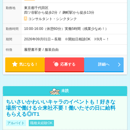
東京都千代田区
勤務地
四ツ谷駅から徒歩2分
/
麹町駅から徒歩13分
コンサルタント・シンクタンク
10:00-16:00（休憩60分）実働5時間（残業少なめ！）
勤務時間
2026年09月01日～長期 ※開始日相談OK ※9月～！
期間
履歴書不要
/
服装自由
特徴
気になる！
応募する
詳細へ
未読
ちいさいかわいいキャラのイベントも！好きな
場所で働ける☆来社不要！働いたその日に給料
もらえる◎/T1
アルバイト
職種未経験OK