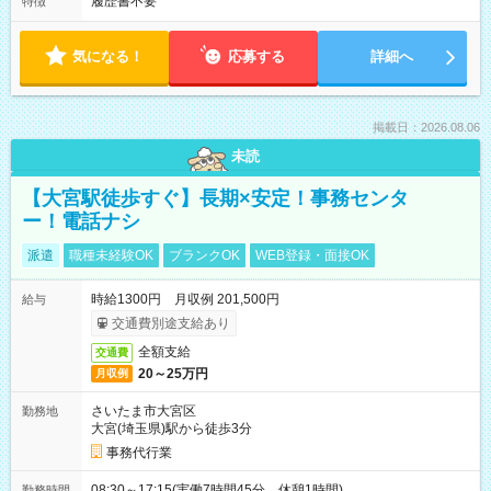
履歴書不要
特徴
気になる！
応募する
詳細へ
掲載日：2026.08.06
未読
【大宮駅徒歩すぐ】長期×安定！事務センタ
ー！電話ナシ
派遣
職種未経験OK
ブランクOK
WEB登録・面接OK
時給1300円 月収例 201,500円
給与
交通費別途支給あり
全額支給
交通費
20～25万円
月収例
さいたま市大宮区
勤務地
大宮(埼玉県)駅から徒歩3分
事務代行業
08:30～17:15(実働7時間45分 休憩1時間)
勤務時間