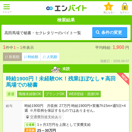
0
メニュー
気になる！
ログイン
検索結果
条件の変更
高田馬場で秘書・セクレタリーのバイト一覧
1
1,900
件中
1
～
1
件表示
平均時給:
円
新着順
時給順
人気順
掲載日：2026.08.07
未読
NEW
時給1900円！未経験OK！残業ほぼなし▼高田
馬場での秘書
派遣
職種未経験OK
ブランクOK
WEB登録・面接OK
時給1900円 月収例 27万円 時給1900円×実働7h15m×週5日×4
給与
週 ※月収例を保証するものではありません。
交通費別途支給あり
1ヶ月3万円を上限として実費支給
交通費
25～30万円
月収例