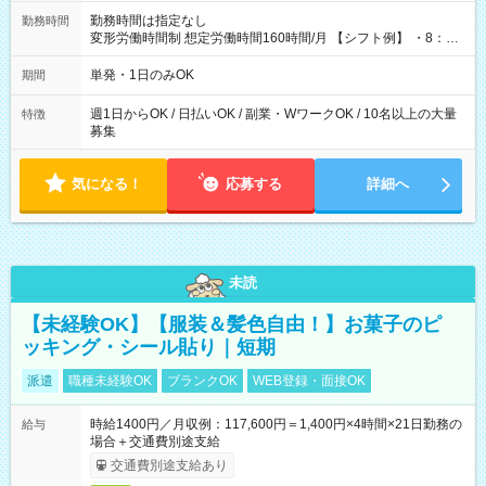
勤務時間は指定なし
勤務時間
変形労働時間制 想定労働時間160時間/月 【シフト例】 ・8：00
～21：00
単発・1日のみOK
期間
週1日からOK / 日払いOK / 副業・WワークOK / 10名以上の大量
特徴
募集
気になる！
応募する
詳細へ
未読
【未経験OK】【服装＆髪色自由！】お菓子のピ
ッキング・シール貼り｜短期
派遣
職種未経験OK
ブランクOK
WEB登録・面接OK
時給1400円／月収例：117,600円＝1,400円×4時間×21日勤務の
給与
場合＋交通費別途支給
交通費別途支給あり