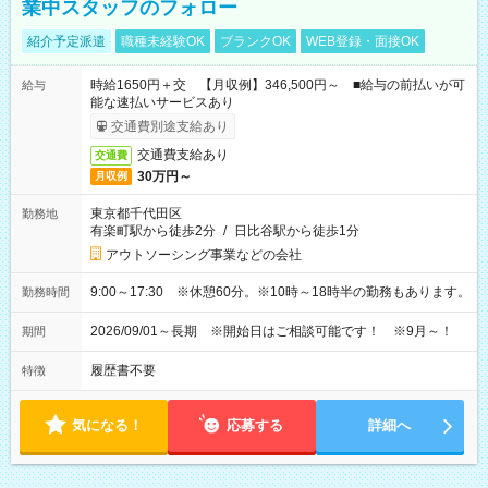
業中スタッフのフォロー
紹介予定派遣
職種未経験OK
ブランクOK
WEB登録・面接OK
時給1650円＋交 【月収例】346,500円～ ■給与の前払いが可
給与
能な速払いサービスあり
交通費別途支給あり
交通費支給あり
交通費
30万円～
月収例
東京都千代田区
勤務地
有楽町駅から徒歩2分
/
日比谷駅から徒歩1分
アウトソーシング事業などの会社
9:00～17:30 ※休憩60分。※10時～18時半の勤務もあります。
勤務時間
2026/09/01～長期 ※開始日はご相談可能です！ ※9月～！
期間
履歴書不要
特徴
気になる！
応募する
詳細へ