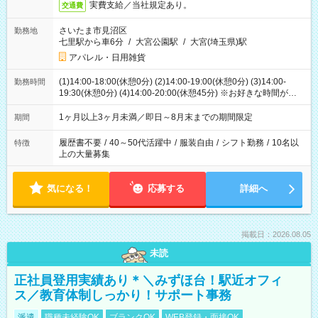
実費支給／当社規定あり。
交通費
さいたま市見沼区
勤務地
七里駅から車6分
/
大宮公園駅
/
大宮(埼玉県)駅
アパレル・日用雑貨
(1)14:00-18:00(休憩0分) (2)14:00-19:00(休憩0分) (3)14:00-
勤務時間
19:30(休憩0分) (4)14:00-20:00(休憩45分) ※お好きな時間が選べ
ます
1ヶ月以上3ヶ月未満／即日～8月末までの期間限定
期間
履歴書不要
/
40～50代活躍中
/
服装自由
/
シフト勤務
/
10名以
特徴
上の大量募集
気になる！
応募する
詳細へ
掲載日：2026.08.05
未読
正社員登用実績あり＊＼みずほ台！駅近オフィ
ス／教育体制しっかり！サポート事務
派遣
職種未経験OK
ブランクOK
WEB登録・面接OK