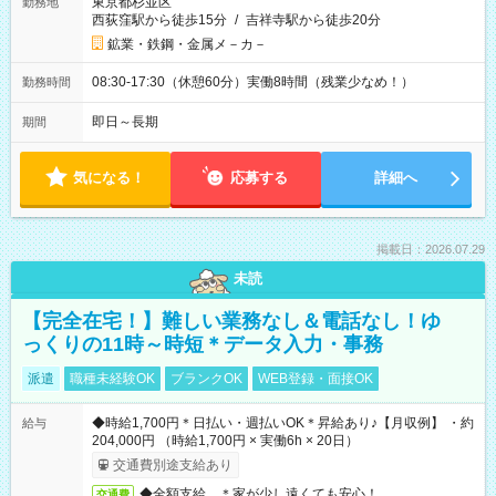
東京都杉並区
勤務地
西荻窪駅から徒歩15分
/
吉祥寺駅から徒歩20分
鉱業・鉄鋼・金属メ－カ－
08:30-17:30（休憩60分）実働8時間（残業少なめ！）
勤務時間
即日～長期
期間
気になる！
応募する
詳細へ
掲載日：2026.07.29
未読
【完全在宅！】難しい業務なし＆電話なし！ゆ
っくりの11時～時短＊データ入力・事務
派遣
職種未経験OK
ブランクOK
WEB登録・面接OK
◆時給1,700円＊日払い・週払いOK＊昇給あり♪【月収例】 ・約
給与
204,000円 （時給1,700円 × 実働6h × 20日）
交通費別途支給あり
◆全額支給 ＊家が少し遠くても安心！
交通費