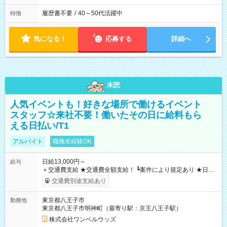
履歴書不要
/
40～50代活躍中
特徴
気になる！
応募する
詳細へ
未読
人気イベントも！好きな場所で働けるイベント
スタッフ☆来社不要！働いたその日に給料もら
える日払い/T1
アルバイト
職種未経験OK
日給13,000円～
給与
＋交通費支給 ★交通費全額支給！ ┗案件により規定あり ★日払
いOK！（規定あり） ┗働いたその日に現金GET♪ お仕事後はコ
交通費別途支給あり
ンビニATMから 日払い分を引き落とせます！ 【試用期間】試
用期間なし
東京都八王子市
勤務地
東京都八王子市明神町（最寄り駅：京王八王子駅）
株式会社ワンベルウッズ