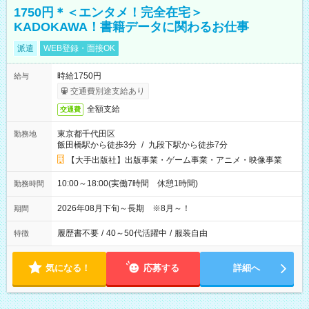
1750円＊＜エンタメ！完全在宅＞
KADOKAWA！書籍データに関わるお仕事
派遣
WEB登録・面接OK
時給1750円
給与
交通費別途支給あり
全額支給
交通費
東京都千代田区
勤務地
飯田橋駅から徒歩3分
/
九段下駅から徒歩7分
【大手出版社】出版事業・ゲーム事業・アニメ・映像事業
10:00～18:00(実働7時間 休憩1時間)
勤務時間
2026年08月下旬～長期 ※8月～！
期間
履歴書不要
/
40～50代活躍中
/
服装自由
特徴
気になる！
応募する
詳細へ