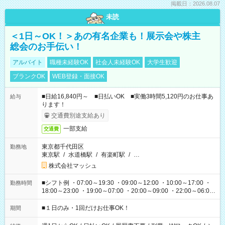
掲載日：2026.08.07
未読
＜1日～OK！＞あの有名企業も！展示会や株主
総会のお手伝い！
アルバイト
職種未経験OK
社会人未経験OK
大学生歓迎
ブランクOK
WEB登録・面接OK
■日給16,840円～ ■日払いOK ■実働3時間5,120円のお仕事あ
給与
ります！
交通費別途支給あり
一部支給
交通費
東京都千代田区
勤務地
東京駅
/
水道橋駅
/
有楽町駅
/
…
株式会社マッシュ
■シフト例 ・07:00～19:30 ・09:00～12:00 ・10:00～17:00 ・
勤務時間
18:00～23:00 ・19:00～07:00 ・20:00～09:00 ・22:00～06:00
etc ★最短で3時間で5,120円のお仕事から 15時間で2万円近く稼
げるお仕事も！ ご希望のお時間に合わせてご紹介！ ※シフトは
■１日のみ・1回だけお仕事OK！
期間
現場によって異なります。 ※勿論、休憩時間はあるのでご安心
ください！