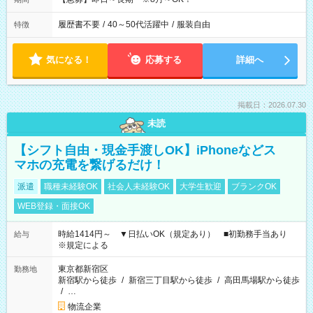
履歴書不要
/
40～50代活躍中
/
服装自由
特徴
気になる！
応募する
詳細へ
掲載日：2026.07.30
未読
【シフト自由・現金手渡しOK】iPhoneなどス
マホの充電を繋げるだけ！
派遣
職種未経験OK
社会人未経験OK
大学生歓迎
ブランクOK
WEB登録・面接OK
時給1414円～ ▼日払いOK（規定あり） ■初勤務手当あり
給与
※規定による
東京都新宿区
勤務地
新宿駅から徒歩
/
新宿三丁目駅から徒歩
/
高田馬場駅から徒歩
/
…
物流企業