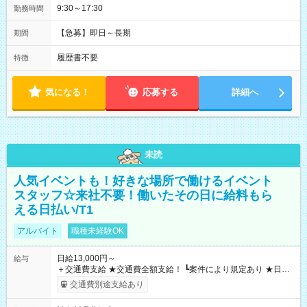
9:30～17:30
勤務時間
【急募】即日～長期
期間
履歴書不要
特徴
気になる！
応募する
詳細へ
未読
人気イベントも！好きな場所で働けるイベント
スタッフ☆来社不要！働いたその日に給料もら
える日払い/T1
アルバイト
職種未経験OK
日給13,000円～
給与
＋交通費支給 ★交通費全額支給！ ┗案件により規定あり ★日払
いOK！（規定あり） ┗働いたその日に現金GET♪ お仕事後はコ
交通費別途支給あり
ンビニATMから 日払い分を引き落とせます！ 【試用期間】試
用期間なし