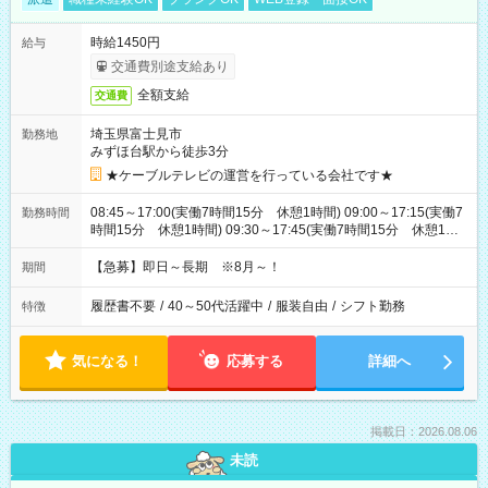
時給1450円
給与
交通費別途支給あり
全額支給
交通費
埼玉県富士見市
勤務地
みずほ台駅から徒歩3分
★ケーブルテレビの運営を行っている会社です★
08:45～17:00(実働7時間15分 休憩1時間) 09:00～17:15(実働7
勤務時間
時間15分 休憩1時間) 09:30～17:45(実働7時間15分 休憩1時
間) ※11:45～20:00：週1回程度遅番あります(在宅勤務OK) ※配
属チームにより
【急募】即日～長期 ※8月～！
期間
履歴書不要
/
40～50代活躍中
/
服装自由
/
シフト勤務
特徴
気になる！
応募する
詳細へ
掲載日：2026.08.06
未読