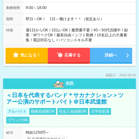
9:00～18:00
勤務時間
即日～OK！ 1日～働けます＾＾（規定あり）
期間
週1日からOK
/
日払いOK
/
履歴書不要
/
40～50代活躍中
/
副
特徴
業・WワークOK
/
服装自由
/
シフト勤務
/
10名以上の大量募
集
/
電話対応なし
/
パソコンスキル不要
気になる！
応募する
詳細へ
掲載日：2026.08.03
未読
＜日本を代表するバンド＊サカナクション＞ツ
アー公演のサポートバイト＠日本武道館
アルバイト
職種未経験OK
社会人未経験OK
大学生歓迎
ブランクOK
時給1250円～
給与