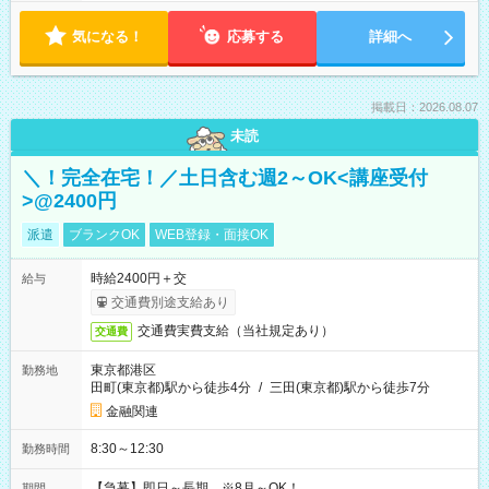
気になる！
応募する
詳細へ
掲載日：2026.08.07
未読
＼！完全在宅！／土日含む週2～OK<講座受付
>@2400円
派遣
ブランクOK
WEB登録・面接OK
時給2400円＋交
給与
交通費別途支給あり
交通費実費支給（当社規定あり）
交通費
東京都港区
勤務地
田町(東京都)駅から徒歩4分
/
三田(東京都)駅から徒歩7分
金融関連
8:30～12:30
勤務時間
【急募】即日～長期 ※8月～OK！
期間