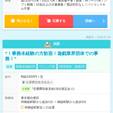
週1日からOK
/
日払いOK
/
履歴書不要
/
副業・WワークOK
/
シ
特徴
フト勤務
/
10名以上の大量募集
/
電話対応なし
/
パソコンスキ
ル不要
気になる！
応募する
詳細へ
掲載日：2026.07.15
未読
”！事務未経験の方歓迎！遊戯業界団体での事
務！”
派遣
職種未経験OK
ブランクOK
WEB登録・面接OK
時給1650円＋交
給与
交通費別途支給あり
*交通費別途支給(当社規定あり)
交通費
東京都台東区
勤務地
仲御徒町駅から徒歩1分
/
御徒町駅から徒歩5分
仲御徒町駅近くの企業