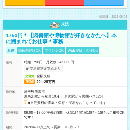
掲載日：2026.08.03
未読
1750円＊【図書館や博物館が好きなかたへ】本
に囲まれてお仕事＊事務
派遣
職種未経験OK
ブランクOK
WEB登録・面接OK
時給1750円 月収例 245,000円
給与
交通費別途支給あり
全額支給
交通費
20～25万円
月収例
埼玉県所沢市
勤務地
東所沢駅から徒歩10分
/
所沢駅から民間バス12分
■文芸資料の収集・保存・展示をおこなっています
09:00～17:00(実働7時間 休憩1時間) ※10時～18時もご相談OK
勤務時間
です！
2026年09月上旬～長期 ※9月～！
期間