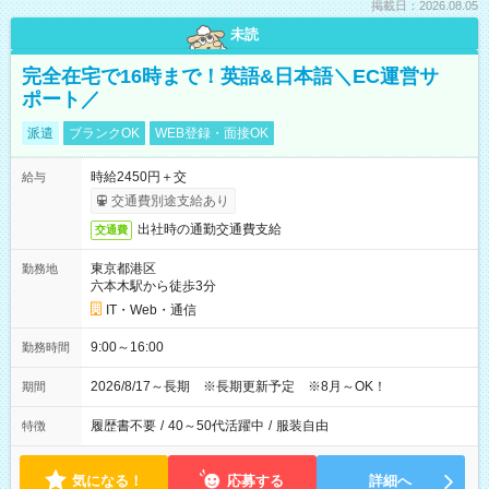
掲載日：2026.08.05
未読
完全在宅で16時まで！英語&日本語＼EC運営サ
ポート／
派遣
ブランクOK
WEB登録・面接OK
時給2450円＋交
給与
交通費別途支給あり
出社時の通勤交通費支給
交通費
東京都港区
勤務地
六本木駅から徒歩3分
IT・Web・通信
9:00～16:00
勤務時間
2026/8/17～長期 ※長期更新予定 ※8月～OK！
期間
履歴書不要
/
40～50代活躍中
/
服装自由
特徴
気になる！
応募する
詳細へ