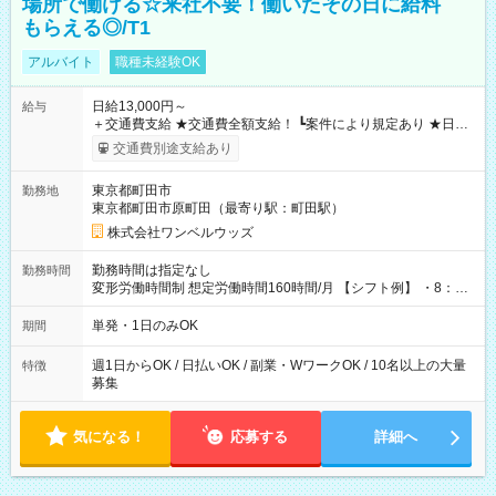
場所で働ける☆来社不要！働いたその日に給料
もらえる◎/T1
アルバイト
職種未経験OK
日給13,000円～
給与
＋交通費支給 ★交通費全額支給！ ┗案件により規定あり ★日払
いOK！（規定あり） ┗働いたその日に現金GET♪ お仕事後はコ
交通費別途支給あり
ンビニATMから 日払い分を引き落とせます！ 【試用期間】試
用期間なし
東京都町田市
勤務地
東京都町田市原町田（最寄り駅：町田駅）
株式会社ワンベルウッズ
勤務時間は指定なし
勤務時間
変形労働時間制 想定労働時間160時間/月 【シフト例】 ・8：00
～21：00
単発・1日のみOK
期間
週1日からOK / 日払いOK / 副業・WワークOK / 10名以上の大量
特徴
募集
気になる！
応募する
詳細へ