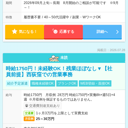
2026年09月上旬～長期 8月開始のご相談が可能です ※9月
期間
～！
履歴書不要
/
40～50代活躍中
/
副業・WワークOK
特徴
気になる！
応募する
詳細へ
掲載日：2026.07.28
未読
時給1750円！未経験OK！残業ほぼなし▼【社
員前提】西荻窪での営業事務
紹介予定派遣
職種未経験OK
ブランクOK
WEB登録・面接OK
時給1750円 月収例 28万円 時給1750円×実働8h×週5日×4
給与
週 ※月収例を保証するものではありません。
交通費別途支給あり
1ヶ月3万円を上限として実費支給
交通費
25～30万円
月収例