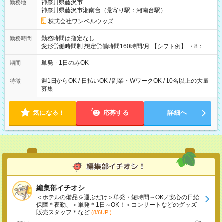
神奈川県藤沢市
勤務地
神奈川県藤沢市湘南台（最寄り駅：湘南台駅）
株式会社ワンベルウッズ
勤務時間は指定なし
勤務時間
変形労働時間制 想定労働時間160時間/月 【シフト例】 ・8：00
～21：00
単発・1日のみOK
期間
週1日からOK / 日払いOK / 副業・WワークOK / 10名以上の大量
特徴
募集
気になる！
応募する
詳細へ
編集部イチオシ
＜ホテルの備品を運ぶだけ＞単発・短時間～OK／安心の日給
保障＊夜勤、＜単発＊1日～OK！＞コンサートなどのグッズ
販売スタッフ＊など
(8/6UP!)