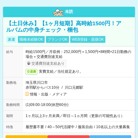
未読
【土日休み】【1ヶ月短期】高時給1500円！ア
ルバムの中身チェック・梱包
派遣
職種未経験OK
ブランクOK
WEB登録・面接OK
時給1500円／月収例：252,000円＝1,500円×8時間×21日勤務の
給与
場合＋交通費別途支給
交通費別途支給あり
実費支給／当社規定あり。
交通費
埼玉県川口市
勤務地
赤羽駅からバス10分
/
川口元郷駅
情報・出版・メディア
(1)09:00-18:00(休憩60分)
勤務時間
1ヶ月以上3ヶ月未満／即日～1ヵ月間（更新の可能性あり）
期間
履歴書不要
/
40～50代活躍中
/
服装自由
/
10名以上の大量募集
特徴