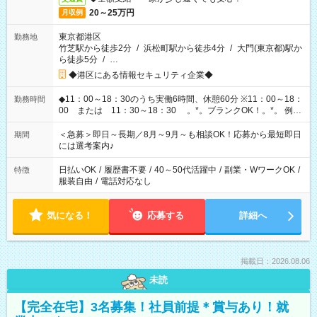
20～25万円
月収例
東京都港区
勤務地
竹芝駅から徒歩2分
/
浜松町駅から徒歩4分
/
大門(東京都)駅か
ら徒歩5分
/
…
◆港区にある情報セキュリティ企業◆
◆11：00～18：30のうち実働6時間、休憩60分 ※11：00～18：
勤務時間
00 または 11：30～18：30 。*。ブランクOK！。*。 例え
ば前職が、 在宅/財団法人/事務/コールセンター/受付/販売/カフェ
スタッフ スイーツ販売/ホテルフロント/化粧品販売/など 様々な
＜急募＞即日～長期／8月～9月～も相談OK！応募から最短即日
期間
業界から入社して活躍されています♪
には選考案内♪
日払いOK
/
履歴書不要
/
40～50代活躍中
/
副業・WワークOK
/
特徴
服装自由
/
電話対応なし
気になる！
応募する
詳細へ
掲載日：2026.08.06
未読
【完全在宅】3名募集！社員前提＊賞与あり！就