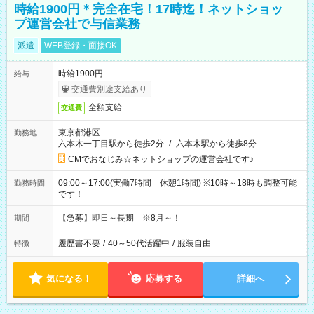
時給1900円＊完全在宅！17時迄！ネットショッ
プ運営会社で与信業務
派遣
WEB登録・面接OK
時給1900円
給与
交通費別途支給あり
全額支給
交通費
東京都港区
勤務地
六本木一丁目駅から徒歩2分
/
六本木駅から徒歩8分
CMでおなじみ☆ネットショップの運営会社です♪
09:00～17:00(実働7時間 休憩1時間) ※10時～18時も調整可能
勤務時間
です！
【急募】即日～長期 ※8月～！
期間
履歴書不要
/
40～50代活躍中
/
服装自由
特徴
気になる！
応募する
詳細へ