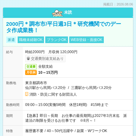
掲載日：2026.08.06
未読
2000円＊調布市/平日週3日＊研究機関でのデー
タ作成業務！
派遣
職種未経験OK
ブランクOK
WEB登録・面接OK
時給2000円 月収例 120,000円
給与
交通費別途支給あり
全額支給
交通費
10～15万円
月収例
東京都調布市
勤務地
仙川駅から民間バス20分
/
三鷹駅から民間バス20分
消防・防災に関する財団法人
09:00～15:00(実働5時間 休憩1時間) #15時まで
勤務時間
【急募】即日～長期 お仕事の最長期間は2027年3月末迄 派
期間
遣法の制限を受けるお仕事です ※8月～！
履歴書不要
/
40～50代活躍中
/
副業・WワークOK
特徴