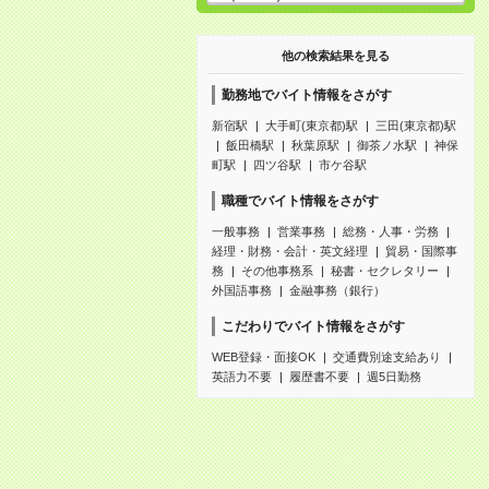
他の検索結果を見る
勤務地でバイト情報をさがす
新宿駅
大手町(東京都)駅
三田(東京都)駅
飯田橋駅
秋葉原駅
御茶ノ水駅
神保
町駅
四ツ谷駅
市ケ谷駅
職種でバイト情報をさがす
一般事務
営業事務
総務・人事・労務
経理・財務・会計・英文経理
貿易・国際事
務
その他事務系
秘書・セクレタリー
外国語事務
金融事務（銀行）
こだわりでバイト情報をさがす
WEB登録・面接OK
交通費別途支給あり
英語力不要
履歴書不要
週5日勤務