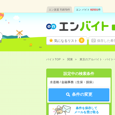
エン派遣
71573
件
エン バイト
82531
件
0
気になるリスト
保存した希
バイトTOP
関東
東京のアルバイト・バイト
設定中の検索条件
水道橋 / 金融事務（生保・損保）
条件の変更
条件を保存して
メールを受け取る