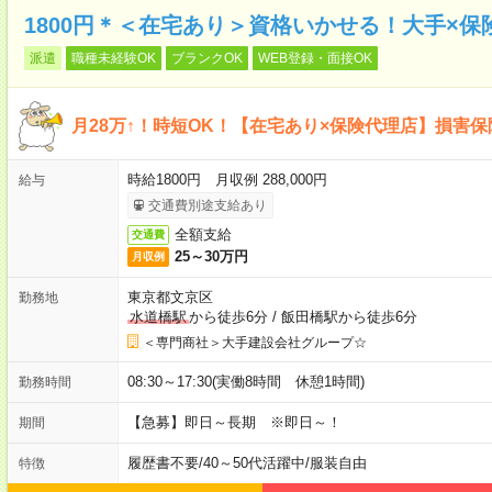
1800円＊＜在宅あり＞資格いかせる！大手×
派遣
職種未経験OK
ブランクOK
WEB登録・面接OK
月28万↑！時短OK！【在宅あり×保険代理店】損害保
時給1800円 月収例 288,000円
給与
交通費別途支給あり
全額支給
交通費
25～30万円
月収例
東京都文京区
勤務地
水道橋駅
から徒歩6分
/
飯田橋駅から徒歩6分
＜専門商社＞大手建設会社グループ☆
08:30～17:30(実働8時間 休憩1時間)
勤務時間
【急募】即日～長期 ※即日～！
期間
履歴書不要
/
40～50代活躍中
/
服装自由
特徴