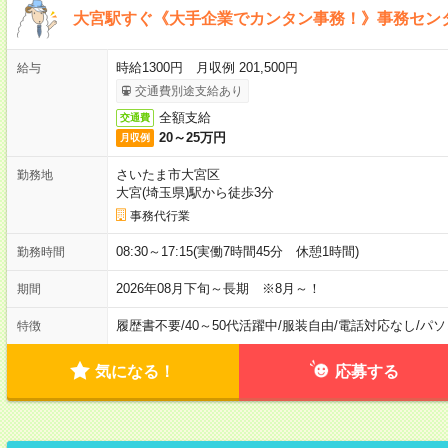
大宮駅すぐ《大手企業でカンタン事務！》事務セン
時給1300円 月収例 201,500円
給与
交通費別途支給あり
全額支給
交通費
20～25万円
月収例
さいたま市大宮区
勤務地
大宮(埼玉県)駅から徒歩3分
事務代行業
08:30～17:15(実働7時間45分 休憩1時間)
勤務時間
2026年08月下旬～長期 ※8月～！
期間
履歴書不要
/
40～50代活躍中
/
服装自由
/
電話対応なし
/
パソ
特徴
気になる！
応募する