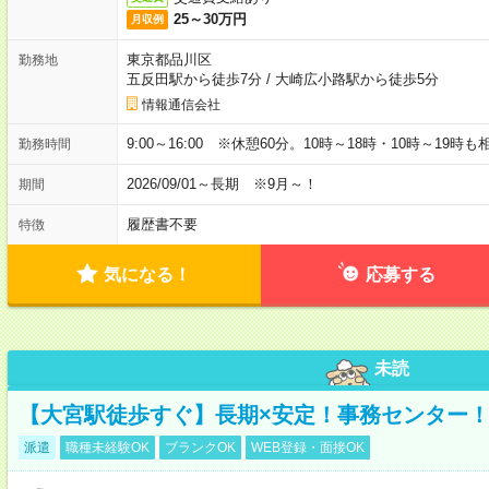
25～30万円
月収例
東京都品川区
勤務地
五反田駅から徒歩7分
/
大崎広小路駅から徒歩5分
情報通信会社
9:00～16:00 ※休憩60分。10時～18時・10時～19時
勤務時間
2026/09/01～長期 ※9月～！
期間
履歴書不要
特徴
気になる！
応募する
未読
【大宮駅徒歩すぐ】長期×安定！事務センター
派遣
職種未経験OK
ブランクOK
WEB登録・面接OK