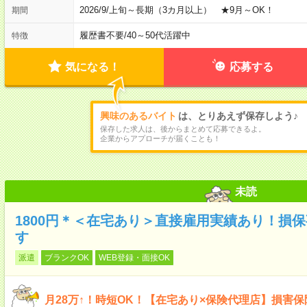
2026/9/上旬～長期（3カ月以上） ★9月～OK！
期間
履歴書不要
/
40～50代活躍中
特徴
気になる！
応募する
興味のあるバイト
は、とりあえず保存しよう♪
保存した求人は、後からまとめて応募できるよ。
企業からアプローチが届くことも！
未読
1800円＊＜在宅あり＞直接雇用実績あり！損
す
派遣
ブランクOK
WEB登録・面接OK
月28万↑！時短OK！【在宅あり×保険代理店】損害保