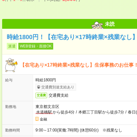
未読
時給1800円！【在宅あり×17時終業×残業なし
派遣
WEB登録・面接OK
【在宅あり×17時終業×残業なし】生保事務のお仕事
時給1800円
給与
交通費別途支給あり
交通費支給
交通費
東京都文京区
勤務地
水道橋駅
から徒歩4分
/
本郷三丁目駅から徒歩7分
/
春日
金融
9:00～17:00(実働:7時間) (休憩60分) ※残業なし
勤務時間