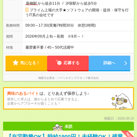
新橋駅
から徒歩11分
/
汐留駅から徒歩5分
プライム上場の大手★ソフトウェアの開発・提供・保守を行
うIT系の会社です
09:00～17:30(実働7時間30分 休憩1時間)
勤務時間
2026年09月上旬～長期 ※9月～！
期間
履歴書不要
/
40～50代活躍中
特徴
気になる！
応募する
詳細へ
掲載元企業名
パーソルテンプスタッフ株式会社
興味のあるバイト
は、とりあえず保存しよう♪
保存した求人は、後からまとめて応募できるよ。
企業からアプローチが届くことも！
掲載日：2026.08.10
未読
NEW
【在宅勤務OK】時給1900円！未経験OK！残業