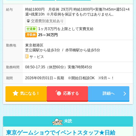
時給1800円 月収例 29万円 時給1800円×実働7h45m×週5日×4
給与
週+残業10h ※月収例を保証するものではありません。
交通費別途支給あり
1ヶ月3万円を上限として実費支給
交通費
25～30万円
月収例
東京都港区
勤務地
芝公園駅から徒歩3分
/
赤羽橋駅から徒歩5分
サ－ビス
08:50-17:35（休憩60分）実働7時間45分
勤務時間
2026年09月01日～長期 ※開始日相談OK ※9月～！
期間
気になる！
応募する
詳細へ
未読
東京ゲームショウでイベントスタッフ★日給