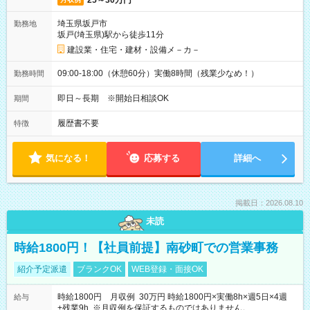
25～30万円
埼玉県坂戸市
勤務地
坂戸(埼玉県)駅から徒歩11分
建設業・住宅・建材・設備メ－カ－
09:00-18:00（休憩60分）実働8時間（残業少なめ！）
勤務時間
即日～長期 ※開始日相談OK
期間
履歴書不要
特徴
気になる！
応募する
詳細へ
掲載日：2026.08.10
未読
時給1800円！【社員前提】南砂町での営業事務
紹介予定派遣
ブランクOK
WEB登録・面接OK
時給1800円 月収例 30万円 時給1800円×実働8h×週5日×4週
給与
+残業9h ※月収例を保証するものではありません。