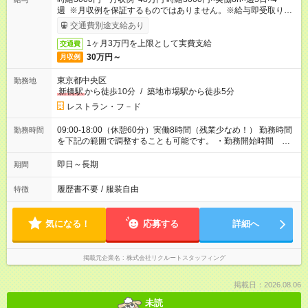
週 ※月収例を保証するものではありません。※給与即受取りサ
ービス利用可（利用条件有）
交通費別途支給あり
1ヶ月3万円を上限として実費支給
交通費
30万円～
月収例
東京都中央区
勤務地
新橋駅
から徒歩10分
/
築地市場駅から徒歩5分
レストラン・フ－ド
09:00-18:00（休憩60分）実働8時間（残業少なめ！） 勤務時間
勤務時間
を下記の範囲で調整することも可能です。 ・勤務開始時間
09:00～10:00 ・勤務終了時間 17:00～18:00 ・実働 07:00～
08:00
即日～長期
期間
履歴書不要
/
服装自由
特徴
気になる！
応募する
詳細へ
掲載元企業名
株式会社リクルートスタッフィング
掲載日：2026.08.06
未読