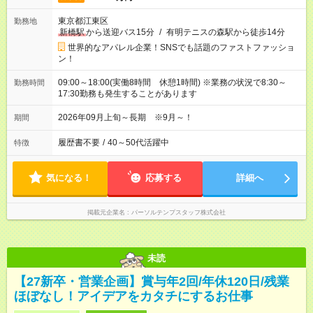
東京都江東区
勤務地
新橋駅
から送迎バス15分
/
有明テニスの森駅から徒歩14分
世界的なアパレル企業！SNSでも話題のファストファッショ
ン！
09:00～18:00(実働8時間 休憩1時間) ※業務の状況で8:30～
勤務時間
17:30勤務も発生することがあります
2026年09月上旬～長期 ※9月～！
期間
履歴書不要
/
40～50代活躍中
特徴
気になる！
応募する
詳細へ
掲載元企業名
パーソルテンプスタッフ株式会社
未読
【27新卒・営業企画】賞与年2回/年休120日/残業
ほぼなし！アイデアをカタチにするお仕事