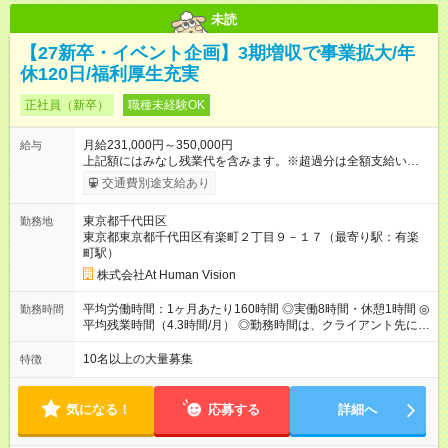
未読
【27新卒・イベント企画】3期増収で事業拡大/年
休120日/福利厚生充実
正社員（新卒）
職種未経験OK
月給231,000円～350,000円
給与
上記額にはみなし残業代を含みます。※超過分は全額支給いたし
ます。 みなし残業代 24,000円 ～ 37,000円／月 みなし残業時
交通費別途支給あり
間 15時間／月 【給与】 月給： 大卒・院卒 ：243，000
円（固定残業代 26，000円） 短大・専門・高専卒：231，000円
東京都千代田区
勤務地
（固定残業代 24，000円） 賞与：年２回 （業績連動型） 昇
東京都東京都千代田区有楽町２丁目９－１７（最寄り駅：有楽
給：年２回（3月、9月) 試用期間：6ヶ月 ※上記額にはみなし残
町駅）
業代（月15時間分）が含まれた 金額になります。超過分は追加
で全額支給。 【頑張りを給与・キャリアに還元します】 年に2
株式会社At Human Vision
回⼈事評価があり等級が決まります。 等級に合わせた給与設定
のため、若い内からでも頑張り次第で給与アップが叶います。
平均労働時間：1ヶ月あたり160時間 ◎実働8時間・休憩1時間 ◎
勤務時間
⼀般職（20～31万円）→リーダー（⽉給26～36万円） →係⻑
平均残業時間（4.3時間/月） ◎勤務時間は、クライアント先に
（⽉給34～45万円）→課⻑（⽉給36～48万円）→部⻑（⽉給40
より異なります。 ※＜シフト例＞ 10:00～19:00／11:00～
～58万円） 【試用期間】試用期間あり 試用期間の長さ：6ヶ月
20:00 平均労働時間：1ヶ月あたり160時間 ◎実働8時間・休憩1
10名以上の大量募集
特徴
※ 雇用形態と給与に、本採用時と異なる部分があります。 雇用
時間 ◎平均残業時間（4.3時間/月） ◎勤務時間は、クライアント
形態：本採用時と同じです。 給与：月給 224,000円 ～ 330,000
先に より異なります。 ※＜シフト例＞ 10:00～19:00／11:00
円 上記額にはみなし残業代を含みます。※超過分は全額支給い
～20:00
気になる！
応募する
詳細へ
たします。 みなし残業代 24,000円 ～ 34,000円／月 みなし残業
時間 15時間／月