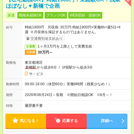
ほぼなし▼新橋で企画
派遣
職種未経験OK
ブランクOK
WEB登録・面接OK
時給1900円 月収例 30万円 時給1900円×実働8h×週5日×4
給与
週 ※月収例を保証するものではありません。
交通費別途支給あり
1ヶ月3万円を上限として実費支給
交通費
30万円～
月収例
東京都港区
勤務地
新橋駅
から徒歩6分
/
汐留駅から徒歩3分
サ－ビス
09:00-18:00（休憩60分）実働8時間（残業少なめ！）
勤務時間
2026年08月24日～長期 ※開始日相談OK ※8月～！
期間
履歴書不要
特徴
気になる！
応募する
詳細へ