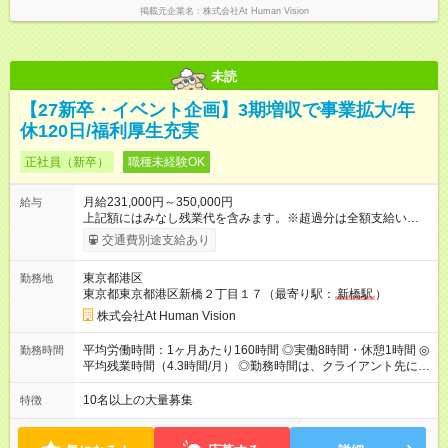
掲載元企業名
株式会社At Human Vision
未読
【27新卒・イベント企画】3期増収で事業拡大/年
休120日/福利厚生充実
正社員（新卒）
職種未経験OK
月給231,000円～350,000円
給与
上記額にはみなし残業代を含みます。※超過分は全額支給いたし
ます。 みなし残業代 24,000円 ～ 37,000円／月 みなし残業時
交通費別途支給あり
間 15時間／月 【給与】 月給： 大卒・院卒 ：243，000
円（固定残業代 26，000円） 短大・専門・高専卒：231，000円
東京都港区
勤務地
（固定残業代 24，000円） 賞与：年２回 （業績連動型） 昇
東京都東京都港区新橋２丁目１７（最寄り駅：
新橋駅
）
給：年２回（3月、9月) 試用期間：6ヶ月 ※上記額にはみなし残
業代（月15時間分）が含まれた 金額になります。超過分は追加
株式会社At Human Vision
で全額支給。 【頑張りを給与・キャリアに還元します】 年に2
回⼈事評価があり等級が決まります。 等級に合わせた給与設定
平均労働時間：1ヶ月あたり160時間 ◎実働8時間・休憩1時間 ◎
勤務時間
のため、若い内からでも頑張り次第で給与アップが叶います。
平均残業時間（4.3時間/月） ◎勤務時間は、クライアント先に
⼀般職（20～31万円）→リーダー（⽉給26～36万円） →係⻑
より異なります。 ※＜シフト例＞ 10:00～19:00／11:00～
（⽉給34～45万円）→課⻑（⽉給36～48万円）→部⻑（⽉給40
20:00 平均労働時間：1ヶ月あたり160時間 ◎実働8時間・休憩1
10名以上の大量募集
特徴
～58万円） 【試用期間】試用期間あり 試用期間の長さ：6ヶ月
時間 ◎平均残業時間（4.3時間/月） ◎勤務時間は、クライアント
※ 雇用形態と給与に、本採用時と異なる部分があります。 雇用
先に より異なります。 ※＜シフト例＞ 10:00～19:00／11:00
形態：本採用時と同じです。 給与：月給 224,000円 ～ 330,000
～20:00