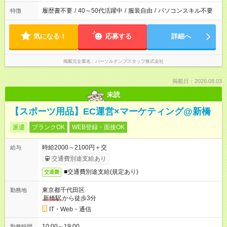
履歴書不要
/
40～50代活躍中
/
服装自由
/
パソコンスキル不要
特徴
気になる！
応募する
詳細へ
掲載元企業名
パーソルテンプスタッフ株式会社
掲載日：2026.08.03
未読
【スポーツ用品】EC運営×マーケティング@新橋
派遣
ブランクOK
WEB登録・面接OK
時給2000～2100円＋交
給与
交通費別途支給あり
■交通費別途支給(規定あり)
交通費
東京都千代田区
勤務地
新橋駅
から徒歩3分
IT・Web・通信
10:00～19:00
勤務時間