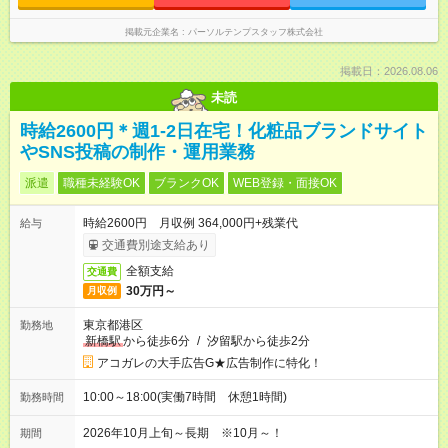
掲載元企業名
パーソルテンプスタッフ株式会社
掲載日：2026.08.06
未読
時給2600円＊週1-2日在宅！化粧品ブランドサイト
やSNS投稿の制作・運用業務
派遣
職種未経験OK
ブランクOK
WEB登録・面接OK
時給2600円 月収例 364,000円+残業代
給与
交通費別途支給あり
全額支給
交通費
30万円～
月収例
東京都港区
勤務地
新橋駅
から徒歩6分
/
汐留駅から徒歩2分
アコガレの大手広告G★広告制作に特化！
10:00～18:00(実働7時間 休憩1時間)
勤務時間
2026年10月上旬～長期 ※10月～！
期間