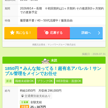
2026/8/14～長期 ※初回契約は1ヶ月契約 その後原則3ヶ月契約
期間
での更新予定
履歴書不要
/
40～50代活躍中
/
服装自由
特徴
気になる！
応募する
詳細へ
掲載元企業名
マンパワーグループ株式会社
掲載日：2026.07.31
未読
1850円＊みんな知ってる！超有名アパレル！サン
プル管理をメインでお任せ
派遣
職種未経験OK
ブランクOK
WEB登録・面接OK
時給1850円 月収例 296,000円
給与
交通費別途支給あり
全額支給
交通費
25～30万円
月収例