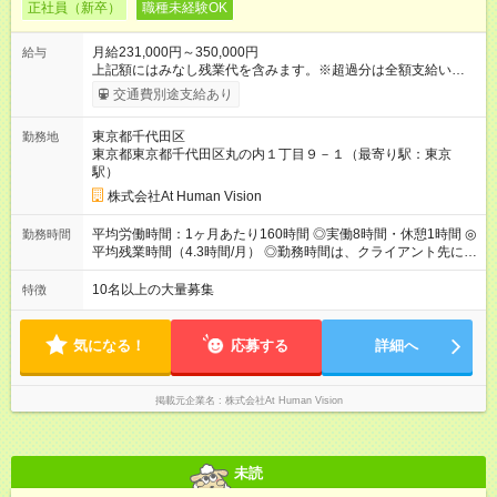
正社員（新卒）
職種未経験OK
月給231,000円～350,000円
給与
上記額にはみなし残業代を含みます。※超過分は全額支給いたし
ます。 みなし残業代 24,000円 ～ 37,000円／月 みなし残業時
交通費別途支給あり
間 15時間／月 【給与】 月給： 大卒・院卒 ：243，000
円（固定残業代 26，000円） 短大・専門・高専卒：231，000円
東京都千代田区
勤務地
（固定残業代 24，000円） 賞与：年２回 （業績連動型） 昇
東京都東京都千代田区丸の内１丁目９－１（最寄り駅：東京
給：年２回（3月、9月) 試用期間：6ヶ月 ※上記額にはみなし残
駅）
業代（月15時間分）が含まれた 金額になります。超過分は追加
で全額支給。 【頑張りを給与・キャリアに還元します】 年に2
株式会社At Human Vision
回⼈事評価があり等級が決まります。 等級に合わせた給与設定
のため、若い内からでも頑張り次第で給与アップが叶います。
平均労働時間：1ヶ月あたり160時間 ◎実働8時間・休憩1時間 ◎
勤務時間
⼀般職（20～31万円）→リーダー（⽉給26～36万円） →係⻑
平均残業時間（4.3時間/月） ◎勤務時間は、クライアント先に
（⽉給34～45万円）→課⻑（⽉給36～48万円）→部⻑（⽉給40
より異なります。 ※＜シフト例＞ 10:00～19:00／11:00～
～58万円） 【試用期間】試用期間あり 試用期間の長さ：6ヶ月
20:00 平均労働時間：1ヶ月あたり160時間 ◎実働8時間・休憩1
10名以上の大量募集
特徴
※ 雇用形態と給与に、本採用時と異なる部分があります。 雇用
時間 ◎平均残業時間（4.3時間/月） ◎勤務時間は、クライアント
形態：本採用時と同じです。 給与：月給 224,000円 ～ 330,000
先に より異なります。 ※＜シフト例＞ 10:00～19:00／11:00
円 上記額にはみなし残業代を含みます。※超過分は全額支給い
～20:00
気になる！
応募する
詳細へ
たします。 みなし残業代 24,000円 ～ 34,000円／月 みなし残業
時間 15時間／月
掲載元企業名
株式会社At Human Vision
未読