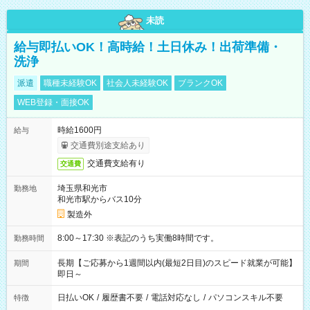
未読
給与即払いOK！高時給！土日休み！出荷準備・
洗浄
派遣
職種未経験OK
社会人未経験OK
ブランクOK
WEB登録・面接OK
時給1600円
給与
交通費別途支給あり
交通費支給有り
交通費
埼玉県和光市
勤務地
和光市駅からバス10分
製造外
8:00～17:30 ※表記のうち実働8時間です。
勤務時間
長期【ご応募から1週間以内(最短2日目)のスピード就業が可能】
期間
即日～
日払いOK
/
履歴書不要
/
電話対応なし
/
パソコンスキル不要
特徴