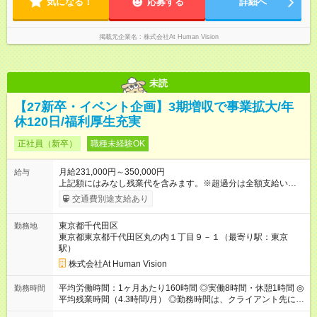
気になる！
応募する
詳細へ
円 上記額にはみなし残業代を含みます。※超過分は全額支給い
たします。 みなし残業代 24,000円 ～ 34,000円／月 みなし残業
時間 15時間／月
掲載元企業名
株式会社At Human Vision
未読
【27新卒・イベント企画】3期増収で事業拡大/年
休120日/福利厚生充実
正社員（新卒）
職種未経験OK
月給231,000円～350,000円
給与
上記額にはみなし残業代を含みます。※超過分は全額支給いたし
ます。 みなし残業代 24,000円 ～ 37,000円／月 みなし残業時
交通費別途支給あり
間 15時間／月 【給与】 月給： 大卒・院卒 ：243，000
円（固定残業代 26，000円） 短大・専門・高専卒：231，000円
東京都千代田区
勤務地
（固定残業代 24，000円） 賞与：年２回 （業績連動型） 昇
東京都東京都千代田区丸の内１丁目９－１（最寄り駅：東京
給：年２回（3月、9月) 試用期間：6ヶ月 ※上記額にはみなし残
駅）
業代（月15時間分）が含まれた 金額になります。超過分は追加
で全額支給。 【頑張りを給与・キャリアに還元します】 年に2
株式会社At Human Vision
回⼈事評価があり等級が決まります。 等級に合わせた給与設定
のため、若い内からでも頑張り次第で給与アップが叶います。
平均労働時間：1ヶ月あたり160時間 ◎実働8時間・休憩1時間 ◎
勤務時間
⼀般職（20～31万円）→リーダー（⽉給26～36万円） →係⻑
平均残業時間（4.3時間/月） ◎勤務時間は、クライアント先に
（⽉給34～45万円）→課⻑（⽉給36～48万円）→部⻑（⽉給40
より異なります。 ※＜シフト例＞ 10:00～19:00／11:00～