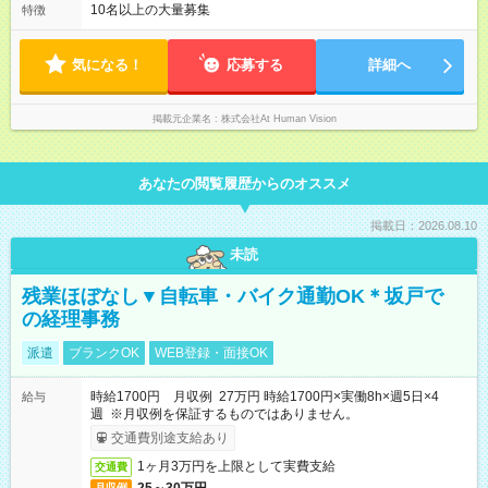
～58万円） 【試用期間】試用期間あり 試用期間の長さ：6ヶ月
20:00 平均労働時間：1ヶ月あたり160時間 ◎実働8時間・休憩1
10名以上の大量募集
特徴
※ 雇用形態と給与に、本採用時と異なる部分があります。 雇用
時間 ◎平均残業時間（4.3時間/月） ◎勤務時間は、クライアント
形態：本採用時と同じです。 給与：月給 224,000円 ～ 330,000
先に より異なります。 ※＜シフト例＞ 10:00～19:00／11:00
円 上記額にはみなし残業代を含みます。※超過分は全額支給い
～20:00
気になる！
応募する
詳細へ
たします。 みなし残業代 24,000円 ～ 34,000円／月 みなし残業
時間 15時間／月
掲載元企業名
株式会社At Human Vision
あなたの閲覧履歴からのオススメ
掲載日：2026.08.10
未読
残業ほぼなし▼自転車・バイク通勤OK＊坂戸で
の経理事務
派遣
ブランクOK
WEB登録・面接OK
時給1700円 月収例 27万円 時給1700円×実働8h×週5日×4
給与
週 ※月収例を保証するものではありません。
交通費別途支給あり
1ヶ月3万円を上限として実費支給
交通費
月収例