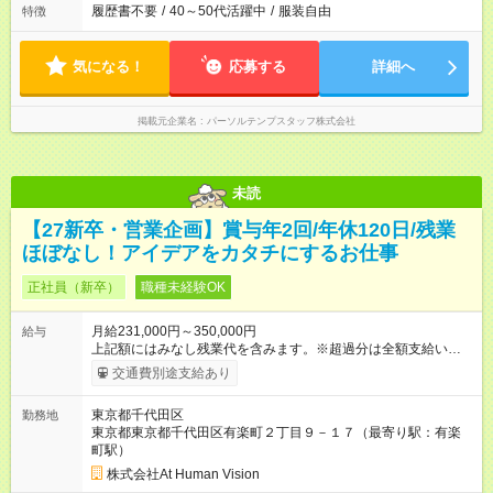
履歴書不要
/
40～50代活躍中
/
服装自由
特徴
気になる！
応募する
詳細へ
掲載元企業名
パーソルテンプスタッフ株式会社
未読
【27新卒・営業企画】賞与年2回/年休120日/残業
ほぼなし！アイデアをカタチにするお仕事
正社員（新卒）
職種未経験OK
月給231,000円～350,000円
給与
上記額にはみなし残業代を含みます。※超過分は全額支給いたし
ます。 みなし残業代 24,000円 ～ 37,000円／月 みなし残業時
交通費別途支給あり
間 15時間／月 【給与】 月給： 大卒・院卒 ：243，000
円（固定残業代 26，000円） 短大・専門・高専卒：231，000円
東京都千代田区
勤務地
（固定残業代 24，000円） 賞与：年２回 （業績連動型） 昇
東京都東京都千代田区有楽町２丁目９－１７（最寄り駅：有楽
給：年２回（3月、9月) 試用期間：6ヶ月 ※上記額にはみなし残
町駅）
業代（月15時間分）が含まれた 金額になります。超過分は追加
で全額支給。 【頑張りを給与・キャリアに還元します】 年に2
株式会社At Human Vision
回⼈事評価があり等級が決まります。 等級に合わせた給与設定