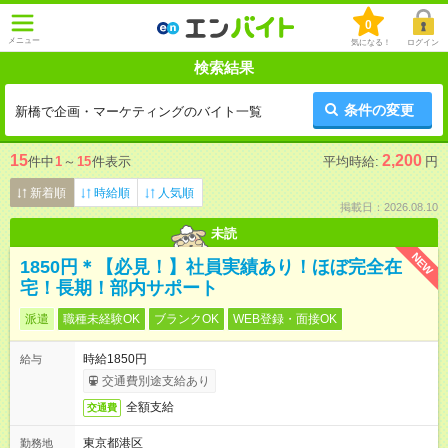
0
メニュー
気になる！
ログイン
検索結果
条件の変更
新橋で企画・マーケティングのバイト一覧
15
2,200
件中
1
～
15
件表示
平均時給:
円
新着順
時給順
人気順
掲載日：2026.08.10
未読
NEW
1850円＊【必見！】社員実績あり！ほぼ完全在
宅！長期！部内サポート
派遣
職種未経験OK
ブランクOK
WEB登録・面接OK
時給1850円
給与
交通費別途支給あり
全額支給
交通費
東京都港区
勤務地