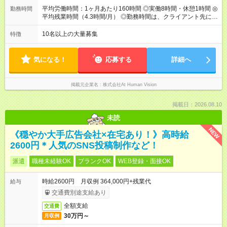
のため、若い内からでも頑張り次第で給与アップが叶います。
平均労働時間：1ヶ月あたり160時間 ◎実働8時間・休憩1時間 ◎
勤務時間
⼀般職（20～31万円）→リーダー（⽉給26～36万円） →係⻑
平均残業時間（4.3時間/月） ◎勤務時間は、クライアント先に
（⽉給34～45万円）→課⻑（⽉給36～48万円）→部⻑（⽉給40
より異なります。 ※＜シフト例＞ 10:00～19:00／11:00～
～58万円） 【試用期間】試用期間あり 試用期間の長さ：6ヶ月
20:00 平均労働時間：1ヶ月あたり160時間 ◎実働8時間・休憩1
10名以上の大量募集
特徴
※ 雇用形態と給与に、本採用時と異なる部分があります。 雇用
時間 ◎平均残業時間（4.3時間/月） ◎勤務時間は、クライアント
形態：本採用時と同じです。 給与：月給 224,000円 ～ 330,000
先に より異なります。 ※＜シフト例＞ 10:00～19:00／11:00
円 上記額にはみなし残業代を含みます。※超過分は全額支給い
～20:00
気になる！
応募する
詳細へ
たします。 みなし残業代 24,000円 ～ 34,000円／月 みなし残業
時間 15時間／月
掲載元企業名
株式会社At Human Vision
掲載日：2026.08.10
未読
NEW
《穏やか大手広告会社×在宅あり！》高時給
2600円＊人気のSNS投稿制作など！
派遣
職種未経験OK
ブランクOK
WEB登録・面接OK
時給2600円 月収例 364,000円+残業代
給与
交通費別途支給あり
全額支給
交通費
30万円～
月収例