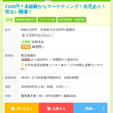
2100円＊未経験からマーケティング！在宅あり！
明るい職場！
派遣
職種未経験OK
ブランクOK
WEB登録・面接OK
時給2100円 月収例 315,000円+残業代
給与
交通費別途支給あり
全額支給
交通費
30万円～
月収例
東京都港区
勤務地
新橋駅
から徒歩6分
/
汐留駅から徒歩2分
大手外資系自動車メーカー★テンプの仲間も多数カツヤク
中！
09:00～17:30(実働7時間30分 休憩1時間)
勤務時間
2026年09月上旬～長期 ※9月～！
期間
履歴書不要
/
40～50代活躍中
/
服装自由
特徴
気になる！
応募する
詳細へ