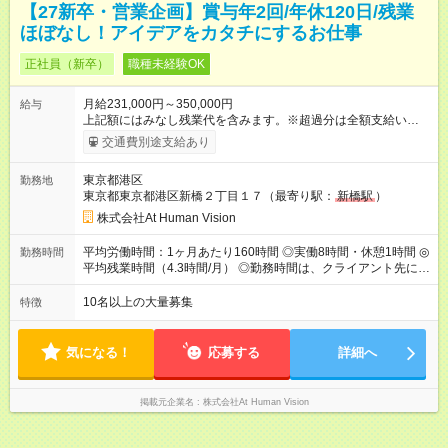
【27新卒・営業企画】賞与年2回/年休120日/残業
ほぼなし！アイデアをカタチにするお仕事
正社員（新卒）
職種未経験OK
月給231,000円～350,000円
給与
上記額にはみなし残業代を含みます。※超過分は全額支給いたし
ます。 みなし残業代 24,000円 ～ 37,000円／月 みなし残業時
交通費別途支給あり
間 15時間／月 【給与】 月給： 大卒・院卒 ：243，000
円（固定残業代 26，000円） 短大・専門・高専卒：231，000円
東京都港区
勤務地
（固定残業代 24，000円） 賞与：年２回 （業績連動型） 昇
東京都東京都港区新橋２丁目１７（最寄り駅：
新橋駅
）
給：年２回（3月、9月) 試用期間：6ヶ月 ※上記額にはみなし残
業代（月15時間分）が含まれた 金額になります。超過分は追加
株式会社At Human Vision
で全額支給。 【頑張りを給与・キャリアに還元します】 年に2
回⼈事評価があり等級が決まります。 等級に合わせた給与設定
平均労働時間：1ヶ月あたり160時間 ◎実働8時間・休憩1時間 ◎
勤務時間
のため、若い内からでも頑張り次第で給与アップが叶います。
平均残業時間（4.3時間/月） ◎勤務時間は、クライアント先に
⼀般職（20～31万円）→リーダー（⽉給26～36万円） →係⻑
より異なります。 ※＜シフト例＞ 10:00～19:00／11:00～
（⽉給34～45万円）→課⻑（⽉給36～48万円）→部⻑（⽉給40
20:00 平均労働時間：1ヶ月あたり160時間 ◎実働8時間・休憩1
10名以上の大量募集
特徴
～58万円） 【試用期間】試用期間あり 試用期間の長さ：6ヶ月
時間 ◎平均残業時間（4.3時間/月） ◎勤務時間は、クライアント
※ 雇用形態と給与に、本採用時と異なる部分があります。 雇用
先に より異なります。 ※＜シフト例＞ 10:00～19:00／11:00
形態：本採用時と同じです。 給与：月給 224,000円 ～ 330,000
～20:00
気になる！
応募する
詳細へ
円 上記額にはみなし残業代を含みます。※超過分は全額支給い
たします。 みなし残業代 24,000円 ～ 34,000円／月 みなし残業
時間 15時間／月
掲載元企業名
株式会社At Human Vision