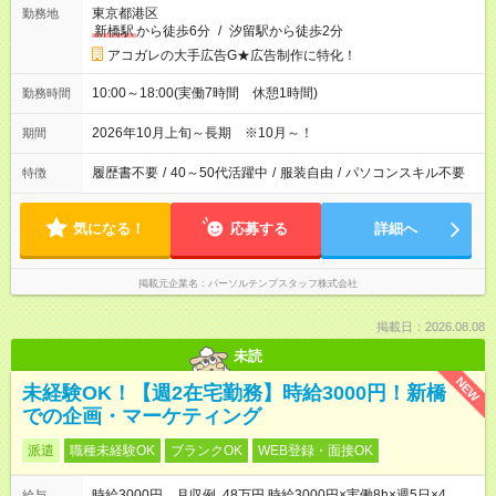
東京都港区
勤務地
新橋駅
から徒歩6分
/
汐留駅から徒歩2分
アコガレの大手広告G★広告制作に特化！
10:00～18:00(実働7時間 休憩1時間)
勤務時間
2026年10月上旬～長期 ※10月～！
期間
履歴書不要
/
40～50代活躍中
/
服装自由
/
パソコンスキル不要
特徴
気になる！
応募する
詳細へ
掲載元企業名
パーソルテンプスタッフ株式会社
掲載日：2026.08.08
未読
NEW
未経験OK！【週2在宅勤務】時給3000円！新橋
での企画・マーケティング
派遣
職種未経験OK
ブランクOK
WEB登録・面接OK
時給3000円 月収例 48万円 時給3000円×実働8h×週5日×4
給与