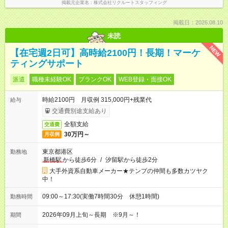
掲載元企業名
株式会社リクルートスタッフィング
掲載日：2026.08.10
未読
NEW
【在宅週2日可】高時給2100円！長期！マーケ
ティングサポート
派遣
職種未経験OK
ブランクOK
WEB登録・面接OK
時給2100円 月収例 315,000円+残業代
給与
交通費別途支給あり
全額支給
交通費
30万円～
月収例
東京都港区
勤務地
新橋駅
から徒歩6分
/
汐留駅から徒歩2分
大手外資系自動車メーカー★テンプの仲間も多数カツヤク
中！
09:00～17:30(実働7時間30分 休憩1時間)
勤務時間
2026年09月上旬～長期 ※9月～！
期間