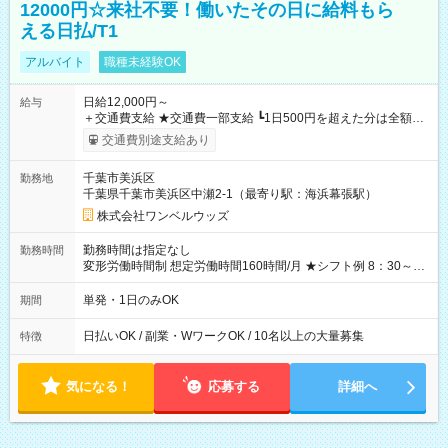
12000円☆来社不要！働いたその日に給料もら
える日払/T1
アルバイト
職種未経験OK
日給12,000円～
給与
＋交通費支給 ★交通費一部支給 ┗1日500円を超えた分は全額支
給！ ※往復500円以内の方は自己負担となります ★日払いOK！
交通費別途支給あり
（規定あり） ┗働いたその日に現金GET♪ お仕事後はコンビニ
ATMから 日払い分を引き落とせます！ 【試用期間】試用期間
千葉市美浜区
勤務地
なし
千葉県千葉市美浜区中瀬2-1（最寄り駅：海浜幕張駅）
株式会社ワンベルウッズ
勤務時間は指定なし
勤務時間
変形労働時間制 想定労働時間160時間/月 ★シフト例 8：30～
19：00
単発・1日のみOK
期間
日払いOK / 副業・WワークOK / 10名以上の大量募集
特徴
気になる！
応募する
詳細へ