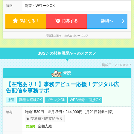
タイム制 標準労働時間1日8時間 ※コアタイムはありません
が、10時～19時での勤務が多いです。 ※試用期間中＆独り立ち
副業・WワークOK
特徴
するまでは上記の時間となります。 独り立ち後はリモートワー
クとの併用も可能です。 平均月残業時間5時間
気になる！
応募する
詳細へ
掲載元企業名
株式会社シーズコア
あなたの閲覧履歴からのオススメ
掲載日：2026.08.07
未読
【在宅あり！】事務デビュー応援！デジタル広
告配信を事務サポ
派遣
職種未経験OK
ブランクOK
WEB登録・面接OK
時給1530円 ※月収例：244,000円（月21日就業の際）
給与
交通費別途支給あり
全額支給
交通費