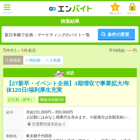
0
メニュー
気になる！
ログイン
検索結果
条件の変更
新日本橋で企画・マーケティングのバイト一覧
5
---
件中
1
～
5
件表示
平均時給:
円
新着順
時給順
人気順
未読
【27新卒・イベント企画】3期増収で事業拡大/年
休120日/福利厚生充実
正社員（新卒）
職種未経験OK
月給231,000円～350,000円
給与
上記額にはみなし残業代を含みます。※超過分は全額支給いたし
ます。 みなし残業代 24,000円 ～ 37,000円／月 みなし残業時
交通費別途支給あり
間 15時間／月 【給与】 月給： 大卒・院卒 ：243，000
円（固定残業代 26，000円） 短大・専門・高専卒：231，000円
東京都千代田区
勤務地
（固定残業代 24，000円） 賞与：年２回 （業績連動型） 昇