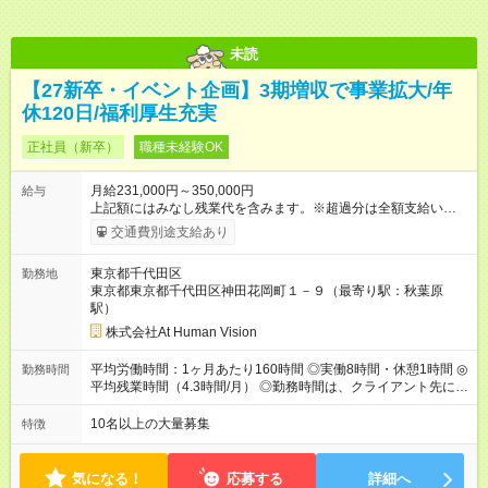
未読
【27新卒・イベント企画】3期増収で事業拡大/年
休120日/福利厚生充実
正社員（新卒）
職種未経験OK
月給231,000円～350,000円
給与
上記額にはみなし残業代を含みます。※超過分は全額支給いたし
ます。 みなし残業代 24,000円 ～ 37,000円／月 みなし残業時
交通費別途支給あり
間 15時間／月 【給与】 月給： 大卒・院卒 ：243，000
円（固定残業代 26，000円） 短大・専門・高専卒：231，000円
東京都千代田区
勤務地
（固定残業代 24，000円） 賞与：年２回 （業績連動型） 昇
東京都東京都千代田区神田花岡町１－９（最寄り駅：秋葉原
給：年２回（3月、9月) 試用期間：6ヶ月 ※上記額にはみなし残
駅）
業代（月15時間分）が含まれた 金額になります。超過分は追加
で全額支給。 【頑張りを給与・キャリアに還元します】 年に2
株式会社At Human Vision
回⼈事評価があり等級が決まります。 等級に合わせた給与設定
のため、若い内からでも頑張り次第で給与アップが叶います。
平均労働時間：1ヶ月あたり160時間 ◎実働8時間・休憩1時間 ◎
勤務時間
⼀般職（20～31万円）→リーダー（⽉給26～36万円） →係⻑
平均残業時間（4.3時間/月） ◎勤務時間は、クライアント先に
（⽉給34～45万円）→課⻑（⽉給36～48万円）→部⻑（⽉給40
より異なります。 ※＜シフト例＞ 10:00～19:00／11:00～
～58万円） 【試用期間】試用期間あり 試用期間の長さ：6ヶ月
20:00 平均労働時間：1ヶ月あたり160時間 ◎実働8時間・休憩1
10名以上の大量募集
特徴
※ 雇用形態と給与に、本採用時と異なる部分があります。 雇用
時間 ◎平均残業時間（4.3時間/月） ◎勤務時間は、クライアント
形態：本採用時と同じです。 給与：月給 224,000円 ～ 330,000
先に より異なります。 ※＜シフト例＞ 10:00～19:00／11:00
円 上記額にはみなし残業代を含みます。※超過分は全額支給い
～20:00
気になる！
応募する
詳細へ
たします。 みなし残業代 24,000円 ～ 34,000円／月 みなし残業