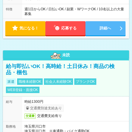
週1日からOK / 日払いOK / 副業・WワークOK / 10名以上の大量
特徴
募集
気になる！
応募する
詳細へ
未読
給与即払いOK！高時給！土日休み！商品の検
品・梱包
派遣
職種未経験OK
社会人未経験OK
ブランクOK
WEB登録・面接OK
時給1300円
給与
交通費別途支給あり
交通費支給有り
交通費
埼玉県川口市
勤務地
埼玉県川口市 ※車通勤・バイク通勤OK