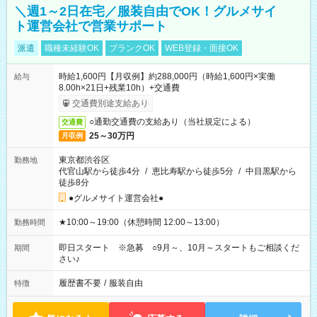
＼週1～2日在宅／服装自由でOK！グルメサイ
ト運営会社で営業サポート
派遣
職種未経験OK
ブランクOK
WEB登録・面接OK
時給1,600円【月収例】約288,000円（時給1,600円×実働
給与
8.00h×21日+残業10h）+交通費
交通費別途支給あり
○通勤交通費の支給あり（当社規定による）
交通費
25～30万円
月収例
東京都渋谷区
勤務地
代官山駅から徒歩4分
/
恵比寿駅から徒歩5分
/
中目黒駅から
徒歩8分
●グルメサイト運営会社●
★10:00～19:00（休憩時間 12:00～13:00）
勤務時間
即日スタート ※急募 ○9月～、10月～スタートもご相談くだ
期間
さい♪
履歴書不要
/
服装自由
特徴