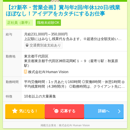
【27新卒・営業企画】賞与年2回/年休120日/残業
ほぼなし！アイデアをカタチにするお仕事
正社員（新卒）
職種未経験OK
月給231,000円～350,000円
給与
上記額にはみなし残業代を含みます。※超過分は全額支給いたし
ます。 みなし残業代 24,000円 ～ 37,000円／月 みなし残業時
交通費別途支給あり
間 15時間／月 【給与】 月給： 大卒・院卒 ：243，000
円（固定残業代 26，000円） 短大・専門・高専卒：231，000円
東京都千代田区
勤務地
（固定残業代 24，000円） 賞与：年２回 （業績連動型） 昇
東京都東京都千代田区神田花岡町１－９（最寄り駅：秋葉原
給：年２回（3月、9月) 試用期間：6ヶ月 ※上記額にはみなし残
駅）
業代（月15時間分）が含まれた 金額になります。超過分は追加
で全額支給。 【頑張りを給与・キャリアに還元します】 年に2
株式会社At Human Vision
回⼈事評価があり等級が決まります。 等級に合わせた給与設定
のため、若い内からでも頑張り次第で給与アップが叶います。
平均労働時間：1ヶ月あたり160時間 ◎実働8時間・休憩1時間 ◎
勤務時間
⼀般職（20～31万円）→リーダー（⽉給26～36万円） →係⻑
平均残業時間（4.3時間/月） ◎勤務時間は、クライアント先に
（⽉給34～45万円）→課⻑（⽉給36～48万円）→部⻑（⽉給40
より異なります。 ※＜シフト例＞ 10:00～19:00／11:00～
～58万円） 【試用期間】試用期間あり 試用期間の長さ：6ヶ月
20:00 平均労働時間：1ヶ月あたり160時間 ◎実働8時間・休憩1
10名以上の大量募集
特徴
※ 雇用形態と給与に、本採用時と異なる部分があります。 雇用
時間 ◎平均残業時間（4.3時間/月） ◎勤務時間は、クライアント
形態：本採用時と同じです。 給与：月給 224,000円 ～ 330,000
先に より異なります。 ※＜シフト例＞ 10:00～19:00／11:00
円 上記額にはみなし残業代を含みます。※超過分は全額支給い
～20:00
気になる！
応募する
詳細へ
たします。 みなし残業代 24,000円 ～ 34,000円／月 みなし残業
時間 15時間／月
掲載元企業名
株式会社At Human Vision