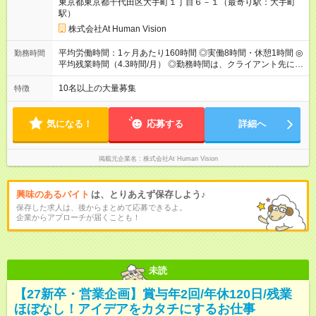
東京都東京都千代田区大手町１丁目６－１（最寄り駅：大手町
給：年２回（3月、9月) 試用期間：6ヶ月 ※上記額にはみなし残
駅）
業代（月15時間分）が含まれた 金額になります。超過分は追加
で全額支給。 【頑張りを給与・キャリアに還元します】 年に2
株式会社At Human Vision
回⼈事評価があり等級が決まります。 等級に合わせた給与設定
のため、若い内からでも頑張り次第で給与アップが叶います。
平均労働時間：1ヶ月あたり160時間 ◎実働8時間・休憩1時間 ◎
勤務時間
⼀般職（20～31万円）→リーダー（⽉給26～36万円） →係⻑
平均残業時間（4.3時間/月） ◎勤務時間は、クライアント先に
（⽉給34～45万円）→課⻑（⽉給36～48万円）→部⻑（⽉給40
より異なります。 ※＜シフト例＞ 10:00～19:00／11:00～
～58万円） 【試用期間】試用期間あり 試用期間の長さ：6ヶ月
20:00 平均労働時間：1ヶ月あたり160時間 ◎実働8時間・休憩1
10名以上の大量募集
特徴
※ 雇用形態と給与に、本採用時と異なる部分があります。 雇用
時間 ◎平均残業時間（4.3時間/月） ◎勤務時間は、クライアント
形態：本採用時と同じです。 給与：月給 224,000円 ～ 330,000
先に より異なります。 ※＜シフト例＞ 10:00～19:00／11:00
円 上記額にはみなし残業代を含みます。※超過分は全額支給い
～20:00
気になる！
応募する
詳細へ
たします。 みなし残業代 24,000円 ～ 34,000円／月 みなし残業
時間 15時間／月
掲載元企業名
株式会社At Human Vision
興味のあるバイト
は、とりあえず保存しよう♪
保存した求人は、後からまとめて応募できるよ。
企業からアプローチが届くことも！
未読
【27新卒・営業企画】賞与年2回/年休120日/残業
ほぼなし！アイデアをカタチにするお仕事