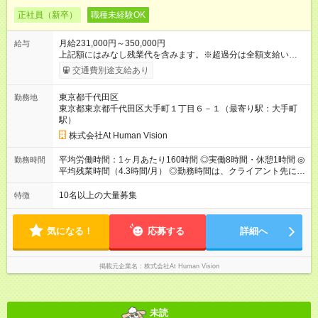
正社員（新卒）
職種未経験OK
月給231,000円～350,000円
給与
上記額にはみなし残業代を含みます。※超過分は全額支給いたし
ます。 みなし残業代 24,000円 ～ 37,000円／月 みなし残業時
交通費別途支給あり
間 15時間／月 【給与】 月給： 大卒・院卒 ：243，000
円（固定残業代 26，000円） 短大・専門・高専卒：231，000円
東京都千代田区
勤務地
（固定残業代 24，000円） 賞与：年２回 （業績連動型） 昇
東京都東京都千代田区大手町１丁目６－１（最寄り駅：大手町
給：年２回（3月、9月) 試用期間：6ヶ月 ※上記額にはみなし残
駅）
業代（月15時間分）が含まれた 金額になります。超過分は追加
で全額支給。 【頑張りを給与・キャリアに還元します】 年に2
株式会社At Human Vision
回⼈事評価があり等級が決まります。 等級に合わせた給与設定
のため、若い内からでも頑張り次第で給与アップが叶います。
平均労働時間：1ヶ月あたり160時間 ◎実働8時間・休憩1時間 ◎
勤務時間
⼀般職（20～31万円）→リーダー（⽉給26～36万円） →係⻑
平均残業時間（4.3時間/月） ◎勤務時間は、クライアント先に
（⽉給34～45万円）→課⻑（⽉給36～48万円）→部⻑（⽉給40
より異なります。 ※＜シフト例＞ 10:00～19:00／11:00～
～58万円） 【試用期間】試用期間あり 試用期間の長さ：6ヶ月
20:00 平均労働時間：1ヶ月あたり160時間 ◎実働8時間・休憩1
10名以上の大量募集
特徴
※ 雇用形態と給与に、本採用時と異なる部分があります。 雇用
時間 ◎平均残業時間（4.3時間/月） ◎勤務時間は、クライアント
形態：本採用時と同じです。 給与：月給 224,000円 ～ 330,000
先に より異なります。 ※＜シフト例＞ 10:00～19:00／11:00
円 上記額にはみなし残業代を含みます。※超過分は全額支給い
～20:00
気になる！
応募する
詳細へ
たします。 みなし残業代 24,000円 ～ 34,000円／月 みなし残業
時間 15時間／月
掲載元企業名
株式会社At Human Vision
未読