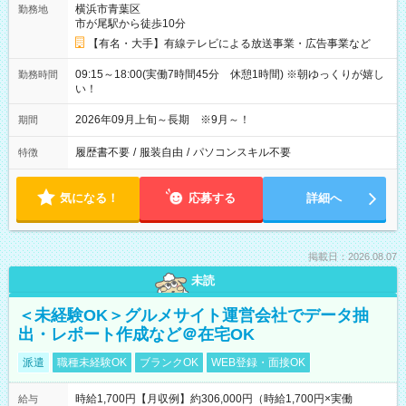
横浜市青葉区
勤務地
市が尾駅から徒歩10分
【有名・大手】有線テレビによる放送事業・広告事業など
09:15～18:00(実働7時間45分 休憩1時間) ※朝ゆっくりが嬉し
勤務時間
い！
2026年09月上旬～長期 ※9月～！
期間
履歴書不要
/
服装自由
/
パソコンスキル不要
特徴
気になる！
応募する
詳細へ
掲載日：2026.08.07
未読
＜未経験OK＞グルメサイト運営会社でデータ抽
出・レポート作成など＠在宅OK
派遣
職種未経験OK
ブランクOK
WEB登録・面接OK
時給1,700円【月収例】約306,000円（時給1,700円×実働
給与