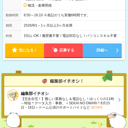
物流・倉庫関係
8:50～16:10 ※表記のうち実働6時間です。
勤務時間
2026/9/1～1ヶ月以上3ヶ月未満
期間
日払いOK
/
履歴書不要
/
電話対応なし
/
パソコンスキル不要
特徴
気になる！
応募する
詳細へ
編集部イチオシ
【完全在宅！】難しい業務なし＆電話なし！ゆっくりの11時
～時短＊データ入力・事務、＜SEKAI NO OWARI＊8月15
日・16日＞ドーム公演のサポートバイトなど
(8/7UP!)