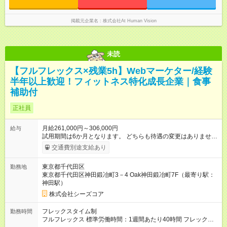
時間 15時間／月
掲載元企業名
株式会社At Human Vision
未読
【フルフレックス×残業5h】Webマーケター/経験
半年以上歓迎！フィットネス特化成長企業｜食事
補助付
正社員
月給261,000円～306,000円
給与
試用期間は6か月となります。 どちらも待遇の変更はありませ
ん。 入社 6ヵ月目の正社員登用時に5万円 入社12か月目のつま
交通費別途支給あり
り１年後に5万円のお祝い金を用意しています。 【試用期間】試
用期間あり 試用期間の長さ：6ヶ月 雇用形態、給与は本採用時
東京都千代田区
勤務地
と同じです。
東京都千代田区神田鍛冶町3－4 Oak神田鍛冶町7F（最寄り駅：
神田駅）
株式会社シーズコア
フレックスタイム制
勤務時間
フルフレックス 標準労働時間：1週間あたり40時間 フレックス