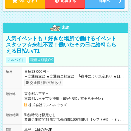
気になる！
応募する
詳細へ
未読
人気イベントも！好きな場所で働けるイベント
スタッフ☆来社不要！働いたその日に給料もら
える日払い/T1
アルバイト
職種未経験OK
日給13,000円～
給与
＋交通費支給 ★交通費全額支給！ ┗案件により規定あり ★日払
いOK！（規定あり） ┗働いたその日に現金GET♪ お仕事後はコ
交通費別途支給あり
ンビニATMから 日払い分を引き落とせます！ 【試用期間】試
用期間なし
東京都八王子市
勤務地
東京都八王子市明神町（最寄り駅：京王八王子駅）
株式会社ワンベルウッズ
勤務時間は指定なし
勤務時間
変形労働時間制 想定労働時間160時間/月 【シフト例】 ・8：00
～21：00
単発・1日のみOK
期間