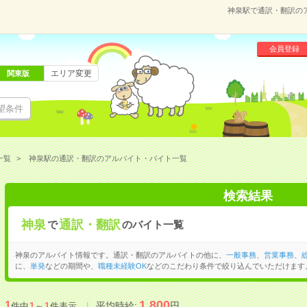
神泉駅で通訳・翻訳の
会員登録
エリア変更
関東版
望条件
一覧
神泉駅の通訳・翻訳のアルバイト・バイト一覧
検索結果
神泉
通訳・翻訳
で
のバイト一覧
神泉のアルバイト情報です。通訳・翻訳のアルバイトの他に、
一般事務
、
営業事務
、
に、
単発
などの期間や、
職種未経験OK
などのこだわり条件で絞り込んでいただけます
1,800
1
平均時給:
円
件中
1
～
1
件表示