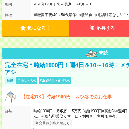
2026年08月下旬～長期 ※8月～！
期間
履歴書不要
/
40～50代活躍中
/
服装自由
/
電話対応なし
/
パソ
特徴
気になる！
応募する
未読
完全在宅＊時給1900円！週4日＆10～16時！
アシ
派遣
ブランクOK
WEB登録・面接OK
【在宅OK】時給1900円！四ツ谷でのお仕事
時給1900円 月収例 15万円 時給1900円×実働5h×
給与
ん。※給与即受取りサービス利用可（利用条件有）
交通費別途支給あり