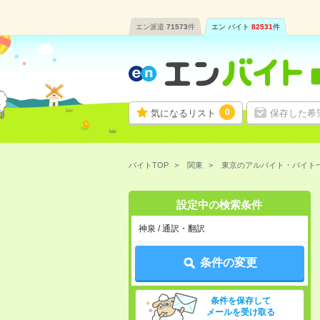
エン派遣
71573
件
エン バイト
82531
件
0
気になるリスト
保存した希
バイトTOP
関東
東京のアルバイト・バイト
設定中の検索条件
神泉 / 通訳・翻訳
条件の変更
条件を保存して
メールを受け取る