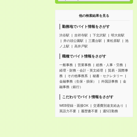
他の検索結果を見る
勤務地でバイト情報をさがす
渋谷駅
吉祥寺駅
下北沢駅
明大前駅
井の頭公園駅
三鷹台駅
東松原駅
池
ノ上駅
高井戸駅
職種でバイト情報をさがす
一般事務
営業事務
総務・人事・労務
経理・財務・会計・英文経理
貿易・国際事
務
その他事務系
秘書・セクレタリー
金融事務（生保・損保）
外国語事務
金
融事務（銀行）
こだわりでバイト情報をさがす
WEB登録・面接OK
交通費別途支給あり
英語力不要
履歴書不要
週5日勤務