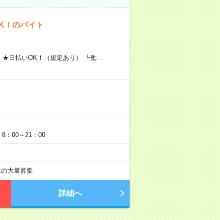
K！のバイト
 ★日払いOK！（規定あり） ┗働…
：00～21：00
以上の大量募集
詳細へ