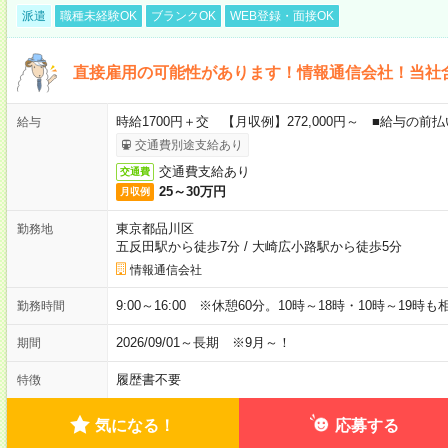
派遣
職種未経験OK
ブランクOK
WEB登録・面接OK
直接雇用の可能性があります！情報通信会社！当社
時給1700円＋交 【月収例】272,000円～ ■給与の
給与
交通費別途支給あり
交通費支給あり
交通費
25～30万円
月収例
東京都品川区
勤務地
五反田駅から徒歩7分
/
大崎広小路駅から徒歩5分
情報通信会社
9:00～16:00 ※休憩60分。10時～18時・10時～19時
勤務時間
2026/09/01～長期 ※9月～！
期間
履歴書不要
特徴
気になる！
応募する