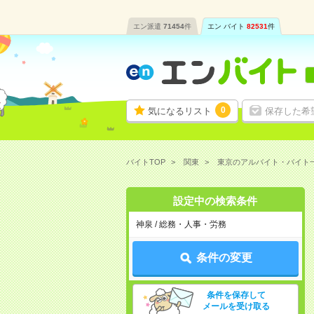
エン派遣
71454
件
エン バイト
82531
件
0
気になるリスト
保存した希
バイトTOP
関東
東京のアルバイト・バイト
設定中の検索条件
神泉 / 総務・人事・労務
条件の変更
条件を保存して
メールを受け取る