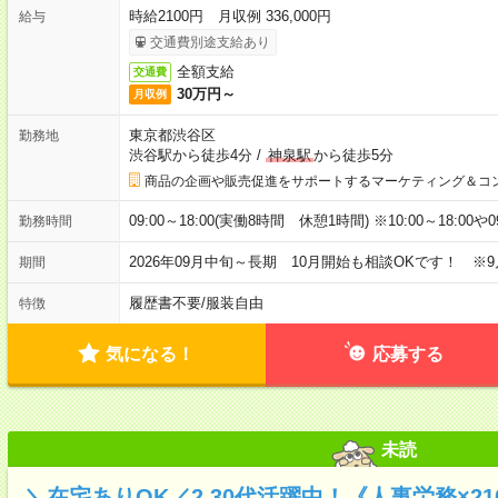
時給2100円 月収例 336,000円
給与
交通費別途支給あり
全額支給
交通費
30万円～
月収例
東京都渋谷区
勤務地
渋谷駅から徒歩4分
/
神泉駅
から徒歩5分
商品の企画や販売促進をサポートするマーケティング＆コ
09:00～18:00(実働8時間 休憩1時間) ※10:00～18:00や
勤務時間
2026年09月中旬～長期 10月開始も相談OKです！ ※
期間
履歴書不要
/
服装自由
特徴
気になる！
応募する
未読
＼在宅ありOK／2,30代活躍中！《人事労務×2