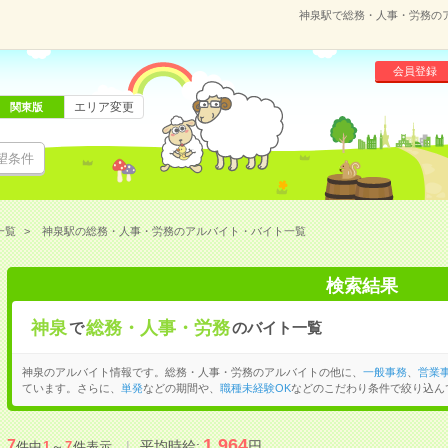
神泉駅で総務・人事・労務の
会員登録
エリア変更
関東版
望条件
一覧
神泉駅の総務・人事・労務のアルバイト・バイト一覧
検索結果
神泉
総務・人事・労務
で
のバイト一覧
神泉のアルバイト情報です。総務・人事・労務のアルバイトの他に、
一般事務
、
営業
ています。さらに、
単発
などの期間や、
職種未経験OK
などのこだわり条件で絞り込ん
1,964
7
平均時給:
円
件中
1
～
7
件表示