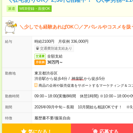
派遣
WEB登録・面接OK
＼少しでも経験あればOK〇／アパレルやコスメを扱
時給2100円 月収例 336,000円
給与
交通費別途支給あり
全額支給
交通費
30万円～
月収例
東京都渋谷区
勤務地
渋谷駅から徒歩4分
/
神泉駅
から徒歩5分
商品の企画や販売促進をサポートするマーケティング＆コ
09:00～18:00(実働8時間 休憩1時間) ※10:00～18:00や
勤務時間
2026年09月中旬～長期 10月開始も相談OKです！ ※
期間
履歴書不要
/
服装自由
特徴
気になる！
応募する