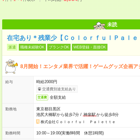
未読
在宅あり＊残業少【ＣｏｌｏｒｆｕｌＰａｌｅ
派遣
職種未経験OK
ブランクOK
WEB登録・面接OK
8月開始！エンタメ業界で活躍！ゲームグッズ企画ア
時給2000円
給与
交通費別途支給あり
全額支給
交通費
東京都目黒区
勤務地
池尻大橋駅から徒歩7分
/
神泉駅
から徒歩8分
株式会社Ｃｏｌｏｒｆｕｌ Ｐａｌｅｔｔｅ
10:00～19:00(実働8時間 休憩1時間)
勤務時間