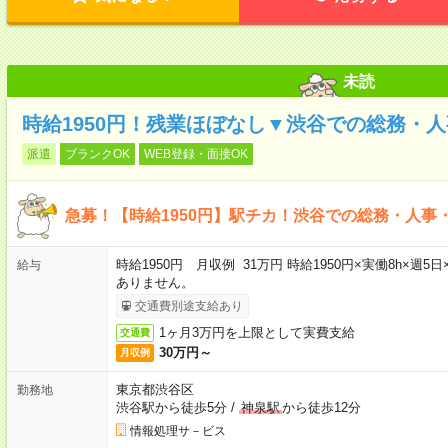
未読
時給1950円！残業ほぼなし▼渋谷での総務・
派遣
ブランクOK
WEB登録・面接OK
急募！【時給1950円】駅チカ！渋谷での総務・人事
時給1950円 月収例 31万円 時給1950円×実働8h×週
給与
ありません。
交通費別途支給あり
1ヶ月3万円を上限として実費支給
交通費
30万円～
月収例
東京都渋谷区
勤務地
渋谷駅から徒歩5分
/
神泉駅
から徒歩12分
情報処理サ－ビス