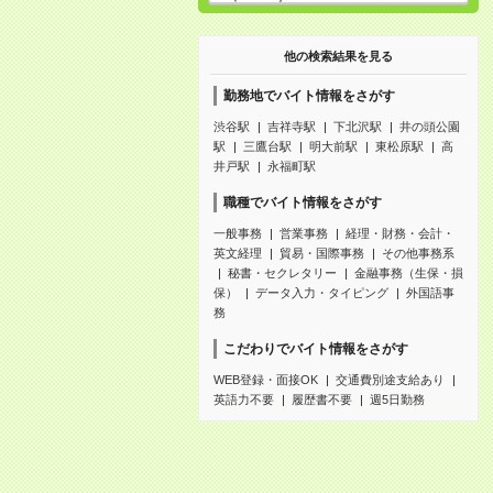
他の検索結果を見る
勤務地でバイト情報をさがす
渋谷駅
吉祥寺駅
下北沢駅
井の頭公園
駅
三鷹台駅
明大前駅
東松原駅
高
井戸駅
永福町駅
職種でバイト情報をさがす
一般事務
営業事務
経理・財務・会計・
英文経理
貿易・国際事務
その他事務系
秘書・セクレタリー
金融事務（生保・損
保）
データ入力・タイピング
外国語事
務
こだわりでバイト情報をさがす
WEB登録・面接OK
交通費別途支給あり
英語力不要
履歴書不要
週5日勤務