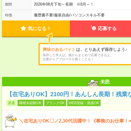
2026年08月下旬～長期 ※8月～！
期間
履歴書不要
/
服装自由
/
パソコンスキル不要
特徴
気になる！
応募する
興味のあるバイト
は、とりあえず保存しよう♪
保存した求人は、後からまとめて応募できるよ。
企業からアプローチが届くことも！
未読
【在宅ありOK】2100円！あんしん長期！残
派遣
職種未経験OK
ブランクOK
WEB登録・面接OK
＼在宅ありOK〇／2,30代活躍中！《事務のお仕事！×