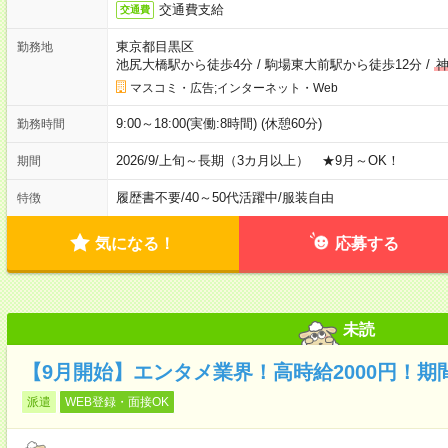
交通費支給
交通費
東京都目黒区
勤務地
池尻大橋駅から徒歩4分
/
駒場東大前駅から徒歩12分
/
マスコミ・広告;インターネット・Web
9:00～18:00(実働:8時間) (休憩60分)
勤務時間
2026/9/上旬～長期（3カ月以上） ★9月～OK！
期間
履歴書不要
/
40～50代活躍中
/
服装自由
特徴
気になる！
応募する
未読
【9月開始】エンタメ業界！高時給2000円！期
派遣
WEB登録・面接OK