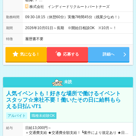
都)駅
/
…
株式会社 インディードリクルートパートナーズ
09:30-18:15（休憩60分）実働7時間45分（残業少なめ！）
勤務時間
2026年10月01日～長期 ※開始日相談OK ※10月～！
期間
履歴書不要
特徴
気になる！
応募する
詳細へ
未読
人気イベントも！好きな場所で働けるイベント
スタッフ☆来社不要！働いたその日に給料もら
える日払い/T1
アルバイト
職種未経験OK
日給13,000円～
給与
＋交通費支給 ★交通費全額支給！ ┗案件により規定あり ★日払