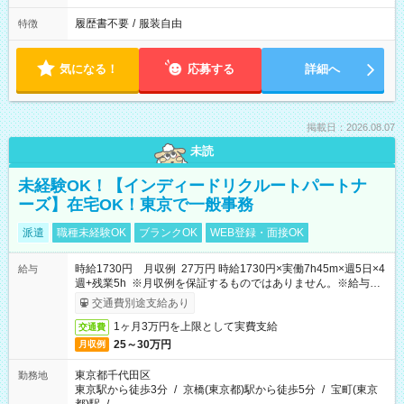
履歴書不要
/
服装自由
特徴
気になる！
応募する
詳細へ
掲載日：2026.08.07
未読
未経験OK！【インディードリクルートパートナ
ーズ】在宅OK！東京で一般事務
派遣
職種未経験OK
ブランクOK
WEB登録・面接OK
時給1730円 月収例 27万円 時給1730円×実働7h45m×週5日×4
給与
週+残業5h ※月収例を保証するものではありません。※給与即
受取りサービス利用可（利用条件有）
交通費別途支給あり
1ヶ月3万円を上限として実費支給
交通費
25～30万円
月収例
東京都千代田区
勤務地
東京駅から徒歩3分
/
京橋(東京都)駅から徒歩5分
/
宝町(東京