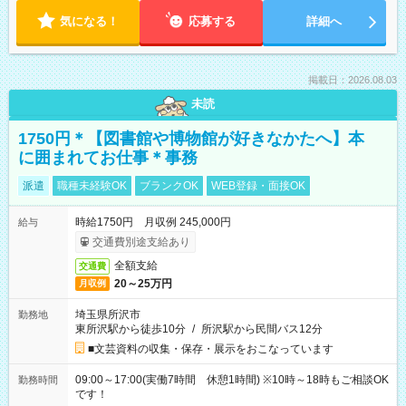
気になる！
応募する
詳細へ
掲載日：2026.08.03
未読
1750円＊【図書館や博物館が好きなかたへ】本
に囲まれてお仕事＊事務
派遣
職種未経験OK
ブランクOK
WEB登録・面接OK
時給1750円 月収例 245,000円
給与
交通費別途支給あり
全額支給
交通費
20～25万円
月収例
埼玉県所沢市
勤務地
東所沢駅から徒歩10分
/
所沢駅から民間バス12分
■文芸資料の収集・保存・展示をおこなっています
09:00～17:00(実働7時間 休憩1時間) ※10時～18時もご相談OK
勤務時間
です！