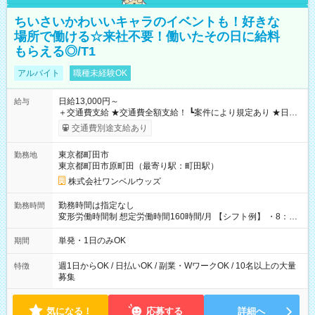
ちいさいかわいいキャラのイベントも！好きな
場所で働ける☆来社不要！働いたその日に給料
もらえる◎/T1
アルバイト
職種未経験OK
日給13,000円～
給与
＋交通費支給 ★交通費全額支給！ ┗案件により規定あり ★日払
いOK！（規定あり） ┗働いたその日に現金GET♪ お仕事後はコ
交通費別途支給あり
ンビニATMから 日払い分を引き落とせます！ 【試用期間】試
用期間なし
東京都町田市
勤務地
東京都町田市原町田（最寄り駅：町田駅）
株式会社ワンベルウッズ
勤務時間は指定なし
勤務時間
変形労働時間制 想定労働時間160時間/月 【シフト例】 ・8：00
～21：00
単発・1日のみOK
期間
週1日からOK / 日払いOK / 副業・WワークOK / 10名以上の大量
特徴
募集
気になる！
応募する
詳細へ