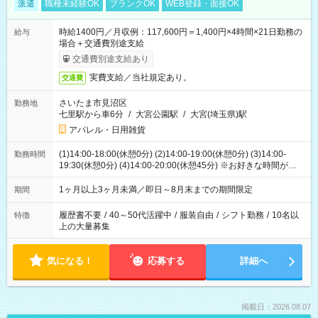
派遣
職種未経験OK
ブランクOK
WEB登録・面接OK
時給1400円／月収例：117,600円＝1,400円×4時間×21日勤務の
給与
場合＋交通費別途支給
交通費別途支給あり
実費支給／当社規定あり。
交通費
さいたま市見沼区
勤務地
七里駅から車6分
/
大宮公園駅
/
大宮(埼玉県)駅
アパレル・日用雑貨
(1)14:00-18:00(休憩0分) (2)14:00-19:00(休憩0分) (3)14:00-
勤務時間
19:30(休憩0分) (4)14:00-20:00(休憩45分) ※お好きな時間が選べ
ます
1ヶ月以上3ヶ月未満／即日～8月末までの期間限定
期間
履歴書不要
/
40～50代活躍中
/
服装自由
/
シフト勤務
/
10名以
特徴
上の大量募集
気になる！
応募する
詳細へ
掲載日：2026.08.07