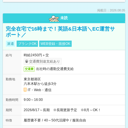
掲載日：2026.08.05
未読
完全在宅で16時まで！英語&日本語＼EC運営サ
ポート／
派遣
ブランクOK
WEB登録・面接OK
時給2450円＋交
給与
交通費別途支給あり
出社時の通勤交通費支給
交通費
東京都港区
勤務地
六本木駅から徒歩3分
IT・Web・通信
9:00～16:00
勤務時間
2026/8/17～長期 ※長期更新予定 ※8月～OK！
期間
履歴書不要
/
40～50代活躍中
/
服装自由
特徴