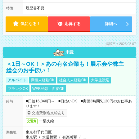
履歴書不要
特徴
気になる！
応募する
詳細へ
掲載日：2026.08.07
未読
＜1日～OK！＞あの有名企業も！展示会や株主
総会のお手伝い！
アルバイト
職種未経験OK
社会人未経験OK
大学生歓迎
ブランクOK
WEB登録・面接OK
■日給16,840円～ ■日払いOK ■実働3時間5,120円のお仕事あ
給与
ります！
交通費別途支給あり
一部支給
交通費
東京都千代田区
勤務地
東京駅
/
水道橋駅
/
有楽町駅
/
…