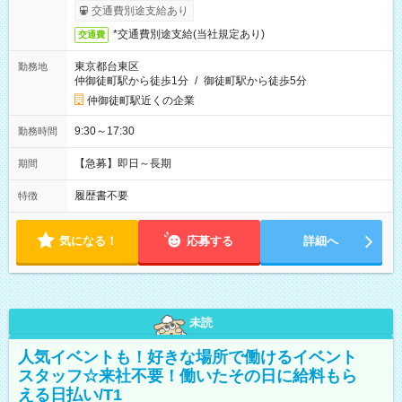
交通費別途支給あり
*交通費別途支給(当社規定あり)
交通費
東京都台東区
勤務地
仲御徒町駅から徒歩1分
/
御徒町駅から徒歩5分
仲御徒町駅近くの企業
9:30～17:30
勤務時間
【急募】即日～長期
期間
履歴書不要
特徴
気になる！
応募する
詳細へ
未読
人気イベントも！好きな場所で働けるイベント
スタッフ☆来社不要！働いたその日に給料もら
える日払い/T1