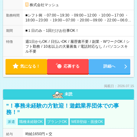
株式会社マッシュ
■シフト例 ・07:00～19:30 ・09:00～12:00 ・10:00～17:00 ・
勤務時間
18:00～23:00 ・19:00～07:00 ・20:00～09:00 ・22:00～06:00
etc ★最短で3時間で5,120円のお仕事から 15時間で2万円近く稼
げるお仕事も！ ご希望のお時間に合わせてご紹介！ ※シフトは
■１日のみ・1回だけお仕事OK！
期間
現場によって異なります。 ※勿論、休憩時間はあるのでご安心
ください！
週1日からOK
/
日払いOK
/
履歴書不要
/
副業・WワークOK
/
シ
特徴
フト勤務
/
10名以上の大量募集
/
電話対応なし
/
パソコンスキ
ル不要
気になる！
応募する
詳細へ
掲載日：2026.07.15
未読
”！事務未経験の方歓迎！遊戯業界団体での事
務！”
派遣
職種未経験OK
ブランクOK
WEB登録・面接OK
時給1650円＋交
給与