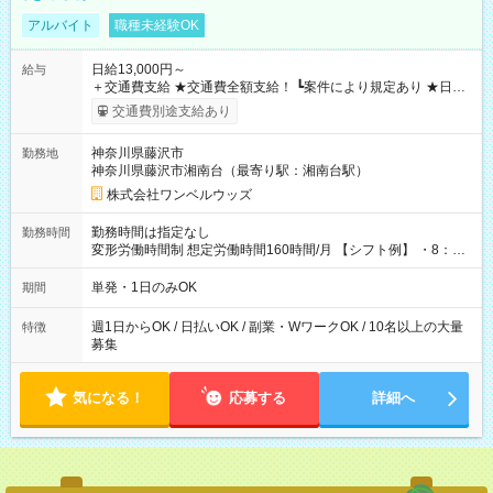
アルバイト
職種未経験OK
日給13,000円～
給与
＋交通費支給 ★交通費全額支給！ ┗案件により規定あり ★日払
いOK！（規定あり） ┗働いたその日に現金GET♪ お仕事後はコ
交通費別途支給あり
ンビニATMから 日払い分を引き落とせます！ 【試用期間】試
用期間なし
神奈川県藤沢市
勤務地
神奈川県藤沢市湘南台（最寄り駅：湘南台駅）
株式会社ワンベルウッズ
勤務時間は指定なし
勤務時間
変形労働時間制 想定労働時間160時間/月 【シフト例】 ・8：00
～21：00
単発・1日のみOK
期間
週1日からOK / 日払いOK / 副業・WワークOK / 10名以上の大量
特徴
募集
気になる！
応募する
詳細へ