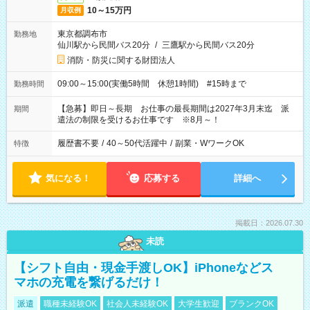
10～15万円
月収例
東京都調布市
勤務地
仙川駅から民間バス20分
/
三鷹駅から民間バス20分
消防・防災に関する財団法人
09:00～15:00(実働5時間 休憩1時間) #15時まで
勤務時間
【急募】即日～長期 お仕事の最長期間は2027年3月末迄 派
期間
遣法の制限を受けるお仕事です ※8月～！
履歴書不要
/
40～50代活躍中
/
副業・WワークOK
特徴
気になる！
応募する
詳細へ
掲載日：2026.07.30
未読
【シフト自由・現金手渡しOK】iPhoneなどス
マホの充電を繋げるだけ！
派遣
職種未経験OK
社会人未経験OK
大学生歓迎
ブランクOK