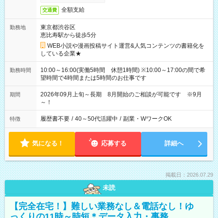
全額支給
交通費
東京都渋谷区
勤務地
恵比寿駅から徒歩5分
WEB小説や漫画投稿サイト運営&人気コンテンツの書籍化を
している企業★
10:00～16:00(実働5時間 休憩1時間) ※10:00～17:00の間で希
勤務時間
望時間で4時間または5時間のお仕事です
2026年09月上旬～長期 8月開始のご相談が可能です ※9月
期間
～！
履歴書不要
/
40～50代活躍中
/
副業・WワークOK
特徴
気になる！
応募する
詳細へ
掲載日：2026.07.29
未読
【完全在宅！】難しい業務なし＆電話なし！ゆ
っくりの11時～時短＊データ入力・事務