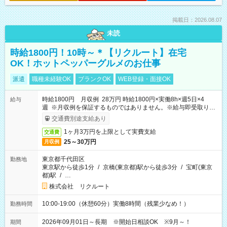
掲載日：2026.08.07
未読
時給1800円！10時～＊【リクルート】在宅
OK！ホットペッパーグルメのお仕事
派遣
職種未経験OK
ブランクOK
WEB登録・面接OK
時給1800円 月収例 28万円 時給1800円×実働8h×週5日×4
給与
週 ※月収例を保証するものではありません。※給与即受取りサ
ービス利用可（利用条件有）
交通費別途支給あり
1ヶ月3万円を上限として実費支給
交通費
25～30万円
月収例
東京都千代田区
勤務地
東京駅から徒歩1分
/
京橋(東京都)駅から徒歩3分
/
宝町(東京
都)駅
/
…
株式会社 リクルート
10:00-19:00（休憩60分）実働8時間（残業少なめ！）
勤務時間
2026年09月01日～長期 ※開始日相談OK ※9月～！
期間