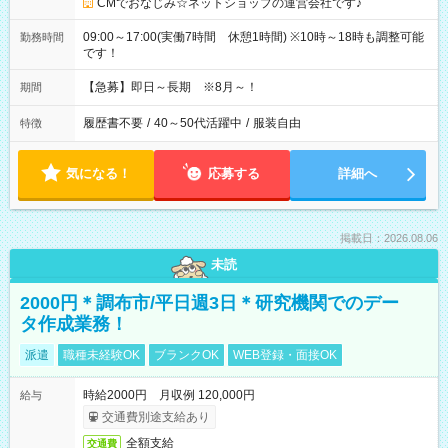
CMでおなじみ☆ネットショップの運営会社です♪
09:00～17:00(実働7時間 休憩1時間) ※10時～18時も調整可能
勤務時間
です！
【急募】即日～長期 ※8月～！
期間
履歴書不要
/
40～50代活躍中
/
服装自由
特徴
気になる！
応募する
詳細へ
掲載日：2026.08.06
未読
2000円＊調布市/平日週3日＊研究機関でのデー
タ作成業務！
派遣
職種未経験OK
ブランクOK
WEB登録・面接OK
時給2000円 月収例 120,000円
給与
交通費別途支給あり
全額支給
交通費