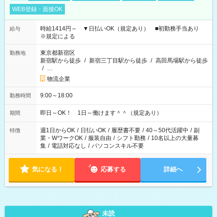
WEB登録・面接OK
時給1414円～ ▼日払いOK（規定あり） ■初勤務手当あり
給与
※規定による
東京都新宿区
勤務地
新宿駅から徒歩
/
新宿三丁目駅から徒歩
/
高田馬場駅から徒歩
/
…
物流企業
9:00～18:00
勤務時間
即日～OK！ 1日～働けます＾＾（規定あり）
期間
週1日からOK
/
日払いOK
/
履歴書不要
/
40～50代活躍中
/
副
特徴
業・WワークOK
/
服装自由
/
シフト勤務
/
10名以上の大量募
集
/
電話対応なし
/
パソコンスキル不要
気になる！
応募する
詳細へ
未読