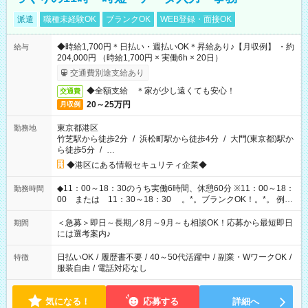
派遣
職種未経験OK
ブランクOK
WEB登録・面接OK
◆時給1,700円＊日払い・週払いOK＊昇給あり♪【月収例】 ・約
給与
204,000円 （時給1,700円 × 実働6h × 20日）
交通費別途支給あり
◆全額支給 ＊家が少し遠くても安心！
交通費
20～25万円
月収例
東京都港区
勤務地
竹芝駅から徒歩2分
/
浜松町駅から徒歩4分
/
大門(東京都)駅か
ら徒歩5分
/
…
◆港区にある情報セキュリティ企業◆
◆11：00～18：30のうち実働6時間、休憩60分 ※11：00～18：
勤務時間
00 または 11：30～18：30 。*。ブランクOK！。*。 例え
ば前職が、 在宅/財団法人/事務/コールセンター/受付/販売/カフェ
スタッフ スイーツ販売/ホテルフロント/化粧品販売/など 様々な
＜急募＞即日～長期／8月～9月～も相談OK！応募から最短即日
期間
業界から入社して活躍されています♪
には選考案内♪
日払いOK
/
履歴書不要
/
40～50代活躍中
/
副業・WワークOK
/
特徴
服装自由
/
電話対応なし
気になる！
応募する
詳細へ