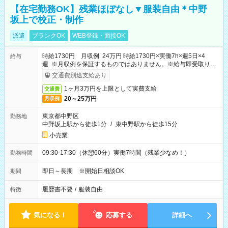
【在宅勤務OK】残業ほぼなし▼服装自由＊中野
坂上で校正・制作
派遣
ブランクOK
WEB登録・面接OK
時給1730円 月収例 24万円 時給1730円×実働7h×週5日×4
給与
週 ※月収例を保証するものではありません。※給与即受取りサ
ービス利用可（利用条件有）
交通費別途支給あり
1ヶ月3万円を上限として実費支給
交通費
20～25万円
月収例
東京都中野区
勤務地
中野坂上駅から徒歩1分
/
東中野駅から徒歩15分
小売業
09:30-17:30（休憩60分）実働7時間（残業少なめ！）
勤務時間
即日～長期 ※開始日相談OK
期間
履歴書不要
/
服装自由
特徴
気になる！
応募する
詳細へ