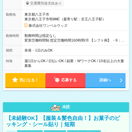
いOK！（規定あり） ┗働いたその日に現金GET♪ お仕事後はコ
交通費別途支給あり
ンビニATMから 日払い分を引き落とせます！ 【試用期間】試
用期間なし
東京都八王子市
勤務地
東京都八王子市明神町（最寄り駅：京王八王子駅）
株式会社ワンベルウッズ
勤務時間は指定なし
勤務時間
変形労働時間制 想定労働時間160時間/月 【シフト例】 ・8：00
～21：00
単発・1日のみOK
期間
週1日からOK / 日払いOK / 副業・WワークOK / 10名以上の大量
特徴
募集
気になる！
応募する
詳細へ
未読
【未経験OK】【服装＆髪色自由！】お菓子のピ
ッキング・シール貼り｜短期