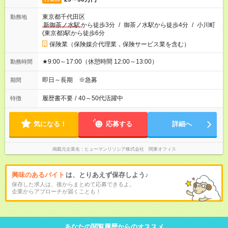
東京都千代田区
勤務地
新御茶ノ水駅
から徒歩3分
/
御茶ノ水駅から徒歩4分
/
小川町
(東京都)駅から徒歩6分
保険業（保険媒介代理業，保険サービス業を含む）
★9:00～17:00（休憩時間 12:00～13:00）
勤務時間
即日～長期 ※急募
期間
履歴書不要
/
40～50代活躍中
特徴
気になる！
応募する
詳細へ
掲載元企業名
ヒューマンリソシア株式会社 関東オフィス
興味のあるバイト
は、とりあえず保存しよう♪
保存した求人は、後からまとめて応募できるよ。
企業からアプローチが届くことも！
あなたの閲覧履歴からのオススメ