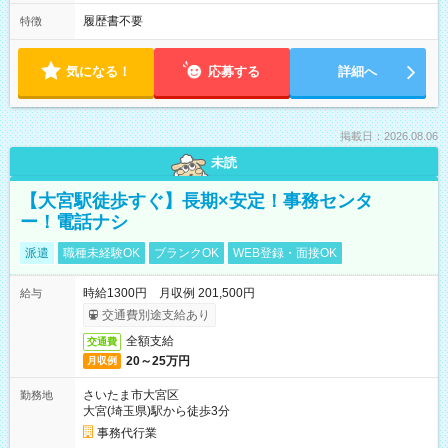
履歴書不要
特徴
気になる！
応募する
詳細へ
掲載日：2026.08.06
未読
【大宮駅徒歩すぐ】長期×安定！事務センタ
ー！電話ナシ
派遣
職種未経験OK
ブランクOK
WEB登録・面接OK
時給1300円 月収例 201,500円
給与
交通費別途支給あり
全額支給
交通費
20～25万円
月収例
さいたま市大宮区
勤務地
大宮(埼玉県)駅から徒歩3分
事務代行業