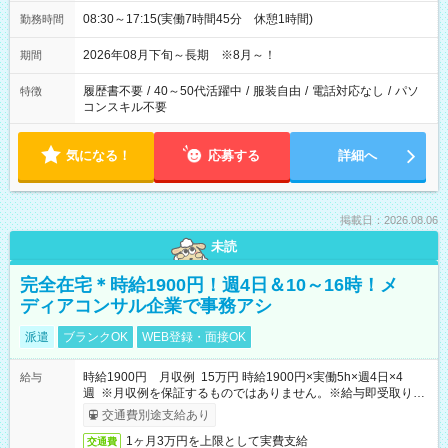
08:30～17:15(実働7時間45分 休憩1時間)
勤務時間
2026年08月下旬～長期 ※8月～！
期間
履歴書不要
/
40～50代活躍中
/
服装自由
/
電話対応なし
/
パソ
特徴
コンスキル不要
気になる！
応募する
詳細へ
掲載日：2026.08.06
未読
完全在宅＊時給1900円！週4日＆10～16時！メ
ディアコンサル企業で事務アシ
派遣
ブランクOK
WEB登録・面接OK
時給1900円 月収例 15万円 時給1900円×実働5h×週4日×4
給与
週 ※月収例を保証するものではありません。※給与即受取りサ
ービス利用可（利用条件有）
交通費別途支給あり
1ヶ月3万円を上限として実費支給
交通費