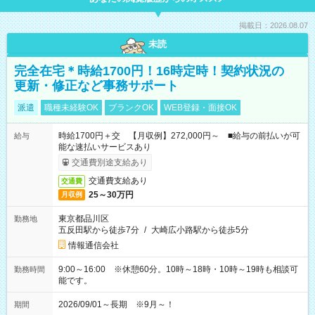
掲載日：2026.08.07
未読
完全在宅＊時給1700円！16時定時！契約状況の
更新・修正など事務サポート
派遣
職種未経験OK
ブランクOK
WEB登録・面接OK
時給1700円＋交 【月収例】272,000円～ ■給与の前払いが可
給与
能な速払いサービスあり
交通費別途支給あり
交通費支給あり
交通費
25～30万円
月収例
東京都品川区
勤務地
五反田駅から徒歩7分
/
大崎広小路駅から徒歩5分
情報通信会社
9:00～16:00 ※休憩60分。10時～18時・10時～19時も相談可
勤務時間
能です。
2026/09/01～長期 ※9月～！
期間