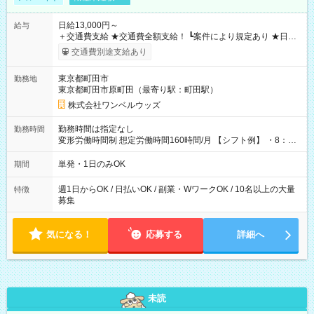
日給13,000円～
給与
＋交通費支給 ★交通費全額支給！ ┗案件により規定あり ★日払
いOK！（規定あり） ┗働いたその日に現金GET♪ お仕事後はコ
交通費別途支給あり
ンビニATMから 日払い分を引き落とせます！ 【試用期間】試
用期間なし
東京都町田市
勤務地
東京都町田市原町田（最寄り駅：町田駅）
株式会社ワンベルウッズ
勤務時間は指定なし
勤務時間
変形労働時間制 想定労働時間160時間/月 【シフト例】 ・8：00
～21：00
単発・1日のみOK
期間
週1日からOK / 日払いOK / 副業・WワークOK / 10名以上の大量
特徴
募集
気になる！
応募する
詳細へ
未読