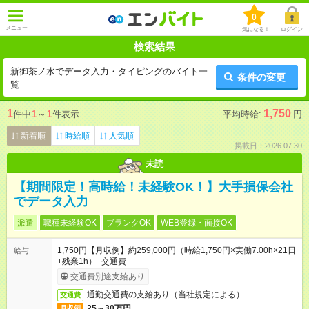
0
メニュー
気になる！
ログイン
検索結果
新御茶ノ水でデータ入力・タイピングのバイト一
条件の変更
覧
1
1,750
件中
1
～
1
件表示
平均時給:
円
新着順
時給順
人気順
掲載日：2026.07.30
未読
【期間限定！高時給！未経験OK！】大手損保会社
でデータ入力
派遣
職種未経験OK
ブランクOK
WEB登録・面接OK
1,750円【月収例】約259,000円（時給1,750円×実働7.00h×21日
給与
+残業1h）+交通費
交通費別途支給あり
通勤交通費の支給あり（当社規定による）
交通費
25～30万円
月収例