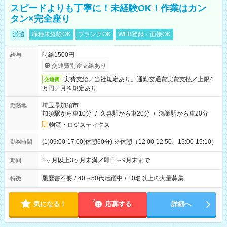
スピードよりも丁寧に！未経験OK！作業はカン
タン×完全座り
派遣
職種未経験OK
ブランクOK
WEB登録・面接OK
時給1500円
給与
交通費別途支給あり
実費支給／当社規定あり。通勤交通費実費支払／上限4
交通費
万円／月※規定あり
埼玉県加須市
勤務地
加須駅から車10分
/
久喜駅から車20分
/
鴻巣駅から車20分
物流・ロジスティクス
(1)09:00-17:00(休憩60分) ※休憩（12:00-12:50、15:00-15:10）
勤務時間
1ヶ月以上3ヶ月未満／即日～9月末まで
期間
履歴書不要
/
40～50代活躍中
/
10名以上の大量募集
特徴
気になる！
応募する
詳細へ