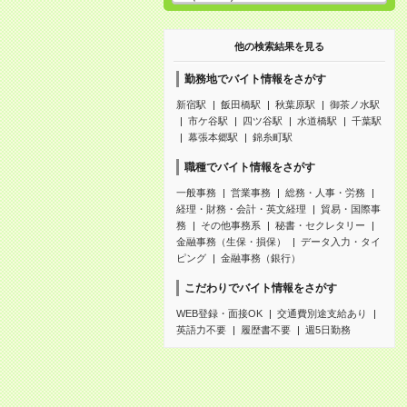
他の検索結果を見る
勤務地でバイト情報をさがす
新宿駅
飯田橋駅
秋葉原駅
御茶ノ水駅
市ケ谷駅
四ツ谷駅
水道橋駅
千葉駅
幕張本郷駅
錦糸町駅
職種でバイト情報をさがす
一般事務
営業事務
総務・人事・労務
経理・財務・会計・英文経理
貿易・国際事
務
その他事務系
秘書・セクレタリー
金融事務（生保・損保）
データ入力・タイ
ピング
金融事務（銀行）
こだわりでバイト情報をさがす
WEB登録・面接OK
交通費別途支給あり
英語力不要
履歴書不要
週5日勤務