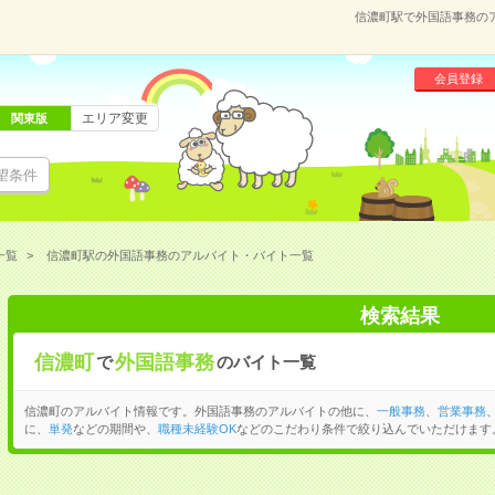
信濃町駅で外国語事務の
会員登録
エリア変更
関東版
望条件
一覧
信濃町駅の外国語事務のアルバイト・バイト一覧
検索結果
信濃町
外国語事務
で
のバイト一覧
信濃町のアルバイト情報です。外国語事務のアルバイトの他に、
一般事務
、
営業事務
に、
単発
などの期間や、
職種未経験OK
などのこだわり条件で絞り込んでいただけます