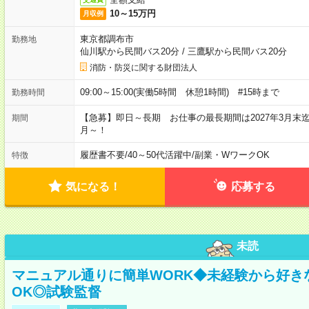
10～15万円
月収例
東京都調布市
勤務地
仙川駅から民間バス20分
/
三鷹駅から民間バス20分
消防・防災に関する財団法人
09:00～15:00(実働5時間 休憩1時間) #15時まで
勤務時間
【急募】即日～長期 お仕事の最長期間は2027年3月末
期間
月～！
履歴書不要
/
40～50代活躍中
/
副業・WワークOK
特徴
気になる！
応募する
未読
マニュアル通りに簡単WORK◆未経験から好き
OK◎試験監督