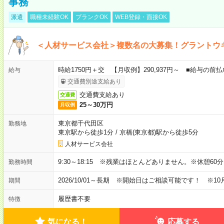
事務
派遣
職種未経験OK
ブランクOK
WEB登録・面接OK
＜人材サービス会社＞複数名の大募集！グラントウ
時給1750円＋交 【月収例】290,937円～ ■給与の
給与
交通費別途支給あり
交通費支給あり
交通費
25～30万円
月収例
東京都千代田区
勤務地
東京駅から徒歩1分
/
京橋(東京都)駅から徒歩5分
人材サービス会社
9:30～18:15 ※残業はほとんどありません。※休憩60
勤務時間
2026/10/01～長期 ※開始日はご相談可能です！ ※10
期間
履歴書不要
特徴
気になる！
応募する