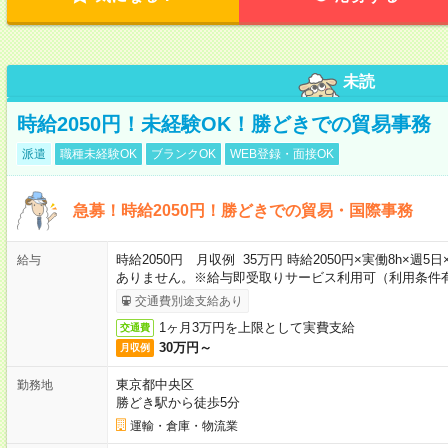
未読
時給2050円！未経験OK！勝どきでの貿易事務
派遣
職種未経験OK
ブランクOK
WEB登録・面接OK
急募！時給2050円！勝どきでの貿易・国際事務
時給2050円 月収例 35万円 時給2050円×実働8h×週
給与
ありません。※給与即受取りサービス利用可（利用条件
交通費別途支給あり
1ヶ月3万円を上限として実費支給
交通費
30万円～
月収例
東京都中央区
勤務地
勝どき駅から徒歩5分
運輸・倉庫・物流業