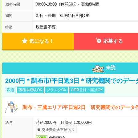
09:00-18:00（休憩60分）実働8時間
勤務時間
即日～長期 ※開始日相談OK
期間
履歴書不要
特徴
気になる！
応募する
未読
2000円＊調布市/平日週3日＊研究機関でのデ
派遣
職種未経験OK
ブランクOK
WEB登録・面接OK
調布・三鷹エリア/平日週2日 研究機関でのデータ作
時給2000円 月収例 120,000円
給与
交通費別途支給あり
全額支給
交通費