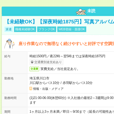
未読
【未経験OK】【深夜時給1875円】写真アルバ
派遣
職種未経験OK
ブランクOK
WEB登録・面接OK
座り作業なので無理なく続けやすいと好評です空調
時給1500円／夜22時～翌5時までは深夜時給1875円
給与
交通費別途支給あり
実費支給／当社規定あり。
交通費
埼玉県川口市
勤務地
川口駅からバス10分
/
赤羽駅からバス10分
情報・出版・メディア
(1)21:00-06:00(休憩60分) ※入社後の最初2～3週間は
勤務時間
ます
1ヶ月以上3ヶ月未満／即日～9/30まで（延長の可能性あ
期間