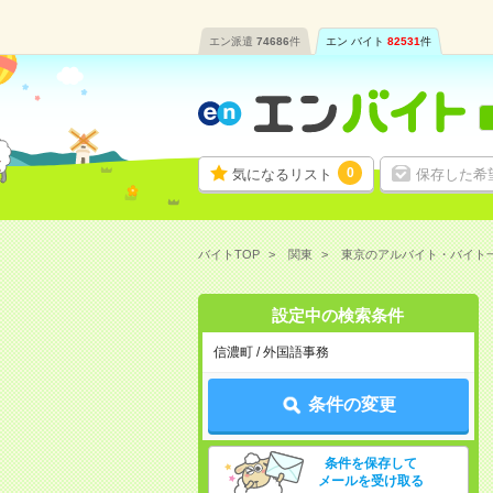
エン派遣
74686
件
エン バイト
82531
件
0
気になるリスト
保存した希
バイトTOP
関東
東京のアルバイト・バイト
設定中の検索条件
信濃町 / 外国語事務
条件の変更
条件を保存して
メールを受け取る