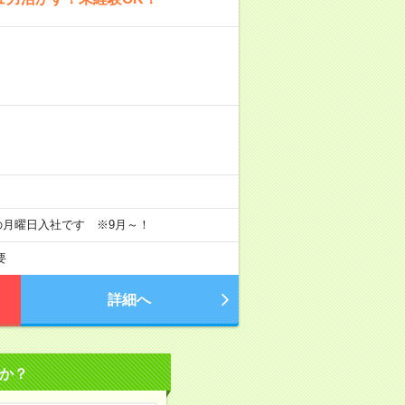
目の月曜日入社です ※9月～！
要
詳細へ
か？