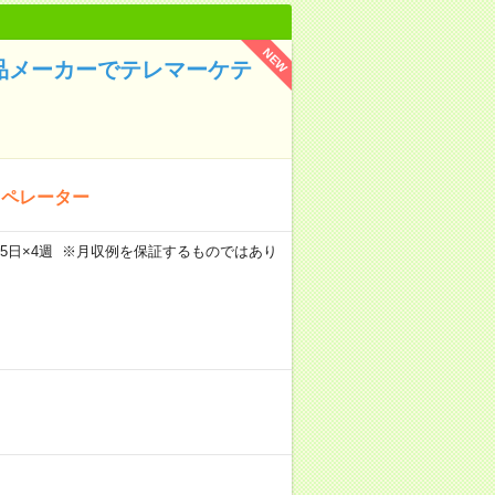
NEW
粧品メーカーでテレマーケテ
オペレーター
m×週5日×4週 ※月収例を保証するものではあり
）