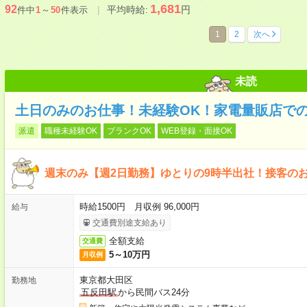
1,681
92
平均時給:
円
件中
1
～
50
件表示
1
2
次へ
未読
土日のみのお仕事！未経験OK！家電量販店で
派遣
職種未経験OK
ブランクOK
WEB登録・面接OK
週末のみ【週2日勤務】ゆとりの9時半出社！接客の
時給1500円 月収例 96,000円
給与
交通費別途支給あり
全額支給
交通費
5～10万円
月収例
東京都大田区
勤務地
五反田駅
から民間バス24分