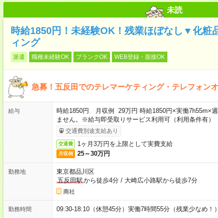
未読
時給1850円！未経験OK！残業ほぼなし▼化
ィング
派遣
職種未経験OK
ブランクOK
WEB登録・面接OK
急募！五反田でのテレマーケティング・テレフォン
時給1850円 月収例 29万円 時給1850円×実働7h55
給与
ません。※給与即受取りサービス利用可（利用条件有）
交通費別途支給あり
1ヶ月3万円を上限として実費支給
交通費
25～30万円
月収例
東京都品川区
勤務地
五反田駅
から徒歩4分
/
大崎広小路駅から徒歩7分
商社
09:30-18:10（休憩45分）実働7時間55分（残業少なめ！
勤務時間