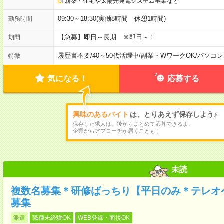
新築・住宅や太陽光発電システム事業など
09:30～18:30(実働8時間 休憩1時間)
勤務時間
【急募】即日～長期 ※即日～！
期間
履歴書不要
/
40～50代活躍中
/
副業・WワークOK
/
パソコン
特徴
気になる！
応募する
興味のあるバイト
は、とりあえず保存しよう♪
保存した求人は、後からまとめて応募できるよ。
企業からアプローチが届くことも！
未読
複数名募集＊研修ばっちり【平日のみ＊テレオ
募集
派遣
職種未経験OK
WEB登録・面接OK