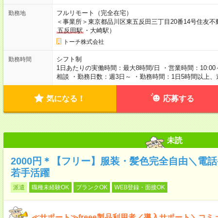
フルリモート（完全在宅）
勤務地
＜事業所＞東京都品川区東五反田三丁目20番14号住友不
五反田駅
・大崎駅）
トーチ株式会社
シフト制
勤務時間
1日あたりの実働時間：最大8時間/日 ・営業時間：10:00
相談 ・勤務日数：週3日～ ・勤務時間：1日5時間以上、
気になる！
応募する
未読
2000円＊【フリー】服装・髪色完全自由＼電
若手活躍
派遣
職種未経験OK
ブランクOK
WEB登録・面接OK
≪サポート≫freee製品利用者／導入サポート＼コミ