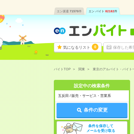
エン派遣
71570
件
エン バイト
82182
件
0
気になるリスト
保存した希
バイトTOP
関東
東京のアルバイト・バイト
設定中の検索条件
五反田 / 販売・サービス・営業系
条件の変更
条件を保存して
メールを受け取る