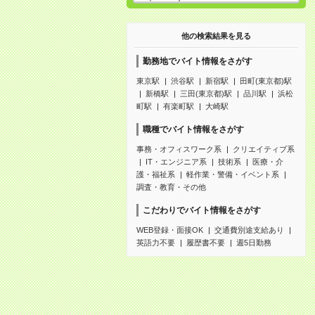
他の検索結果を見る
勤務地でバイト情報をさがす
東京駅
渋谷駅
新宿駅
田町(東京都)駅
新橋駅
三田(東京都)駅
品川駅
浜松
町駅
有楽町駅
大崎駅
職種でバイト情報をさがす
事務・オフィスワーク系
クリエイティブ系
IT・エンジニア系
技術系
医療・介
護・福祉系
軽作業・警備・イベント系
調査・教育・その他
こだわりでバイト情報をさがす
WEB登録・面接OK
交通費別途支給あり
英語力不要
履歴書不要
週5日勤務