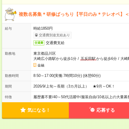
複数名募集＊研修ばっちり【平日のみ＊テレオペ】
時給1850円
給与
交通費別途支給あり
交通費支給
交通費
東京都品川区
勤務地
大崎広小路駅から徒歩1分
/
五反田駅
から徒歩6分
/
大崎
金融
8:50～17:00(実働:7時間10分) (休憩60分)
勤務時間
2026/9/上旬～長期（3カ月以上） ★9月～OK！
期間
履歴書不要
/
40～50代活躍中
/
服装自由
/
10名以上の大量募
特徴
気になる！
応募する