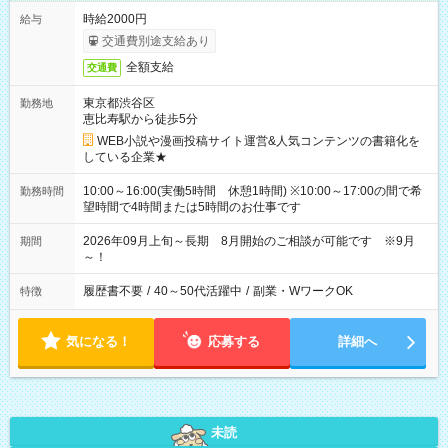
時給2000円
給与
交通費別途支給あり
全額支給
交通費
東京都渋谷区
勤務地
恵比寿駅から徒歩5分
WEB小説や漫画投稿サイト運営&人気コンテンツの書籍化を
している企業★
10:00～16:00(実働5時間 休憩1時間) ※10:00～17:00の間で希
勤務時間
望時間で4時間または5時間のお仕事です
2026年09月上旬～長期 8月開始のご相談が可能です ※9月
期間
～！
履歴書不要
/
40～50代活躍中
/
副業・WワークOK
特徴
気になる！
応募する
詳細へ
未読