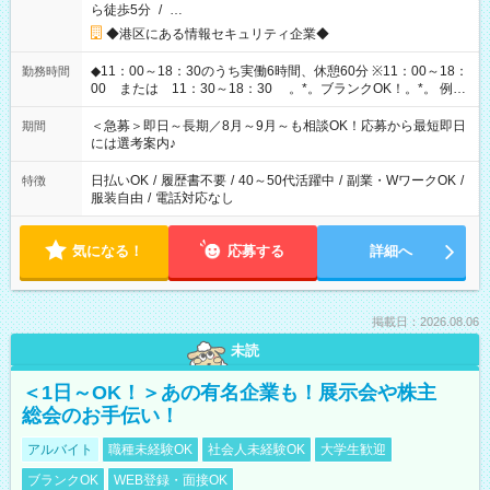
ら徒歩5分
/
…
◆港区にある情報セキュリティ企業◆
◆11：00～18：30のうち実働6時間、休憩60分 ※11：00～18：
勤務時間
00 または 11：30～18：30 。*。ブランクOK！。*。 例え
ば前職が、 在宅/財団法人/事務/コールセンター/受付/販売/カフェ
スタッフ スイーツ販売/ホテルフロント/化粧品販売/など 様々な
＜急募＞即日～長期／8月～9月～も相談OK！応募から最短即日
期間
業界から入社して活躍されています♪
には選考案内♪
日払いOK
/
履歴書不要
/
40～50代活躍中
/
副業・WワークOK
/
特徴
服装自由
/
電話対応なし
気になる！
応募する
詳細へ
掲載日：2026.08.06
未読
＜1日～OK！＞あの有名企業も！展示会や株主
総会のお手伝い！
アルバイト
職種未経験OK
社会人未経験OK
大学生歓迎
ブランクOK
WEB登録・面接OK