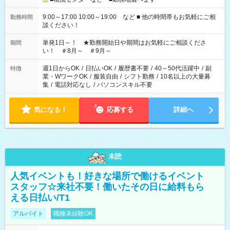
9:00～17:00 10:00～19:00 など ■ 他の時間帯もお気軽にご相
勤務時間
談ください！
単発1日～！ ★勤務開始日や期間はお気軽にご相談くださ
期間
い！ ＃8月～ ＃9月～
週1日からOK
/
日払いOK
/
履歴書不要
/
40～50代活躍中
/
副
特徴
業・WワークOK
/
服装自由
/
シフト勤務
/
10名以上の大量募
集
/
電話対応なし
/
パソコンスキル不要
気になる！
応募する
詳細へ
未読
人気イベントも！好きな場所で働けるイベント
スタッフ☆来社不要！働いたその日に給料もら
える日払い/T1
アルバイト
職種未経験OK