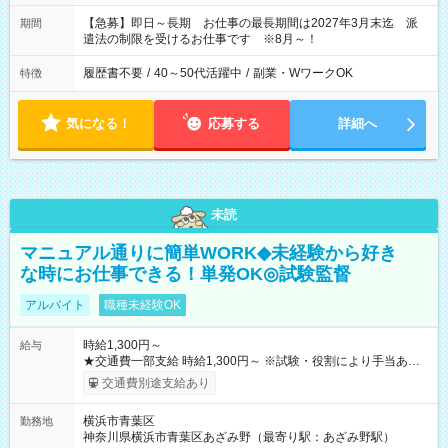
【急募】即日～長期 お仕事の最長期間は2027年3月末迄 派
期間
遣法の制限を受けるお仕事です ※8月～！
履歴書不要
/
40～50代活躍中
/
副業・WワークOK
特徴
気になる！
応募する
詳細へ
未読
マニュアル通りに簡単WORK◆未経験から好き
な時にお仕事できる！単発OK◎試験監督
アルバイト
職種未経験OK
時給1,300円～
給与
★交通費一部支給 時給1,300円～ ※試験・役割により手当あり
※勤務回数により昇給あり 【即給（前払い）オプションあ
交通費別途支給あり
り！】 希望される場合、勤務から1週間ほどで給与の一部を受け
取れます。 ※手数料418円がかかります。 【過去試験日の収入
横浜市青葉区
勤務地
例】 ・河合塾模擬試験 8:30～17:30（休憩1時間） 時給1,300円
神奈川県横浜市青葉区あざみ野（最寄り駅：あざみ野駅）
×8時間＝日収10,400円＋交通費 ※当日の役割により時給＋100