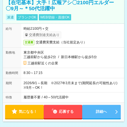
【在宅基本】大手！広報アシ〇2100円エルダー
〇9月～＊50代活躍中
派遣
ブランクOK
WEB登録・面接OK
時給2100円＋交
給与
交通費別途支給あり
交通費実費支給（当社規定あり）
交通費
東京都中央区
勤務地
三越前駅から徒歩2分
/
新日本橋駅から徒歩5分
三越前駅近くの企業
8:30～17:15
勤務時間
2026/9/1～長期 ※2027年3月末まで(期間延長の可能性あり)
期間
※9月～OK！
履歴書不要
/
40～50代活躍中
特徴
気になる！
応募する
詳細へ