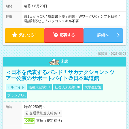
なる可能性があります
急募！8月20日
期間
週1日からOK
/
履歴書不要
/
副業・WワークOK
/
シフト勤務
/
特徴
電話対応なし
/
パソコンスキル不要
気になる！
応募する
詳細へ
掲載日：2026.08.03
未読
＜日本を代表するバンド＊サカナクション＞ツ
アー公演のサポートバイト＠日本武道館
アルバイト
職種未経験OK
社会人未経験OK
大学生歓迎
ブランクOK
時給1250円～
給与
交通費別途支給あり
支給（規定有り）
交通費