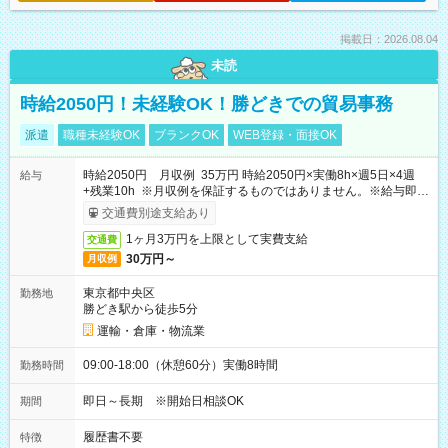
掲載日：2026.08.04
未読
時給2050円！未経験OK！勝どきでの貿易事務
派遣
職種未経験OK
ブランクOK
WEB登録・面接OK
時給2050円 月収例 35万円 時給2050円×実働8h×週5日×4週
給与
+残業10h ※月収例を保証するものではありません。※給与即受
取りサービス利用可（利用条件有）
交通費別途支給あり
1ヶ月3万円を上限として実費支給
交通費
30万円～
月収例
東京都中央区
勤務地
勝どき駅から徒歩5分
運輸・倉庫・物流業
09:00-18:00（休憩60分）実働8時間
勤務時間
即日～長期 ※開始日相談OK
期間
履歴書不要
特徴