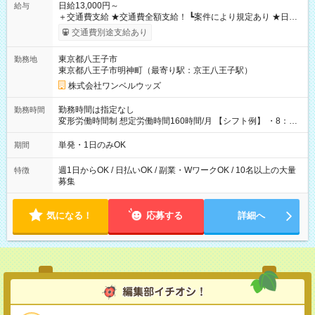
日給13,000円～
給与
＋交通費支給 ★交通費全額支給！ ┗案件により規定あり ★日払
いOK！（規定あり） ┗働いたその日に現金GET♪ お仕事後はコ
交通費別途支給あり
ンビニATMから 日払い分を引き落とせます！ 【試用期間】試
用期間なし
東京都八王子市
勤務地
東京都八王子市明神町（最寄り駅：京王八王子駅）
株式会社ワンベルウッズ
勤務時間は指定なし
勤務時間
変形労働時間制 想定労働時間160時間/月 【シフト例】 ・8：00
～21：00
単発・1日のみOK
期間
週1日からOK / 日払いOK / 副業・WワークOK / 10名以上の大量
特徴
募集
気になる！
応募する
詳細へ