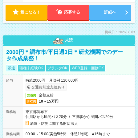
気になる！
応募する
詳細へ
掲載日：2026.08.03
未読
2000円＊調布市/平日週3日＊研究機関でのデー
タ作成業務！
派遣
職種未経験OK
ブランクOK
WEB登録・面接OK
時給2000円 月収例 120,000円
給与
交通費別途支給あり
全額支給
交通費
10～15万円
月収例
東京都調布市
勤務地
仙川駅から民間バス20分
/
三鷹駅から民間バス20分
消防・防災に関する財団法人
09:00～15:00(実働5時間 休憩1時間) #15時まで
勤務時間