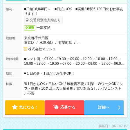
■日給16,840円～ ■日払いOK ■実働3時間5,120円のお仕事あ
給与
ります！
交通費別途支給あり
一部支給
交通費
東京都千代田区
勤務地
東京駅
/
水道橋駅
/
有楽町駅
/
…
株式会社マッシュ
■シフト例 ・07:00～19:30 ・09:00～12:00 ・10:00～17:00 ・
勤務時間
18:00～23:00 ・19:00～07:00 ・20:00～09:00 ・22:00～06:00
etc ★最短で3時間で5,120円のお仕事から 15時間で2万円近く稼
げるお仕事も！ ご希望のお時間に合わせてご紹介！ ※シフトは
■１日のみ・1回だけお仕事OK！
期間
現場によって異なります。 ※勿論、休憩時間はあるのでご安心
ください！
週1日からOK
/
日払いOK
/
履歴書不要
/
副業・WワークOK
/
シ
特徴
フト勤務
/
10名以上の大量募集
/
電話対応なし
/
パソコンスキ
ル不要
気になる！
応募する
詳細へ
掲載日：2026.07.15