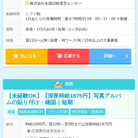
円の場合あり ・国家試験 7:00～13:30（休憩なし） 時給1,300
株式会社全国試験運営センター
円（役割手当＋100円）×6時間＝日収8,400円＋交通費 【試用期
間】試用期間なし
シフト制
勤務時間
1日あたりの実働時間：最大7時間/日 09：00～17：00 ※勤務時
間は 試験により異なります。
単発・1日のみOK / 短期（1ヶ月以内）
期間
週1日からOK / 副業・WワークOK / 10名以上の大量募集
特徴
気になる！
応募する
詳細へ
未読
【未経験OK】【深夜時給1875円】写真アルバ
ムの貼り付け・確認｜短期
派遣
職種未経験OK
ブランクOK
WEB登録・面接OK
時給1500円／夜22時～翌5時までは深夜時給1875円
給与
交通費別途支給あり