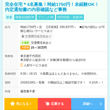
完全在宅＊4名募集！時給1750円！未経験OK！
内定通知書の内容確認など事務
派遣
職種未経験OK
ブランクOK
WEB登録・面接OK
時給1750円＋交 【月収例】290,937円～ ■給与の前払いが可
給与
能な速払いサービスあり
交通費別途支給あり
交通費支給あり
交通費
25～30万円
月収例
東京都千代田区
勤務地
東京駅から徒歩1分
/
京橋(東京都)駅から徒歩5分
人材サービス会社
9:30～18:15 ※残業はほとんどありません。※休憩60分。
勤務時間
2026/10/01～長期 ※開始日はご相談可能です！ ※10月～！
期間
履歴書不要
特徴
気になる！
応募する
詳細へ