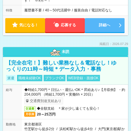
す！ ※9月～！
履歴書不要
/
40～50代活躍中
/
服装自由
/
電話対応なし
特徴
気になる！
応募する
詳細へ
掲載日：2026.07.29
未読
【完全在宅！】難しい業務なし＆電話なし！ゆ
っくりの11時～時短＊データ入力・事務
派遣
職種未経験OK
ブランクOK
WEB登録・面接OK
◆時給1,700円＊日払い・週払いOK＊昇給あり♪【月収例】 ・約
給与
204,000円 （時給1,700円 × 実働6h × 20日）
交通費別途支給あり
◆全額支給 ＊家が少し遠くても安心！
交通費
20～25万円
月収例
東京都港区
勤務地
竹芝駅から徒歩2分
/
浜松町駅から徒歩4分
/
大門(東京都)駅か