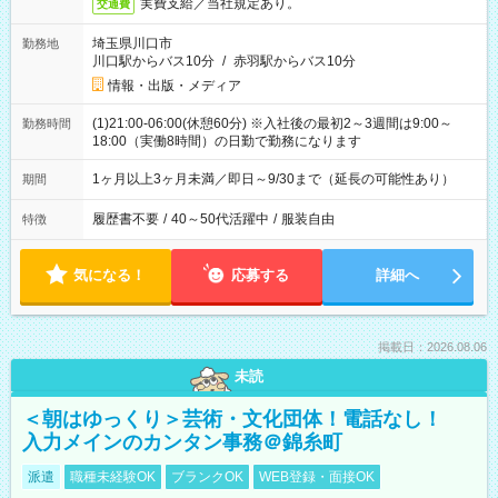
実費支給／当社規定あり。
交通費
埼玉県川口市
勤務地
川口駅からバス10分
/
赤羽駅からバス10分
情報・出版・メディア
(1)21:00-06:00(休憩60分) ※入社後の最初2～3週間は9:00～
勤務時間
18:00（実働8時間）の日勤で勤務になります
1ヶ月以上3ヶ月未満／即日～9/30まで（延長の可能性あり）
期間
履歴書不要
/
40～50代活躍中
/
服装自由
特徴
気になる！
応募する
詳細へ
掲載日：2026.08.06
未読
＜朝はゆっくり＞芸術・文化団体！電話なし！
入力メインのカンタン事務＠錦糸町
派遣
職種未経験OK
ブランクOK
WEB登録・面接OK