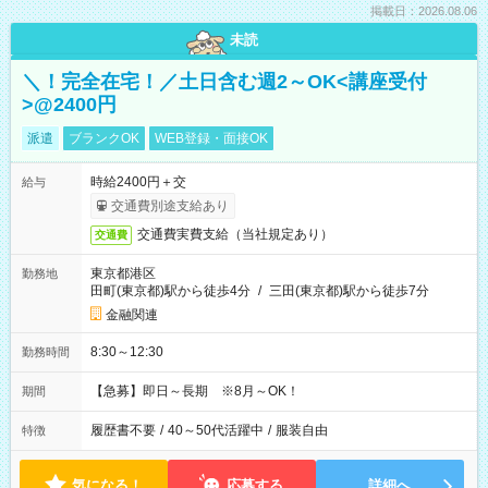
掲載日：2026.08.06
未読
＼！完全在宅！／土日含む週2～OK<講座受付
>@2400円
派遣
ブランクOK
WEB登録・面接OK
時給2400円＋交
給与
交通費別途支給あり
交通費実費支給（当社規定あり）
交通費
東京都港区
勤務地
田町(東京都)駅から徒歩4分
/
三田(東京都)駅から徒歩7分
金融関連
8:30～12:30
勤務時間
【急募】即日～長期 ※8月～OK！
期間
履歴書不要
/
40～50代活躍中
/
服装自由
特徴
気になる！
応募する
詳細へ