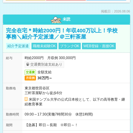
掲載日：2026.08.06
未読
完全在宅＊時給2000円！年収400万以上！学校
事務＼紹介予定派遣／＠三軒茶屋
紹介予定派遣
職種未経験OK
ブランクOK
WEB登録・面接OK
時給2000円 月収例 300,000円
給与
交通費別途支給あり
全額支給
交通費
30万円～
月収例
東京都世田谷区
勤務地
三軒茶屋駅から徒歩6分
米国テンプル大学の公式日本校として、以下の高等教育・継
続教育事業
09:00～17:30(実働7時間30分 休憩1時間)
勤務時間
【急募】即日～長期 ※即日～！
期間