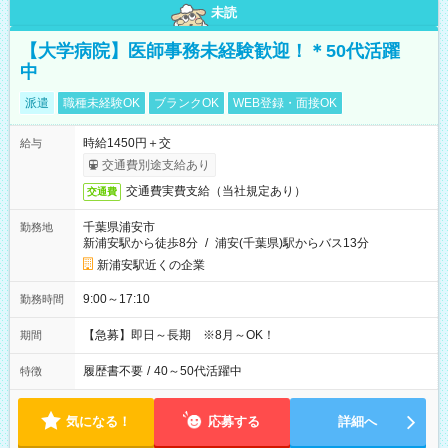
未読
【大学病院】医師事務未経験歓迎！＊50代活躍
中
派遣
職種未経験OK
ブランクOK
WEB登録・面接OK
時給1450円＋交
給与
交通費別途支給あり
交通費実費支給（当社規定あり）
交通費
千葉県浦安市
勤務地
新浦安駅から徒歩8分
/
浦安(千葉県)駅からバス13分
新浦安駅近くの企業
9:00～17:10
勤務時間
【急募】即日～長期 ※8月～OK！
期間
履歴書不要
/
40～50代活躍中
特徴
気になる！
応募する
詳細へ