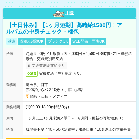
未読
【土日休み】【1ヶ月短期】高時給1500円！ア
ルバムの中身チェック・梱包
派遣
職種未経験OK
ブランクOK
WEB登録・面接OK
時給1500円／月収例：252,000円＝1,500円×8時間×21日勤務の
給与
場合＋交通費別途支給
交通費別途支給あり
実費支給／当社規定あり。
交通費
埼玉県川口市
勤務地
赤羽駅からバス10分
/
川口元郷駅
情報・出版・メディア
(1)09:00-18:00(休憩60分)
勤務時間
1ヶ月以上3ヶ月未満／即日～1ヵ月間（更新の可能性あり）
期間
履歴書不要
/
40～50代活躍中
/
服装自由
/
10名以上の大量募集
特徴