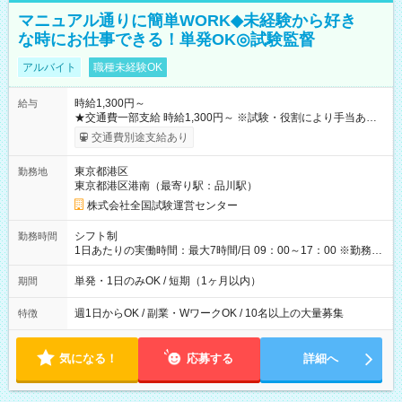
マニュアル通りに簡単WORK◆未経験から好き
な時にお仕事できる！単発OK◎試験監督
アルバイト
職種未経験OK
時給1,300円～
給与
★交通費一部支給 時給1,300円～ ※試験・役割により手当あり
※勤務回数により昇給あり 【即給（前払い）オプションあ
交通費別途支給あり
り！】 希望される場合、勤務から1週間ほどで給与の一部を受け
取れます。 ※手数料418円がかかります。 【過去試験日の収入
東京都港区
勤務地
例】 ・河合塾模擬試験 8:30～17:30（休憩1時間） 時給1,300円
東京都港区港南（最寄り駅：品川駅）
×8時間＝日収10,400円＋交通費 ※当日の役割により時給＋100
円の場合あり ・国家試験 7:00～13:30（休憩なし） 時給1,300
株式会社全国試験運営センター
円（役割手当＋100円）×6時間＝日収8,400円＋交通費 【試用期
間】試用期間なし
シフト制
勤務時間
1日あたりの実働時間：最大7時間/日 09：00～17：00 ※勤務時
間は 試験により異なります。
単発・1日のみOK / 短期（1ヶ月以内）
期間
週1日からOK / 副業・WワークOK / 10名以上の大量募集
特徴
気になる！
応募する
詳細へ