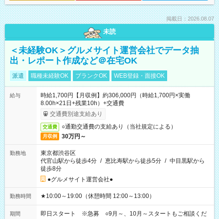
掲載日：2026.08.07
未読
＜未経験OK＞グルメサイト運営会社でデータ抽
出・レポート作成など＠在宅OK
派遣
職種未経験OK
ブランクOK
WEB登録・面接OK
時給1,700円【月収例】約306,000円（時給1,700円×実働
給与
8.00h×21日+残業10h）+交通費
交通費別途支給あり
○通勤交通費の支給あり（当社規定による）
交通費
30万円～
月収例
東京都渋谷区
勤務地
代官山駅から徒歩4分
/
恵比寿駅から徒歩5分
/
中目黒駅から
徒歩8分
●グルメサイト運営会社●
★10:00～19:00（休憩時間 12:00～13:00）
勤務時間
即日スタート ※急募 ○9月～、10月～スタートもご相談くだ
期間