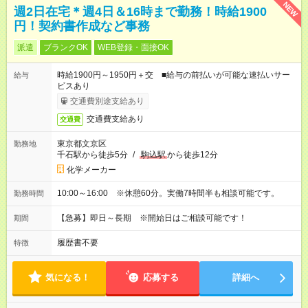
NEW
週2日在宅＊週4日＆16時まで勤務！時給1900
円！契約書作成など事務
派遣
ブランクOK
WEB登録・面接OK
時給1900円～1950円＋交 ■給与の前払いが可能な速払いサー
給与
ビスあり
交通費別途支給あり
交通費支給あり
交通費
東京都文京区
勤務地
千石駅から徒歩5分
/
駒込駅
から徒歩12分
化学メーカー
10:00～16:00 ※休憩60分。実働7時間半も相談可能です。
勤務時間
【急募】即日～長期 ※開始日はご相談可能です！
期間
履歴書不要
特徴
気になる！
応募する
詳細へ