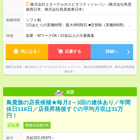
◎女性活躍中！女性管理職登用実績あり！ ◎月1回エリア会議あ
株式会社エターナルホスピタリティジャパン（株式会社鳥貴
り。社長が直接、目標や方針を発表します。 ⇒各店舗の好事例
族西日本、株式会社鳥貴族東日本）
を知れるなど、刺激がたくさん 【試用期間】試用期間なし
シフト制
勤務時間
1日あたりの実働時間：最大8時間/日 ■交替制（実働8時間） ▼
シフト例 ○16：00～翌2：00 ○20：00～翌6：00 ※営業時間は店
舗による。 ＜無断残業は絶対禁止！＞ どうしても必要な時は、
副業・WワークOK / 10名以上の大量募集
特徴
報告をしてもらっています。現状は1日1時間程の残業がありま
すが、これをゼロにするのが目標の一つです。
気になる！
応募する
詳細へ
掲載元企業名
株式会社エターナルホスピタリティジャパン（株式会社鳥貴族西日本、株式会社鳥貴族
東日本）
未読
鳥貴族の店長候補★毎月2～3回の連休あり／年間
休日116日／店長昇格後すぐの平均月収は31万
円！
正社員
職種未経験OK
月給302,083円～
給与