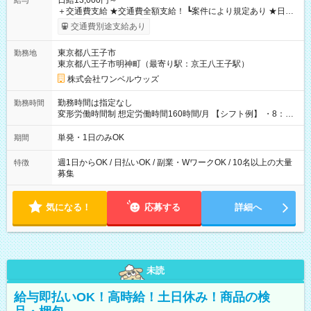
日給13,000円～
給与
＋交通費支給 ★交通費全額支給！ ┗案件により規定あり ★日払
いOK！（規定あり） ┗働いたその日に現金GET♪ お仕事後はコ
交通費別途支給あり
ンビニATMから 日払い分を引き落とせます！ 【試用期間】試
用期間なし
東京都八王子市
勤務地
東京都八王子市明神町（最寄り駅：京王八王子駅）
株式会社ワンベルウッズ
勤務時間は指定なし
勤務時間
変形労働時間制 想定労働時間160時間/月 【シフト例】 ・8：00
～21：00
単発・1日のみOK
期間
週1日からOK / 日払いOK / 副業・WワークOK / 10名以上の大量
特徴
募集
気になる！
応募する
詳細へ
未読
給与即払いOK！高時給！土日休み！商品の検