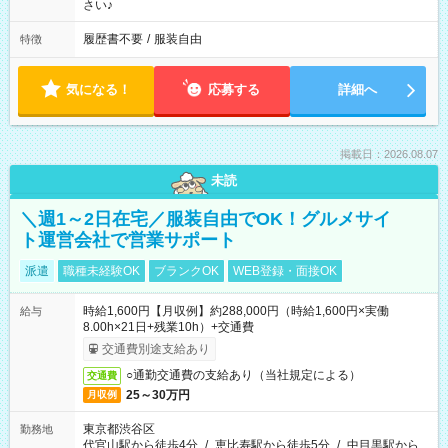
さい♪
履歴書不要
/
服装自由
特徴
気になる！
応募する
詳細へ
掲載日：2026.08.07
未読
＼週1～2日在宅／服装自由でOK！グルメサイ
ト運営会社で営業サポート
派遣
職種未経験OK
ブランクOK
WEB登録・面接OK
時給1,600円【月収例】約288,000円（時給1,600円×実働
給与
8.00h×21日+残業10h）+交通費
交通費別途支給あり
○通勤交通費の支給あり（当社規定による）
交通費
25～30万円
月収例
東京都渋谷区
勤務地
代官山駅から徒歩4分
/
恵比寿駅から徒歩5分
/
中目黒駅から