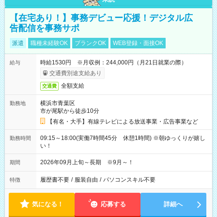
【在宅あり！】事務デビュー応援！デジタル広
告配信を事務サポ
派遣
職種未経験OK
ブランクOK
WEB登録・面接OK
時給1530円 ※月収例：244,000円（月21日就業の際）
給与
交通費別途支給あり
全額支給
交通費
横浜市青葉区
勤務地
市が尾駅から徒歩10分
【有名・大手】有線テレビによる放送事業・広告事業など
09:15～18:00(実働7時間45分 休憩1時間) ※朝ゆっくりが嬉し
勤務時間
い！
2026年09月上旬～長期 ※9月～！
期間
履歴書不要
/
服装自由
/
パソコンスキル不要
特徴
気になる！
応募する
詳細へ