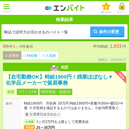
0
メニュー
気になる！
ログイン
検索結果
条件の変更
駒込で語学力が活かせるのバイト一覧
6
1,933
件中
1
～
6
件表示
平均時給:
円
新着順
時給順
人気順
掲載日：2026.08.07
未読
NEW
【在宅勤務OK】時給1900円！残業ほぼなし▼
化学品メーカーで貿易事務
派遣
ブランクOK
WEB登録・面接OK
時給1900円 月収例 28万円 時給1900円×実働7h30m×週5日×4
給与
週 ※月収例を保証するものではありません。※給与即受取りサ
ービス利用可（利用条件有）
交通費別途支給あり
1ヶ月3万円を上限として実費支給
交通費
25～30万円
月収例