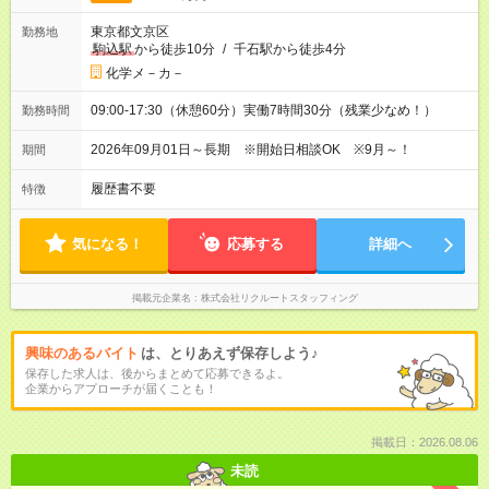
東京都文京区
勤務地
駒込駅
から徒歩10分
/
千石駅から徒歩4分
化学メ－カ－
09:00-17:30（休憩60分）実働7時間30分（残業少なめ！）
勤務時間
2026年09月01日～長期 ※開始日相談OK ※9月～！
期間
履歴書不要
特徴
気になる！
応募する
詳細へ
掲載元企業名
株式会社リクルートスタッフィング
興味のあるバイト
は、とりあえず保存しよう♪
保存した求人は、後からまとめて応募できるよ。
企業からアプローチが届くことも！
掲載日：2026.08.06
未読