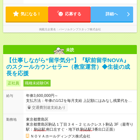
気になる！
応募する
詳細へ
掲載元企業名
パーソルテンプスタッフ株式会社
未読
【仕事しながら“留学気分”】『駅前留学NOVA』
のスクールカウンセラー（教室運営）◆生徒の成
長を応援
正社員
職種未経験OK
年俸3,600,000円～
給与
支払方法：年俸の1/12を毎月支給 上記額にはみなし残業代を含
みます。※超過分は全額支給いたします。 みなし残業代 30,000
交通費別途支給あり
円／月 みなし残業時間 15時間／月 ★頑張りが収入に直結！イン
センティブ。 ―――――――――――― 校舎の目標達成度な
東京都豊島区
勤務地
ど、成果に応じて年2回インセンティブを支給します。一般職の
東京都豊島区駒込１丁目３４－２ ヒルクレスト駒込 3F（最寄り
社員が、半期で20～30万円のインセンティブを手にした実績
駅：
駒込駅
南口左すぐ・地下鉄
駒込駅
3番出口正面）
も。頑張りが目に見える形で収入に還元されるため、高いモチ
ベーションで仕事に取り組めます。 ★毎月チャンスあり！スピ
ＮＯＶＡホールディングス株式会社