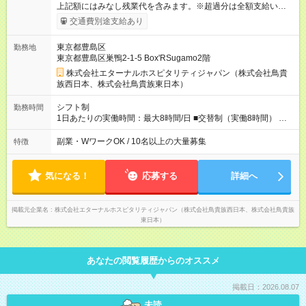
上記額にはみなし残業代を含みます。※超過分は全額支給いたし
ます。 みなし残業代 51,845円 以上／月 みなし残業時間 30時間
交通費別途支給あり
／月 定額深夜手当（60時間、2万738円～）含む。 それぞれ
超過した場合は追加支給。 ＜トリキの風土＞ ◎平均年齢29歳。
東京都豊島区
勤務地
未経験スタートのメンバーも多いです。 ◎上司との距離が近
東京都豊島区巣鴨2-1-5 Box'RSugamo2階
く、困ったことがあってもマネージャーにすぐ相談できます。
◎女性活躍中！女性管理職登用実績あり！ ◎月1回エリア会議あ
株式会社エターナルホスピタリティジャパン（株式会社鳥貴
り。社長が直接、目標や方針を発表します。 ⇒各店舗の好事例
族西日本、株式会社鳥貴族東日本）
を知れるなど、刺激がたくさん 【試用期間】試用期間なし
シフト制
勤務時間
1日あたりの実働時間：最大8時間/日 ■交替制（実働8時間） ▼
シフト例 ○16：00～翌2：00 ○20：00～翌6：00 ※営業時間は店
舗による。 ＜無断残業は絶対禁止！＞ どうしても必要な時は、
副業・WワークOK / 10名以上の大量募集
特徴
報告をしてもらっています。現状は1日1時間程の残業がありま
すが、これをゼロにするのが目標の一つです。
気になる！
応募する
詳細へ
掲載元企業名
株式会社エターナルホスピタリティジャパン（株式会社鳥貴族西日本、株式会社鳥貴族
東日本）
あなたの閲覧履歴からのオススメ
掲載日：2026.08.07
未読