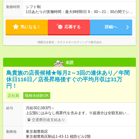
ーディな昇格。 ―――――――――――― 年1回の査定に加
え、毎月、現場の管理職が優秀な人材を役員に推薦する制度が
シフト制
勤務時間
あります。実力が認められれば、年度の途中でも昇格。実際、
1日あたりの実働時間：最大8時間/日 9：30～21：30の間でシフ
入社2～3年目でサブマネージャーへ、20代で管理職へとキャリ
ト制 ［ シフト例 ］ ・平日⇒12：30-21：30 ・土日祝⇒10：00-
アアップするケースも珍しくありません。 【試用期間】試用期
19：00 ★自分のペースで進めやすい！
間あり 試用期間の長さ：1ヶ月 ※ 雇用形態と給与に、本採用時
気になる！
―――――――――――― 一校舎を一人で担当する場合も多い
応募する
詳細へ
と異なる部分があります。 雇用形態：インターンシップ 給与：
ので、スケジュール管理はあなた次第。「今日は定時で帰っ
時給 1,400円以上 ※月途中での入社の場合、その月の月末までは
て、明日に備えよう」など、調整しやすい環境です。
インターンとして勤務になります。
掲載元企業名
ＮＯＶＡホールディングス株式会社
未読
鳥貴族の店長候補★毎月2～3回の連休あり／年間
休日116日／店長昇格後すぐの平均月収は31万
円！
正社員
職種未経験OK
月給302,083円～
給与
上記額にはみなし残業代を含みます。※超過分は全額支給いたし
ます。 みなし残業代 51,845円 以上／月 みなし残業時間 30時間
交通費別途支給あり
／月 定額深夜手当（60時間、2万738円～）含む。 それぞれ
超過した場合は追加支給。 ＜トリキの風土＞ ◎平均年齢29歳。
東京都豊島区
勤務地
未経験スタートのメンバーも多いです。 ◎上司との距離が近
東京都豊島区駒込1-43-11 植防ビル2階
く、困ったことがあってもマネージャーにすぐ相談できます。