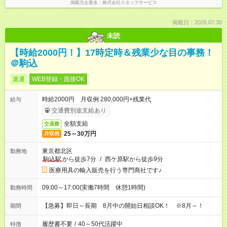
掲載元企業名
株式会社スタッフサービス
掲載日：2026.07.30
未読
【時給2000円！】17時定時＆残業少な目の事務！
＠駒込
派遣
WEB登録・面接OK
時給2000円 月収例 280,000円+残業代
給与
交通費別途支給あり
全額支給
交通費
25～30万円
月収例
東京都北区
勤務地
駒込駅
から徒歩7分
/
西ケ原駅から徒歩9分
医療用具の輸入販売を行う専門商社です♪
09:00～17:00(実働7時間 休憩1時間)
勤務時間
【急募】即日～長期 8月中の開始日相談OK！ ※8月～！
期間
履歴書不要
/
40～50代活躍中
特徴