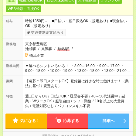
派遣
職種未経験OK
社会人未経験OK
大学生歓迎
ブランクOK
WEB登録・面接OK
時給1350円～ ■日払い・翌日振込OK（規定あり）■現金払い
給与
OK（規定あり）
交通費別途支給あり
東京都豊島区
勤務地
池袋駅
/
巣鴨駅
/
駒込駅
/
…
物流企業
▼選べるシフトいろいろ！ ・8:00～16:00 ・9:00～17:00 ・
勤務時間
9:00～18:00 ・10:00～19:00 ・13:00～18:00 ・13:00～21:00
・22:00～翌6:00 など 上記以外の時間で相談可能なお仕事も！
あなたの希望を教えてください！
【急募＊即日スタートOK】登録後は好きな時に働けます！（業
期間
法に基づく規定あり）
週1日からOK
/
日払いOK
/
履歴書不要
/
40～50代活躍中
/
副
特徴
業・WワークOK
/
服装自由
/
シフト勤務
/
10名以上の大量募
集
/
電話対応なし
/
パソコンスキル不要
気になる！
応募する
詳細へ
掲載元企業名
テイケイトレード株式会社