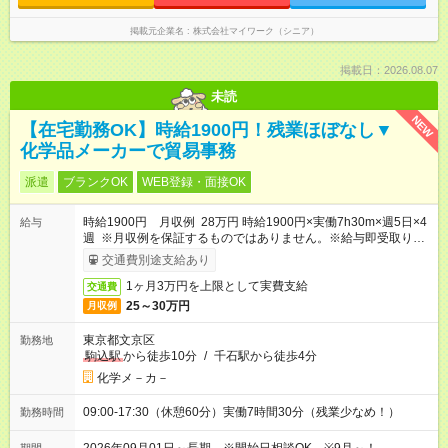
掲載元企業名
株式会社マイワーク（シニア）
掲載日：2026.08.07
未読
NEW
【在宅勤務OK】時給1900円！残業ほぼなし▼
化学品メーカーで貿易事務
派遣
ブランクOK
WEB登録・面接OK
時給1900円 月収例 28万円 時給1900円×実働7h30m×週5日×4
給与
週 ※月収例を保証するものではありません。※給与即受取りサ
ービス利用可（利用条件有）
交通費別途支給あり
1ヶ月3万円を上限として実費支給
交通費
25～30万円
月収例
東京都文京区
勤務地
駒込駅
から徒歩10分
/
千石駅から徒歩4分
化学メ－カ－
09:00-17:30（休憩60分）実働7時間30分（残業少なめ！）
勤務時間