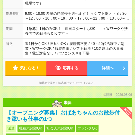
職場です）
9:00～18:00 希望の時間帯を選べます！ ＜シフト例＞ ・8：30
勤務時間
～12：00 ・10：00～19：00 ・17：00～22：00 ・13：00～
22：00 ・22：00～翌6：00 など
【急募】1日のみOK！ 即日スタートもOK！ ＜Ｗワークや扶
期間
養内での勤務もＯＫです＞
週1日からOK
/
日払いOK
/
履歴書不要
/
40～50代活躍中
/
副
特徴
業・WワークOK
/
服装自由
/
シフト勤務
/
10名以上の大量募
集
/
電話対応なし
/
パソコンスキル不要
気になる！
応募する
詳細へ
掲載元企業名
株式会社マイワーク（シニア）
掲載日：2026.08.06
未読
NEW
【オープニング募集】おばあちゃんのお散歩付
き添いも仕事の1つ
派遣
職種未経験OK
社会人未経験OK
ブランクOK