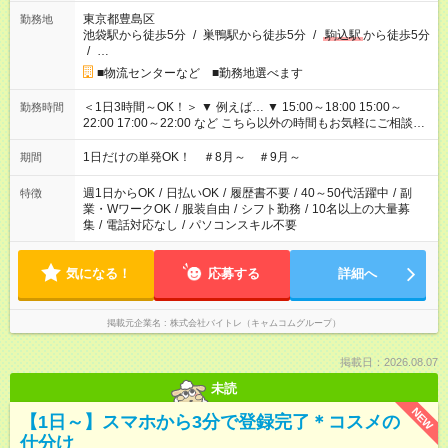
東京都豊島区
勤務地
池袋駅から徒歩5分
/
巣鴨駅から徒歩5分
/
駒込駅
から徒歩5分
/
…
■物流センターなど ■勤務地選べます
＜1日3時間～OK！＞ ▼ 例えば… ▼ 15:00～18:00 15:00～
勤務時間
22:00 17:00～22:00 など こちら以外の時間もお気軽にご相談く
ださい！
1日だけの単発OK！ ＃8月～ ＃9月～
期間
週1日からOK
/
日払いOK
/
履歴書不要
/
40～50代活躍中
/
副
特徴
業・WワークOK
/
服装自由
/
シフト勤務
/
10名以上の大量募
集
/
電話対応なし
/
パソコンスキル不要
気になる！
応募する
詳細へ
掲載元企業名
株式会社バイトレ（キャムコムグループ）
掲載日：2026.08.07
未読
NEW
【1日～】スマホから3分で登録完了＊コスメの
仕分け