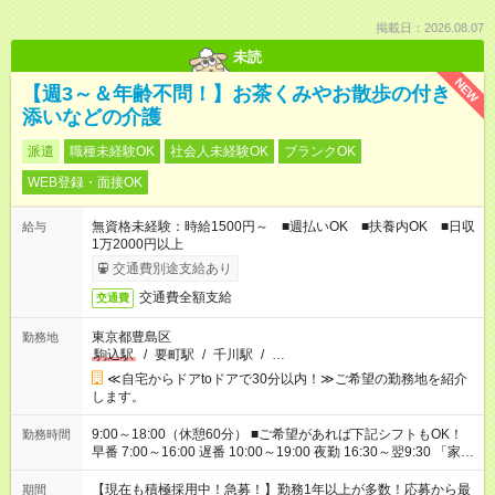
掲載日：2026.08.07
未読
NEW
【週3～＆年齢不問！】お茶くみやお散歩の付き
添いなどの介護
派遣
職種未経験OK
社会人未経験OK
ブランクOK
WEB登録・面接OK
無資格未経験：時給1500円～ ■週払いOK ■扶養内OK ■日収
給与
1万2000円以上
交通費別途支給あり
交通費全額支給
交通費
東京都豊島区
勤務地
駒込駅
/
要町駅
/
千川駅
/
…
≪自宅からドアtoドアで30分以内！≫ご希望の勤務地を紹介
します。
9:00～18:00（休憩60分） ■ご希望があれば下記シフトもOK！
勤務時間
早番 7:00～16:00 遅番 10:00～19:00 夜勤 16:30～翌9:30 「家族
と休みを合わせたい」 「余裕を持って夕飯の準備がしたい」
「できれば残業はしたくない」 など、ご希望を教えてください
【現在も積極採用中！急募！】勤務1年以上が多数！応募から最
期間