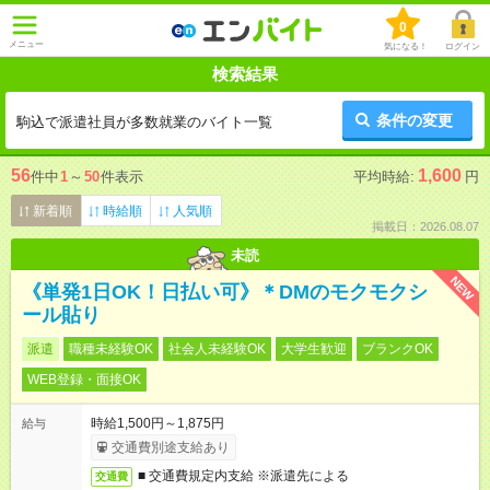
0
メニュー
気になる！
ログイン
検索結果
条件の変更
駒込で派遣社員が多数就業のバイト一覧
56
1,600
件中
1
～
50
件表示
平均時給:
円
新着順
時給順
人気順
掲載日：2026.08.07
未読
NEW
《単発1日OK！日払い可》＊DMのモクモクシ
ール貼り
派遣
職種未経験OK
社会人未経験OK
大学生歓迎
ブランクOK
WEB登録・面接OK
時給1,500円～1,875円
給与
交通費別途支給あり
■ 交通費規定内支給 ※派遣先による
交通費