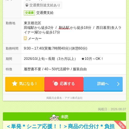
交通費別途支給あり
交通費支給
交通費
東京都北区
勤務地
田端駅から徒歩2分
/
駒込駅
から徒歩18分
/
西日暮里(舎人ラ
イナー)駅から徒歩17分
メーカー
9:00～17:40(実働:7時間40分) (休憩60分)
勤務時間
2026/10/上旬～長期（3カ月以上） ★10月～OK！
期間
履歴書不要
/
40～50代活躍中
/
服装自由
特徴
気になる！
応募する
詳細へ
掲載元企業名
アデコ株式会社
掲載日：2026.08.07
未読
NEW
＜単発＊シニア応援！！＞商品の仕分け＊負担