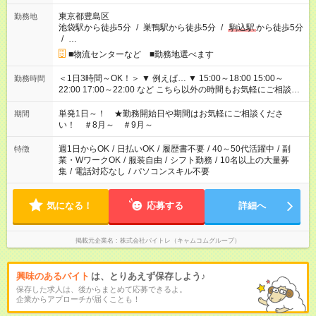
東京都豊島区
勤務地
池袋駅から徒歩5分
/
巣鴨駅から徒歩5分
/
駒込駅
から徒歩5分
/
…
■物流センターなど ■勤務地選べます
＜1日3時間～OK！＞ ▼ 例えば… ▼ 15:00～18:00 15:00～
勤務時間
22:00 17:00～22:00 など こちら以外の時間もお気軽にご相談く
ださい！
単発1日～！ ★勤務開始日や期間はお気軽にご相談くださ
期間
い！ ＃8月～ ＃9月～
週1日からOK
/
日払いOK
/
履歴書不要
/
40～50代活躍中
/
副
特徴
業・WワークOK
/
服装自由
/
シフト勤務
/
10名以上の大量募
集
/
電話対応なし
/
パソコンスキル不要
気になる！
応募する
詳細へ
掲載元企業名
株式会社バイトレ（キャムコムグループ）
興味のあるバイト
は、とりあえず保存しよう♪
保存した求人は、後からまとめて応募できるよ。
企業からアプローチが届くことも！