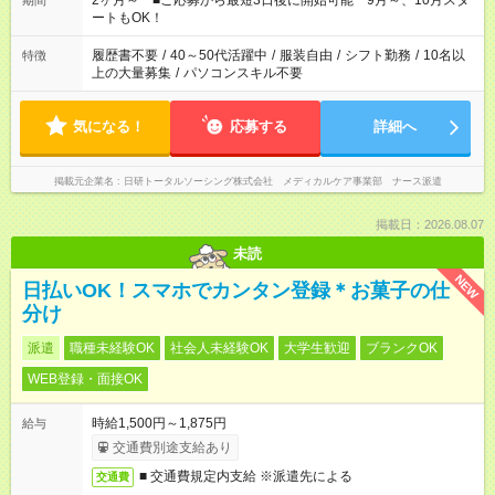
2ヶ月～ ■ご応募から最短3日後に開始可能 9月～、10月スタ
期間
ーク希望の方へ 今ご覧のお仕事で希望する勤務時間と、もう1つ
ートもOK！
のお仕事の勤務時間。 合計で週40時間を超える場合は応募でき
ません
履歴書不要
/
40～50代活躍中
/
服装自由
/
シフト勤務
/
10名以
特徴
上の大量募集
/
パソコンスキル不要
気になる！
応募する
詳細へ
掲載元企業名
日研トータルソーシング株式会社 メディカルケア事業部 ナース派遣
掲載日：2026.08.07
未読
NEW
日払いOK！スマホでカンタン登録＊お菓子の仕
分け
派遣
職種未経験OK
社会人未経験OK
大学生歓迎
ブランクOK
WEB登録・面接OK
時給1,500円～1,875円
給与
交通費別途支給あり
■ 交通費規定内支給 ※派遣先による
交通費