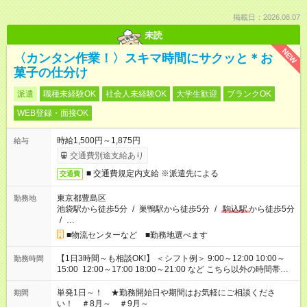
掲載日：2026.08.07
未読
NEW
〈カンタン作業！〉スキマ時間にサクッと＊お
菓子の仕分け
派遣
職種未経験OK
社会人未経験OK
大学生歓迎
ブランクOK
WEB登録・面接OK
時給1,500円～1,875円
給与
交通費別途支給あり
■ 交通費規定内支給 ※派遣先による
交通費
東京都豊島区
勤務地
池袋駅から徒歩5分
/
巣鴨駅から徒歩5分
/
駒込駅
から徒歩5分
/
…
■物流センターなど ■勤務地選べます
【1日3時間～も相談OK!】 ＜シフト例＞ 9:00～12:00 10:00～
勤務時間
15:00 12:00～17:00 18:00～21:00 など こちら以外の時間帯も
お気軽にご相談ください！
単発1日～！ ★勤務開始日や期間はお気軽にご相談くださ
期間
い！ ＃8月～ ＃9月～