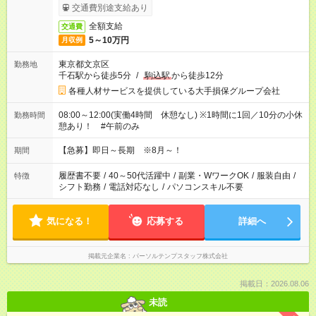
交通費別途支給あり
全額支給
交通費
5～10万円
月収例
東京都文京区
勤務地
千石駅から徒歩5分
/
駒込駅
から徒歩12分
各種人材サービスを提供している大手損保グループ会社
08:00～12:00(実働4時間 休憩なし) ※1時間に1回／10分の小休
勤務時間
憩あり！ #午前のみ
【急募】即日～長期 ※8月～！
期間
履歴書不要
/
40～50代活躍中
/
副業・WワークOK
/
服装自由
/
特徴
シフト勤務
/
電話対応なし
/
パソコンスキル不要
気になる！
応募する
詳細へ
掲載元企業名
パーソルテンプスタッフ株式会社
掲載日：2026.08.06
未読