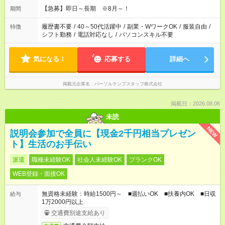
【急募】即日～長期 ※8月～！
期間
履歴書不要
/
40～50代活躍中
/
副業・WワークOK
/
服装自由
/
特徴
シフト勤務
/
電話対応なし
/
パソコンスキル不要
気になる！
応募する
詳細へ
掲載元企業名
パーソルテンプスタッフ株式会社
掲載日：2026.08.06
未読
NEW
説明会参加で全員に【現金2千円相当プレゼン
ト】生活のお手伝い
派遣
職種未経験OK
社会人未経験OK
ブランクOK
WEB登録・面接OK
無資格未経験：時給1500円～ ■週払いOK ■扶養内OK ■日収
給与
1万2000円以上
交通費別途支給あり