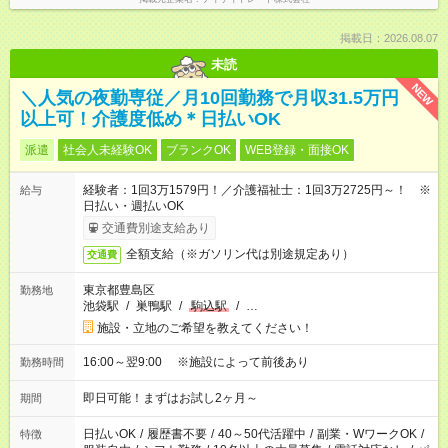
掲載日：2026.08.07
未読
NEW
＼人気の夜勤専従／月10回勤務で月収31.5万円
以上可！介護度低め＊日払いOK
派遣
社会人未経験OK
ブランクOK
WEB登録・面接OK
経験者：1回3万1579円！／介護福祉士：1回3万2725円～！ ※
給与
日払い・週払いOK
交通費別途支給あり
全額支給（※ガソリン代は別途規定あり）
交通費
東京都豊島区
勤務地
池袋駅
/
巣鴨駅
/
駒込駅
/
…
施設・立地のご希望を教えてください！
16:00～翌9:00 ※施設によって前後あり
勤務時間
即日可能！まずはお試し2ヶ月～
期間
日払いOK
/
履歴書不要
/
40～50代活躍中
/
副業・WワークOK
/
特徴