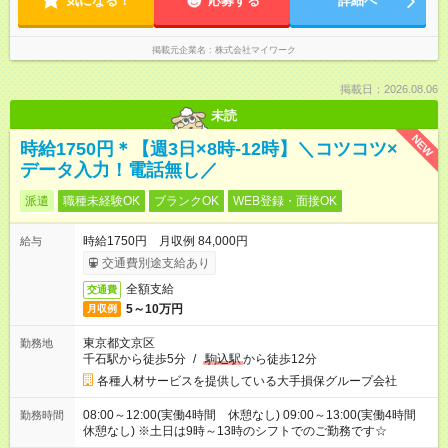
気になる！
応募する
詳細へ
掲載元企業名
株式会社マイワーク
掲載日：2026.08.06
未読
NEW
時給1750円＊【週3日×8時-12時】＼コツコツ×
データ入力！電話無し／
派遣
職種未経験OK
ブランクOK
WEB登録・面接OK
時給1750円 月収例 84,000円
給与
交通費別途支給あり
全額支給
交通費
5～10万円
月収例
東京都文京区
勤務地
千石駅から徒歩5分
/
駒込駅
から徒歩12分
各種人材サービスを提供している大手損保グループ会社
08:00～12:00(実働4時間 休憩なし) 09:00～13:00(実働4時間
勤務時間
休憩なし) ※土日は9時～13時のシフトでのご勤務です☆