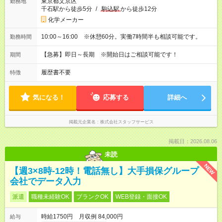
東京都文京区
勤務地
千石駅から徒歩5分
/
駒込駅
から徒歩12分
化学メーカー
10:00～16:00 ※休憩60分。実働7時間半も相談可能です。
勤務時間
【急募】即日～長期 ※開始日はご相談可能です！
期間
履歴書不要
特徴
気になる！
応募する
詳細へ
掲載元企業名
株式会社スタッフサービス
掲載日：2026.08.06
未読
NEW
【週3×8時-12時！電話無し】大手損保グループ
会社でデータ入力
派遣
職種未経験OK
ブランクOK
WEB登録・面接OK
時給1750円 月収例 84,000円
給与