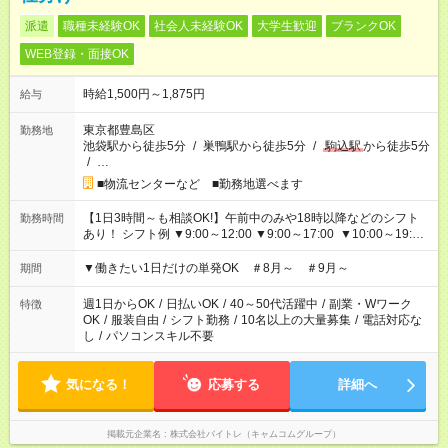
派遣
職種未経験OK
社会人未経験OK
大学生歓迎
ブランクOK
WEB登録・面接OK
時給1,500円～1,875円
給与
東京都豊島区
勤務地
池袋駅から徒歩5分
/
巣鴨駅から徒歩5分
/
駒込駅
から徒歩5分
/
…
■物流センターなど ■勤務地選べます
【1日3時間～も相談OK!】午前中のみや18時以降などのシフト
勤務時間
あり！ シフト例 ▼9:00～12:00 ▼9:00～17:00 ▼10:00～19:00
▼18:00～21:00
▼働きたい1日だけの単発OK ＃8月～ ＃9月～
期間
週1日からOK
/
日払いOK
/
40～50代活躍中
/
副業・Wワーク
特徴
OK
/
服装自由
/
シフト勤務
/
10名以上の大量募集
/
電話対応な
し
/
パソコンスキル不要
気になる！
応募する
詳細へ
掲載元企業名
株式会社バイトレ（キャムコムグループ）