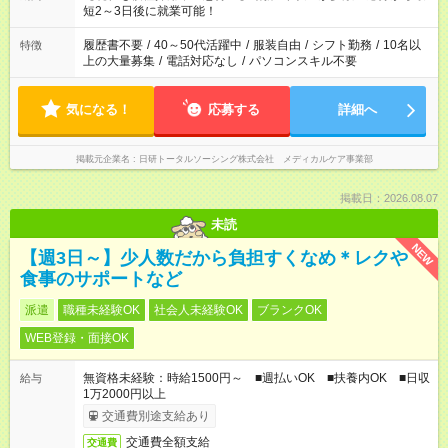
ね。 ※Wワーク希望の方へ 今ご覧のお仕事で希望する勤務時間
短2～3日後に就業可能！
と、もう1つのお仕事の勤務時間。 合計で週40時間を超える場
合は応募できません。
履歴書不要
/
40～50代活躍中
/
服装自由
/
シフト勤務
/
10名以
特徴
上の大量募集
/
電話対応なし
/
パソコンスキル不要
気になる！
応募する
詳細へ
掲載元企業名
日研トータルソーシング株式会社 メディカルケア事業部
掲載日：2026.08.07
未読
NEW
【週3日～】少人数だから負担すくなめ＊レクや
食事のサポートなど
派遣
職種未経験OK
社会人未経験OK
ブランクOK
WEB登録・面接OK
無資格未経験：時給1500円～ ■週払いOK ■扶養内OK ■日収
給与
1万2000円以上
交通費別途支給あり
交通費全額支給
交通費