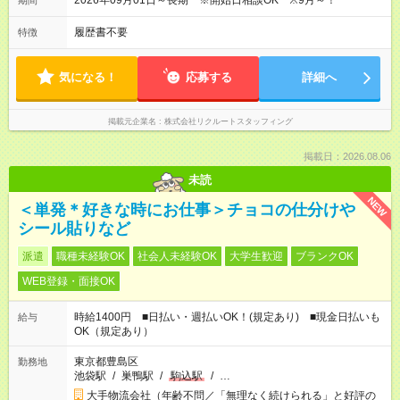
2026年09月01日～長期 ※開始日相談OK ※9月～！
期間
履歴書不要
特徴
気になる！
応募する
詳細へ
掲載元企業名
株式会社リクルートスタッフィング
掲載日：2026.08.06
未読
NEW
＜単発＊好きな時にお仕事＞チョコの仕分けや
シール貼りなど
派遣
職種未経験OK
社会人未経験OK
大学生歓迎
ブランクOK
WEB登録・面接OK
時給1400円 ■日払い・週払いOK！(規定あり) ■現金日払いも
給与
OK（規定あり）
東京都豊島区
勤務地
池袋駅
/
巣鴨駅
/
駒込駅
/
…
大手物流会社（年齢不問／「無理なく続けられる」と好評の