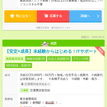
服装自由
/
シフト勤務
/
10名以上の大量募集
/
電話対応なし
/
パ
ソコンスキル不要
気になる！
応募する
詳細へ
掲載元企業名
株式会社ゼフィロス
掲載日：2026.08.07
未読
NEW
【安定×成長】未経験からはじめる！ITサポート
無期雇用派遣
職種未経験OK
社会人未経験OK
ブランクOK
WEB登録・面接OK
月給22万5,000円～50万円＋地域／住宅手当＋残業代 ※残業代
給与
は全額支給します。 ※各種手当あり ※経験・年齢・能力等を
考慮して加給・優遇します。
交通費別途支給あり
交通費全額支給
交通費
東京都豊島区
勤務地
池袋駅
/
巣鴨駅
/
駒込駅
/
…