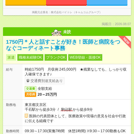
掲載元企業名
株式会社バイトレ（キャムコムグループ）
掲載日：2026.08.07
未読
NEW
1750円＊人と話すことが好き！医師と病院をつ
なぐコーディネート事務
派遣
職種未経験OK
ブランクOK
WEB登録・面接OK
時給1750円 月収例 245,000円 ★残業なしでも、しっかり収
給与
入確保できます♪
交通費別途支給あり
全額支給
交通費
20～25万円
月収例
東京都文京区
勤務地
千石駅から徒歩3分
/
駒込駅
から徒歩9分
医師の代表団体として、医療政策や現場の意見を社会や行政
に伝える組織です
09:30～17:30(実働7時間 休憩1時間) ※9:30～17:00勤務もOK
勤務時間