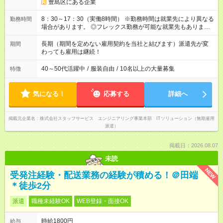
豊島区にある企業
8：30～17：30（実働8時間） ※勤務時間は就業先により異なる
勤務時間
場合があります。 ◎フレックス勤務が可能な就業先もありま
す。 ◎今よりもさらに働きやすい環境をつくるべく、 働き方
改革に全社をあげて取り組んでいます。
長期（期間を定めない雇用契約を当社と結びます）派遣先が変
期間
わっても雇用は継続！
40～50代活躍中
/
服装自由
/
10名以上の大量募集
特徴
気になる！
応募する
詳細へ
掲載元企業名
株式会社スタッフサービス エンジニアリング事業本部 ITソリューション（無期雇用
派遣）
掲載日：2026.08.07
未読
NEW
受発注経験・配送業務の経験が積める！＠田端
＊徒歩2分
派遣
職種未経験OK
WEB登録・面接OK
時給1800円
給与