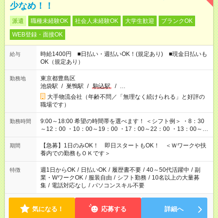
少なめ！！
派遣
職種未経験OK
社会人未経験OK
大学生歓迎
ブランクOK
WEB登録・面接OK
時給1400円 ■日払い・週払いOK！(規定あり) ■現金日払いも
給与
OK（規定あり）
東京都豊島区
勤務地
池袋駅
/
巣鴨駅
/
駒込駅
/
…
大手物流会社（年齢不問／「無理なく続けられる」と好評の
職場です）
9:00～18:00 希望の時間帯を選べます！ ＜シフト例＞ ・8：30
勤務時間
～12：00 ・10：00～19：00 ・17：00～22：00 ・13：00～
22：00 ・22：00～翌6：00 など
【急募】1日のみOK！ 即日スタートもOK！ ＜Ｗワークや扶
期間
養内での勤務もＯＫです＞
週1日からOK
/
日払いOK
/
履歴書不要
/
40～50代活躍中
/
副
特徴
業・WワークOK
/
服装自由
/
シフト勤務
/
10名以上の大量募
集
/
電話対応なし
/
パソコンスキル不要
気になる！
応募する
詳細へ