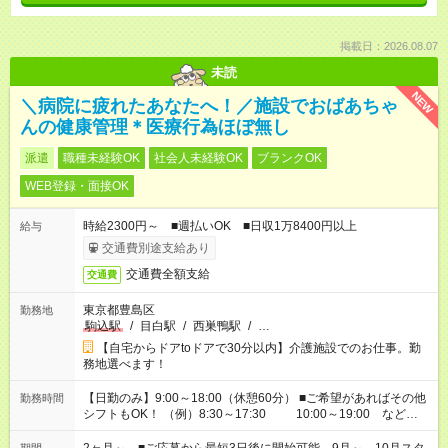
掲載日：2026.08.07
未読
NEW
＼病院に疲れたあなたへ！／施設でおばあちゃ
んの健康管理＊医療行為ほぼ無し
派遣
職種未経験OK
社会人未経験OK
ブランクOK
WEB登録・面接OK
時給2300円～ ■週払いOK ■日収1万8400円以上
給与
交通費別途支給あり
交通費全額支給
交通費
東京都豊島区
勤務地
駒込駅
/
目白駅
/
西巣鴨駅
/
…
【自宅からドアtoドアで30分以内】介護施設でのお仕事。勤
務地選べます！
【日勤のみ】9:00～18:00（休憩60分） ■ご希望があればその他
勤務時間
シフトもOK！ （例）8:30～17:30 10:00～19:00 など
「家族とお休みを合わせたい」 「できれば残業はしたくない」
など、あなたのご希望に沿ったお仕事をご紹介します！ ※Wワ