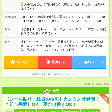
大手物流会社（年齢不問／「無理なく続けられる」と好評の
職場です）
9:00～18:00 希望の時間帯を選べます！ ＜シフト例＞ ・8：30
勤務時間
～12：00 ・10：00～19：00 ・17：00～22：00 ・13：00～
22：00 ・22：00～翌6：00 など
【急募】1日のみOK！ 即日スタートもOK！ ＜Ｗワークや扶
期間
養内での勤務もＯＫです＞
週1日からOK
/
日払いOK
/
履歴書不要
/
40～50代活躍中
/
副
特徴
業・WワークOK
/
服装自由
/
シフト勤務
/
10名以上の大量募
集
/
電話対応なし
/
パソコンスキル不要
気になる！
応募する
詳細へ
掲載元企業名
株式会社マイワーク（シニア）
掲載日：2026.08.07
未読
NEW
【シール貼り・雑貨の梱包】カンタン登録制！
＊給与手渡しOK！夏だけ働くOK！