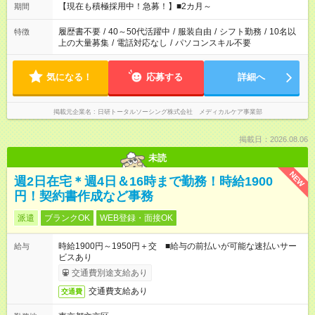
望する勤務時間と、もう1つのお仕事の勤務時間の合計が 週40
【現在も積極採用中！急募！】■2カ月～
期間
時間を超えなければOKです。
履歴書不要
/
40～50代活躍中
/
服装自由
/
シフト勤務
/
10名以
特徴
上の大量募集
/
電話対応なし
/
パソコンスキル不要
気になる！
応募する
詳細へ
掲載元企業名
日研トータルソーシング株式会社 メディカルケア事業部
掲載日：2026.08.06
未読
NEW
週2日在宅＊週4日＆16時まで勤務！時給1900
円！契約書作成など事務
派遣
ブランクOK
WEB登録・面接OK
時給1900円～1950円＋交 ■給与の前払いが可能な速払いサー
給与
ビスあり
交通費別途支給あり
交通費支給あり
交通費