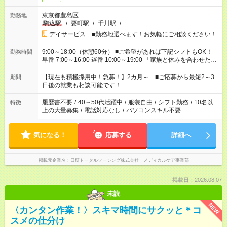
東京都豊島区
勤務地
駒込駅
/
要町駅
/
千川駅
/
…
デイサービス ■勤務地選べます！お気軽にご相談ください！
9:00～18:00（休憩60分） ■ご希望があれば下記シフトもOK！
勤務時間
早番 7:00～16:00 遅番 10:00～19:00 「家族と休みを合わせた
い」 「余裕を持って夕飯の準備がしたい」 「できれば残業はし
たくない」 など、ご希望を教えてくださいね。 ※Wワーク希望
【現在も積極採用中！急募！】2カ月～ ■ご応募から最短2～3
期間
の方へ 今ご覧のお仕事で希望する勤務時間と、もう1つのお仕事
日後の就業も相談可能です！
の勤務時間。 合計で週40時間を超える場合は応募できません。
履歴書不要
/
40～50代活躍中
/
服装自由
/
シフト勤務
/
10名以
特徴
上の大量募集
/
電話対応なし
/
パソコンスキル不要
気になる！
応募する
詳細へ
掲載元企業名
日研トータルソーシング株式会社 メディカルケア事業部
掲載日：2026.08.07
未読
NEW
〈カンタン作業！〉スキマ時間にサクッと＊コ
スメの仕分け