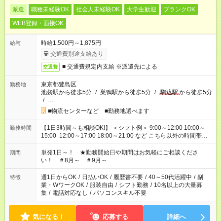
派遣
職種未経験OK
社会人未経験OK
大学生歓迎
ブランクOK
WEB登録・面接OK
時給1,500円～1,875円
給与
交通費別途支給あり
■ 交通費規定内支給 ※派遣先による
交通費
東京都豊島区
勤務地
池袋駅から徒歩5分
/
巣鴨駅から徒歩5分
/
駒込駅
から徒歩5分
/
…
■物流センターなど ■勤務地選べます
【1日3時間～も相談OK!】 ＜シフト例＞ 9:00～12:00 10:00～
勤務時間
15:00 12:00～17:00 18:00～21:00 など こちら以外の時間帯も
お気軽にご相談ください！
単発1日～！ ★勤務開始日や期間はお気軽にご相談くださ
期間
い！ ＃8月～ ＃9月～
週1日からOK
/
日払いOK
/
履歴書不要
/
40～50代活躍中
/
副
特徴
業・WワークOK
/
服装自由
/
シフト勤務
/
10名以上の大量募
集
/
電話対応なし
/
パソコンスキル不要
気になる！
応募する
詳細へ