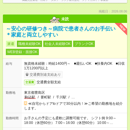
掲載元企業名
日研トータルソーシング株式会社 メディカルケア事業部
掲載日：2026.08.06
未読
NEW
～安心の研修つき～病院で患者さんのお手伝い
＊家庭と両立しやすい
派遣
職種未経験OK
社会人未経験OK
ブランクOK
WEB登録・面接OK
無資格未経験：時給1400円～ ■週払いOK ■扶養内OK ■日収
給与
1万1200円以上
交通費別途支給あり
交通費全額支給
交通費
東京都豊島区
勤務地
駒込駅
/
要町駅
/
千川駅
/
…
≪自宅からドアtoドアで30分以内！≫ご希望の勤務地を紹介
します。
お子さんの予定にも柔軟に調整可能です。 シフト例 9:00～
勤務時間
18:00（休憩60分） 7:00～16:00（休憩60分） 10:00～
19:00（休憩60分） ※Wワーク希望の方へ 今ご覧のお仕事で希