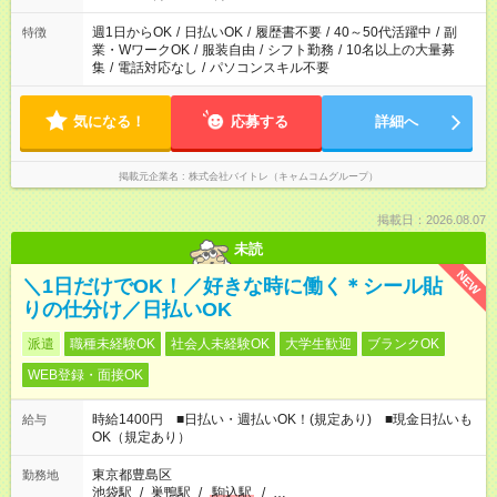
週1日からOK
/
日払いOK
/
履歴書不要
/
40～50代活躍中
/
副
特徴
業・WワークOK
/
服装自由
/
シフト勤務
/
10名以上の大量募
集
/
電話対応なし
/
パソコンスキル不要
気になる！
応募する
詳細へ
掲載元企業名
株式会社バイトレ（キャムコムグループ）
掲載日：2026.08.07
未読
NEW
＼1日だけでOK！／好きな時に働く＊シール貼
りの仕分け／日払いOK
派遣
職種未経験OK
社会人未経験OK
大学生歓迎
ブランクOK
WEB登録・面接OK
時給1400円 ■日払い・週払いOK！(規定あり) ■現金日払いも
給与
OK（規定あり）
東京都豊島区
勤務地
池袋駅
/
巣鴨駅
/
駒込駅
/
…