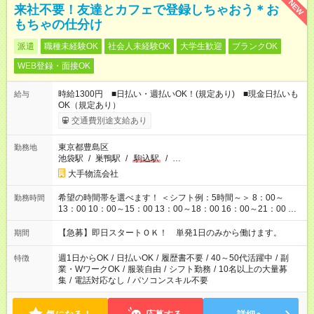
NEW
来社不要！友達とカフェで登録しちゃおう＊お
もちゃの仕分け
派遣
職種未経験OK
社会人未経験OK
大学生歓迎
ブランクOK
WEB登録・面接OK
時給1300円 ■日払い・週払いOK！(規定あり) ■現金日払いも
給与
OK（規定あり）
交通費別途支給あり
東京都豊島区
勤務地
池袋駅
/
巣鴨駅
/
駒込駅
/
…
大手物流会社
希望の時間帯を選べます！ ＜シフト例：5時間～＞ 8：00～
勤務時間
13：00 10：00～15：00 13：00～18：00 16：00～21：00 ＜
シフト例：8時間～＞ ・10：00～19：00 ・13：00～22：00 ・
22：00～翌6：00 など！是非ご希望をお聞かせください！
【急募】即日スタートＯＫ！ 単発1日のみから働けます。
期間
週1日からOK
/
日払いOK
/
履歴書不要
/
40～50代活躍中
/
副
特徴
業・WワークOK
/
服装自由
/
シフト勤務
/
10名以上の大量募
集
/
電話対応なし
/
パソコンスキル不要