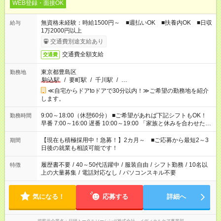
WEB登録・面接OK
無資格未経験：時給1500円～ ■週払いOK ■扶養内OK ■日収
給与
1万2000円以上
交通費別途支給あり
交通費全額支給
交通費
東京都豊島区
勤務地
駒込駅
/
要町駅
/
千川駅
/
…
≪自宅からドアtoドアで30分以内！≫ご希望の勤務地を紹介
します。
9:00～18:00（休憩60分） ■ご希望があれば下記シフトもOK！
勤務時間
早番 7:00～16:00 遅番 10:00～19:00 「家族と休みを合わせた
い」 「余裕を持って夕飯の準備がしたい」 「できれば残業はし
たくない」 など、ご希望を教えてくださいね。 ※Wワーク希望
【現在も積極採用中！急募！】2カ月～ ■ご応募から最短2～3
期間
の方へ 今ご覧のお仕事で希望する勤務時間と、もう1つのお仕事
日後の就業も相談可能です！
の勤務時間。 合計で週40時間を超える場合は応募できません。
履歴書不要
/
40～50代活躍中
/
服装自由
/
シフト勤務
/
10名以
特徴
上の大量募集
/
電話対応なし
/
パソコンスキル不要
気になる！
応募する
詳細へ