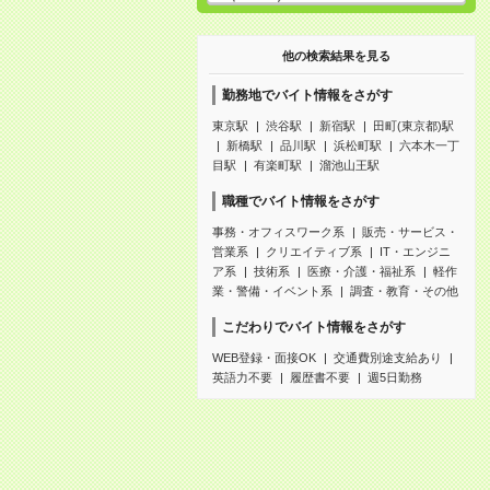
他の検索結果を見る
勤務地でバイト情報をさがす
東京駅
渋谷駅
新宿駅
田町(東京都)駅
新橋駅
品川駅
浜松町駅
六本木一丁
目駅
有楽町駅
溜池山王駅
職種でバイト情報をさがす
事務・オフィスワーク系
販売・サービス・
営業系
クリエイティブ系
IT・エンジニ
ア系
技術系
医療・介護・福祉系
軽作
業・警備・イベント系
調査・教育・その他
こだわりでバイト情報をさがす
WEB登録・面接OK
交通費別途支給あり
英語力不要
履歴書不要
週5日勤務