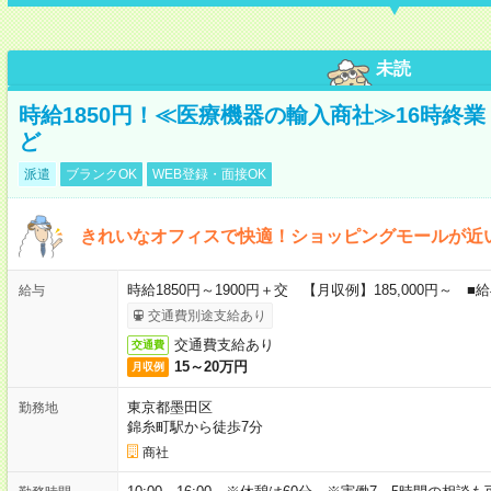
未読
時給1850円！≪医療機器の輸入商社≫16時終
ど
派遣
ブランクOK
WEB登録・面接OK
きれいなオフィスで快適！ショッピングモールが近
時給1850円～1900円＋交 【月収例】185,000円～
給与
交通費別途支給あり
交通費支給あり
交通費
15～20万円
月収例
東京都墨田区
勤務地
錦糸町駅から徒歩7分
商社