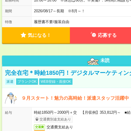
10:00～16:00 ※休憩は60分。※実働7．5時間の相談
勤務時間
2026/08/17～長期 ※8月～！
期間
履歴書不要
/
服装自由
特徴
気になる！
応募する
未読
完全在宅＊時給1850円！デジタルマーケティ
派遣
ブランクOK
WEB登録・面接OK
９月スタート！魅力の高時給！派遣スタッフ活躍中
時給1850円～2000円＋交 【月収例】353,812円～
給与
交通費別途支給あり
交通費支給あり
交通費