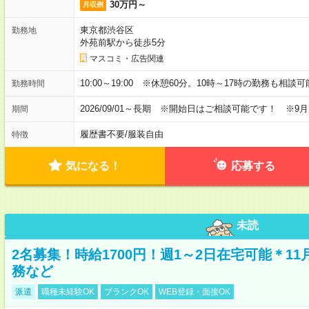
30万円～
月収例
東京都渋谷区
勤務地
外苑前駅から徒歩5分
マスコミ・広告関連
10:00～19:00 ※休憩60分。10時～17時の勤務も相談
勤務時間
2026/09/01～長期 ※開始日はご相談可能です！ ※9
期間
履歴書不要
/
服装自由
特徴
気になる！
応募する
未読
2名募集！時給1700円！週1～2日在宅可能＊1
務など
派遣
職種未経験OK
ブランクOK
WEB登録・面接OK