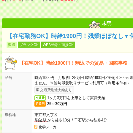
未読
【在宅勤務OK】時給1900円！残業ほぼなし
派遣
ブランクOK
WEB登録・面接OK
【在宅OK】時給1900円！駒込での貿易・国際事務
時給1900円 月収例 28万円 時給1900円×実働7h30
給与
ません。※給与即受取りサービス利用可（利用条件有）
交通費別途支給あり
1ヶ月3万円を上限として実費支給
交通費
25～30万円
月収例
東京都文京区
勤務地
駒込駅
から徒歩10分
/
千石駅から徒歩4分
化学メ－カ－