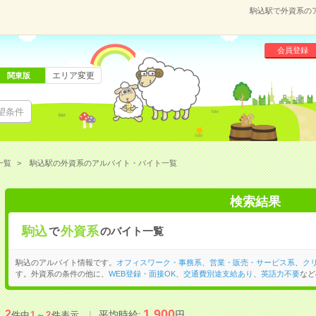
駒込駅で外資系の
会員登録
エリア変更
関東版
望条件
一覧
駒込駅の外資系のアルバイト・バイト一覧
検索結果
駒込
外資系
で
のバイト一覧
駒込のアルバイト情報です。
オフィスワーク・事務系
、
営業・販売・サービス系
、
ク
す。外資系の条件の他に、
WEB登録・面接OK
、
交通費別途支給あり
、
英語力不要
など
1,900
2
平均時給:
円
件中
1
～
2
件表示