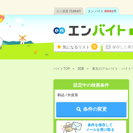
エン派遣
71454
件
エン バイト
82531
件
0
気になるリスト
保存した希
バイトTOP
関東
東京のアルバイト・バイト
設定中の検索条件
駒込 / 外資系
条件の変更
条件を保存して
メールを受け取る