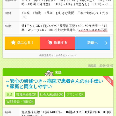
⏰シフト例⏰ ＜日勤帯＞ ・9時～17時（1時間休憩） ・9時～19
勤務時間
時（1時間30分休憩） ・10時～13時（休憩なし） ・13時～22時
（1時間休憩） ＜夜勤帯＞ ・22時～午前2時（休憩なし） ・23
時～午前7時（1時間休憩） ・午前0時～6時（休憩なし） ※案件
⚡単発 ⚡短期 ⚡長期 お好きな期間・日程で勤務してくださ
期間
や日程により変動があります。 ※なるべく希望シフトに合うよ
い❗
う調整しております。
週1日からOK
/
日払いOK
/
履歴書不要
/
40～50代活躍中
/
副
特徴
業・WワークOK
/
10名以上の大量募集
/
パソコンスキル不要
気になる！
応募する
詳細へ
掲載元企業名
株式会社フィールド
掲載日：2026.08.06
未読
NEW
～安心の研修つき～病院で患者さんのお手伝い
＊家庭と両立しやすい
派遣
職種未経験OK
社会人未経験OK
ブランクOK
WEB登録・面接OK
無資格未経験：時給1400円～ ■週払いOK ■扶養内OK ■日収
給与