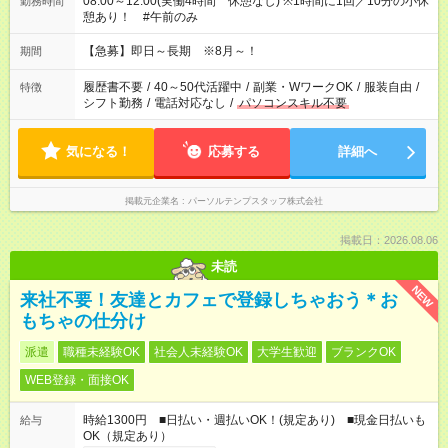
08:00～12:00(実働4時間 休憩なし) ※1時間に1回／10分の小休
勤務時間
憩あり！ #午前のみ
【急募】即日～長期 ※8月～！
期間
履歴書不要
/
40～50代活躍中
/
副業・WワークOK
/
服装自由
/
特徴
シフト勤務
/
電話対応なし
/
パソコンスキル不要
気になる！
応募する
詳細へ
掲載元企業名
パーソルテンプスタッフ株式会社
掲載日：2026.08.06
未読
NEW
来社不要！友達とカフェで登録しちゃおう＊お
もちゃの仕分け
派遣
職種未経験OK
社会人未経験OK
大学生歓迎
ブランクOK
WEB登録・面接OK
時給1300円 ■日払い・週払いOK！(規定あり) ■現金日払いも
給与
OK（規定あり）