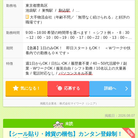
東京都豊島区
勤務地
池袋駅
/
巣鴨駅
/
駒込駅
/
…
大手物流会社（年齢不問／「無理なく続けられる」と好評の
職場です）
9:00～18:00 希望の時間帯を選べます！ ＜シフト例＞ ・8：30
勤務時間
～12：00 ・10：00～19：00 ・17：00～22：00 ・13：00～
22：00 ・22：00～翌6：00 など
【急募】1日のみOK！ 即日スタートもOK！ ＜Ｗワークや扶
期間
養内での勤務もＯＫです＞
週1日からOK
/
日払いOK
/
履歴書不要
/
40～50代活躍中
/
副
特徴
業・WワークOK
/
服装自由
/
シフト勤務
/
10名以上の大量募
集
/
電話対応なし
/
パソコンスキル不要
気になる！
応募する
詳細へ
掲載元企業名
株式会社マイワーク（シニア）
掲載日：2026.08.07
未読
NEW
【シール貼り・雑貨の梱包】カンタン登録制！