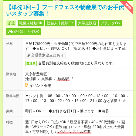
NEW
【単発1回～】フードフェスや物産展でのお手伝
いスタッフ募集！
派遣
職種未経験OK
社会人未経験OK
大学生歓迎
ブランクOK
WEB登録・面接OK
日給1万5000円～※実働5時間で日給7000円のお仕事もありま
給与
す ◆日払い・週払いOK！（規定あり）◆お仕事によって日給も
異なります
交通費別途支給あり
交通費別途支給あり(勤務地により異なります)
交通費
東京都豊島区
勤務地
池袋駅
/
巣鴨駅
/
駒込駅
/
…
イベント会場
▼シフト例 ・08：00～19：00 ・09：00～18：00 ・10：00～
勤務時間
17：00 ・13：00～22：00 ・16：00～21：00 など多数！ ※お
仕事により勤務時間が異なります
即日～OK！ ◆お好きな日1日～働けます ◆急募
期間
週1日からOK
/
日払いOK
/
履歴書不要
/
40～50代活躍中
/
副
特徴
業・WワークOK
/
服装自由
/
シフト勤務
/
10名以上の大量募
集
/
電話対応なし
/
パソコンスキル不要