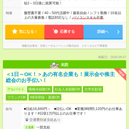
ね。 ※Wワーク希望の方へ 今ご覧のお仕事で希望する勤務時間
短2～3日後に就業可能！
と、もう1つのお仕事の勤務時間。 合計で週40時間を超える場
合は応募できません。
履歴書不要
/
40～50代活躍中
/
服装自由
/
シフト勤務
/
10名以
特徴
上の大量募集
/
電話対応なし
/
パソコンスキル不要
気になる！
応募する
詳細へ
掲載元企業名
日研トータルソーシング株式会社 メディカルケア事業部
掲載日：2026.08.07
未読
NEW
＜1日～OK！＞あの有名企業も！展示会や株主
総会のお手伝い！
アルバイト
職種未経験OK
社会人未経験OK
大学生歓迎
ブランクOK
WEB登録・面接OK
■日給16,840円～ ■日払いOK ■実働3時間5,120円のお仕事あ
給与
ります！#日収1万円以上のお仕事です！
交通費別途支給あり
一部支給
交通費