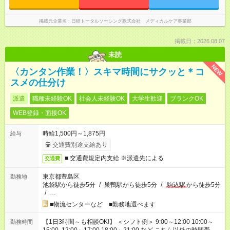
掲載元企業名
日研トータルソーシング株式会社 メディカルケア事業部
掲載日：2026.08.07
未読
NEW
〈カンタン作業！〉スキマ時間にサクッと＊コ
スメの仕分け
派遣
職種未経験OK
社会人未経験OK
大学生歓迎
ブランクOK
WEB登録・面接OK
時給1,500円～1,875円
給与
交通費別途支給あり
■ 交通費規定内支給 ※派遣先による
交通費
東京都豊島区
勤務地
池袋駅から徒歩5分
/
巣鴨駅から徒歩5分
/
駒込駅
から徒歩5分
/
…
■物流センターなど ■勤務地選べます
【1日3時間～も相談OK!】 ＜シフト例＞ 9:00～12:00 10:00～
勤務時間