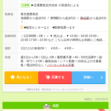
■ 交通費規定内支給 ※派遣先による
交通費
東京都豊島区
勤務地
池袋駅から徒歩5分
/
巣鴨駅から徒歩5分
/
駒込駅
から徒歩5分
/
…
■物流センターなど ■勤務地選べます
＜1日3時間～OK！＞ ▼ 例えば… ▼ 15:00～18:00 15:00～
勤務時間
22:00 17:00～22:00 など こちら以外の時間もお気軽にご相談く
ださい！
1日だけの単発OK！ ＃8月～ ＃9月～
期間
週1日からOK
/
日払いOK
/
履歴書不要
/
40～50代活躍中
/
副
特徴
業・WワークOK
/
服装自由
/
シフト勤務
/
10名以上の大量募
集
/
電話対応なし
/
パソコンスキル不要
気になる！
応募する
詳細へ
掲載元企業名
株式会社バイトレ（キャムコムグループ）
掲載日：2026.08.07
未読