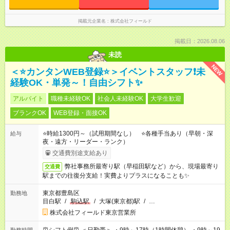
掲載元企業名
株式会社フィールド
掲載日：2026.08.06
未読
NEW
＜⭐カンタンWEB登録⭐＞イベントスタッフ❗未
経験OK・単発～！自由シフト✨
アルバイト
職種未経験OK
社会人未経験OK
大学生歓迎
ブランクOK
WEB登録・面接OK
⭐時給1300円～（試用期間なし） ⭐各種手当あり（早朝・深
給与
夜・遠方・リーダー・ランク）
交通費別途支給あり
弊社事務所最寄り駅（早稲田駅など）から、現場最寄り
交通費
駅までの往復分支給！実費よりプラスになることも✨
東京都豊島区
勤務地
目白駅
/
駒込駅
/
大塚(東京都)駅
/
…
株式会社フィールド東京営業所