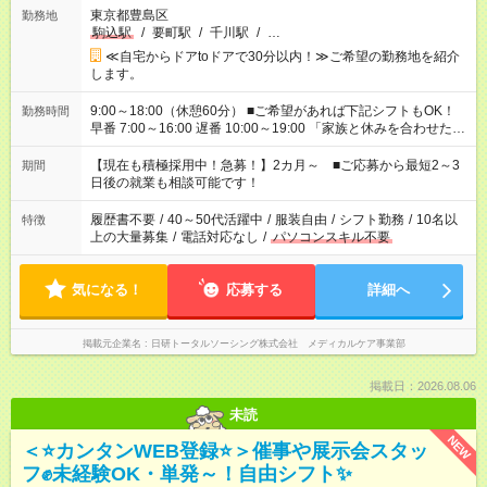
東京都豊島区
勤務地
駒込駅
/
要町駅
/
千川駅
/
…
≪自宅からドアtoドアで30分以内！≫ご希望の勤務地を紹介
します。
9:00～18:00（休憩60分） ■ご希望があれば下記シフトもOK！
勤務時間
早番 7:00～16:00 遅番 10:00～19:00 「家族と休みを合わせた
い」 「余裕を持って夕飯の準備がしたい」 「できれば残業はし
たくない」 など、ご希望を教えてくださいね。 ※Wワーク希望
【現在も積極採用中！急募！】2カ月～ ■ご応募から最短2～3
期間
の方へ 今ご覧のお仕事で希望する勤務時間と、もう1つのお仕事
日後の就業も相談可能です！
の勤務時間。 合計で週40時間を超える場合は応募できません。
履歴書不要
/
40～50代活躍中
/
服装自由
/
シフト勤務
/
10名以
特徴
上の大量募集
/
電話対応なし
/
パソコンスキル不要
気になる！
応募する
詳細へ
掲載元企業名
日研トータルソーシング株式会社 メディカルケア事業部
掲載日：2026.08.06
未読
NEW
＜⭐カンタンWEB登録⭐＞催事や展示会スタッ
フ✊未経験OK・単発～！自由シフト✨