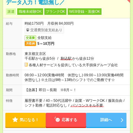
データ入力！電話無し／
派遣
職種未経験OK
ブランクOK
WEB登録・面接OK
時給1750円 月収例 84,000円
給与
交通費別途支給あり
全額支給
交通費
5～10万円
月収例
東京都文京区
勤務地
千石駅から徒歩5分
/
駒込駅
から徒歩12分
各種人材サービスを提供している大手損保グループ会社
08:00～12:00(実働4時間 休憩なし) 09:00～13:00(実働4時間
勤務時間
休憩なし) ※土日は9時～13時のシフトでのご勤務です☆
【急募】即日～長期 ※8月～！
期間
履歴書不要
/
40～50代活躍中
/
副業・WワークOK
/
服装自由
/
特徴
シフト勤務
/
電話対応なし
/
パソコンスキル不要
気になる！
応募する
詳細へ