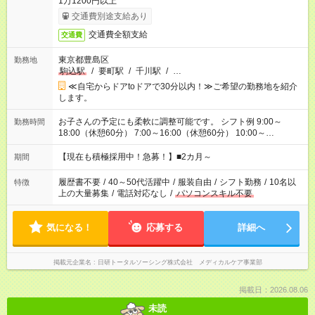
1万1200円以上
交通費別途支給あり
交通費全額支給
交通費
東京都豊島区
勤務地
駒込駅
/
要町駅
/
千川駅
/
…
≪自宅からドアtoドアで30分以内！≫ご希望の勤務地を紹介
します。
お子さんの予定にも柔軟に調整可能です。 シフト例 9:00～
勤務時間
18:00（休憩60分） 7:00～16:00（休憩60分） 10:00～
19:00（休憩60分） ※Wワーク希望の方へ 今ご覧のお仕事で希
望する勤務時間と、もう1つのお仕事の勤務時間の合計が 週40
【現在も積極採用中！急募！】■2カ月～
期間
時間を超えなければOKです。
履歴書不要
/
40～50代活躍中
/
服装自由
/
シフト勤務
/
10名以
特徴
上の大量募集
/
電話対応なし
/
パソコンスキル不要
気になる！
応募する
詳細へ
掲載元企業名
日研トータルソーシング株式会社 メディカルケア事業部
掲載日：2026.08.06
未読