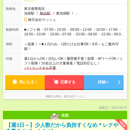
東京都豊島区
勤務地
池袋駅
/
駒込駅
/
東池袋駅
/
…
株式会社マッシュ
■シフト例 ・07:00～19:30 ・09:00～12:00 ・10:00～17:00 ・
勤務時間
18:00～23:00 ・19:00～07:00 ・20:00～09:00 ・22:00～06:00
etc ★最短で3時間で5,120円のお仕事から 15時間で2万円近く稼
げるお仕事も！ ご希望のお時間に合わせてご紹介！ ※シフトは
＜急募！＞■１日のみ・1回だけお仕事OK！8月～もご案内可
期間
現場によって異なります。 ※勿論、休憩時間はあるのでご安心
能！
ください！
週1日からOK
/
日払いOK
/
履歴書不要
/
副業・WワークOK
/
シ
特徴
フト勤務
/
10名以上の大量募集
/
電話対応なし
/
パソコンスキル不要
気になる！
応募する
詳細へ
掲載元企業名
株式会社マッシュ
掲載日：2026.08.07
未読
NEW
【週3日～】少人数だから負担すくなめ＊レクや