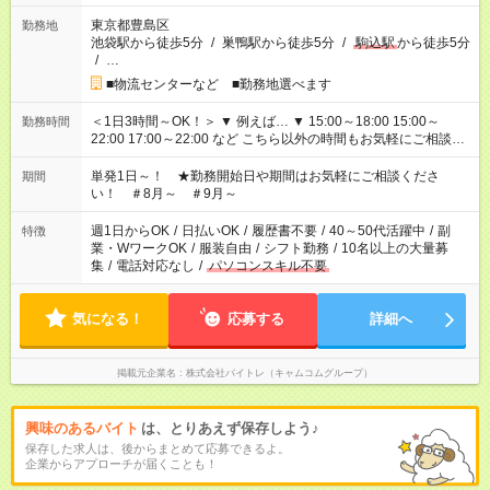
東京都豊島区
勤務地
池袋駅から徒歩5分
/
巣鴨駅から徒歩5分
/
駒込駅
から徒歩5分
/
…
■物流センターなど ■勤務地選べます
＜1日3時間～OK！＞ ▼ 例えば… ▼ 15:00～18:00 15:00～
勤務時間
22:00 17:00～22:00 など こちら以外の時間もお気軽にご相談く
ださい！
単発1日～！ ★勤務開始日や期間はお気軽にご相談くださ
期間
い！ ＃8月～ ＃9月～
週1日からOK
/
日払いOK
/
履歴書不要
/
40～50代活躍中
/
副
特徴
業・WワークOK
/
服装自由
/
シフト勤務
/
10名以上の大量募
集
/
電話対応なし
/
パソコンスキル不要
気になる！
応募する
詳細へ
掲載元企業名
株式会社バイトレ（キャムコムグループ）
興味のあるバイト
は、とりあえず保存しよう♪
保存した求人は、後からまとめて応募できるよ。
企業からアプローチが届くことも！