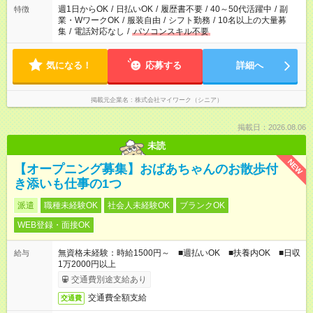
週1日からOK
/
日払いOK
/
履歴書不要
/
40～50代活躍中
/
副
特徴
業・WワークOK
/
服装自由
/
シフト勤務
/
10名以上の大量募
集
/
電話対応なし
/
パソコンスキル不要
気になる！
応募する
詳細へ
掲載元企業名
株式会社マイワーク（シニア）
掲載日：2026.08.06
未読
NEW
【オープニング募集】おばあちゃんのお散歩付
き添いも仕事の1つ
派遣
職種未経験OK
社会人未経験OK
ブランクOK
WEB登録・面接OK
無資格未経験：時給1500円～ ■週払いOK ■扶養内OK ■日収
給与
1万2000円以上
交通費別途支給あり
交通費全額支給
交通費