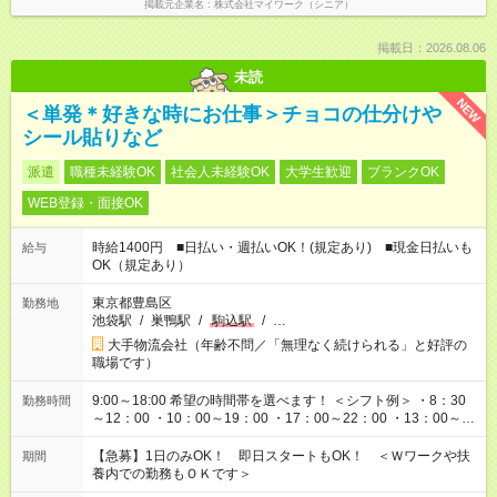
掲載元企業名
株式会社マイワーク（シニア）
掲載日：2026.08.06
未読
NEW
＜単発＊好きな時にお仕事＞チョコの仕分けや
シール貼りなど
派遣
職種未経験OK
社会人未経験OK
大学生歓迎
ブランクOK
WEB登録・面接OK
時給1400円 ■日払い・週払いOK！(規定あり) ■現金日払いも
給与
OK（規定あり）
東京都豊島区
勤務地
池袋駅
/
巣鴨駅
/
駒込駅
/
…
大手物流会社（年齢不問／「無理なく続けられる」と好評の
職場です）
9:00～18:00 希望の時間帯を選べます！ ＜シフト例＞ ・8：30
勤務時間
～12：00 ・10：00～19：00 ・17：00～22：00 ・13：00～
22：00 ・22：00～翌6：00 など
【急募】1日のみOK！ 即日スタートもOK！ ＜Ｗワークや扶
期間
養内での勤務もＯＫです＞