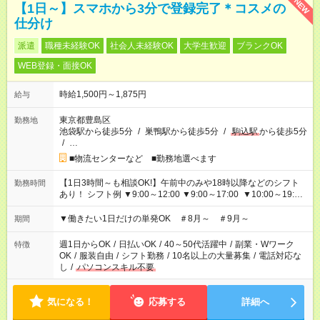
NEW
【1日～】スマホから3分で登録完了＊コスメの
仕分け
派遣
職種未経験OK
社会人未経験OK
大学生歓迎
ブランクOK
WEB登録・面接OK
時給1,500円～1,875円
給与
東京都豊島区
勤務地
池袋駅から徒歩5分
/
巣鴨駅から徒歩5分
/
駒込駅
から徒歩5分
/
…
■物流センターなど ■勤務地選べます
【1日3時間～も相談OK!】午前中のみや18時以降などのシフト
勤務時間
あり！ シフト例 ▼9:00～12:00 ▼9:00～17:00 ▼10:00～19:00
▼18:00～21:00
▼働きたい1日だけの単発OK ＃8月～ ＃9月～
期間
週1日からOK
/
日払いOK
/
40～50代活躍中
/
副業・Wワーク
特徴
OK
/
服装自由
/
シフト勤務
/
10名以上の大量募集
/
電話対応な
し
/
パソコンスキル不要
気になる！
応募する
詳細へ