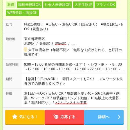
派遣
職種未経験OK
社会人未経験OK
大学生歓迎
ブランクOK
WEB登録・面接OK
時給1400円 ■日払い・週払いOK！(規定あり) ■現金日払いも
給与
OK（規定あり）
東京都豊島区
勤務地
池袋駅
/
巣鴨駅
/
駒込駅
/
…
大手物流会社（年齢不問／「無理なく続けられる」と好評の
職場です）
9:00～18:00 希望の時間帯を選べます！ ＜シフト例＞ ・8：30
勤務時間
～12：00 ・10：00～19：00 ・17：00～22：00 ・13：00～
22：00 ・22：00～翌6：00 など
【急募】1日のみOK！ 即日スタートもOK！ ＜Ｗワークや扶
期間
養内での勤務もＯＫです＞
週1日からOK
/
日払いOK
/
履歴書不要
/
40～50代活躍中
/
副
特徴
業・WワークOK
/
服装自由
/
シフト勤務
/
10名以上の大量募
集
/
電話対応なし
/
パソコンスキル不要
気になる！
応募する
詳細へ