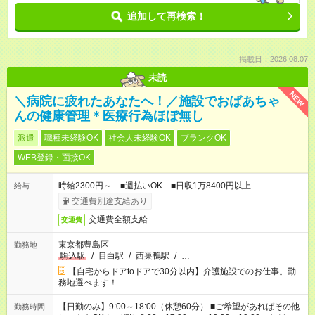
追加して再検索！
掲載日：2026.08.07
未読
NEW
＼病院に疲れたあなたへ！／施設でおばあちゃ
んの健康管理＊医療行為ほぼ無し
派遣
職種未経験OK
社会人未経験OK
ブランクOK
WEB登録・面接OK
時給2300円～ ■週払いOK ■日収1万8400円以上
給与
交通費別途支給あり
交通費全額支給
交通費
東京都豊島区
勤務地
駒込駅
/
目白駅
/
西巣鴨駅
/
…
【自宅からドアtoドアで30分以内】介護施設でのお仕事。勤
務地選べます！
【日勤のみ】9:00～18:00（休憩60分） ■ご希望があればその他
勤務時間