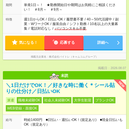
単発1日～！ ★勤務開始日や期間はお気軽にご相談くださ
期間
い！ ＃8月～ ＃9月～
週1日からOK
/
日払いOK
/
履歴書不要
/
40～50代活躍中
/
副
特徴
業・WワークOK
/
服装自由
/
シフト勤務
/
10名以上の大量募
集
/
電話対応なし
/
パソコンスキル不要
気になる！
応募する
詳細へ
掲載元企業名
株式会社バイトレ（キャムコムグループ）
掲載日：2026.08.07
未読
NEW
＼1日だけでOK！／好きな時に働く＊シール貼
りの仕分け／日払いOK
派遣
職種未経験OK
社会人未経験OK
大学生歓迎
ブランクOK
WEB登録・面接OK
時給1400円 ■日払い・週払いOK！(規定あり) ■現金日払いも
給与
OK（規定あり）