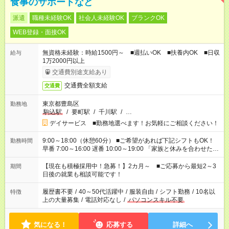
食事のサポートなど
派遣
職種未経験OK
社会人未経験OK
ブランクOK
WEB登録・面接OK
無資格未経験：時給1500円～ ■週払いOK ■扶養内OK ■日収
給与
1万2000円以上
交通費別途支給あり
交通費全額支給
交通費
東京都豊島区
勤務地
駒込駅
/
要町駅
/
千川駅
/
…
デイサービス ■勤務地選べます！お気軽にご相談ください！
9:00～18:00（休憩60分） ■ご希望があれば下記シフトもOK！
勤務時間
早番 7:00～16:00 遅番 10:00～19:00 「家族と休みを合わせた
い」 「余裕を持って夕飯の準備がしたい」 「できれば残業はし
たくない」 など、ご希望を教えてくださいね。 ※Wワーク希望
【現在も積極採用中！急募！】2カ月～ ■ご応募から最短2～3
期間
の方へ 今ご覧のお仕事で希望する勤務時間と、もう1つのお仕事
日後の就業も相談可能です！
の勤務時間。 合計で週40時間を超える場合は応募できません。
履歴書不要
/
40～50代活躍中
/
服装自由
/
シフト勤務
/
10名以
特徴
上の大量募集
/
電話対応なし
/
パソコンスキル不要
気になる！
応募する
詳細へ