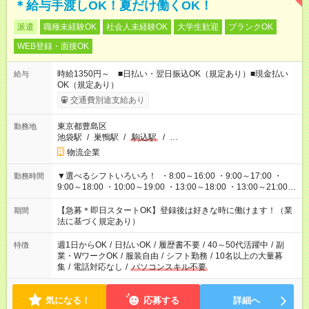
＊給与手渡しOK！夏だけ働くOK！
派遣
職種未経験OK
社会人未経験OK
大学生歓迎
ブランクOK
WEB登録・面接OK
時給1350円～ ■日払い・翌日振込OK（規定あり）■現金払い
給与
OK（規定あり）
交通費別途支給あり
東京都豊島区
勤務地
池袋駅
/
巣鴨駅
/
駒込駅
/
…
物流企業
▼選べるシフトいろいろ！ ・8:00～16:00 ・9:00～17:00 ・
勤務時間
9:00～18:00 ・10:00～19:00 ・13:00～18:00 ・13:00～21:00
・22:00～翌6:00 など 上記以外の時間で相談可能なお仕事も！
あなたの希望を教えてください！
【急募＊即日スタートOK】登録後は好きな時に働けます！（業
期間
法に基づく規定あり）
週1日からOK
/
日払いOK
/
履歴書不要
/
40～50代活躍中
/
副
特徴
業・WワークOK
/
服装自由
/
シフト勤務
/
10名以上の大量募
集
/
電話対応なし
/
パソコンスキル不要
気になる！
応募する
詳細へ