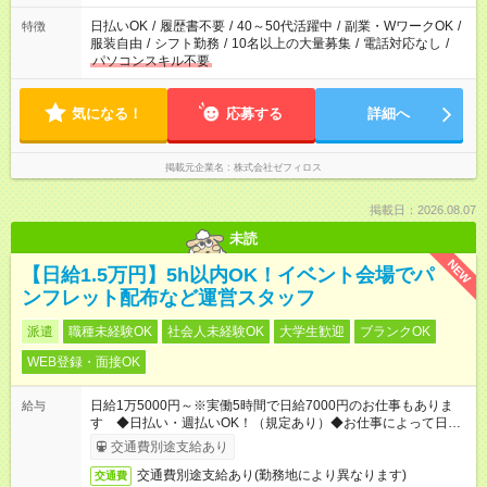
日払いOK
/
履歴書不要
/
40～50代活躍中
/
副業・WワークOK
/
特徴
服装自由
/
シフト勤務
/
10名以上の大量募集
/
電話対応なし
/
パソコンスキル不要
気になる！
応募する
詳細へ
掲載元企業名
株式会社ゼフィロス
掲載日：2026.08.07
未読
NEW
【日給1.5万円】5h以内OK！イベント会場でパ
ンフレット配布など運営スタッフ
派遣
職種未経験OK
社会人未経験OK
大学生歓迎
ブランクOK
WEB登録・面接OK
日給1万5000円～※実働5時間で日給7000円のお仕事もありま
給与
す ◆日払い・週払いOK！（規定あり）◆お仕事によって日給も
異なります
交通費別途支給あり
交通費別途支給あり(勤務地により異なります)
交通費