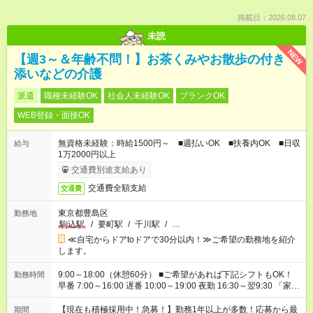
掲載日：2026.08.07
未読
NEW
【週3～＆年齢不問！】お茶くみやお散歩の付き
添いなどの介護
派遣
職種未経験OK
社会人未経験OK
ブランクOK
WEB登録・面接OK
無資格未経験：時給1500円～ ■週払いOK ■扶養内OK ■日収
給与
1万2000円以上
交通費別途支給あり
交通費全額支給
交通費
東京都豊島区
勤務地
駒込駅
/
要町駅
/
千川駅
/
…
≪自宅からドアtoドアで30分以内！≫ご希望の勤務地を紹介
します。
9:00～18:00（休憩60分） ■ご希望があれば下記シフトもOK！
勤務時間
早番 7:00～16:00 遅番 10:00～19:00 夜勤 16:30～翌9:30 「家族
と休みを合わせたい」 「余裕を持って夕飯の準備がしたい」
「できれば残業はしたくない」 など、ご希望を教えてください
【現在も積極採用中！急募！】勤務1年以上が多数！応募から最
期間