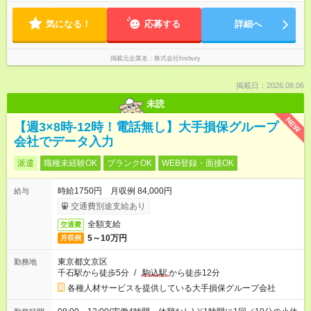
気になる！
応募する
詳細へ
掲載元企業名
株式会社fosbury
掲載日：2026.08.06
未読
NEW
【週3×8時-12時！電話無し】大手損保グループ
会社でデータ入力
派遣
職種未経験OK
ブランクOK
WEB登録・面接OK
時給1750円 月収例 84,000円
給与
交通費別途支給あり
全額支給
交通費
5～10万円
月収例
東京都文京区
勤務地
千石駅から徒歩5分
/
駒込駅
から徒歩12分
各種人材サービスを提供している大手損保グループ会社