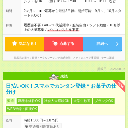
シフトもOK！ （例）8:30～17:30 10:00～19:00 など
「家族とお休みを合わせたい」 「できれば残業はしたくない」
など、あなたのご希望に沿ったお仕事をご紹介します！ ※Wワ
2ヶ月～ ■ご応募から最短3日後に開始可能 9月～、10月スタ
期間
ーク希望の方へ 今ご覧のお仕事で希望する勤務時間と、もう1つ
ートもOK！
のお仕事の勤務時間。 合計で週40時間を超える場合は応募でき
ません
履歴書不要
/
40～50代活躍中
/
服装自由
/
シフト勤務
/
10名以
特徴
上の大量募集
/
パソコンスキル不要
気になる！
応募する
詳細へ
掲載元企業名
日研トータルソーシング株式会社 メディカルケア事業部 ナース派遣
掲載日：2026.08.07
未読
NEW
日払いOK！スマホでカンタン登録＊お菓子の仕
分け
派遣
職種未経験OK
社会人未経験OK
大学生歓迎
ブランクOK
WEB登録・面接OK
時給1,500円～1,875円
給与
交通費別途支給あり