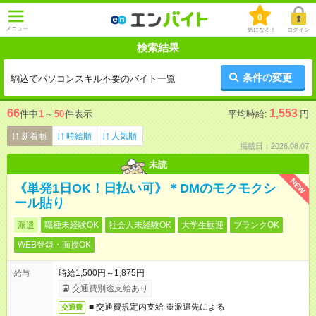
0
メニュー
気になる！
ログイン
検索結果
条件の変更
駒込でパソコンスキル不要のバイト一覧
66
1,553
件中
1
～
50
件表示
平均時給:
円
新着順
時給順
人気順
掲載日：2026.08.07
未読
NEW
《単発1日OK！日払い可》＊DMのモクモクシ
ール貼り
派遣
職種未経験OK
社会人未経験OK
大学生歓迎
ブランクOK
WEB登録・面接OK
時給1,500円～1,875円
給与
交通費別途支給あり
■ 交通費規定内支給 ※派遣先による
交通費