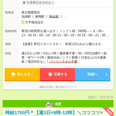
交通費別途支給あり
東京都豊島区
勤務地
池袋駅
/
巣鴨駅
/
駒込駅
/
…
大手物流会社
希望の時間帯を選べます！ ＜シフト例：5時間～＞ 8：00～
勤務時間
13：00 10：00～15：00 13：00～18：00 16：00～21：00 ＜
シフト例：8時間～＞ ・10：00～19：00 ・13：00～22：00 ・
22：00～翌6：00 など！是非ご希望をお聞かせください！
【急募】即日スタートＯＫ！ 単発1日のみから働けます。
期間
週1日からOK
/
日払いOK
/
履歴書不要
/
40～50代活躍中
/
副
特徴
業・WワークOK
/
服装自由
/
シフト勤務
/
10名以上の大量募
集
/
電話対応なし
/
パソコンスキル不要
気になる！
応募する
詳細へ
掲載元企業名
株式会社マイワーク
掲載日：2026.08.06
未読
NEW
時給1750円＊【週3日×8時-12時】＼コツコツ×