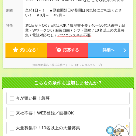
15:00 12:00～17:00 18:00～21:00 など こちら以外の時間帯も
お気軽にご相談ください！
単発1日～！ ★勤務開始日や期間はお気軽にご相談くださ
期間
い！ ＃8月～ ＃9月～
週1日からOK
/
日払いOK
/
履歴書不要
/
40～50代活躍中
/
副
特徴
業・WワークOK
/
服装自由
/
シフト勤務
/
10名以上の大量募
集
/
電話対応なし
/
パソコンスキル不要
気になる！
応募する
詳細へ
掲載元企業名
株式会社バイトレ（キャムコムグループ）
こちらの条件も追加しませんか？
今が狙い目！急募
来社不要！WEB登録／面接OK
大量募集中！10名以上の大量募集