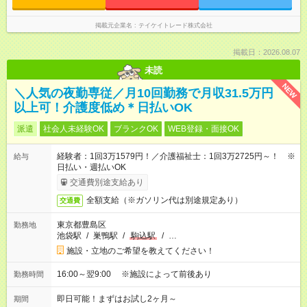
掲載元企業名
テイケイトレード株式会社
掲載日：2026.08.07
未読
NEW
＼人気の夜勤専従／月10回勤務で月収31.5万円
以上可！介護度低め＊日払いOK
派遣
社会人未経験OK
ブランクOK
WEB登録・面接OK
経験者：1回3万1579円！／介護福祉士：1回3万2725円～！ ※
給与
日払い・週払いOK
交通費別途支給あり
全額支給（※ガソリン代は別途規定あり）
交通費
東京都豊島区
勤務地
池袋駅
/
巣鴨駅
/
駒込駅
/
…
施設・立地のご希望を教えてください！
16:00～翌9:00 ※施設によって前後あり
勤務時間
即日可能！まずはお試し2ヶ月～
期間