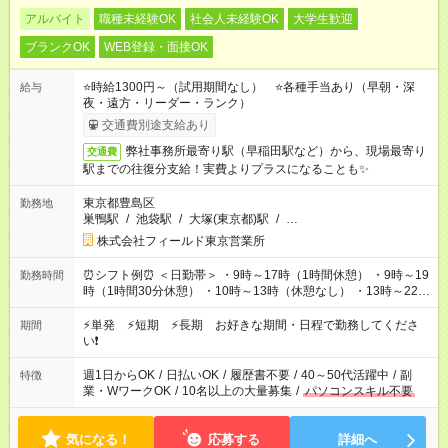
アルバイト
職種未経験OK
社会人未経験OK
大学生歓迎
ブランクOK
WEB登録・面接OK
⭐時給1300円～（試用期間なし） ⭐各種手当あり（早朝・深
給与
夜・遠方・リーダー・ランク）
交通費別途支給あり
弊社事務所最寄り駅（早稲田駅など）から、現場最寄り
交通費
駅までの往復分支給！実費よりプラスになることも✨
東京都豊島区
勤務地
巣鴨駅
/
池袋駅
/
大塚(東京都)駅
/
…
株式会社フィールド東京営業所
⏰シフト例⏰ ＜日勤帯＞ ・9時～17時（1時間休憩） ・9時～19
勤務時間
時（1時間30分休憩） ・10時～13時（休憩なし） ・13時～22時
（1時間休憩） ＜夜勤帯＞ ・22時～午前2時（休憩なし） ・23
時～午前7時（1時間休憩） ・午前0時～6時（休憩なし） ※案件
⚡単発 ⚡短期 ⚡長期 お好きな期間・日程で勤務してくださ
期間
や日程により変動があります。 ※なるべく希望シフトに合うよ
い❗
う調整しております。
週1日からOK
/
日払いOK
/
履歴書不要
/
40～50代活躍中
/
副
特徴
業・WワークOK
/
10名以上の大量募集
/
パソコンスキル不要
気になる！
応募する
詳細へ