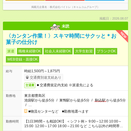
掲載元企業名
株式会社バイトレ（キャムコムグループ）
掲載日：2026.08.07
未読
NEW
〈カンタン作業！〉スキマ時間にサクッと＊お
菓子の仕分け
派遣
職種未経験OK
社会人未経験OK
大学生歓迎
ブランクOK
WEB登録・面接OK
時給1,500円～1,875円
給与
交通費別途支給あり
■ 交通費規定内支給 ※派遣先による
交通費
東京都豊島区
勤務地
池袋駅から徒歩5分
/
巣鴨駅から徒歩5分
/
駒込駅
から徒歩5分
/
…
■物流センターなど ■勤務地選べます
【1日3時間～も相談OK!】 ＜シフト例＞ 9:00～12:00 10:00～
勤務時間
15:00 12:00～17:00 18:00～21:00 など こちら以外の時間帯も
お気軽にご相談ください！