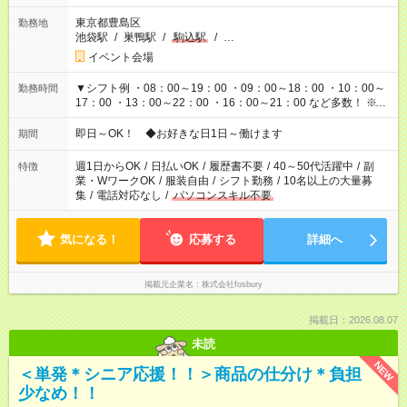
東京都豊島区
勤務地
池袋駅
/
巣鴨駅
/
駒込駅
/
…
イベント会場
▼シフト例 ・08：00～19：00 ・09：00～18：00 ・10：00～
勤務時間
17：00 ・13：00～22：00 ・16：00～21：00 など多数！ ※お
仕事により勤務時間が異なります
即日～OK！ ◆お好きな日1日～働けます
期間
週1日からOK
/
日払いOK
/
履歴書不要
/
40～50代活躍中
/
副
特徴
業・WワークOK
/
服装自由
/
シフト勤務
/
10名以上の大量募
集
/
電話対応なし
/
パソコンスキル不要
気になる！
応募する
詳細へ
掲載元企業名
株式会社fosbury
掲載日：2026.08.07
未読
NEW
＜単発＊シニア応援！！＞商品の仕分け＊負担
少なめ！！