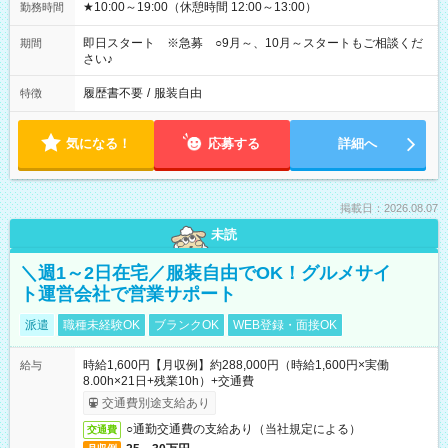
★10:00～19:00（休憩時間 12:00～13:00）
勤務時間
即日スタート ※急募 ○9月～、10月～スタートもご相談くだ
期間
さい♪
履歴書不要
/
服装自由
特徴
気になる！
応募する
詳細へ
掲載日：2026.08.07
未読
＼週1～2日在宅／服装自由でOK！グルメサイ
ト運営会社で営業サポート
派遣
職種未経験OK
ブランクOK
WEB登録・面接OK
時給1,600円【月収例】約288,000円（時給1,600円×実働
給与
8.00h×21日+残業10h）+交通費
交通費別途支給あり
○通勤交通費の支給あり（当社規定による）
交通費