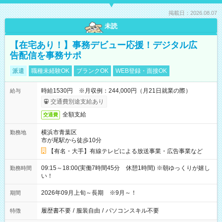
掲載日：2026.08.07
未読
【在宅あり！】事務デビュー応援！デジタル広
告配信を事務サポ
派遣
職種未経験OK
ブランクOK
WEB登録・面接OK
時給1530円 ※月収例：244,000円（月21日就業の際）
給与
交通費別途支給あり
全額支給
交通費
横浜市青葉区
勤務地
市が尾駅から徒歩10分
【有名・大手】有線テレビによる放送事業・広告事業など
09:15～18:00(実働7時間45分 休憩1時間) ※朝ゆっくりが嬉し
勤務時間
い！
2026年09月上旬～長期 ※9月～！
期間
履歴書不要
/
服装自由
/
パソコンスキル不要
特徴