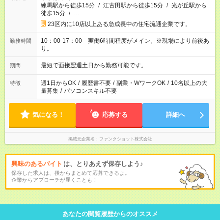
練馬駅から徒歩15分
/
江古田駅から徒歩15分
/
光が丘駅から
徒歩15分
/
…
23区内に10店以上ある急成長中の住宅流通企業です。
10：00-17：00 実働6時間程度がメイン。※現場により前後あ
勤務時間
り。
最短で面接翌週土日から勤務可能です。
期間
週1日からOK
/
履歴書不要
/
副業・WワークOK
/
10名以上の大
特徴
量募集
/
パソコンスキル不要
気になる！
応募する
詳細へ
掲載元企業名
ファンクショット株式会社
興味のあるバイト
は、とりあえず保存しよう♪
保存した求人は、後からまとめて応募できるよ。
企業からアプローチが届くことも！
あなたの閲覧履歴からのオススメ