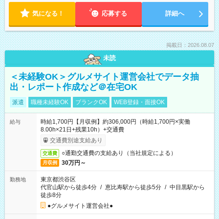
気になる！
応募する
詳細へ
掲載日：2026.08.07
未読
＜未経験OK＞グルメサイト運営会社でデータ抽
出・レポート作成など＠在宅OK
派遣
職種未経験OK
ブランクOK
WEB登録・面接OK
時給1,700円【月収例】約306,000円（時給1,700円×実働
給与
8.00h×21日+残業10h）+交通費
交通費別途支給あり
○通勤交通費の支給あり（当社規定による）
交通費
30万円～
月収例
東京都渋谷区
勤務地
代官山駅から徒歩4分
/
恵比寿駅から徒歩5分
/
中目黒駅から
徒歩8分
●グルメサイト運営会社●