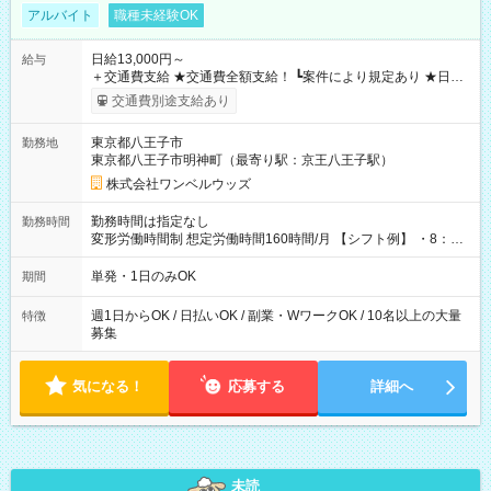
アルバイト
職種未経験OK
日給13,000円～
給与
＋交通費支給 ★交通費全額支給！ ┗案件により規定あり ★日払
いOK！（規定あり） ┗働いたその日に現金GET♪ お仕事後はコ
交通費別途支給あり
ンビニATMから 日払い分を引き落とせます！ 【試用期間】試
用期間なし
東京都八王子市
勤務地
東京都八王子市明神町（最寄り駅：京王八王子駅）
株式会社ワンベルウッズ
勤務時間は指定なし
勤務時間
変形労働時間制 想定労働時間160時間/月 【シフト例】 ・8：00
～21：00
単発・1日のみOK
期間
週1日からOK / 日払いOK / 副業・WワークOK / 10名以上の大量
特徴
募集
気になる！
応募する
詳細へ
未読