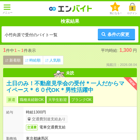
0
メニュー
気になる！
ログイン
検索結果
条件の変更
小竹向原で受付のバイト一覧
1
1,300
件中
1
～
1
件表示
平均時給:
円
新着順
時給順
人気順
掲載日：2026.08.04
未読
NEW
土日のみ！不動産見学会の受付＊一人だからマ
イペース＊６０代OK＊男性活躍中
派遣
職種未経験OK
大学生歓迎
ブランクOK
時給1300円
給与
交通費別途支給あり
電車交通費支給
交通費
東京都練馬区
勤務地