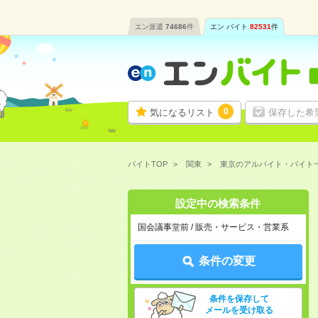
エン派遣
74686
件
エン バイト
82531
件
0
気になるリスト
保存した希
バイトTOP
関東
東京のアルバイト・バイト
設定中の検索条件
国会議事堂前 / 販売・サービス・営業系
条件の変更
条件を保存して
メールを受け取る