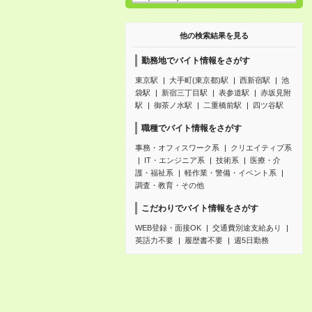
他の検索結果を見る
勤務地でバイト情報をさがす
東京駅
大手町(東京都)駅
西新宿駅
池
袋駅
新宿三丁目駅
表参道駅
赤坂見附
駅
御茶ノ水駅
二重橋前駅
四ツ谷駅
職種でバイト情報をさがす
事務・オフィスワーク系
クリエイティブ系
IT・エンジニア系
技術系
医療・介
護・福祉系
軽作業・警備・イベント系
調査・教育・その他
こだわりでバイト情報をさがす
WEB登録・面接OK
交通費別途支給あり
英語力不要
履歴書不要
週5日勤務