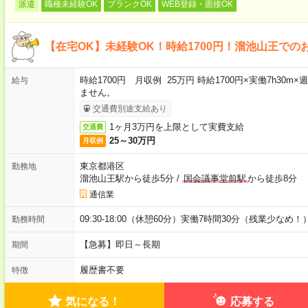
派遣
職種未経験OK
ブランクOK
WEB登録・面接OK
【在宅OK】未経験OK！時給1700円！溜池山王での
時給1700円 月収例 25万円 時給1700円×実働7h30
給与
ません。
交通費別途支給あり
1ヶ月3万円を上限として実費支給
交通費
25～30万円
月収例
東京都港区
勤務地
溜池山王駅から徒歩5分
/
国会議事堂前駅
から徒歩8分
通信業
09:30-18:00（休憩60分）実働7時間30分（残業少なめ！
勤務時間
【急募】即日～長期
期間
履歴書不要
特徴
気になる！
応募する