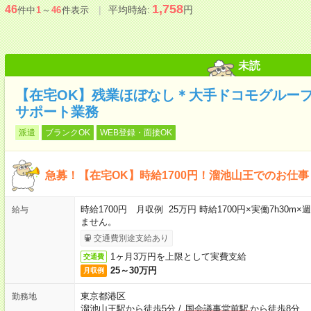
1,758
46
平均時給:
円
件中
1
～
46
件表示
未読
【在宅OK】残業ほぼなし＊大手ドコモグルー
サポート業務
派遣
ブランクOK
WEB登録・面接OK
急募！【在宅OK】時給1700円！溜池山王でのお仕事
時給1700円 月収例 25万円 時給1700円×実働7h30
給与
ません。
交通費別途支給あり
1ヶ月3万円を上限として実費支給
交通費
25～30万円
月収例
東京都港区
勤務地
溜池山王駅から徒歩5分
/
国会議事堂前駅
から徒歩8分