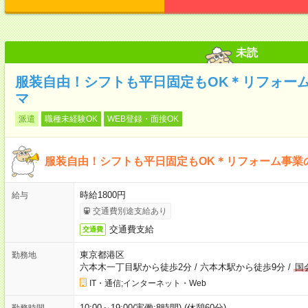
未読
服装自由！シフトも平日固定もOK＊リフォー
マ
派遣
職種未経験OK
WEB登録・面接OK
服装自由！シフトも平日固定もOK＊リフォーム事業
時給1800円
給与
交通費別途支給あり
交通費支給
交通費
東京都港区
勤務地
六本木一丁目駅から徒歩2分
/
六本木駅から徒歩9分
/
国
IT・通信;インターネット・Web
10:00～19:00(実働:8時間) (休憩60分)
勤務時間