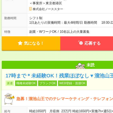
＜事業所＞東京都港区
株式会社ノーススター
シフト制
勤務時間
1日あたりの実働時間：最大4時間/日 勤務時間 18:00-2
副業・WワークOK / 10名以上の大量募集
特徴
気になる！
応募する
未読
17時まで＊未経験OK！残業ほぼなし▼溜池山
派遣
職種未経験OK
ブランクOK
WEB登録・面接OK
急募！溜池山王でのテレマーケティング・テレフォ
時給1650円 月収例 23万円 時給1650円×実働7h×
給与