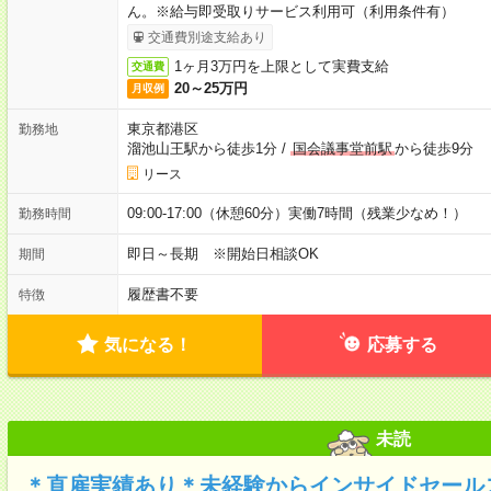
ん。※給与即受取りサービス利用可（利用条件有）
交通費別途支給あり
1ヶ月3万円を上限として実費支給
交通費
20～25万円
月収例
東京都港区
勤務地
溜池山王駅から徒歩1分
/
国会議事堂前駅
から徒歩9分
リース
09:00-17:00（休憩60分）実働7時間（残業少なめ！）
勤務時間
即日～長期 ※開始日相談OK
期間
履歴書不要
特徴
気になる！
応募する
未読
＊直雇実績あり＊未経験からインサイドセール