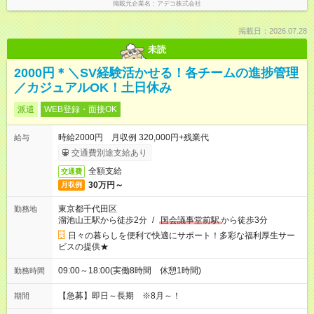
掲載元企業名
アデコ株式会社
掲載日：2026.07.28
未読
2000円＊＼SV経験活かせる！各チームの進捗管理
／カジュアルOK！土日休み
派遣
WEB登録・面接OK
時給2000円 月収例 320,000円+残業代
給与
交通費別途支給あり
全額支給
交通費
30万円～
月収例
東京都千代田区
勤務地
溜池山王駅から徒歩2分
/
国会議事堂前駅
から徒歩3分
日々の暮らしを便利で快適にサポート！多彩な福利厚生サー
ビスの提供★
09:00～18:00(実働8時間 休憩1時間)
勤務時間
【急募】即日～長期 ※8月～！
期間