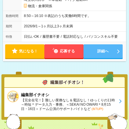
物流・倉庫関係
8:50～16:10 ※表記のうち実働6時間です。
勤務時間
2026/9/1～1ヶ月以上3ヶ月未満
期間
日払いOK
/
履歴書不要
/
電話対応なし
/
パソコンスキル不要
特徴
気になる！
応募する
詳細へ
編集部イチオシ
【完全在宅！】難しい業務なし＆電話なし！ゆっくりの11時
～時短＊データ入力・事務、＜SEKAI NO OWARI＊8月15
日・16日＞ドーム公演のサポートバイトなど
(8/7UP!)