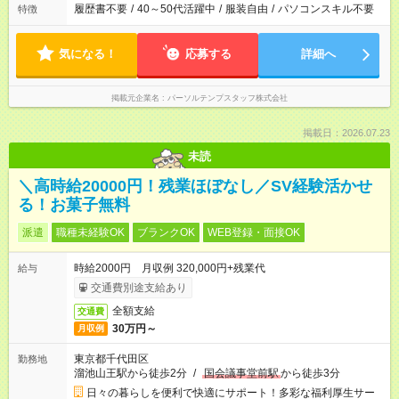
履歴書不要
/
40～50代活躍中
/
服装自由
/
パソコンスキル不要
特徴
気になる！
応募する
詳細へ
掲載元企業名
パーソルテンプスタッフ株式会社
掲載日：2026.07.23
未読
＼高時給20000円！残業ほぼなし／SV経験活かせ
る！お菓子無料
派遣
職種未経験OK
ブランクOK
WEB登録・面接OK
時給2000円 月収例 320,000円+残業代
給与
交通費別途支給あり
全額支給
交通費
30万円～
月収例
東京都千代田区
勤務地
溜池山王駅から徒歩2分
/
国会議事堂前駅
から徒歩3分
日々の暮らしを便利で快適にサポート！多彩な福利厚生サー