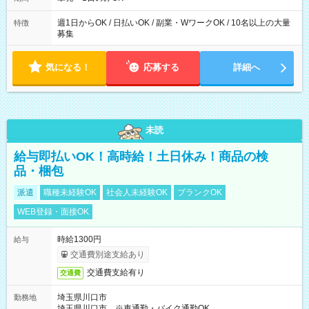
週1日からOK / 日払いOK / 副業・WワークOK / 10名以上の大量
特徴
募集
気になる！
応募する
詳細へ
未読
給与即払いOK！高時給！土日休み！商品の検
品・梱包
派遣
職種未経験OK
社会人未経験OK
ブランクOK
WEB登録・面接OK
時給1300円
給与
交通費別途支給あり
交通費支給有り
交通費
埼玉県川口市
勤務地
埼玉県川口市 ※車通勤・バイク通勤OK