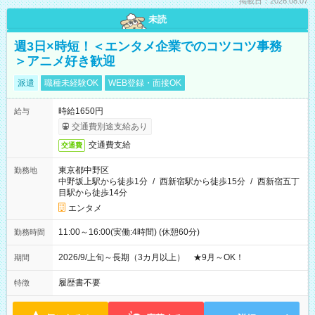
掲載日：2026.08.07
未読
週3日×時短！＜エンタメ企業でのコツコツ事務
＞アニメ好き歓迎
派遣
職種未経験OK
WEB登録・面接OK
時給1650円
給与
交通費別途支給あり
交通費支給
交通費
東京都中野区
勤務地
中野坂上駅から徒歩1分
/
西新宿駅から徒歩15分
/
西新宿五丁
目駅から徒歩14分
エンタメ
11:00～16:00(実働:4時間) (休憩60分)
勤務時間
2026/9/上旬～長期（3カ月以上） ★9月～OK！
期間
履歴書不要
特徴