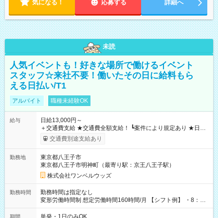
気になる！
応募する
詳細へ
未読
人気イベントも！好きな場所で働けるイベント
スタッフ☆来社不要！働いたその日に給料もら
える日払い/T1
アルバイト
職種未経験OK
日給13,000円～
給与
＋交通費支給 ★交通費全額支給！ ┗案件により規定あり ★日払
いOK！（規定あり） ┗働いたその日に現金GET♪ お仕事後はコ
交通費別途支給あり
ンビニATMから 日払い分を引き落とせます！ 【試用期間】試
用期間なし
東京都八王子市
勤務地
東京都八王子市明神町（最寄り駅：京王八王子駅）
株式会社ワンベルウッズ
勤務時間は指定なし
勤務時間
変形労働時間制 想定労働時間160時間/月 【シフト例】 ・8：00
～21：00
単発・1日のみOK
期間