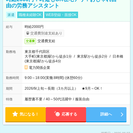
由の労務アシスタント
派遣
職種未経験OK
WEB登録・面接OK
時給2000円
給与
交通費別途支給あり
交通費支給
交通費
東京都千代田区
勤務地
大手町(東京都)駅から徒歩1分
/
東京駅から徒歩2分
/
日本橋
(東京都)駅から徒歩4分
電力関係企業
9:00～18:00(実働:8時間) (休憩60分)
勤務時間
2026/9/上旬～長期（3カ月以上） ★9月～OK！
期間
履歴書不要
/
40～50代活躍中
/
服装自由
特徴
気になる！
応募する
詳細へ