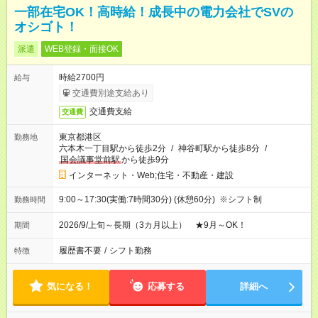
一部在宅OK！高時給！成長中の電力会社でSVの
オシゴト！
派遣
WEB登録・面接OK
時給2700円
給与
交通費別途支給あり
交通費支給
交通費
東京都港区
勤務地
六本木一丁目駅から徒歩2分
/
神谷町駅から徒歩8分
/
国会議事堂前駅
から徒歩9分
インターネット・Web;住宅・不動産・建設
9:00～17:30(実働:7時間30分) (休憩60分) ※シフト制
勤務時間
2026/9/上旬～長期（3カ月以上） ★9月～OK！
期間
履歴書不要
/
シフト勤務
特徴
気になる！
応募する
詳細へ