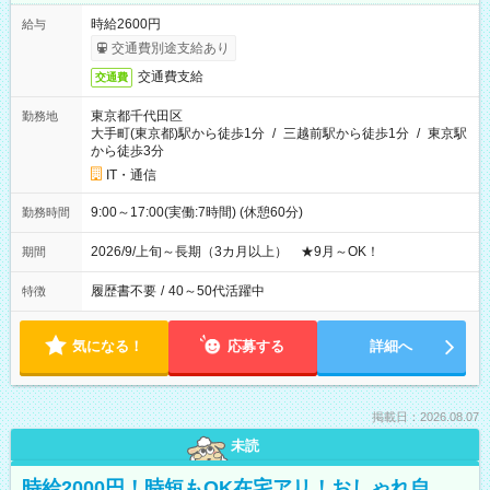
時給2600円
給与
交通費別途支給あり
交通費支給
交通費
東京都千代田区
勤務地
大手町(東京都)駅から徒歩1分
/
三越前駅から徒歩1分
/
東京駅
から徒歩3分
IT・通信
9:00～17:00(実働:7時間) (休憩60分)
勤務時間
2026/9/上旬～長期（3カ月以上） ★9月～OK！
期間
履歴書不要
/
40～50代活躍中
特徴
気になる！
応募する
詳細へ
掲載日：2026.08.07
未読
時給2000円！時短もOK在宅アリ！おしゃれ自