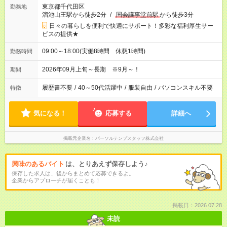
東京都千代田区
勤務地
溜池山王駅から徒歩2分
/
国会議事堂前駅
から徒歩3分
日々の暮らしを便利で快適にサポート！多彩な福利厚生サー
ビスの提供★
09:00～18:00(実働8時間 休憩1時間)
勤務時間
2026年09月上旬～長期 ※9月～！
期間
履歴書不要
/
40～50代活躍中
/
服装自由
/
パソコンスキル不要
特徴
気になる！
応募する
詳細へ
掲載元企業名
パーソルテンプスタッフ株式会社
興味のあるバイト
は、とりあえず保存しよう♪
保存した求人は、後からまとめて応募できるよ。
企業からアプローチが届くことも！
掲載日：2026.07.28
未読