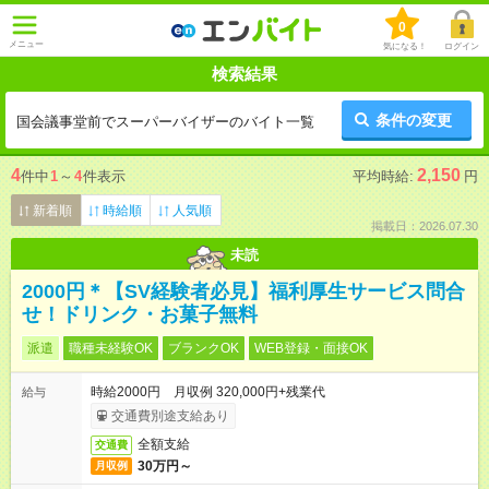
0
メニュー
気になる！
ログイン
検索結果
条件の変更
国会議事堂前でスーパーバイザーのバイト一覧
4
2,150
件中
1
～
4
件表示
平均時給:
円
新着順
時給順
人気順
掲載日：2026.07.30
未読
2000円＊【SV経験者必見】福利厚生サービス問合
せ！ドリンク・お菓子無料
派遣
職種未経験OK
ブランクOK
WEB登録・面接OK
時給2000円 月収例 320,000円+残業代
給与
交通費別途支給あり
全額支給
交通費
30万円～
月収例