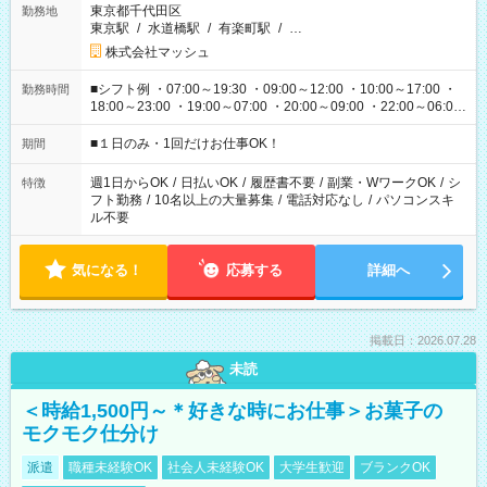
東京都千代田区
勤務地
東京駅
/
水道橋駅
/
有楽町駅
/
…
株式会社マッシュ
■シフト例 ・07:00～19:30 ・09:00～12:00 ・10:00～17:00 ・
勤務時間
18:00～23:00 ・19:00～07:00 ・20:00～09:00 ・22:00～06:00
etc ★最短で3時間で5,120円のお仕事から 15時間で2万円近く稼
げるお仕事も！ ご希望のお時間に合わせてご紹介！ ※シフトは
■１日のみ・1回だけお仕事OK！
期間
現場によって異なります。 ※勿論、休憩時間はあるのでご安心
ください！
週1日からOK
/
日払いOK
/
履歴書不要
/
副業・WワークOK
/
シ
特徴
フト勤務
/
10名以上の大量募集
/
電話対応なし
/
パソコンスキ
ル不要
気になる！
応募する
詳細へ
掲載日：2026.07.28
未読
＜時給1,500円～＊好きな時にお仕事＞お菓子の
モクモク仕分け
派遣
職種未経験OK
社会人未経験OK
大学生歓迎
ブランクOK