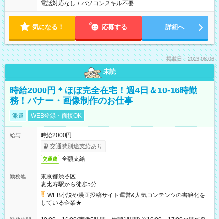
電話対応なし
/
パソコンスキル不要
気になる！
応募する
詳細へ
掲載日：2026.08.06
未読
時給2000円＊ほぼ完全在宅！週4日＆10-16時勤
務！バナー・画像制作のお仕事
派遣
WEB登録・面接OK
時給2000円
給与
交通費別途支給あり
全額支給
交通費
東京都渋谷区
勤務地
恵比寿駅から徒歩5分
WEB小説や漫画投稿サイト運営&人気コンテンツの書籍化を
している企業★