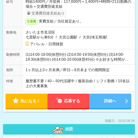
時給1400円／月収例：117,600円＝1,400円×4時間×21日勤務の
給与
場合＋交通費別途支給
交通費別途支給あり
実費支給／当社規定あり。
交通費
さいたま市見沼区
勤務地
七里駅から車6分
/
大宮公園駅
/
大宮(埼玉県)駅
アパレル・日用雑貨
(1)14:00-18:00(休憩0分) (2)14:00-19:00(休憩0分) (3)14:00-
勤務時間
19:30(休憩0分) (4)14:00-20:00(休憩45分) ※お好きな時間が選べ
ます
1ヶ月以上3ヶ月未満／即日～8月末までの期間限定
期間
履歴書不要
/
40～50代活躍中
/
服装自由
/
シフト勤務
/
10名以
特徴
上の大量募集
気になる！
応募する
詳細へ
掲載日：2026.08.06
未読