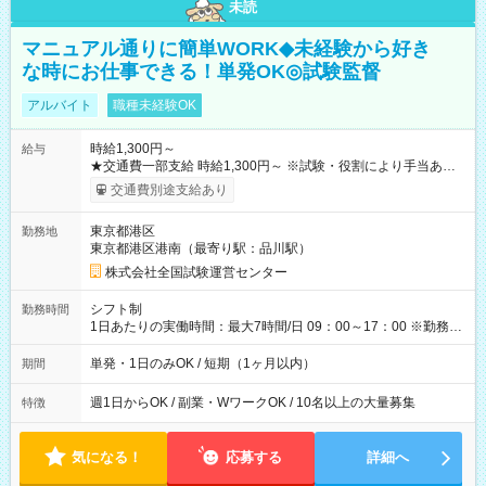
未読
マニュアル通りに簡単WORK◆未経験から好き
な時にお仕事できる！単発OK◎試験監督
アルバイト
職種未経験OK
時給1,300円～
給与
★交通費一部支給 時給1,300円～ ※試験・役割により手当あり
※勤務回数により昇給あり 【即給（前払い）オプションあ
交通費別途支給あり
り！】 希望される場合、勤務から1週間ほどで給与の一部を受け
取れます。 ※手数料418円がかかります。 【過去試験日の収入
東京都港区
勤務地
例】 ・河合塾模擬試験 8:30～17:30（休憩1時間） 時給1,300円
東京都港区港南（最寄り駅：品川駅）
×8時間＝日収10,400円＋交通費 ※当日の役割により時給＋100
円の場合あり ・国家試験 7:00～13:30（休憩なし） 時給1,300
株式会社全国試験運営センター
円（役割手当＋100円）×6時間＝日収8,400円＋交通費 【試用期
間】試用期間なし
シフト制
勤務時間
1日あたりの実働時間：最大7時間/日 09：00～17：00 ※勤務時
間は 試験により異なります。
単発・1日のみOK / 短期（1ヶ月以内）
期間
週1日からOK / 副業・WワークOK / 10名以上の大量募集
特徴
気になる！
応募する
詳細へ