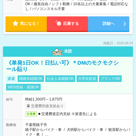
OK
/
服装自由
/
シフト勤務
/
10名以上の大量募集
/
電話対応な
し
/
パソコンスキル不要
気になる！
応募する
詳細へ
掲載日：2026.08.03
未読
《単発1日OK！日払い可》＊DMのモクモクシ
ール貼り
派遣
職種未経験OK
社会人未経験OK
大学生歓迎
ブランクOK
WEB登録・面接OK
時給1,300円～1,875円
給与
交通費別途支給あり
■ 交通費規定内支給 ※派遣先による
交通費
千葉県銚子市
勤務地
銚子駅からバイク・車
/
犬吠駅からバイク・車
/
観音駅からバ
イク・車
/
…