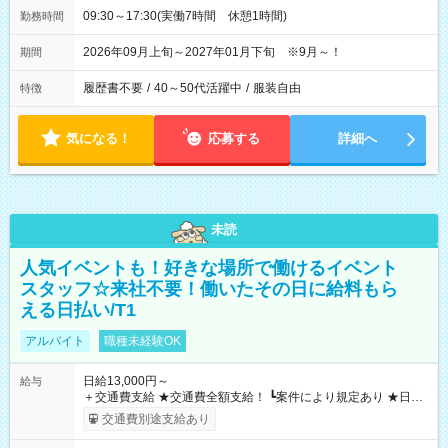
09:30～17:30(実働7時間 休憩1時間)
勤務時間
2026年09月上旬～2027年01月下旬 ※9月～！
期間
履歴書不要
/
40～50代活躍中
/
服装自由
特徴
気になる！
応募する
詳細へ
未読
人気イベントも！好きな場所で働けるイベント
スタッフ☆来社不要！働いたその日に給料もら
える日払い/T1
アルバイト
職種未経験OK
日給13,000円～
給与
＋交通費支給 ★交通費全額支給！ ┗案件により規定あり ★日払
いOK！（規定あり） ┗働いたその日に現金GET♪ お仕事後はコ
交通費別途支給あり
ンビニATMから 日払い分を引き落とせます！ 【試用期間】試
用期間なし