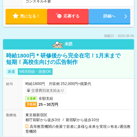
コンスキル不要
気になる！
応募する
詳細へ
掲載日：2026.08.06
未読
時給1800円＊研修後から完全在宅！1月末まで
短期！高校生向けの広告制作
派遣
WEB登録・面接OK
時給1800円 月収例 252,000円+残業代
給与
交通費別途支給あり
全額支給
交通費
25～30万円
月収例
東京都新宿区
勤務地
都庁前駅から徒歩3分
/
新宿駅から徒歩10分
高等教育機関の発展で若者に多様な未来を実現☆有名♪通信教
育機関