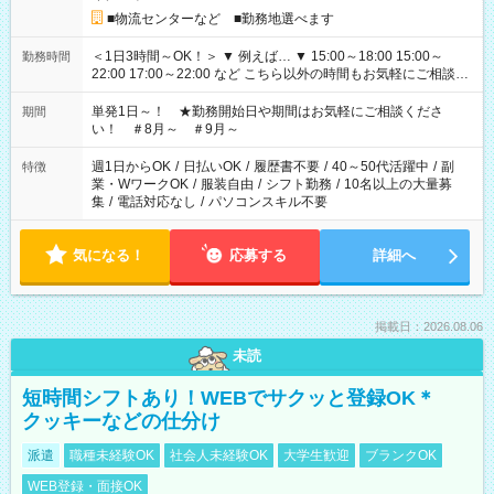
■物流センターなど ■勤務地選べます
＜1日3時間～OK！＞ ▼ 例えば… ▼ 15:00～18:00 15:00～
勤務時間
22:00 17:00～22:00 など こちら以外の時間もお気軽にご相談く
ださい！
単発1日～！ ★勤務開始日や期間はお気軽にご相談くださ
期間
い！ ＃8月～ ＃9月～
週1日からOK
/
日払いOK
/
履歴書不要
/
40～50代活躍中
/
副
特徴
業・WワークOK
/
服装自由
/
シフト勤務
/
10名以上の大量募
集
/
電話対応なし
/
パソコンスキル不要
気になる！
応募する
詳細へ
掲載日：2026.08.06
未読
短時間シフトあり！WEBでサクッと登録OK＊
クッキーなどの仕分け
派遣
職種未経験OK
社会人未経験OK
大学生歓迎
ブランクOK
WEB登録・面接OK