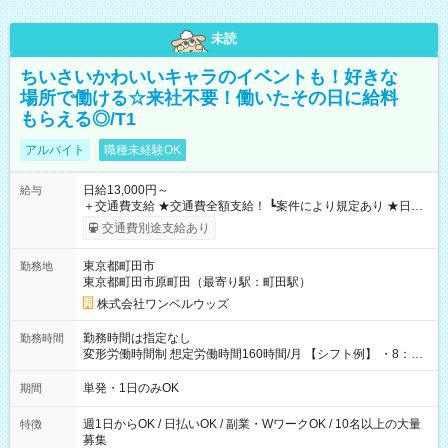
未読
ちいさいかわいいキャラのイベントも！好きな
場所で働ける☆来社不要！働いたその日に給料
もらえる◎/T1
アルバイト
職種未経験OK
日給13,000円～
給与
＋交通費支給 ★交通費全額支給！ ┗案件により規定あり ★日払
いOK！（規定あり） ┗働いたその日に現金GET♪ お仕事後はコ
交通費別途支給あり
ンビニATMから 日払い分を引き落とせます！ 【試用期間】試
用期間なし
東京都町田市
勤務地
東京都町田市原町田（最寄り駅：町田駅）
株式会社ワンベルウッズ
勤務時間は指定なし
勤務時間
変形労働時間制 想定労働時間160時間/月 【シフト例】 ・8：00
～21：00
単発・1日のみOK
期間
週1日からOK / 日払いOK / 副業・WワークOK / 10名以上の大量
特徴
募集