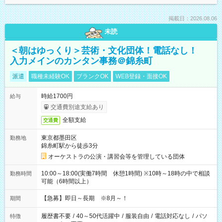
掲載日：2026.08.06
未読
＜朝はゆっくり＞芸術・文化団体！電話なし！
入力メインのカンタン事務＠錦糸町
派遣
職種未経験OK
ブランクOK
WEB登録・面接OK
時給1700円
給与
交通費別途支給あり
全額支給
交通費
東京都墨田区
勤務地
錦糸町駅から徒歩3分
オーケストラの公演・講習会等を管理している団体
10:00～18:00(実働7時間 休憩1時間) ※10時～18時の中で相談
勤務時間
可能（6時間以上）
【急募】即日～長期 ※8月～！
期間
履歴書不要
/
40～50代活躍中
/
服装自由
/
電話対応なし
/
パソ
特徴