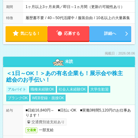
1ヶ月以上3ヶ月未満／即日～1ヵ月間（更新の可能性あり）
期間
履歴書不要
/
40～50代活躍中
/
服装自由
/
10名以上の大量募集
特徴
気になる！
応募する
詳細へ
掲載日：2026.08.06
未読
＜1日～OK！＞あの有名企業も！展示会や株主
総会のお手伝い！
アルバイト
職種未経験OK
社会人未経験OK
大学生歓迎
ブランクOK
WEB登録・面接OK
■日給16,840円～ ■日払いOK ■実働3時間5,120円のお仕事あ
給与
ります！
交通費別途支給あり
一部支給
交通費