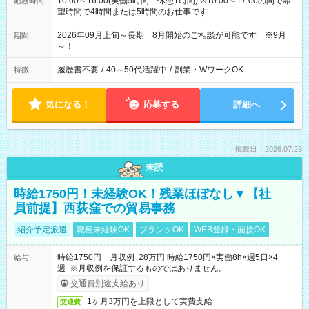
10:00～16:00(実働5時間 休憩1時間) ※10:00～17:00の間で希
勤務時間
望時間で4時間または5時間のお仕事です
2026年09月上旬～長期 8月開始のご相談が可能です ※9月
期間
～！
履歴書不要
/
40～50代活躍中
/
副業・WワークOK
特徴
気になる！
応募する
詳細へ
掲載日：2026.07.29
未読
時給1750円！未経験OK！残業ほぼなし▼【社
員前提】西荻窪での貿易事務
紹介予定派遣
職種未経験OK
ブランクOK
WEB登録・面接OK
時給1750円 月収例 28万円 時給1750円×実働8h×週5日×4
給与
週 ※月収例を保証するものではありません。
交通費別途支給あり
1ヶ月3万円を上限として実費支給
交通費