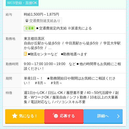
WEB登録・面接OK
時給1,500円～1,875円
給与
交通費別途支給あり
■ 交通費規定内支給 ※派遣先による
交通費
東京都目黒区
勤務地
自由が丘駅から徒歩5分
/
中目黒駅から徒歩5分
/
学芸大学駅
から徒歩5分
/
…
■物流センターなど ■勤務地選べます
9:00～17:00 10:00～19:00 など ■ 他の時間帯もお気軽にご相
勤務時間
談ください！
単発1日～！ ★勤務開始日や期間はお気軽にご相談くださ
期間
い！ ＃8月～ ＃9月～
週1日からOK
/
日払いOK
/
履歴書不要
/
40～50代活躍中
/
副
特徴
業・WワークOK
/
服装自由
/
シフト勤務
/
10名以上の大量募
集
/
電話対応なし
/
パソコンスキル不要
気になる！
応募する
詳細へ