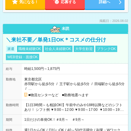
気になる！
応募する
詳細へ
掲載日：2026.08.02
未読
＼来社不要／単発1日OK＊コスメの仕分け
派遣
職種未経験OK
社会人未経験OK
大学生歓迎
ブランクOK
WEB登録・面接OK
時給1,500円～1,875円
給与
東京都北区
勤務地
赤羽駅から徒歩5分
/
王子駅から徒歩5分
/
田端駅から徒歩5分
/
…
■物流センターなど ■勤務地選べます
【1日3時間～も相談OK!】午前中のみや18時以降などのシフト
勤務時間
あり！ シフト例 ▼9:00～12:00 ▼9:00～17:00 ▼10:00～19:00
▼18:00～21:00
1日だけの単発OK！＃8月～ ＃9月～
期間
週1日からOK
/
日払いOK
/
40～50代活躍中
/
副業・Wワーク
特徴