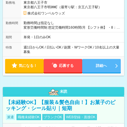
東京都八王子市
勤務地
東京都八王子市明神町（最寄り駅：京王八王子駅）
株式会社ワンベルウッズ
勤務時間は指定なし
勤務時間
変形労働時間制 想定労働時間160時間/月 【シフト例】 ・8：00
～21：00
単発・1日のみOK
期間
週1日からOK / 日払いOK / 副業・WワークOK / 10名以上の大量
特徴
募集
気になる！
応募する
詳細へ
未読
【未経験OK】【服装＆髪色自由！】お菓子のピ
ッキング・シール貼り｜短期
派遣
職種未経験OK
ブランクOK
WEB登録・面接OK