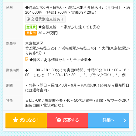
◆時給1,700円＊日払い・週払いOK＊昇給あり♪【月収例】 ・約
給与
204,000円 （時給1,700円 × 実働6h × 20日）
交通費別途支給あり
◆全額支給 ＊家が少し遠くても安心！
交通費
20～25万円
月収例
東京都港区
勤務地
竹芝駅から徒歩2分
/
浜松町駅から徒歩4分
/
大門(東京都)駅か
ら徒歩5分
/
…
◆港区にある情報セキュリティ企業◆
◆11：00～18：30のうち実働6時間、休憩60分 ※11：00～18：
勤務時間
00 または 11：30～18：30 。*。ブランクOK！。*。 例え
ば前職が、 在宅/財団法人/事務/コールセンター/受付/販売/カフェ
スタッフ スイーツ販売/ホテルフロント/化粧品販売/など 様々な
＜急募＞即日～長期／8月～9月～も相談OK！応募から最短即日
期間
業界から入社して活躍されています♪
には選考案内♪
日払いOK
/
履歴書不要
/
40～50代活躍中
/
副業・WワークOK
/
特徴
服装自由
/
電話対応なし
気になる！
応募する
詳細へ