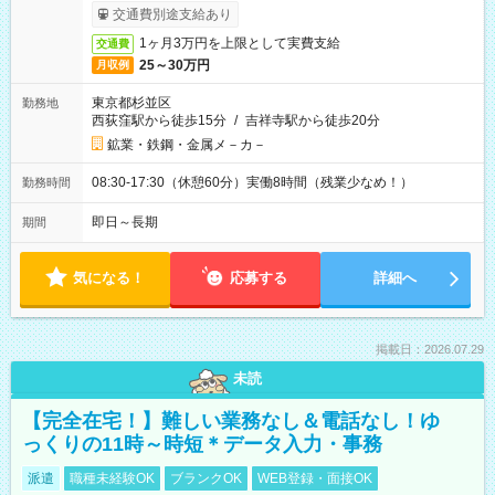
交通費別途支給あり
1ヶ月3万円を上限として実費支給
交通費
25～30万円
月収例
東京都杉並区
勤務地
西荻窪駅から徒歩15分
/
吉祥寺駅から徒歩20分
鉱業・鉄鋼・金属メ－カ－
08:30-17:30（休憩60分）実働8時間（残業少なめ！）
勤務時間
即日～長期
期間
気になる！
応募する
詳細へ
掲載日：2026.07.29
未読
【完全在宅！】難しい業務なし＆電話なし！ゆ
っくりの11時～時短＊データ入力・事務
派遣
職種未経験OK
ブランクOK
WEB登録・面接OK