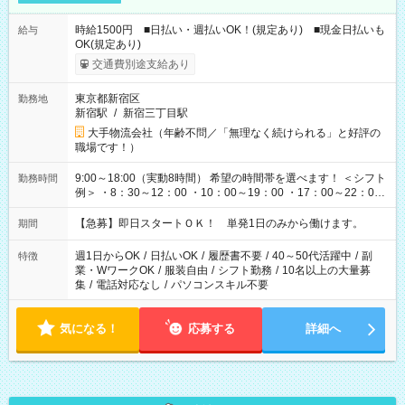
時給1500円 ■日払い・週払いOK！(規定あり) ■現金日払いも
給与
OK(規定あり)
交通費別途支給あり
東京都新宿区
勤務地
新宿駅
/
新宿三丁目駅
大手物流会社（年齢不問／「無理なく続けられる」と好評の
職場です！）
9:00～18:00（実動8時間） 希望の時間帯を選べます！ ＜シフト
勤務時間
例＞ ・8：30～12：00 ・10：00～19：00 ・17：00～22：00
・13：00～22：00 ・22：00～翌6：00 など
【急募】即日スタートＯＫ！ 単発1日のみから働けます。
期間
週1日からOK
/
日払いOK
/
履歴書不要
/
40～50代活躍中
/
副
特徴
業・WワークOK
/
服装自由
/
シフト勤務
/
10名以上の大量募
集
/
電話対応なし
/
パソコンスキル不要
気になる！
応募する
詳細へ