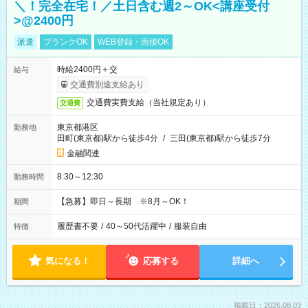
＼！完全在宅！／土日含む週2～OK<講座受付
>@2400円
派遣
ブランクOK
WEB登録・面接OK
時給2400円＋交
給与
交通費別途支給あり
交通費実費支給（当社規定あり）
交通費
東京都港区
勤務地
田町(東京都)駅から徒歩4分
/
三田(東京都)駅から徒歩7分
金融関連
8:30～12:30
勤務時間
【急募】即日～長期 ※8月～OK！
期間
履歴書不要
/
40～50代活躍中
/
服装自由
特徴
気になる！
応募する
詳細へ
掲載日：2026.08.03