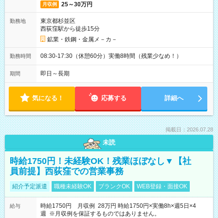
25～30万円
月収例
東京都杉並区
勤務地
西荻窪駅から徒歩15分
鉱業・鉄鋼・金属メ－カ－
08:30-17:30（休憩60分）実働8時間（残業少なめ！）
勤務時間
即日～長期
期間
気になる！
応募する
詳細へ
掲載日：2026.07.28
未読
時給1750円！未経験OK！残業ほぼなし▼【社
員前提】西荻窪での営業事務
紹介予定派遣
職種未経験OK
ブランクOK
WEB登録・面接OK
時給1750円 月収例 28万円 時給1750円×実働8h×週5日×4
給与
週 ※月収例を保証するものではありません。