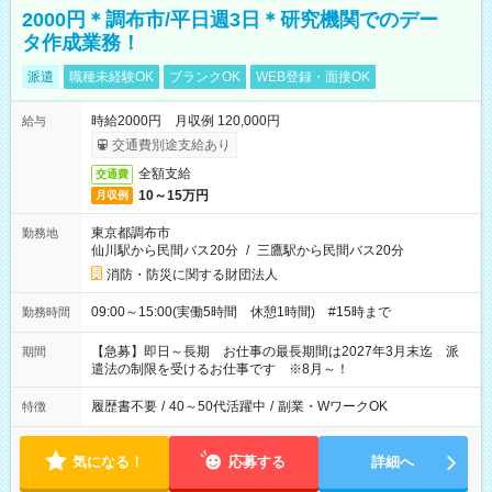
2000円＊調布市/平日週3日＊研究機関でのデー
タ作成業務！
派遣
職種未経験OK
ブランクOK
WEB登録・面接OK
時給2000円 月収例 120,000円
給与
交通費別途支給あり
全額支給
交通費
10～15万円
月収例
東京都調布市
勤務地
仙川駅から民間バス20分
/
三鷹駅から民間バス20分
消防・防災に関する財団法人
09:00～15:00(実働5時間 休憩1時間) #15時まで
勤務時間
【急募】即日～長期 お仕事の最長期間は2027年3月末迄 派
期間
遣法の制限を受けるお仕事です ※8月～！
履歴書不要
/
40～50代活躍中
/
副業・WワークOK
特徴
気になる！
応募する
詳細へ