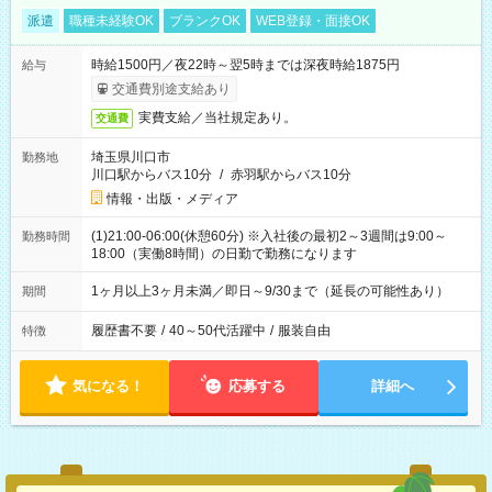
派遣
職種未経験OK
ブランクOK
WEB登録・面接OK
時給1500円／夜22時～翌5時までは深夜時給1875円
給与
交通費別途支給あり
実費支給／当社規定あり。
交通費
埼玉県川口市
勤務地
川口駅からバス10分
/
赤羽駅からバス10分
情報・出版・メディア
(1)21:00-06:00(休憩60分) ※入社後の最初2～3週間は9:00～
勤務時間
18:00（実働8時間）の日勤で勤務になります
1ヶ月以上3ヶ月未満／即日～9/30まで（延長の可能性あり）
期間
履歴書不要
/
40～50代活躍中
/
服装自由
特徴
気になる！
応募する
詳細へ