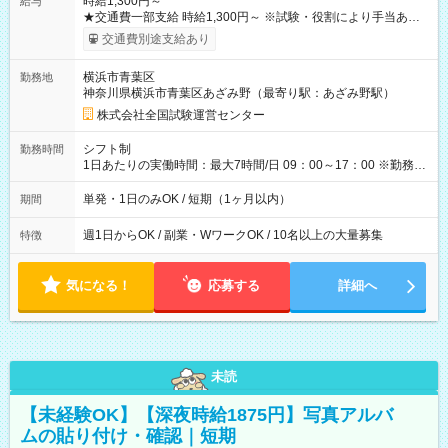
時給1,300円～
給与
★交通費一部支給 時給1,300円～ ※試験・役割により手当あり
※勤務回数により昇給あり 【即給（前払い）オプションあ
交通費別途支給あり
り！】 希望される場合、勤務から1週間ほどで給与の一部を受け
取れます。 ※手数料418円がかかります。 【過去試験日の収入
横浜市青葉区
勤務地
例】 ・河合塾模擬試験 8:30～17:30（休憩1時間） 時給1,300円
神奈川県横浜市青葉区あざみ野（最寄り駅：あざみ野駅）
×8時間＝日収10,400円＋交通費 ※当日の役割により時給＋100
円の場合あり ・国家試験 7:00～13:30（休憩なし） 時給1,300
株式会社全国試験運営センター
円（役割手当＋100円）×6時間＝日収8,400円＋交通費 【試用期
間】試用期間なし
シフト制
勤務時間
1日あたりの実働時間：最大7時間/日 09：00～17：00 ※勤務時
間は 試験により異なります。
単発・1日のみOK / 短期（1ヶ月以内）
期間
週1日からOK / 副業・WワークOK / 10名以上の大量募集
特徴
気になる！
応募する
詳細へ
未読
【未経験OK】【深夜時給1875円】写真アルバ
ムの貼り付け・確認｜短期