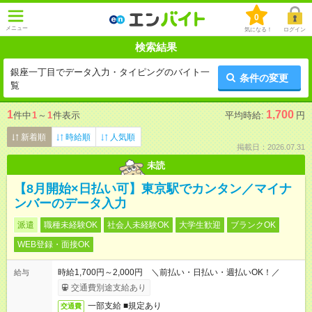
0
メニュー
気になる！
ログイン
検索結果
銀座一丁目でデータ入力・タイピングのバイト一
条件の変更
覧
1
1,700
件中
1
～
1
件表示
平均時給:
円
新着順
時給順
人気順
掲載日：2026.07.31
未読
【8月開始×日払い可】東京駅でカンタン／マイナ
ンバーのデータ入力
派遣
職種未経験OK
社会人未経験OK
大学生歓迎
ブランクOK
WEB登録・面接OK
時給1,700円～2,000円 ＼前払い・日払い・週払いOK！／
給与
交通費別途支給あり
一部支給 ■規定あり
交通費