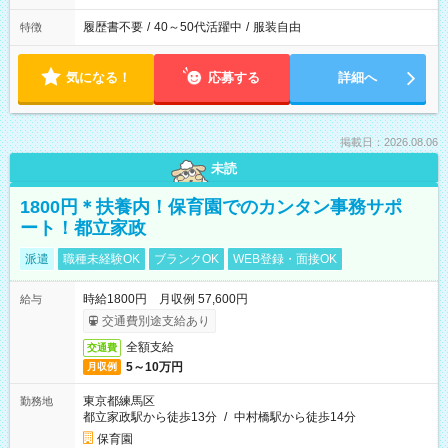
履歴書不要
/
40～50代活躍中
/
服装自由
特徴
気になる！
応募する
詳細へ
掲載日：2026.08.06
未読
1800円＊扶養内！保育園でのカンタン事務サポ
ート！都立家政
派遣
職種未経験OK
ブランクOK
WEB登録・面接OK
時給1800円 月収例 57,600円
給与
交通費別途支給あり
全額支給
交通費
5～10万円
月収例
東京都練馬区
勤務地
都立家政駅から徒歩13分
/
中村橋駅から徒歩14分
保育園