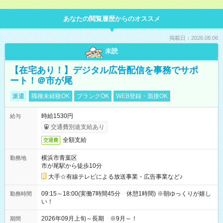
あなたの閲覧履歴からのオススメ
掲載日：2026.08.06
未読
【在宅あり！】デジタル広告配信を事務でサポ
ート！＠市が尾
派遣
職種未経験OK
ブランクOK
WEB登録・面接OK
時給1530円
給与
交通費別途支給あり
全額支給
交通費
横浜市青葉区
勤務地
市が尾駅から徒歩10分
大手☆有線テレビによる放送事業・広告事業など♪
09:15～18:00(実働7時間45分 休憩1時間) ※朝ゆっくりが嬉し
勤務時間
い！
2026年09月上旬～長期 ※9月～！
期間