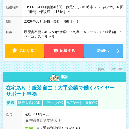
10:00～14:00(実働4時間 休憩なし) ※9時半～17時の中で3時間
勤務時間
～4時間で相談可 #15時まで
2026年09月上旬～長期 ※9月～！
期間
履歴書不要
/
40～50代活躍中
/
副業・WワークOK
/
服装自由
/
特徴
パソコンスキル不要
気になる！
応募する
詳細へ
掲載日：2026.08.06
未読
在宅あり！服装自由！大手企業で働くバイヤー
サポート事務
派遣
職種未経験OK
ブランクOK
WEB登録・面接OK
時給1700円＋交
給与
交通費別途支給あり
※交通費別途(弊社規定あり)
交通費