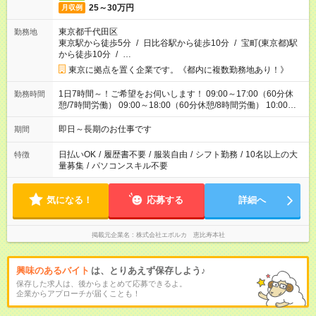
25～30万円
月収例
東京都千代田区
勤務地
東京駅から徒歩5分
/
日比谷駅から徒歩10分
/
宝町(東京都)駅
から徒歩10分
/
…
東京に拠点を置く企業です。《都内に複数勤務地あり！》
1日7時間～！ご希望をお伺いします！ 09:00～17:00（60分休
勤務時間
憩/7時間労働） 09:00～18:00（60分休憩/8時間労働） 10:00～
19:00（60分休憩/8時間労働）
即日～長期のお仕事です
期間
日払いOK
/
履歴書不要
/
服装自由
/
シフト勤務
/
10名以上の大
特徴
量募集
/
パソコンスキル不要
気になる！
応募する
詳細へ
掲載元企業名
株式会社エボルカ 恵比寿本社
興味のあるバイト
は、とりあえず保存しよう♪
保存した求人は、後からまとめて応募できるよ。
企業からアプローチが届くことも！