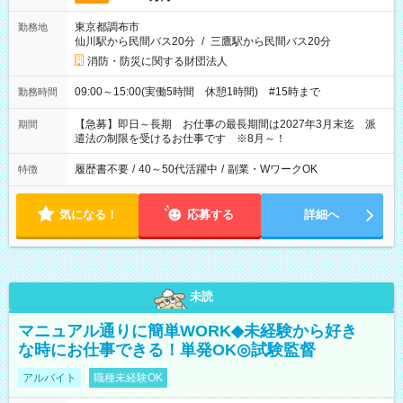
東京都調布市
勤務地
仙川駅から民間バス20分
/
三鷹駅から民間バス20分
消防・防災に関する財団法人
09:00～15:00(実働5時間 休憩1時間) #15時まで
勤務時間
【急募】即日～長期 お仕事の最長期間は2027年3月末迄 派
期間
遣法の制限を受けるお仕事です ※8月～！
履歴書不要
/
40～50代活躍中
/
副業・WワークOK
特徴
気になる！
応募する
詳細へ
未読
マニュアル通りに簡単WORK◆未経験から好き
な時にお仕事できる！単発OK◎試験監督
アルバイト
職種未経験OK