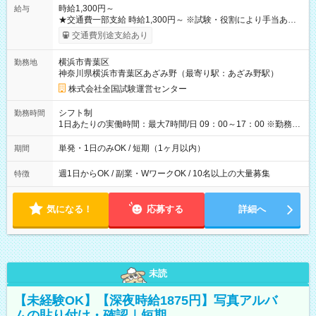
時給1,300円～
給与
★交通費一部支給 時給1,300円～ ※試験・役割により手当あり
※勤務回数により昇給あり 【即給（前払い）オプションあ
交通費別途支給あり
り！】 希望される場合、勤務から1週間ほどで給与の一部を受け
取れます。 ※手数料418円がかかります。 【過去試験日の収入
横浜市青葉区
勤務地
例】 ・河合塾模擬試験 8:30～17:30（休憩1時間） 時給1,300円
神奈川県横浜市青葉区あざみ野（最寄り駅：あざみ野駅）
×8時間＝日収10,400円＋交通費 ※当日の役割により時給＋100
円の場合あり ・国家試験 7:00～13:30（休憩なし） 時給1,300
株式会社全国試験運営センター
円（役割手当＋100円）×6時間＝日収8,400円＋交通費 【試用期
間】試用期間なし
シフト制
勤務時間
1日あたりの実働時間：最大7時間/日 09：00～17：00 ※勤務時
間は 試験により異なります。
単発・1日のみOK / 短期（1ヶ月以内）
期間
週1日からOK / 副業・WワークOK / 10名以上の大量募集
特徴
気になる！
応募する
詳細へ
未読
【未経験OK】【深夜時給1875円】写真アルバ
ムの貼り付け・確認｜短期