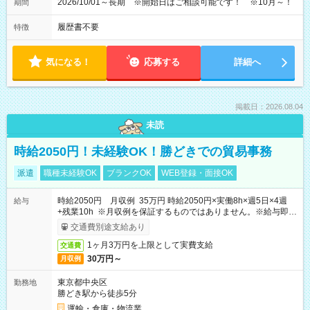
2026/10/01～長期 ※開始日はご相談可能です！ ※10月～！
期間
履歴書不要
特徴
気になる！
応募する
詳細へ
掲載日：2026.08.04
未読
時給2050円！未経験OK！勝どきでの貿易事務
派遣
職種未経験OK
ブランクOK
WEB登録・面接OK
時給2050円 月収例 35万円 時給2050円×実働8h×週5日×4週
給与
+残業10h ※月収例を保証するものではありません。※給与即受
取りサービス利用可（利用条件有）
交通費別途支給あり
1ヶ月3万円を上限として実費支給
交通費
30万円～
月収例
東京都中央区
勤務地
勝どき駅から徒歩5分
運輸・倉庫・物流業