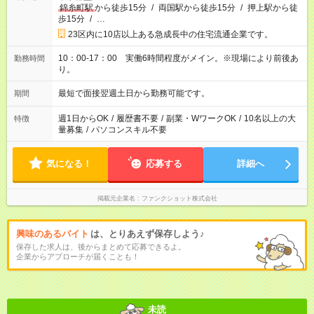
錦糸町駅
から徒歩15分
/
両国駅から徒歩15分
/
押上駅から徒
歩15分
/
…
23区内に10店以上ある急成長中の住宅流通企業です。
10：00-17：00 実働6時間程度がメイン。※現場により前後あ
勤務時間
り。
最短で面接翌週土日から勤務可能です。
期間
週1日からOK
/
履歴書不要
/
副業・WワークOK
/
10名以上の大
特徴
量募集
/
パソコンスキル不要
気になる！
応募する
詳細へ
掲載元企業名
ファンクショット株式会社
興味のあるバイト
は、とりあえず保存しよう♪
保存した求人は、後からまとめて応募できるよ。
企業からアプローチが届くことも！
未読