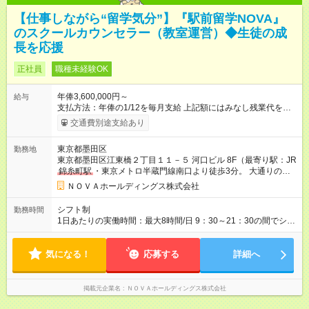
【仕事しながら“留学気分”】『駅前留学NOVA』
のスクールカウンセラー（教室運営）◆生徒の成
長を応援
正社員
職種未経験OK
年俸3,600,000円～
給与
支払方法：年俸の1/12を毎月支給 上記額にはみなし残業代を含
みます。※超過分は全額支給いたします。 みなし残業代 30,000
交通費別途支給あり
円／月 みなし残業時間 15時間／月 ★頑張りが収入に直結！イン
センティブ。 ―――――――――――― 校舎の目標達成度な
東京都墨田区
勤務地
ど、成果に応じて年2回インセンティブを支給します。一般職の
東京都墨田区江東橋２丁目１１－５ 河口ビル 8F（最寄り駅：JR
社員が、半期で20～30万円のインセンティブを手にした実績
錦糸町駅
・東京メトロ半蔵門線南口より徒歩3分。 大通りの信
も。頑張りが目に見える形で収入に還元されるため、高いモチ
号をマルイデパート様側へ渡り、右方向へ。 １Fにファミリーマ
ベーションで仕事に取り組めます。 ★毎月チャンスあり！スピ
ＮＯＶＡホールディングス株式会社
ート様のビルの8F）
ーディな昇格。 ―――――――――――― 年1回の査定に加
え、毎月、現場の管理職が優秀な人材を役員に推薦する制度が
シフト制
勤務時間
あります。実力が認められれば、年度の途中でも昇格。実際、
1日あたりの実働時間：最大8時間/日 9：30～21：30の間でシフ
入社2～3年目でサブマネージャーへ、20代で管理職へとキャリ
ト制 ［ シフト例 ］ ・平日⇒12：30-21：30 ・土日祝⇒10：00-
アアップするケースも珍しくありません。 【試用期間】試用期
19：00 ★自分のペースで進めやすい！
間あり 試用期間の長さ：1ヶ月 ※ 雇用形態と給与に、本採用時
気になる！
―――――――――――― 一校舎を一人で担当する場合も多い
応募する
詳細へ
と異なる部分があります。 雇用形態：インターンシップ 給与：
ので、スケジュール管理はあなた次第。「今日は定時で帰っ
時給 1,400円 ～ 1,400円 ※月途中での入社の場合、その月の月
て、明日に備えよう」など、調整しやすい環境です。
末まではインターンとして勤務になります。
掲載元企業名
ＮＯＶＡホールディングス株式会社