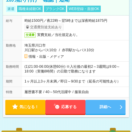
派遣
職種未経験OK
ブランクOK
WEB登録・面接OK
時給1500円／夜22時～翌5時までは深夜時給1875円
給与
交通費別途支給あり
実費支給／当社規定あり。
交通費
埼玉県川口市
勤務地
川口駅からバス10分
/
赤羽駅からバス10分
情報・出版・メディア
(1)21:00-06:00(休憩60分) ※入社後の最初2～3週間は9:00～
勤務時間
18:00（実働8時間）の日勤で勤務になります
1ヶ月以上3ヶ月未満／即日～9/30まで（延長の可能性あり）
期間
履歴書不要
/
40～50代活躍中
/
服装自由
特徴
気になる！
応募する
詳細へ