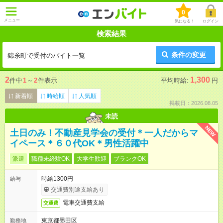
0
メニュー
気になる！
ログイン
検索結果
条件の変更
錦糸町で受付のバイト一覧
2
1,300
件中
1
～
2
件表示
平均時給:
円
新着順
時給順
人気順
掲載日：2026.08.05
未読
NEW
土日のみ！不動産見学会の受付＊一人だからマ
イペース＊６０代OK＊男性活躍中
派遣
職種未経験OK
大学生歓迎
ブランクOK
時給1300円
給与
交通費別途支給あり
電車交通費支給
交通費
東京都墨田区
勤務地