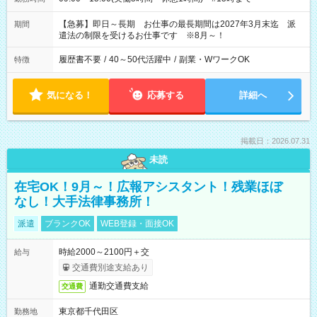
【急募】即日～長期 お仕事の最長期間は2027年3月末迄 派
期間
遣法の制限を受けるお仕事です ※8月～！
履歴書不要
/
40～50代活躍中
/
副業・WワークOK
特徴
気になる！
応募する
詳細へ
掲載日：2026.07.31
未読
在宅OK！9月～！広報アシスタント！残業ほぼ
なし！大手法律事務所！
派遣
ブランクOK
WEB登録・面接OK
時給2000～2100円＋交
給与
交通費別途支給あり
通勤交通費支給
交通費
東京都千代田区
勤務地