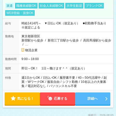
派遣
職種未経験OK
社会人未経験OK
大学生歓迎
ブランクOK
WEB登録・面接OK
時給1414円～ ▼日払いOK（規定あり） ■初勤務手当あり
給与
※規定による
東京都新宿区
勤務地
新宿駅から徒歩
/
新宿三丁目駅から徒歩
/
高田馬場駅から徒歩
/
…
物流企業
9:00～18:00
勤務時間
即日～OK！ 1日～働けます＾＾（規定あり）
期間
週1日からOK
/
日払いOK
/
履歴書不要
/
40～50代活躍中
/
副
特徴
業・WワークOK
/
服装自由
/
シフト勤務
/
10名以上の大量募
集
/
電話対応なし
/
パソコンスキル不要
気になる！
応募する
詳細へ
掲載日：2026.08.03