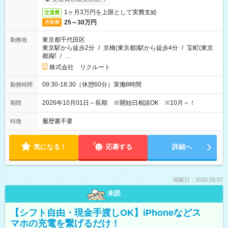
1ヶ月3万円を上限として実費支給
交通費
25～30万円
月収例
東京都千代田区
勤務地
東京駅から徒歩2分
/
京橋(東京都)駅から徒歩4分
/
宝町(東京
都)駅
/
…
株式会社 リクルート
09:30-18:30（休憩60分）実働8時間
勤務時間
2026年10月01日～長期 ※開始日相談OK ※10月～！
期間
履歴書不要
特徴
気になる！
応募する
詳細へ
掲載日：2026.08.07
未読
【シフト自由・現金手渡しOK】iPhoneなどス
マホの充電を繋げるだけ！