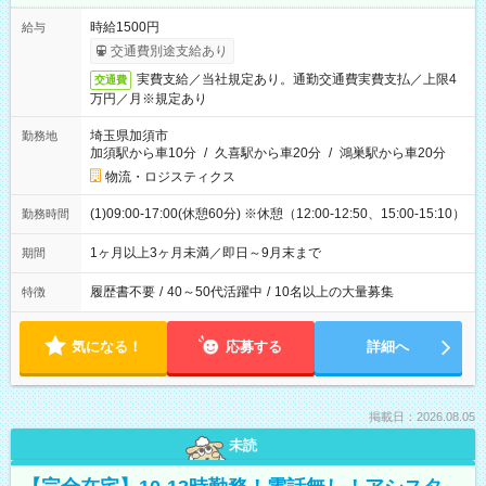
時給1500円
給与
交通費別途支給あり
実費支給／当社規定あり。通勤交通費実費支払／上限4
交通費
万円／月※規定あり
埼玉県加須市
勤務地
加須駅から車10分
/
久喜駅から車20分
/
鴻巣駅から車20分
物流・ロジスティクス
(1)09:00-17:00(休憩60分) ※休憩（12:00-12:50、15:00-15:10）
勤務時間
1ヶ月以上3ヶ月未満／即日～9月末まで
期間
履歴書不要
/
40～50代活躍中
/
10名以上の大量募集
特徴
気になる！
応募する
詳細へ
掲載日：2026.08.05
未読