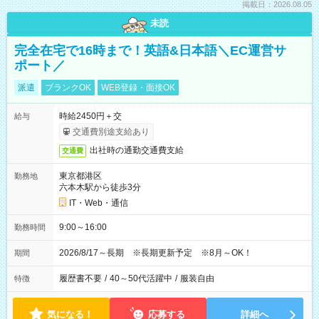
掲載日：2026.08.05
未読
完全在宅で16時まで！英語&日本語＼EC運営サ
ポート／
派遣
ブランクOK
WEB登録・面接OK
時給2450円＋交
給与
交通費別途支給あり
出社時の通勤交通費支給
交通費
東京都港区
勤務地
六本木駅から徒歩3分
IT・Web・通信
9:00～16:00
勤務時間
2026/8/17～長期 ※長期更新予定 ※8月～OK！
期間
履歴書不要
/
40～50代活躍中
/
服装自由
特徴
気になる！
応募する
詳細へ