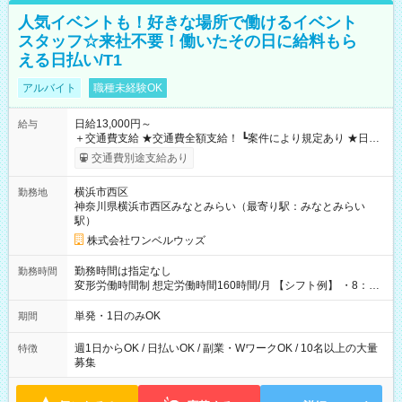
人気イベントも！好きな場所で働けるイベント
スタッフ☆来社不要！働いたその日に給料もら
える日払い/T1
アルバイト
職種未経験OK
日給13,000円～
給与
＋交通費支給 ★交通費全額支給！ ┗案件により規定あり ★日払
いOK！（規定あり） ┗働いたその日に現金GET♪ お仕事後はコ
交通費別途支給あり
ンビニATMから 日払い分を引き落とせます！ 【試用期間】試
用期間なし
横浜市西区
勤務地
神奈川県横浜市西区みなとみらい（最寄り駅：みなとみらい
駅）
株式会社ワンベルウッズ
勤務時間は指定なし
勤務時間
変形労働時間制 想定労働時間160時間/月 【シフト例】 ・8：00
～21：00
単発・1日のみOK
期間
週1日からOK / 日払いOK / 副業・WワークOK / 10名以上の大量
特徴
募集