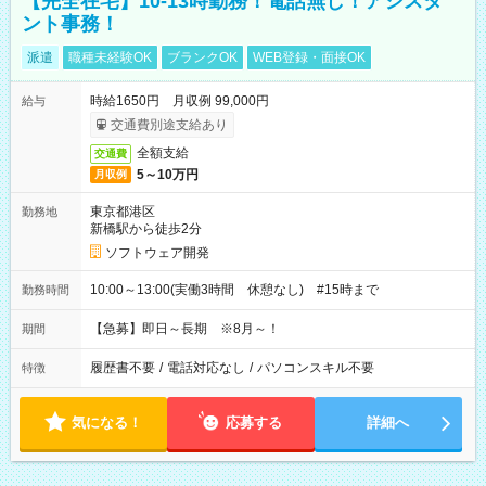
【完全在宅】10-13時勤務！電話無し！アシスタ
ント事務！
派遣
職種未経験OK
ブランクOK
WEB登録・面接OK
時給1650円 月収例 99,000円
給与
交通費別途支給あり
全額支給
交通費
5～10万円
月収例
東京都港区
勤務地
新橋駅から徒歩2分
ソフトウェア開発
10:00～13:00(実働3時間 休憩なし) #15時まで
勤務時間
【急募】即日～長期 ※8月～！
期間
履歴書不要
/
電話対応なし
/
パソコンスキル不要
特徴
気になる！
応募する
詳細へ