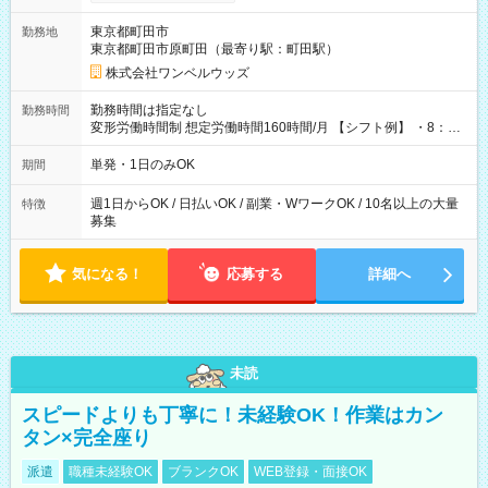
ンビニATMから 日払い分を引き落とせます！ 【試用期間】試
用期間なし
東京都町田市
勤務地
東京都町田市原町田（最寄り駅：町田駅）
株式会社ワンベルウッズ
勤務時間は指定なし
勤務時間
変形労働時間制 想定労働時間160時間/月 【シフト例】 ・8：00
～21：00
単発・1日のみOK
期間
週1日からOK / 日払いOK / 副業・WワークOK / 10名以上の大量
特徴
募集
気になる！
応募する
詳細へ
未読
スピードよりも丁寧に！未経験OK！作業はカン
タン×完全座り
派遣
職種未経験OK
ブランクOK
WEB登録・面接OK