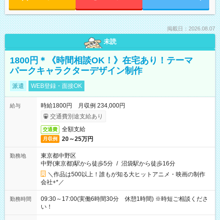
掲載日：2026.08.07
未読
1800円＊《時間相談OK！》在宅あり！テーマ
パークキャラクターデザイン制作
派遣
WEB登録・面接OK
時給1800円 月収例 234,000円
給与
交通費別途支給あり
全額支給
交通費
20～25万円
月収例
東京都中野区
勤務地
中野(東京都)駅から徒歩5分
/
沼袋駅から徒歩16分
＼作品は500以上！誰もが知る大ヒットアニメ・映画の制作
会社+*／
09:30～17:00(実働6時間30分 休憩1時間) ※時短ご相談くださ
勤務時間
い！