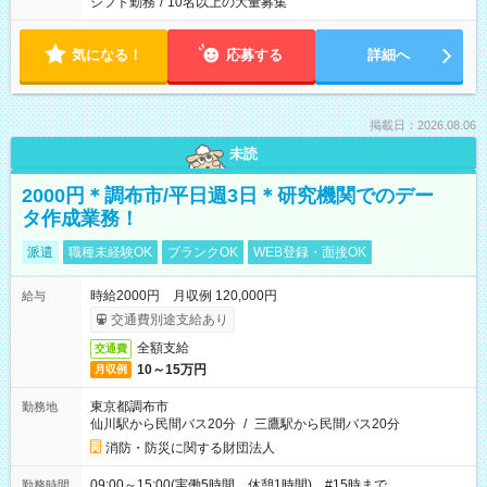
シフト勤務
/
10名以上の大量募集
気になる！
応募する
詳細へ
掲載日：2026.08.06
未読
2000円＊調布市/平日週3日＊研究機関でのデー
タ作成業務！
派遣
職種未経験OK
ブランクOK
WEB登録・面接OK
時給2000円 月収例 120,000円
給与
交通費別途支給あり
全額支給
交通費
10～15万円
月収例
東京都調布市
勤務地
仙川駅から民間バス20分
/
三鷹駅から民間バス20分
消防・防災に関する財団法人
09:00～15:00(実働5時間 休憩1時間) #15時まで
勤務時間