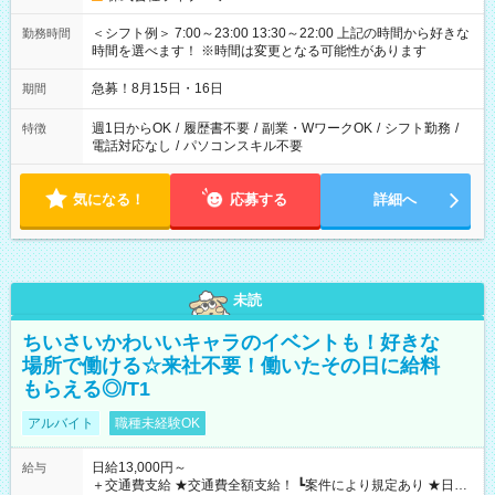
＜シフト例＞ 7:00～23:00 13:30～22:00 上記の時間から好きな
勤務時間
時間を選べます！ ※時間は変更となる可能性があります
急募！8月15日・16日
期間
週1日からOK
/
履歴書不要
/
副業・WワークOK
/
シフト勤務
/
特徴
電話対応なし
/
パソコンスキル不要
気になる！
応募する
詳細へ
未読
ちいさいかわいいキャラのイベントも！好きな
場所で働ける☆来社不要！働いたその日に給料
もらえる◎/T1
アルバイト
職種未経験OK
日給13,000円～
給与
＋交通費支給 ★交通費全額支給！ ┗案件により規定あり ★日払