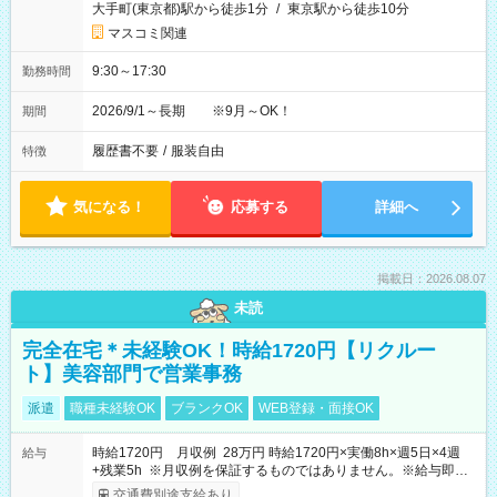
大手町(東京都)駅から徒歩1分
/
東京駅から徒歩10分
マスコミ関連
9:30～17:30
勤務時間
2026/9/1～長期 ※9月～OK！
期間
履歴書不要
/
服装自由
特徴
気になる！
応募する
詳細へ
掲載日：2026.08.07
未読
完全在宅＊未経験OK！時給1720円【リクルー
ト】美容部門で営業事務
派遣
職種未経験OK
ブランクOK
WEB登録・面接OK
時給1720円 月収例 28万円 時給1720円×実働8h×週5日×4週
給与
+残業5h ※月収例を保証するものではありません。※給与即受
取りサービス利用可（利用条件有）
交通費別途支給あり