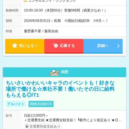
コンサルタント・シンクタンク
10:00-16:00（休憩60分）実働5時間（残業少なめ！）
勤務時間
2026年09月01日～長期 ※開始日相談OK ※9月～！
期間
履歴書不要
/
服装自由
特徴
気になる！
応募する
詳細へ
未読
ちいさいかわいいキャラのイベントも！好きな
場所で働ける☆来社不要！働いたその日に給料
もらえる◎/T1
アルバイト
職種未経験OK
日給13,000円～
給与
＋交通費支給 ★交通費全額支給！ ┗案件により規定あり ★日払
いOK！（規定あり） ┗働いたその日に現金GET♪ お仕事後はコ
交通費別途支給あり