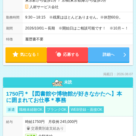
東京駅から徒歩1分
/
京橋(東京都)駅から徒歩5分
人材サービス会社
9:30～18:15 ※残業はほとんどありません。※休憩60分。
勤務時間
2026/10/01～長期 ※開始日はご相談可能です！ ※10月～！
期間
履歴書不要
特徴
気になる！
応募する
詳細へ
掲載日：2026.08.07
未読
1750円＊【図書館や博物館が好きなかたへ】本
に囲まれてお仕事＊事務
派遣
職種未経験OK
ブランクOK
WEB登録・面接OK
時給1750円 月収例 245,000円
給与
交通費別途支給あり