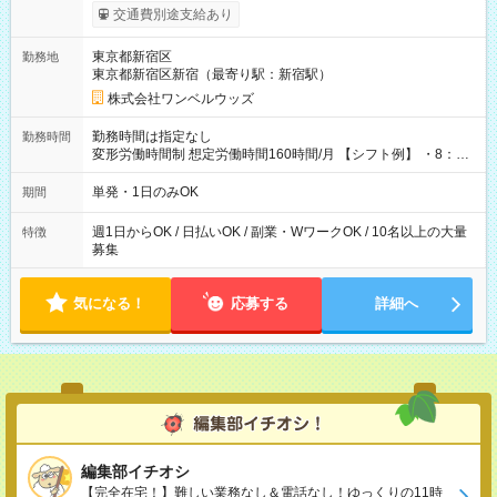
いOK！（規定あり） ┗働いたその日に現金GET♪ お仕事後はコ
交通費別途支給あり
ンビニATMから 日払い分を引き落とせます！ 【試用期間】試
用期間なし
東京都新宿区
勤務地
東京都新宿区新宿（最寄り駅：新宿駅）
株式会社ワンベルウッズ
勤務時間は指定なし
勤務時間
変形労働時間制 想定労働時間160時間/月 【シフト例】 ・8：00
～21：00
単発・1日のみOK
期間
週1日からOK / 日払いOK / 副業・WワークOK / 10名以上の大量
特徴
募集
気になる！
応募する
詳細へ
編集部イチオシ
【完全在宅！】難しい業務なし＆電話なし！ゆっくりの11時