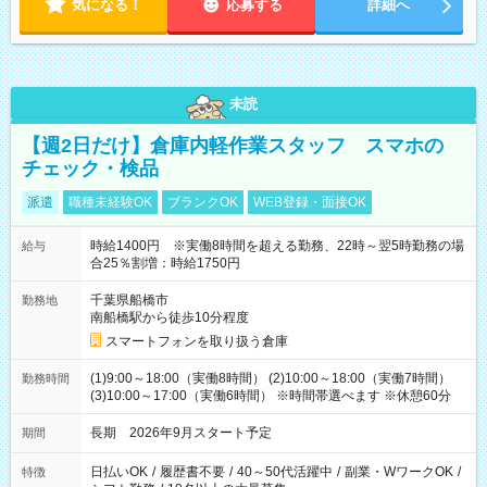
気になる！
応募する
詳細へ
未読
【週2日だけ】倉庫内軽作業スタッフ スマホの
チェック・検品
派遣
職種未経験OK
ブランクOK
WEB登録・面接OK
時給1400円 ※実働8時間を超える勤務、22時～翌5時勤務の場
給与
合25％割増：時給1750円
千葉県船橋市
勤務地
南船橋駅から徒歩10分程度
スマートフォンを取り扱う倉庫
(1)9:00～18:00（実働8時間） (2)10:00～18:00（実働7時間）
勤務時間
(3)10:00～17:00（実働6時間） ※時間帯選べます ※休憩60分
長期 2026年9月スタート予定
期間
日払いOK
/
履歴書不要
/
40～50代活躍中
/
副業・WワークOK
/
特徴