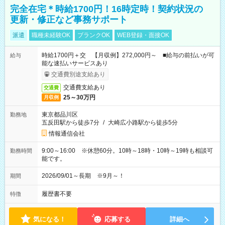
完全在宅＊時給1700円！16時定時！契約状況の
更新・修正など事務サポート
派遣
職種未経験OK
ブランクOK
WEB登録・面接OK
時給1700円＋交 【月収例】272,000円～ ■給与の前払いが可
給与
能な速払いサービスあり
交通費別途支給あり
交通費支給あり
交通費
25～30万円
月収例
東京都品川区
勤務地
五反田駅から徒歩7分
/
大崎広小路駅から徒歩5分
情報通信会社
9:00～16:00 ※休憩60分。10時～18時・10時～19時も相談可
勤務時間
能です。
2026/09/01～長期 ※9月～！
期間
履歴書不要
特徴
気になる！
応募する
詳細へ