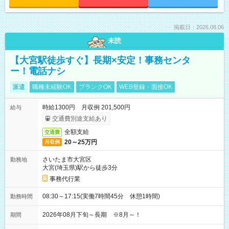
掲載日：2026.08.06
未読
【大宮駅徒歩すぐ】長期×安定！事務センタ
ー！電話ナシ
派遣
職種未経験OK
ブランクOK
WEB登録・面接OK
時給1300円 月収例 201,500円
給与
交通費別途支給あり
全額支給
交通費
20～25万円
月収例
さいたま市大宮区
勤務地
大宮(埼玉県)駅から徒歩3分
事務代行業
08:30～17:15(実働7時間45分 休憩1時間)
勤務時間
2026年08月下旬～長期 ※8月～！
期間