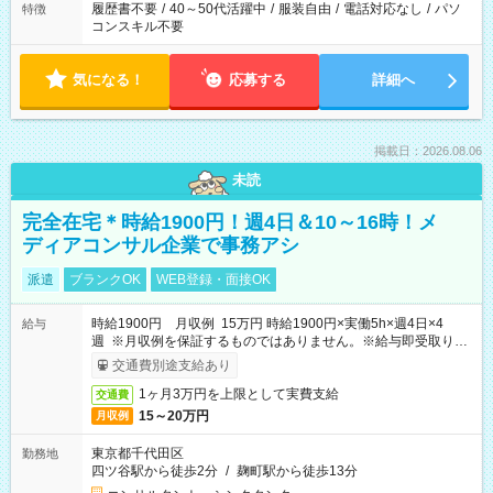
履歴書不要
/
40～50代活躍中
/
服装自由
/
電話対応なし
/
パソ
特徴
コンスキル不要
気になる！
応募する
詳細へ
掲載日：2026.08.06
未読
完全在宅＊時給1900円！週4日＆10～16時！メ
ディアコンサル企業で事務アシ
派遣
ブランクOK
WEB登録・面接OK
時給1900円 月収例 15万円 時給1900円×実働5h×週4日×4
給与
週 ※月収例を保証するものではありません。※給与即受取りサ
ービス利用可（利用条件有）
交通費別途支給あり
1ヶ月3万円を上限として実費支給
交通費
15～20万円
月収例
東京都千代田区
勤務地
四ツ谷駅から徒歩2分
/
麹町駅から徒歩13分