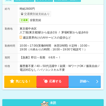
時給2600円
給与
交通費別途支給あり
全額支給
交通費
東京都中央区
勤務地
八丁堀(東京都)駅から徒歩2分
/
茅場町駅から徒歩6分
建設業界向けのAIサービスの提供など
10:00～17:00(実働6時間 休憩1時間) ※定時：10:00～
勤務時間
19:00（※終わりの時間：16:00～19:00で相談可！）
【急募】即日～長期 ※8月～！
期間
履歴書不要
/
40～50代活躍中
/
副業・WワークOK
/
服装自由
/
特徴
電話対応なし
/
パソコンスキル不要
気になる！
応募する
詳細へ
未読