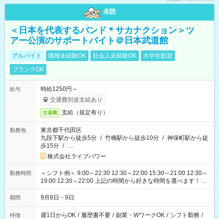
未読
＜日本を代表するバンド＊サカナクション＞ツ
アー公演のサポートバイト＠日本武道館
アルバイト
職種未経験OK
社会人未経験OK
大学生歓迎
ブランクOK
時給1250円～
給与
交通費別途支給あり
支給（規定有り）
交通費
東京都千代田区
勤務地
九段下駅から徒歩5分
/
竹橋駅から徒歩10分
/
神保町駅から徒
歩15分
/
…
株式会社ライブパワー
＜シフト例＞ 9:00～22:30 12:30～22:00 15:30～21:00 12:30～
勤務時間
19:00 12:30～22:00 上記の時間から好きな時間を選べます！ ※
時間は変更となる可能性があります
9月8日・9日
期間
週1日からOK
/
履歴書不要
/
副業・WワークOK
/
シフト勤務
/
特徴