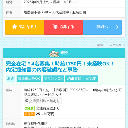
2026年09月上旬～長期 ※9月～！
期間
履歴書不要
/
40～50代活躍中
/
服装自由
特徴
気になる！
応募する
詳細へ
掲載日：2026.08.07
未読
完全在宅＊4名募集！時給1750円！未経験OK！
内定通知書の内容確認など事務
派遣
職種未経験OK
ブランクOK
WEB登録・面接OK
時給1750円＋交 【月収例】290,937円～ ■給与の前払いが可
給与
能な速払いサービスあり
交通費別途支給あり
交通費支給あり
交通費
25～30万円
月収例
東京都千代田区
勤務地