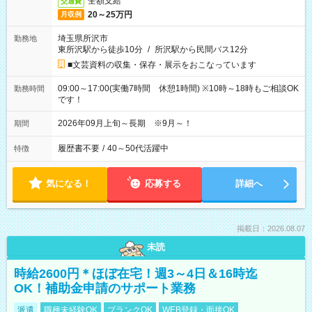
全額支給
交通費
20～25万円
月収例
埼玉県所沢市
勤務地
東所沢駅から徒歩10分
/
所沢駅から民間バス12分
■文芸資料の収集・保存・展示をおこなっています
09:00～17:00(実働7時間 休憩1時間) ※10時～18時もご相談OK
勤務時間
です！
2026年09月上旬～長期 ※9月～！
期間
履歴書不要
/
40～50代活躍中
特徴
気になる！
応募する
詳細へ
掲載日：2026.08.07
未読
時給2600円＊ほぼ在宅！週3～4日＆16時迄
OK！補助金申請のサポート業務
派遣
職種未経験OK
ブランクOK
WEB登録・面接OK