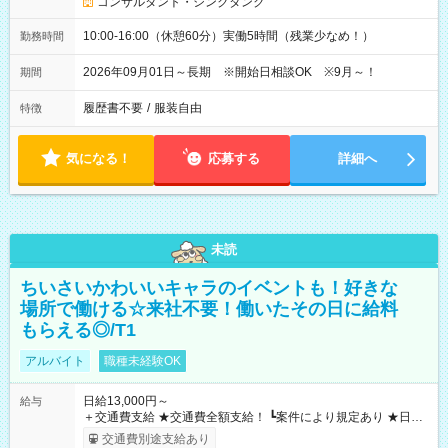
コンサルタント・シンクタンク
10:00-16:00（休憩60分）実働5時間（残業少なめ！）
勤務時間
2026年09月01日～長期 ※開始日相談OK ※9月～！
期間
履歴書不要
/
服装自由
特徴
気になる！
応募する
詳細へ
未読
ちいさいかわいいキャラのイベントも！好きな
場所で働ける☆来社不要！働いたその日に給料
もらえる◎/T1
アルバイト
職種未経験OK
日給13,000円～
給与
＋交通費支給 ★交通費全額支給！ ┗案件により規定あり ★日払
いOK！（規定あり） ┗働いたその日に現金GET♪ お仕事後はコ
交通費別途支給あり