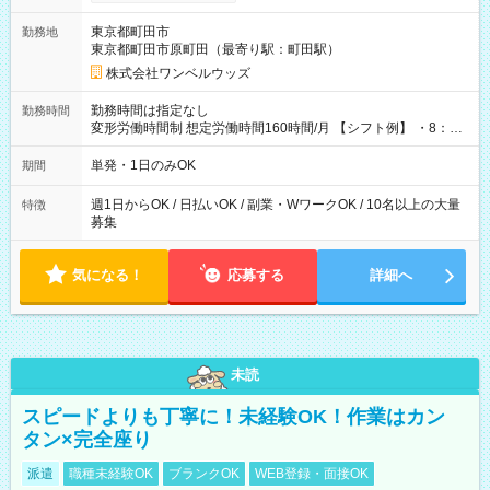
ンビニATMから 日払い分を引き落とせます！ 【試用期間】試
用期間なし
東京都町田市
勤務地
東京都町田市原町田（最寄り駅：町田駅）
株式会社ワンベルウッズ
勤務時間は指定なし
勤務時間
変形労働時間制 想定労働時間160時間/月 【シフト例】 ・8：00
～21：00
単発・1日のみOK
期間
週1日からOK / 日払いOK / 副業・WワークOK / 10名以上の大量
特徴
募集
気になる！
応募する
詳細へ
未読
スピードよりも丁寧に！未経験OK！作業はカン
タン×完全座り
派遣
職種未経験OK
ブランクOK
WEB登録・面接OK