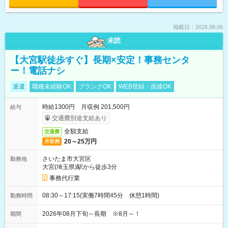
掲載日：2026.08.06
未読
【大宮駅徒歩すぐ】長期×安定！事務センタ
ー！電話ナシ
派遣
職種未経験OK
ブランクOK
WEB登録・面接OK
時給1300円 月収例 201,500円
給与
交通費別途支給あり
全額支給
交通費
20～25万円
月収例
さいたま市大宮区
勤務地
大宮(埼玉県)駅から徒歩3分
事務代行業
08:30～17:15(実働7時間45分 休憩1時間)
勤務時間
2026年08月下旬～長期 ※8月～！
期間