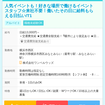
人気イベントも！好きな場所で働けるイベント
スタッフ☆来社不要！働いたその日に給料もら
える日払い/T1
アルバイト
職種未経験OK
日給13,000円～
給与
＋交通費支給 ★交通費全額支給！ ┗案件により規定あり ★日払
いOK！（規定あり） ┗働いたその日に現金GET♪ お仕事後はコ
交通費別途支給あり
ンビニATMから 日払い分を引き落とせます！ 【試用期間】試
用期間なし
横浜市西区
勤務地
神奈川県横浜市西区みなとみらい（最寄り駅：みなとみらい
駅）
株式会社ワンベルウッズ
勤務時間は指定なし
勤務時間
変形労働時間制 想定労働時間160時間/月 【シフト例】 ・8：00
～21：00
単発・1日のみOK
期間
週1日からOK / 日払いOK / 副業・WワークOK / 10名以上の大量
特徴
募集