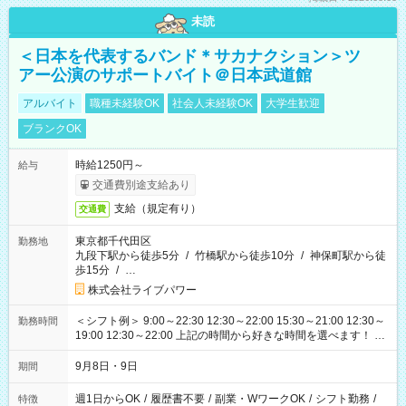
未読
＜日本を代表するバンド＊サカナクション＞ツ
アー公演のサポートバイト＠日本武道館
アルバイト
職種未経験OK
社会人未経験OK
大学生歓迎
ブランクOK
時給1250円～
給与
交通費別途支給あり
支給（規定有り）
交通費
東京都千代田区
勤務地
九段下駅から徒歩5分
/
竹橋駅から徒歩10分
/
神保町駅から徒
歩15分
/
…
株式会社ライブパワー
＜シフト例＞ 9:00～22:30 12:30～22:00 15:30～21:00 12:30～
勤務時間
19:00 12:30～22:00 上記の時間から好きな時間を選べます！ ※
時間は変更となる可能性があります
9月8日・9日
期間
週1日からOK
/
履歴書不要
/
副業・WワークOK
/
シフト勤務
/
特徴