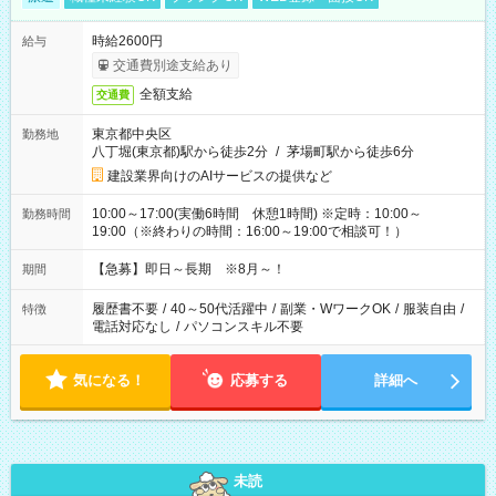
時給2600円
給与
交通費別途支給あり
全額支給
交通費
東京都中央区
勤務地
八丁堀(東京都)駅から徒歩2分
/
茅場町駅から徒歩6分
建設業界向けのAIサービスの提供など
10:00～17:00(実働6時間 休憩1時間) ※定時：10:00～
勤務時間
19:00（※終わりの時間：16:00～19:00で相談可！）
【急募】即日～長期 ※8月～！
期間
履歴書不要
/
40～50代活躍中
/
副業・WワークOK
/
服装自由
/
特徴
電話対応なし
/
パソコンスキル不要
気になる！
応募する
詳細へ
未読