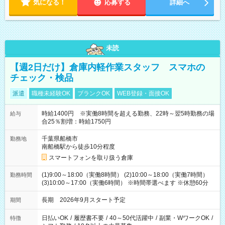
気になる！
応募する
詳細へ
未読
【週2日だけ】倉庫内軽作業スタッフ スマホの
チェック・検品
派遣
職種未経験OK
ブランクOK
WEB登録・面接OK
時給1400円 ※実働8時間を超える勤務、22時～翌5時勤務の場
給与
合25％割増：時給1750円
千葉県船橋市
勤務地
南船橋駅から徒歩10分程度
スマートフォンを取り扱う倉庫
(1)9:00～18:00（実働8時間） (2)10:00～18:00（実働7時間）
勤務時間
(3)10:00～17:00（実働6時間） ※時間帯選べます ※休憩60分
長期 2026年9月スタート予定
期間
日払いOK
/
履歴書不要
/
40～50代活躍中
/
副業・WワークOK
/
特徴