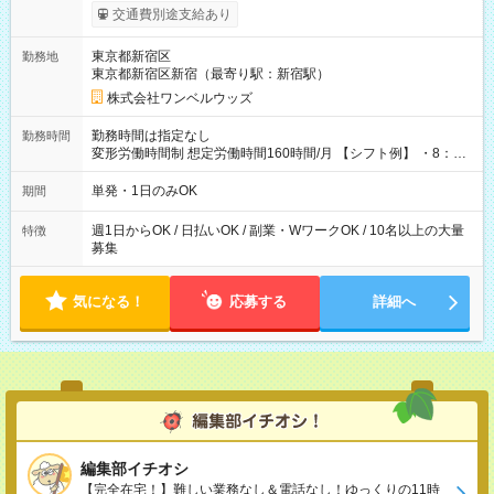
いOK！（規定あり） ┗働いたその日に現金GET♪ お仕事後はコ
交通費別途支給あり
ンビニATMから 日払い分を引き落とせます！ 【試用期間】試
用期間なし
東京都新宿区
勤務地
東京都新宿区新宿（最寄り駅：新宿駅）
株式会社ワンベルウッズ
勤務時間は指定なし
勤務時間
変形労働時間制 想定労働時間160時間/月 【シフト例】 ・8：00
～21：00
単発・1日のみOK
期間
週1日からOK / 日払いOK / 副業・WワークOK / 10名以上の大量
特徴
募集
気になる！
応募する
詳細へ
編集部イチオシ
【完全在宅！】難しい業務なし＆電話なし！ゆっくりの11時