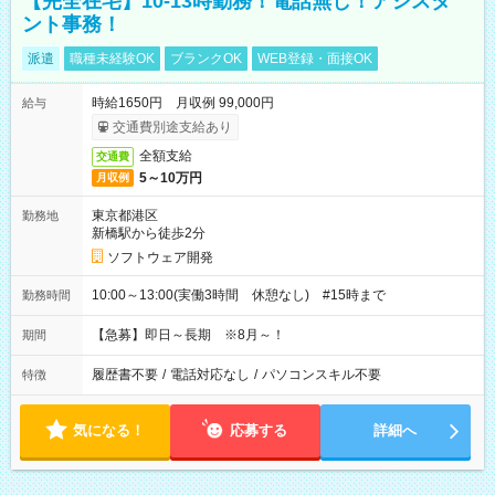
【完全在宅】10-13時勤務！電話無し！アシスタ
ント事務！
派遣
職種未経験OK
ブランクOK
WEB登録・面接OK
時給1650円 月収例 99,000円
給与
交通費別途支給あり
全額支給
交通費
5～10万円
月収例
東京都港区
勤務地
新橋駅から徒歩2分
ソフトウェア開発
10:00～13:00(実働3時間 休憩なし) #15時まで
勤務時間
【急募】即日～長期 ※8月～！
期間
履歴書不要
/
電話対応なし
/
パソコンスキル不要
特徴
気になる！
応募する
詳細へ