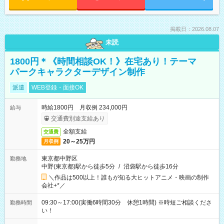
掲載日：2026.08.07
未読
1800円＊《時間相談OK！》在宅あり！テーマ
パークキャラクターデザイン制作
派遣
WEB登録・面接OK
時給1800円 月収例 234,000円
給与
交通費別途支給あり
全額支給
交通費
20～25万円
月収例
東京都中野区
勤務地
中野(東京都)駅から徒歩5分
/
沼袋駅から徒歩16分
＼作品は500以上！誰もが知る大ヒットアニメ・映画の制作
会社+*／
09:30～17:00(実働6時間30分 休憩1時間) ※時短ご相談くださ
勤務時間
い！