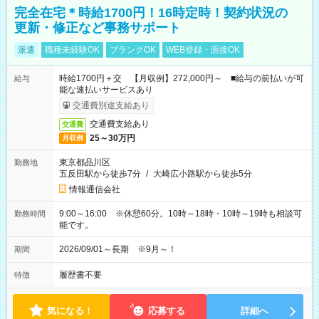
完全在宅＊時給1700円！16時定時！契約状況の
更新・修正など事務サポート
派遣
職種未経験OK
ブランクOK
WEB登録・面接OK
時給1700円＋交 【月収例】272,000円～ ■給与の前払いが可
給与
能な速払いサービスあり
交通費別途支給あり
交通費支給あり
交通費
25～30万円
月収例
東京都品川区
勤務地
五反田駅から徒歩7分
/
大崎広小路駅から徒歩5分
情報通信会社
9:00～16:00 ※休憩60分。10時～18時・10時～19時も相談可
勤務時間
能です。
2026/09/01～長期 ※9月～！
期間
履歴書不要
特徴
気になる！
応募する
詳細へ