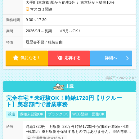
大手町(東京都)駅から徒歩1分
/
東京駅から徒歩10分
マスコミ関連
9:30～17:30
勤務時間
2026/9/1～長期 ※9月～OK！
期間
履歴書不要
/
服装自由
特徴
気になる！
応募する
詳細へ
掲載日：2026.08.07
未読
完全在宅＊未経験OK！時給1720円【リクルー
ト】美容部門で営業事務
派遣
職種未経験OK
ブランクOK
WEB登録・面接OK
時給1720円 月収例 28万円 時給1720円×実働8h×週5日×4週
給与
+残業5h ※月収例を保証するものではありません。※給与即受
取りサービス利用可（利用条件有）
交通費別途支給あり