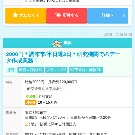
シフト勤務
/
10名以上の大量募集
気になる！
応募する
詳細へ
掲載日：2026.08.06
未読
2000円＊調布市/平日週3日＊研究機関でのデー
タ作成業務！
派遣
職種未経験OK
ブランクOK
WEB登録・面接OK
時給2000円 月収例 120,000円
給与
交通費別途支給あり
全額支給
交通費
10～15万円
月収例
東京都調布市
勤務地
仙川駅から民間バス20分
/
三鷹駅から民間バス20分
消防・防災に関する財団法人
09:00～15:00(実働5時間 休憩1時間) #15時まで
勤務時間