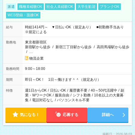
派遣
職種未経験OK
社会人未経験OK
大学生歓迎
ブランクOK
WEB登録・面接OK
時給1414円～ ▼日払いOK（規定あり） ■初勤務手当あり
給与
※規定による
東京都新宿区
勤務地
新宿駅から徒歩
/
新宿三丁目駅から徒歩
/
高田馬場駅から徒歩
/
…
物流企業
9:00～18:00
勤務時間
即日～OK！ 1日～働けます＾＾（規定あり）
期間
週1日からOK
/
日払いOK
/
履歴書不要
/
40～50代活躍中
/
副
特徴
業・WワークOK
/
服装自由
/
シフト勤務
/
10名以上の大量募
集
/
電話対応なし
/
パソコンスキル不要
気になる！
応募する
詳細へ
掲載日：2026.08.03