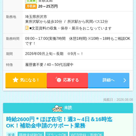
全額支給
交通費
20～25万円
月収例
埼玉県所沢市
勤務地
東所沢駅から徒歩10分
/
所沢駅から民間バス12分
■文芸資料の収集・保存・展示をおこなっています
09:00～17:00(実働7時間 休憩1時間) ※10時～18時もご相談OK
勤務時間
です！
2026年09月上旬～長期 ※9月～！
期間
履歴書不要
/
40～50代活躍中
特徴
気になる！
応募する
詳細へ
掲載日：2026.08.08
未読
時給2600円＊ほぼ在宅！週3～4日＆16時迄
OK！補助金申請のサポート業務
派遣
職種未経験OK
ブランクOK
WEB登録・面接OK