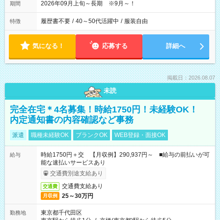
2026年09月上旬～長期 ※9月～！
期間
履歴書不要
/
40～50代活躍中
/
服装自由
特徴
気になる！
応募する
詳細へ
掲載日：2026.08.07
未読
完全在宅＊4名募集！時給1750円！未経験OK！
内定通知書の内容確認など事務
派遣
職種未経験OK
ブランクOK
WEB登録・面接OK
時給1750円＋交 【月収例】290,937円～ ■給与の前払いが可
給与
能な速払いサービスあり
交通費別途支給あり
交通費支給あり
交通費
25～30万円
月収例
東京都千代田区
勤務地