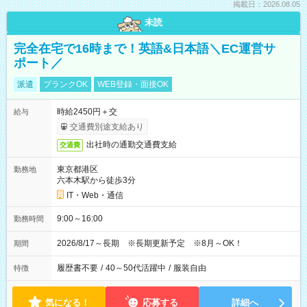
掲載日：2026.08.05
未読
完全在宅で16時まで！英語&日本語＼EC運営サ
ポート／
派遣
ブランクOK
WEB登録・面接OK
時給2450円＋交
給与
交通費別途支給あり
出社時の通勤交通費支給
交通費
東京都港区
勤務地
六本木駅から徒歩3分
IT・Web・通信
9:00～16:00
勤務時間
2026/8/17～長期 ※長期更新予定 ※8月～OK！
期間
履歴書不要
/
40～50代活躍中
/
服装自由
特徴
気になる！
応募する
詳細へ