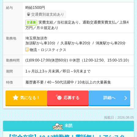
時給1500円
給与
交通費別途支給あり
実費支給／当社規定あり。通勤交通費実費支払／上限4
交通費
万円／月※規定あり
埼玉県加須市
勤務地
加須駅から車10分
/
久喜駅から車20分
/
鴻巣駅から車20分
物流・ロジスティクス
(1)09:00-17:00(休憩60分) ※休憩（12:00-12:50、15:00-15:10）
勤務時間
1ヶ月以上3ヶ月未満／即日～9月末まで
期間
履歴書不要
/
40～50代活躍中
/
10名以上の大量募集
特徴
気になる！
応募する
詳細へ
掲載日：2026.08.05
未読