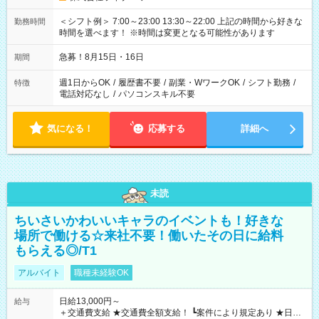
＜シフト例＞ 7:00～23:00 13:30～22:00 上記の時間から好きな
勤務時間
時間を選べます！ ※時間は変更となる可能性があります
急募！8月15日・16日
期間
週1日からOK
/
履歴書不要
/
副業・WワークOK
/
シフト勤務
/
特徴
電話対応なし
/
パソコンスキル不要
気になる！
応募する
詳細へ
未読
ちいさいかわいいキャラのイベントも！好きな
場所で働ける☆来社不要！働いたその日に給料
もらえる◎/T1
アルバイト
職種未経験OK
日給13,000円～
給与
＋交通費支給 ★交通費全額支給！ ┗案件により規定あり ★日払