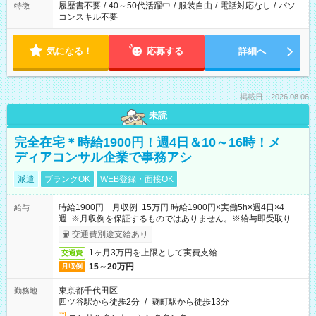
履歴書不要
/
40～50代活躍中
/
服装自由
/
電話対応なし
/
パソ
特徴
コンスキル不要
気になる！
応募する
詳細へ
掲載日：2026.08.06
未読
完全在宅＊時給1900円！週4日＆10～16時！メ
ディアコンサル企業で事務アシ
派遣
ブランクOK
WEB登録・面接OK
時給1900円 月収例 15万円 時給1900円×実働5h×週4日×4
給与
週 ※月収例を保証するものではありません。※給与即受取りサ
ービス利用可（利用条件有）
交通費別途支給あり
1ヶ月3万円を上限として実費支給
交通費
15～20万円
月収例
東京都千代田区
勤務地
四ツ谷駅から徒歩2分
/
麹町駅から徒歩13分