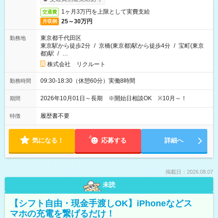
1ヶ月3万円を上限として実費支給
交通費
25～30万円
月収例
東京都千代田区
勤務地
東京駅から徒歩2分
/
京橋(東京都)駅から徒歩4分
/
宝町(東京
都)駅
/
…
株式会社 リクルート
09:30-18:30（休憩60分）実働8時間
勤務時間
2026年10月01日～長期 ※開始日相談OK ※10月～！
期間
履歴書不要
特徴
気になる！
応募する
詳細へ
掲載日：2026.08.07
未読
【シフト自由・現金手渡しOK】iPhoneなどス
マホの充電を繋げるだけ！