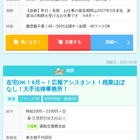
【急募】即日～長期 お仕事の最長期間は2027年3月末迄 派
期間
遣法の制限を受けるお仕事です ※8月～！
履歴書不要
/
40～50代活躍中
/
副業・WワークOK
特徴
気になる！
応募する
詳細へ
掲載日：2026.08.08
未読
在宅OK！9月～！広報アシスタント！残業ほぼ
なし！大手法律事務所！
派遣
ブランクOK
WEB登録・面接OK
時給2000～2100円＋交
給与
交通費別途支給あり
通勤交通費支給
交通費
東京都千代田区
勤務地