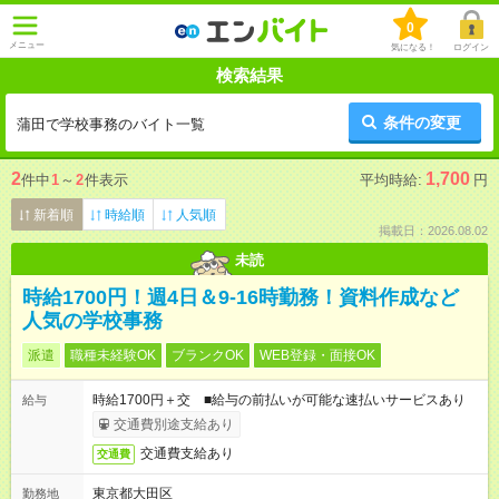
0
メニュー
気になる！
ログイン
検索結果
条件の変更
蒲田で学校事務のバイト一覧
2
1,700
件中
1
～
2
件表示
平均時給:
円
新着順
時給順
人気順
掲載日：2026.08.02
未読
時給1700円！週4日＆9-16時勤務！資料作成など
人気の学校事務
派遣
職種未経験OK
ブランクOK
WEB登録・面接OK
時給1700円＋交 ■給与の前払いが可能な速払いサービスあり
給与
交通費別途支給あり
交通費支給あり
交通費
東京都大田区
勤務地