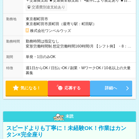
＋交通費支給 ★交通費全額支給！ ┗案件により規定あり ★日払
いOK！（規定あり） ┗働いたその日に現金GET♪ お仕事後はコ
交通費別途支給あり
ンビニATMから 日払い分を引き落とせます！ 【試用期間】試
用期間なし
東京都町田市
勤務地
東京都町田市原町田（最寄り駅：町田駅）
株式会社ワンベルウッズ
勤務時間は指定なし
勤務時間
変形労働時間制 想定労働時間160時間/月 【シフト例】 ・8：00
～21：00
単発・1日のみOK
期間
週1日からOK / 日払いOK / 副業・WワークOK / 10名以上の大量
特徴
募集
気になる！
応募する
詳細へ
未読
スピードよりも丁寧に！未経験OK！作業はカン
タン×完全座り