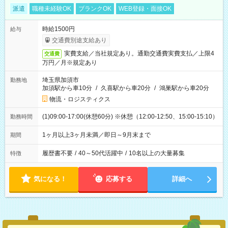
派遣
職種未経験OK
ブランクOK
WEB登録・面接OK
時給1500円
給与
交通費別途支給あり
実費支給／当社規定あり。通勤交通費実費支払／上限4
交通費
万円／月※規定あり
埼玉県加須市
勤務地
加須駅から車10分
/
久喜駅から車20分
/
鴻巣駅から車20分
物流・ロジスティクス
(1)09:00-17:00(休憩60分) ※休憩（12:00-12:50、15:00-15:10）
勤務時間
1ヶ月以上3ヶ月未満／即日～9月末まで
期間
履歴書不要
/
40～50代活躍中
/
10名以上の大量募集
特徴
気になる！
応募する
詳細へ