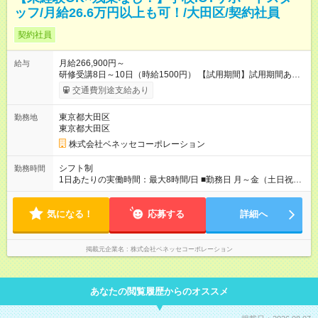
ッフ/月給26.6万円以上も可！/大田区/契約社員
契約社員
月給266,900円～
給与
研修受講8日～10日（時給1500円） 【試用期間】試用期間あり
試用期間の長さ：6ヶ月 雇用形態、給与は本採用時と同じです。
交通費別途支給あり
東京都大田区
勤務地
東京都大田区
株式会社ベネッセコーポレーション
シフト制
勤務時間
1日あたりの実働時間：最大8時間/日 ■勤務日 月～金（土日祝休
み） ■勤務時間 学校滞在：8:30※～17:30の間の連続した8時間
（うち休憩１時間）＋自宅での報告書作成1時間 実働8時間/日 ※
気になる！
勤務時間が8:30～の場合、朝8時半から学校で就業できることが
応募する
詳細へ
必要
掲載元企業名
株式会社ベネッセコーポレーション
あなたの閲覧履歴からのオススメ