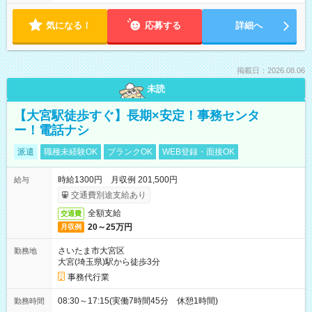
気になる！
応募する
詳細へ
掲載日：2026.08.06
未読
【大宮駅徒歩すぐ】長期×安定！事務センタ
ー！電話ナシ
派遣
職種未経験OK
ブランクOK
WEB登録・面接OK
時給1300円 月収例 201,500円
給与
交通費別途支給あり
全額支給
交通費
20～25万円
月収例
さいたま市大宮区
勤務地
大宮(埼玉県)駅から徒歩3分
事務代行業
08:30～17:15(実働7時間45分 休憩1時間)
勤務時間