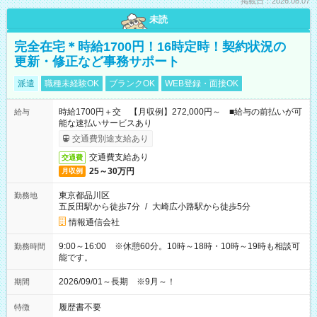
掲載日：2026.08.07
未読
完全在宅＊時給1700円！16時定時！契約状況の
更新・修正など事務サポート
派遣
職種未経験OK
ブランクOK
WEB登録・面接OK
時給1700円＋交 【月収例】272,000円～ ■給与の前払いが可
給与
能な速払いサービスあり
交通費別途支給あり
交通費支給あり
交通費
25～30万円
月収例
東京都品川区
勤務地
五反田駅から徒歩7分
/
大崎広小路駅から徒歩5分
情報通信会社
9:00～16:00 ※休憩60分。10時～18時・10時～19時も相談可
勤務時間
能です。
2026/09/01～長期 ※9月～！
期間
履歴書不要
特徴