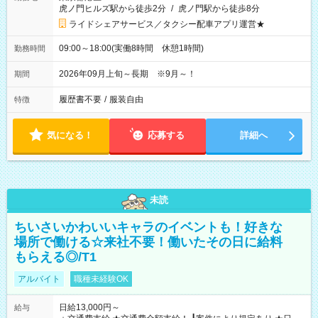
虎ノ門ヒルズ駅から徒歩2分
/
虎ノ門駅から徒歩8分
ライドシェアサービス／タクシー配車アプリ運営★
09:00～18:00(実働8時間 休憩1時間)
勤務時間
2026年09月上旬～長期 ※9月～！
期間
履歴書不要
/
服装自由
特徴
気になる！
応募する
詳細へ
未読
ちいさいかわいいキャラのイベントも！好きな
場所で働ける☆来社不要！働いたその日に給料
もらえる◎/T1
アルバイト
職種未経験OK
日給13,000円～
給与