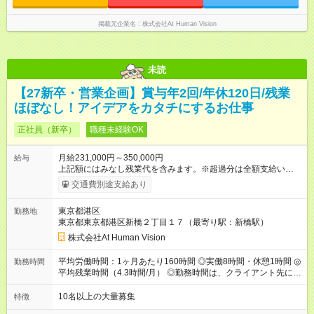
時間 15時間／月
掲載元企業名
株式会社At Human Vision
未読
【27新卒・営業企画】賞与年2回/年休120日/残業
ほぼなし！アイデアをカタチにするお仕事
正社員（新卒）
職種未経験OK
月給231,000円～350,000円
給与
上記額にはみなし残業代を含みます。※超過分は全額支給いたし
ます。 みなし残業代 24,000円 ～ 37,000円／月 みなし残業時
交通費別途支給あり
間 15時間／月 【給与】 月給： 大卒・院卒 ：243，000
円（固定残業代 26，000円） 短大・専門・高専卒：231，000円
東京都港区
勤務地
（固定残業代 24，000円） 賞与：年２回 （業績連動型） 昇
東京都東京都港区新橋２丁目１７（最寄り駅：新橋駅）
給：年２回（3月、9月) 試用期間：6ヶ月 ※上記額にはみなし残
業代（月15時間分）が含まれた 金額になります。超過分は追加
株式会社At Human Vision
で全額支給。 【頑張りを給与・キャリアに還元します】 年に2
回⼈事評価があり等級が決まります。 等級に合わせた給与設定
平均労働時間：1ヶ月あたり160時間 ◎実働8時間・休憩1時間 ◎
勤務時間
のため、若い内からでも頑張り次第で給与アップが叶います。
平均残業時間（4.3時間/月） ◎勤務時間は、クライアント先に
⼀般職（20～31万円）→リーダー（⽉給26～36万円） →係⻑
より異なります。 ※＜シフト例＞ 10:00～19:00／11:00～
（⽉給34～45万円）→課⻑（⽉給36～48万円）→部⻑（⽉給40
20:00 平均労働時間：1ヶ月あたり160時間 ◎実働8時間・休憩1
10名以上の大量募集
特徴
～58万円） 【試用期間】試用期間あり 試用期間の長さ：6ヶ月
時間 ◎平均残業時間（4.3時間/月） ◎勤務時間は、クライアント