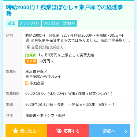
時給2000円！残業ほぼなし▼東戸塚での経理事
務
派遣
ブランクOK
WEB登録・面接OK
時給2000円 月収例 32万円 時給2000円×実働8h×週5日×4
給与
週 ※月収例を保証するものではありません。※給与即受取りサ
ービス利用可（利用条件有）
交通費別途支給あり
1ヶ月3万円を上限として実費支給
交通費
30万円～
月収例
横浜市戸塚区
勤務地
東戸塚駅から徒歩5分
不動産業
09:00-18:00（休憩60分）実働8時間（残業少なめ！）
勤務時間
2026年08月24日～長期 ※開始日相談OK ※8月～！
期間
履歴書不要
/
シフト勤務
特徴
気になる！
応募する
詳細へ