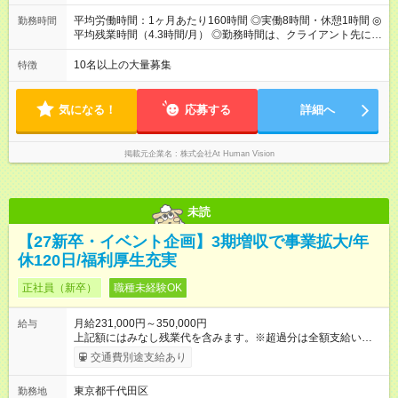
で全額支給。 【頑張りを給与・キャリアに還元します】 年に2
回⼈事評価があり等級が決まります。 等級に合わせた給与設定
平均労働時間：1ヶ月あたり160時間 ◎実働8時間・休憩1時間 ◎
勤務時間
のため、若い内からでも頑張り次第で給与アップが叶います。
平均残業時間（4.3時間/月） ◎勤務時間は、クライアント先に
⼀般職（20～31万円）→リーダー（⽉給26～36万円） →係⻑
より異なります。 ※＜シフト例＞ 10:00～19:00／11:00～
（⽉給34～45万円）→課⻑（⽉給36～48万円）→部⻑（⽉給40
20:00 平均労働時間：1ヶ月あたり160時間 ◎実働8時間・休憩1
10名以上の大量募集
特徴
～58万円） 【試用期間】試用期間あり 試用期間の長さ：6ヶ月
時間 ◎平均残業時間（4.3時間/月） ◎勤務時間は、クライアント
※ 雇用形態と給与に、本採用時と異なる部分があります。 雇用
先に より異なります。 ※＜シフト例＞ 10:00～19:00／11:00
形態：本採用時と同じです。 給与：月給 224,000円 ～ 330,000
～20:00
気になる！
応募する
詳細へ
円 上記額にはみなし残業代を含みます。※超過分は全額支給い
たします。 みなし残業代 24,000円 ～ 34,000円／月 みなし残業
時間 15時間／月
掲載元企業名
株式会社At Human Vision
未読
【27新卒・イベント企画】3期増収で事業拡大/年
休120日/福利厚生充実
正社員（新卒）
職種未経験OK
月給231,000円～350,000円
給与
上記額にはみなし残業代を含みます。※超過分は全額支給いたし
ます。 みなし残業代 24,000円 ～ 37,000円／月 みなし残業時
交通費別途支給あり
間 15時間／月 【給与】 月給： 大卒・院卒 ：243，000
円（固定残業代 26，000円） 短大・専門・高専卒：231，000円
東京都千代田区
勤務地
（固定残業代 24，000円） 賞与：年２回 （業績連動型） 昇