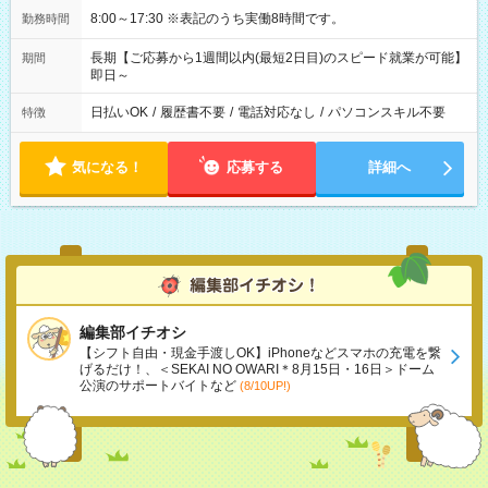
8:00～17:30 ※表記のうち実働8時間です。
勤務時間
長期【ご応募から1週間以内(最短2日目)のスピード就業が可能】
期間
即日～
日払いOK
/
履歴書不要
/
電話対応なし
/
パソコンスキル不要
特徴
気になる！
応募する
詳細へ
編集部イチオシ
【シフト自由・現金手渡しOK】iPhoneなどスマホの充電を繋
げるだけ！、＜SEKAI NO OWARI＊8月15日・16日＞ドーム
公演のサポートバイトなど
(8/10UP!)