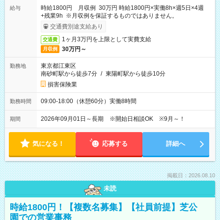
時給1800円 月収例 30万円 時給1800円×実働8h×週5日×4週
給与
+残業9h ※月収例を保証するものではありません。
交通費別途支給あり
1ヶ月3万円を上限として実費支給
交通費
30万円～
月収例
東京都江東区
勤務地
南砂町駅から徒歩7分
/
東陽町駅から徒歩10分
損害保険業
09:00-18:00（休憩60分）実働8時間
勤務時間
2026年09月01日～長期 ※開始日相談OK ※9月～！
期間
気になる！
応募する
詳細へ
掲載日：2026.08.10
未読
時給1800円！【複数名募集】【社員前提】芝公
園での営業事務