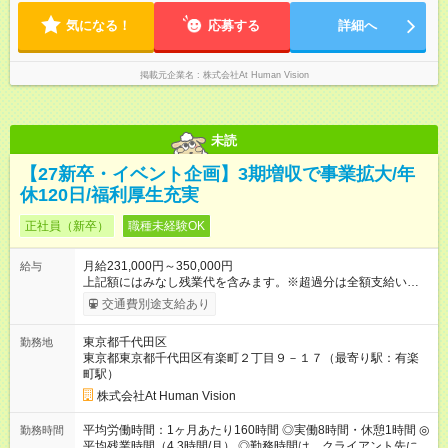
※ 雇用形態と給与に、本採用時と異なる部分があります。 雇用
先に より異なります。 ※＜シフト例＞ 10:00～19:00／11:00
形態：本採用時と同じです。 給与：月給 224,000円 ～ 330,000
～20:00
気になる！
応募する
詳細へ
円 上記額にはみなし残業代を含みます。※超過分は全額支給い
たします。 みなし残業代 24,000円 ～ 34,000円／月 みなし残業
時間 15時間／月
掲載元企業名
株式会社At Human Vision
未読
【27新卒・イベント企画】3期増収で事業拡大/年
休120日/福利厚生充実
正社員（新卒）
職種未経験OK
月給231,000円～350,000円
給与
上記額にはみなし残業代を含みます。※超過分は全額支給いたし
ます。 みなし残業代 24,000円 ～ 37,000円／月 みなし残業時
交通費別途支給あり
間 15時間／月 【給与】 月給： 大卒・院卒 ：243，000
円（固定残業代 26，000円） 短大・専門・高専卒：231，000円
東京都千代田区
勤務地
（固定残業代 24，000円） 賞与：年２回 （業績連動型） 昇
東京都東京都千代田区有楽町２丁目９－１７（最寄り駅：有楽
給：年２回（3月、9月) 試用期間：6ヶ月 ※上記額にはみなし残
町駅）
業代（月15時間分）が含まれた 金額になります。超過分は追加
で全額支給。 【頑張りを給与・キャリアに還元します】 年に2
株式会社At Human Vision
回⼈事評価があり等級が決まります。 等級に合わせた給与設定
のため、若い内からでも頑張り次第で給与アップが叶います。
平均労働時間：1ヶ月あたり160時間 ◎実働8時間・休憩1時間 ◎
勤務時間
⼀般職（20～31万円）→リーダー（⽉給26～36万円） →係⻑
平均残業時間（4.3時間/月） ◎勤務時間は、クライアント先に