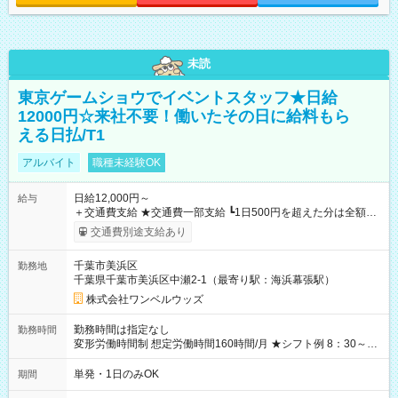
未読
東京ゲームショウでイベントスタッフ★日給
12000円☆来社不要！働いたその日に給料もら
える日払/T1
アルバイト
職種未経験OK
日給12,000円～
給与
＋交通費支給 ★交通費一部支給 ┗1日500円を超えた分は全額支
給！ ※往復500円以内の方は自己負担となります ★日払いOK！
交通費別途支給あり
（規定あり） ┗働いたその日に現金GET♪ お仕事後はコンビニ
ATMから 日払い分を引き落とせます！ 【試用期間】試用期間
千葉市美浜区
勤務地
なし
千葉県千葉市美浜区中瀬2-1（最寄り駅：海浜幕張駅）
株式会社ワンベルウッズ
勤務時間は指定なし
勤務時間
変形労働時間制 想定労働時間160時間/月 ★シフト例 8：30～
19：00
単発・1日のみOK
期間