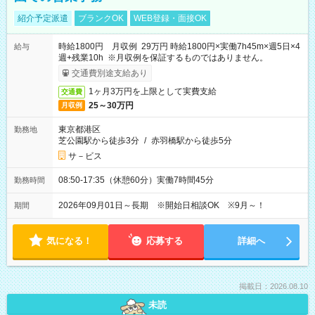
紹介予定派遣
ブランクOK
WEB登録・面接OK
時給1800円 月収例 29万円 時給1800円×実働7h45m×週5日×4
給与
週+残業10h ※月収例を保証するものではありません。
交通費別途支給あり
1ヶ月3万円を上限として実費支給
交通費
25～30万円
月収例
東京都港区
勤務地
芝公園駅から徒歩3分
/
赤羽橋駅から徒歩5分
サ－ビス
08:50-17:35（休憩60分）実働7時間45分
勤務時間
2026年09月01日～長期 ※開始日相談OK ※9月～！
期間
気になる！
応募する
詳細へ
掲載日：2026.08.10
未読