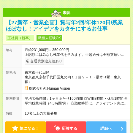
未読
【27新卒・営業企画】賞与年2回/年休120日/残業
ほぼなし！アイデアをカタチにするお仕事
正社員（新卒）
職種未経験OK
月給231,000円～350,000円
給与
上記額にはみなし残業代を含みます。※超過分は全額支給いたし
ます。 みなし残業代 24,000円 ～ 37,000円／月 みなし残業時
交通費別途支給あり
間 15時間／月 【給与】 月給： 大卒・院卒 ：243，000
円（固定残業代 26，000円） 短大・専門・高専卒：231，000円
東京都千代田区
勤務地
（固定残業代 24，000円） 賞与：年２回 （業績連動型） 昇
東京都東京都千代田区丸の内１丁目９－１（最寄り駅：東京
給：年２回（3月、9月) 試用期間：6ヶ月 ※上記額にはみなし残
駅）
業代（月15時間分）が含まれた 金額になります。超過分は追加
で全額支給。 【頑張りを給与・キャリアに還元します】 年に2
株式会社At Human Vision
回⼈事評価があり等級が決まります。 等級に合わせた給与設定
のため、若い内からでも頑張り次第で給与アップが叶います。
平均労働時間：1ヶ月あたり160時間 ◎実働8時間・休憩1時間 ◎
勤務時間
⼀般職（20～31万円）→リーダー（⽉給26～36万円） →係⻑
平均残業時間（4.3時間/月） ◎勤務時間は、クライアント先に
（⽉給34～45万円）→課⻑（⽉給36～48万円）→部⻑（⽉給40
より異なります。 ※＜シフト例＞ 10:00～19:00／11:00～
～58万円） 【試用期間】試用期間あり 試用期間の長さ：6ヶ月
20:00 平均労働時間：1ヶ月あたり160時間 ◎実働8時間・休憩1
10名以上の大量募集
特徴
※ 雇用形態と給与に、本採用時と異なる部分があります。 雇用
時間 ◎平均残業時間（4.3時間/月） ◎勤務時間は、クライアント
形態：本採用時と同じです。 給与：月給 224,000円 ～ 330,000
先に より異なります。 ※＜シフト例＞ 10:00～19:00／11:00
円 上記額にはみなし残業代を含みます。※超過分は全額支給い
～20:00
気になる！
応募する
詳細へ
たします。 みなし残業代 24,000円 ～ 34,000円／月 みなし残業