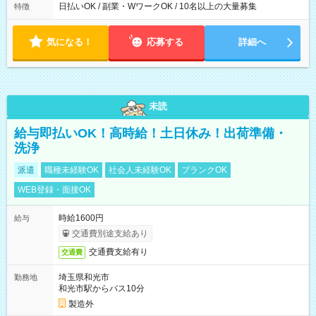
日払いOK / 副業・WワークOK / 10名以上の大量募集
特徴
気になる！
応募する
詳細へ
未読
給与即払いOK！高時給！土日休み！出荷準備・
洗浄
派遣
職種未経験OK
社会人未経験OK
ブランクOK
WEB登録・面接OK
時給1600円
給与
交通費別途支給あり
交通費支給有り
交通費
埼玉県和光市
勤務地
和光市駅からバス10分
製造外