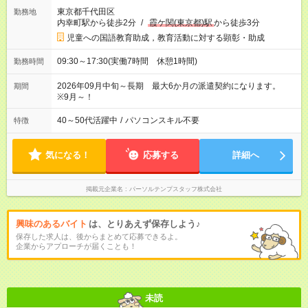
東京都千代田区
勤務地
内幸町駅から徒歩2分
/
霞ケ関(東京都)駅
から徒歩3分
児童への国語教育助成，教育活動に対する顕彰・助成
09:30～17:30(実働7時間 休憩1時間)
勤務時間
2026年09月中旬～長期 最大6か月の派遣契約になります。
期間
※9月～！
40～50代活躍中
/
パソコンスキル不要
特徴
気になる！
応募する
詳細へ
掲載元企業名
パーソルテンプスタッフ株式会社
興味のあるバイト
は、とりあえず保存しよう♪
保存した求人は、後からまとめて応募できるよ。
企業からアプローチが届くことも！
未読