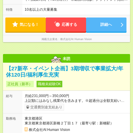
（⽉給34～45万円）→課⻑（⽉給36～48万円）→部⻑（⽉給40
より異なります。 ※＜シフト例＞ 10:00～19:00／11:00～
～58万円） 【試用期間】試用期間あり 試用期間の長さ：6ヶ月
20:00 平均労働時間：1ヶ月あたり160時間 ◎実働8時間・休憩1
10名以上の大量募集
特徴
※ 雇用形態と給与に、本採用時と異なる部分があります。 雇用
時間 ◎平均残業時間（4.3時間/月） ◎勤務時間は、クライアント
形態：本採用時と同じです。 給与：月給 224,000円 ～ 330,000
先に より異なります。 ※＜シフト例＞ 10:00～19:00／11:00
円 上記額にはみなし残業代を含みます。※超過分は全額支給い
～20:00
気になる！
応募する
詳細へ
たします。 みなし残業代 24,000円 ～ 34,000円／月 みなし残業
時間 15時間／月
掲載元企業名
株式会社At Human Vision
未読
【27新卒・イベント企画】3期増収で事業拡大/年
休120日/福利厚生充実
正社員（新卒）
職種未経験OK
月給231,000円～350,000円
給与
上記額にはみなし残業代を含みます。※超過分は全額支給いたし
ます。 みなし残業代 24,000円 ～ 37,000円／月 みなし残業時
交通費別途支給あり
間 15時間／月 【給与】 月給： 大卒・院卒 ：243，000
円（固定残業代 26，000円） 短大・専門・高専卒：231，000円
東京都港区
勤務地
（固定残業代 24，000円） 賞与：年２回 （業績連動型） 昇
東京都東京都港区新橋２丁目１７（最寄り駅：新橋駅）
給：年２回（3月、9月) 試用期間：6ヶ月 ※上記額にはみなし残
業代（月15時間分）が含まれた 金額になります。超過分は追加
株式会社At Human Vision