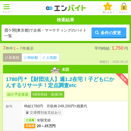
0
メニュー
気になる！
ログイン
検索結果
霞ケ関(東京都)で企画・マーケティングのバイト
条件の変更
一覧
7
1,750
件中
1
～
7
件表示
平均時給:
円
新着順
時給順
人気順
掲載日：2026.08.10
未読
NEW
1780円＊【財団法人】週1.2在宅！子どもにか
んするリサーチ！定点調査etc
紹介予定派遣
WEB登録・面接OK
時給1780円 月収例 249,200円+残業代
給与
交通費別途支給あり
全額支給
交通費
20～25万円
月収例