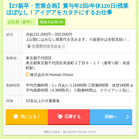
【27新卒・営業企画】賞与年2回/年休120日/残業
ほぼなし！アイデアをカタチにするお仕事
正社員（新卒）
職種未経験OK
月給231,000円～350,000円
給与
上記額にはみなし残業代を含みます。※超過分は全額支給いたし
ます。 みなし残業代 24,000円 ～ 37,000円／月 みなし残業時
交通費別途支給あり
間 15時間／月 【給与】 月給： 大卒・院卒 ：243，000
円（固定残業代 26，000円） 短大・専門・高専卒：231，000円
東京都千代田区
勤務地
（固定残業代 24，000円） 賞与：年２回 （業績連動型） 昇
東京都東京都千代田区有楽町２丁目９－１７（最寄り駅：有楽
給：年２回（3月、9月) 試用期間：6ヶ月 ※上記額にはみなし残
町駅）
業代（月15時間分）が含まれた 金額になります。超過分は追加
で全額支給。 【頑張りを給与・キャリアに還元します】 年に2
株式会社At Human Vision
回⼈事評価があり等級が決まります。 等級に合わせた給与設定
のため、若い内からでも頑張り次第で給与アップが叶います。
平均労働時間：1ヶ月あたり160時間 ◎実働8時間・休憩1時間 ◎
勤務時間
⼀般職（20～31万円）→リーダー（⽉給26～36万円） →係⻑
平均残業時間（4.3時間/月） ◎勤務時間は、クライアント先に
（⽉給34～45万円）→課⻑（⽉給36～48万円）→部⻑（⽉給40
より異なります。 ※＜シフト例＞ 10:00～19:00／11:00～
～58万円） 【試用期間】試用期間あり 試用期間の長さ：6ヶ月
20:00 平均労働時間：1ヶ月あたり160時間 ◎実働8時間・休憩1
10名以上の大量募集
特徴
※ 雇用形態と給与に、本採用時と異なる部分があります。 雇用
時間 ◎平均残業時間（4.3時間/月） ◎勤務時間は、クライアント
形態：本採用時と同じです。 給与：月給 224,000円 ～ 330,000
先に より異なります。 ※＜シフト例＞ 10:00～19:00／11:00
円 上記額にはみなし残業代を含みます。※超過分は全額支給い
～20:00
気になる！
応募する
詳細へ
たします。 みなし残業代 24,000円 ～ 34,000円／月 みなし残業
時間 15時間／月
掲載元企業名
株式会社At Human Vision