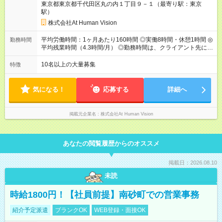
東京都東京都千代田区丸の内１丁目９－１（最寄り駅：東京
給：年２回（3月、9月) 試用期間：6ヶ月 ※上記額にはみなし残
駅）
業代（月15時間分）が含まれた 金額になります。超過分は追加
で全額支給。 【頑張りを給与・キャリアに還元します】 年に2
株式会社At Human Vision
回⼈事評価があり等級が決まります。 等級に合わせた給与設定
のため、若い内からでも頑張り次第で給与アップが叶います。
平均労働時間：1ヶ月あたり160時間 ◎実働8時間・休憩1時間 ◎
勤務時間
⼀般職（20～31万円）→リーダー（⽉給26～36万円） →係⻑
平均残業時間（4.3時間/月） ◎勤務時間は、クライアント先に
（⽉給34～45万円）→課⻑（⽉給36～48万円）→部⻑（⽉給40
より異なります。 ※＜シフト例＞ 10:00～19:00／11:00～
～58万円） 【試用期間】試用期間あり 試用期間の長さ：6ヶ月
20:00 平均労働時間：1ヶ月あたり160時間 ◎実働8時間・休憩1
10名以上の大量募集
特徴
※ 雇用形態と給与に、本採用時と異なる部分があります。 雇用
時間 ◎平均残業時間（4.3時間/月） ◎勤務時間は、クライアント
形態：本採用時と同じです。 給与：月給 224,000円 ～ 330,000
先に より異なります。 ※＜シフト例＞ 10:00～19:00／11:00
円 上記額にはみなし残業代を含みます。※超過分は全額支給い
～20:00
気になる！
応募する
詳細へ
たします。 みなし残業代 24,000円 ～ 34,000円／月 みなし残業
時間 15時間／月
掲載元企業名
株式会社At Human Vision
あなたの閲覧履歴からのオススメ
掲載日：2026.08.10
未読
時給1800円！【社員前提】南砂町での営業事務
紹介予定派遣
ブランクOK
WEB登録・面接OK