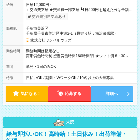
日給12,000円～
給与
＋交通費支給 ★交通費一部支給 ┗1日500円を超えた分は全額支
給！ ※往復500円以内の方は自己負担となります ★日払いOK！
交通費別途支給あり
（規定あり） ┗働いたその日に現金GET♪ お仕事後はコンビニ
ATMから 日払い分を引き落とせます！ 【試用期間】試用期間
千葉市美浜区
勤務地
なし
千葉県千葉市美浜区中瀬2-1（最寄り駅：海浜幕張駅）
株式会社ワンベルウッズ
勤務時間は指定なし
勤務時間
変形労働時間制 想定労働時間160時間/月 ★シフト例 8：30～
19：00
単発・1日のみOK
期間
日払いOK / 副業・WワークOK / 10名以上の大量募集
特徴
気になる！
応募する
詳細へ
未読
給与即払いOK！高時給！土日休み！出荷準備・