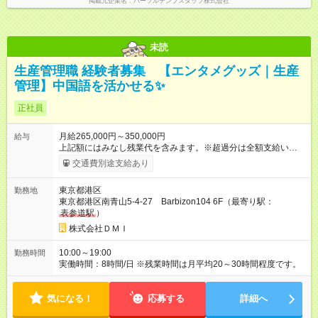
掲載元企業名
パーソルテンプスタッフ株式会社
未読
生産管理職 経験者募集 【エンタメグッズ｜生産
管理】中国語を活かせる✨
正社員
月給265,000円～350,000円
給与
上記額にはみなし残業代を含みます。※超過分は全額支給いたし
ます。 みなし残業代 53,000円 ～ 96,000円／月 みなし残業時
交通費別途支給あり
間 34時間 ～ 45時間／月 ※経験や能力を考慮の上、決定しま
す。 ※上記月給には 月給26万5000円の場合は、一律支給である
東京都港区
勤務地
月34時間分（5万3000円）の固定残業手当、月10時間分の深夜
東京都港区南青山5-4-27 Barbizon104 6F（最寄り駅：
勤務手当（4000円）を含みます。 月給35万円の場合は、一律支
表参道駅
）
給である月45時間分（8万6000円）の固定残業手当、月25時間
分の深夜勤務手当（1万円）を含みます。 超過した分は別途残業
株式会社ＤＭＩ
手当を100%支給します。 【試用期間】試用期間あり 試用期間
の長さ：6ヶ月 雇用形態、給与は本採用時と同じです。
10:00～19:00
勤務時間
実働時間：8時間/日 ※残業時間は月平均20～30時間程度です。
気になる！
応募する
詳細へ