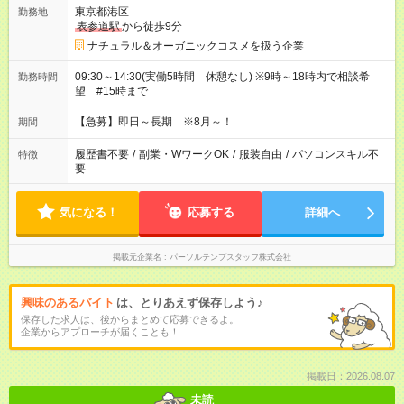
東京都港区
勤務地
表参道駅
から徒歩9分
ナチュラル＆オーガニックコスメを扱う企業
09:30～14:30(実働5時間 休憩なし) ※9時～18時内で相談希
勤務時間
望 #15時まで
【急募】即日～長期 ※8月～！
期間
履歴書不要
/
副業・WワークOK
/
服装自由
/
パソコンスキル不
特徴
要
気になる！
応募する
詳細へ
掲載元企業名
パーソルテンプスタッフ株式会社
興味のあるバイト
は、とりあえず保存しよう♪
保存した求人は、後からまとめて応募できるよ。
企業からアプローチが届くことも！
掲載日：2026.08.07
未読