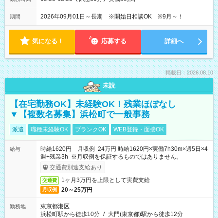
2026年09月01日～長期 ※開始日相談OK ※9月～！
期間
気になる！
応募する
詳細へ
掲載日：2026.08.10
未読
【在宅勤務OK】未経験OK！残業ほぼなし
▼【複数名募集】浜松町で一般事務
派遣
職種未経験OK
ブランクOK
WEB登録・面接OK
時給1620円 月収例 24万円 時給1620円×実働7h30m×週5日×4
給与
週+残業3h ※月収例を保証するものではありません。
交通費別途支給あり
1ヶ月3万円を上限として実費支給
交通費
20～25万円
月収例
東京都港区
勤務地
浜松町駅から徒歩10分
/
大門(東京都)駅から徒歩12分