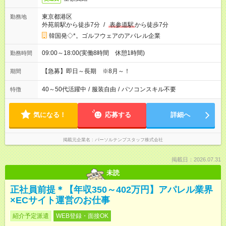
東京都港区
勤務地
外苑前駅から徒歩7分
/
表参道駅
から徒歩7分
韓国発◇*。ゴルフウェアのアパレル企業
09:00～18:00(実働8時間 休憩1時間)
勤務時間
【急募】即日～長期 ※8月～！
期間
40～50代活躍中
/
服装自由
/
パソコンスキル不要
特徴
気になる！
応募する
詳細へ
掲載元企業名
パーソルテンプスタッフ株式会社
掲載日：2026.07.31
未読
正社員前提＊【年収350～402万円】アパレル業界
×ECサイト運営のお仕事
紹介予定派遣
WEB登録・面接OK