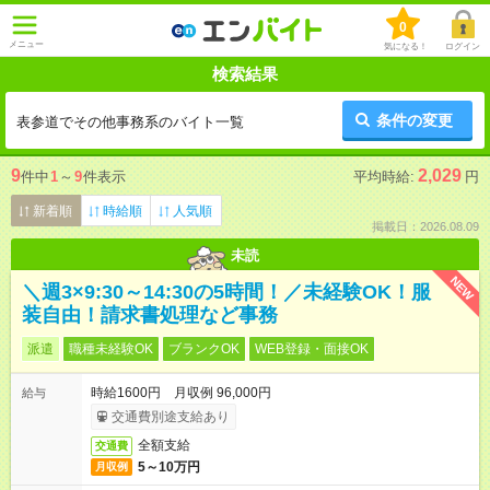
0
メニュー
気になる！
ログイン
検索結果
条件の変更
表参道でその他事務系のバイト一覧
9
2,029
件中
1
～
9
件表示
平均時給:
円
新着順
時給順
人気順
掲載日：2026.08.09
未読
NEW
＼週3×9:30～14:30の5時間！／未経験OK！服
装自由！請求書処理など事務
派遣
職種未経験OK
ブランクOK
WEB登録・面接OK
時給1600円 月収例 96,000円
給与
交通費別途支給あり
全額支給
交通費
5～10万円
月収例