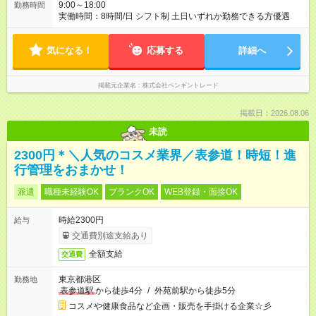
9:00～18:00
勤務時間
実働時間：8時間/日 シフト制 土日いずれか勤務できる方優遇
気になる！
応募する
詳細へ
掲載元企業名
株式会社ペンギントレード
掲載日：2026.08.06
未読
2300円＊＼人気のコスメ業界／表参道！時短！進
行管理をおまかせ！
派遣
職種未経験OK
ブランクOK
WEB登録・面接OK
時給2300円
給与
交通費別途支給あり
全額支給
交通費
東京都港区
勤務地
表参道駅
から徒歩4分
/
外苑前駅から徒歩5分
コスメや健康食品など企画・販売を手掛ける企業☆彡