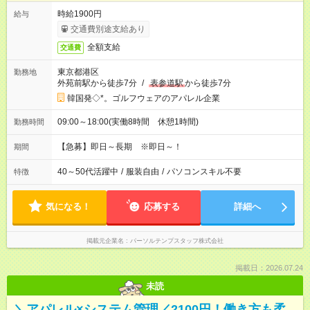
時給1900円
給与
交通費別途支給あり
全額支給
交通費
東京都港区
勤務地
外苑前駅から徒歩7分
/
表参道駅
から徒歩7分
韓国発◇*。ゴルフウェアのアパレル企業
09:00～18:00(実働8時間 休憩1時間)
勤務時間
【急募】即日～長期 ※即日～！
期間
40～50代活躍中
/
服装自由
/
パソコンスキル不要
特徴
気になる！
応募する
詳細へ
掲載元企業名
パーソルテンプスタッフ株式会社
掲載日：2026.07.24
未読
＼アパレル×システム管理／2100円！働き方も柔