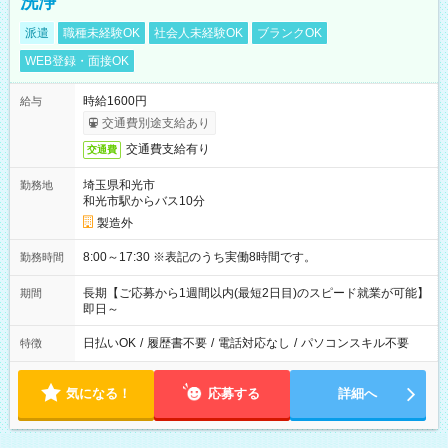
洗浄
派遣
職種未経験OK
社会人未経験OK
ブランクOK
WEB登録・面接OK
時給1600円
給与
交通費別途支給あり
交通費支給有り
交通費
埼玉県和光市
勤務地
和光市駅からバス10分
製造外
8:00～17:30 ※表記のうち実働8時間です。
勤務時間
長期【ご応募から1週間以内(最短2日目)のスピード就業が可能】
期間
即日～
日払いOK
/
履歴書不要
/
電話対応なし
/
パソコンスキル不要
特徴
気になる！
応募する
詳細へ