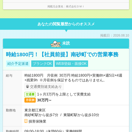
掲載元企業名
株式会社ＤＭＩ
あなたの閲覧履歴からのオススメ
掲載日：2026.08.10
未読
時給1800円！【社員前提】南砂町での営業事務
紹介予定派遣
ブランクOK
WEB登録・面接OK
時給1800円 月収例 30万円 時給1800円×実働8h×週5日×4週
給与
+残業9h ※月収例を保証するものではありません。
交通費別途支給あり
1ヶ月3万円を上限として実費支給
交通費
30万円～
月収例
東京都江東区
勤務地
南砂町駅から徒歩7分
/
東陽町駅から徒歩10分
損害保険業
09:00-18:00（休憩60分）実働8時間
勤務時間