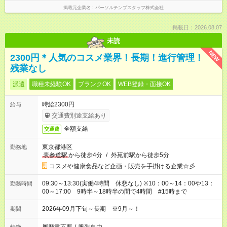
掲載元企業名
パーソルテンプスタッフ株式会社
掲載日：2026.08.07
未読
NEW
2300円＊人気のコスメ業界！長期！進行管理！
残業なし
派遣
職種未経験OK
ブランクOK
WEB登録・面接OK
時給2300円
給与
交通費別途支給あり
全額支給
交通費
東京都港区
勤務地
表参道駅
から徒歩4分
/
外苑前駅から徒歩5分
コスメや健康食品など企画・販売を手掛ける企業☆彡
09:30～13:30(実働4時間 休憩なし) ※10：00～14：00や13：
勤務時間
00～17:00 9時半～18時半の間で4時間 #15時まで
2026年09月下旬～長期 ※9月～！
期間