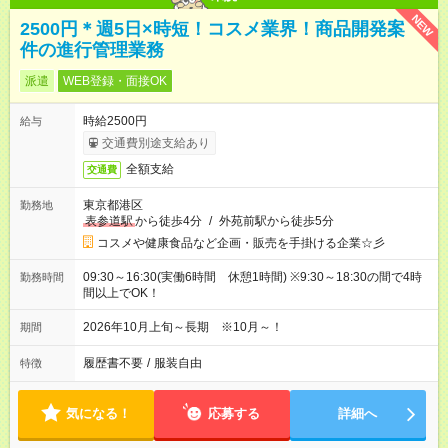
NEW
2500円＊週5日×時短！コスメ業界！商品開発案
件の進行管理業務
派遣
WEB登録・面接OK
時給2500円
給与
交通費別途支給あり
全額支給
交通費
東京都港区
勤務地
表参道駅
から徒歩4分
/
外苑前駅から徒歩5分
コスメや健康食品など企画・販売を手掛ける企業☆彡
09:30～16:30(実働6時間 休憩1時間) ※9:30～18:30の間で4時
勤務時間
間以上でOK！
2026年10月上旬～長期 ※10月～！
期間
履歴書不要
/
服装自由
特徴
気になる！
応募する
詳細へ