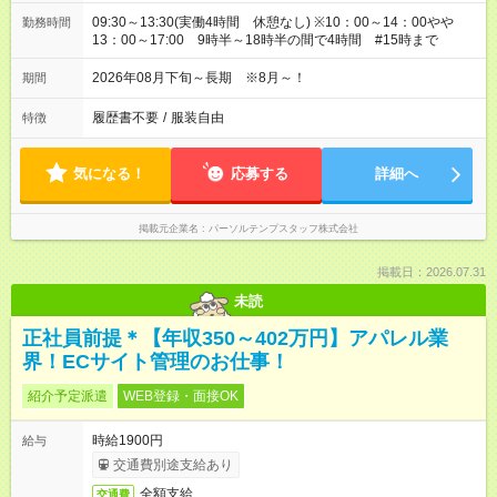
09:30～13:30(実働4時間 休憩なし) ※10：00～14：00やや
勤務時間
13：00～17:00 9時半～18時半の間で4時間 #15時まで
2026年08月下旬～長期 ※8月～！
期間
履歴書不要
/
服装自由
特徴
気になる！
応募する
詳細へ
掲載元企業名
パーソルテンプスタッフ株式会社
掲載日：2026.07.31
未読
正社員前提＊【年収350～402万円】アパレル業
界！ECサイト管理のお仕事！
紹介予定派遣
WEB登録・面接OK
時給1900円
給与
交通費別途支給あり
全額支給
交通費