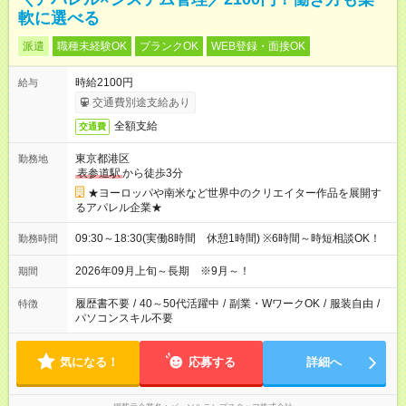
軟に選べる
派遣
職種未経験OK
ブランクOK
WEB登録・面接OK
時給2100円
給与
交通費別途支給あり
全額支給
交通費
東京都港区
勤務地
表参道駅
から徒歩3分
★ヨーロッパや南米など世界中のクリエイター作品を展開す
るアパレル企業★
09:30～18:30(実働8時間 休憩1時間) ※6時間～時短相談OK！
勤務時間
2026年09月上旬～長期 ※9月～！
期間
履歴書不要
/
40～50代活躍中
/
副業・WワークOK
/
服装自由
/
特徴
パソコンスキル不要
気になる！
応募する
詳細へ