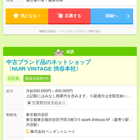
履歴書不要
/
服装自由
特徴
気になる！
応募する
詳細へ
掲載元企業名
パーソルテンプスタッフ株式会社
未読
中古ブランド品のネットショップ
〈NUIR VINTAGE 渋谷本社〉
正社員
職種未経験OK
月給300,000円～400,000円
給与
上記額にはみなし残業代を含みます。※超過分は全額支給いたし
ます。 みなし残業代 55,831円／月 みなし残業時間 30時間／月
交通費別途支給あり
◇昇給：年2回 ◇賞与：年2回（業績による） 【試用期間】試用
期間あり 試用期間の長さ：6ヶ月 雇用形態、給与は本採用時と
東京都渋谷区
勤務地
同じです。
東京都東京都渋谷区宇田川町3-5 spark shibuya 6F（最寄り駅：
渋谷駅）
株式会社ペンギントレード