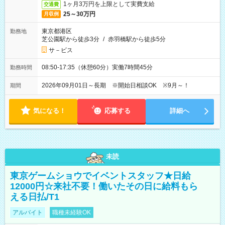
1ヶ月3万円を上限として実費支給
交通費
25～30万円
月収例
東京都港区
勤務地
芝公園駅から徒歩3分
/
赤羽橋駅から徒歩5分
サ－ビス
08:50-17:35（休憩60分）実働7時間45分
勤務時間
2026年09月01日～長期 ※開始日相談OK ※9月～！
期間
気になる！
応募する
詳細へ
未読
東京ゲームショウでイベントスタッフ★日給
12000円☆来社不要！働いたその日に給料もら
える日払/T1
アルバイト
職種未経験OK