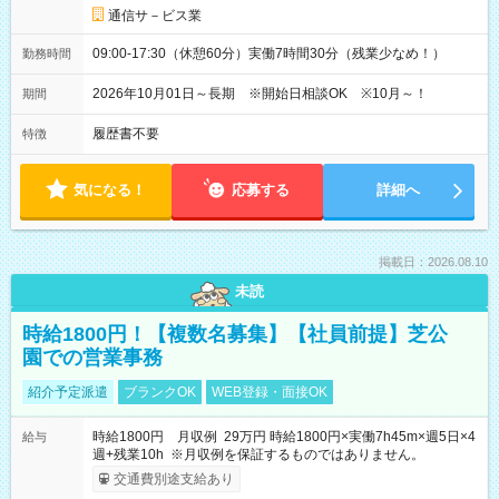
通信サ－ビス業
09:00-17:30（休憩60分）実働7時間30分（残業少なめ！）
勤務時間
2026年10月01日～長期 ※開始日相談OK ※10月～！
期間
履歴書不要
特徴
気になる！
応募する
詳細へ
掲載日：2026.08.10
未読
時給1800円！【複数名募集】【社員前提】芝公
園での営業事務
紹介予定派遣
ブランクOK
WEB登録・面接OK
時給1800円 月収例 29万円 時給1800円×実働7h45m×週5日×4
給与
週+残業10h ※月収例を保証するものではありません。
交通費別途支給あり