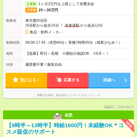
1ヶ月3万円を上限として実費支給
交通費
25～30万円
月収例
東京都渋谷区
勤務地
渋谷駅から徒歩15分
/
表参道駅
から徒歩12分
食品・飲料メ－カ－
09:00-17:45（休憩60分）実働7時間45分（残業少なめ！）
勤務時間
【急募】即日～長期 ※開始日相談OK ※8月～！
期間
履歴書不要
/
服装自由
特徴
気になる！
応募する
詳細へ
掲載元企業名
株式会社リクルートスタッフィング
掲載日：2026.08.07
未読
NEW
【9時半～13時半】時給1600円！未経験OK＊コ
スメ販促のサポート