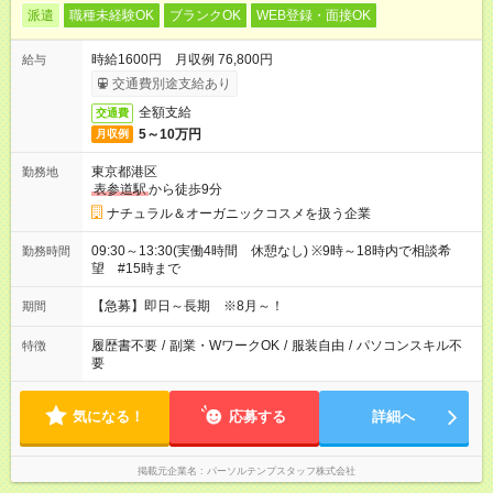
派遣
職種未経験OK
ブランクOK
WEB登録・面接OK
時給1600円 月収例 76,800円
給与
交通費別途支給あり
全額支給
交通費
5～10万円
月収例
東京都港区
勤務地
表参道駅
から徒歩9分
ナチュラル＆オーガニックコスメを扱う企業
09:30～13:30(実働4時間 休憩なし) ※9時～18時内で相談希
勤務時間
望 #15時まで
【急募】即日～長期 ※8月～！
期間
履歴書不要
/
副業・WワークOK
/
服装自由
/
パソコンスキル不
特徴
要
気になる！
応募する
詳細へ
掲載元企業名
パーソルテンプスタッフ株式会社