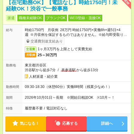
NEW
【在宅勤務OK】【電話なし】時給1750円！未
経験OK！渋谷で一般事務
派遣
職種未経験OK
ブランクOK
WEB登録・面接OK
時給1750円 月収例 28万円 時給1750円×実働8h×週5日×4
給与
週 ※月収例を保証するものではありません。※給与即受取りサ
ービス利用可（利用条件有）
交通費別途支給あり
1ヶ月3万円を上限として実費支給
交通費
25～30万円
月収例
東京都渋谷区
勤務地
渋谷駅から徒歩7分
/
表参道駅
から徒歩13分
人材派遣・紹介業
09:30-18:30（休憩60分）実働8時間（残業少なめ！）
勤務時間
2026年10月01日～長期 ※開始日相談OK ※10月～！
期間
履歴書不要
/
電話対応なし
特徴
気になる！
応募する
詳細へ