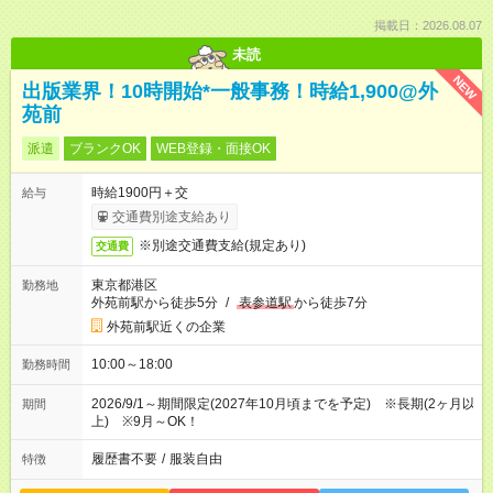
掲載日：2026.08.07
未読
NEW
出版業界！10時開始*一般事務！時給1,900@外
苑前
派遣
ブランクOK
WEB登録・面接OK
時給1900円＋交
給与
交通費別途支給あり
※別途交通費支給(規定あり)
交通費
東京都港区
勤務地
外苑前駅から徒歩5分
/
表参道駅
から徒歩7分
外苑前駅近くの企業
10:00～18:00
勤務時間
2026/9/1～期間限定(2027年10月頃までを予定) ※長期(2ヶ月以
期間
上) ※9月～OK！
履歴書不要
/
服装自由
特徴