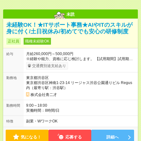
未読
未経験OK！★ITサポート事務★AIやITのスキルが
身に付く/土日祝休み/初めてでも安心の研修制度
正社員
職種未経験OK
月給260,000円～500,000円
給与
※経験や能力、資格に応じ検討します。 【試用期間】試用期間
あり 試用期間の長さ：3ヶ月 雇用形態、給与は本採用時と同じ
交通費別途支給あり
です。
東京都渋谷区
勤務地
東京都渋谷区神南1-23-14 リージャス渋谷公園通りビル Regus
内（最寄り駅：渋谷駅）
株式会社青二才
9:00～18:00
勤務時間
実働時間：8時間/日
副業・WワークOK
特徴
気になる！
応募する
詳細へ