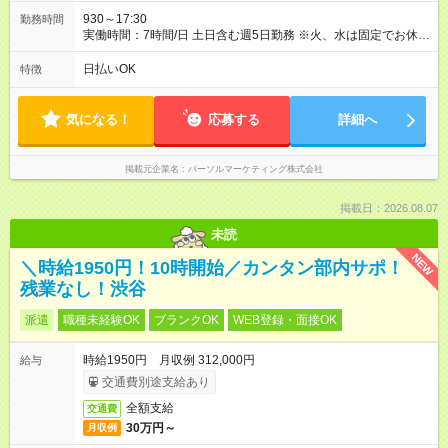
930～17:30
勤務時間
実働時間：7時間/日 土日含む週5日勤務 ※火、水は固定でお休み
実働8時間（休憩60分）
日払いOK
特徴
気になる！
応募する
詳細へ
掲載元企業名
パーソルマーケティング株式会社
掲載日：2026.08.07
未読
NEW
＼時給1950円！10時開始／カンタン部内サポ！
残業なし！渋谷
派遣
職種未経験OK
ブランクOK
WEB登録・面接OK
時給1950円 月収例 312,000円
給与
交通費別途支給あり
全額支給
交通費
30万円～
月収例