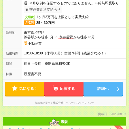
週 ※月収例を保証するものではありません。※給与即受取りサ
ービス利用可（利用条件有）
交通費別途支給あり
1ヶ月3万円を上限として実費支給
交通費
25～30万円
月収例
東京都渋谷区
勤務地
渋谷駅から徒歩1分
/
表参道駅
から徒歩13分
不動産業
10:30-18:30（休憩60分）実働7時間（残業少なめ！）
勤務時間
即日～長期 ※開始日相談OK
期間
履歴書不要
特徴
気になる！
応募する
詳細へ
掲載元企業名
株式会社リクルートスタッフィング
掲載日：2026.08.07
未読