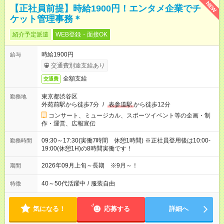
NEW
【正社員前提】時給1900円！エンタメ企業でチ
ケット管理事務＊
紹介予定派遣
WEB登録・面接OK
時給1900円
給与
交通費別途支給あり
全額支給
交通費
東京都渋谷区
勤務地
外苑前駅から徒歩7分
/
表参道駅
から徒歩12分
コンサート、ミュージカル、スポーツイベント等の企画・制
作・運営、広報宣伝
09:30～17:30(実働7時間 休憩1時間) ※正社員登用後は10:00-
勤務時間
19:00(休憩1H)の8時間実働です！
2026年09月上旬～長期 ※9月～！
期間
40～50代活躍中
/
服装自由
特徴
気になる！
応募する
詳細へ