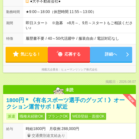
●大手不動産会社●
★9:00～18:00（休憩時間 11:55～13:00）
勤務時間
即日スタート ※急募 ○8月～、9月～スタートもご相談くださ
期間
い♪
履歴書不要
/
40～50代活躍中
/
服装自由
/
電話対応なし
特徴
気になる！
応募する
詳細へ
掲載元企業名
ヒューマンリソシア株式会社
掲載日：2026.08.07
未読
NEW
1800円＊《有名スポーツ選手のグッズ！》オー
クション運営サポ！駅近
派遣
職種未経験OK
ブランクOK
WEB登録・面接OK
時給1800円 月収例 288,000円
給与
交通費別途支給あり