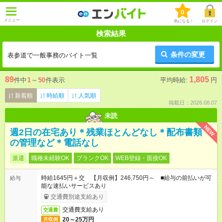
0
メニュー
気になる！
ログイン
検索結果
条件の変更
表参道で一般事務のバイト一覧
89
1,805
件中
1
～
50
件表示
平均時給:
円
新着順
時給順
人気順
掲載日：2026.08.07
未読
NEW
週2日の在宅あり＊残業ほとんどなし＊配布書類
の管理など＊電話なし
派遣
職種未経験OK
ブランクOK
WEB登録・面接OK
時給1645円＋交 【月収例】246,750円～ ■給与の前払いが可
給与
能な速払いサービスあり
交通費別途支給あり
交通費支給あり
交通費
20～25万円
月収例