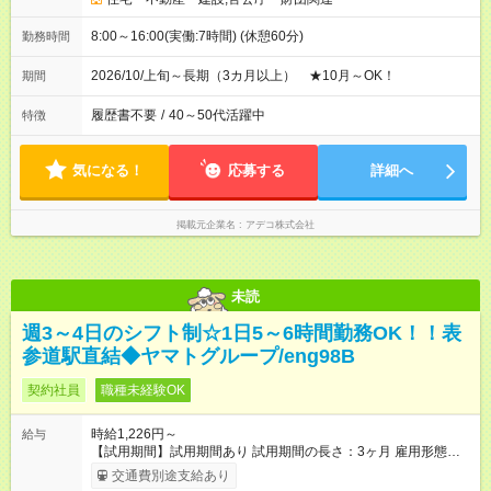
8:00～16:00(実働:7時間) (休憩60分)
勤務時間
2026/10/上旬～長期（3カ月以上） ★10月～OK！
期間
履歴書不要
/
40～50代活躍中
特徴
気になる！
応募する
詳細へ
掲載元企業名
アデコ株式会社
未読
週3～4日のシフト制☆1日5～6時間勤務OK！！表
参道駅直結◆ヤマトグループ/eng98B
契約社員
職種未経験OK
時給1,226円～
給与
【試用期間】試用期間あり 試用期間の長さ：3ヶ月 雇用形態、
給与は本採用時と同じです。
交通費別途支給あり