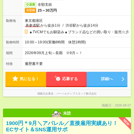
全額支給
交通費
25～30万円
月収例
東京都港区
勤務地
表参道駅
から徒歩1分
/
渋谷駅から徒歩14分
▲TVCMでもお馴染み▲ブランド品などの買い取り・販売☆彡
10:00～19:00(実働8時間 休憩1時間)
勤務時間
2026年09月上旬～長期 ※9月～！
期間
履歴書不要
特徴
気になる！
応募する
詳細へ
掲載元企業名
パーソルテンプスタッフ株式会社
掲載日：2026.08.07
未読
NEW
1900円＊9月＼アパレル／直接雇用実績あり！
ECサイト＆SNS運用サポ