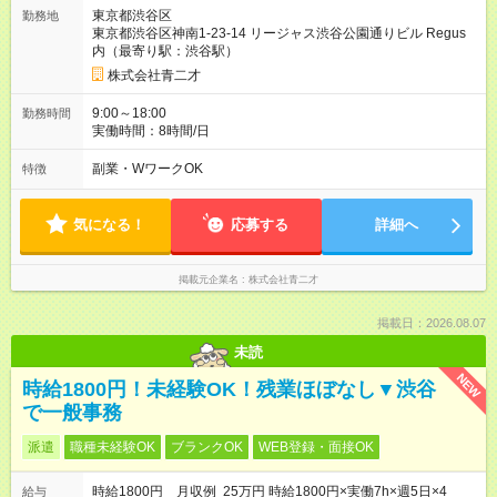
東京都渋谷区
勤務地
東京都渋谷区神南1-23-14 リージャス渋谷公園通りビル Regus
内（最寄り駅：渋谷駅）
株式会社青二才
9:00～18:00
勤務時間
実働時間：8時間/日
副業・WワークOK
特徴
気になる！
応募する
詳細へ
掲載元企業名
株式会社青二才
掲載日：2026.08.07
未読
NEW
時給1800円！未経験OK！残業ほぼなし▼渋谷
で一般事務
派遣
職種未経験OK
ブランクOK
WEB登録・面接OK
時給1800円 月収例 25万円 時給1800円×実働7h×週5日×4
給与