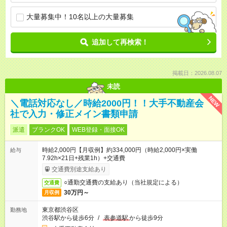
大量募集中！10名以上の大量募集
追加して再検索！
掲載日：2026.08.07
未読
NEW
＼電話対応なし／時給2000円！！大手不動産会
社で入力・修正メイン書類申請
派遣
ブランクOK
WEB登録・面接OK
時給2,000円【月収例】約334,000円（時給2,000円×実働
給与
7.92h×21日+残業1h）+交通費
交通費別途支給あり
○通勤交通費の支給あり（当社規定による）
交通費
30万円～
月収例
東京都渋谷区
勤務地
渋谷駅から徒歩6分
/
表参道駅
から徒歩9分