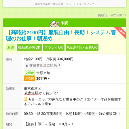
掲載元企業名
株式会社リクルートスタッフィング
掲載日：2026.08.07
未読
NEW
【高時給2100円】服装自由！長期！システム管
理のお仕事！朝遅め
派遣
職種未経験OK
ブランクOK
WEB登録・面接OK
時給2100円 月収例 336,000円
給与
交通費別途支給あり
全額支給
交通費
30万円～
月収例
東京都港区
勤務地
表参道駅
から徒歩3分
★ヨーロッパや南米など世界中のクリエイター作品を展開す
るアパレル企業★
09:30～18:30(実働8時間 休憩1時間) ※6時間～時短相談OK！
勤務時間
【急募】即日～長期 ※8月～！
期間