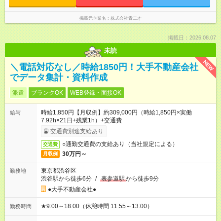
掲載元企業名
株式会社青二才
掲載日：2026.08.07
未読
NEW
＼電話対応なし／時給1850円！大手不動産会社
でデータ集計・資料作成
派遣
ブランクOK
WEB登録・面接OK
時給1,850円【月収例】約309,000円（時給1,850円×実働
給与
7.92h×21日+残業1h）+交通費
交通費別途支給あり
○通勤交通費の支給あり（当社規定による）
交通費
30万円～
月収例
東京都渋谷区
勤務地
渋谷駅から徒歩6分
/
表参道駅
から徒歩9分
●大手不動産会社●
★9:00～18:00（休憩時間 11:55～13:00）
勤務時間