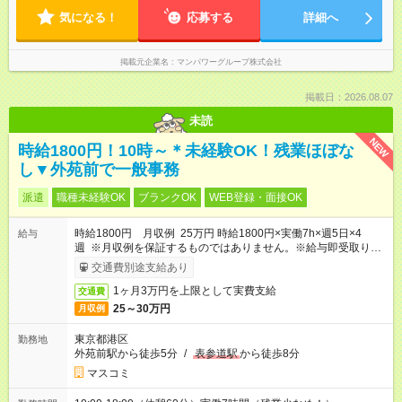
気になる！
応募する
詳細へ
掲載元企業名
マンパワーグループ株式会社
掲載日：2026.08.07
未読
NEW
時給1800円！10時～＊未経験OK！残業ほぼな
し▼外苑前で一般事務
派遣
職種未経験OK
ブランクOK
WEB登録・面接OK
時給1800円 月収例 25万円 時給1800円×実働7h×週5日×4
給与
週 ※月収例を保証するものではありません。※給与即受取りサ
ービス利用可（利用条件有）
交通費別途支給あり
1ヶ月3万円を上限として実費支給
交通費
25～30万円
月収例
東京都港区
勤務地
外苑前駅から徒歩5分
/
表参道駅
から徒歩8分
マスコミ