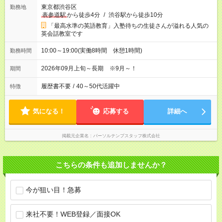
東京都渋谷区
勤務地
表参道駅
から徒歩4分
/
渋谷駅から徒歩10分
「最高水準の英語教育」入塾待ちの生徒さんが溢れる人気の
英会話教室です
10:00～19:00(実働8時間 休憩1時間)
勤務時間
2026年09月上旬～長期 ※9月～！
期間
履歴書不要
/
40～50代活躍中
特徴
気になる！
応募する
詳細へ
掲載元企業名
パーソルテンプスタッフ株式会社
こちらの条件も追加しませんか？
今が狙い目！急募
来社不要！WEB登録／面接OK