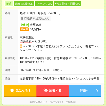
派遣
職種未経験OK
ブランクOK
WEB登録・面接OK
時給1900円 月収例 304,000円
給与
交通費別途支給あり
全額支給
交通費
30万円～
月収例
東京都港区
勤務地
表参道駅
から徒歩8分
～パリコレ常連！芸能人にもファンがたくさん！有名ファッ
ションブランド～
10:00～19:00(実働8時間 休憩1時間) ※10:00～17:00、10:00～
勤務時間
18:00の時短もOK！
2026年09月上旬～長期 ※9月～！
期間
履歴書不要
/
40～50代活躍中
/
服装自由
/
パソコンスキル不要
特徴
気になる！
応募する
詳細へ
掲載元企業名
パーソルテンプスタッフ株式会社