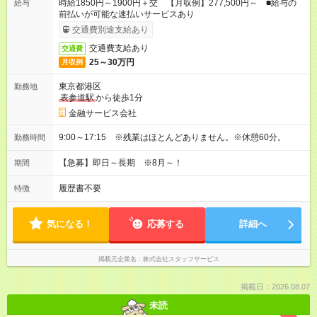
時給1850円～1900円＋交 【月収例】277,500円～ ■給与の
給与
前払いが可能な速払いサービスあり
交通費別途支給あり
交通費支給あり
交通費
25～30万円
月収例
東京都港区
勤務地
表参道駅
から徒歩1分
金融サービス会社
9:00～17:15 ※残業はほとんどありません。※休憩60分。
勤務時間
【急募】即日～長期 ※8月～！
期間
履歴書不要
特徴
気になる！
応募する
詳細へ
掲載元企業名
株式会社スタッフサービス
掲載日：2026.08.07
未読