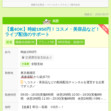
掲載元企業名
パーソルテンプスタッフ株式会社
掲載日：2026.08.07
未読
NEW
【週4OK】時給1950円！コスメ・美容品など！
ライブ配信のサポート
派遣
職種未経験OK
ブランクOK
WEB登録・面接OK
時給1950円
給与
交通費別途支給あり
全額支給
交通費
東京都港区
勤務地
表参道駅
から徒歩7分
＼コスメ・美容品などの動画配信チャンネルを運営する企業
です☆彡／
09:00～18:00(実働8時間 休憩1時間) 10:00～19:00(実働8時
勤務時間
間 休憩1時間) 11:00～20:00(実働8時間 休憩1時間) ※9時～
23時の間で1日8時間勤務にて調整！週により変動もOKです
【急募】即日～長期 ※8月～！
期間