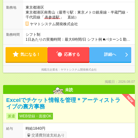
東京都港区
勤務地
東京都港区南青山（最寄り駅：東京メトロ銀座線・半蔵門線・
千代田線「
表参道駅
」 直結）
ヤマトシステム開発株式会社
シフト制
勤務時間
1日あたりの実働時間：最大6時間/日 シフト例 ■パターン1 勤務
時間 9：00～16：00（休憩1時間、実働6時間） 勤務日数 週
4日以上 ■パターン2 勤務時間 10：00～16：00（休憩1時間、
気になる！
実働5時間） 勤務日数 週3日以上
応募する
詳細へ
掲載元企業名
ヤマトシステム開発株式会社
掲載日：2026.08.07
未読
NEW
Excelでチケット情報を管理＊アーティストラ
イブの裏方事務
派遣
WEB登録・面接OK
時給1840円
給与
交通費別途支給あり