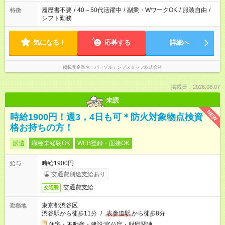
履歴書不要
/
40～50代活躍中
/
副業・WワークOK
/
服装自由
/
特徴
シフト勤務
気になる！
応募する
詳細へ
掲載元企業名
パーソルテンプスタッフ株式会社
掲載日：2026.08.07
未読
NEW
時給1900円！週3，4日も可＊防火対象物点検資
格お持ちの方！
派遣
職種未経験OK
WEB登録・面接OK
時給1900円
給与
交通費別途支給あり
交通費支給
交通費
東京都渋谷区
勤務地
渋谷駅から徒歩11分
/
表参道駅
から徒歩8分
住宅・不動産・建設;官公庁・財団関連