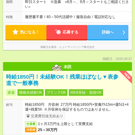
即日スタート ※急募 ○8月～、9月～スタートもご相談くださ
期間
い♪
履歴書不要
/
40～50代活躍中
/
服装自由
/
電話対応なし
特徴
気になる！
応募する
詳細へ
掲載元企業名
ヒューマンリソシア株式会社
掲載日：2026.08.07
未読
NEW
時給1850円！未経験OK！残業ほぼなし▼表参
道で一般事務
派遣
職種未経験OK
ブランクOK
WEB登録・面接OK
時給1850円 月収例 27万円 時給1850円×実働7h15m×週5日×4
給与
週+残業5h ※月収例を保証するものではありません。
交通費別途支給あり
1ヶ月3万円を上限として実費支給
交通費
25～30万円
月収例