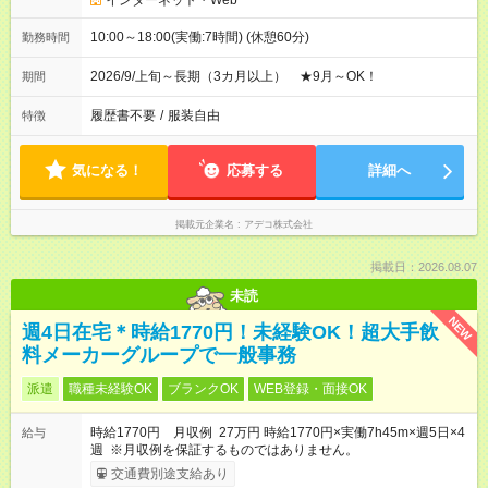
インターネット・Web
10:00～18:00(実働:7時間) (休憩60分)
勤務時間
2026/9/上旬～長期（3カ月以上） ★9月～OK！
期間
履歴書不要
/
服装自由
特徴
気になる！
応募する
詳細へ
掲載元企業名
アデコ株式会社
掲載日：2026.08.07
未読
NEW
週4日在宅＊時給1770円！未経験OK！超大手飲
料メーカーグループで一般事務
派遣
職種未経験OK
ブランクOK
WEB登録・面接OK
時給1770円 月収例 27万円 時給1770円×実働7h45m×週5日×4
給与
週 ※月収例を保証するものではありません。
交通費別途支給あり