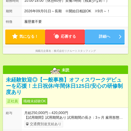
10:00-18:00（休憩60分）実働7時間（残業少なめ！）
勤務時間
2026年09月01日～長期 ※開始日相談OK ※9月～！
期間
履歴書不要
特徴
気になる！
応募する
詳細へ
掲載元企業名
株式会社リクルートスタッフィング
未読
未経験歓迎◎【一般事務】オフィスワークデビュ
ーを応援！土日祝休/年間休日125日/安心の研修制
度あり
正社員
職種未経験OK
月給250,000円～420,000円
給与
【試用期間】試用期間あり 試用期間の長さ：3ヶ月 雇用形態、
給与は本採用時と同じです。
交通費別途支給あり