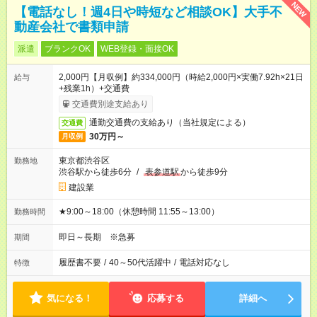
NEW
【電話なし！週4日や時短など相談OK】大手不
動産会社で書類申請
派遣
ブランクOK
WEB登録・面接OK
2,000円【月収例】約334,000円（時給2,000円×実働7.92h×21日
給与
+残業1h）+交通費
交通費別途支給あり
通勤交通費の支給あり（当社規定による）
交通費
30万円～
月収例
東京都渋谷区
勤務地
渋谷駅から徒歩6分
/
表参道駅
から徒歩9分
建設業
★9:00～18:00（休憩時間 11:55～13:00）
勤務時間
即日～長期 ※急募
期間
履歴書不要
/
40～50代活躍中
/
電話対応なし
特徴
気になる！
応募する
詳細へ