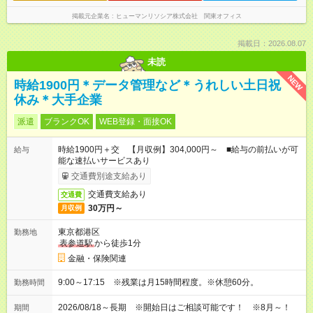
掲載元企業名
ヒューマンリソシア株式会社 関東オフィス
掲載日：2026.08.07
未読
NEW
時給1900円＊データ管理など＊うれしい土日祝
休み＊大手企業
派遣
ブランクOK
WEB登録・面接OK
時給1900円＋交 【月収例】304,000円～ ■給与の前払いが可
給与
能な速払いサービスあり
交通費別途支給あり
交通費支給あり
交通費
30万円～
月収例
東京都港区
勤務地
表参道駅
から徒歩1分
金融・保険関連
9:00～17:15 ※残業は月15時間程度。※休憩60分。
勤務時間
2026/08/18～長期 ※開始日はご相談可能です！ ※8月～！
期間