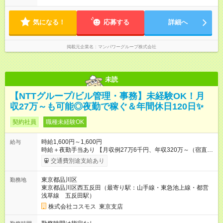
気になる！
応募する
詳細へ
掲載元企業名
マンパワーグループ株式会社
未読
【NTTグループ/ビル管理・事務】未経験OK！月
収27万～も可能◎夜勤で稼ぐ＆年間休日120日✨
契約社員
職種未経験OK
時給1,600円～1,600円
給与
時給＋夜勤手当あり 【月収例27万6千円、年収320万～（宿直宿
明6回の場合）】 年収例：324万円/1年目 335万円/3年目
交通費別途支給あり
345万円/5年目 【試用期間】試用期間あり 試用期間の長
さ：3ヶ月 雇用形態、給与は本採用時と同じです。
東京都品川区
勤務地
東京都品川区西五反田（最寄り駅：山手線・東急池上線・都営
浅草線 五反田駅）
株式会社コスモス 東京支店