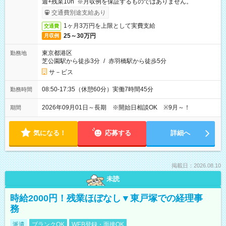
週+残業10h ※月収例を保証するものではありません。
交通費別途支給あり
1ヶ月3万円を上限として実費支給
交通費
25～30万円
月収例
東京都港区
勤務地
芝公園駅から徒歩3分
/
赤羽橋駅から徒歩5分
サ－ビス
08:50-17:35（休憩60分）実働7時間45分
勤務時間
2026年09月01日～長期 ※開始日相談OK ※9月～！
期間
気になる！
応募する
詳細へ
掲載日：2026.08.10
未読
時給2000円！残業ほぼなし▼東戸塚での経理事
務
派遣
ブランクOK
WEB登録・面接OK