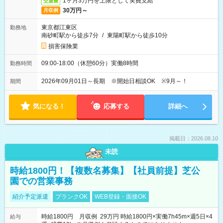
1ヶ月3万円を上限として実費支給
交通費
30万円～
月収例
東京都江東区
勤務地
南砂町駅から徒歩7分
/
東陽町駅から徒歩10分
損害保険業
09:00-18:00（休憩60分）実働8時間
勤務時間
2026年09月01日～長期 ※開始日相談OK ※9月～！
期間
気になる！
応募する
詳細へ
掲載日：2026.08.10
未読
時給1800円！【複数名募集】【社員前提】芝公
園での営業事務
紹介予定派遣
ブランクOK
WEB登録・面接OK
時給1800円 月収例 29万円 時給1800円×実働7h45m×週5日×4
給与