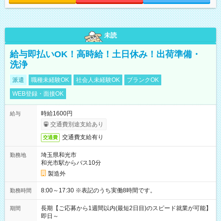
未読
給与即払いOK！高時給！土日休み！出荷準備・
洗浄
派遣
職種未経験OK
社会人未経験OK
ブランクOK
WEB登録・面接OK
時給1600円
給与
交通費別途支給あり
交通費支給有り
交通費
埼玉県和光市
勤務地
和光市駅からバス10分
製造外
8:00～17:30 ※表記のうち実働8時間です。
勤務時間
長期【ご応募から1週間以内(最短2日目)のスピード就業が可能】
期間
即日～