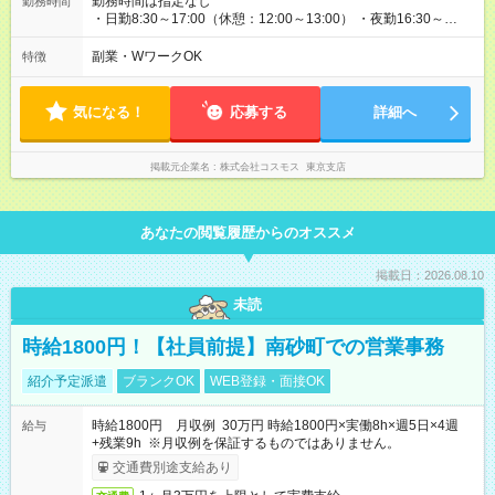
勤務時間は指定なし
勤務時間
・日勤8:30～17:00（休憩：12:00～13:00） ・夜勤16:30～
9:30（休憩：18:00～19:00/6:00～7:00） 日勤→夜勤→休日→日
勤→日勤→夜勤→休日→休日（連休もあります） ・日勤9回・夜
副業・WワークOK
特徴
勤6回程度 ・休日9日程度 ・夜勤明けの次の日は休日 ・連休の場
合もあり！
気になる！
応募する
詳細へ
掲載元企業名
株式会社コスモス 東京支店
あなたの閲覧履歴からのオススメ
掲載日：2026.08.10
未読
時給1800円！【社員前提】南砂町での営業事務
紹介予定派遣
ブランクOK
WEB登録・面接OK
時給1800円 月収例 30万円 時給1800円×実働8h×週5日×4週
給与
+残業9h ※月収例を保証するものではありません。
交通費別途支給あり