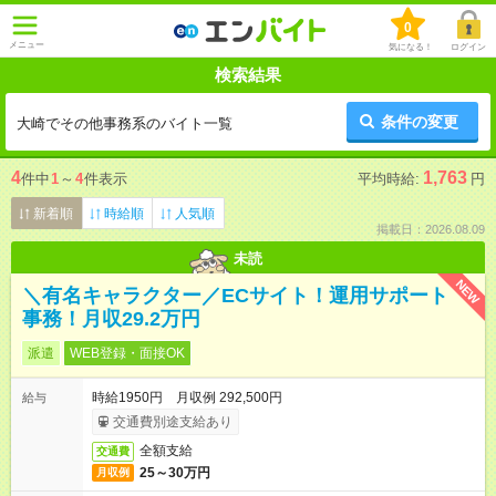
0
メニュー
気になる！
ログイン
検索結果
条件の変更
大崎でその他事務系のバイト一覧
4
1,763
件中
1
～
4
件表示
平均時給:
円
新着順
時給順
人気順
掲載日：2026.08.09
未読
NEW
＼有名キャラクター／ECサイト！運用サポート
事務！月収29.2万円
派遣
WEB登録・面接OK
時給1950円 月収例 292,500円
給与
交通費別途支給あり
全額支給
交通費
25～30万円
月収例