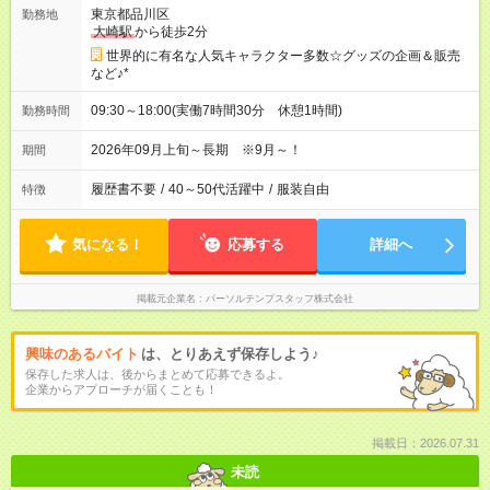
東京都品川区
勤務地
大崎駅
から徒歩2分
世界的に有名な人気キャラクター多数☆グッズの企画＆販売
など♪*
09:30～18:00(実働7時間30分 休憩1時間)
勤務時間
2026年09月上旬～長期 ※9月～！
期間
履歴書不要
/
40～50代活躍中
/
服装自由
特徴
気になる！
応募する
詳細へ
掲載元企業名
パーソルテンプスタッフ株式会社
興味のあるバイト
は、とりあえず保存しよう♪
保存した求人は、後からまとめて応募できるよ。
企業からアプローチが届くことも！
掲載日：2026.07.31
未読