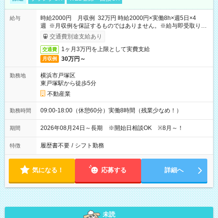
時給2000円 月収例 32万円 時給2000円×実働8h×週5日×4
給与
週 ※月収例を保証するものではありません。※給与即受取りサ
ービス利用可（利用条件有）
交通費別途支給あり
1ヶ月3万円を上限として実費支給
交通費
30万円～
月収例
横浜市戸塚区
勤務地
東戸塚駅から徒歩5分
不動産業
09:00-18:00（休憩60分）実働8時間（残業少なめ！）
勤務時間
2026年08月24日～長期 ※開始日相談OK ※8月～！
期間
履歴書不要
/
シフト勤務
特徴
気になる！
応募する
詳細へ
未読