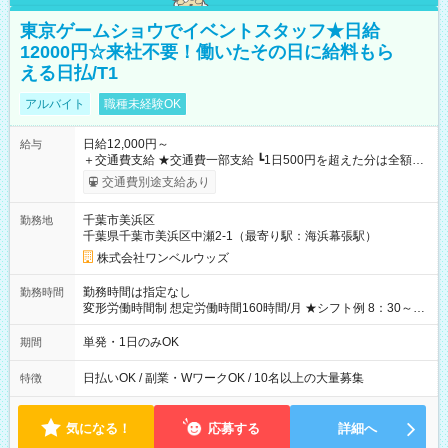
東京ゲームショウでイベントスタッフ★日給
12000円☆来社不要！働いたその日に給料もら
える日払/T1
アルバイト
職種未経験OK
日給12,000円～
給与
＋交通費支給 ★交通費一部支給 ┗1日500円を超えた分は全額支
給！ ※往復500円以内の方は自己負担となります ★日払いOK！
交通費別途支給あり
（規定あり） ┗働いたその日に現金GET♪ お仕事後はコンビニ
ATMから 日払い分を引き落とせます！ 【試用期間】試用期間
千葉市美浜区
勤務地
なし
千葉県千葉市美浜区中瀬2-1（最寄り駅：海浜幕張駅）
株式会社ワンベルウッズ
勤務時間は指定なし
勤務時間
変形労働時間制 想定労働時間160時間/月 ★シフト例 8：30～
19：00
単発・1日のみOK
期間
日払いOK / 副業・WワークOK / 10名以上の大量募集
特徴
気になる！
応募する
詳細へ