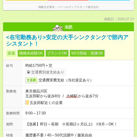
掲載元企業名
パーソルテンプスタッフ株式会社
掲載日：2026.07.27
未読
<在宅勤務あり>安定の大手シンクタンクで部内ア
シスタント！
派遣
職種未経験OK
ブランクOK
WEB登録・面接OK
時給1750円＋交
給与
交通費別途支給あり
交通費実費支給（当社規定あり）
交通費
東京都品川区
勤務地
五反田駅から徒歩8分
/
大崎駅
から徒歩7分
五反田駅近くの企業
9:00～17:30
勤務時間
【急募】即日～長期 ※長期(2ヶ月以上) ※8月～OK！
期間
履歴書不要
/
40～50代活躍中
/
服装自由
特徴