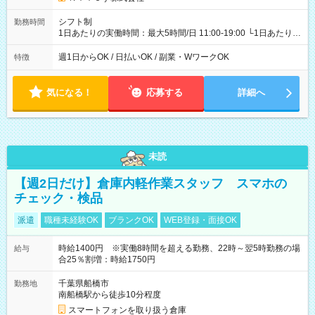
シフト制
勤務時間
1日あたりの実働時間：最大5時間/日 11:00-19:00 └1日あたりの
実働時間：1-5時間 └上記の時間帯内であれば、いつでも勤務可
能！ └平日・土曜日の中で、お好きな曜日でご勤務いただけま
週1日からOK / 日払いOK / 副業・WワークOK
特徴
す！ 【シフト例】 ・11:00～14:00 ・16:30～19:00 ・13:00～
18:00 などのように、自由な働き方が可能なお仕事です！
気になる！
応募する
詳細へ
未読
【週2日だけ】倉庫内軽作業スタッフ スマホの
チェック・検品
派遣
職種未経験OK
ブランクOK
WEB登録・面接OK
時給1400円 ※実働8時間を超える勤務、22時～翌5時勤務の場
給与
合25％割増：時給1750円
千葉県船橋市
勤務地
南船橋駅から徒歩10分程度
スマートフォンを取り扱う倉庫