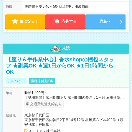
履歴書不要
/
40～50代活躍中
/
服装自由
特徴
気になる！
応募する
詳細へ
未読
【座り＆手作業中心】香水shopの梱包スタッ
フ ★副業OK ★週1日からOK ★1日1時間から
OK
アルバイト
職種未経験OK
時給1,400円～
給与
【試用期間】試用期間あり 試用期間の長さ：1ヶ月 雇用形態、
給与は本採用時と同じです。
交通費別途支給あり
東京都千代田区
勤務地
東京都千代田区内神田2丁目14番12号 星屋第六ビル402号（最
寄り駅：神田駅）
Ａｌｌｅｙ株式会社