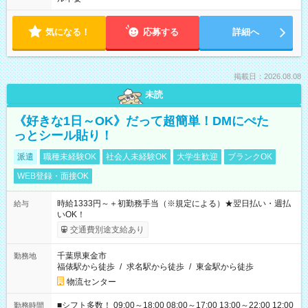
気になる！
応募する
詳細へ
掲載日：2026.08.08
未読
《好きな1日～OK》だって超簡単！DMにぺた
っとシール貼り！
派遣
職種未経験OK
社会人未経験OK
大学生歓迎
ブランクOK
WEB登録・面接OK
時給1333円～＋初勤務手当（※規定による）★翌日払い・週払
給与
いOK！
交通費別途支給あり
千葉県東金市
勤務地
福俵駅から徒歩
/
求名駅から徒歩
/
東金駅から徒歩
物流センター
■シフト多数！ 09:00～18:00 08:00～17:00 13:00～22:00 12:00
勤務時間