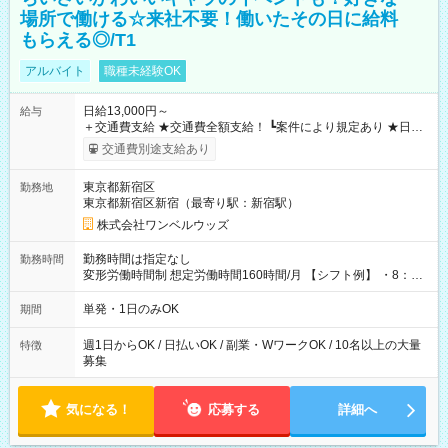
場所で働ける☆来社不要！働いたその日に給料
もらえる◎/T1
アルバイト
職種未経験OK
日給13,000円～
給与
＋交通費支給 ★交通費全額支給！ ┗案件により規定あり ★日払
いOK！（規定あり） ┗働いたその日に現金GET♪ お仕事後はコ
交通費別途支給あり
ンビニATMから 日払い分を引き落とせます！ 【試用期間】試
用期間なし
東京都新宿区
勤務地
東京都新宿区新宿（最寄り駅：新宿駅）
株式会社ワンベルウッズ
勤務時間は指定なし
勤務時間
変形労働時間制 想定労働時間160時間/月 【シフト例】 ・8：00
～21：00
単発・1日のみOK
期間
週1日からOK / 日払いOK / 副業・WワークOK / 10名以上の大量
特徴
募集
気になる！
応募する
詳細へ