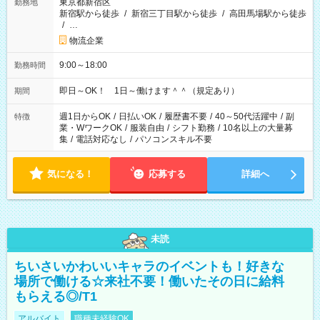
東京都新宿区
勤務地
新宿駅から徒歩
/
新宿三丁目駅から徒歩
/
高田馬場駅から徒歩
/
…
物流企業
9:00～18:00
勤務時間
即日～OK！ 1日～働けます＾＾（規定あり）
期間
週1日からOK
/
日払いOK
/
履歴書不要
/
40～50代活躍中
/
副
特徴
業・WワークOK
/
服装自由
/
シフト勤務
/
10名以上の大量募
集
/
電話対応なし
/
パソコンスキル不要
気になる！
応募する
詳細へ
未読
ちいさいかわいいキャラのイベントも！好きな
場所で働ける☆来社不要！働いたその日に給料
もらえる◎/T1
アルバイト
職種未経験OK