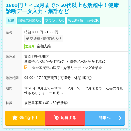
1800円＊＜12月まで＞50代以上も活躍中！健康
診断データ入力・集計など
派遣
職種未経験OK
ブランクOK
WEB登録・面接OK
時給1800円～1850円
給与
交通費別途支給あり
全額支給
交通費
東京都千代田区
勤務地
新御茶ノ水駅から徒歩2分
/
御茶ノ水駅から徒歩2分
～☆全国展開の医療・介護リーディング企業☆～
09:00～17:15(実働7時間15分 休憩1時間)
勤務時間
2026年10月上旬～2026年12月下旬 12月末まで 延長の可能
期間
性もあります ※10月～！
履歴書不要
/
40～50代活躍中
特徴
気になる！
応募する
詳細へ