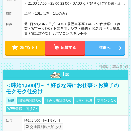
～21:00 17:00～22:00 22:00～07:00 など好きな時間を選べま
す！
単発（10日以内・1日のみ）
期間
週1日からOK
/
日払いOK
/
履歴書不要
/
40～50代活躍中
/
副
特徴
業・WワークOK
/
服装自由
/
シフト勤務
/
10名以上の大量募
集
/
電話対応なし
/
パソコンスキル不要
気になる！
応募する
詳細へ
掲載日：2026.07.28
未読
＜時給1,500円～＊好きな時にお仕事＞お菓子の
モクモク仕分け
派遣
職種未経験OK
社会人未経験OK
大学生歓迎
ブランクOK
WEB登録・面接OK
時給1,500円～1,875円
給与
交通費別途支給あり