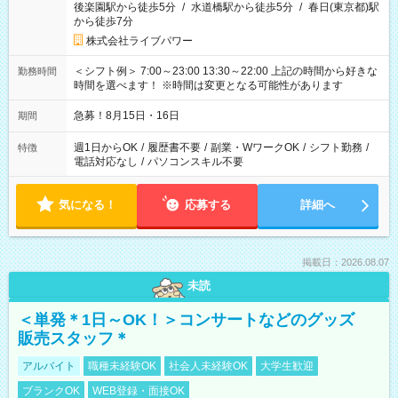
後楽園駅から徒歩5分
/
水道橋駅から徒歩5分
/
春日(東京都)駅
から徒歩7分
株式会社ライブパワー
＜シフト例＞ 7:00～23:00 13:30～22:00 上記の時間から好きな
勤務時間
時間を選べます！ ※時間は変更となる可能性があります
急募！8月15日・16日
期間
週1日からOK
/
履歴書不要
/
副業・WワークOK
/
シフト勤務
/
特徴
電話対応なし
/
パソコンスキル不要
気になる！
応募する
詳細へ
掲載日：2026.08.07
未読
＜単発＊1日～OK！＞コンサートなどのグッズ
販売スタッフ＊
アルバイト
職種未経験OK
社会人未経験OK
大学生歓迎
ブランクOK
WEB登録・面接OK