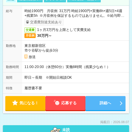
時給1900円 月収例 31万円 時給1900円×実働8h×週5日×4週
給与
+残業5h ※月収例を保証するものではありません。※給与即受
取りサービス利用可（利用条件有）
交通費別途支給あり
1ヶ月3万円を上限として実費支給
交通費
30万円～
月収例
東京都新宿区
勤務地
市ケ谷駅から徒歩3分
放送
11:00-20:00（休憩60分）実働8時間（残業少なめ！）
勤務時間
即日～長期 ※開始日相談OK
期間
履歴書不要
特徴
気になる！
応募する
詳細へ
掲載日：2026.08.07
未読