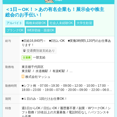
＜1日～OK！＞あの有名企業も！展示会や株主
総会のお手伝い！
アルバイト
職種未経験OK
社会人未経験OK
大学生歓迎
ブランクOK
WEB登録・面接OK
■日給16,840円～ ■日払いOK ■実働3時間5,120円のお仕事あ
給与
ります！
交通費別途支給あり
一部支給
交通費
東京都千代田区
勤務地
東京駅
/
水道橋駅
/
有楽町駅
/
…
株式会社マッシュ
■シフト例 ・07:00～19:30 ・09:00～12:00 ・10:00～17:00 ・
勤務時間
18:00～23:00 ・19:00～07:00 ・20:00～09:00 ・22:00～06:00
etc ★最短で3時間で5,120円のお仕事から 15時間で2万円近く稼
げるお仕事も！ ご希望のお時間に合わせてご紹介！ ※シフトは
■１日のみ・1回だけお仕事OK！
期間
現場によって異なります。 ※勿論、休憩時間はあるのでご安心
ください！
週1日からOK
/
日払いOK
/
履歴書不要
/
副業・WワークOK
/
シ
特徴
フト勤務
/
10名以上の大量募集
/
電話対応なし
/
パソコンスキ
ル不要