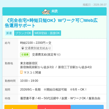
掲載日：2026.08.07
未読
《完全在宅×時短日短OK》Wワーク可〇Web広
告運用サポート
派遣
ブランクOK
WEB登録・面接OK
時給2100～2200円＋交
給与
交通費別途支給あり
交通費支給(規定有り)
交通費
東京都新宿区
勤務地
新宿御苑前駅から徒歩3分
/
新宿三丁目駅から徒歩4分
マスコミ関連
10:00～19:00
勤務時間
2026/9/1～長期 ※開始日相談可能 ※9月～OK！
期間
履歴書不要
/
40～50代活躍中
/
副業・WワークOK
/
服装自由
特徴