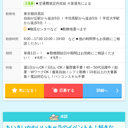
■ 交通費規定内支給 ※派遣先による
交通費
東京都目黒区
勤務地
自由が丘駅から徒歩5分
/
中目黒駅から徒歩5分
/
学芸大学駅
から徒歩5分
/
…
■物流センターなど ■勤務地選べます
9:00～17:00 10:00～19:00 など ■ 他の時間帯もお気軽にご相
勤務時間
談ください！
単発1日～！ ★勤務開始日や期間はお気軽にご相談くださ
期間
い！ ＃8月～ ＃9月～
週1日からOK
/
日払いOK
/
履歴書不要
/
40～50代活躍中
/
副
特徴
業・WワークOK
/
服装自由
/
シフト勤務
/
10名以上の大量募
集
/
電話対応なし
/
パソコンスキル不要
気になる！
応募する
詳細へ
未読
ちいさいかわいいキャラのイベントも！好きな