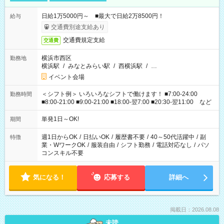
日給1万5000円～ ■最大で日給2万8500円！
給与
交通費別途支給あり
交通費規定支給
交通費
横浜市西区
勤務地
横浜駅
/
みなとみらい駅
/
西横浜駅
/
…
イベント会場
＜シフト例＞ いろいろなシフトで働けます！ ■7:00-24:00
勤務時間
■8:00-21:00 ■9:00-21:00 ■18:00-翌7:00 ■20:30-翌11:00 など
単発1日～OK!
期間
週1日からOK
/
日払いOK
/
履歴書不要
/
40～50代活躍中
/
副
特徴
業・WワークOK
/
服装自由
/
シフト勤務
/
電話対応なし
/
パソ
コンスキル不要
気になる！
応募する
詳細へ
掲載日：2026.08.08
未読