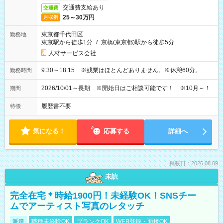
交通費支給あり
交通費
25～30万円
月収例
東京都千代田区
勤務地
東京駅から徒歩1分
/
京橋(東京都)駅から徒歩5分
人材サービス会社
9:30～18:15 ※残業はほとんどありません。※休憩60分。
勤務時間
2026/10/01～長期 ※開始日はご相談可能です！ ※10月～！
期間
履歴書不要
特徴
気になる！
応募する
詳細へ
掲載日：2026.08.09
未読
完全在宅＊時給1900円！未経験OK！SNSチー
ムでアーティスト写真のレタッチ
派遣
職種未経験OK
ブランクOK
WEB登録・面接OK