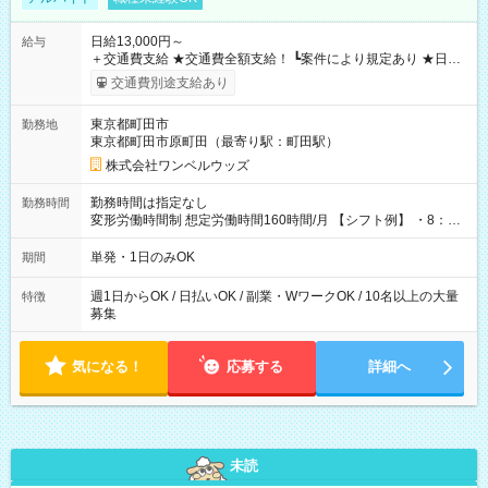
日給13,000円～
給与
＋交通費支給 ★交通費全額支給！ ┗案件により規定あり ★日払
いOK！（規定あり） ┗働いたその日に現金GET♪ お仕事後はコ
交通費別途支給あり
ンビニATMから 日払い分を引き落とせます！ 【試用期間】試
用期間なし
東京都町田市
勤務地
東京都町田市原町田（最寄り駅：町田駅）
株式会社ワンベルウッズ
勤務時間は指定なし
勤務時間
変形労働時間制 想定労働時間160時間/月 【シフト例】 ・8：00
～21：00
単発・1日のみOK
期間
週1日からOK / 日払いOK / 副業・WワークOK / 10名以上の大量
特徴
募集
気になる！
応募する
詳細へ
未読