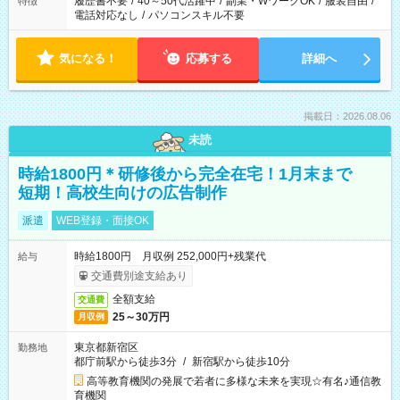
履歴書不要
/
40～50代活躍中
/
副業・WワークOK
/
服装自由
/
特徴
電話対応なし
/
パソコンスキル不要
気になる！
応募する
詳細へ
掲載日：2026.08.06
未読
時給1800円＊研修後から完全在宅！1月末まで
短期！高校生向けの広告制作
派遣
WEB登録・面接OK
時給1800円 月収例 252,000円+残業代
給与
交通費別途支給あり
全額支給
交通費
25～30万円
月収例
東京都新宿区
勤務地
都庁前駅から徒歩3分
/
新宿駅から徒歩10分
高等教育機関の発展で若者に多様な未来を実現☆有名♪通信教
育機関