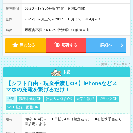
09:30～17:30(実働7時間 休憩1時間)
勤務時間
2026年09月上旬～2027年01月下旬 ※9月～！
期間
履歴書不要
/
40～50代活躍中
/
服装自由
特徴
気になる！
応募する
詳細へ
掲載日：2026.08.07
未読
【シフト自由・現金手渡しOK】iPhoneなどス
マホの充電を繋げるだけ！
派遣
職種未経験OK
社会人未経験OK
大学生歓迎
ブランクOK
WEB登録・面接OK
時給1414円～ ▼日払いOK（規定あり） ■初勤務手当あり
給与
※規定による