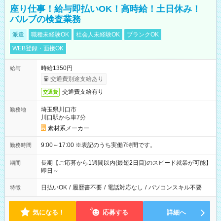
座り仕事！給与即払いOK！高時給！土日休み！
バルブの検査業務
派遣
職種未経験OK
社会人未経験OK
ブランクOK
WEB登録・面接OK
時給1350円
給与
交通費別途支給あり
交通費支給有り
交通費
埼玉県川口市
勤務地
川口駅から車7分
素材系メーカー
9:00～17:00 ※表記のうち実働7時間です。
勤務時間
長期【ご応募から1週間以内(最短2日目)のスピード就業が可能】
期間
即日～
日払いOK
/
履歴書不要
/
電話対応なし
/
パソコンスキル不要
特徴
気になる！
応募する
詳細へ