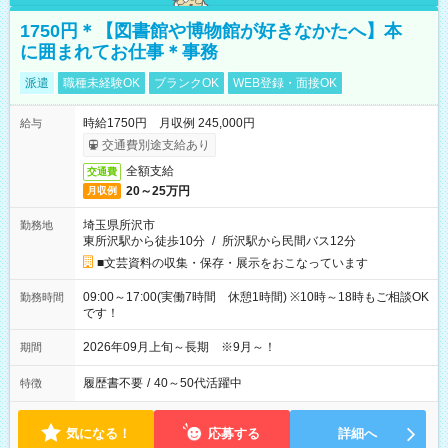
1750円＊【図書館や博物館が好きなかたへ】本
に囲まれてお仕事＊事務
派遣
職種未経験OK
ブランクOK
WEB登録・面接OK
時給1750円 月収例 245,000円
給与
交通費別途支給あり
全額支給
交通費
20～25万円
月収例
埼玉県所沢市
勤務地
東所沢駅から徒歩10分
/
所沢駅から民間バス12分
■文芸資料の収集・保存・展示をおこなっています
09:00～17:00(実働7時間 休憩1時間) ※10時～18時もご相談OK
勤務時間
です！
2026年09月上旬～長期 ※9月～！
期間
履歴書不要
/
40～50代活躍中
特徴
気になる！
応募する
詳細へ