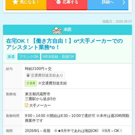
気になる！
応募する
詳細へ
掲載日：2026.08.07
未読
在宅OK！【働き方自由！】o*大手メーカーでの
アシスタント業務*o！
派遣
ブランクOK
WEB登録・面接OK
時給2100円＋交
給与
交通費別途支給あり
※交通費別途支給
交通費
東京都武蔵野市
勤務地
三鷹駅から徒歩5分
大手メーカー
9:00～14:00 ※開始は8:30～10:00で選択可 ※本件は週20時間勤
勤務時間
務案件です
2026/9/1～長期 ※★9月中であれば相談OK! ※9月～OK！
期間