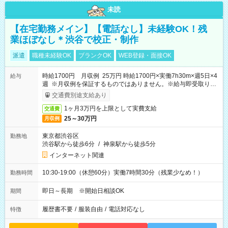
未読
【在宅勤務メイン】【電話なし】未経験OK！残
業ほぼなし＊渋谷で校正・制作
派遣
職種未経験OK
ブランクOK
WEB登録・面接OK
時給1700円 月収例 25万円 時給1700円×実働7h30m×週5日×4
給与
週 ※月収例を保証するものではありません。※給与即受取りサ
ービス利用可（利用条件有）
交通費別途支給あり
1ヶ月3万円を上限として実費支給
交通費
25～30万円
月収例
東京都渋谷区
勤務地
渋谷駅から徒歩6分
/
神泉駅から徒歩5分
インターネット関連
10:30-19:00（休憩60分）実働7時間30分（残業少なめ！）
勤務時間
即日～長期 ※開始日相談OK
期間
履歴書不要
/
服装自由
/
電話対応なし
特徴