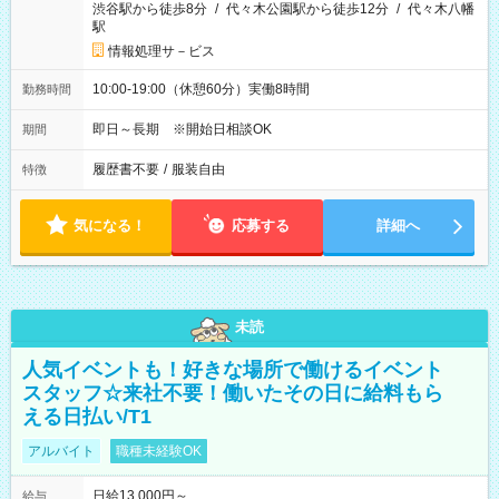
渋谷駅から徒歩8分
/
代々木公園駅から徒歩12分
/
代々木八幡
駅
情報処理サ－ビス
10:00-19:00（休憩60分）実働8時間
勤務時間
即日～長期 ※開始日相談OK
期間
履歴書不要
/
服装自由
特徴
気になる！
応募する
詳細へ
未読
人気イベントも！好きな場所で働けるイベント
スタッフ☆来社不要！働いたその日に給料もら
える日払い/T1
アルバイト
職種未経験OK
日給13,000円～
給与