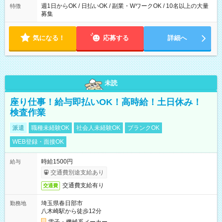
週1日からOK / 日払いOK / 副業・WワークOK / 10名以上の大量
特徴
募集
気になる！
応募する
詳細へ
未読
座り仕事！給与即払いOK！高時給！土日休み！
検査作業
派遣
職種未経験OK
社会人未経験OK
ブランクOK
WEB登録・面接OK
時給1500円
給与
交通費別途支給あり
交通費支給有り
交通費
埼玉県春日部市
勤務地
八木崎駅から徒歩12分