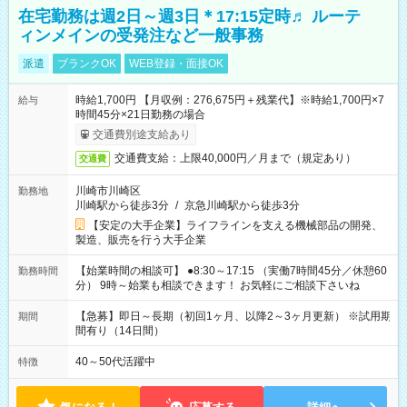
在宅勤務は週2日～週3日＊17:15定時♬ ルーテ
ィンメインの受発注など一般事務
派遣
ブランクOK
WEB登録・面接OK
時給1,700円 【月収例：276,675円＋残業代】※時給1,700円×7
給与
時間45分×21日勤務の場合
交通費別途支給あり
交通費支給：上限40,000円／月まで（規定あり）
交通費
川崎市川崎区
勤務地
川崎駅から徒歩3分
/
京急川崎駅から徒歩3分
【安定の大手企業】ライフラインを支える機械部品の開発、
製造、販売を行う大手企業
【始業時間の相談可】 ●8:30～17:15 （実働7時間45分／休憩60
勤務時間
分） 9時～始業も相談できます！ お気軽にご相談下さいね
【急募】即日～長期（初回1ヶ月、以降2～3ヶ月更新） ※試用期
期間
間有り（14日間）
40～50代活躍中
特徴