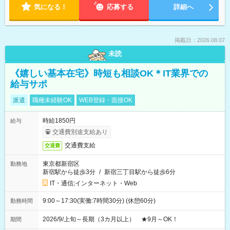
気になる！
応募する
詳細へ
掲載日：2026.08.07
未読
《嬉しい基本在宅》時短も相談OK＊IT業界での
給与サポ
派遣
職種未経験OK
WEB登録・面接OK
時給1850円
給与
交通費別途支給あり
交通費支給
交通費
東京都新宿区
勤務地
新宿駅から徒歩3分
/
新宿三丁目駅から徒歩6分
IT・通信;インターネット・Web
9:00～17:30(実働:7時間30分) (休憩60分)
勤務時間
2026/9/上旬～長期（3カ月以上） ★9月～OK！
期間