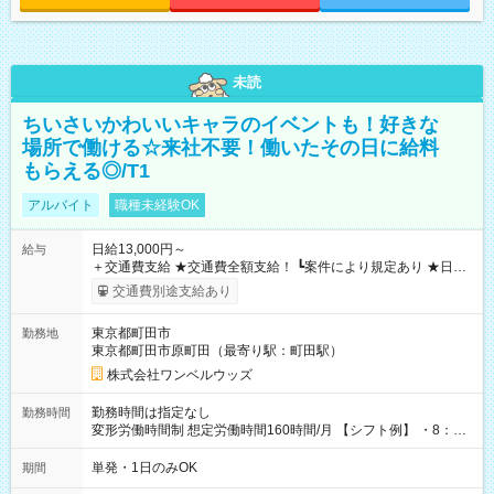
未読
ちいさいかわいいキャラのイベントも！好きな
場所で働ける☆来社不要！働いたその日に給料
もらえる◎/T1
アルバイト
職種未経験OK
日給13,000円～
給与
＋交通費支給 ★交通費全額支給！ ┗案件により規定あり ★日払
いOK！（規定あり） ┗働いたその日に現金GET♪ お仕事後はコ
交通費別途支給あり
ンビニATMから 日払い分を引き落とせます！ 【試用期間】試
用期間なし
東京都町田市
勤務地
東京都町田市原町田（最寄り駅：町田駅）
株式会社ワンベルウッズ
勤務時間は指定なし
勤務時間
変形労働時間制 想定労働時間160時間/月 【シフト例】 ・8：00
～21：00
単発・1日のみOK
期間