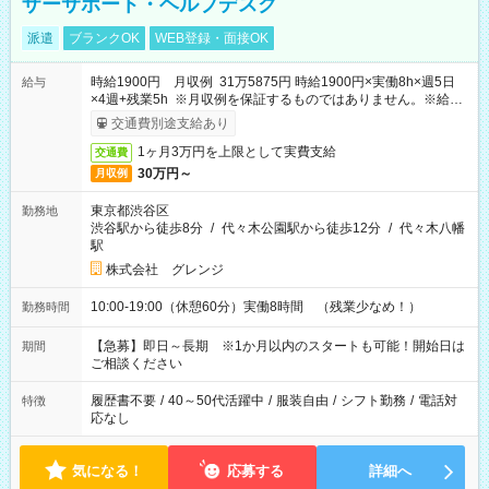
ザーサポート・ヘルプデスク
派遣
ブランクOK
WEB登録・面接OK
時給1900円 月収例 31万5875円 時給1900円×実働8h×週5日
給与
×4週+残業5h ※月収例を保証するものではありません。※給与
即受取りサービス利用可（利用条件有）
交通費別途支給あり
1ヶ月3万円を上限として実費支給
交通費
30万円～
月収例
東京都渋谷区
勤務地
渋谷駅から徒歩8分
/
代々木公園駅から徒歩12分
/
代々木八幡
駅
株式会社 グレンジ
10:00-19:00（休憩60分）実働8時間 （残業少なめ！）
勤務時間
【急募】即日～長期 ※1か月以内のスタートも可能！開始日は
期間
ご相談ください
履歴書不要
/
40～50代活躍中
/
服装自由
/
シフト勤務
/
電話対
特徴
応なし
気になる！
応募する
詳細へ