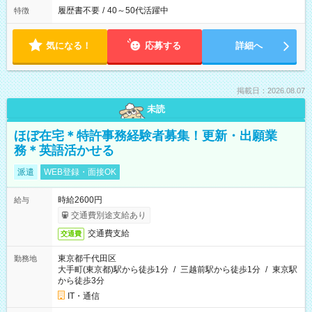
履歴書不要
/
40～50代活躍中
特徴
気になる！
応募する
詳細へ
掲載日：2026.08.07
未読
ほぼ在宅＊特許事務経験者募集！更新・出願業
務＊英語活かせる
派遣
WEB登録・面接OK
時給2600円
給与
交通費別途支給あり
交通費支給
交通費
東京都千代田区
勤務地
大手町(東京都)駅から徒歩1分
/
三越前駅から徒歩1分
/
東京駅
から徒歩3分
IT・通信