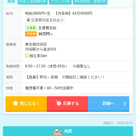
派遣
社会人未経験OK
ブランクOK
WEB登録・面接OK
時給2800円+交 【月収例】43万4000円
給与
交通費別途支給あり
交通費支給
交通費
30万円～
月収例
東京都渋谷区
勤務地
渋谷駅から徒歩5分
独立系SIer
8:50～17:20（休憩:45分） ※残業なし
勤務時間
【急募】即日～長期 ※開始日ご相談ください！
期間
履歴書不要
/
40～50代活躍中
特徴
気になる！
応募する
詳細へ
掲載日：2026.08.07
未読