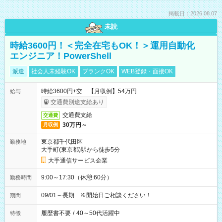
掲載日：2026.08.07
未読
時給3600円！＜完全在宅もOK！＞運用自動化
エンジニア！PowerShell
派遣
社会人未経験OK
ブランクOK
WEB登録・面接OK
時給3600円+交 【月収例】54万円
給与
交通費別途支給あり
交通費支給
交通費
30万円～
月収例
東京都千代田区
勤務地
大手町(東京都)駅から徒歩5分
大手通信サービス企業
9:00～17:30（休憩:60分）
勤務時間
09/01～長期 ※開始日ご相談ください！
期間
履歴書不要
/
40～50代活躍中
特徴