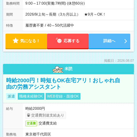
9:00～17:00(実働:7時間) (休憩60分)
勤務時間
2026/9/上旬～長期（3カ月以上） ★9月～OK！
期間
履歴書不要
/
40～50代活躍中
特徴
気になる！
応募する
詳細へ
掲載日：2026.08.07
未読
時給2000円！時短もOK在宅アリ！おしゃれ自
由の労務アシスタント
派遣
職種未経験OK
WEB登録・面接OK
時給2000円
給与
交通費別途支給あり
交通費支給
交通費
東京都千代田区
勤務地