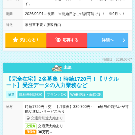
す。
2026/09/01～長期 ※開始日はご相談可能です！ ※9月～！
期間
履歴書不要
/
服装自由
特徴
気になる！
応募する
詳細へ
掲載日：2026.08.07
未読
【完全在宅】2名募集！時給1720円！【リクル
ート】受注データの入力業務など
派遣
職種未経験OK
ブランクOK
WEB登録・面接OK
時給1720円＋交 【月収例】339,700円～ ■給与の前払いが可
給与
能な速払いサービスあり
交通費別途支給あり
交通費支給あり
交通費
30万円～
月収例