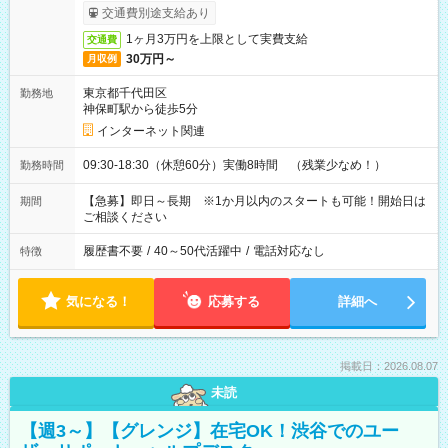
サービス利用可（利用条件有）
交通費別途支給あり
1ヶ月3万円を上限として実費支給
交通費
30万円～
月収例
東京都千代田区
勤務地
神保町駅から徒歩5分
インターネット関連
09:30-18:30（休憩60分）実働8時間 （残業少なめ！）
勤務時間
【急募】即日～長期 ※1か月以内のスタートも可能！開始日は
期間
ご相談ください
履歴書不要
/
40～50代活躍中
/
電話対応なし
特徴
気になる！
応募する
詳細へ
掲載日：2026.08.07
未読
【週3～】【グレンジ】在宅OK！渋谷でのユー