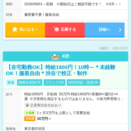
2026/09/01～長期 ※開始日はご相談可能です！ ※9月～！
期間
履歴書不要
/
服装自由
特徴
気になる！
応募する
詳細へ
掲載日：2026.08.07
未読
【在宅勤務OK】時給1900円！10時～＊未経験
OK！服装自由＊渋谷で校正・制作
派遣
職種未経験OK
ブランクOK
WEB登録・面接OK
時給1900円 月収例 30万円 時給1900円×実働8h×週5日×4
給与
週 ※月収例を保証するものではありません。※給与即受取りサ
ービス利用可（利用条件有）
交通費別途支給あり
1ヶ月3万円を上限として実費支給
交通費
30万円～
月収例
東京都渋谷区
勤務地