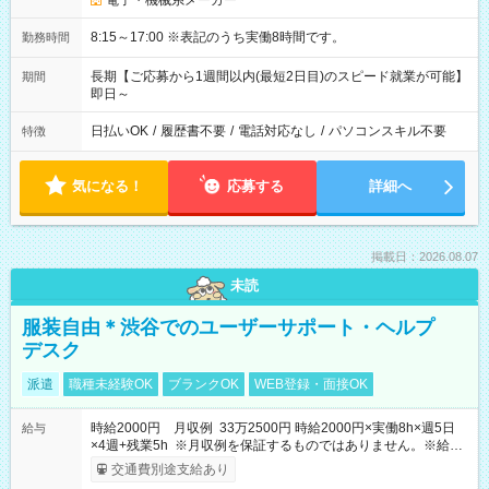
電子・機械系メーカー
8:15～17:00 ※表記のうち実働8時間です。
勤務時間
長期【ご応募から1週間以内(最短2日目)のスピード就業が可能】
期間
即日～
日払いOK
/
履歴書不要
/
電話対応なし
/
パソコンスキル不要
特徴
気になる！
応募する
詳細へ
掲載日：2026.08.07
未読
服装自由＊渋谷でのユーザーサポート・ヘルプ
デスク
派遣
職種未経験OK
ブランクOK
WEB登録・面接OK
時給2000円 月収例 33万2500円 時給2000円×実働8h×週5日
給与
×4週+残業5h ※月収例を保証するものではありません。※給与
即受取りサービス利用可（利用条件有）
交通費別途支給あり