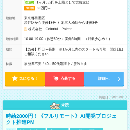
1ヶ月3万円を上限として実費支給
交通費
30万円～
月収例
東京都目黒区
勤務地
渋谷駅から徒歩13分
/
池尻大橋駅から徒歩8分
株式会社 Colorful Palette
10:00-19:00（休憩60分）実働8時間 （残業少なめ！）
勤務時間
【急募】即日～長期 ※1か月以内のスタートも可能！開始日は
期間
ご相談ください
履歴書不要
/
40～50代活躍中
/
服装自由
特徴
気になる！
応募する
詳細へ
掲載日：2026.08.07
未読
時給2800円！《フルリモート》AI開発プロジェ
クト推進PM