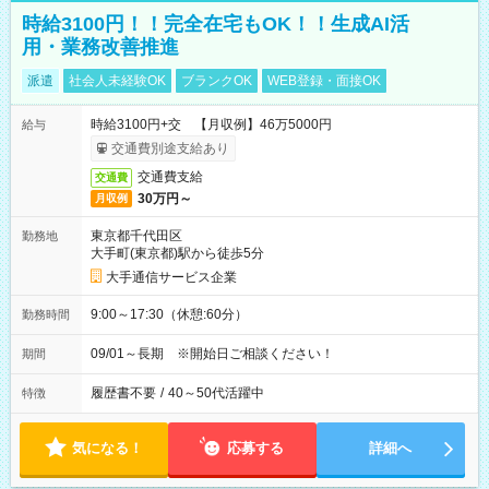
時給3100円！！完全在宅もOK！！生成AI活
用・業務改善推進
派遣
社会人未経験OK
ブランクOK
WEB登録・面接OK
時給3100円+交 【月収例】46万5000円
給与
交通費別途支給あり
交通費支給
交通費
30万円～
月収例
東京都千代田区
勤務地
大手町(東京都)駅から徒歩5分
大手通信サービス企業
9:00～17:30（休憩:60分）
勤務時間
09/01～長期 ※開始日ご相談ください！
期間
履歴書不要
/
40～50代活躍中
特徴
気になる！
応募する
詳細へ