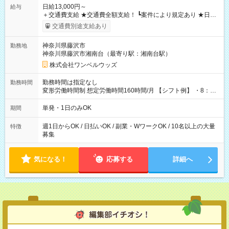
日給13,000円～
給与
＋交通費支給 ★交通費全額支給！ ┗案件により規定あり ★日払
いOK！（規定あり） ┗働いたその日に現金GET♪ お仕事後はコ
交通費別途支給あり
ンビニATMから 日払い分を引き落とせます！ 【試用期間】試
用期間なし
神奈川県藤沢市
勤務地
神奈川県藤沢市湘南台（最寄り駅：湘南台駅）
株式会社ワンベルウッズ
勤務時間は指定なし
勤務時間
変形労働時間制 想定労働時間160時間/月 【シフト例】 ・8：00
～21：00
単発・1日のみOK
期間
週1日からOK / 日払いOK / 副業・WワークOK / 10名以上の大量
特徴
募集
気になる！
応募する
詳細へ