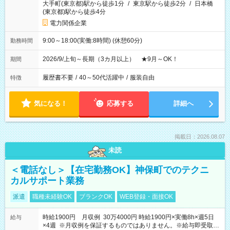
大手町(東京都)駅から徒歩1分
/
東京駅から徒歩2分
/
日本橋
(東京都)駅から徒歩4分
電力関係企業
9:00～18:00(実働:8時間) (休憩60分)
勤務時間
2026/9/上旬～長期（3カ月以上） ★9月～OK！
期間
履歴書不要
/
40～50代活躍中
/
服装自由
特徴
気になる！
応募する
詳細へ
掲載日：2026.08.07
未読
＜電話なし＞【在宅勤務OK】神保町でのテクニ
カルサポート業務
派遣
職種未経験OK
ブランクOK
WEB登録・面接OK
時給1900円 月収例 30万4000円 時給1900円×実働8h×週5日
給与
×4週 ※月収例を保証するものではありません。※給与即受取り