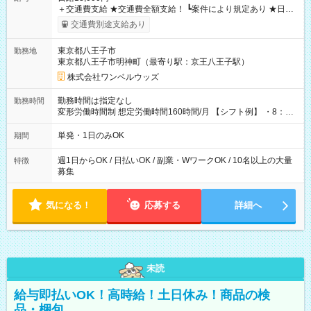
＋交通費支給 ★交通費全額支給！ ┗案件により規定あり ★日払
いOK！（規定あり） ┗働いたその日に現金GET♪ お仕事後はコ
交通費別途支給あり
ンビニATMから 日払い分を引き落とせます！ 【試用期間】試
用期間なし
東京都八王子市
勤務地
東京都八王子市明神町（最寄り駅：京王八王子駅）
株式会社ワンベルウッズ
勤務時間は指定なし
勤務時間
変形労働時間制 想定労働時間160時間/月 【シフト例】 ・8：00
～21：00
単発・1日のみOK
期間
週1日からOK / 日払いOK / 副業・WワークOK / 10名以上の大量
特徴
募集
気になる！
応募する
詳細へ
未読
給与即払いOK！高時給！土日休み！商品の検
品・梱包