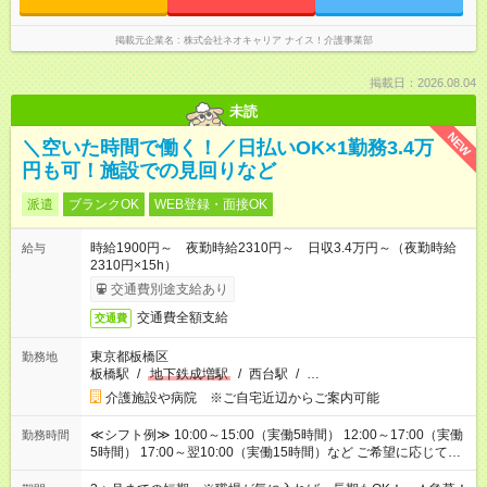
掲載元企業名
株式会社ネオキャリア ナイス！介護事業部
掲載日：2026.08.04
未読
NEW
＼空いた時間で働く！／日払いOK×1勤務3.4万
円も可！施設での見回りなど
派遣
ブランクOK
WEB登録・面接OK
時給1900円～ 夜勤時給2310円～ 日収3.4万円～（夜勤時給
給与
2310円×15h）
交通費別途支給あり
交通費全額支給
交通費
東京都板橋区
勤務地
板橋駅
/
地下鉄成増駅
/
西台駅
/
…
介護施設や病院 ※ご自宅近辺からご案内可能
≪シフト例≫ 10:00～15:00（実働5時間） 12:00～17:00（実働
勤務時間
5時間） 17:00～翌10:00（実働15時間）など ご希望に応じて、
働く時間は調整できます！ お気軽に担当へ相談ください！