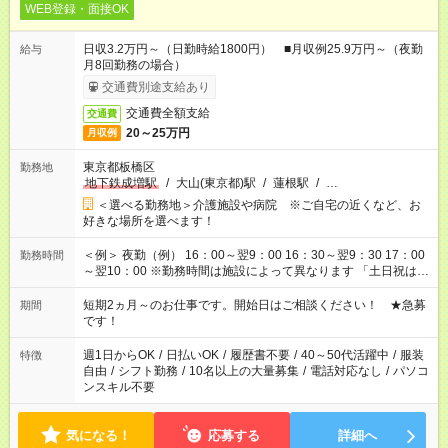
WEB登録・面接OK
日収3.2万円～（日勤時給1800円） ■月収例25.9万円～（夜勤
給与
月8回勤務の場合）
交通費別途支給あり
交通費全額支給
交通費
20～25万円
月収例
東京都板橋区
勤務地
地下鉄成増駅
/
大山(東京都)駅
/
蓮根駅
/
…
＜選べる勤務地＞介護施設や病院 ※ご自宅の近くなど、お
好きな場所を選べます！
＜例＞ 夜勤（例） 16：00～翌9：00 16：30～翌9：30 17：00
勤務時間
～翌10：00 ※勤務時間は施設によって異なります 「土日祝は休
みたい」 「しっかり稼ぎたい」 「もう少し遅い時間から始めた
い」など ご希望にあったお仕事をご案内いたします。 ※未経験
短期2ヵ月～のお仕事です。開始日はご相談ください！ ★急募
期間
の方の場合は1～2ヶ月間は日中での仕事を経験いただき、 お
です！
仕事に慣れてからの夜勤になります。 ★家庭の都合でお休みが
必要な場合も遠慮なくご相談ください。
週1日からOK
/
日払いOK
/
履歴書不要
/
40～50代活躍中
/
服装
特徴
自由
/
シフト勤務
/
10名以上の大量募集
/
電話対応なし
/
パソコ
ンスキル不要
気になる！
応募する
詳細へ