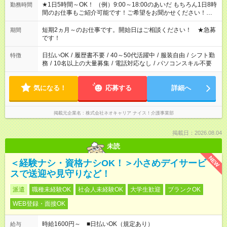
★1日5時間～OK！ （例）9:00～18:00のあいだ もちろん1日8時
勤務時間
間のお仕事もご紹介可能です！ご希望をお聞かせください！★家
庭の都合でお休みが必要な場合も遠慮なくご相談ください。 ※
週最低15時間以上の勤務が必要です
短期2ヵ月～のお仕事です。開始日はご相談ください！ ★急募
期間
です！
日払いOK
/
履歴書不要
/
40～50代活躍中
/
服装自由
/
シフト勤
特徴
務
/
10名以上の大量募集
/
電話対応なし
/
パソコンスキル不要
気になる！
応募する
詳細へ
掲載元企業名
株式会社ネオキャリア ナイス！介護事業部
掲載日：2026.08.04
未読
NEW
＜経験ナシ・資格ナシOK！＞小さめデイサービ
スで送迎や見守りなど！
派遣
職種未経験OK
社会人未経験OK
大学生歓迎
ブランクOK
WEB登録・面接OK
時給1600円～ ■日払いOK（規定あり）
給与