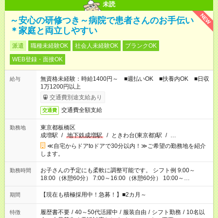
未読
NEW
～安心の研修つき～病院で患者さんのお手伝い
＊家庭と両立しやすい
派遣
職種未経験OK
社会人未経験OK
ブランクOK
WEB登録・面接OK
無資格未経験：時給1400円～ ■週払いOK ■扶養内OK ■日収
給与
1万1200円以上
交通費別途支給あり
交通費全額支給
交通費
東京都板橋区
勤務地
成増駅
/
地下鉄成増駅
/
ときわ台(東京都)駅
/
…
≪自宅からドアtoドアで30分以内！≫ご希望の勤務地を紹介
します。
お子さんの予定にも柔軟に調整可能です。 シフト例 9:00～
勤務時間
18:00（休憩60分） 7:00～16:00（休憩60分） 10:00～
19:00（休憩60分） ※Wワーク希望の方へ 今ご覧のお仕事で希
望する勤務時間と、もう1つのお仕事の勤務時間の合計が 週40
【現在も積極採用中！急募！】■2カ月～
期間
時間を超えなければOKです。
履歴書不要
/
40～50代活躍中
/
服装自由
/
シフト勤務
/
10名以
特徴