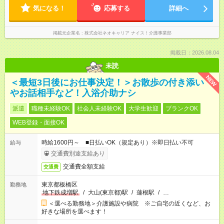
気になる！
応募する
詳細へ
掲載元企業名
株式会社ネオキャリア ナイス！介護事業部
掲載日：2026.08.04
未読
NEW
＜最短3日後にお仕事決定！＞お散歩の付き添い
やお話相手など！入浴介助ナシ
派遣
職種未経験OK
社会人未経験OK
大学生歓迎
ブランクOK
WEB登録・面接OK
時給1600円～ ■日払いOK（規定あり）※即日払い不可
給与
交通費別途支給あり
交通費全額支給
交通費
東京都板橋区
勤務地
地下鉄成増駅
/
大山(東京都)駅
/
蓮根駅
/
…
＜選べる勤務地＞介護施設や病院 ※ご自宅の近くなど、お
好きな場所を選べます！