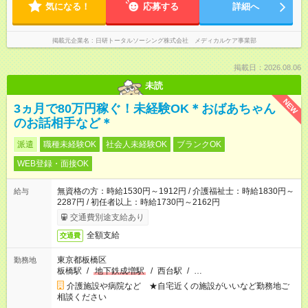
気になる！
応募する
詳細へ
掲載元企業名
日研トータルソーシング株式会社 メディカルケア事業部
掲載日：2026.08.06
未読
NEW
3ヵ月で80万円稼ぐ！未経験OK＊おばあちゃん
のお話相手など＊
派遣
職種未経験OK
社会人未経験OK
ブランクOK
WEB登録・面接OK
無資格の方：時給1530円～1912円 / 介護福祉士：時給1830円～
給与
2287円 / 初任者以上：時給1730円～2162円
交通費別途支給あり
全額支給
交通費
東京都板橋区
勤務地
板橋駅
/
地下鉄成増駅
/
西台駅
/
…
介護施設や病院など ★自宅近くの施設がいいなど勤務地ご
相談ください