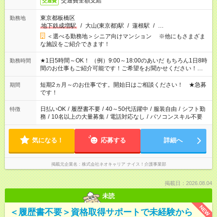
交通費全額支給
交通費
東京都板橋区
勤務地
地下鉄成増駅
/
大山(東京都)駅
/
蓮根駅
/
…
＜選べる勤務地＞シニア向けマンション ※他にもさまざま
な施設をご紹介できます！
★1日5時間～OK！ （例）9:00～18:00のあいだ もちろん1日8時
勤務時間
間のお仕事もご紹介可能です！ご希望をお聞かせください！★家
庭の都合でお休みが必要な場合も遠慮なくご相談ください。 ※
週最低15時間以上の勤務が必要です
短期2ヵ月～のお仕事です。開始日はご相談ください！ ★急募
期間
です！
日払いOK
/
履歴書不要
/
40～50代活躍中
/
服装自由
/
シフト勤
特徴
務
/
10名以上の大量募集
/
電話対応なし
/
パソコンスキル不要
気になる！
応募する
詳細へ
掲載元企業名
株式会社ネオキャリア ナイス！介護事業部
掲載日：2026.08.04
未読
NEW
＜履歴書不要＞資格取得サポートで未経験から