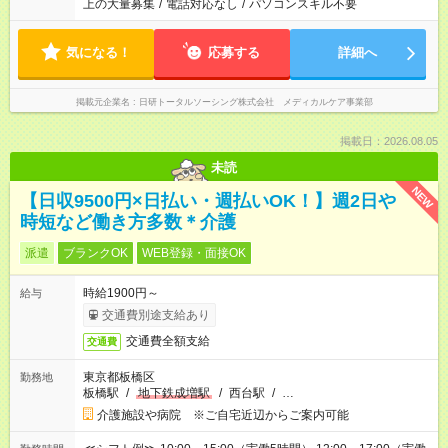
上の大量募集
/
電話対応なし
/
パソコンスキル不要
気になる！
応募する
詳細へ
掲載元企業名
日研トータルソーシング株式会社 メディカルケア事業部
掲載日：2026.08.05
未読
NEW
【日収9500円×日払い・週払いOK！】週2日や
時短など働き方多数＊介護
派遣
ブランクOK
WEB登録・面接OK
時給1900円～
給与
交通費別途支給あり
交通費全額支給
交通費
東京都板橋区
勤務地
板橋駅
/
地下鉄成増駅
/
西台駅
/
…
介護施設や病院 ※ご自宅近辺からご案内可能