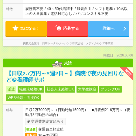
の勤務時間。 合計で週40時間を超える場合は応募できません。
履歴書不要
/
40～50代活躍中
/
服装自由
/
シフト勤務
/
10名以
特徴
上の大量募集
/
電話対応なし
/
パソコンスキル不要
気になる！
応募する
詳細へ
掲載元企業名
日研トータルソーシング株式会社 メディカルケア事業部
掲載日：2026.08.06
未読
NEW
【日収2.7万円～×週2日～】病院で夜の見回りな
ど＠看護師サポ
派遣
職種未経験OK
社会人未経験OK
大学生歓迎
ブランクOK
WEB登録・面接OK
日収2万7000円～（日勤時給1500円） ■月収例21.6万円～（夜
給与
勤月8回勤務の場合）
交通費別途支給あり
交通費全額支給
交通費
20～25万円
月収例