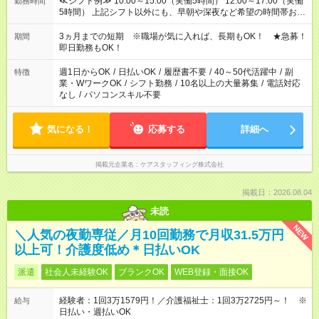
≪シフト例≫ 10:00～15:00（実働5時間） 12:00～17:00（実働
勤務時間
5時間） 上記シフト以外にも、早朝や深夜など希望の時間帯お聞
かせください！ 事前に担当からヒアリングもしますので、ご安
心ください！
3ヵ月までの短期 ※職場が気に入れば、長期もOK！ ★急募！
期間
即日勤務もOK！
週1日からOK
/
日払いOK
/
履歴書不要
/
40～50代活躍中
/
副
特徴
業・WワークOK
/
シフト勤務
/
10名以上の大量募集
/
電話対応
なし
/
パソコンスキル不要
気になる！
応募する
詳細へ
掲載元企業名
ケアスタッフィング株式会社
掲載日：2026.08.04
未読
NEW
＼人気の夜勤専従／月10回勤務で月収31.5万円
以上可！介護度低め＊日払いOK
派遣
社会人未経験OK
ブランクOK
WEB登録・面接OK
経験者：1回3万1579円！／介護福祉士：1回3万2725円～！ ※
給与
日払い・週払いOK