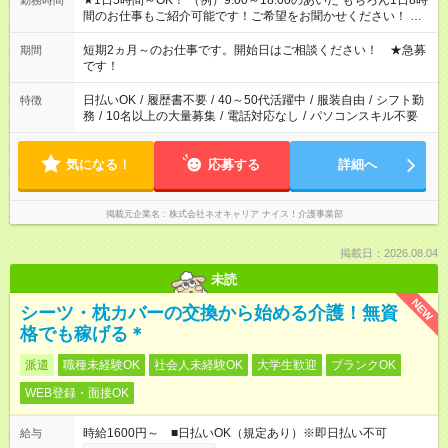
★1日5時間～OK！ （例）9:00～18:00のあいだ もちろん1日8時
勤務時間
間のお仕事もご紹介可能です！ご希望をお聞かせください！ ※
週最低15時間以上の勤務が必要です
短期2ヵ月～のお仕事です。開始日はご相談ください！ ★急募
期間
です！
日払いOK
/
履歴書不要
/
40～50代活躍中
/
服装自由
/
シフト勤
特徴
務
/
10名以上の大量募集
/
電話対応なし
/
パソコンスキル不要
気になる！
応募する
詳細へ
掲載元企業名
株式会社ネオキャリア ナイス！介護事業部
掲載日：2026.08.04
未読
NEW
シーツ・枕カバーの交換から始める介護！無資
格でも稼げる＊
派遣
職種未経験OK
社会人未経験OK
大学生歓迎
ブランクOK
WEB登録・面接OK
時給1600円～ ■日払いOK（規定あり）※即日払い不可
給与