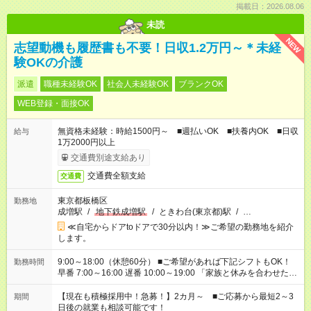
掲載日：2026.08.06
未読
NEW
志望動機も履歴書も不要！日収1.2万円～＊未経
験OKの介護
派遣
職種未経験OK
社会人未経験OK
ブランクOK
WEB登録・面接OK
無資格未経験：時給1500円～ ■週払いOK ■扶養内OK ■日収
給与
1万2000円以上
交通費別途支給あり
交通費全額支給
交通費
東京都板橋区
勤務地
成増駅
/
地下鉄成増駅
/
ときわ台(東京都)駅
/
…
≪自宅からドアtoドアで30分以内！≫ご希望の勤務地を紹介
します。
9:00～18:00（休憩60分） ■ご希望があれば下記シフトもOK！
勤務時間
早番 7:00～16:00 遅番 10:00～19:00 「家族と休みを合わせた
い」 「余裕を持って夕飯の準備がしたい」 「できれば残業はし
たくない」 など、ご希望を教えてくださいね。 ※Wワーク希望
【現在も積極採用中！急募！】2カ月～ ■ご応募から最短2～3
期間
の方へ 今ご覧のお仕事で希望する勤務時間と、もう1つのお仕事
日後の就業も相談可能です！