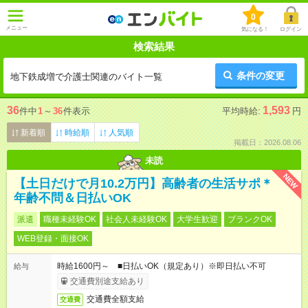
0
メニュー
気になる！
ログイン
検索結果
条件の変更
地下鉄成増で介護士関連のバイト一覧
36
1,593
件中
1
～
36
件表示
平均時給:
円
新着順
時給順
人気順
掲載日：2026.08.06
未読
NEW
【土日だけで月10.2万円】高齢者の生活サポ＊
年齢不問＆日払いOK
派遣
職種未経験OK
社会人未経験OK
大学生歓迎
ブランクOK
WEB登録・面接OK
時給1600円～ ■日払いOK（規定あり）※即日払い不可
給与
交通費別途支給あり
交通費全額支給
交通費