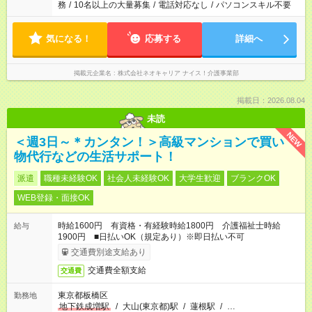
務
/
10名以上の大量募集
/
電話対応なし
/
パソコンスキル不要
気になる！
応募する
詳細へ
掲載元企業名
株式会社ネオキャリア ナイス！介護事業部
掲載日：2026.08.04
未読
NEW
＜週3日～＊カンタン！＞高級マンションで買い
物代行などの生活サポート！
派遣
職種未経験OK
社会人未経験OK
大学生歓迎
ブランクOK
WEB登録・面接OK
時給1600円 有資格・有経験時給1800円 介護福祉士時給
給与
1900円 ■日払いOK（規定あり）※即日払い不可
交通費別途支給あり
交通費全額支給
交通費
東京都板橋区
勤務地
地下鉄成増駅
/
大山(東京都)駅
/
蓮根駅
/
…