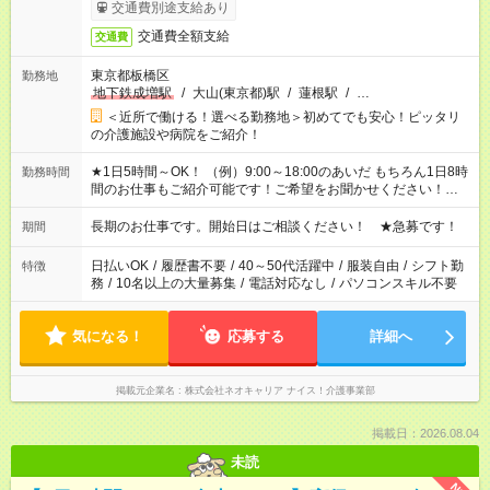
交通費別途支給あり
交通費全額支給
交通費
東京都板橋区
勤務地
地下鉄成増駅
/
大山(東京都)駅
/
蓮根駅
/
…
＜近所で働ける！選べる勤務地＞初めてでも安心！ピッタリ
の介護施設や病院をご紹介！
★1日5時間～OK！ （例）9:00～18:00のあいだ もちろん1日8時
勤務時間
間のお仕事もご紹介可能です！ご希望をお聞かせください！★家
庭の都合でお休みが必要な場合も遠慮なくご相談ください。 ※
週最低15時間以上の勤務が必要です
長期のお仕事です。開始日はご相談ください！ ★急募です！
期間
日払いOK
/
履歴書不要
/
40～50代活躍中
/
服装自由
/
シフト勤
特徴
務
/
10名以上の大量募集
/
電話対応なし
/
パソコンスキル不要
気になる！
応募する
詳細へ
掲載元企業名
株式会社ネオキャリア ナイス！介護事業部
掲載日：2026.08.04
未読