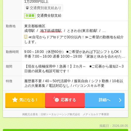
1万2000円以上
交通費別途支給あり
交通費全額支給
交通費
東京都板橋区
勤務地
成増駅
/
地下鉄成増駅
/
ときわ台(東京都)駅
/
…
≪自宅からドアtoドアで30分以内！≫ご希望の勤務地を紹介
します。
9:00～18:00（休憩60分） ■ご希望があれば下記シフトもOK！
勤務時間
早番 7:00～16:00 遅番 10:00～19:00 「家族と休みを合わせた
い」 「余裕を持って夕飯の準備がしたい」 「できれば残業はし
たくない」 など、ご希望を教えてくださいね。 ※Wワーク希望
【現在も積極採用中！急募！】2カ月～ ■ご応募から最短2～3
期間
の方へ 今ご覧のお仕事で希望する勤務時間と、もう1つのお仕事
日後の就業も相談可能です！
の勤務時間。 合計で週40時間を超える場合は応募できません。
履歴書不要
/
40～50代活躍中
/
服装自由
/
シフト勤務
/
10名以
特徴
上の大量募集
/
電話対応なし
/
パソコンスキル不要
気になる！
応募する
詳細へ
掲載元企業名
日研トータルソーシング株式会社 メディカルケア事業部
掲載日：2026.08.05