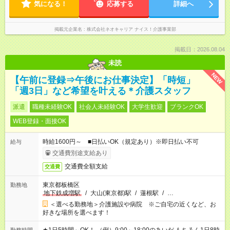
気になる！
応募する
詳細へ
掲載元企業名
株式会社ネオキャリア ナイス！介護事業部
掲載日：2026.08.04
未読
NEW
【午前に登録⇒午後にお仕事決定】「時短」
「週3日」など希望を叶える＊介護スタッフ
派遣
職種未経験OK
社会人未経験OK
大学生歓迎
ブランクOK
WEB登録・面接OK
時給1600円～ ■日払いOK（規定あり）※即日払い不可
給与
交通費別途支給あり
交通費全額支給
交通費
東京都板橋区
勤務地
地下鉄成増駅
/
大山(東京都)駅
/
蓮根駅
/
…
＜選べる勤務地＞介護施設や病院 ※ご自宅の近くなど、お
好きな場所を選べます！