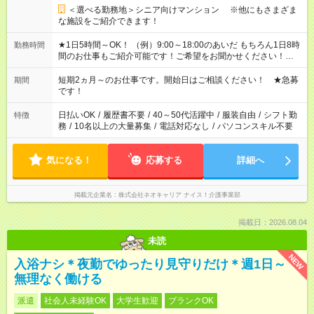
＜選べる勤務地＞シニア向けマンション ※他にもさまざま
な施設をご紹介できます！
★1日5時間～OK！ （例）9:00～18:00のあいだ もちろん1日8時
勤務時間
間のお仕事もご紹介可能です！ご希望をお聞かせください！★家
庭の都合でお休みが必要な場合も遠慮なくご相談ください。 ※
週最低15時間以上の勤務が必要です
短期2ヵ月～のお仕事です。開始日はご相談ください！ ★急募
期間
です！
日払いOK
/
履歴書不要
/
40～50代活躍中
/
服装自由
/
シフト勤
特徴
務
/
10名以上の大量募集
/
電話対応なし
/
パソコンスキル不要
気になる！
応募する
詳細へ
掲載元企業名
株式会社ネオキャリア ナイス！介護事業部
掲載日：2026.08.04
未読
NEW
入浴ナシ＊夜勤でゆったり見守りだけ＊週1日～
無理なく働ける
派遣
社会人未経験OK
大学生歓迎
ブランクOK