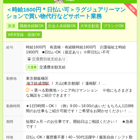
NEW
＜時給1600円＊日払い可＞ラグジュアリーマン
ションで買い物代行などサポート業務
派遣
職種未経験OK
社会人未経験OK
大学生歓迎
ブランクOK
WEB登録・面接OK
時給1600円 有資格・有経験時給1800円 介護福祉士時給
給与
1900円 ■日払いOK（規定あり）※即日払い不可
交通費別途支給あり
交通費全額支給
交通費
東京都板橋区
勤務地
地下鉄成増駅
/
大山(東京都)駅
/
蓮根駅
/
…
＜選べる勤務地＞シニア向けマンション ※他にもさまざま
な施設をご紹介できます！
★1日5時間～OK！ （例）9:00～18:00のあいだ もちろん1日8時
勤務時間
間のお仕事もご紹介可能です！ご希望をお聞かせください！ ★
家庭の都合でお休みが必要な場合も遠慮なくご相談ください。
※週最低15時間以上の勤務が必要です
短期2ヵ月～のお仕事です。開始日はご相談ください！ ★急募
期間
です！
日払いOK
/
履歴書不要
/
40～50代活躍中
/
服装自由
/
シフト勤
特徴