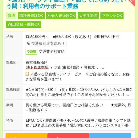
う間！利用者のサポート業務
派遣
職種未経験OK
社会人未経験OK
大学生歓迎
ブランクOK
WEB登録・面接OK
時給1600円～ ■日払いOK（規定あり）※即日払い不可
給与
交通費別途支給あり
交通費全額支給
交通費
東京都板橋区
勤務地
地下鉄成増駅
/
大山(東京都)駅
/
蓮根駅
/
…
＜選べる勤務地＞デイサービス ※ご自宅の近くなど、お好
きな場所を選べます！
★1日5時間～OK！ （例）9:00～18:00のあいだ もちろん1日8時
勤務時間
間のお仕事もご紹介可能です！ご希望をお聞かせください！★家
庭の都合でお休みが必要な場合も遠慮なくご相談ください。 ※
週最低15時間以上の勤務が必要です
長く働ける職場です。開始日はご相談ください！ ★短期2ヶ月
期間
～勤務もＯＫ
日払いOK
/
履歴書不要
/
40～50代活躍中
/
服装自由
/
シフト勤
特徴
務
/
10名以上の大量募集
/
電話対応なし
/
パソコンスキル不要