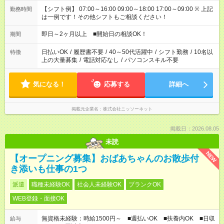
【シフト例】 07:00～16:00 09:00～18:00 17:00～09:00 ※ 上記
勤務時間
は一例です！その他シフトもご相談ください！
即日～2ヶ月以上 ■開始日の相談OK！
期間
日払いOK
/
履歴書不要
/
40～50代活躍中
/
シフト勤務
/
10名以
特徴
上の大量募集
/
電話対応なし
/
パソコンスキル不要
気になる！
応募する
詳細へ
掲載元企業名
株式会社ニッソーネット
掲載日：2026.08.05
未読
NEW
【オープニング募集】おばあちゃんのお散歩付
き添いも仕事の1つ
派遣
職種未経験OK
社会人未経験OK
ブランクOK
WEB登録・面接OK
無資格未経験：時給1500円～ ■週払いOK ■扶養内OK ■日収
給与