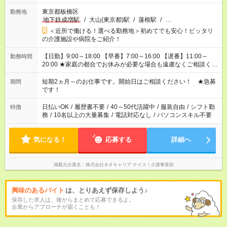
東京都板橋区
勤務地
地下鉄成増駅
/
大山(東京都)駅
/
蓮根駅
/
…
＜近所で働ける！選べる勤務地＞初めてでも安心！ピッタリ
の介護施設や病院をご紹介！
【日勤】9:00～18:00 【早番】7:00～16:00 【遅番】11:00～
勤務時間
20:00 ★家庭の都合でお休みが必要な場合も遠慮なくご相談くだ
さい。
短期2ヵ月～のお仕事です。開始日はご相談ください！ ★急募
期間
です！
日払いOK
/
履歴書不要
/
40～50代活躍中
/
服装自由
/
シフト勤
特徴
務
/
10名以上の大量募集
/
電話対応なし
/
パソコンスキル不要
気になる！
応募する
詳細へ
掲載元企業名
株式会社ネオキャリア ナイス！介護事業部
興味のあるバイト
は、とりあえず保存しよう♪
保存した求人は、後からまとめて応募できるよ。
企業からアプローチが届くことも！