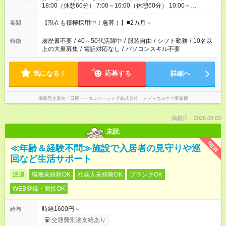
18:00（休憩60分） 7:00～16:00（休憩60分） 10:00～
19:00（休憩60分） ※Wワーク希望の方へ 今ご覧のお仕事で希
望する勤務時間と、もう1つのお仕事の勤務時間の合計が 週40
【現在も積極採用中！急募！】■2カ月～
期間
時間を超えなければOKです。
履歴書不要
/
40～50代活躍中
/
服装自由
/
シフト勤務
/
10名以
特徴
上の大量募集
/
電話対応なし
/
パソコンスキル不要
気になる！
応募する
詳細へ
掲載元企業名
日研トータルソーシング株式会社 メディカルケア事業部
掲載日：2026.08.03
未読
NEW
≪年齢＆経験不問≫施設で入居者の見守りや巡
回など生活サポート
派遣
職種未経験OK
社会人未経験OK
ブランクOK
WEB登録・面接OK
時給1600円～
給与
交通費別途支給あり