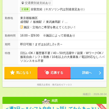
交通費別途支給あり
全額支給（※ガソリン代は別途規定あり）
交通費
東京都板橋区
勤務地
成増駅
/
板橋駅
/
東武練馬駅
/
…
施設・立地のご希望を教えてください！
16:00～翌9:00 ※施設によって前後あり
勤務時間
即日可能！まずはお試し2ヶ月～
期間
日払いOK
/
履歴書不要
/
40～50代活躍中
/
副業・WワークOK
/
特徴
服装自由
/
シフト勤務
/
10名以上の大量募集
/
電話対応なし
/
パ
ソコンスキル不要
気になる！
応募する
詳細へ
掲載元企業名
株式会社ゼフィロス
掲載日：2026.08.04
未読
NEW
＜週3日～＊シフト自由！＞話してたらあっとい