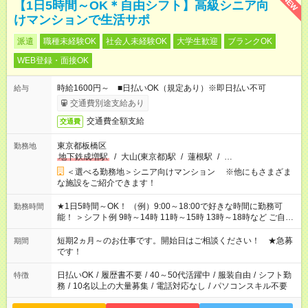
NEW
【1日5時間～OK＊自由シフト】高級シニア向
けマンションで生活サポ
派遣
職種未経験OK
社会人未経験OK
大学生歓迎
ブランクOK
WEB登録・面接OK
時給1600円～ ■日払いOK（規定あり）※即日払い不可
給与
交通費別途支給あり
交通費全額支給
交通費
東京都板橋区
勤務地
地下鉄成増駅
/
大山(東京都)駅
/
蓮根駅
/
…
＜選べる勤務地＞シニア向けマンション ※他にもさまざま
な施設をご紹介できます！
★1日5時間～OK！ （例）9:00～18:00で好きな時間に勤務可
勤務時間
能！ ＞シフト例 9時～14時 11時～15時 13時～18時など ご自身
のご都合に合わせて勤務時間をご相談ください！ ★家庭の都合
でお休みや時間の調整が必要な場合も遠慮なくご相談くださ
短期2ヵ月～のお仕事です。開始日はご相談ください！ ★急募
期間
い。
です！
日払いOK
/
履歴書不要
/
40～50代活躍中
/
服装自由
/
シフト勤
特徴
務
/
10名以上の大量募集
/
電話対応なし
/
パソコンスキル不要