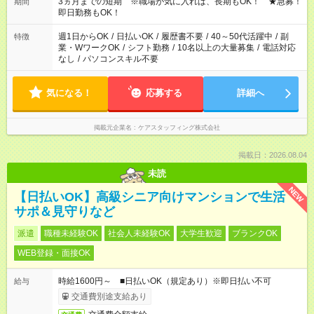
3ヵ月までの短期 ※職場が気に入れば、長期もOK！ ★急募！
期間
即日勤務もOK！
週1日からOK
/
日払いOK
/
履歴書不要
/
40～50代活躍中
/
副
特徴
業・WワークOK
/
シフト勤務
/
10名以上の大量募集
/
電話対応
なし
/
パソコンスキル不要
気になる！
応募する
詳細へ
掲載元企業名
ケアスタッフィング株式会社
掲載日：2026.08.04
未読
NEW
【日払いOK】高級シニア向けマンションで生活
サポ＆見守りなど
派遣
職種未経験OK
社会人未経験OK
大学生歓迎
ブランクOK
WEB登録・面接OK
時給1600円～ ■日払いOK（規定あり）※即日払い不可
給与
交通費別途支給あり