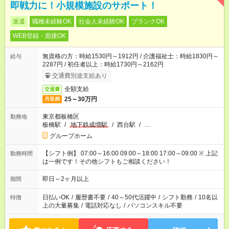
即戦力に！小規模施設のサポート！
派遣
職種未経験OK
社会人未経験OK
ブランクOK
WEB登録・面接OK
無資格の方：時給1530円～1912円 / 介護福祉士：時給1830円～
給与
2287円 / 初任者以上：時給1730円～2162円
交通費別途支給あり
全額支給
交通費
25～30万円
月収例
東京都板橋区
勤務地
板橋駅
/
地下鉄成増駅
/
西台駅
/
…
グループホーム
【シフト例】 07:00～16:00 09:00～18:00 17:00～09:00 ※ 上記
勤務時間
は一例です！その他シフトもご相談ください！
即日～2ヶ月以上
期間
日払いOK
/
履歴書不要
/
40～50代活躍中
/
シフト勤務
/
10名以
特徴
上の大量募集
/
電話対応なし
/
パソコンスキル不要