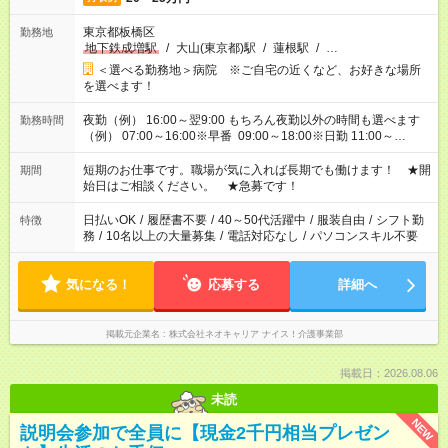
東京都板橋区
勤務地
地下鉄成増駅
/
大山(東京都)駅
/
蓮根駅
/
…
＜選べる勤務地＞病院 ※ご自宅の近くなど、お好きな場所
を選べます！
夜勤（例） 16:00～翌9:00 もちろん夜勤以外の時間も選べます
勤務時間
（例） 07:00～16:00※早番 09:00～18:00※日勤 11:00～
20:00※遅番 ※時間は、固定・選べる施設もあるので、ご希望が
あれば調整できます！ ※シフト制。勤務地により実働時間が異
短期のお仕事です。職場が気に入れば長期でも働けます！ ★開
期間
なります。★家庭の都合でお休みが必要な場合も遠慮なくご相談
始日はご相談ください。 ★急募です！
ください。
日払いOK
/
履歴書不要
/
40～50代活躍中
/
服装自由
/
シフト勤
特徴
務
/
10名以上の大量募集
/
電話対応なし
/
パソコンスキル不要
気になる！
応募する
詳細へ
掲載元企業名
株式会社ネオキャリア ナイス！介護事業部
掲載日：2026.08.06
未読
NEW
説明会参加で全員に【現金2千円相当プレゼン