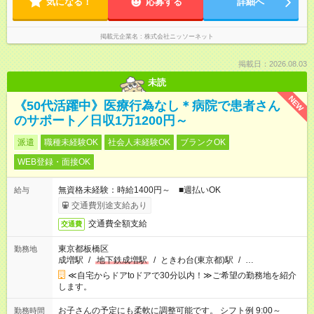
気になる！
応募する
詳細へ
掲載元企業名
株式会社ニッソーネット
掲載日：2026.08.03
未読
NEW
《50代活躍中》医療行為なし＊病院で患者さん
のサポート／日収1万1200円～
派遣
職種未経験OK
社会人未経験OK
ブランクOK
WEB登録・面接OK
無資格未経験：時給1400円～ ■週払いOK
給与
交通費別途支給あり
交通費全額支給
交通費
東京都板橋区
勤務地
成増駅
/
地下鉄成増駅
/
ときわ台(東京都)駅
/
…
≪自宅からドアtoドアで30分以内！≫ご希望の勤務地を紹介
します。
お子さんの予定にも柔軟に調整可能です。 シフト例 9:00～
勤務時間