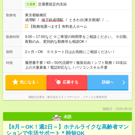
交通費規定内支給
交通費
東京都板橋区
勤務地
成増駅
/
地下鉄成増駅
/
ときわ台(東京都)駅
/
…
【勤務地選べます】有料老人ホーム
9:00～17:00など ※ご希望の時間帯をご相談ください。 ※日勤、
勤務時間
夜勤のみ、変則的な勤務等も相談OK！
2ヶ月～OK ※スタート日はお気軽にご相談ください！
期間
履歴書不要
/
40～50代活躍中
/
服装自由
/
シフト勤務
/
10名以
特徴
上の大量募集
/
電話対応なし
/
パソコンスキル不要
気になる！
応募する
詳細へ
掲載元企業名
株式会社スタッフサービス メディカル事業本部
掲載日：2026.08.02
未読
【8月～OK！週2日～】ホテルライクな高齢者マン
ションで生活サポート＊時短OK