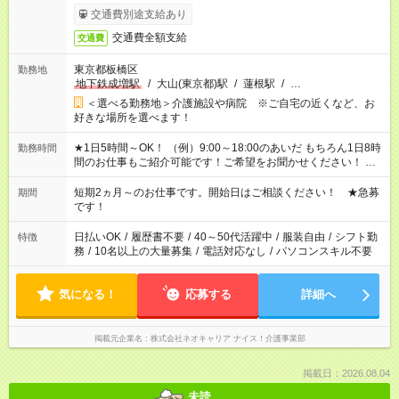
交通費別途支給あり
交通費全額支給
交通費
東京都板橋区
勤務地
地下鉄成増駅
/
大山(東京都)駅
/
蓮根駅
/
…
＜選べる勤務地＞介護施設や病院 ※ご自宅の近くなど、お
好きな場所を選べます！
★1日5時間～OK！ （例）9:00～18:00のあいだ もちろん1日8時
勤務時間
間のお仕事もご紹介可能です！ご希望をお聞かせください！ ★
家庭の都合でお休みが必要な場合も遠慮なくご相談ください。
※週最低15時間以上の勤務が必要です
短期2ヵ月～のお仕事です。開始日はご相談ください！ ★急募
期間
です！
日払いOK
/
履歴書不要
/
40～50代活躍中
/
服装自由
/
シフト勤
特徴
務
/
10名以上の大量募集
/
電話対応なし
/
パソコンスキル不要
気になる！
応募する
詳細へ
掲載元企業名
株式会社ネオキャリア ナイス！介護事業部
掲載日：2026.08.04
未読