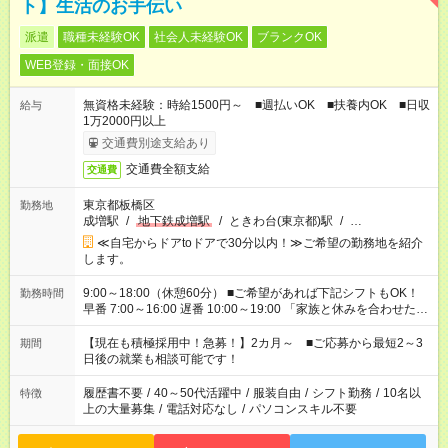
ト】生活のお手伝い
派遣
職種未経験OK
社会人未経験OK
ブランクOK
WEB登録・面接OK
無資格未経験：時給1500円～ ■週払いOK ■扶養内OK ■日収
給与
1万2000円以上
交通費別途支給あり
交通費全額支給
交通費
東京都板橋区
勤務地
成増駅
/
地下鉄成増駅
/
ときわ台(東京都)駅
/
…
≪自宅からドアtoドアで30分以内！≫ご希望の勤務地を紹介
します。
9:00～18:00（休憩60分） ■ご希望があれば下記シフトもOK！
勤務時間
早番 7:00～16:00 遅番 10:00～19:00 「家族と休みを合わせた
い」 「余裕を持って夕飯の準備がしたい」 「できれば残業はし
たくない」 など、ご希望を教えてくださいね。 ※Wワーク希望
【現在も積極採用中！急募！】2カ月～ ■ご応募から最短2～3
期間
の方へ 今ご覧のお仕事で希望する勤務時間と、もう1つのお仕事
日後の就業も相談可能です！
の勤務時間。 合計で週40時間を超える場合は応募できません。
履歴書不要
/
40～50代活躍中
/
服装自由
/
シフト勤務
/
10名以
特徴
上の大量募集
/
電話対応なし
/
パソコンスキル不要