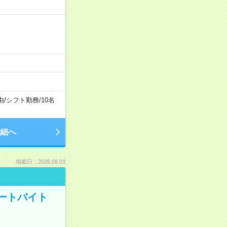
由
/
シフト勤務
/
10名
細へ
掲載日：2026.08.03
ートバイト