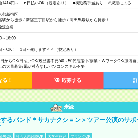
給1414円～ ▼日払いOK（規定あり） ■初勤務手当あり ※規定による
京都新宿区
宿駅から徒歩
/
新宿三丁目駅から徒歩
/
高田馬場駅から徒歩
/
…
物流企業
00～18:00
日～OK！ 1日～働けます＾＾（規定あり）
1日からOK
/
日払いOK
/
履歴書不要
/
40～50代活躍中
/
副業・WワークOK
/
服装自
上の大量募集
/
電話対応なし
/
パソコンスキル不要
なる！
応募する
詳
未読
表するバンド＊サカナクション＞ツアー公演のサポ
館
経験OK
社会人未経験OK
大学生歓迎
ブランクOK