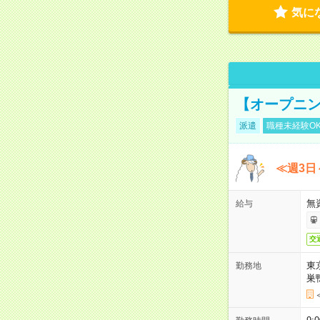
気に
【オープニン
派遣
職種未経験O
≪週3日
無
給与
交
東
勤務地
巣