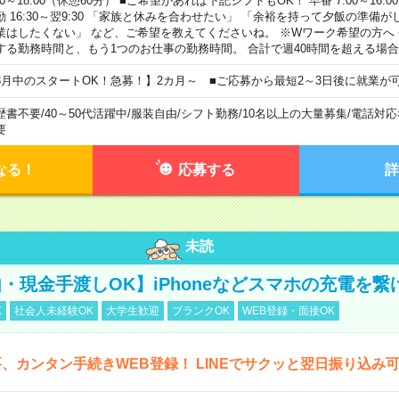
00～18:00（休憩60分） ■ご希望があれば下記シフトもOK！ 早番 7:00～16:00 遅
勤 16:30～翌9:30 「家族と休みを合わせたい」 「余裕を持って夕飯の準備
業はしたくない」 など、ご希望を教えてくださいね。 ※Wワーク希望の方へ
する勤務時間と、もう1つのお仕事の勤務時間。 合計で週40時間を超える場
8月中のスタートOK！急募！】2カ月～ ■ご応募から最短2～3日後に就業が
歴書不要
/
40～50代活躍中
/
服装自由
/
シフト勤務
/
10名以上の大量募集
/
電話対応
要
なる！
応募する
詳
未読
・現金手渡しOK】iPhoneなどスマホの充電を繋
K
社会人未経験OK
大学生歓迎
ブランクOK
WEB登録・面接OK
、カンタン手続きWEB登録！ LINEでサクッと翌日振り込み