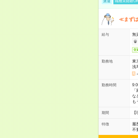
派遣
職種未経験O
≪まずは
無
給与
交
東
勤務地
浅
9:
勤務時間
「
な
も
【
期間
履
特徴
不