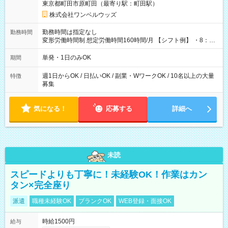
東京都町田市原町田（最寄り駅：町田駅）
株式会社ワンベルウッズ
勤務時間は指定なし
勤務時間
変形労働時間制 想定労働時間160時間/月 【シフト例】 ・8：00
～21：00
単発・1日のみOK
期間
週1日からOK / 日払いOK / 副業・WワークOK / 10名以上の大量
特徴
募集
気になる！
応募する
詳細へ
未読
スピードよりも丁寧に！未経験OK！作業はカン
タン×完全座り
派遣
職種未経験OK
ブランクOK
WEB登録・面接OK
時給1500円
給与