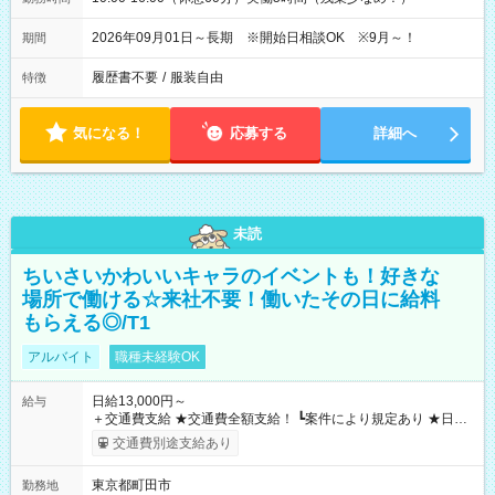
2026年09月01日～長期 ※開始日相談OK ※9月～！
期間
履歴書不要
/
服装自由
特徴
気になる！
応募する
詳細へ
未読
ちいさいかわいいキャラのイベントも！好きな
場所で働ける☆来社不要！働いたその日に給料
もらえる◎/T1
アルバイト
職種未経験OK
日給13,000円～
給与
＋交通費支給 ★交通費全額支給！ ┗案件により規定あり ★日払
いOK！（規定あり） ┗働いたその日に現金GET♪ お仕事後はコ
交通費別途支給あり
ンビニATMから 日払い分を引き落とせます！ 【試用期間】試
用期間なし
東京都町田市
勤務地