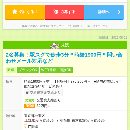
気になる！
応募する
詳細へ
掲載元企業名
株式会社スタッフサービス（神奈川・千葉・埼玉エリア）
掲載日：2026.08.01
未読
2名募集！駅スグで徒歩3分＊時給1900円＊問い合
わせメール対応など
派遣
ブランクOK
WEB登録・面接OK
時給1900円＋交 【月収例】375,250円～ ■給与の前払いが可
給与
能な速払いサービスあり
交通費別途支給あり
交通費支給あり
交通費
30万円～
月収例
東京都台東区
勤務地
上野駅
から徒歩5分
/
稲荷町(東京都)駅から徒歩3分
IT関連