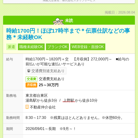
掲載元企業名
株式会社スタッフサービス
掲載日：2026.08.04
未読
時給1700円！ほぼ17時半まで＊伝票仕訳などの事
務＊未経験OK
派遣
職種未経験OK
ブランクOK
WEB登録・面接OK
時給1700円～1820円＋交 【月収例】272,000円～ ■給与の
給与
前払いが可能な速払いサービスあり
交通費別途支給あり
交通費支給あり
交通費
25～30万円
月収例
東京都台東区
勤務地
湯島駅から徒歩3分
/
上野駅
から徒歩10分
不動産仲介会社
8:30～17:30 ※残業はほとんどありません。※休憩60分。
勤務時間
2026/09/01～長期 ※9月～！
期間