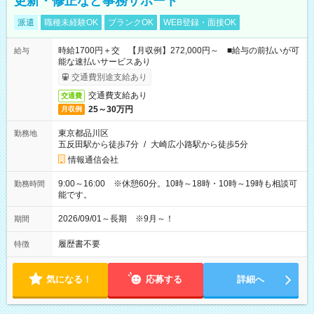
更新・修正など事務サポート
派遣
職種未経験OK
ブランクOK
WEB登録・面接OK
時給1700円＋交 【月収例】272,000円～ ■給与の前払いが可
給与
能な速払いサービスあり
交通費別途支給あり
交通費支給あり
交通費
25～30万円
月収例
東京都品川区
勤務地
五反田駅から徒歩7分
/
大崎広小路駅から徒歩5分
情報通信会社
9:00～16:00 ※休憩60分。10時～18時・10時～19時も相談可
勤務時間
能です。
2026/09/01～長期 ※9月～！
期間
履歴書不要
特徴
気になる！
応募する
詳細へ