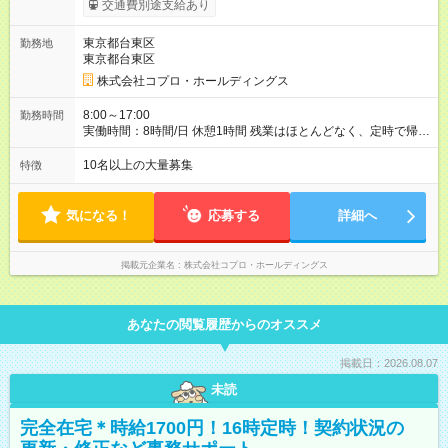
交通費別途支給あり
東京都台東区
勤務地
東京都台東区
株式会社コプロ・ホールディングス
8:00～17:00
勤務時間
実働時間：8時間/日 休憩1時間 残業はほとんどなく、定時で帰れ
る日が多い働き方です。 毎日の業務は進捗管理や事務が中心な
ので、 「今日やるべき仕事」が終われば、自然と区切りをつけ
10名以上の大量募集
特徴
やすいのが特長。 突発的な対応も少なく、無理をさせない働き
方を大切にしています。
気になる！
応募する
詳細へ
掲載元企業名
株式会社コプロ・ホールディングス
あなたの閲覧履歴からのオススメ
掲載日：2026.08.07
未読
完全在宅＊時給1700円！16時定時！契約状況の