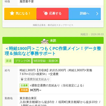
履歴書不要
特徴
気になる！
応募する
詳細へ
掲載元企業名
株式会社スタッフサービス
掲載日：2026.08.03
未読
＜時給1900円＞こつもくPC作業メイン！データ整
理＆抽出など事務サポート
派遣
ブランクOK
WEB登録・面接OK
時給1,900円【月収例】約315,000円（時給1,900円×実働
給与
7.67h×21日+残業5h）+交通費
交通費別途支給あり
○通勤交通費の支給あり（当社規定による）
交通費
30万円～
月収例
東京都台東区
勤務地
入谷(東京都)駅から徒歩5分
/
稲荷町(東京都)駅から徒歩10分
/
上野駅
から徒歩14分