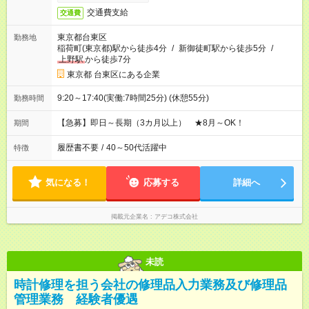
交通費支給
交通費
東京都台東区
勤務地
稲荷町(東京都)駅から徒歩4分
/
新御徒町駅から徒歩5分
/
上野駅
から徒歩7分
東京都 台東区にある企業
9:20～17:40(実働:7時間25分) (休憩55分)
勤務時間
【急募】即日～長期（3カ月以上） ★8月～OK！
期間
履歴書不要
/
40～50代活躍中
特徴
気になる！
応募する
詳細へ
掲載元企業名
アデコ株式会社
未読
時計修理を担う会社の修理品入力業務及び修理品
管理業務 経験者優遇