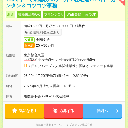
ンタン＆コツコツ事務
派遣
職種未経験OK
ブランクOK
WEB登録・面接OK
時給1800円 月収例 279,000円+残業代
給与
交通費別途支給あり
全額支給
交通費
25～30万円
月収例
東京都台東区
勤務地
上野駅
から徒歩5分
/
仲御徒町駅から徒歩5分
＜日立グループ＞人事関連業務に関するシェアード事業
08:50～17:20(実働7時間45分 休憩45分)
勤務時間
2026年09月上旬～長期 ※9月～！
期間
履歴書不要
/
40～50代活躍中
特徴
気になる！
応募する
詳細へ
掲載元企業名
パーソルテンプスタッフ株式会社