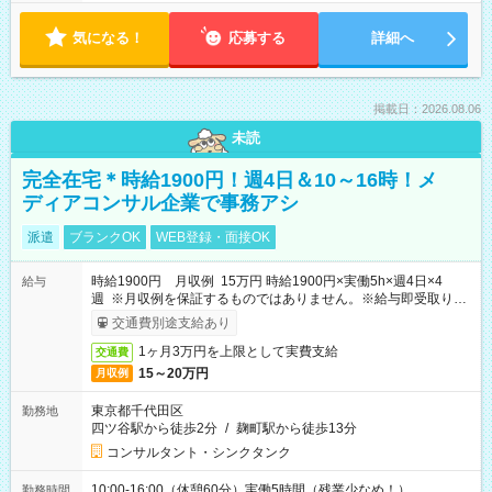
気になる！
応募する
詳細へ
掲載日：2026.08.06
未読
完全在宅＊時給1900円！週4日＆10～16時！メ
ディアコンサル企業で事務アシ
派遣
ブランクOK
WEB登録・面接OK
時給1900円 月収例 15万円 時給1900円×実働5h×週4日×4
給与
週 ※月収例を保証するものではありません。※給与即受取りサ
ービス利用可（利用条件有）
交通費別途支給あり
1ヶ月3万円を上限として実費支給
交通費
15～20万円
月収例
東京都千代田区
勤務地
四ツ谷駅から徒歩2分
/
麹町駅から徒歩13分
コンサルタント・シンクタンク
10:00-16:00（休憩60分）実働5時間（残業少なめ！）
勤務時間