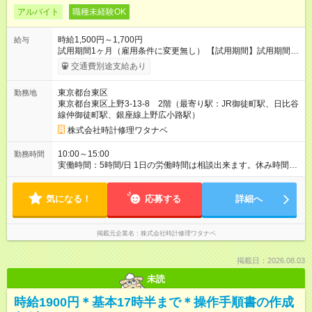
アルバイト
職種未経験OK
時給1,500円～1,700円
給与
試用期間1ヶ月（雇用条件に変更無し） 【試用期間】試用期間あ
り 試用期間の長さ：1ヶ月 雇用形態、給与は本採用時と同じで
交通費別途支給あり
す。
東京都台東区
勤務地
東京都台東区上野3-13-8 2階（最寄り駅：JR御徒町駅、日比谷
線仲御徒町駅、銀座線上野広小路駅）
株式会社時計修理ワタナベ
10:00～15:00
勤務時間
実働時間：5時間/日 1日の労働時間は相談出来ます。休み時間は
労働時間に準じます。 正社員雇用も相談にのります。
気になる！
応募する
詳細へ
掲載元企業名
株式会社時計修理ワタナベ
掲載日：2026.08.03
未読
時給1900円＊基本17時半まで＊操作手順書の作成