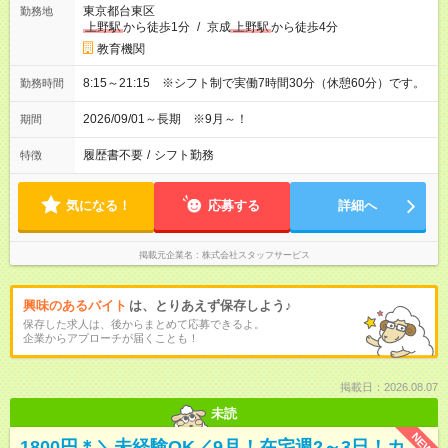
東京都台東区
勤務地
上野駅
から徒歩1分
/
京成
上野駅
から徒歩4分
教育機関
8:15～21:15 ※シフト制で実働7時間30分（休憩60分）です。
勤務時間
2026/09/01～長期 ※9月～！
期間
履歴書不要
/
シフト勤務
特徴
気になる！
応募する
詳細へ
掲載元企業名
株式会社スタッフサービス
興味のあるバイト
は、とりあえず保存しよう♪
保存した求人は、後からまとめて応募できるよ。
企業からアプローチが届くことも！
掲載日：2026.08.07
未読
NEW
1800円＊＼未経験OK／9月！在宅週2～3日！カ