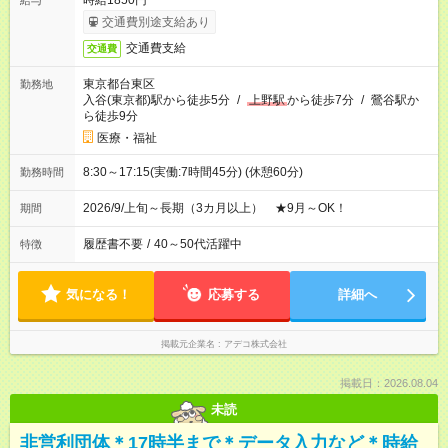
時給1850円
給与
交通費別途支給あり
交通費支給
交通費
東京都台東区
勤務地
入谷(東京都)駅から徒歩5分
/
上野駅
から徒歩7分
/
鶯谷駅か
ら徒歩9分
医療・福祉
8:30～17:15(実働:7時間45分) (休憩60分)
勤務時間
2026/9/上旬～長期（3カ月以上） ★9月～OK！
期間
履歴書不要
/
40～50代活躍中
特徴
気になる！
応募する
詳細へ
掲載元企業名
アデコ株式会社
掲載日：2026.08.04
未読
非営利団体＊17時半まで＊データ入力など＊時給