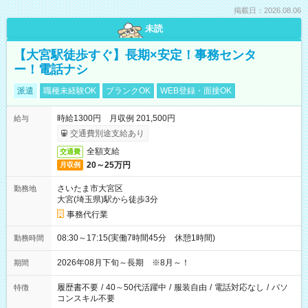
掲載日：2026.08.06
未読
【大宮駅徒歩すぐ】長期×安定！事務センタ
ー！電話ナシ
派遣
職種未経験OK
ブランクOK
WEB登録・面接OK
時給1300円 月収例 201,500円
給与
交通費別途支給あり
全額支給
交通費
20～25万円
月収例
さいたま市大宮区
勤務地
大宮(埼玉県)駅から徒歩3分
事務代行業
08:30～17:15(実働7時間45分 休憩1時間)
勤務時間
2026年08月下旬～長期 ※8月～！
期間
履歴書不要
/
40～50代活躍中
/
服装自由
/
電話対応なし
/
パソ
特徴
コンスキル不要