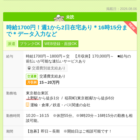
掲載日：2026.08.06
未読
NEW
時給1700円！週1から2日在宅あり＊16時15分ま
で＊データ入力など
派遣
ブランクOK
WEB登録・面接OK
時給1700円～1800円＋交 【月収例】170,000円～ ■給与の
給与
前払いが可能な速払いサービスあり
交通費別途支給あり
交通費支給あり
交通費
15～20万円
月収例
東京都台東区
勤務地
上野駅
から徒歩1分
/
稲荷町(東京都)駅から徒歩6分
運輸・倉庫／鉄道・バス関連の会社
10:20～16:15 ※休憩55分。※9時20分～16時15分の勤務も相
勤務時間
談可能。
【急募】即日～長期 ※開始日はご相談可能です！
期間