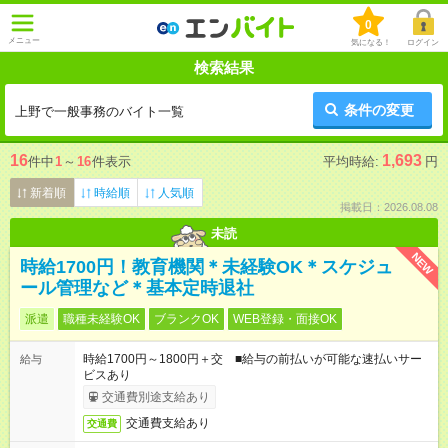
0
メニュー
気になる！
ログイン
検索結果
条件の変更
上野で一般事務のバイト一覧
16
1,693
件中
1
～
16
件表示
平均時給:
円
新着順
時給順
人気順
掲載日：2026.08.08
未読
NEW
時給1700円！教育機関＊未経験OK＊スケジュ
ール管理など＊基本定時退社
派遣
職種未経験OK
ブランクOK
WEB登録・面接OK
時給1700円～1800円＋交 ■給与の前払いが可能な速払いサー
給与
ビスあり
交通費別途支給あり
交通費支給あり
交通費