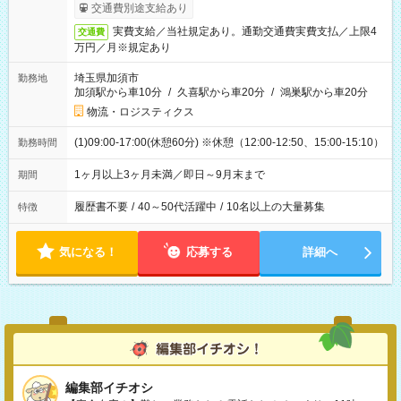
交通費別途支給あり
実費支給／当社規定あり。通勤交通費実費支払／上限4
交通費
万円／月※規定あり
埼玉県加須市
勤務地
加須駅から車10分
/
久喜駅から車20分
/
鴻巣駅から車20分
物流・ロジスティクス
(1)09:00-17:00(休憩60分) ※休憩（12:00-12:50、15:00-15:10）
勤務時間
1ヶ月以上3ヶ月未満／即日～9月末まで
期間
履歴書不要
/
40～50代活躍中
/
10名以上の大量募集
特徴
気になる！
応募する
詳細へ
編集部イチオシ