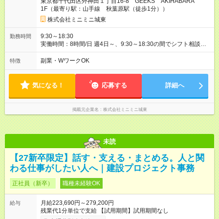
東京都千代田区外神田１丁目16-8 GEEKS AKIHABARA
1F（最寄り駅：山手線 秋葉原駅（徒歩1分））
株式会社ミニミニ城東
9:30～18:30
勤務時間
実働時間：8時間/日 週4日～、9:30～18:30の間でシフト相談
OK！ あなたのライフスタイルに合わせて、無理のない勤務時間
を一緒に決めましょう。 ガッツリ働きたい方も、時間を調整し
副業・WワークOK
特徴
たい方もご相談ください。 **雇用期間** 1年契約 * 長期で安定し
て働きたい方にオススメ。
気になる！
応募する
詳細へ
掲載元企業名
株式会社ミニミニ城東
未読
【27新卒限定】話す・支える・まとめる。人と関
わる仕事がしたい人へ｜建設プロジェクト事務
正社員（新卒）
職種未経験OK
月給223,690円～279,200円
給与
残業代1分単位で支給 【試用期間】試用期間なし