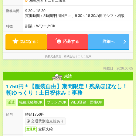
株式会社ミニミニ城東
9:30～18:30
勤務時間
実働時間：8時間/日 週4日～、9:30～18:30の間でシフト相談
OK！ あなたのライフスタイルに合わせて、無理のない勤務時間
を一緒に決めましょう。 ガッツリ働きたい方も、時間を調整し
副業・WワークOK
特徴
たい方もご相談ください。 **雇用期間** 1年契約 * 長期で安定し
て働きたい方にオススメ。
気になる！
応募する
詳細へ
掲載元企業名
株式会社ミニミニ城東
掲載日：2026.08.05
未読
1750円＊【服装自由】期間限定！残業ほぼなし！
朝ゆっくり！土日祝休み！事務
派遣
職種未経験OK
ブランクOK
WEB登録・面接OK
時給1750円
給与
交通費別途支給あり
全額支給
交通費