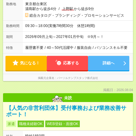
東京都台東区
勤務地
湯島駅から徒歩4分
/
上野駅
から徒歩9分
総合カタログ・ブランディング・プロモーションサービス
09:30～18:00(実働7時間30分 休憩1時間)
勤務時間
2026年09月上旬～2027年01月中旬 ※9月～！
期間
履歴書不要
/
40～50代活躍中
/
服装自由
/
パソコンスキル不要
特徴
気になる！
応募する
詳細へ
掲載元企業名
パーソルテンプスタッフ株式会社
掲載日：2026.08.04
未読
【人気の非営利団体】受付事務および業務改善サ
ポート！
派遣
職種未経験OK
WEB登録・面接OK