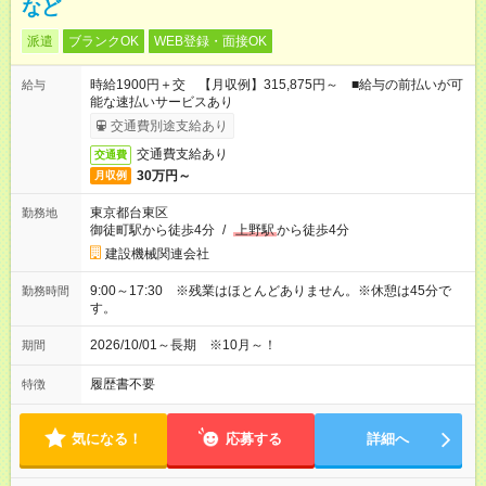
など
派遣
ブランクOK
WEB登録・面接OK
時給1900円＋交 【月収例】315,875円～ ■給与の前払いが可
給与
能な速払いサービスあり
交通費別途支給あり
交通費支給あり
交通費
30万円～
月収例
東京都台東区
勤務地
御徒町駅から徒歩4分
/
上野駅
から徒歩4分
建設機械関連会社
9:00～17:30 ※残業はほとんどありません。※休憩は45分で
勤務時間
す。
2026/10/01～長期 ※10月～！
期間
履歴書不要
特徴
気になる！
応募する
詳細へ