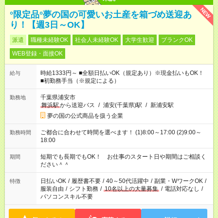
NEW
°限定品°夢の国の可愛いお土産を箱づめ送迎あ
り！【週3日～OK】
派遣
職種未経験OK
社会人未経験OK
大学生歓迎
ブランクOK
WEB登録・面接OK
時給1333円～ ■全額日払いOK（規定あり）※現金払いもOK！
給与
■初勤務手当（※規定による）
千葉県浦安市
勤務地
舞浜駅
から送迎バス
/
浦安(千葉県)駅
/
新浦安駅
夢の国の公式商品を扱う企業
ご都合に合わせて時間を選べます！ (1)8:00～17:00 (2)9:00～
勤務時間
18:00
短期でも長期でもOK！ お仕事のスタート日や期間はご相談く
期間
ださい＾＾
日払いOK
/
履歴書不要
/
40～50代活躍中
/
副業・WワークOK
/
特徴
服装自由
/
シフト勤務
/
10名以上の大量募集
/
電話対応なし
/
パソコンスキル不要