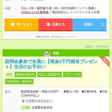
日払いOK
/
履歴書不要
/
40～50代活躍中
/
シフト勤務
/
特徴
10名以上の大量募集
/
電話対応なし
/
パソコンスキル不要
気になる！
応募する
詳細へ
掲載元企業名
株式会社ニッソーネット
掲載日：2026.08.06
未読
NEW
説明会参加で全員に【現金2千円相当プレゼン
ト】生活のお手伝い
派遣
職種未経験OK
社会人未経験OK
ブランクOK
WEB登録・面接OK
無資格未経験：時給1330円～ ■週払いOK ■扶養内OK ■日収
給与
1万640円以上
交通費別途支給あり
交通費全額支給
交通費