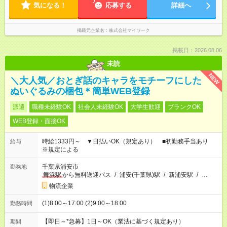
気になる！
応募する
詳細へ
掲載元企業名
株式会社マイワーク
掲載日：2026.08.06
未読
NEW
＼大人気／おとぎ話のキャラをモチーフにした
ぬいぐるみの梱包＊簡単WEB登録
派遣
職種未経験OK
社会人未経験OK
大学生歓迎
ブランクOK
WEB登録・面接OK
時給1333円～ ▼日払いOK（規定あり） ■初勤務手当あり
給与
※規定による
千葉県浦安市
勤務地
舞浜駅
から無料送迎バス
/
浦安(千葉県)駅
/
新浦安駅
/
…
物流企業
(1)8:00～17:00 (2)9:00～18:00
勤務時間
【即日～*急募】1日～OK（業法に基づく規定あり）
期間