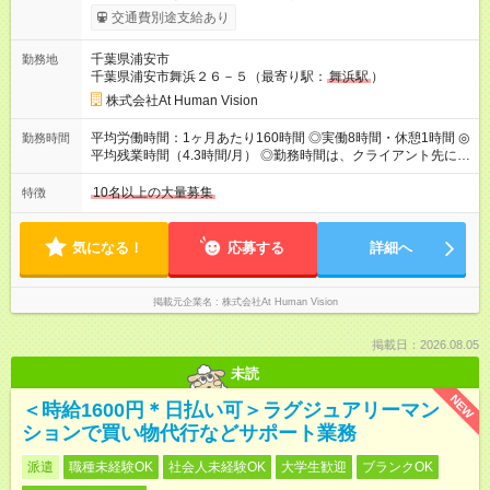
ます。 みなし残業代 24,000円 ～ 37,000円／月 みなし残業時
交通費別途支給あり
間 15時間／月 【給与】 月給： 大卒・院卒 ：243，000
円（固定残業代 26，000円） 短大・専門・高専卒：231，000円
千葉県浦安市
勤務地
（固定残業代 24，000円） 賞与：年２回 （業績連動型） 昇
千葉県浦安市舞浜２６－５（最寄り駅：
舞浜駅
）
給：年２回（3月、9月) 試用期間：6ヶ月 ※上記額にはみなし残
業代（月15時間分）が含まれた 金額になります。超過分は追加
株式会社At Human Vision
で全額支給。 【頑張りを給与・キャリアに還元します】 年に2
回⼈事評価があり等級が決まります。 等級に合わせた給与設定
平均労働時間：1ヶ月あたり160時間 ◎実働8時間・休憩1時間 ◎
勤務時間
のため、若い内からでも頑張り次第で給与アップが叶います。
平均残業時間（4.3時間/月） ◎勤務時間は、クライアント先に
⼀般職（20～31万円）→リーダー（⽉給26～36万円） →係⻑
より異なります。 ※＜シフト例＞ 10:00～19:00／11:00～
（⽉給34～45万円）→課⻑（⽉給36～48万円）→部⻑（⽉給40
20:00 平均労働時間：1ヶ月あたり160時間 ◎実働8時間・休憩1
10名以上の大量募集
特徴
～58万円） 【試用期間】試用期間あり 試用期間の長さ：6ヶ月
時間 ◎平均残業時間（4.3時間/月） ◎勤務時間は、クライアント
※ 雇用形態と給与に、本採用時と異なる部分があります。 雇用
先に より異なります。 ※＜シフト例＞ 10:00～19:00／11:00
形態：本採用時と同じです。 給与：月給 211,000円 ～ 330,000
～20:00
気になる！
応募する
詳細へ
円 上記額にはみなし残業代を含みます。※超過分は全額支給い
たします。 みなし残業代 22,000円 ～ 34,000円／月 みなし残業
時間 15時間／月
掲載元企業名
株式会社At Human Vision
掲載日：2026.08.05
未読
NEW
＜時給1600円＊日払い可＞ラグジュアリーマン
ションで買い物代行などサポート業務
派遣
職種未経験OK
社会人未経験OK
大学生歓迎
ブランクOK