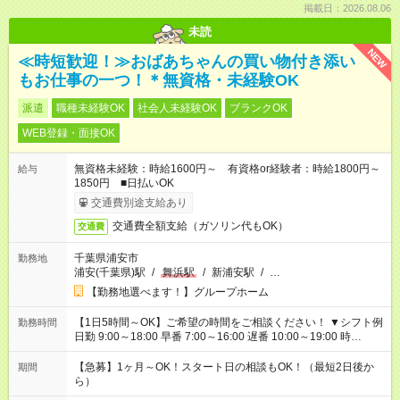
掲載日：2026.08.06
未読
NEW
≪時短歓迎！≫おばあちゃんの買い物付き添い
もお仕事の一つ！＊無資格・未経験OK
派遣
職種未経験OK
社会人未経験OK
ブランクOK
WEB登録・面接OK
無資格未経験：時給1600円～ 有資格or経験者：時給1800円～
給与
1850円 ■日払いOK
交通費別途支給あり
交通費全額支給（ガソリン代もOK）
交通費
千葉県浦安市
勤務地
浦安(千葉県)駅
/
舞浜駅
/
新浦安駅
/
…
【勤務地選べます！】グループホーム
【1日5時間～OK】ご希望の時間をご相談ください！ ▼シフト例
勤務時間
日勤 9:00～18:00 早番 7:00～16:00 遅番 10:00～19:00 時
短 10:00～15:00 上記はあくまで一例です。 「夕方までには帰宅
しておきたい」 「朝はゆっくりのスタートがいい」 「お昼の時
【急募】1ヶ月～OK！スタート日の相談もOK！（最短2日後か
期間
間を有効に使いたい」 など、ご希望があれば教えてください
ら）
ね。