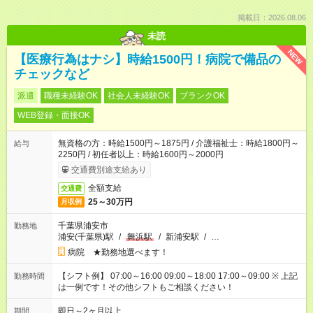
掲載日：2026.08.06
未読
NEW
【医療行為はナシ】時給1500円！病院で備品の
チェックなど
派遣
職種未経験OK
社会人未経験OK
ブランクOK
WEB登録・面接OK
無資格の方：時給1500円～1875円 / 介護福祉士：時給1800円～
給与
2250円 / 初任者以上：時給1600円～2000円
交通費別途支給あり
全額支給
交通費
25～30万円
月収例
千葉県浦安市
勤務地
浦安(千葉県)駅
/
舞浜駅
/
新浦安駅
/
…
病院 ★勤務地選べます！
【シフト例】 07:00～16:00 09:00～18:00 17:00～09:00 ※ 上記
勤務時間
は一例です！その他シフトもご相談ください！
即日～2ヶ月以上
期間