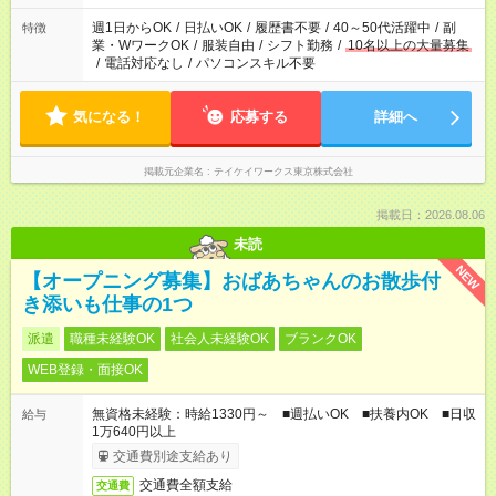
週1日からOK
/
日払いOK
/
履歴書不要
/
40～50代活躍中
/
副
特徴
業・WワークOK
/
服装自由
/
シフト勤務
/
10名以上の大量募集
/
電話対応なし
/
パソコンスキル不要
気になる！
応募する
詳細へ
掲載元企業名
テイケイワークス東京株式会社
掲載日：2026.08.06
未読
NEW
【オープニング募集】おばあちゃんのお散歩付
き添いも仕事の1つ
派遣
職種未経験OK
社会人未経験OK
ブランクOK
WEB登録・面接OK
無資格未経験：時給1330円～ ■週払いOK ■扶養内OK ■日収
給与
1万640円以上
交通費別途支給あり
交通費全額支給
交通費