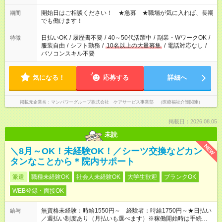
場合、他のお仕事と合わせ週40時間超の就業はご案内できませ
ん ※法令に基づき、週20時間以上勤務は社会保険への加入対象
開始日はご相談ください！ ★急募 ★職場が気に入れば、長期
期間
となります ※労働者派遣法（日雇い派遣の原則禁止）により、
でも働けます！
短時間・短期間の就業はご案内が難しい場合があります
日払いOK
/
履歴書不要
/
40～50代活躍中
/
副業・WワークOK
/
特徴
服装自由
/
シフト勤務
/
10名以上の大量募集
/
電話対応なし
/
パソコンスキル不要
気になる！
応募する
詳細へ
掲載元企業名
マンパワーグループ株式会社 ケアサービス事業部 （医療福祉介護関連）
掲載日：2026.08.05
未読
NEW
＼8月～OK！未経験OK！／シーツ交換などカン
タンなことから＊院内サポート
派遣
職種未経験OK
社会人未経験OK
大学生歓迎
ブランクOK
WEB登録・面接OK
無資格未経験：時給1550円～ 経験者：時給1750円～★日払い
給与
／週払い制度あり（月払いも選べます）※稼働開始時は手続き完