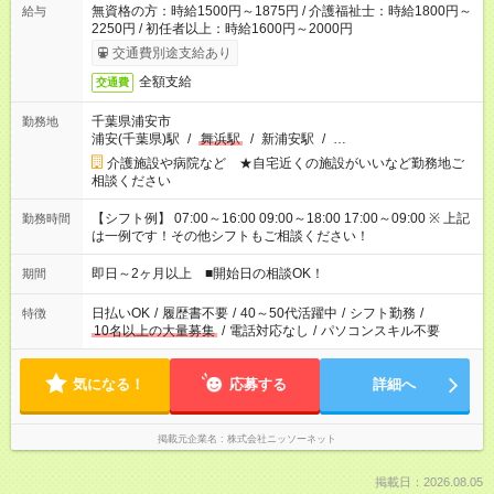
無資格の方：時給1500円～1875円 / 介護福祉士：時給1800円～
給与
2250円 / 初任者以上：時給1600円～2000円
交通費別途支給あり
全額支給
交通費
千葉県浦安市
勤務地
浦安(千葉県)駅
/
舞浜駅
/
新浦安駅
/
…
介護施設や病院など ★自宅近くの施設がいいなど勤務地ご
相談ください
【シフト例】 07:00～16:00 09:00～18:00 17:00～09:00 ※ 上記
勤務時間
は一例です！その他シフトもご相談ください！
即日～2ヶ月以上 ■開始日の相談OK！
期間
日払いOK
/
履歴書不要
/
40～50代活躍中
/
シフト勤務
/
特徴
10名以上の大量募集
/
電話対応なし
/
パソコンスキル不要
気になる！
応募する
詳細へ
掲載元企業名
株式会社ニッソーネット
掲載日：2026.08.05