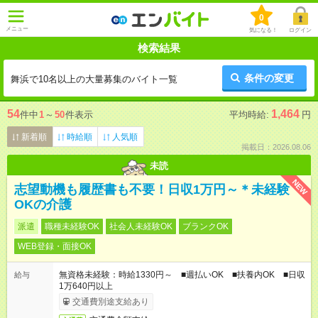
0
メニュー
気になる！
ログイン
検索結果
条件の変更
舞浜で10名以上の大量募集のバイト一覧
54
1,464
件中
1
～
50
件表示
平均時給:
円
新着順
時給順
人気順
掲載日：2026.08.06
未読
NEW
志望動機も履歴書も不要！日収1万円～＊未経験
OKの介護
派遣
職種未経験OK
社会人未経験OK
ブランクOK
WEB登録・面接OK
無資格未経験：時給1330円～ ■週払いOK ■扶養内OK ■日収
給与
1万640円以上
交通費別途支給あり