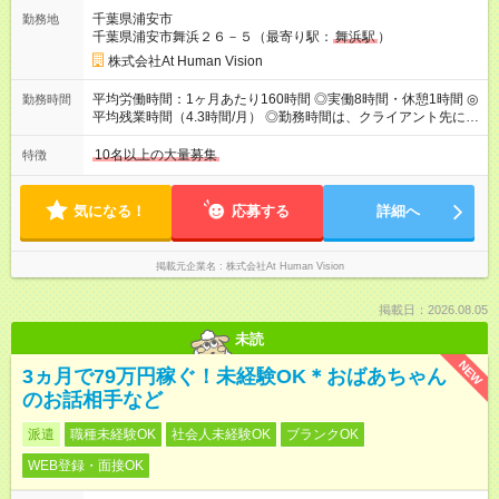
円（固定残業代 26，000円） 短大・専門・高専卒：231，000円
千葉県浦安市
勤務地
（固定残業代 24，000円） 賞与：年２回 （業績連動型） 昇
千葉県浦安市舞浜２６－５（最寄り駅：
舞浜駅
）
給：年２回（3月、9月) 試用期間：6ヶ月 ※上記額にはみなし残
業代（月15時間分）が含まれた 金額になります。超過分は追加
株式会社At Human Vision
で全額支給。 【頑張りを給与・キャリアに還元します】 年に2
回⼈事評価があり等級が決まります。 等級に合わせた給与設定
平均労働時間：1ヶ月あたり160時間 ◎実働8時間・休憩1時間 ◎
勤務時間
のため、若い内からでも頑張り次第で給与アップが叶います。
平均残業時間（4.3時間/月） ◎勤務時間は、クライアント先に
⼀般職（20～31万円）→リーダー（⽉給26～36万円） →係⻑
より異なります。 ※＜シフト例＞ 10:00～19:00／11:00～
（⽉給34～45万円）→課⻑（⽉給36～48万円）→部⻑（⽉給40
20:00 平均労働時間：1ヶ月あたり160時間 ◎実働8時間・休憩1
10名以上の大量募集
特徴
～58万円） 【試用期間】試用期間あり 試用期間の長さ：6ヶ月
時間 ◎平均残業時間（4.3時間/月） ◎勤務時間は、クライアント
※ 雇用形態と給与に、本採用時と異なる部分があります。 雇用
先に より異なります。 ※＜シフト例＞ 10:00～19:00／11:00
形態：本採用時と同じです。 給与：月給 211,000円 ～ 330,000
～20:00
気になる！
応募する
詳細へ
円 上記額にはみなし残業代を含みます。※超過分は全額支給い
たします。 みなし残業代 22,000円 ～ 34,000円／月 みなし残業
時間 15時間／月
掲載元企業名
株式会社At Human Vision
掲載日：2026.08.05
未読
NEW
3ヵ月で79万円稼ぐ！未経験OK＊おばあちゃん
のお話相手など
派遣
職種未経験OK
社会人未経験OK
ブランクOK
WEB登録・面接OK