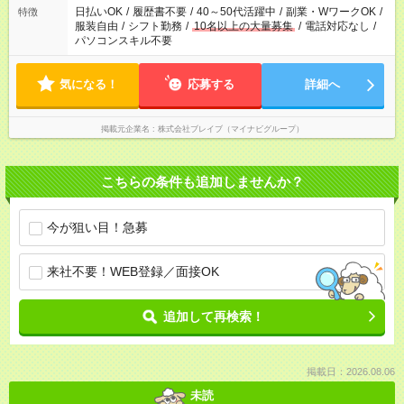
日払いOK
/
履歴書不要
/
40～50代活躍中
/
副業・WワークOK
/
特徴
服装自由
/
シフト勤務
/
10名以上の大量募集
/
電話対応なし
/
パソコンスキル不要
気になる！
応募する
詳細へ
掲載元企業名
株式会社ブレイブ（マイナビグループ）
こちらの条件も追加しませんか？
今が狙い目！急募
来社不要！WEB登録／面接OK
追加して再検索！
掲載日：2026.08.06
未読