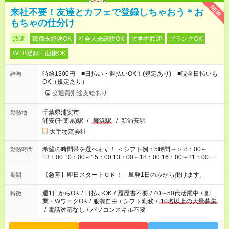
NEW
来社不要！友達とカフェで登録しちゃおう＊お
もちゃの仕分け
派遣
職種未経験OK
社会人未経験OK
大学生歓迎
ブランクOK
WEB登録・面接OK
時給1300円 ■日払い・週払いOK！(規定あり) ■現金日払いも
給与
OK（規定あり）
交通費別途支給あり
千葉県浦安市
勤務地
浦安(千葉県)駅
/
舞浜駅
/
新浦安駅
大手物流会社
希望の時間帯を選べます！ ＜シフト例：5時間～＞ 8：00～
勤務時間
13：00 10：00～15：00 13：00～18：00 16：00～21：00 ＜
シフト例：8時間～＞ ・10：00～19：00 ・13：00～22：00 ・
22：00～翌6：00 など！是非ご希望をお聞かせください！
【急募】即日スタートＯＫ！ 単発1日のみから働けます。
期間
週1日からOK
/
日払いOK
/
履歴書不要
/
40～50代活躍中
/
副
特徴
業・WワークOK
/
服装自由
/
シフト勤務
/
10名以上の大量募集
/
電話対応なし
/
パソコンスキル不要