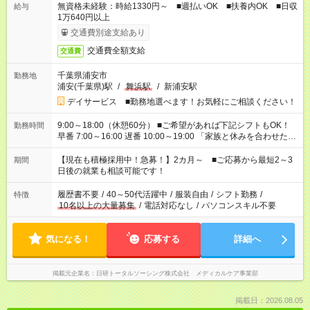
無資格未経験：時給1330円～ ■週払いOK ■扶養内OK ■日収
給与
1万640円以上
交通費別途支給あり
交通費全額支給
交通費
千葉県浦安市
勤務地
浦安(千葉県)駅
/
舞浜駅
/
新浦安駅
デイサービス ■勤務地選べます！お気軽にご相談ください！
9:00～18:00（休憩60分） ■ご希望があれば下記シフトもOK！
勤務時間
早番 7:00～16:00 遅番 10:00～19:00 「家族と休みを合わせた
い」 「余裕を持って夕飯の準備がしたい」 「できれば残業はし
たくない」 など、ご希望を教えてくださいね。 ※Wワーク希望
【現在も積極採用中！急募！】2カ月～ ■ご応募から最短2～3
期間
の方へ 今ご覧のお仕事で希望する勤務時間と、もう1つのお仕事
日後の就業も相談可能です！
の勤務時間。 合計で週40時間を超える場合は応募できません。
履歴書不要
/
40～50代活躍中
/
服装自由
/
シフト勤務
/
特徴
10名以上の大量募集
/
電話対応なし
/
パソコンスキル不要
気になる！
応募する
詳細へ
掲載元企業名
日研トータルソーシング株式会社 メディカルケア事業部
掲載日：2026.08.05