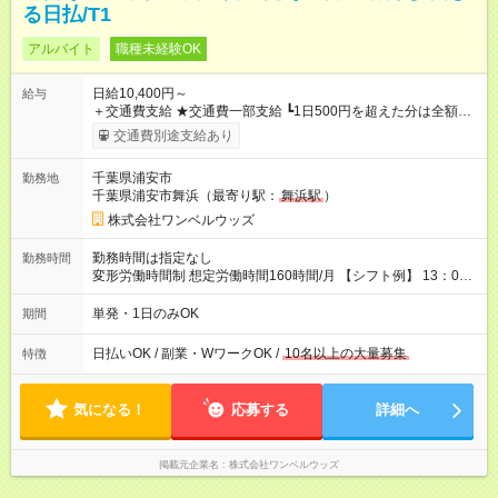
る日払/T1
アルバイト
職種未経験OK
日給10,400円～
給与
＋交通費支給 ★交通費一部支給 ┗1日500円を超えた分は全額支
給！ ※往復500円以内の方は自己負担となります ★日払いOK！
交通費別途支給あり
（規定あり） ┗働いたその日に現金GET♪ お仕事後はコンビニ
ATMから 日払い分を引き落とせます！ 【試用期間】試用期間
千葉県浦安市
勤務地
なし
千葉県浦安市舞浜（最寄り駅：
舞浜駅
）
株式会社ワンベルウッズ
勤務時間は指定なし
勤務時間
変形労働時間制 想定労働時間160時間/月 【シフト例】 13：00
～22：00
単発・1日のみOK
期間
日払いOK / 副業・WワークOK /
10名以上の大量募集
特徴
気になる！
応募する
詳細へ
掲載元企業名
株式会社ワンベルウッズ