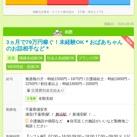
掲載元企業名
テイケイ株式会社 【千葉・埼玉エリア】
掲載日：2026.08.06
未読
NEW
3ヵ月で79万円稼ぐ！未経験OK＊おばあちゃん
のお話相手など＊
派遣
職種未経験OK
社会人未経験OK
ブランクOK
WEB登録・面接OK
無資格の方：時給1500円～1875円 / 介護福祉士：時給1800円～
給与
2250円 / 初任者以上：時給1600円～2000円
交通費別途支給あり
全額支給
交通費
千葉県浦安市
勤務地
浦安(千葉県)駅
/
舞浜駅
/
新浦安駅
/
…
介護施設や病院など ★自宅近くの施設がいいなど勤務地ご
相談ください
【シフト例】 07:00～16:00 09:00～18:00 17:00～09:00 ※ 上記
勤務時間