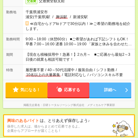
交通費全額支給
交通費
千葉県浦安市
勤務地
浦安(千葉県)駅
/
舞浜駅
/
新浦安駅
≪自宅からドアtoドアで30分以内！≫ご希望の勤務地を紹介
します。
9:00～18:00（休憩60分） ■ご希望があれば下記シフトもOK！
勤務時間
早番 7:00～16:00 遅番 10:00～19:00 「家族と休みを合わせた
い」 「余裕を持って夕飯の準備がしたい」 「できれば残業はし
たくない」 など、ご希望を教えてくださいね。 ※Wワーク希望
【現在も積極採用中！急募！】2カ月～ ■ご応募から最短2～3
期間
の方へ 今ご覧のお仕事で希望する勤務時間と、もう1つのお仕事
日後の就業も相談可能です！
の勤務時間。 合計で週40時間を超える場合は応募できません。
履歴書不要
/
40～50代活躍中
/
服装自由
/
シフト勤務
/
特徴
10名以上の大量募集
/
電話対応なし
/
パソコンスキル不要
気になる！
応募する
詳細へ
掲載元企業名
日研トータルソーシング株式会社 メディカルケア事業部
興味のあるバイト
は、とりあえず保存しよう♪
保存した求人は、後からまとめて応募できるよ。
企業からアプローチが届くことも！