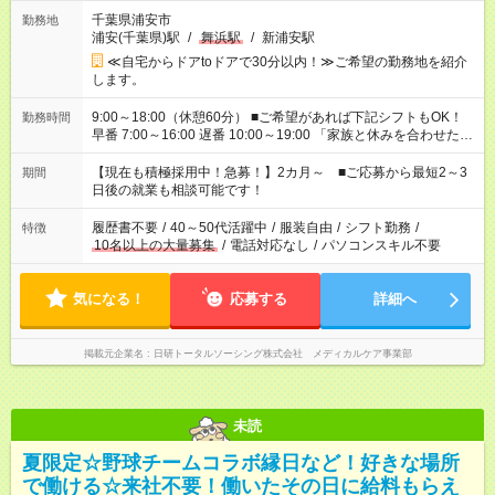
千葉県浦安市
勤務地
浦安(千葉県)駅
/
舞浜駅
/
新浦安駅
≪自宅からドアtoドアで30分以内！≫ご希望の勤務地を紹介
します。
9:00～18:00（休憩60分） ■ご希望があれば下記シフトもOK！
勤務時間
早番 7:00～16:00 遅番 10:00～19:00 「家族と休みを合わせた
い」 「余裕を持って夕飯の準備がしたい」 「できれば残業はし
たくない」 など、ご希望を教えてくださいね。 ※Wワーク希望
【現在も積極採用中！急募！】2カ月～ ■ご応募から最短2～3
期間
の方へ 今ご覧のお仕事で希望する勤務時間と、もう1つのお仕事
日後の就業も相談可能です！
の勤務時間。 合計で週40時間を超える場合は応募できません。
履歴書不要
/
40～50代活躍中
/
服装自由
/
シフト勤務
/
特徴
10名以上の大量募集
/
電話対応なし
/
パソコンスキル不要
気になる！
応募する
詳細へ
掲載元企業名
日研トータルソーシング株式会社 メディカルケア事業部
未読
夏限定☆野球チームコラボ縁日など！好きな場所
で働ける☆来社不要！働いたその日に給料もらえ