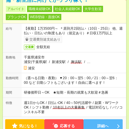
備＊新生活に向けてがっつり稼ぐ！
アルバイト
職種未経験OK
社会人未経験OK
大学生歓迎
ブランクOK
WEB登録・面接OK
【夜勤】1万3500円～ ＊原則月2回払い（10日・25日） 他、週
給与
払い・日払いの制度もあり（規定あり）＃日収1万円以上
交通費別途支給あり
全額支給
交通費
千葉県浦安市
勤務地
浦安(千葉県)駅
/
新浦安駅
/
舞浜駅
/
…
浦安
（選べる日勤・夜勤） ▼20：00～翌5：00／21：00～翌6：
勤務時間
00 など 日勤シフトもございます！自由に選べます！
研修後即日～OK ★短期・長期の就業も大歓迎＃急募
期間
週1日からOK
/
日払いOK
/
40～50代活躍中
/
副業・Wワーク
特徴
OK
/
シフト勤務
/
10名以上の大量募集
/
電話対応なし
/
パソコ
ンスキル不要
気になる！
応募する
詳細へ