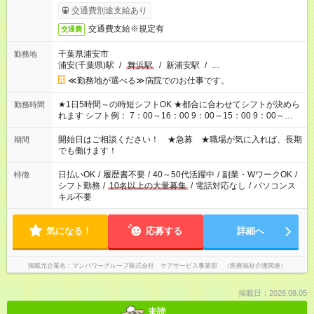
了次第のお支払いとなります。
交通費別途支給あり
交通費支給※規定有
交通費
千葉県浦安市
勤務地
浦安(千葉県)駅
/
舞浜駅
/
新浦安駅
/
…
≪勤務地が選べる≫病院でのお仕事です。
★1日5時間～の時短シフトOK ★都合に合わせてシフトが決めら
勤務時間
れます シフト例： 7：00～16：00 9：00～15：00 9：00～
18：00 11：00～20：00 など ※Wワークの場合、他のお仕事と
合わせ週40時間超の就業はご案内できません ※法令に基づき、
開始日はご相談ください！ ★急募 ★職場が気に入れば、長期
期間
週20時間以上勤務は社会保険への加入対象となります ※労働者
でも働けます！
派遣法（日雇い派遣の原則禁止）により、短時間・短期間の就
業はご案内が難しい場合があります
日払いOK
/
履歴書不要
/
40～50代活躍中
/
副業・WワークOK
/
特徴
シフト勤務
/
10名以上の大量募集
/
電話対応なし
/
パソコンス
キル不要
気になる！
応募する
詳細へ
掲載元企業名
マンパワーグループ株式会社 ケアサービス事業部 （医療福祉介護関連）
掲載日：2026.08.05
未読