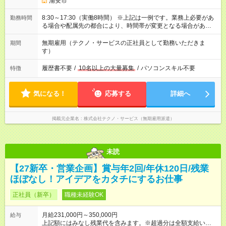
浦安市
8:30～17:30（実働8時間） ※上記は一例です。業務上必要があ
勤務時間
る場合や配属先の都合により、時間帯が変更となる場合があり
ます。
無期雇用（テクノ・サービスの正社員として勤務いただきま
期間
す）
履歴書不要
/
10名以上の大量募集
/
パソコンスキル不要
特徴
気になる！
応募する
詳細へ
掲載元企業名
株式会社テクノ・サービス（無期雇用派遣）
未読
【27新卒・営業企画】賞与年2回/年休120日/残業
ほぼなし！アイデアをカタチにするお仕事
正社員（新卒）
職種未経験OK
月給231,000円～350,000円
給与
上記額にはみなし残業代を含みます。※超過分は全額支給いたし