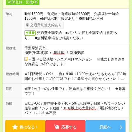
WEB登録・面接OK
時給1600円 有資格・有経験時給1800円 介護福祉士時給
給与
1900円 ■日払いOK（規定あり）※即日払い不可
交通費別途支給あり
交通費全額支給 ■ガソリン代も全額支給（規定あ
交通費
り） ■無料駐車場もご相談ください
千葉県浦安市
勤務地
浦安(千葉県)駅
/
舞浜駅
/
新浦安駅
＜選べる勤務地＞シニア向けマンション ※他にもさまざま
な施設をご紹介できます！
★1日5時間～OK！ （例）9:00～18:00のあいだ もちろん1日8時
勤務時間
間のお仕事もご紹介可能です！ご希望をお聞かせください！ ★
家庭の都合でお休みが必要な場合も遠慮なくご相談ください。
※週最低15時間以上の勤務が必要です
短期2ヵ月～のお仕事です。開始日はご相談ください！ ★急募
期間
です！
日払いOK
/
履歴書不要
/
40～50代活躍中
/
副業・WワークOK
/
特徴
服装自由
/
シフト勤務
/
10名以上の大量募集
/
電話対応なし
/
パソコンスキル不要
気になる！
応募する
詳細へ