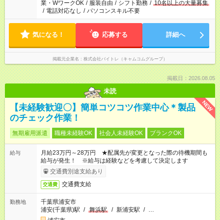
業・WワークOK
/
服装自由
/
シフト勤務
/
10名以上の大量募集
/
電話対応なし
/
パソコンスキル不要
気になる！
応募する
詳細へ
掲載元企業名
株式会社バイトレ（キャムコムグループ）
掲載日：2026.08.05
未読
NEW
【未経験歓迎〇】簡単コツコツ作業中心＊製品
のチェック作業！
無期雇用派遣
職種未経験OK
社会人未経験OK
ブランクOK
月給23万円～28万円 ★配属先が変更となった際の待機期間も
給与
給与が発生！ ※給与は経験などを考慮して決定します
交通費別途支給あり
交通費支給
交通費
千葉県浦安市
勤務地
浦安(千葉県)駅
/
舞浜駅
/
新浦安駅
/
…