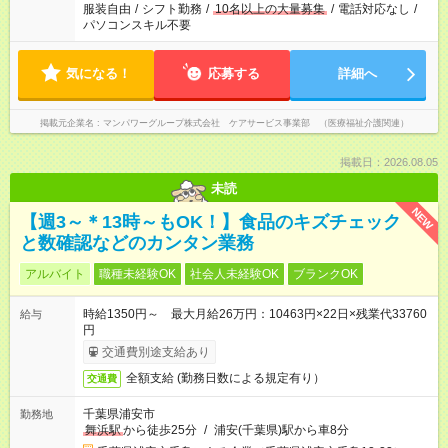
服装自由
/
シフト勤務
/
10名以上の大量募集
/
電話対応なし
/
パソコンスキル不要
気になる！
応募する
詳細へ
掲載元企業名
マンパワーグループ株式会社 ケアサービス事業部 （医療福祉介護関連）
掲載日：2026.08.05
未読
NEW
【週3～＊13時～もOK！】食品のキズチェック
と数確認などのカンタン業務
アルバイト
職種未経験OK
社会人未経験OK
ブランクOK
時給1350円～ 最大月給26万円：10463円×22日×残業代33760
給与
円
交通費別途支給あり
全額支給 (勤務日数による規定有り）
交通費
千葉県浦安市
勤務地
舞浜駅
から徒歩25分
/
浦安(千葉県)駅から車8分