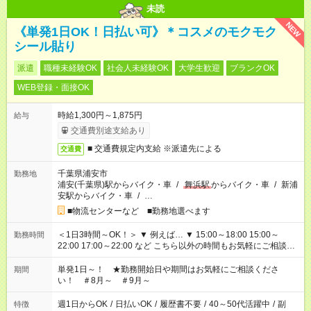
未読
NEW
《単発1日OK！日払い可》＊コスメのモクモク
シール貼り
派遣
職種未経験OK
社会人未経験OK
大学生歓迎
ブランクOK
WEB登録・面接OK
時給1,300円～1,875円
給与
交通費別途支給あり
■ 交通費規定内支給 ※派遣先による
交通費
千葉県浦安市
勤務地
浦安(千葉県)駅からバイク・車
/
舞浜駅
からバイク・車
/
新浦
安駅からバイク・車
/
…
■物流センターなど ■勤務地選べます
＜1日3時間～OK！＞ ▼ 例えば… ▼ 15:00～18:00 15:00～
勤務時間
22:00 17:00～22:00 など こちら以外の時間もお気軽にご相談く
ださい！
単発1日～！ ★勤務開始日や期間はお気軽にご相談くださ
期間
い！ ＃8月～ ＃9月～
週1日からOK
/
日払いOK
/
履歴書不要
/
40～50代活躍中
/
副
特徴