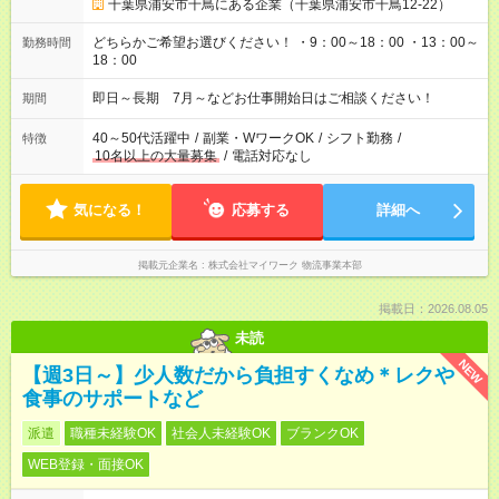
千葉県浦安市千鳥にある企業（千葉県浦安市千鳥12-22）
どちらかご希望お選びください！ ・9：00～18：00 ・13：00～
勤務時間
18：00
即日～長期 7月～などお仕事開始日はご相談ください！
期間
40～50代活躍中
/
副業・WワークOK
/
シフト勤務
/
特徴
10名以上の大量募集
/
電話対応なし
気になる！
応募する
詳細へ
掲載元企業名
株式会社マイワーク 物流事業本部
掲載日：2026.08.05
未読
NEW
【週3日～】少人数だから負担すくなめ＊レクや
食事のサポートなど
派遣
職種未経験OK
社会人未経験OK
ブランクOK
WEB登録・面接OK