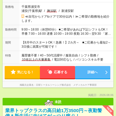
千葉県浦安市
勤務地
浦安(千葉県)駅
/
舞浜駅
/
新浦安駅
≪自宅からドアtoドアで30分以内！≫ご希望の勤務地を紹介
します。
9:00～18:00（休憩60分） ■ご希望があれば下記シフトもOK！
勤務時間
早番 7:00～16:00 遅番 10:00～19:00 夜勤 16:30～翌9:30 「家族
と休みを合わせたい」 「余裕を持って夕飯の準備がしたい」
「できれば残業はしたくない」 など、ご希望を教えてください
【8月中のスタートOK！急募！】2カ月～ ■ご応募から最短2～
期間
ね。 ※Wワーク希望の方へ 今ご覧のお仕事で希望する勤務時間
3日後に就業が可能です！
と、もう1つのお仕事の勤務時間。 合計で週40時間を超える場
合は応募できません。
履歴書不要
/
40～50代活躍中
/
服装自由
/
シフト勤務
/
特徴
10名以上の大量募集
/
電話対応なし
/
パソコンスキル不要
気になる！
応募する
詳細へ
掲載元企業名
日研トータルソーシング株式会社 メディカルケア事業部
掲載日：2026.08.06
未読
NEW
業界トップクラスの高日給1万3500円～夜勤警