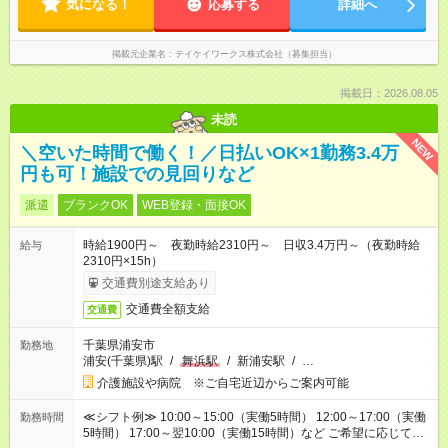
気になる！
応募する
詳細へ
掲載元企業名
テイケイワークス株式会社（募集担当）
掲載日：2026.08.05
未読
NEW
＼空いた時間で働く！／日払いOK×1勤務3.4万
円も可！施設での見回りなど
派遣
ブランクOK
WEB登録・面接OK
時給1900円～ 夜勤時給2310円～ 日収3.4万円～（夜勤時給
給与
2310円×15h）
交通費別途支給あり
交通費全額支給
交通費
千葉県浦安市
勤務地
浦安(千葉県)駅
/
舞浜駅
/
新浦安駅
/
…
介護施設や病院 ※ご自宅近辺からご案内可能
≪シフト例≫ 10:00～15:00（実働5時間） 12:00～17:00（実働
勤務時間
5時間） 17:00～翌10:00（実働15時間）など ご希望に応じて、