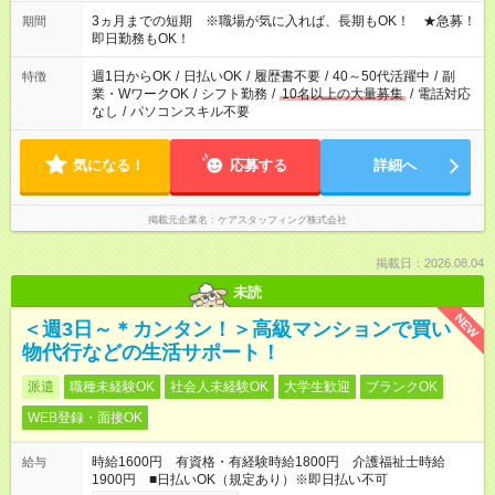
働く時間は調整できます！ お気軽に担当へ相談ください！
3ヵ月までの短期 ※職場が気に入れば、長期もOK！ ★急募！
期間
即日勤務もOK！
週1日からOK
/
日払いOK
/
履歴書不要
/
40～50代活躍中
/
副
特徴
業・WワークOK
/
シフト勤務
/
10名以上の大量募集
/
電話対応
なし
/
パソコンスキル不要
気になる！
応募する
詳細へ
掲載元企業名
ケアスタッフィング株式会社
掲載日：2026.08.04
未読
NEW
＜週3日～＊カンタン！＞高級マンションで買い
物代行などの生活サポート！
派遣
職種未経験OK
社会人未経験OK
大学生歓迎
ブランクOK
WEB登録・面接OK
時給1600円 有資格・有経験時給1800円 介護福祉士時給
給与
1900円 ■日払いOK（規定あり）※即日払い不可