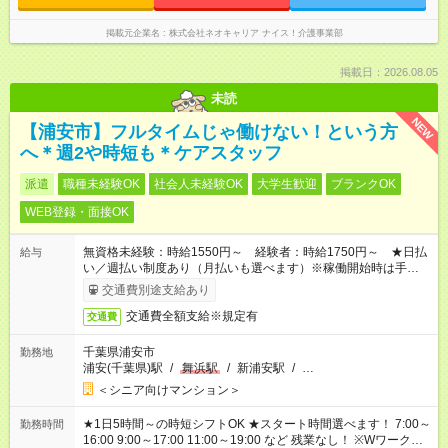
掲載元企業名
株式会社ネオキャリア ナイス！介護事業部
掲載日：2026.08.05
未読
NEW
【浦安市】フルタイムじゃ働けない！という方
へ＊週2や時短も＊ケアスタッフ
派遣
職種未経験OK
社会人未経験OK
大学生歓迎
ブランクOK
WEB登録・面接OK
無資格未経験：時給1550円～ 経験者：時給1750円～ ★日払
給与
い／週払い制度あり（月払いも選べます）※稼働開始時は手続き
完了次第のお支払いとなります。
交通費別途支給あり
交通費全額支給※規定有
交通費
千葉県浦安市
勤務地
浦安(千葉県)駅
/
舞浜駅
/
新浦安駅
/
…
＜シニア向けマンション＞
★1日5時間～の時短シフトOK ★スタート時間選べます！ 7:00～
勤務時間
16:00 9:00～17:00 11:00～19:00 など 残業なし！ ※Wワークの