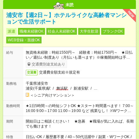
未読
NEW
浦安市【週2日～】ホテルライクな高齢者マンシ
ョンで生活サポート
派遣
職種未経験OK
社会人未経験OK
大学生歓迎
ブランクOK
WEB登録・面接OK
無資格未経験：時給1550円～ 経験者：時給1750円～ ★日払
給与
い／週払い制度あり（月払いも選べます）※稼働開始時は手続き
完了次第のお支払いとなります。
交通費別途支給あり
交通費全額支給※規定有
交通費
千葉県浦安市
勤務地
浦安(千葉県)駅
/
舞浜駅
/
新浦安駅
/
…
＜シニア向けマンション＞
★1日5時間～の時短シフトOK ★スタート時間選べます！ 7:00～
勤務時間
16:00 9:00～17:00 11:00～19:00 など 残業なし！ ※Wワークの
場合、他のお仕事と合わせ週40時間超の就業はご案内できませ
ん ※法令に基づき、週20時間以上勤務は社会保険への加入対象
開始日はご相談ください！ ★急募 ★職場が気に入れば、長期
期間
となります ※労働者派遣法（日雇い派遣の原則禁止）により、
でも働けます！
短時間・短期間の就業はご案内が難しい場合があります
日払いOK
/
履歴書不要
/
40～50代活躍中
/
副業・WワークOK
/
特徴