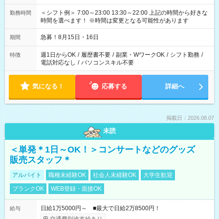
＜シフト例＞ 7:00～23:00 13:30～22:00 上記の時間から好きな
勤務時間
時間を選べます！ ※時間は変更となる可能性があります
急募！8月15日・16日
期間
週1日からOK
/
履歴書不要
/
副業・WワークOK
/
シフト勤務
/
特徴
電話対応なし
/
パソコンスキル不要
気になる！
応募する
詳細へ
掲載日：2026.08.07
未読
＜単発＊1日～OK！＞コンサートなどのグッズ
販売スタッフ＊
アルバイト
職種未経験OK
社会人未経験OK
大学生歓迎
ブランクOK
WEB登録・面接OK
日給1万5000円～ ■最大で日給2万8500円！
給与