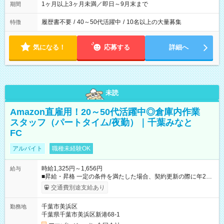
1ヶ月以上3ヶ月未満／即日～9月末まで
期間
履歴書不要
/
40～50代活躍中
/
10名以上の大量募集
特徴
気になる！
応募する
詳細へ
未読
Amazon直雇用！20～50代活躍中◎倉庫内作業
スタッフ（パートタイム/夜勤）｜千葉みなと
FC
アルバイト
職種未経験OK
時給1,325円～1,656円
給与
■昇給・昇格 一定の条件を満たした場合、契約更新の際に年2回
まで昇給の機会があります。昇給上限は時給1390円となりま
交通費別途支給あり
す。 ■正社員登用制度あり ※月末締/翌月25日支払い ※時間外手
当、別途支給 ※深夜割増賃金 (22:00～翌5:00までは時給が
千葉市美浜区
勤務地
25%UPします) ☆給与前払い制度有！ ☆Amazon直雇用で安定
千葉県千葉市美浜区新港68-1
して働けます！ 【試用期間】試用期間あり 試用期間の長さ：1