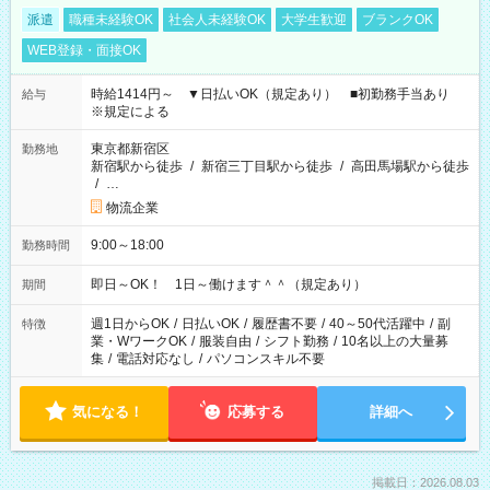
派遣
職種未経験OK
社会人未経験OK
大学生歓迎
ブランクOK
WEB登録・面接OK
時給1414円～ ▼日払いOK（規定あり） ■初勤務手当あり
給与
※規定による
東京都新宿区
勤務地
新宿駅から徒歩
/
新宿三丁目駅から徒歩
/
高田馬場駅から徒歩
/
…
物流企業
9:00～18:00
勤務時間
即日～OK！ 1日～働けます＾＾（規定あり）
期間
週1日からOK
/
日払いOK
/
履歴書不要
/
40～50代活躍中
/
副
特徴
業・WワークOK
/
服装自由
/
シフト勤務
/
10名以上の大量募
集
/
電話対応なし
/
パソコンスキル不要
気になる！
応募する
詳細へ
掲載日：2026.08.03