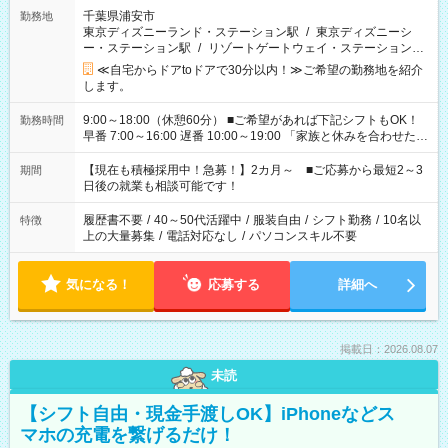
千葉県浦安市
勤務地
東京ディズニーランド・ステーション駅
/
東京ディズニーシ
ー・ステーション駅
/
リゾートゲートウェイ・ステーション駅
/
…
≪自宅からドアtoドアで30分以内！≫ご希望の勤務地を紹介
します。
9:00～18:00（休憩60分） ■ご希望があれば下記シフトもOK！
勤務時間
早番 7:00～16:00 遅番 10:00～19:00 「家族と休みを合わせた
い」 「余裕を持って夕飯の準備がしたい」 「できれば残業はし
たくない」 など、ご希望を教えてくださいね。 ※Wワーク希望
【現在も積極採用中！急募！】2カ月～ ■ご応募から最短2～3
期間
の方へ 今ご覧のお仕事で希望する勤務時間と、もう1つのお仕事
日後の就業も相談可能です！
の勤務時間。 合計で週40時間を超える場合は応募できません。
履歴書不要
/
40～50代活躍中
/
服装自由
/
シフト勤務
/
10名以
特徴
上の大量募集
/
電話対応なし
/
パソコンスキル不要
気になる！
応募する
詳細へ
掲載日：2026.08.07
未読
【シフト自由・現金手渡しOK】iPhoneなどス
マホの充電を繋げるだけ！