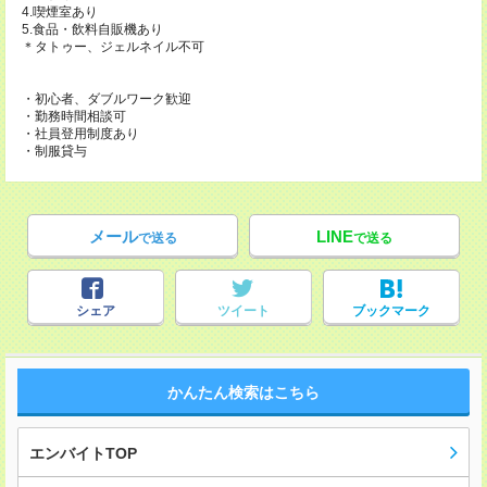
4.喫煙室あり
5.食品・飲料自販機あり
＊タトゥー、ジェルネイル不可
・初心者、ダブルワーク歓迎
・勤務時間相談可
・社員登用制度あり
・制服貸与
メール
LINE
で送る
で送る
シェア
ツイート
ブックマーク
かんたん検索はこちら
エンバイトTOP