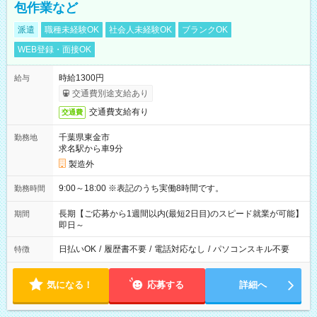
包作業など
派遣
職種未経験OK
社会人未経験OK
ブランクOK
WEB登録・面接OK
時給1300円
給与
交通費別途支給あり
交通費支給有り
交通費
千葉県東金市
勤務地
求名駅から車9分
製造外
9:00～18:00 ※表記のうち実働8時間です。
勤務時間
長期【ご応募から1週間以内(最短2日目)のスピード就業が可能】
期間
即日～
日払いOK
/
履歴書不要
/
電話対応なし
/
パソコンスキル不要
特徴
気になる！
応募する
詳細へ