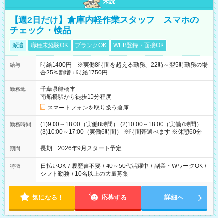
未読
【週2日だけ】倉庫内軽作業スタッフ スマホの
チェック・検品
派遣
職種未経験OK
ブランクOK
WEB登録・面接OK
時給1400円 ※実働8時間を超える勤務、22時～翌5時勤務の場
給与
合25％割増：時給1750円
千葉県船橋市
勤務地
南船橋駅から徒歩10分程度
スマートフォンを取り扱う倉庫
(1)9:00～18:00（実働8時間） (2)10:00～18:00（実働7時間）
勤務時間
(3)10:00～17:00（実働6時間） ※時間帯選べます ※休憩60分
長期 2026年9月スタート予定
期間
日払いOK
/
履歴書不要
/
40～50代活躍中
/
副業・WワークOK
/
特徴
シフト勤務
/
10名以上の大量募集
気になる！
応募する
詳細へ