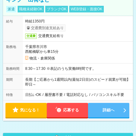
派遣
職種未経験OK
ブランクOK
WEB登録・面接OK
時給1350円
給与
交通費別途支給あり
交通費支給有り
交通費
千葉県市川市
勤務地
西船橋駅から車15分
物流・倉庫関係
8:30～17:30 ※表記のうち実働8時間です。
勤務時間
長期【ご応募から1週間以内(最短2日目)のスピード就業が可能】
期間
即日～
日払いOK
/
履歴書不要
/
電話対応なし
/
パソコンスキル不要
特徴
気になる！
応募する
詳細へ