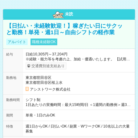
未読
【日払い・未経験歓迎！】稼ぎたい日にサクッ
と勤務！単発・週1日～自由シフトの軽作業
アルバイト
職種未経験OK
日給10,305円～37,204円
給与
※経験・能力等を考慮の上、加給・優遇いたします。 【試用期
間】試用期間なし
交通費別途支給あり
東京都世田谷区
勤務地
東京都世田谷区桜上水
アシストワーク株式会社
シフト制
勤務時間
1日あたりの実働時間：最大15時間/日 ＜1週間の勤務例＞週3回
勤務 勤務：月・水・金 休み：火・木・土・日 好きな時にお仕事
可能です！ ※1日あたりの最大実働時間は日勤、夜勤共に勤務し
単発・1日のみOK
期間
た時間になります。
週1日からOK / 日払いOK / 副業・WワークOK / 10名以上の大量
特徴
募集