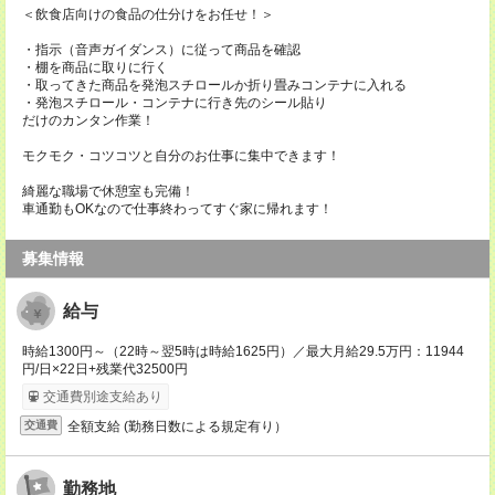
＜飲食店向けの食品の仕分けをお任せ！＞
・指示（音声ガイダンス）に従って商品を確認
・棚を商品に取りに行く
・取ってきた商品を発泡スチロールか折り畳みコンテナに入れる
・発泡スチロール・コンテナに行き先のシール貼り
だけのカンタン作業！
モクモク・コツコツと自分のお仕事に集中できます！
綺麗な職場で休憩室も完備！
車通勤もOKなので仕事終わってすぐ家に帰れます！
募集情報
給与
時給1300円～（22時～翌5時は時給1625円）／最大月給29.5万円：11944
円/日×22日+残業代32500円
交通費別途支給あり
全額支給 (勤務日数による規定有り）
交通費
勤務地