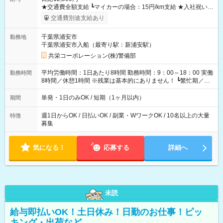
★交通費全額支給 ┗マイカーの場合：15円/km支給 ★入社祝い金
「5万円」あり ★残業手当 ┗残業代は別途全額支給いたします ---
交通費別途支給あり
-- 【法定研修※規定あり】 ・勤務期間：4日間 ・勤務時間：実働
5時間／休憩2時間 ・研修手当：合計3万3600円／28時間 ※時給
千葉県浦安市
勤務地
1200円×7ｈ×4日間 （休憩2時間分も給与が発生します♪） 【試
千葉県浦安市入船（最寄り駅：新浦安駅）
用期間】試用期間あり 試用期間の長さ：3ヶ月 雇用形態、給与
は本採用時と同じです。
共栄コーポレーション(株)警備部
平均労働時間：1日あたり8時間 勤務時間：9：00～18：00 実働
勤務時間
8時間／休憩1時間 ※残業は基本的にありません！ ┗繁忙期／多
忙期にお願いする場合あり ┗残業代は別途全額支給いたします！
平均労働時間：1日あたり8時間 勤務時間：9：00～18：00 実働
単発・1日のみOK / 短期（1ヶ月以内）
期間
8時間／休憩1時間 ※残業は基本的にありません！ ┗繁忙期／多
忙期にお願いする場合あり ┗残業代は別途全額支給いたします！
週1日からOK / 日払いOK / 副業・WワークOK / 10名以上の大量
特徴
募集
気になる！
応募する
詳細へ
未読
給与即払いOK！土日休み！日勤のお仕事！ピッ
キング・出荷など