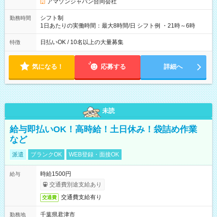
週間 雇用形態、給与は本採用時と同じです。
アマゾンジャパン合同会社
シフト制
勤務時間
1日あたりの実働時間：最大8時間/日 シフト例 ・21時～6時
日払いOK / 10名以上の大量募集
特徴
気になる！
応募する
詳細へ
未読
給与即払いOK！高時給！土日休み！袋詰め作業
など
派遣
ブランクOK
WEB登録・面接OK
時給1500円
給与
交通費別途支給あり
交通費支給有り
交通費
千葉県君津市
勤務地