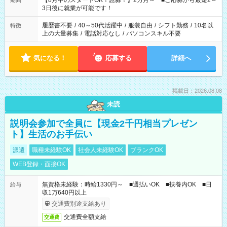
【8月中のスタートOK！急募！】2カ月～ ■ご応募から最短2～
期間
ね。 ※Wワーク希望の方へ 今ご覧のお仕事で希望する勤務時間
3日後に就業が可能です！
と、もう1つのお仕事の勤務時間。 合計で週40時間を超える場
合は応募できません。
履歴書不要
/
40～50代活躍中
/
服装自由
/
シフト勤務
/
10名以
特徴
上の大量募集
/
電話対応なし
/
パソコンスキル不要
気になる！
応募する
詳細へ
掲載日：2026.08.08
未読
説明会参加で全員に【現金2千円相当プレゼン
ト】生活のお手伝い
派遣
職種未経験OK
社会人未経験OK
ブランクOK
WEB登録・面接OK
無資格未経験：時給1330円～ ■週払いOK ■扶養内OK ■日
給与
収1万640円以上
交通費別途支給あり
交通費全額支給
交通費