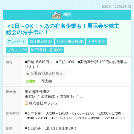
掲載日：2026.08.08
未読
＜1日～OK！＞あの有名企業も！展示会や株主
総会のお手伝い！
アルバイト
職種未経験OK
社会人未経験OK
大学生歓迎
ブランクOK
WEB登録・面接OK
■日給16,840円～ ■日払いOK ■実働3時間5,120円のお仕事あ
給与
ります！
交通費別途支給あり
一部支給
交通費
東京都千代田区
勤務地
東京駅
/
水道橋駅
/
有楽町駅
/
…
株式会社マッシュ
■シフト例 ・07:00～19:30 ・09:00～12:00 ・10:00～17:00 ・
勤務時間
18:00～23:00 ・19:00～07:00 ・20:00～09:00 ・22:00～06:00
etc ★最短で3時間で5,120円のお仕事から 15時間で2万円近く稼
げるお仕事も！ ご希望のお時間に合わせてご紹介！ ※シフトは
■１日のみ・1回だけお仕事OK！
期間
現場によって異なります。 ※勿論、休憩時間はあるのでご安心