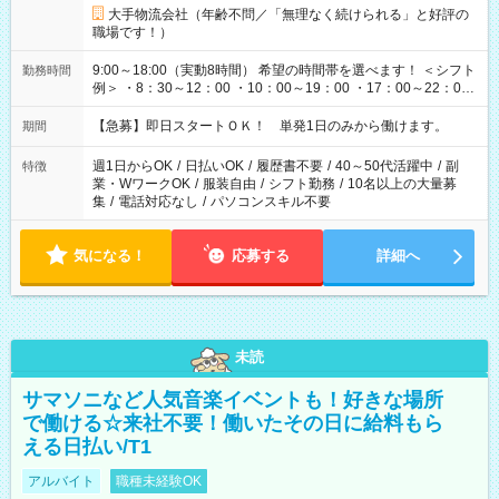
大手物流会社（年齢不問／「無理なく続けられる」と好評の
職場です！）
9:00～18:00（実動8時間） 希望の時間帯を選べます！ ＜シフト
勤務時間
例＞ ・8：30～12：00 ・10：00～19：00 ・17：00～22：00
・13：00～22：00 ・22：00～翌6：00 など
【急募】即日スタートＯＫ！ 単発1日のみから働けます。
期間
週1日からOK
/
日払いOK
/
履歴書不要
/
40～50代活躍中
/
副
特徴
業・WワークOK
/
服装自由
/
シフト勤務
/
10名以上の大量募
集
/
電話対応なし
/
パソコンスキル不要
気になる！
応募する
詳細へ
未読
サマソニなど人気音楽イベントも！好きな場所
で働ける☆来社不要！働いたその日に給料もら
える日払い/T1
アルバイト
職種未経験OK