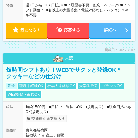
ください！
週1日からOK
/
日払いOK
/
履歴書不要
/
副業・WワークOK
/
シ
特徴
フト勤務
/
10名以上の大量募集
/
電話対応なし
/
パソコンスキ
ル不要
気になる！
応募する
詳細へ
掲載日：2026.08.07
未読
短時間シフトあり！WEBでサクッと登録OK＊
クッキーなどの仕分け
派遣
職種未経験OK
社会人未経験OK
大学生歓迎
ブランクOK
WEB登録・面接OK
時給1500円 ■日払い・週払いOK！(規定あり) ■現金日払いも
給与
OK(規定あり)
交通費別途支給あり
東京都新宿区
勤務地
新宿駅
/
新宿三丁目駅