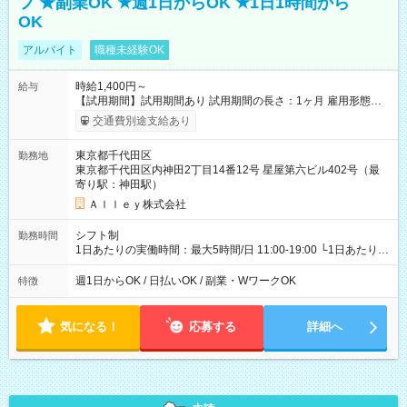
フ ★副業OK ★週1日からOK ★1日1時間から
OK
アルバイト
職種未経験OK
時給1,400円～
給与
【試用期間】試用期間あり 試用期間の長さ：1ヶ月 雇用形態、
給与は本採用時と同じです。
交通費別途支給あり
東京都千代田区
勤務地
東京都千代田区内神田2丁目14番12号 星屋第六ビル402号（最
寄り駅：神田駅）
Ａｌｌｅｙ株式会社
シフト制
勤務時間
1日あたりの実働時間：最大5時間/日 11:00-19:00 └1日あたりの
実働時間：1-5時間 └上記の時間帯内であれば、いつでも勤務可
能！ └平日・土曜日の中で、お好きな曜日でご勤務いただけま
週1日からOK / 日払いOK / 副業・WワークOK
特徴
す！ 【シフト例】 ・11:00～14:00 ・16:30～19:00 ・13:00～
18:00 などのように、自由な働き方が可能なお仕事です！
気になる！
応募する
詳細へ