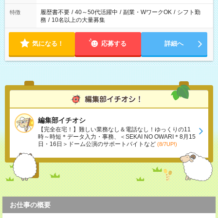
履歴書不要
/
40～50代活躍中
/
副業・WワークOK
/
シフト勤
特徴
務
/
10名以上の大量募集
気になる！
応募する
詳細へ
編集部イチオシ
【完全在宅！】難しい業務なし＆電話なし！ゆっくりの11
時～時短＊データ入力・事務、＜SEKAI NO OWARI＊8月15
日・16日＞ドーム公演のサポートバイトなど
(8/7UP!)
お仕事の概要