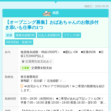
掲載日：2026.08.08
未読
【オープニング募集】おばあちゃんのお散歩付
き添いも仕事の1つ
派遣
職種未経験OK
社会人未経験OK
ブランクOK
WEB登録・面接OK
無資格未経験：時給1500円～ ■週払いOK ■扶養内OK ■日
給与
収1万2000円以上
交通費別途支給あり
交通費全額支給
交通費
東京都豊島区
勤務地
巣鴨駅
/
目白駅
/
北池袋駅
/
…
≪自宅からドアtoドアで30分以内！≫ご希望の勤務地を紹介
します。
9:00～18:00（休憩60分） ■ご希望があれば下記シフトもOK！
勤務時間
早番 7:00～16:00 遅番 10:00～19:00 夜勤 16:30～翌9:30 「家族
と休みを合わせたい」 「余裕を持って夕飯の準備がしたい」
「できれば残業はしたくない」 など、ご希望を教えてください