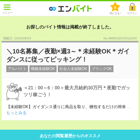
0
メニュー
気になる！
ログイン
お探しのバイト情報は掲載が終了しました。
掲載日 :2026
/
08
/
04
No.MWGH2610511000
＼10名募集／夜勤×週3～＊未経験OK＊ガイ
ダンスに従ってピッキング！
アルバイト
職種未経験OK
社会人未経験OK
ブランクOK
＜21：00～6：00＞最大月給約30万円＊夜勤でガッ
ツリ稼ごう！
【未経験OK】ガイダンス通りに商品を取り、梱包するだけの簡単
...
もっとみる
あなたの閲覧履歴からのオススメ