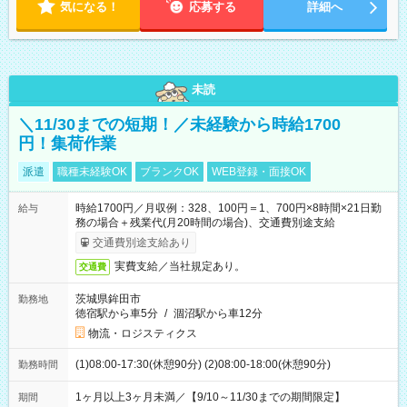
気になる！
応募する
詳細へ
未読
＼11/30までの短期！／未経験から時給1700
円！集荷作業
派遣
職種未経験OK
ブランクOK
WEB登録・面接OK
時給1700円／月収例：328、100円＝1、700円×8時間×21日勤
給与
務の場合＋残業代(月20時間の場合)、交通費別途支給
交通費別途支給あり
実費支給／当社規定あり。
交通費
茨城県鉾田市
勤務地
徳宿駅から車5分
/
涸沼駅から車12分
物流・ロジスティクス
(1)08:00-17:30(休憩90分) (2)08:00-18:00(休憩90分)
勤務時間
1ヶ月以上3ヶ月未満／【9/10～11/30までの期間限定】
期間