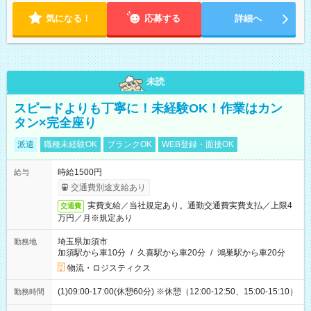
気になる！
応募する
詳細へ
未読
スピードよりも丁寧に！未経験OK！作業はカン
タン×完全座り
派遣
職種未経験OK
ブランクOK
WEB登録・面接OK
時給1500円
給与
交通費別途支給あり
実費支給／当社規定あり。通勤交通費実費支払／上限4
交通費
万円／月※規定あり
埼玉県加須市
勤務地
加須駅から車10分
/
久喜駅から車20分
/
鴻巣駅から車20分
物流・ロジスティクス
(1)09:00-17:00(休憩60分) ※休憩（12:00-12:50、15:00-15:10）
勤務時間