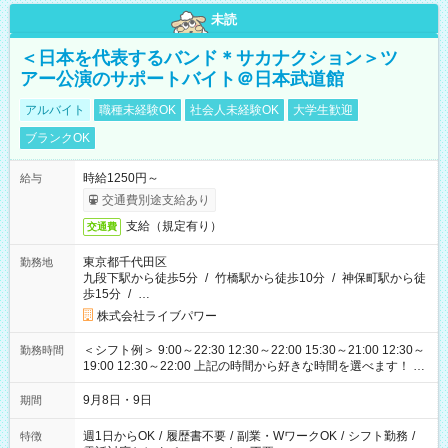
未読
＜日本を代表するバンド＊サカナクション＞ツ
アー公演のサポートバイト＠日本武道館
アルバイト
職種未経験OK
社会人未経験OK
大学生歓迎
ブランクOK
時給1250円～
給与
交通費別途支給あり
支給（規定有り）
交通費
東京都千代田区
勤務地
九段下駅から徒歩5分
/
竹橋駅から徒歩10分
/
神保町駅から徒
歩15分
/
…
株式会社ライブパワー
＜シフト例＞ 9:00～22:30 12:30～22:00 15:30～21:00 12:30～
勤務時間
19:00 12:30～22:00 上記の時間から好きな時間を選べます！ ※
時間は変更となる可能性があります
9月8日・9日
期間
週1日からOK
/
履歴書不要
/
副業・WワークOK
/
シフト勤務
/
特徴