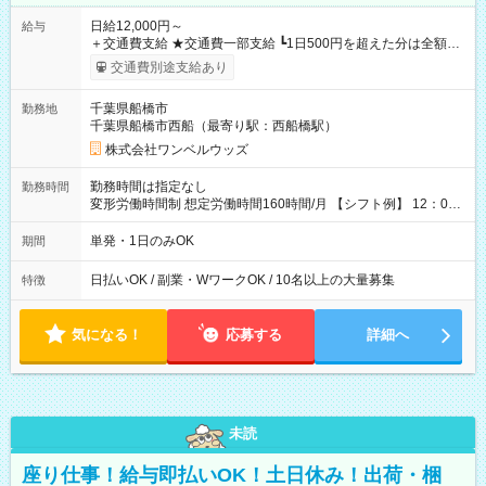
日給12,000円～
給与
＋交通費支給 ★交通費一部支給 ┗1日500円を超えた分は全額支
給！ ※往復500円以内の方は自己負担となります ★日払いOK！
交通費別途支給あり
（規定あり） ┗働いたその日に現金GET♪ お仕事後はコンビニ
ATMから 日払い分を引き落とせます！ 【試用期間】試用期間
千葉県船橋市
勤務地
なし
千葉県船橋市西船（最寄り駅：西船橋駅）
株式会社ワンベルウッズ
勤務時間は指定なし
勤務時間
変形労働時間制 想定労働時間160時間/月 【シフト例】 12：00
～22：00
単発・1日のみOK
期間
日払いOK / 副業・WワークOK / 10名以上の大量募集
特徴
気になる！
応募する
詳細へ
未読
座り仕事！給与即払いOK！土日休み！出荷・梱