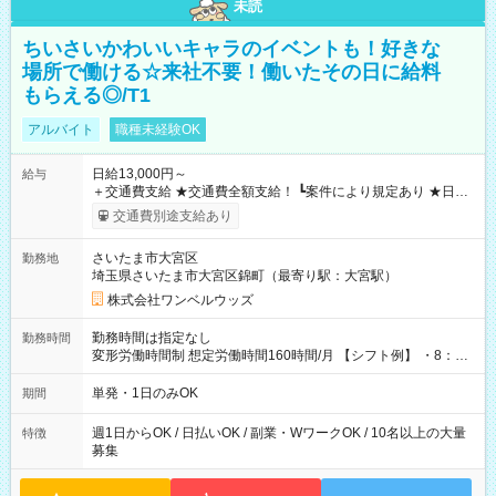
未読
ちいさいかわいいキャラのイベントも！好きな
場所で働ける☆来社不要！働いたその日に給料
もらえる◎/T1
アルバイト
職種未経験OK
日給13,000円～
給与
＋交通費支給 ★交通費全額支給！ ┗案件により規定あり ★日払
いOK！（規定あり） ┗働いたその日に現金GET♪ お仕事後はコ
交通費別途支給あり
ンビニATMから 日払い分を引き落とせます！ 【試用期間】試
用期間なし
さいたま市大宮区
勤務地
埼玉県さいたま市大宮区錦町（最寄り駅：大宮駅）
株式会社ワンベルウッズ
勤務時間は指定なし
勤務時間
変形労働時間制 想定労働時間160時間/月 【シフト例】 ・8：00
～21：00
単発・1日のみOK
期間
週1日からOK / 日払いOK / 副業・WワークOK / 10名以上の大量
特徴
募集