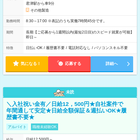
君津駅から車9分
その他製造
8:30～17:00 ※表記のうち実働7時間45分です。
勤務時間
長期【ご応募から1週間以内(最短2日目)のスピード就業が可能】
期間
即日～
日払いOK
/
履歴書不要
/
電話対応なし
/
パソコンスキル不要
特徴
気になる！
応募する
詳細へ
未読
＼入社祝い金有／日給12，500円★自社案件で
年間通して安定★日給全額保証＆週払いOK★履
歴書不要★
アルバイト
職種未経験OK
日給12,500円～
給与