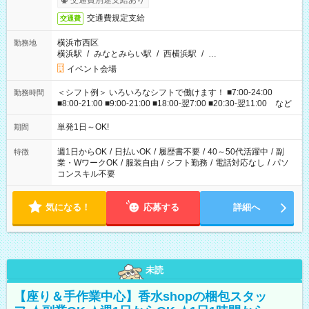
交通費別途支給あり
交通費規定支給
交通費
横浜市西区
勤務地
横浜駅
/
みなとみらい駅
/
西横浜駅
/
…
イベント会場
＜シフト例＞ いろいろなシフトで働けます！ ■7:00-24:00
勤務時間
■8:00-21:00 ■9:00-21:00 ■18:00-翌7:00 ■20:30-翌11:00 など
単発1日～OK!
期間
週1日からOK
/
日払いOK
/
履歴書不要
/
40～50代活躍中
/
副
特徴
業・WワークOK
/
服装自由
/
シフト勤務
/
電話対応なし
/
パソ
コンスキル不要
気になる！
応募する
詳細へ
未読
【座り＆手作業中心】香水shopの梱包スタッ