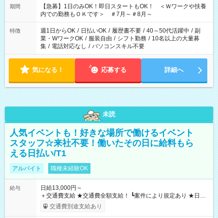
【急募】1日のみOK！即日スタートもOK！ ＜Ｗワークや扶養
期間
内での勤務もＯＫです＞ ＃7月～＃8月～
週1日からOK
/
日払いOK
/
履歴書不要
/
40～50代活躍中
/
副
特徴
業・WワークOK
/
服装自由
/
シフト勤務
/
10名以上の大量募
集
/
電話対応なし
/
パソコンスキル不要
気になる！
応募する
詳細へ
未読
人気イベントも！好きな場所で働けるイベント
スタッフ☆来社不要！働いたその日に給料もら
える日払い/T1
アルバイト
職種未経験OK
日給13,000円～
給与
＋交通費支給 ★交通費全額支給！ ┗案件により規定あり ★日払
いOK！（規定あり） ┗働いたその日に現金GET♪ お仕事後はコ
交通費別途支給あり
ンビニATMから 日払い分を引き落とせます！ 【試用期間】試