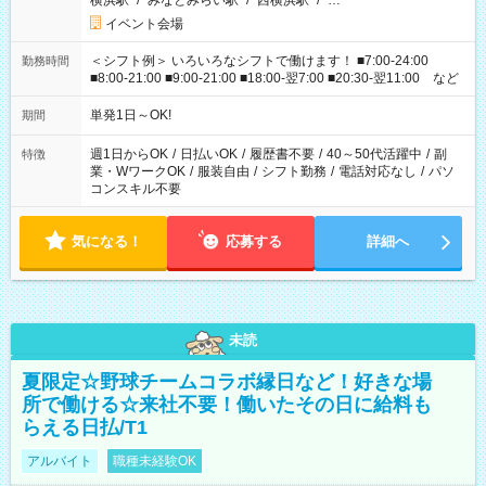
横浜駅
/
みなとみらい駅
/
西横浜駅
/
…
イベント会場
＜シフト例＞ いろいろなシフトで働けます！ ■7:00-24:00
勤務時間
■8:00-21:00 ■9:00-21:00 ■18:00-翌7:00 ■20:30-翌11:00 など
単発1日～OK!
期間
週1日からOK
/
日払いOK
/
履歴書不要
/
40～50代活躍中
/
副
特徴
業・WワークOK
/
服装自由
/
シフト勤務
/
電話対応なし
/
パソ
コンスキル不要
気になる！
応募する
詳細へ
未読
夏限定☆野球チームコラボ縁日など！好きな場
所で働ける☆来社不要！働いたその日に給料も
らえる日払/T1
アルバイト
職種未経験OK