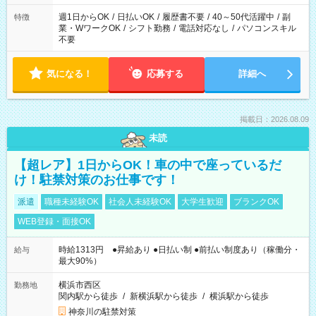
週1日からOK
/
日払いOK
/
履歴書不要
/
40～50代活躍中
/
副
特徴
業・WワークOK
/
シフト勤務
/
電話対応なし
/
パソコンスキル
不要
気になる！
応募する
詳細へ
掲載日：2026.08.09
未読
【超レア】1日からOK！車の中で座っているだ
け！駐禁対策のお仕事です！
派遣
職種未経験OK
社会人未経験OK
大学生歓迎
ブランクOK
WEB登録・面接OK
時給1313円 ●昇給あり ●日払い制 ●前払い制度あり（稼働分・
給与
最大90%）
横浜市西区
勤務地
関内駅から徒歩
/
新横浜駅から徒歩
/
横浜駅から徒歩
神奈川の駐禁対策