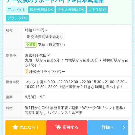
アー公演のサポートバイト＠日本武道館
アルバイト
職種未経験OK
社会人未経験OK
大学生歓迎
ブランクOK
時給1250円～
給与
交通費別途支給あり
支給（規定有り）
交通費
東京都千代田区
勤務地
九段下駅から徒歩5分
/
竹橋駅から徒歩10分
/
神保町駅から徒
歩15分
/
…
株式会社ライブパワー
＜シフト例＞ 9:00～22:30 12:30～22:00 15:30～21:00 12:30～
勤務時間
19:00 12:30～22:00 上記の時間から好きな時間を選べます！ ※
時間は変更となる可能性があります
9月8日・9日
期間
週1日からOK
/
履歴書不要
/
副業・WワークOK
/
シフト勤務
/
特徴
電話対応なし
/
パソコンスキル不要
気になる！
応募する
詳細へ