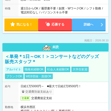
週1日からOK
/
履歴書不要
/
副業・WワークOK
/
シフト勤務
/
特徴
電話対応なし
/
パソコンスキル不要
気になる！
応募する
詳細へ
掲載日：2026.08.10
未読
＜単発＊1日～OK！＞コンサートなどのグッズ
販売スタッフ＊
アルバイト
職種未経験OK
社会人未経験OK
大学生歓迎
ブランクOK
WEB登録・面接OK
日給1万5000円～ ■最大で日給2万8500円！
給与
交通費別途支給あり
交通費規定支給
交通費
横浜市西区
勤務地