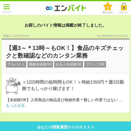
0
メニュー
気になる！
ログイン
お探しのバイト情報は掲載が終了しました。
掲載日 :2026
/
08
/
05
No.MWGH2610511000
【週3～＊13時～もOK！】食品のキズチェッ
クと数確認などのカンタン業務
アルバイト
職種未経験OK
社会人未経験OK
ブランクOK
＜1日5時間の短時間もOK！＞時給1350円＊週3日勤
務でもしっかり稼げます！
【未経験OK】入荷商品の検品及び格納作業＊難しい作業ではない
...
もっとみる
あなたの閲覧履歴からのオススメ