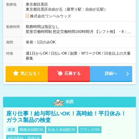
用期間なし
東京都目黒区
勤務地
東京都目黒区自由が丘（最寄り駅：自由が丘駅）
株式会社ワンベルウッズ
勤務時間は指定なし
勤務時間
変形労働時間制 想定労働時間160時間/月 【シフト例】 ・8：00
～21：00
単発・1日のみOK
期間
週1日からOK / 日払いOK / 副業・WワークOK / 10名以上の大量
特徴
募集
気になる！
応募する
詳細へ
未読
座り仕事！給与即払いOK！高時給！平日休み！
ガラス製品の検査
派遣
職種未経験OK
社会人未経験OK
ブランクOK
WEB登録・面接OK