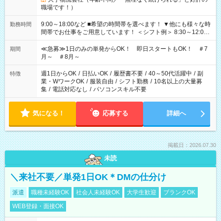
職場です！）
9:00～18:00など ■希望の時間帯を選べます！ ▼他にも様々な時
勤務時間
間帯でお仕事をご用意しています！ ＜シフト例＞ 8:30～12:00
17:00～22:00 13:00～22:00 22:00～翌6:00 など
≪急募≫1日のみの単発からOK！ 即日スタートもOK！ ＃7
期間
月～ ＃8月～
週1日からOK
/
日払いOK
/
履歴書不要
/
40～50代活躍中
/
副
特徴
業・WワークOK
/
服装自由
/
シフト勤務
/
10名以上の大量募
集
/
電話対応なし
/
パソコンスキル不要
気になる！
応募する
詳細へ
掲載日：2026.07.30
未読
＼来社不要／単発1日OK＊DMの仕分け
派遣
職種未経験OK
社会人未経験OK
大学生歓迎
ブランクOK
WEB登録・面接OK