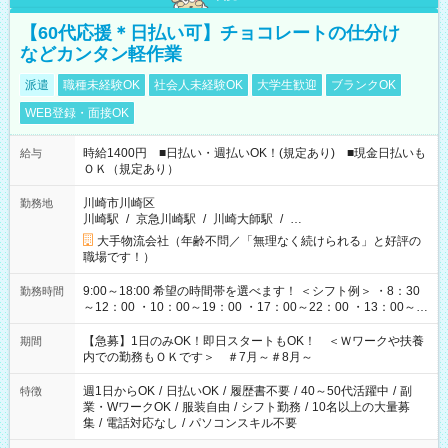
【60代応援＊日払い可】チョコレートの仕分け
などカンタン軽作業
派遣
職種未経験OK
社会人未経験OK
大学生歓迎
ブランクOK
WEB登録・面接OK
時給1400円 ■日払い・週払いOK！(規定あり) ■現金日払いも
給与
ＯＫ（規定あり）
川崎市川崎区
勤務地
川崎駅
/
京急川崎駅
/
川崎大師駅
/
…
大手物流会社（年齢不問／「無理なく続けられる」と好評の
職場です！）
9:00～18:00 希望の時間帯を選べます！ ＜シフト例＞ ・8：30
勤務時間
～12：00 ・10：00～19：00 ・17：00～22：00 ・13：00～
22：00 ・22：00～翌6：00 など
【急募】1日のみOK！即日スタートもOK！ ＜Ｗワークや扶養
期間
内での勤務もＯＫです＞ ＃7月～＃8月～
週1日からOK
/
日払いOK
/
履歴書不要
/
40～50代活躍中
/
副
特徴
業・WワークOK
/
服装自由
/
シフト勤務
/
10名以上の大量募
集
/
電話対応なし
/
パソコンスキル不要