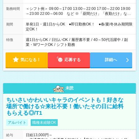
＜シフト例＞ 09:00～17:00 13:00～22:00 17:00～22:00 19:00
勤務時間
～23:00 22:00～06:00 など ※「昼間だけ」「夜勤だけ」など
の希望OK
単発1日・週1日からOK ●即日勤務OK！ ●春/夏/冬休み期間限
期間
定OK！
週1日からOK
/
日払いOK
/
履歴書不要
/
40～50代活躍中
/
副
特徴
業・WワークOK
/
シフト勤務
気になる！
応募する
詳細へ
未読
ちいさいかわいいキャラのイベントも！好きな
場所で働ける☆来社不要！働いたその日に給料
もらえる◎/T1
アルバイト
職種未経験OK
日給13,000円～
給与