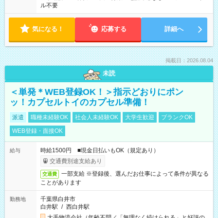
ル不要
気になる！
応募する
詳細へ
掲載日：2026.08.04
未読
＜単発＊WEB登録OK！＞指示どおりにポン
ッ！カプセルトイのカプセル準備！
派遣
職種未経験OK
社会人未経験OK
大学生歓迎
ブランクOK
WEB登録・面接OK
時給1500円 ■現金日払いもOK（規定あり）
給与
交通費別途支給あり
一部支給 ※登録後、選んだお仕事によって条件が異なる
交通費
ことがあります
千葉県白井市
勤務地
白井駅
/
西白井駅
大手物流会社（年齢不問／「無理なく続けられる」と好評の