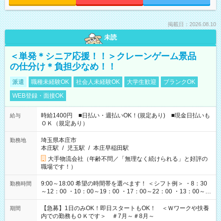
掲載日：2026.08.10
未読
＜単発＊シニア応援！！＞クレーンゲーム景品
の仕分け＊負担少なめ！！
派遣
職種未経験OK
社会人未経験OK
大学生歓迎
ブランクOK
WEB登録・面接OK
時給1400円 ■日払い・週払いOK！(規定あり) ■現金日払いも
給与
ＯＫ（規定あり）
埼玉県本庄市
勤務地
本庄駅
/
児玉駅
/
本庄早稲田駅
大手物流会社（年齢不問／「無理なく続けられる」と好評の
職場です！）
9:00～18:00 希望の時間帯を選べます！ ＜シフト例＞ ・8：30
勤務時間
～12：00 ・10：00～19：00 ・17：00～22：00 ・13：00～
22：00 ・22：00～翌6：00 など
【急募】1日のみOK！即日スタートもOK！ ＜Ｗワークや扶養
期間
内での勤務もＯＫです＞ ＃7月～＃8月～