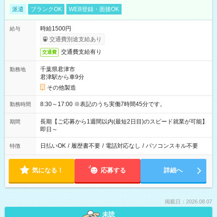
派遣
ブランクOK
WEB登録・面接OK
時給1500円
給与
交通費別途支給あり
交通費支給有り
交通費
千葉県君津市
勤務地
君津駅から車9分
その他製造
8:30～17:00 ※表記のうち実働7時間45分です。
勤務時間
長期【ご応募から1週間以内(最短2日目)のスピード就業が可能】
期間
即日～
日払いOK
/
履歴書不要
/
電話対応なし
/
パソコンスキル不要
特徴
気になる！
応募する
詳細へ
掲載日：2026.08.07
未読