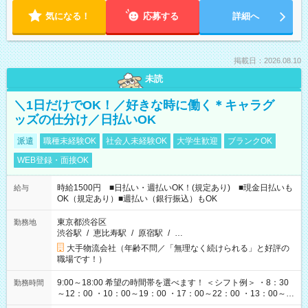
気になる！
応募する
詳細へ
掲載日：2026.08.10
未読
＼1日だけでOK！／好きな時に働く＊キャラグ
ッズの仕分け／日払いOK
派遣
職種未経験OK
社会人未経験OK
大学生歓迎
ブランクOK
WEB登録・面接OK
時給1500円 ■日払い・週払いOK！(規定あり) ■現金日払いも
給与
OK（規定あり）■週払い（銀行振込）もOK
東京都渋谷区
勤務地
渋谷駅
/
恵比寿駅
/
原宿駅
/
…
大手物流会社（年齢不問／「無理なく続けられる」と好評の
職場です！）
9:00～18:00 希望の時間帯を選べます！ ＜シフト例＞ ・8：30
勤務時間
～12：00 ・10：00～19：00 ・17：00～22：00 ・13：00～
22：00 ・22：00～翌6：00 など