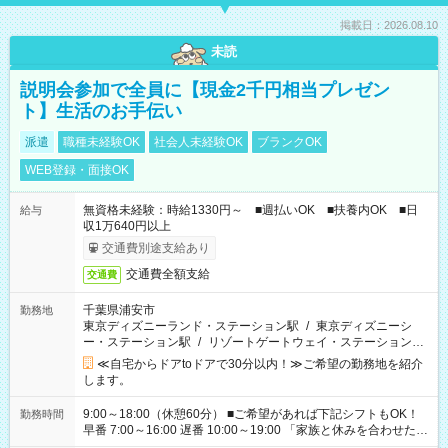
掲載日：2026.08.10
未読
説明会参加で全員に【現金2千円相当プレゼン
ト】生活のお手伝い
派遣
職種未経験OK
社会人未経験OK
ブランクOK
WEB登録・面接OK
無資格未経験：時給1330円～ ■週払いOK ■扶養内OK ■日
給与
収1万640円以上
交通費別途支給あり
交通費全額支給
交通費
千葉県浦安市
勤務地
東京ディズニーランド・ステーション駅
/
東京ディズニーシ
ー・ステーション駅
/
リゾートゲートウェイ・ステーション駅
/
…
≪自宅からドアtoドアで30分以内！≫ご希望の勤務地を紹介
します。
9:00～18:00（休憩60分） ■ご希望があれば下記シフトもOK！
勤務時間
早番 7:00～16:00 遅番 10:00～19:00 「家族と休みを合わせた
い」 「余裕を持って夕飯の準備がしたい」 「できれば残業はし