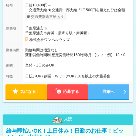
日給10,400円～
給与
＋交通費支給 ★交通費一部支給 ┗1日500円を超えた分は全額支
給！ ※往復500円以内の方は自己負担となります ★日払いOK！
交通費別途支給あり
（規定あり） ┗働いたその日に現金GET♪ お仕事後はコンビニ
ATMから 日払い分を引き落とせます！ 【試用期間】試用期間
千葉県浦安市
勤務地
なし
千葉県浦安市舞浜（最寄り駅：舞浜駅）
株式会社ワンベルウッズ
勤務時間は指定なし
勤務時間
変形労働時間制 想定労働時間160時間/月 【シフト例】 13：00
～22：00
単発・1日のみOK
期間
日払いOK / 副業・WワークOK / 10名以上の大量募集
特徴
気になる！
応募する
詳細へ
未読
給与即払いOK！土日休み！日勤のお仕事！ピッ