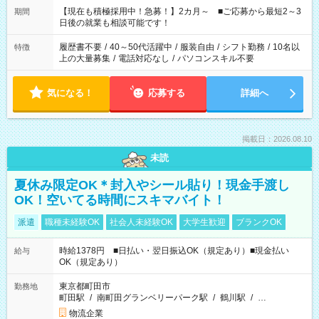
たくない」 など、ご希望を教えてくださいね。 ※Wワーク希望
【現在も積極採用中！急募！】2カ月～ ■ご応募から最短2～3
期間
の方へ 今ご覧のお仕事で希望する勤務時間と、もう1つのお仕事
日後の就業も相談可能です！
の勤務時間。 合計で週40時間を超える場合は応募できません。
履歴書不要
/
40～50代活躍中
/
服装自由
/
シフト勤務
/
10名以
特徴
上の大量募集
/
電話対応なし
/
パソコンスキル不要
気になる！
応募する
詳細へ
掲載日：2026.08.10
未読
夏休み限定OK＊封入やシール貼り！現金手渡し
OK！空いてる時間にスキマバイト！
派遣
職種未経験OK
社会人未経験OK
大学生歓迎
ブランクOK
時給1378円 ■日払い・翌日振込OK（規定あり）■現金払い
給与
OK（規定あり）
東京都町田市
勤務地
町田駅
/
南町田グランベリーパーク駅
/
鶴川駅
/
…
物流企業