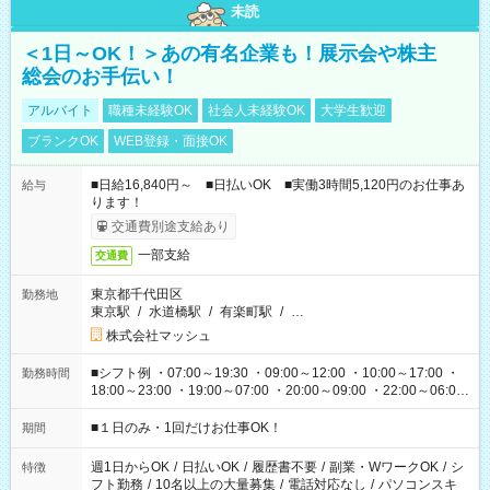
未読
＜1日～OK！＞あの有名企業も！展示会や株主
総会のお手伝い！
アルバイト
職種未経験OK
社会人未経験OK
大学生歓迎
ブランクOK
WEB登録・面接OK
■日給16,840円～ ■日払いOK ■実働3時間5,120円のお仕事あ
給与
ります！
交通費別途支給あり
一部支給
交通費
東京都千代田区
勤務地
東京駅
/
水道橋駅
/
有楽町駅
/
…
株式会社マッシュ
■シフト例 ・07:00～19:30 ・09:00～12:00 ・10:00～17:00 ・
勤務時間
18:00～23:00 ・19:00～07:00 ・20:00～09:00 ・22:00～06:00
etc ★最短で3時間で5,120円のお仕事から 15時間で2万円近く稼
げるお仕事も！ ご希望のお時間に合わせてご紹介！ ※シフトは
■１日のみ・1回だけお仕事OK！
期間
現場によって異なります。 ※勿論、休憩時間はあるのでご安心
ください！
週1日からOK
/
日払いOK
/
履歴書不要
/
副業・WワークOK
/
シ
特徴
フト勤務
/
10名以上の大量募集
/
電話対応なし
/
パソコンスキ