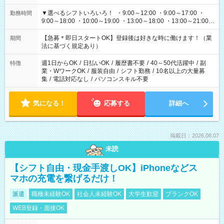
▼選べるシフトいろいろ！ ・9:00～12:00 ・9:00～17:00 ・
勤務時間
9:00～18:00 ・10:00～19:00 ・13:00～18:00 ・13:00～21:00
・22:00～翌6:00 など 上記以外の時間で相談可能なお仕事も！
あなたの希望を教えてください！
【急募＊即日スタートOK】登録後は好きな時に働けます！（業
期間
法に基づく規定あり）
週1日からOK
/
日払いOK
/
履歴書不要
/
40～50代活躍中
/
副
特徴
業・WワークOK
/
服装自由
/
シフト勤務
/
10名以上の大量募
集
/
電話対応なし
/
パソコンスキル不要
気になる！
応募する
詳細へ
掲載日：2026.08.07
未読
【シフト自由・現金手渡しOK】iPhoneなどス
マホの充電を繋げるだけ！
派遣
職種未経験OK
社会人未経験OK
大学生歓迎
ブランクOK
WEB登録・面接OK