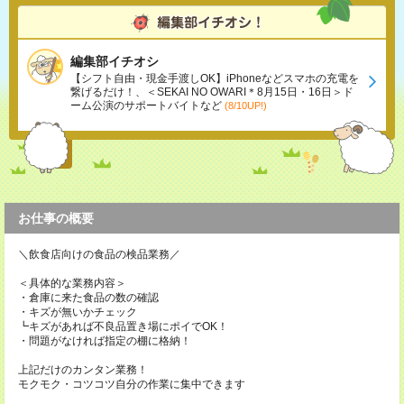
編集部イチオシ
【シフト自由・現金手渡しOK】iPhoneなどスマホの充電を
繋げるだけ！、＜SEKAI NO OWARI＊8月15日・16日＞ド
ーム公演のサポートバイトなど
(8/10UP!)
お仕事の概要
＼飲食店向けの食品の検品業務／
＜具体的な業務内容＞
・倉庫に来た食品の数の確認
・キズが無いかチェック
┗キズがあれば不良品置き場にポイでOK！
・問題がなければ指定の棚に格納！
上記だけのカンタン業務！
モクモク・コツコツ自分の作業に集中できます