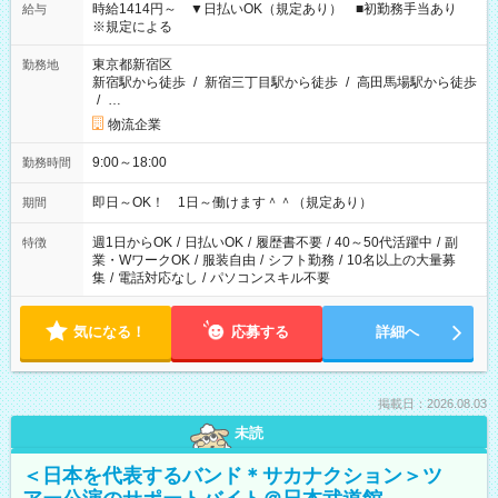
時給1414円～ ▼日払いOK（規定あり） ■初勤務手当あり
給与
※規定による
東京都新宿区
勤務地
新宿駅から徒歩
/
新宿三丁目駅から徒歩
/
高田馬場駅から徒歩
/
…
物流企業
9:00～18:00
勤務時間
即日～OK！ 1日～働けます＾＾（規定あり）
期間
週1日からOK
/
日払いOK
/
履歴書不要
/
40～50代活躍中
/
副
特徴
業・WワークOK
/
服装自由
/
シフト勤務
/
10名以上の大量募
集
/
電話対応なし
/
パソコンスキル不要
気になる！
応募する
詳細へ
掲載日：2026.08.03
未読
＜日本を代表するバンド＊サカナクション＞ツ