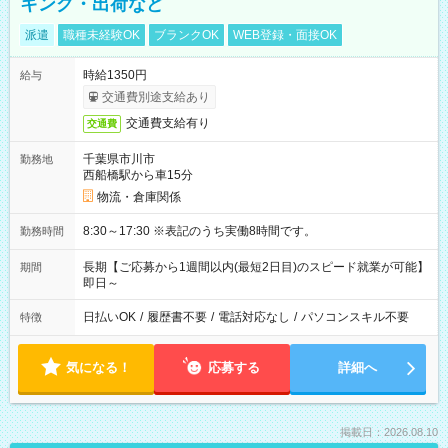
キング・出荷など
派遣
職種未経験OK
ブランクOK
WEB登録・面接OK
時給1350円
給与
交通費別途支給あり
交通費支給有り
交通費
千葉県市川市
勤務地
西船橋駅から車15分
物流・倉庫関係
8:30～17:30 ※表記のうち実働8時間です。
勤務時間
長期【ご応募から1週間以内(最短2日目)のスピード就業が可能】
期間
即日～
日払いOK
/
履歴書不要
/
電話対応なし
/
パソコンスキル不要
特徴
気になる！
応募する
詳細へ
掲載日：2026.08.10