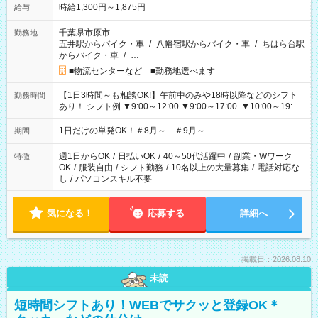
時給1,300円～1,875円
給与
千葉県市原市
勤務地
五井駅からバイク・車
/
八幡宿駅からバイク・車
/
ちはら台駅
からバイク・車
/
…
■物流センターなど ■勤務地選べます
【1日3時間～も相談OK!】午前中のみや18時以降などのシフト
勤務時間
あり！ シフト例 ▼9:00～12:00 ▼9:00～17:00 ▼10:00～19:00
▼18:00～21:00
1日だけの単発OK！＃8月～ ＃9月～
期間
週1日からOK
/
日払いOK
/
40～50代活躍中
/
副業・Wワーク
特徴
OK
/
服装自由
/
シフト勤務
/
10名以上の大量募集
/
電話対応な
し
/
パソコンスキル不要
気になる！
応募する
詳細へ
掲載日：2026.08.10
未読
短時間シフトあり！WEBでサクッと登録OK＊