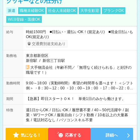
クッキーなどの仕分け
派遣
職種未経験OK
社会人未経験OK
大学生歓迎
ブランクOK
WEB登録・面接OK
時給1500円 ■日払い・週払いOK！(規定あり) ■現金日払いも
給与
OK(規定あり)
交通費別途支給あり
東京都新宿区
勤務地
新宿駅
/
新宿三丁目駅
大手物流会社（年齢不問／「無理なく続けられる」と好評の
職場です！）
9:00～18:00（実動8時間） 希望の時間帯を選べます！ ＜シフト
勤務時間
例＞ ・8：30～12：00 ・10：00～19：00 ・17：00～22：00
・13：00～22：00 ・22：00～翌6：00 など
【急募】即日スタートＯＫ！ 単発1日のみから働けます。
期間
週1日からOK
/
日払いOK
/
履歴書不要
/
40～50代活躍中
/
副
特徴
業・WワークOK
/
服装自由
/
シフト勤務
/
10名以上の大量募
集
/
電話対応なし
/
パソコンスキル不要
気になる！
応募する
詳細へ