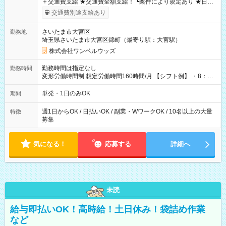
＋交通費支給 ★交通費全額支給！ ┗案件により規定あり ★日払
いOK！（規定あり） ┗働いたその日に現金GET♪ お仕事後はコ
交通費別途支給あり
ンビニATMから 日払い分を引き落とせます！ 【試用期間】試
用期間なし
さいたま市大宮区
勤務地
埼玉県さいたま市大宮区錦町（最寄り駅：大宮駅）
株式会社ワンベルウッズ
勤務時間は指定なし
勤務時間
変形労働時間制 想定労働時間160時間/月 【シフト例】 ・8：00
～21：00
単発・1日のみOK
期間
週1日からOK / 日払いOK / 副業・WワークOK / 10名以上の大量
特徴
募集
気になる！
応募する
詳細へ
未読
給与即払いOK！高時給！土日休み！袋詰め作業
など