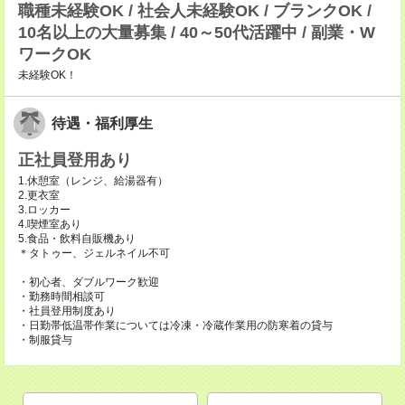
職種未経験OK / 社会人未経験OK / ブランクOK /
10名以上の大量募集 / 40～50代活躍中 / 副業・W
ワークOK
未経験OK！
待遇・福利厚生
正社員登用あり
1.休憩室（レンジ、給湯器有）
2.更衣室
3.ロッカー
4.喫煙室あり
5.食品・飲料自販機あり
＊タトゥー、ジェルネイル不可
・初心者、ダブルワーク歓迎
・勤務時間相談可
・社員登用制度あり
・日勤帯低温帯作業については冷凍・冷蔵作業用の防寒着の貸与
・制服貸与