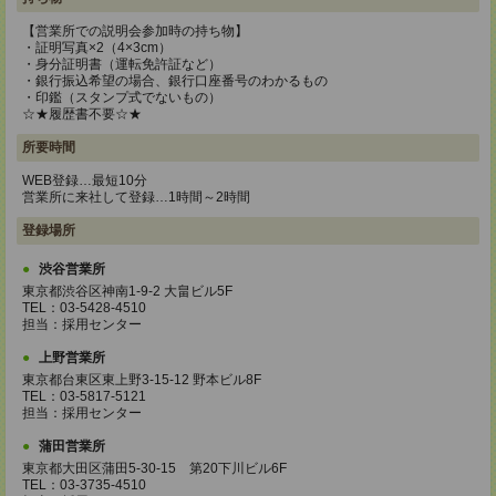
【営業所での説明会参加時の持ち物】
・証明写真×2（4×3cm）
・身分証明書（運転免許証など）
・銀行振込希望の場合、銀行口座番号のわかるもの
・印鑑（スタンプ式でないもの）
☆★履歴書不要☆★
所要時間
WEB登録…最短10分
営業所に来社して登録…1時間～2時間
登録場所
渋谷営業所
東京都渋谷区神南1-9-2 大畠ビル5F
TEL：03-5428-4510
担当：採用センター
上野営業所
東京都台東区東上野3-15-12 野本ビル8F
TEL：03-5817-5121
担当：採用センター
蒲田営業所
東京都大田区蒲田5-30-15 第20下川ビル6F
TEL：03-3735-4510