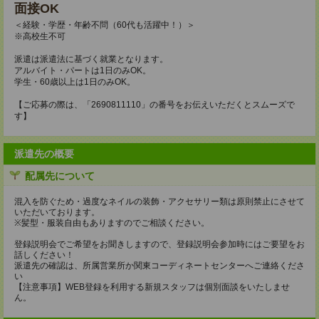
面接OK
＜経験・学歴・年齢不問（60代も活躍中！）＞
※高校生不可
派遣は派遣法に基づく就業となります。
アルバイト・パートは1日のみOK。
学生・60歳以上は1日のみOK。
【ご応募の際は、「2690811110」の番号をお伝えいただくとスムーズで
す】
派遣先の概要
配属先について
混入を防ぐため・過度なネイルの装飾・アクセサリー類は原則禁止にさせて
いただいております。
※髪型・服装自由もありますのでご相談ください。
登録説明会でご希望をお聞きしますので、登録説明会参加時にはご要望をお
話しください！
派遣先の確認は、所属営業所か関東コーディネートセンターへご連絡くださ
い
【注意事項】WEB登録を利用する新規スタッフは個別面談をいたしませ
ん。