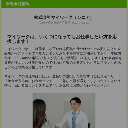
派遣会社情報
株式会社マイワーク（シニア）
労働者派遣事業許可番号:派13-070511
マイワークは、いくつになってもお仕事したい方を応
援します！
マイワークでは、「軽作業」と言われる商品の仕分けやシール貼りなどの未
経験からスタートできるカンタンなお仕事を豊富にご用意しており、年齢問
わず、20～60代の幅広い方々が現在もご活躍頂いております！お仕事自体も
負担が少ないお仕事が多いので体力に不安のある方やお仕事にブランクのあ
る方のご就業も応援しています！
マイワークのお仕事は日払い、週払いの選択が可能です（当社規定アリ）！
「年金が入る前にお金がピンチ！」「急な出費が増えてしまった！」という
時も、助かる嬉しいシステムです。お気軽にお問い合わせください！