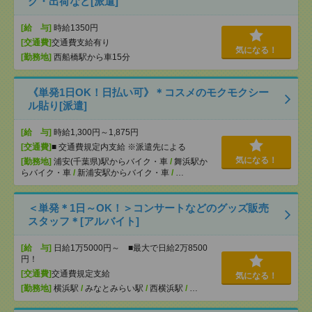
グ・出荷など[派遣]
[給 与]
時給1350円
[交通費]
交通費支給有り
気になる！
[勤務地]
西船橋駅から車15分
《単発1日OK！日払い可》＊コスメのモクモクシー
ル貼り[派遣]
[給 与]
時給1,300円～1,875円
[交通費]
■ 交通費規定内支給 ※派遣先による
気になる！
[勤務地]
浦安(千葉県)駅からバイク・車
/
舞浜駅か
らバイク・車
/
新浦安駅からバイク・車
/
…
＜単発＊1日～OK！＞コンサートなどのグッズ販売
スタッフ＊[アルバイト]
[給 与]
日給1万5000円～ ■最大で日給2万8500
円！
[交通費]
交通費規定支給
気になる！
[勤務地]
横浜駅
/
みなとみらい駅
/
西横浜駅
/
…