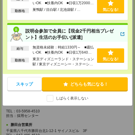
いOK ■扶養内OK ■日収1万2000円
埼玉県越谷市南越谷1-16-8 イーストサンビル5 5F
以上
巣鴨駅 / 目白駅 / 北池袋駅 / …
気になる!
TEL：048-990-4510
勤務地
担当：採用センター
錦糸町営業所
東京都墨田区江東橋4-19-3 錦糸町ミハマビル 3F
説明会参加で全員に【現金2千円相当プレゼ
TEL：03-5669-4522
ント】生活のお手伝い[派遣]
担当：採用センター
無資格未経験：時給1330円～ ■週払
新宿営業所
給与
いOK ■扶養内OK ■日収1万640円
東京都新宿区西新宿1-8-1 新宿ビルディング5Ｆ
以上
TEL：03-6911-4510
東京ディズニーランド・ステーション
気になる!
勤務地
担当：採用センター
駅 / 東京ディズニーシー・ステーショ
ン駅 / リゾートゲートウェイ・ステー
立川営業所
ション駅 / …
東京都立川市曙町2-31-15 日住金立川ビル3F
TEL：042-540-7331
スキップ
どちらも気になる！
担当：採用センター
池袋営業所
しばらく表示しない
東京都豊島区南池袋2-27-16 近藤ビル4F
TEL：03-5958-4510
担当：採用センター
勝田台営業所
千葉県八千代市勝田台北1-12-1 サイノスビル 3F