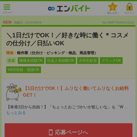
0
メニュー
気になる！
ログイン
NEW
掲載日 :2026
/
08
/
08
No.MWPT2690811110
＼1日だけでOK！／好きな時に働く＊コスメ
の仕分け／日払いOK
職種：
軽作業（仕分け・ピッキング・検品、商品管理）
派遣
職種未経験OK
社会人未経験OK
大学生歓迎
ブランクOK
WEB登録・面接OK
【1日だけでOK！】ムリなく働いてムリなくお給料
GET！
【単発1日から自由！】「ちょっとおこづかいが欲しいな」も「W
...
もっとみる
応募ページへ