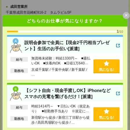
成田営業所
千葉県成田市花崎町816-2 タムラビル5F
×
TEL：0476-20-4510
どちらのお仕事が気になりますか？
担当：採用センター
大宮営業所
1
/10
埼玉県さいたま市大宮区桜木町2-8-3 阪デンタルビル5F
TEL：048-640-4520
説明会参加で全員に【現金2千円相当プレゼ
担当：採用センター
ント】生活のお手伝い[派遣]
川越営業所
無資格未経験：時給1330円～ ■週払
埼玉県川越市脇田本町11-1 川越シティービル6F
給与
いOK ■扶養内OK ■日収1万640円
TEL：049-238-7117
担当：採用センター
以上
京成千葉駅 / 千葉中央駅 / 新千葉駅 /
気になる!
勤務地
…
越谷営業所
埼玉県越谷市南越谷1-16-8 イーストサンビル5 5F
TEL：048-990-4510
【シフト自由・現金手渡しOK】iPhoneなど
担当：採用センター
スマホの充電を繋げるだけ！[派遣]
錦糸町営業所
東京都墨田区江東橋4-19-3 錦糸町ミハマビル 3F
時給1414円～ ▼日払いOK（規定あ
給与
TEL：03-5669-4522
り） ■初勤務手当あり ※規定によ
担当：採用センター
る
新宿駅から徒歩 / 新宿三丁目駅から徒
気になる!
勤務地
歩 / 高田馬場駅から徒歩 / …
新宿営業所
東京都新宿区西新宿1-8-1 新宿ビルディング5Ｆ