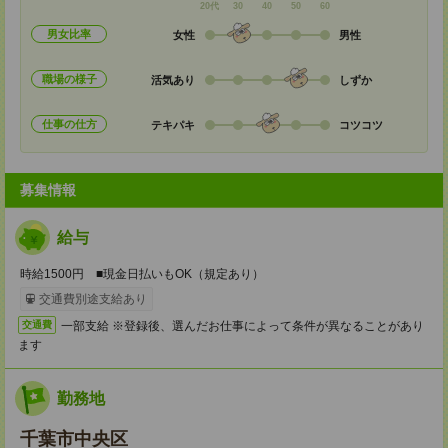
20代
30
40
50
60
男女比率
女性
男性
職場の様子
活気あり
しずか
仕事の仕方
テキパキ
コツコツ
募集情報
給与
時給1500円 ■現金日払いもOK（規定あり）
交通費別途支給あり
一部支給 ※登録後、選んだお仕事によって条件が異なることがあり
交通費
ます
勤務地
千葉市中央区