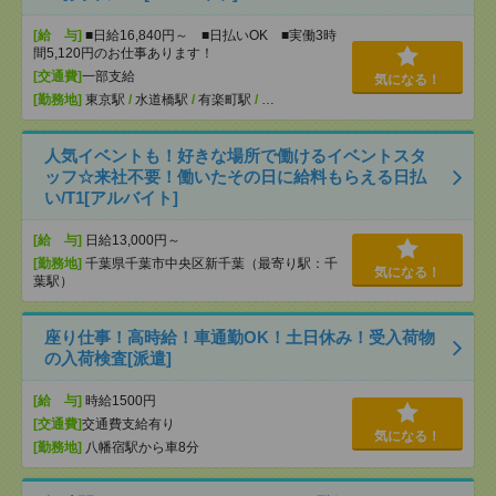
[給 与]
■日給16,840円～ ■日払いOK ■実働3時
間5,120円のお仕事あります！
[交通費]
一部支給
気になる！
[勤務地]
東京駅
/
水道橋駅
/
有楽町駅
/
…
人気イベントも！好きな場所で働けるイベントスタ
ッフ☆来社不要！働いたその日に給料もらえる日払
い/T1[アルバイト]
[給 与]
日給13,000円～
[勤務地]
千葉県千葉市中央区新千葉（最寄り駅：千
気になる！
葉駅）
座り仕事！高時給！車通勤OK！土日休み！受入荷物
の入荷検査[派遣]
[給 与]
時給1500円
[交通費]
交通費支給有り
気になる！
[勤務地]
八幡宿駅から車8分