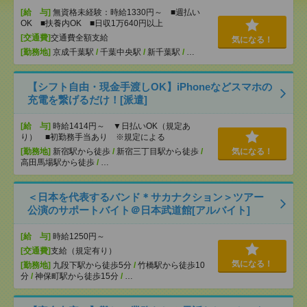
[給 与]
無資格未経験：時給1330円～ ■週払い
OK ■扶養内OK ■日収1万640円以上
[交通費]
交通費全額支給
気になる！
[勤務地]
京成千葉駅
/
千葉中央駅
/
新千葉駅
/
…
【シフト自由・現金手渡しOK】iPhoneなどスマホの
充電を繋げるだけ！[派遣]
[給 与]
時給1414円～ ▼日払いOK（規定あ
り） ■初勤務手当あり ※規定による
[勤務地]
新宿駅から徒歩
/
新宿三丁目駅から徒歩
/
気になる！
高田馬場駅から徒歩
/
…
＜日本を代表するバンド＊サカナクション＞ツアー
公演のサポートバイト＠日本武道館[アルバイト]
[給 与]
時給1250円～
[交通費]
支給（規定有り）
気になる！
[勤務地]
九段下駅から徒歩5分
/
竹橋駅から徒歩10
分
/
神保町駅から徒歩15分
/
…