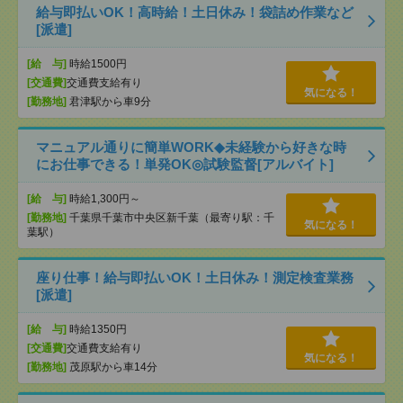
給与即払いOK！高時給！土日休み！袋詰め作業など
[派遣]
[給 与]
時給1500円
[交通費]
交通費支給有り
気になる！
[勤務地]
君津駅から車9分
マニュアル通りに簡単WORK◆未経験から好きな時
にお仕事できる！単発OK◎試験監督[アルバイト]
[給 与]
時給1,300円～
[勤務地]
千葉県千葉市中央区新千葉（最寄り駅：千
気になる！
葉駅）
座り仕事！給与即払いOK！土日休み！測定検査業務
[派遣]
[給 与]
時給1350円
[交通費]
交通費支給有り
気になる！
[勤務地]
茂原駅から車14分