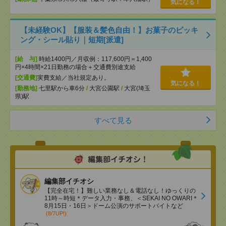
気になる！
【未経験OK】【服装＆髪色自由！】お菓子のピッキ
ング・シール貼り｜短期[派遣]
[給 与]
時給1400円／月収例：117,600円＝1,400
円×4時間×21日勤務の場合＋交通費別途支給
[交通費]
実費支給／当社規定あり。
気になる！
[勤務地]
七里駅から車6分
/
大宮公園駅
/
大宮(埼玉
県)駅
すべて見る
編集部イチオシ
【完全在宅！】難しい業務なし＆電話なし！ゆっくりの
11時～時短＊データ入力・事務、＜SEKAI NO OWARI＊
8月15日・16日＞ドーム公演のサポートバイトなど
(8/7UP!)