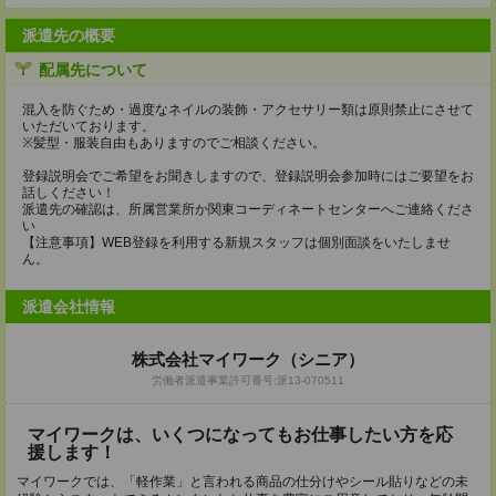
派遣先の概要
配属先について
混入を防ぐため・過度なネイルの装飾・アクセサリー類は原則禁止にさせて
いただいております。
※髪型・服装自由もありますのでご相談ください。
登録説明会でご希望をお聞きしますので、登録説明会参加時にはご要望をお
話しください！
派遣先の確認は、所属営業所か関東コーディネートセンターへご連絡くださ
い
【注意事項】WEB登録を利用する新規スタッフは個別面談をいたしませ
ん。
派遣会社情報
株式会社マイワーク（シニア）
労働者派遣事業許可番号:派13-070511
マイワークは、いくつになってもお仕事したい方を応
援します！
マイワークでは、「軽作業」と言われる商品の仕分けやシール貼りなどの未