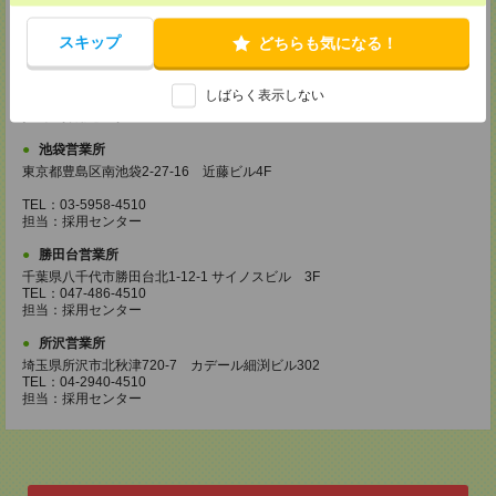
TEL：03-6911-4510
担当：採用センター
スキップ
どちらも気になる！
立川営業所
東京都立川市曙町2-31-15 日住金立川ビル3F
しばらく表示しない
TEL：042-540-7331
担当：採用センター
池袋営業所
東京都豊島区南池袋2-27-16 近藤ビル4F
TEL：03-5958-4510
担当：採用センター
勝田台営業所
千葉県八千代市勝田台北1-12-1 サイノスビル 3F
TEL：047-486-4510
担当：採用センター
所沢営業所
埼玉県所沢市北秋津720-7 カデール細渕ビル302
TEL：04-2940-4510
担当：採用センター