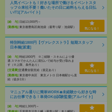
人気イベントも！好きな場所で働けるイベントスタ
ッフ☆来社不要！働いたその日に給料もらえる日払
い/T1[アルバイト]
[給 与]
日給13,000円～
[勤務地]
東京都豊島区南池袋（最寄り駅：池袋駅）
気になる！
特別時給1800円【ヴァレクストラ】短期スタッフ
日本橋[派遣]
[給 与]
時給1800円 ※ご経験・スキルにより優
遇 スマホでかんたんに前払いで給与が受け取れま
す（※上限、条件あり）
[交通費]
交通費全額支給（規定あり）
気になる！
[勤務地]
東京都中央区 東京メトロ 日本橋駅から直
結（徒歩1分）
マニュアル通りに簡単WORK◆未経験から好きな時
にお仕事できる！単発OK◎試験監督[アルバイト]
[給 与]
時給1,300円～
[勤務地]
千葉県市川市八幡（最寄り駅：本八幡駅）