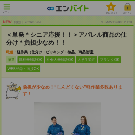
0
メニュー
気になる！
ログイン
NEW
掲載日 :2026
/
08
/
04
No.MWPT2690811120
＜単発＊シニア応援！！＞アパレル商品の仕
分け＊負担少なめ！！
職種：
軽作業（仕分け・ピッキング・検品、商品管理）
派遣
職種未経験OK
社会人未経験OK
大学生歓迎
ブランクOK
WEB登録・面接OK
負担が少なめ！“しんどくない”軽作業多数ありま
す！