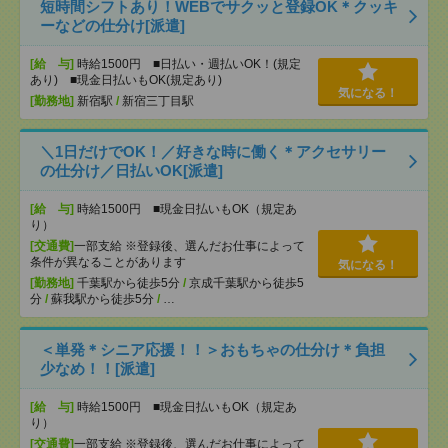
短時間シフトあり！WEBでサクッと登録OK＊クッキ
ーなどの仕分け[派遣]
[給 与]
時給1500円 ■日払い・週払いOK！(規定
あり) ■現金日払いもOK(規定あり)
気になる！
[勤務地]
新宿駅
/
新宿三丁目駅
＼1日だけでOK！／好きな時に働く＊アクセサリー
の仕分け／日払いOK[派遣]
[給 与]
時給1500円 ■現金日払いもOK（規定あ
り）
[交通費]
一部支給 ※登録後、選んだお仕事によって
条件が異なることがあります
気になる！
[勤務地]
千葉駅から徒歩5分
/
京成千葉駅から徒歩5
分
/
蘇我駅から徒歩5分
/
…
＜単発＊シニア応援！！＞おもちゃの仕分け＊負担
少なめ！！[派遣]
[給 与]
時給1500円 ■現金日払いもOK（規定あ
り）
[交通費]
一部支給 ※登録後、選んだお仕事によって