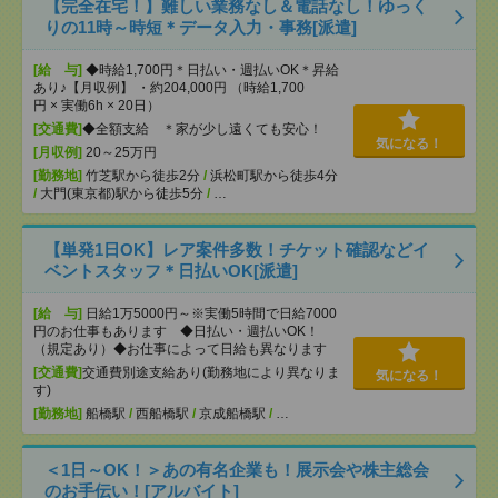
【完全在宅！】難しい業務なし＆電話なし！ゆっく
りの11時～時短＊データ入力・事務[派遣]
[給 与]
◆時給1,700円＊日払い・週払いOK＊昇給
あり♪【月収例】 ・約204,000円 （時給1,700
円 × 実働6h × 20日）
[交通費]
◆全額支給 ＊家が少し遠くても安心！
気になる！
[月収例]
20～25万円
[勤務地]
竹芝駅から徒歩2分
/
浜松町駅から徒歩4分
/
大門(東京都)駅から徒歩5分
/
…
【単発1日OK】レア案件多数！チケット確認などイ
ベントスタッフ＊日払いOK[派遣]
[給 与]
日給1万5000円～※実働5時間で日給7000
円のお仕事もあります ◆日払い・週払いOK！
（規定あり）◆お仕事によって日給も異なります
[交通費]
交通費別途支給あり(勤務地により異なりま
気になる！
す)
[勤務地]
船橋駅
/
西船橋駅
/
京成船橋駅
/
…
＜1日～OK！＞あの有名企業も！展示会や株主総会
のお手伝い！[アルバイト]