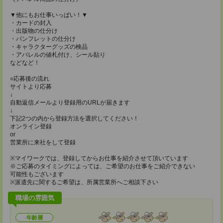
▼他にもお仕事いっぱい！▼
・カードの封入
・出版物の仕分け
・パンフレットの仕分け
・キャラクターグッズの検品
・アパレルの値札付け、シール貼り
などなど！
○応募後の流れ
サイトより応募
↓
自動返信メールより登録用のURLが届きます
↓
下記2つの内から登録方法を選択してください！
オンライン登録
or
営業所に来社をして登録
※マイワークでは、登録してからお仕事を紹介させて頂いています
※ご応募のタイミングによっては、ご希望のお仕事をご紹介できない
可能性もございます
※派遣先に関するご希望は、所属営業所へご相談下さい
職場の雰囲気
年齢層