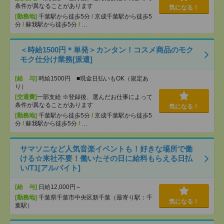
条件が異なることがあります
気になる！
[勤務地]
千葉駅から徒歩5分
/
京成千葉駅から徒歩5
分
/
蘇我駅から徒歩5分
/
…
＜時給1500円＊単発＞カンタン！コスメ商品のモク
モク仕分け業務[派遣]
[給 与]
時給1500円 ■現金日払いもOK（規定あ
り）
[交通費]
一部支給 ※登録後、選んだお仕事によって
条件が異なることがあります
気になる！
[勤務地]
千葉駅から徒歩5分
/
京成千葉駅から徒歩5
分
/
蘇我駅から徒歩5分
/
…
サマソニなど人気音楽イベントも！好きな場所で働
ける☆来社不要！働いたその日に給料もらえる日払
い/T1[アルバイト]
[給 与]
日給12,000円～
[勤務地]
千葉県千葉市中央区新千葉（最寄り駅：千
気になる！
葉駅）