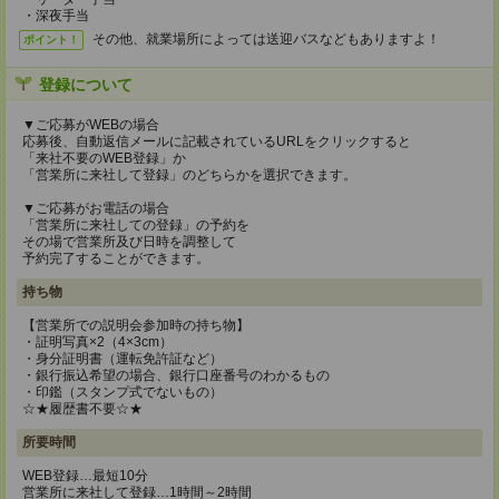
・深夜手当
その他、就業場所によっては送迎バスなどもありますよ！
ポイント！
登録について
▼ご応募がWEBの場合
応募後、自動返信メールに記載されているURLをクリックすると
「来社不要のWEB登録」か
「営業所に来社して登録」のどちらかを選択できます。
▼ご応募がお電話の場合
「営業所に来社しての登録」の予約を
その場で営業所及び日時を調整して
予約完了することができます。
持ち物
【営業所での説明会参加時の持ち物】
・証明写真×2（4×3cm）
・身分証明書（運転免許証など）
・銀行振込希望の場合、銀行口座番号のわかるもの
・印鑑（スタンプ式でないもの）
☆★履歴書不要☆★
所要時間
WEB登録…最短10分
営業所に来社して登録…1時間～2時間