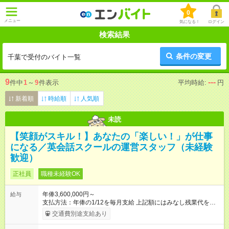
0
メニュー
気になる！
ログイン
検索結果
条件の変更
千葉で受付のバイト一覧
9
---
件中
1
～
9
件表示
平均時給:
円
新着順
時給順
人気順
未読
【笑顔がスキル！】あなたの「楽しい！」が仕事
になる／英会話スクールの運営スタッフ（未経験
歓迎）
正社員
職種未経験OK
年俸3,600,000円～
給与
支払方法：年俸の1/12を毎月支給 上記額にはみなし残業代を含
みます。※超過分は全額支給いたします。 みなし残業代 30,000
交通費別途支給あり
円／月 みなし残業時間 15時間／月 ●年俸制給与 年収360万円～
を12分割し、月々のお給料としてお支払いいたします。 【試用