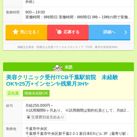
外科）
900～19:00
勤務時間
実働時間：8時間/日 実働時間：8時間/日 9時～19時の間で実働8
時間・休憩1時間 【残業ほぼ無し！】 残業月平均2.1466時間の
ため、ほぼ毎日定時で退勤♪ ディナーの予定を入れたり、買い物
気になる！
にも◎
応募する
詳細へ
掲載元企業名
医療法人社団メディカルフロンティア（TCB 東京中央美容外科）
未読
美容クリニック受付/TCB千葉駅前院 未経験
OK✨️25万+インセン✨️残業月3H✨️
正社員
職種未経験OK
月給250,000円～
給与
※試用期間6ヶ月あり。 ※試用期間は契約社員として、月給22万
円＋各種手当となります。 ※想定年収には賞与+インセンティブ
交通費別途支給あり
を含みます。 ◆残業手当は1分単位で全額支給 【試用期間】試用
期間あり 試用期間の長さ：6ヶ月 ※ 雇用形態と給与に、本採用
千葉市中央区
勤務地
時と異なる部分があります。 雇用形態：中途採用（契約社員）
千葉県千葉市中央区新千葉2-2-1 新日本EXビル 3F（最寄り駅：
給与：月給 220,000円以上