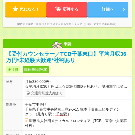
勤♪ ディナーの予定を入れたり、買い物にも◎
気になる！
応募する
詳細へ
掲載元企業名
医療法人社団メディカルフロンティア（TCB 東京中央美容外科）
未読
【受付カウンセラー／TCB千葉東口】平均月収36
万円*未経験大歓迎*社割あり
正社員
職種未経験OK
月給280,000円～
給与
☆平均月収36万円以上☆ 試用期間6ヶ月あり。 試用期間は契約
社員として、月給26万円となります。 ＜試用期間終了後＞ 月給
交通費別途支給あり
28万円+インセンティブ（平均8万円）+残業代等 ＝平均月収36
万円以上 ※残業手当は月給に対し1分単位で全額支給 【レアな年
千葉市中央区
勤務地
次昇給制度アリ】 年次昇給制度で毎年月給が上がっていくので
千葉県千葉市中央区富士見2-5-15 塚本千葉第三ビルディン
役職につかない場合でもしっかり昇給♪ 【試用期間】試用期間あ
グ 5F（最寄り駅：
千葉駅
）
り 試用期間の長さ：6ヶ月 ※ 雇用形態と給与に、本採用時と異
なる部分があります。 雇用形態：中途採用（契約社員） 給与：
医療法人社団メディカルフロンティア（TCB 東京中央美容
月給 260,000円以上
外科）