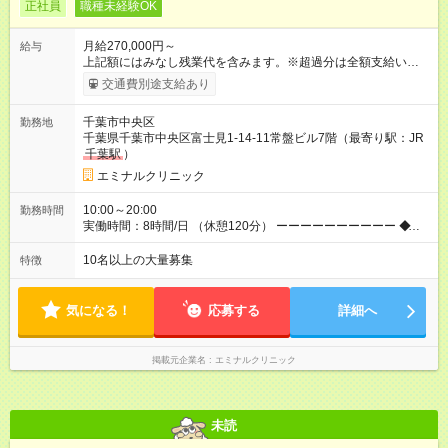
正社員
職種未経験OK
月給270,000円～
給与
上記額にはみなし残業代を含みます。※超過分は全額支給いたし
ます。 みなし残業代 36,700円／月 みなし残業時間 23時間／月
交通費別途支給あり
◆インセンティブを支給◆ 頑張りに応じて、インセンティブ（業
績賞与）として成果を還元しています。仕事のコツを掴んで、
千葉市中央区
勤務地
【年収800万円】を記録している先輩社員も在籍しています。
千葉県千葉市中央区富士見1-14-11常盤ビル7階（最寄り駅：JR
【試用期間】試用期間あり 試用期間の長さ：6ヶ月 ※ 雇用形態
千葉駅
）
と給与に、本採用時と異なる部分があります。 雇用形態：中途
採用（契約社員） 給与：月給 260,000円以上 上記額にはみなし
エミナルクリニック
残業代を含みます。※超過分は全額支給いたします。 みなし残
業代 35,400円／月 みなし残業時間 23時間／月
10:00～20:00
勤務時間
実働時間：8時間/日 （休憩120分） ーーーーーーーーーー ◆残
業少なめ＆通勤も楽々◆ ーーーーーーーーーー 始業時間は11時
とゆっくりなので、通勤ラッシュの中出社する大変さはありま
10名以上の大量募集
特徴
せん。また、完全予約制なので、想定外の残業なし◎無理なく私
生活との両立が叶います。
気になる！
応募する
詳細へ
掲載元企業名
エミナルクリニック
未読