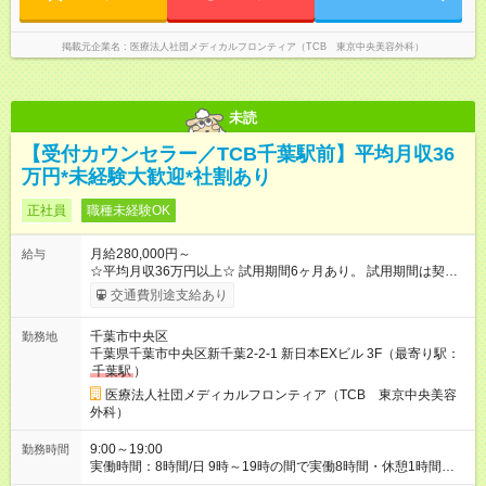
掲載元企業名
医療法人社団メディカルフロンティア（TCB 東京中央美容外科）
未読
【受付カウンセラー／TCB千葉駅前】平均月収36
万円*未経験大歓迎*社割あり
正社員
職種未経験OK
月給280,000円～
給与
☆平均月収36万円以上☆ 試用期間6ヶ月あり。 試用期間は契約
社員として、月給26万円となります。 ＜試用期間終了後＞ 月給
交通費別途支給あり
28万円+インセンティブ（平均8万円）+残業代等 ＝平均月収36
万円以上 ※残業手当は月給に対し1分単位で全額支給 【レアな年
千葉市中央区
勤務地
次昇給制度アリ】 年次昇給制度で毎年月給が上がっていくので
千葉県千葉市中央区新千葉2-2-1 新日本EXビル 3F（最寄り駅：
役職につかない場合でもしっかり昇給♪ 【試用期間】試用期間あ
千葉駅
）
り 試用期間の長さ：6ヶ月 ※ 雇用形態と給与に、本採用時と異
なる部分があります。 雇用形態：中途採用（契約社員） 給与：
医療法人社団メディカルフロンティア（TCB 東京中央美容
月給 260,000円以上
外科）
9:00～19:00
勤務時間
実働時間：8時間/日 9時～19時の間で実働8時間・休憩1時間
【残業ほぼ無し！】 残業月平均3時間のため、ほぼ毎日定時で退