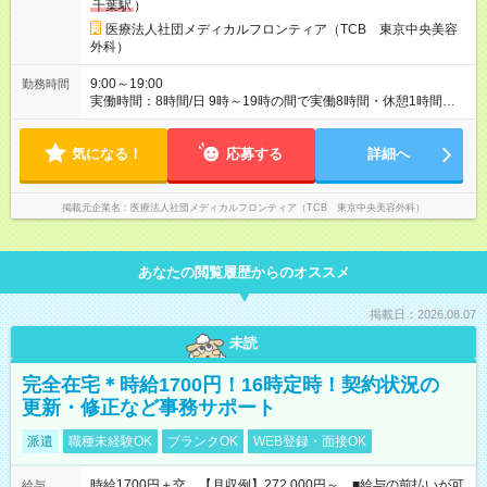
千葉駅
）
医療法人社団メディカルフロンティア（TCB 東京中央美容
外科）
9:00～19:00
勤務時間
実働時間：8時間/日 9時～19時の間で実働8時間・休憩1時間
【残業ほぼ無し！】 残業月平均3時間のため、ほぼ毎日定時で退
勤♪ ディナーの予定を入れたり、買い物にも◎
気になる！
応募する
詳細へ
掲載元企業名
医療法人社団メディカルフロンティア（TCB 東京中央美容外科）
あなたの閲覧履歴からのオススメ
掲載日：2026.08.07
未読
完全在宅＊時給1700円！16時定時！契約状況の
更新・修正など事務サポート
派遣
職種未経験OK
ブランクOK
WEB登録・面接OK
時給1700円＋交 【月収例】272,000円～ ■給与の前払いが可
給与