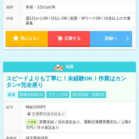
～21：00
単発・1日のみOK
期間
週1日からOK / 日払いOK / 副業・WワークOK / 10名以上の大量
特徴
募集
気になる！
応募する
詳細へ
未読
スピードよりも丁寧に！未経験OK！作業はカン
タン×完全座り
派遣
職種未経験OK
ブランクOK
WEB登録・面接OK
時給1500円
給与
交通費別途支給あり
実費支給／当社規定あり。通勤交通費実費支払／上限4
交通費
万円／月※規定あり
埼玉県加須市
勤務地