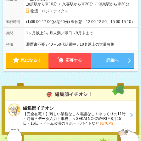
加須駅から車10分
/
久喜駅から車20分
/
鴻巣駅から車20分
物流・ロジスティクス
(1)09:00-17:00(休憩60分) ※休憩（12:00-12:50、15:00-15:10）
勤務時間
1ヶ月以上3ヶ月未満／即日～9月末まで
期間
履歴書不要
/
40～50代活躍中
/
10名以上の大量募集
特徴
気になる！
応募する
詳細へ
編集部イチオシ
【完全在宅！】難しい業務なし＆電話なし！ゆっくりの11時
～時短＊データ入力・事務、＜SEKAI NO OWARI＊8月15
日・16日＞ドーム公演のサポートバイトなど
(8/7UP!)