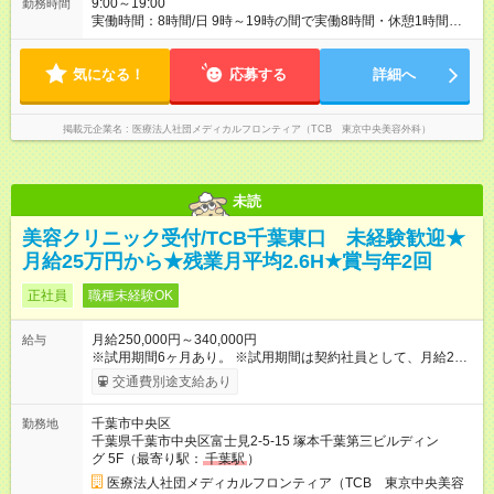
9:00～19:00
勤務時間
実働時間：8時間/日 9時～19時の間で実働8時間・休憩1時間
【残業ほぼ無し！】 残業月平均3時間のため、ほぼ毎日定時で退
勤♪ ディナーの予定を入れたり、買い物にも◎
気になる！
応募する
詳細へ
掲載元企業名
医療法人社団メディカルフロンティア（TCB 東京中央美容外科）
未読
美容クリニック受付/TCB千葉東口 未経験歓迎★
月給25万円から★残業月平均2.6H★賞与年2回
正社員
職種未経験OK
月給250,000円～340,000円
給与
※試用期間6ヶ月あり。 ※試用期間は契約社員として、月給22万
円＋各種手当となります。 ※想定年収には賞与を含みます。 ◆
交通費別途支給あり
残業手当は1分単位で全額支給 【試用期間】試用期間あり 試用
期間の長さ：6ヶ月 ※ 雇用形態と給与に、本採用時と異なる部分
千葉市中央区
勤務地
があります。 雇用形態：中途採用（契約社員） 給与：月
千葉県千葉市中央区富士見2-5-15 塚本千葉第三ビルディン
給 220,000円以上
グ 5F（最寄り駅：
千葉駅
）
医療法人社団メディカルフロンティア（TCB 東京中央美容