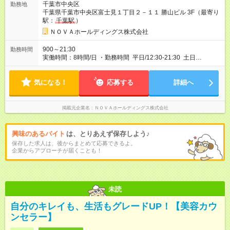
千葉市中央区
勤務地
期間】試用期間あり 試用期間の長さ：1ヶ月 ※ 雇用形態と給与
千葉県千葉市中央区富士見１丁目２－１１ 勝山ビル 3F（最寄り
に、本採用時と異なる部分があります。 雇用形態：インターン
駅：
千葉駅
）
シップ 給与：時給 1,400円以上 月途中での入社の場合、その月
の月末まではインターンとして勤務
ＮＯＶＡホールディングス株式会社
900～21:30
勤務時間
実働時間：8時間/日 ・勤務時間 平日/12:30-21:30 土日
祝/10:00-19:00 ・完全週休2日制 ※曜日固定 ・有給休暇あり ・
年末年始、春季夏季休暇あり
気になる！
応募する
詳細へ
掲載元企業名
ＮＯＶＡホールディングス株式会社
興味のあるバイト
は、とりあえず保存しよう♪
保存した求人は、後からまとめて応募できるよ。
企業からアプローチが届くことも！
未読
自分のキレイも、生活もグレードUP！【美容カウ
ンセラー】