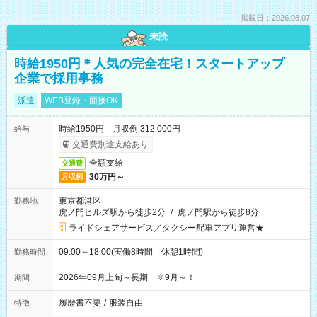
掲載日：2026.08.07
未読
時給1950円＊人気の完全在宅！スタートアップ
企業で採用事務
派遣
WEB登録・面接OK
時給1950円 月収例 312,000円
給与
交通費別途支給あり
全額支給
交通費
30万円～
月収例
東京都港区
勤務地
虎ノ門ヒルズ駅から徒歩2分
/
虎ノ門駅から徒歩8分
ライドシェアサービス／タクシー配車アプリ運営★
09:00～18:00(実働8時間 休憩1時間)
勤務時間
2026年09月上旬～長期 ※9月～！
期間
履歴書不要
/
服装自由
特徴