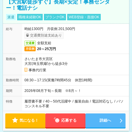
【大宮駅徒歩すぐ】長期×安定！事務センタ
ー！電話ナシ
派遣
職種未経験OK
ブランクOK
WEB登録・面接OK
時給1300円 月収例 201,500円
給与
交通費別途支給あり
全額支給
交通費
20～25万円
月収例
さいたま市大宮区
勤務地
大宮(埼玉県)駅から徒歩3分
事務代行業
08:30～17:15(実働7時間45分 休憩1時間)
勤務時間
2026年08月下旬～長期 ※8月～！
期間
履歴書不要
/
40～50代活躍中
/
服装自由
/
電話対応なし
/
パソ
特徴
コンスキル不要
気になる！
応募する
詳細へ