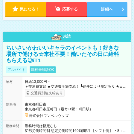
気になる！
応募する
詳細へ
未読
ちいさいかわいいキャラのイベントも！好きな
場所で働ける☆来社不要！働いたその日に給料
もらえる◎/T1
アルバイト
職種未経験OK
日給13,000円～
給与
＋交通費支給 ★交通費全額支給！ ┗案件により規定あり ★日払
いOK！（規定あり） ┗働いたその日に現金GET♪ お仕事後はコ
交通費別途支給あり
ンビニATMから 日払い分を引き落とせます！ 【試用期間】試
用期間なし
東京都町田市
勤務地
東京都町田市原町田（最寄り駅：町田駅）
株式会社ワンベルウッズ
勤務時間は指定なし
勤務時間
変形労働時間制 想定労働時間160時間/月 【シフト例】 ・8：00