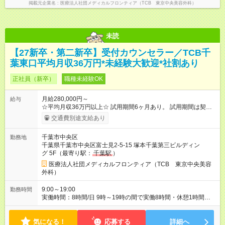
掲載元企業名
医療法人社団メディカルフロンティア（TCB 東京中央美容外科）
未読
【27新卒・第二新卒】受付カウンセラー／TCB千
葉東口平均月収36万円*未経験大歓迎*社割あり
正社員（新卒）
職種未経験OK
月給280,000円～
給与
☆平均月収36万円以上☆ 試用期間6ヶ月あり。 試用期間は契約
社員として、月給26万円となります。 ＜試用期間終了後＞ 月給
交通費別途支給あり
28万円+インセンティブ（平均8万円）+残業代等 ＝平均月収36
万円以上 ※残業手当は月給に対し1分単位で全額支給 【レアな年
千葉市中央区
勤務地
次昇給制度アリ】 年次昇給制度で毎年月給が上がっていくので
千葉県千葉市中央区富士見2-5-15 塚本千葉第三ビルディン
役職につかない場合でもしっかり昇給♪ 【試用期間】試用期間あ
グ 5F（最寄り駅：
千葉駅
）
り 試用期間の長さ：6ヶ月 ※ 雇用形態と給与に、本採用時と異
なる部分があります。 雇用形態：新卒採用（契約社員） 給与：
医療法人社団メディカルフロンティア（TCB 東京中央美容
月給 260,000円以上
外科）
9:00～19:00
勤務時間
実働時間：8時間/日 9時～19時の間で実働8時間・休憩1時間
【残業ほぼ無し！】 残業月平均3.2時間のため、ほぼ毎日定時で
退勤♪ ディナーの予定を入れたり、買い物にも◎
気になる！
応募する
詳細へ