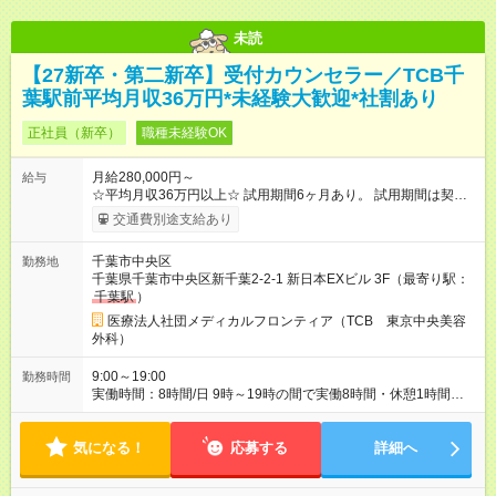
未読
【27新卒・第二新卒】受付カウンセラー／TCB千
葉駅前平均月収36万円*未経験大歓迎*社割あり
正社員（新卒）
職種未経験OK
月給280,000円～
給与
☆平均月収36万円以上☆ 試用期間6ヶ月あり。 試用期間は契約
社員として、月給26万円となります。 ＜試用期間終了後＞ 月給
交通費別途支給あり
28万円+インセンティブ（平均8万円）+残業代等 ＝平均月収36
万円以上 ※残業手当は月給に対し1分単位で全額支給 【レアな年
千葉市中央区
勤務地
次昇給制度アリ】 年次昇給制度で毎年月給が上がっていくので
千葉県千葉市中央区新千葉2-2-1 新日本EXビル 3F（最寄り駅：
役職につかない場合でもしっかり昇給♪ 【試用期間】試用期間あ
千葉駅
）
り 試用期間の長さ：6ヶ月 ※ 雇用形態と給与に、本採用時と異
なる部分があります。 雇用形態：新卒採用（契約社員） 給与：
医療法人社団メディカルフロンティア（TCB 東京中央美容
月給 260,000円以上
外科）
9:00～19:00
勤務時間
実働時間：8時間/日 9時～19時の間で実働8時間・休憩1時間
【残業ほぼ無し！】 残業月平均3.2時間のため、ほぼ毎日定時で
退勤♪ ディナーの予定を入れたり、買い物にも◎
気になる！
応募する
詳細へ