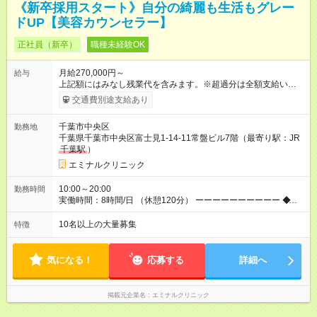
《新卒採用スタート》自分の綺麗も生活もグレー
ドUP【美容カウンセラー】
正社員（新卒）
職種未経験OK
月給270,000円～
給与
上記額にはみなし残業代を含みます。※超過分は全額支給いたし
ます。 みなし残業代 36,700円／月 みなし残業時間 23時間／月
交通費別途支給あり
◆インセンティブを支給◆ 頑張りに応じて、インセンティブ（業
績賞与）として成果を還元しています。仕事のコツを掴んで、
千葉市中央区
勤務地
【年収800万円】を記録している先輩社員も在籍しています。
千葉県千葉市中央区富士見1-14-11常盤ビル7階（最寄り駅：JR
【試用期間】試用期間あり 試用期間の長さ：6ヶ月 ※ 雇用形態
千葉駅
）
と給与に、本採用時と異なる部分があります。 雇用形態：中途
採用（契約社員） 給与：月給 260,000円以上 上記額にはみなし
エミナルクリニック
残業代を含みます。※超過分は全額支給いたします。 みなし残
業代 35,400円／月 みなし残業時間 23時間／月
10:00～20:00
勤務時間
実働時間：8時間/日 （休憩120分） ーーーーーーーーーー ◆残
業少なめ＆通勤も楽々◆ ーーーーーーーーーー 始業時間は11時
とゆっくりなので、通勤ラッシュの中出社する大変さはありま
10名以上の大量募集
特徴
せん。また、完全予約制なので、想定外の残業なし◎無理なく私
生活との両立が叶います。
気になる！
応募する
詳細へ
掲載元企業名
エミナルクリニック