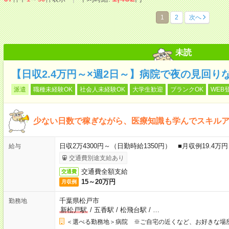
1
2
次へ
未読
【日収2.4万円～×週2日～】病院で夜の見回り
派遣
職種未経験OK
社会人未経験OK
大学生歓迎
ブランクOK
WEB
少ない日数で稼ぎながら、医療知識も学んでスキル
日収2万4300円～（日勤時給1350円） ■月収例19.4
給与
交通費別途支給あり
交通費全額支給
交通費
15～20万円
月収例
千葉県松戸市
勤務地
新松戸駅
/
五香駅
/
松飛台駅
/
…
＜選べる勤務地＞病院 ※ご自宅の近くなど、お好きな場