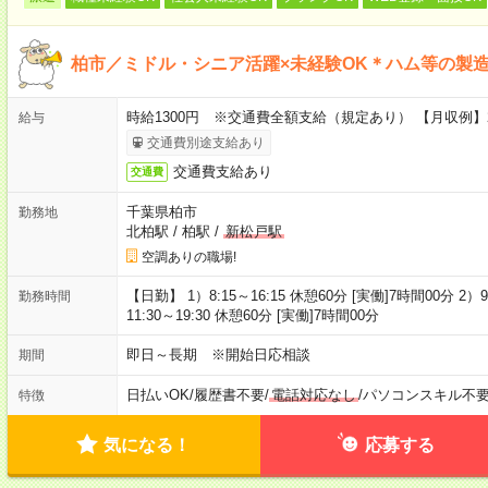
柏市／ミドル・シニア活躍×未経験OK＊ハム等の製
時給1300円 ※交通費全額支給（規定あり） 【月収例】
給与
交通費別途支給あり
交通費支給あり
交通費
千葉県柏市
勤務地
北柏駅
/
柏駅
/
新松戸駅
空調ありの職場!
【日勤】 1）8:15～16:15 休憩60分 [実働]7時間00分 2）9
勤務時間
11:30～19:30 休憩60分 [実働]7時間00分
即日～長期 ※開始日応相談
期間
日払いOK
/
履歴書不要
/
電話対応なし
/
パソコンスキル不
特徴
気になる！
応募する