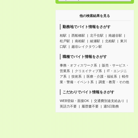
他の検索結果を見る
勤務地でバイト情報をさがす
柏駅
西船橋駅
北千住駅
南越谷駅
松戸駅
南柏駅
綾瀬駅
北柏駅
東川
口駅
越谷レイクタウン駅
職種でバイト情報をさがす
事務・オフィスワーク系
販売・サービス・
営業系
クリエイティブ系
IT・エンジニ
ア系
技術系
医療・介護・福祉系
軽作
業・警備・イベント系
調査・教育・その他
こだわりでバイト情報をさがす
WEB登録・面接OK
交通費別途支給あり
英語力不要
履歴書不要
週5日勤務