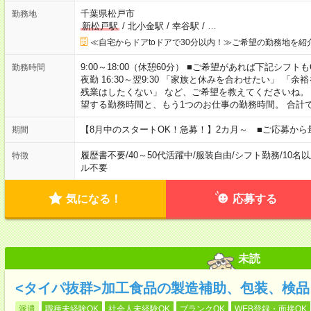
千葉県松戸市
勤務地
新松戸駅
/
北小金駅
/
幸谷駅
/
…
≪自宅からドアtoドアで30分以内！≫ご希望の勤務地を紹
9:00～18:00（休憩60分） ■ご希望があれば下記シフトもOK！ 
勤務時間
夜勤 16:30～翌9:30 「家族と休みを合わせたい」 
残業はしたくない」 など、ご希望を教えてくださいね。
望する勤務時間と、もう1つのお仕事の勤務時間。 合計
【8月中のスタートOK！急募！】2カ月～ ■ご応募から
期間
履歴書不要
/
40～50代活躍中
/
服装自由
/
シフト勤務
/
10名
特徴
ル不要
気になる！
応募する
未読
<タイパ抜群>加工食品の製造補助、包装、検
派遣
職種未経験OK
社会人未経験OK
ブランクOK
WEB登録・面接OK