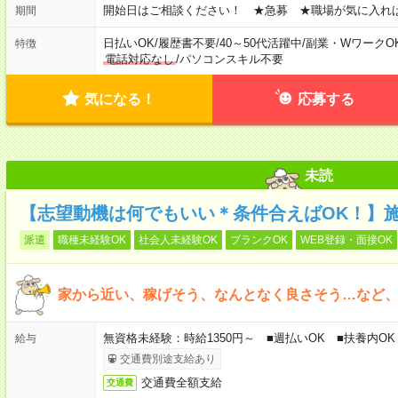
開始日はご相談ください！ ★急募 ★職場が気に入れ
期間
日払いOK
/
履歴書不要
/
40～50代活躍中
/
副業・WワークO
特徴
電話対応なし
/
パソコンスキル不要
気になる！
応募する
未読
【志望動機は何でもいい＊条件合えばOK！】
派遣
職種未経験OK
社会人未経験OK
ブランクOK
WEB登録・面接OK
家から近い、稼げそう、なんとなく良さそう…など、
無資格未経験：時給1350円～ ■週払いOK ■扶養内OK
給与
交通費別途支給あり
交通費全額支給
交通費