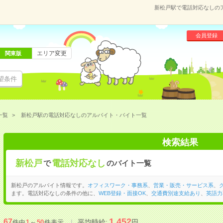
新松戸駅で電話対応なしの
会員登録
エリア変更
関東版
望条件
一覧
新松戸駅の電話対応なしのアルバイト・バイト一覧
検索結果
新松戸
電話対応なし
で
のバイト一覧
新松戸のアルバイト情報です。
オフィスワーク・事務系
、
営業・販売・サービス系
、
ます。電話対応なしの条件の他に、
WEB登録・面接OK
、
交通費別途支給あり
、
英語力
1,452
67
平均時給:
円
件中
1
～
50
件表示