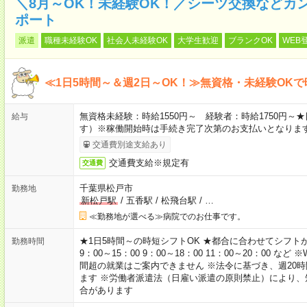
＼8月～OK！未経験OK！／シーツ交換などカ
ポート
派遣
職種未経験OK
社会人未経験OK
大学生歓迎
ブランクOK
WEB
≪1日5時間～＆週2日～OK！≫無資格・未経験OKで
無資格未経験：時給1550円～ 経験者：時給1750円
給与
す）※稼働開始時は手続き完了次第のお支払いとなりま
交通費別途支給あり
交通費支給※規定有
交通費
千葉県松戸市
勤務地
新松戸駅
/
五香駅
/
松飛台駅
/
…
≪勤務地が選べる≫病院でのお仕事です。
★1日5時間～の時短シフトOK ★都合に合わせてシフトが決
勤務時間
9：00～15：00 9：00～18：00 11：00～20：00
間超の就業はご案内できません ※法令に基づき、週20
ます ※労働者派遣法（日雇い派遣の原則禁止）により
合があります