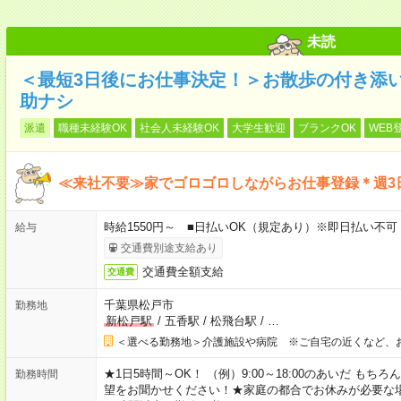
未読
＜最短3日後にお仕事決定！＞お散歩の付き添
助ナシ
派遣
職種未経験OK
社会人未経験OK
大学生歓迎
ブランクOK
WEB
≪来社不要≫家でゴロゴロしながらお仕事登録＊週3
時給1550円～ ■日払いOK（規定あり）※即日払い不可
給与
交通費別途支給あり
交通費全額支給
交通費
千葉県松戸市
勤務地
新松戸駅
/
五香駅
/
松飛台駅
/
…
＜選べる勤務地＞介護施設や病院 ※ご自宅の近くなど、
★1日5時間～OK！ （例）9:00～18:00のあいだ も
勤務時間
望をお聞かせください！★家庭の都合でお休みが必要な