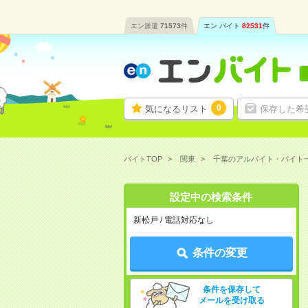
エン派遣
71573
件
エン バイト
82531
件
0
気になるリスト
保存した希
バイトTOP
関東
千葉のアルバイト・バイト
設定中の検索条件
新松戸 / 電話対応なし
条件の変更
条件を保存して
メールを受け取る