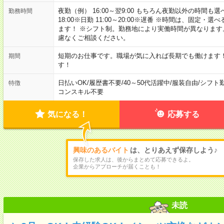
夜勤（例） 16:00～翌9:00 もちろん夜勤以外の時間も選べます
勤務時間
18:00※日勤 11:00～20:00※遅番 ※時間は、固
ます！ ※シフト制。勤務地により実働時間が異なりま
慮なくご相談ください。
短期のお仕事です。職場が気に入れば長期でも働けます
期間
す！
日払いOK
/
履歴書不要
/
40～50代活躍中
/
服装自由
/
シフト
特徴
コンスキル不要
気になる！
応募する
興味のあるバイト
は、とりあえず保存しよう♪
保存した求人は、後からまとめて応募できるよ。
企業からアプローチが届くことも！
未読