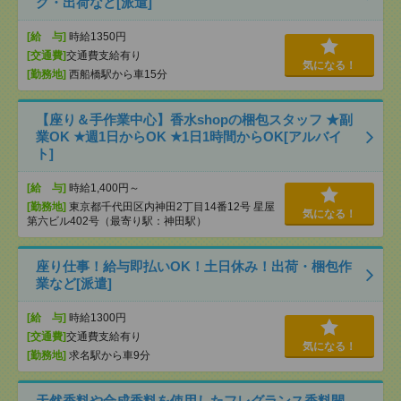
グ・出荷など[派遣]
[給 与]
時給1350円
[交通費]
交通費支給有り
気になる！
[勤務地]
西船橋駅から車15分
【座り＆手作業中心】香水shopの梱包スタッフ ★副
業OK ★週1日からOK ★1日1時間からOK[アルバイ
ト]
[給 与]
時給1,400円～
[勤務地]
東京都千代田区内神田2丁目14番12号 星屋
気になる！
第六ビル402号（最寄り駅：神田駅）
座り仕事！給与即払いOK！土日休み！出荷・梱包作
業など[派遣]
[給 与]
時給1300円
[交通費]
交通費支給有り
気になる！
[勤務地]
求名駅から車9分
天然香料や合成香料を使用したフレグランス香料開