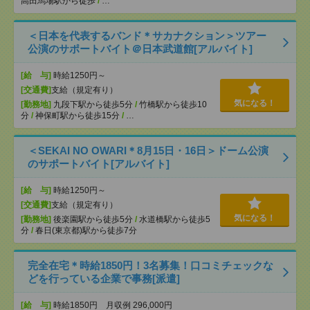
高田馬場駅から徒歩
/
…
＜日本を代表するバンド＊サカナクション＞ツアー
公演のサポートバイト＠日本武道館[アルバイト]
[給 与]
時給1250円～
[交通費]
支給（規定有り）
気になる！
[勤務地]
九段下駅から徒歩5分
/
竹橋駅から徒歩10
分
/
神保町駅から徒歩15分
/
…
＜SEKAI NO OWARI＊8月15日・16日＞ドーム公演
のサポートバイト[アルバイト]
[給 与]
時給1250円～
[交通費]
支給（規定有り）
気になる！
[勤務地]
後楽園駅から徒歩5分
/
水道橋駅から徒歩5
分
/
春日(東京都)駅から徒歩7分
完全在宅＊時給1850円！3名募集！口コミチェックな
どを行っている企業で事務[派遣]
[給 与]
時給1850円 月収例 296,000円