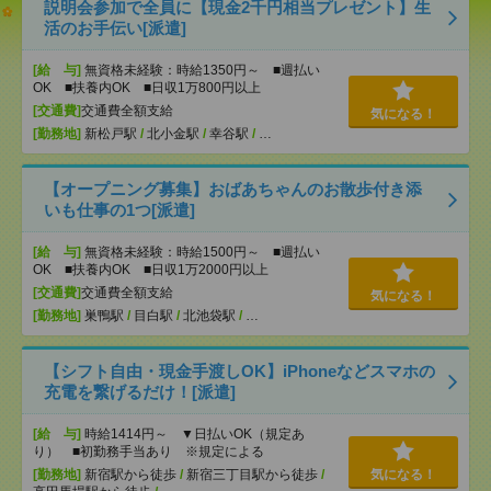
説明会参加で全員に【現金2千円相当プレゼント】生
活のお手伝い[派遣]
[給 与]
無資格未経験：時給1350円～ ■週払い
OK ■扶養内OK ■日収1万800円以上
[交通費]
交通費全額支給
気になる！
[勤務地]
新松戸駅
/
北小金駅
/
幸谷駅
/
…
【オープニング募集】おばあちゃんのお散歩付き添
いも仕事の1つ[派遣]
[給 与]
無資格未経験：時給1500円～ ■週払い
OK ■扶養内OK ■日収1万2000円以上
[交通費]
交通費全額支給
気になる！
[勤務地]
巣鴨駅
/
目白駅
/
北池袋駅
/
…
【シフト自由・現金手渡しOK】iPhoneなどスマホの
充電を繋げるだけ！[派遣]
[給 与]
時給1414円～ ▼日払いOK（規定あ
り） ■初勤務手当あり ※規定による
[勤務地]
新宿駅から徒歩
/
新宿三丁目駅から徒歩
/
気になる！