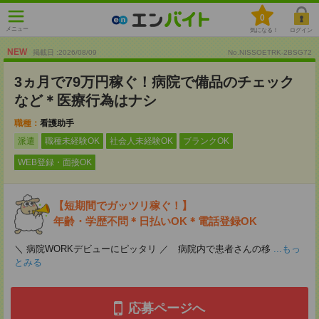
0
メニュー
気になる！
ログイン
NEW
掲載日 :2026
/
08
/
09
No.NISSOETRK-2BSG72
3ヵ月で79万円稼ぐ！病院で備品のチェック
など＊医療行為はナシ
職種：
看護助手
派遣
職種未経験OK
社会人未経験OK
ブランクOK
WEB登録・面接OK
【短期間でガッツリ稼ぐ！】
年齢・学歴不問＊日払いOK＊電話登録OK
＼ 病院WORKデビューにピッタリ ／ 病院内で患者さんの移
...もっ
とみる
応募ページへ