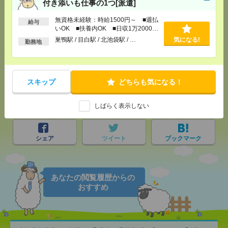
付き添いも仕事の1つ[派遣]
無資格未経験：時給1500円～ ■週払
給与
いOK ■扶養内OK ■日収1万2000円
応募ページへ
以上
巣鴨駅 / 目白駅 / 北池袋駅 / …
気になる!
勤務地
気になる！
スキップ
どちらも気になる！
メール
LINE
で送る
で送る
しばらく表示しない
シェア
ツイート
ブックマーク
あなたの閲覧履歴からの
おすすめ