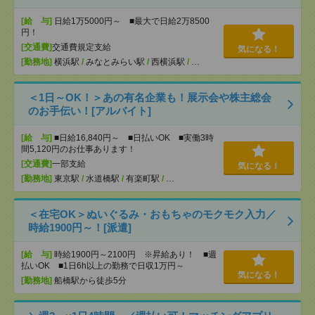
[給 与]
日給1万5000円～ ■最大で日給2万8500
円！
[交通費]
交通費規定支給
気になる！
[勤務地]
横浜駅
/
みなとみらい駅
/
西横浜駅
/
…
＜1日～OK！＞あの有名企業も！展示会や株主総会
のお手伝い！[アルバイト]
[給 与]
■日給16,840円～ ■日払いOK ■実働3時
間5,120円のお仕事あります！
[交通費]
一部支給
気になる！
[勤務地]
東京駅
/
水道橋駅
/
有楽町駅
/
…
＜在宅OK＞ぬいぐるみ・おもちゃのモクモク入力／
時給1900円～！[派遣]
[給 与]
時給1900円～2100円 ※昇給あり！ ■週
払いOK ■1日6h以上の勤務で日収1万円～
気になる！
[勤務地]
船橋駅から徒歩5分