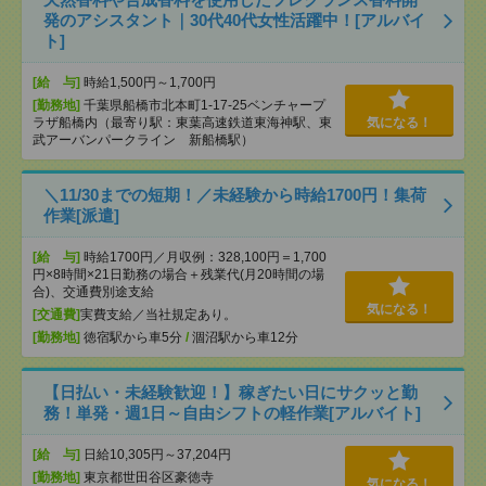
発のアシスタント｜30代40代女性活躍中！[アルバイ
ト]
[給 与]
時給1,500円～1,700円
[勤務地]
千葉県船橋市北本町1-17-25ベンチャープ
ラザ船橋内（最寄り駅：東葉高速鉄道東海神駅、東
気になる！
武アーバンパークライン 新船橋駅）
＼11/30までの短期！／未経験から時給1700円！集荷
作業[派遣]
[給 与]
時給1700円／月収例：328,100円＝1,700
円×8時間×21日勤務の場合＋残業代(月20時間の場
合)、交通費別途支給
気になる！
[交通費]
実費支給／当社規定あり。
[勤務地]
徳宿駅から車5分
/
涸沼駅から車12分
【日払い・未経験歓迎！】稼ぎたい日にサクッと勤
務！単発・週1日～自由シフトの軽作業[アルバイト]
[給 与]
日給10,305円～37,204円
[勤務地]
東京都世田谷区豪徳寺
気になる！