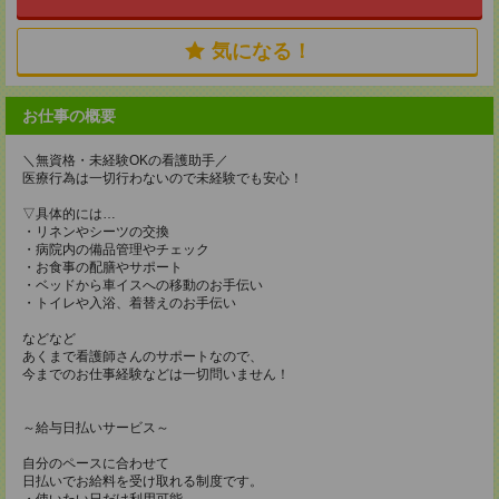
気になる！
お仕事の概要
＼無資格・未経験OKの看護助手／
医療行為は一切行わないので未経験でも安心！
▽具体的には…
・リネンやシーツの交換
・病院内の備品管理やチェック
・お食事の配膳やサポート
・ベッドから車イスへの移動のお手伝い
・トイレや入浴、着替えのお手伝い
などなど
あくまで看護師さんのサポートなので、
今までのお仕事経験などは一切問いません！
～給与日払いサービス～
自分のペースに合わせて
日払いでお給料を受け取れる制度です。