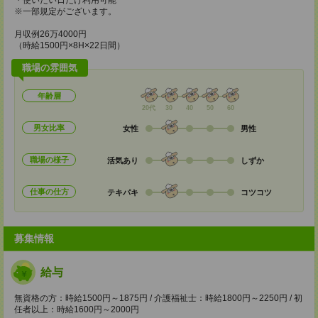
・使いたい日だけ利用可能
※一部規定がございます。
月収例26万4000円
（時給1500円×8H×22日間）
職場の雰囲気
年齢層
20代
30
40
50
60
男女比率
女性
男性
職場の様子
活気あり
しずか
仕事の仕方
テキパキ
コツコツ
募集情報
給与
無資格の方：時給1500円～1875円 / 介護福祉士：時給1800円～2250円 / 初
任者以上：時給1600円～2000円