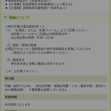
★退職金制度あり（別途規定あり）
★【介護職】別途夜勤手当有(勤務先により異なる)
★【介護職】資格取得応援制度(一部条件あり)
登録について
≪来社不要の電話面談OK！≫
（1）『お電話』または『応募フォーム』よりご応募ください。
◎応募フォームからご応募は24時間受付中！
◎お電話受付時間：9:30～21:00
↓
（2）面談・登録の実施
お電話でのカンタン登録面談や来社登録面談を実施しております。
ご都合のよいお日にちをお聞かせください。
（3）職場見学
専任担当者と実際に職場を見学できます。
（４）お仕事スタート！
持ち物
印鑑（認印でもOK）・身分証明書・資格証明書・メモ（最終学歴・直近3つ
分の職務経歴） ※履歴書は必要ございません
所要時間
約1時間になります