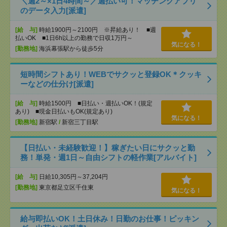
＼週2～×1日4時間～／週払い可！マッチングアプリ
のデータ入力[派遣]
[給 与]
時給1900円～2100円 ※昇給あり！ ■週
払いOK ■1日6h以上の勤務で日収1万円～
気になる！
[勤務地]
海浜幕張駅から徒歩5分
短時間シフトあり！WEBでサクッと登録OK＊クッキ
ーなどの仕分け[派遣]
[給 与]
時給1500円 ■日払い・週払いOK！(規定
あり) ■現金日払いもOK(規定あり)
気になる！
[勤務地]
新宿駅
/
新宿三丁目駅
【日払い・未経験歓迎！】稼ぎたい日にサクッと勤
務！単発・週1日～自由シフトの軽作業[アルバイト]
[給 与]
日給10,305円～37,204円
[勤務地]
東京都足立区千住東
気になる！
給与即払いOK！土日休み！日勤のお仕事！ピッキン