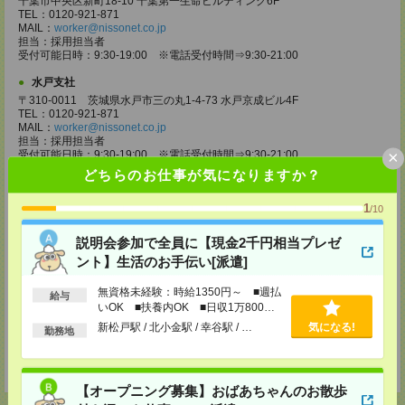
千葉市中央区新町18-10 千葉第一生命ビルディング6F
TEL：0120-921-871
MAIL：
worker@nissonet.co.jp
担当：採用担当者
受付可能日時：9:30-19:00 ※電話受付時間⇒9:30-21:00
水戸支社
〒310-0011 茨城県水戸市三の丸1-4-73 水戸京成ビル4F
TEL：0120-921-871
MAIL：
worker@nissonet.co.jp
担当：採用担当者
×
受付可能日時：9:30-19:00 ※電話受付時間⇒9:30-21:00
どちらのお仕事が気になりますか？
宇都宮支社
〒320-0811 栃木県宇都宮市大通り1-2-11 フコク生命ビル4F
1
/10
TEL：0120-921-871
MAIL：
worker@nissonet.co.jp
担当：採用担当者
説明会参加で全員に【現金2千円相当プレゼ
受付可能日時：9:30-19:00 ※電話受付時間⇒9:30-21:00
ント】生活のお手伝い[派遣]
高崎支社
無資格未経験：時給1350円～ ■週払
給与
埼玉県さいたま市大宮区仲町2-23-2 大宮仲町センタービル3F（さいたま
いOK ■扶養内OK ■日収1万800円
支社内）
以上
TEL：0120-921-871
新松戸駅 / 北小金駅 / 幸谷駅 / …
気になる!
勤務地
MAIL：
worker@nissonet.co.jp
担当：採用担当者
受付可能日時：9:30-19:00 ※電話受付時間⇒9:30-21:00
【オープニング募集】おばあちゃんのお散歩