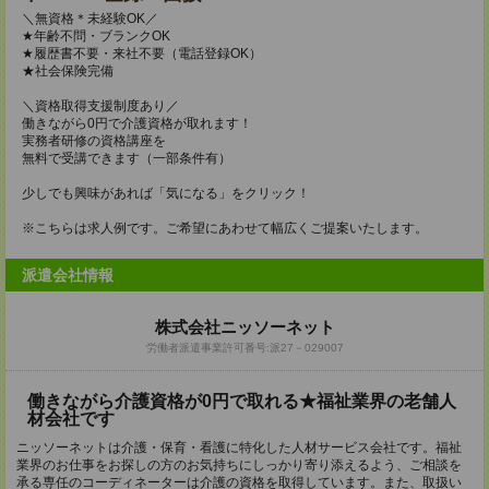
＼無資格＊未経験OK／
★年齢不問・ブランクOK
★履歴書不要・来社不要（電話登録OK）
★社会保険完備
＼資格取得支援制度あり／
働きながら0円で介護資格が取れます！
実務者研修の資格講座を
無料で受講できます（一部条件有）
少しでも興味があれば「気になる」をクリック！
※こちらは求人例です。ご希望にあわせて幅広くご提案いたします。
派遣会社情報
株式会社ニッソーネット
労働者派遣事業許可番号:派27－029007
働きながら介護資格が0円で取れる★福祉業界の老舗人
材会社です
ニッソーネットは介護・保育・看護に特化した人材サービス会社です。福祉
業界のお仕事をお探しの方のお気持ちにしっかり寄り添えるよう、ご相談を
承る専任のコーディネーターは介護の資格を取得しています。また、取扱い