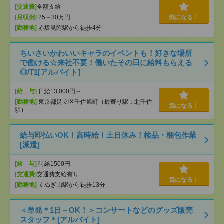
[交通費]
全額支給
[月収例]
25～30万円
気になる！
[勤務地]
赤坂見附駅から徒歩4分
ちいさいかわいいキャラのイベントも！好きな場所
で働ける☆来社不要！働いたその日に給料もらえる
◎/T1[アルバイト]
[給 与]
日給13,000円～
[勤務地]
東京都足立区千住旭町（最寄り駅：北千住
気になる！
駅）
給与即払いOK！高時給！土日休み！検品・梱包作業
[派遣]
[給 与]
時給1500円
[交通費]
交通費支給有り
気になる！
[勤務地]
くぬぎ山駅から徒歩13分
＜単発＊1日～OK！＞コンサートなどのグッズ販売
スタッフ＊[アルバイト]