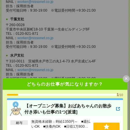
MAIL：
worker@nissonet.co.jp
担当：採用担当者
受付可能日時：9:30-19:00 ※電話受付時間⇒9:30-21:00
千葉支社
〒260-0028
千葉市中央区新町18-10 千葉第一生命ビルディング6F
TEL：0120-921-871
MAIL：
worker@nissonet.co.jp
担当：採用担当者
受付可能日時：9:30-19:00 ※電話受付時間⇒9:30-21:00
水戸支社
〒310-0011 茨城県水戸市三の丸1-4-73 水戸京成ビル4F
TEL：0120-921-871
MAIL：
worker@nissonet.co.jp
担当：採用担当者
×
受付可能日時：9:30-19:00 ※電話受付時間⇒9:30-21:00
どちらのお仕事が気になりますか？
宇都宮支社
〒320-0811 栃木県宇都宮市大通り1-2-11 フコク生命ビル4F
1
/10
TEL：0120-921-871
MAIL：
worker@nissonet.co.jp
【オープニング募集】おばあちゃんのお散歩
担当：採用担当者
受付可能日時：9:30-19:00 ※電話受付時間⇒9:30-21:00
付き添いも仕事の1つ[派遣]
高崎支社
無資格未経験：時給1350円～ ■週払
給与
埼玉県さいたま市大宮区仲町2-23-2 大宮仲町センタービル3F（さいたま
いOK ■扶養内OK ■日収1万800円
支社内）