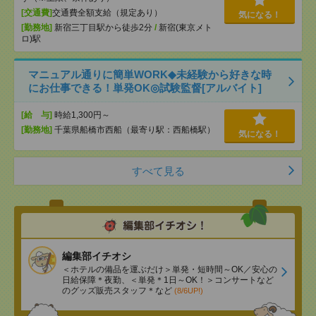
[交通費]
交通費全額支給（規定あり）
気になる！
[勤務地]
新宿三丁目駅から徒歩2分
/
新宿(東京メト
ロ)駅
マニュアル通りに簡単WORK◆未経験から好きな時
にお仕事できる！単発OK◎試験監督[アルバイト]
[給 与]
時給1,300円～
[勤務地]
千葉県船橋市西船（最寄り駅：西船橋駅）
気になる！
すべて見る
編集部イチオシ
＜ホテルの備品を運ぶだけ＞単発・短時間～OK／安心の
日給保障＊夜勤、＜単発＊1日～OK！＞コンサートなど
のグッズ販売スタッフ＊など
(8/6UP!)