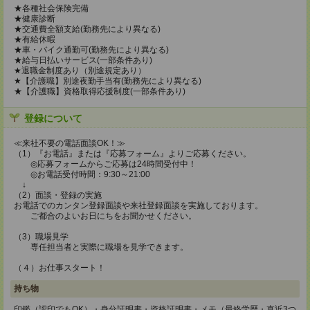
★各種社会保険完備
★健康診断
★交通費全額支給(勤務先により異なる)
★有給休暇
★車・バイク通勤可(勤務先により異なる)
★給与日払いサービス(一部条件あり)
★退職金制度あり（別途規定あり）
★【介護職】別途夜勤手当有(勤務先により異なる)
★【介護職】資格取得応援制度(一部条件あり)
登録について
≪来社不要の電話面談OK！≫
（1）『お電話』または『応募フォーム』よりご応募ください。
◎応募フォームからご応募は24時間受付中！
◎お電話受付時間：9:30～21:00
↓
（2）面談・登録の実施
お電話でのカンタン登録面談や来社登録面談を実施しております。
ご都合のよいお日にちをお聞かせください。
（3）職場見学
専任担当者と実際に職場を見学できます。
（４）お仕事スタート！
持ち物
印鑑（認印でもOK）・身分証明書・資格証明書・メモ（最終学歴・直近3つ