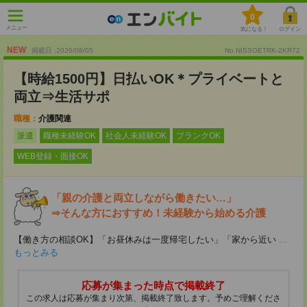
0
メニュー
気になる！
ログイン
NEW
掲載日 :2026
/
08
/
05
No.NISSOETRK-2KR72
【時給1500円】日払いOK＊プライベートと
両立⇒生活サポ
職種：
介護関連
派遣
職種未経験OK
社会人未経験OK
ブランクOK
WEB登録・面接OK
「親の介護と両立しながら働きたい…」
⇒そんな方におすすめ！未経験から始める介護
【働き方の相談OK】「お昼休みは一度帰宅したい」「家から近い
...
もっとみる
応募が集まった時点で掲載終了
この求人は応募が集まり次第、掲載終了致します。予めご理解くださ