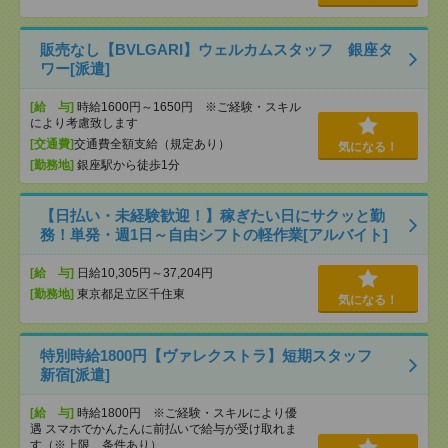
販売なし【BVLGARI】ウェルカムスタッフ 銀座タ
ワー[派遣]
[給 与]
時給1600円～1650円 ※ご経験・スキル
により考慮致します
[交通費]
交通費全額支給（規定あり）
気になる！
[勤務地]
銀座駅から徒歩1分
【日払い・未経験歓迎！】稼ぎたい日にサクッと勤
務！単発・週1日～自由シフトの軽作業[アルバイト]
[給 与]
日給10,305円～37,204円
[勤務地]
東京都足立区千住東
気になる！
特別時給1800円【ヴァレクストラ】短期スタッフ
新宿[派遣]
[給 与]
時給1800円 ※ご経験・スキルにより優
遇 スマホでかんたんに前払いで給与が受け取れま
す（※上限、条件あり）