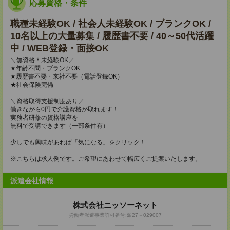
応募資格・条件
職種未経験OK / 社会人未経験OK / ブランクOK /
10名以上の大量募集 / 履歴書不要 / 40～50代活躍
中 / WEB登録・面接OK
＼無資格＊未経験OK／
★年齢不問・ブランクOK
★履歴書不要・来社不要（電話登録OK）
★社会保険完備
＼資格取得支援制度あり／
働きながら0円で介護資格が取れます！
実務者研修の資格講座を
無料で受講できます（一部条件有）
少しでも興味があれば「気になる」をクリック！
※こちらは求人例です。ご希望にあわせて幅広くご提案いたします。
派遣会社情報
株式会社ニッソーネット
労働者派遣事業許可番号:派27－029007