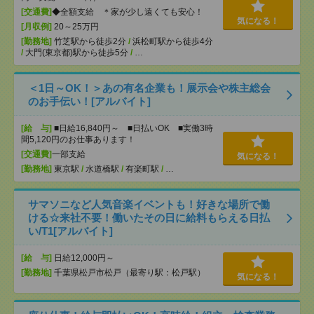
[交通費]
◆全額支給 ＊家が少し遠くても安心！
気になる！
[月収例]
20～25万円
[勤務地]
竹芝駅から徒歩2分
/
浜松町駅から徒歩4分
/
大門(東京都)駅から徒歩5分
/
…
＜1日～OK！＞あの有名企業も！展示会や株主総会
のお手伝い！[アルバイト]
[給 与]
■日給16,840円～ ■日払いOK ■実働3時
間5,120円のお仕事あります！
[交通費]
一部支給
気になる！
[勤務地]
東京駅
/
水道橋駅
/
有楽町駅
/
…
サマソニなど人気音楽イベントも！好きな場所で働
ける☆来社不要！働いたその日に給料もらえる日払
い/T1[アルバイト]
[給 与]
日給12,000円～
[勤務地]
千葉県松戸市松戸（最寄り駅：松戸駅）
気になる！