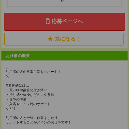
い。
応募ページへ
気になる！
お仕事の概要
／
利用者の方の日常生活をサポート！
＼
▽具体的には…
・買い物や散歩の付き添い
・折り紙や体操などのレク参加
・食事の準備
・入浴やトイレ時のサポート
など！
利用者の方と一緒に作業をしたり、
サポートすることがメインのお仕事です！