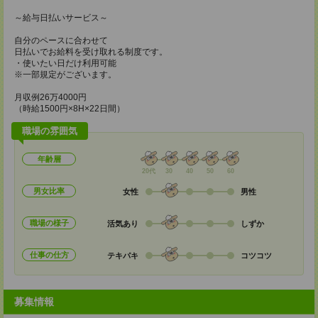
～給与日払いサービス～
自分のペースに合わせて
日払いでお給料を受け取れる制度です。
・使いたい日だけ利用可能
※一部規定がございます。
月収例26万4000円
（時給1500円×8H×22日間）
職場の雰囲気
年齢層
20代
30
40
50
60
男女比率
女性
男性
職場の様子
活気あり
しずか
仕事の仕方
テキパキ
コツコツ
募集情報