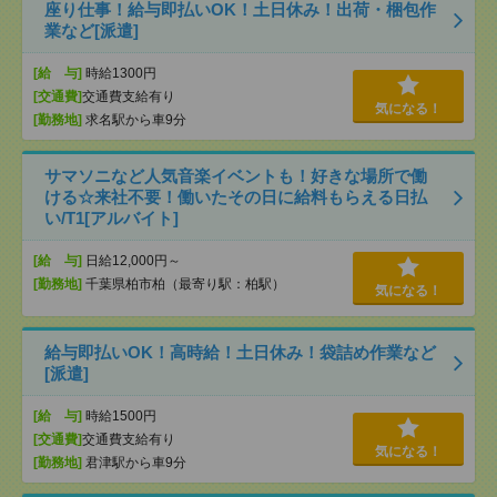
座り仕事！給与即払いOK！土日休み！出荷・梱包作
業など[派遣]
[給 与]
時給1300円
[交通費]
交通費支給有り
気になる！
[勤務地]
求名駅から車9分
サマソニなど人気音楽イベントも！好きな場所で働
ける☆来社不要！働いたその日に給料もらえる日払
い/T1[アルバイト]
[給 与]
日給12,000円～
[勤務地]
千葉県柏市柏（最寄り駅：柏駅）
気になる！
給与即払いOK！高時給！土日休み！袋詰め作業など
[派遣]
[給 与]
時給1500円
[交通費]
交通費支給有り
気になる！
[勤務地]
君津駅から車9分