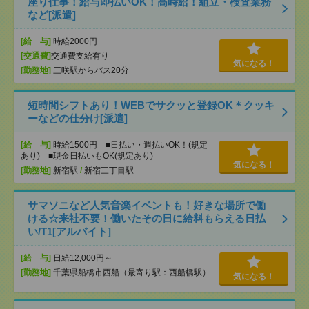
座り仕事！給与即払いOK！高時給！組立・検査業務
など[派遣]
[給 与]
時給2000円
[交通費]
交通費支給有り
気になる！
[勤務地]
三咲駅からバス20分
短時間シフトあり！WEBでサクッと登録OK＊クッキ
ーなどの仕分け[派遣]
[給 与]
時給1500円 ■日払い・週払いOK！(規定
あり) ■現金日払いもOK(規定あり)
気になる！
[勤務地]
新宿駅
/
新宿三丁目駅
サマソニなど人気音楽イベントも！好きな場所で働
ける☆来社不要！働いたその日に給料もらえる日払
い/T1[アルバイト]
[給 与]
日給12,000円～
[勤務地]
千葉県船橋市西船（最寄り駅：西船橋駅）
気になる！