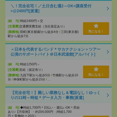
＼！完全在宅！／土日含む週2～OK<講座受付
>@2400円[派遣]
[給 与]
時給2400円＋交
[交通費]
交通費実費支給（当社規定あり）
気になる！
[勤務地]
田町(東京都)駅から徒歩4分
/
三田(東京都)
駅から徒歩7分
＜日本を代表するバンド＊サカナクション＞ツアー
公演のサポートバイト＠日本武道館[アルバイト]
[給 与]
時給1250円～
[交通費]
支給（規定有り）
気になる！
[勤務地]
九段下駅から徒歩5分
/
竹橋駅から徒歩10
分
/
神保町駅から徒歩15分
/
…
【完全在宅！】難しい業務なし＆電話なし！ゆっく
りの11時～時短＊データ入力・事務[派遣]
[給 与]
◆時給1,700円＊日払い・週払いOK＊昇給
あり♪【月収例】 ・約204,000円 （時給1,700
円 × 実働6h × 20日）