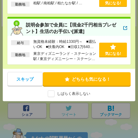
以上
柏駅 / 南柏駅 / 柏たなか駅 / …
気になる!
TEL：0120-921-871
勤務地
MAIL：
worker@nissonet.co.jp
担当：採用担当者
受付可能日時：9:30-19:00 ※電話受付時間⇒9:30-21:00
説明会参加で全員に【現金2千円相当プレゼ
ント】生活のお手伝い[派遣]
無資格未経験：時給1330円～ ■週払
給与
いOK ■扶養内OK ■日収1万640円
応募ページへ
以上
東京ディズニーランド・ステーション
気になる!
勤務地
駅 / 東京ディズニーシー・ステーショ
ン駅 / リゾートゲートウェイ・ステー
ション駅 / …
気になる！
スキップ
どちらも気になる！
メール
LINE
しばらく表示しない
で送る
で送る
シェア
ツイート
ブックマーク