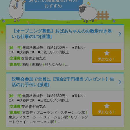
あなたの閲覧履歴からの
おすすめ
【オープニング募集】おばあちゃんのお散歩付き添
いも仕事の1つ[派遣]
[給 与]
無資格未経験：時給1350円～ ■週払い
OK ■扶養内OK ■日収1万800円以上
[交通費]
交通費全額支給
気になる！
[勤務地]
柏駅
/
南柏駅
/
柏たなか駅
/
…
説明会参加で全員に【現金2千円相当プレゼント】生
活のお手伝い[派遣]
[給 与]
無資格未経験：時給1330円～ ■週払い
OK ■扶養内OK ■日収1万640円以上
[交通費]
交通費全額支給
気になる！
[勤務地]
東京ディズニーランド・ステーション駅
/
東京ディズニーシー・ステーション駅
/
リゾートゲ
ートウェイ・ステーション駅
/
…