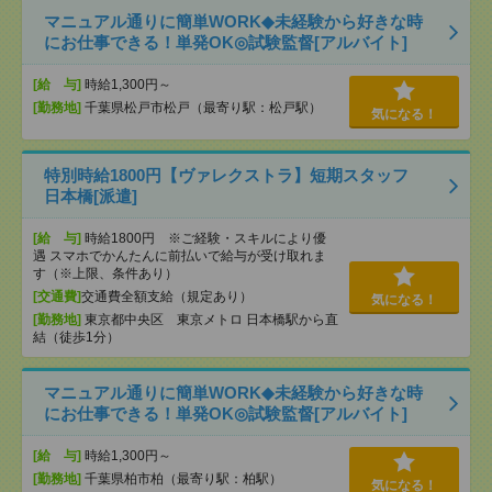
マニュアル通りに簡単WORK◆未経験から好きな時
にお仕事できる！単発OK◎試験監督[アルバイト]
[給 与]
時給1,300円～
[勤務地]
千葉県松戸市松戸（最寄り駅：松戸駅）
気になる！
特別時給1800円【ヴァレクストラ】短期スタッフ
日本橋[派遣]
[給 与]
時給1800円 ※ご経験・スキルにより優
遇 スマホでかんたんに前払いで給与が受け取れま
す（※上限、条件あり）
[交通費]
交通費全額支給（規定あり）
気になる！
[勤務地]
東京都中央区 東京メトロ 日本橋駅から直
結（徒歩1分）
マニュアル通りに簡単WORK◆未経験から好きな時
にお仕事できる！単発OK◎試験監督[アルバイト]
[給 与]
時給1,300円～
[勤務地]
千葉県柏市柏（最寄り駅：柏駅）
気になる！