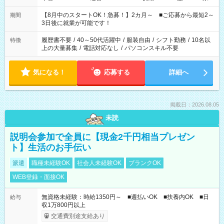
と休みを合わせたい」 「余裕を持って夕飯の準備がしたい」
「できれば残業はしたくない」 など、ご希望を教えてください
【8月中のスタートOK！急募！】2カ月～ ■ご応募から最短2～
期間
ね。 ※Wワーク希望の方へ 今ご覧のお仕事で希望する勤務時間
3日後に就業が可能です！
と、もう1つのお仕事の勤務時間。 合計で週40時間を超える場
合は応募できません。
履歴書不要
/
40～50代活躍中
/
服装自由
/
シフト勤務
/
10名以
特徴
上の大量募集
/
電話対応なし
/
パソコンスキル不要
気になる！
応募する
詳細へ
掲載日：2026.08.05
未読
説明会参加で全員に【現金2千円相当プレゼン
ト】生活のお手伝い
派遣
職種未経験OK
社会人未経験OK
ブランクOK
WEB登録・面接OK
無資格未経験：時給1350円～ ■週払いOK ■扶養内OK ■日
給与
収1万800円以上
交通費別途支給あり