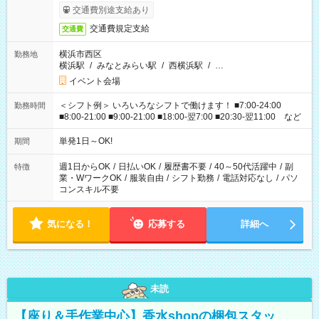
交通費別途支給あり
交通費規定支給
交通費
横浜市西区
勤務地
横浜駅
/
みなとみらい駅
/
西横浜駅
/
…
イベント会場
＜シフト例＞ いろいろなシフトで働けます！ ■7:00-24:00
勤務時間
■8:00-21:00 ■9:00-21:00 ■18:00-翌7:00 ■20:30-翌11:00 など
単発1日～OK!
期間
週1日からOK
/
日払いOK
/
履歴書不要
/
40～50代活躍中
/
副
特徴
業・WワークOK
/
服装自由
/
シフト勤務
/
電話対応なし
/
パソ
コンスキル不要
気になる！
応募する
詳細へ
未読
【座り＆手作業中心】香水shopの梱包スタッ