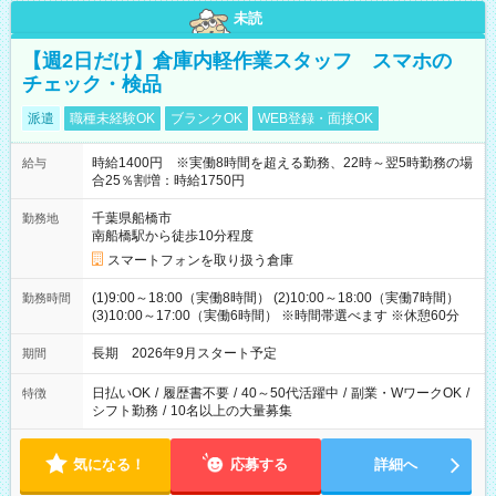
未読
【週2日だけ】倉庫内軽作業スタッフ スマホの
チェック・検品
派遣
職種未経験OK
ブランクOK
WEB登録・面接OK
時給1400円 ※実働8時間を超える勤務、22時～翌5時勤務の場
給与
合25％割増：時給1750円
千葉県船橋市
勤務地
南船橋駅から徒歩10分程度
スマートフォンを取り扱う倉庫
(1)9:00～18:00（実働8時間） (2)10:00～18:00（実働7時間）
勤務時間
(3)10:00～17:00（実働6時間） ※時間帯選べます ※休憩60分
長期 2026年9月スタート予定
期間
日払いOK
/
履歴書不要
/
40～50代活躍中
/
副業・WワークOK
/
特徴
シフト勤務
/
10名以上の大量募集
気になる！
応募する
詳細へ