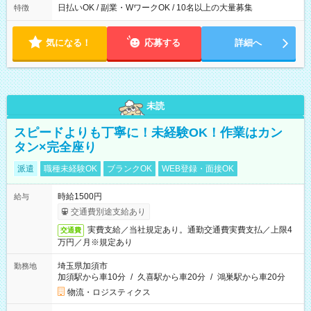
日払いOK / 副業・WワークOK / 10名以上の大量募集
特徴
気になる！
応募する
詳細へ
未読
スピードよりも丁寧に！未経験OK！作業はカン
タン×完全座り
派遣
職種未経験OK
ブランクOK
WEB登録・面接OK
時給1500円
給与
交通費別途支給あり
実費支給／当社規定あり。通勤交通費実費支払／上限4
交通費
万円／月※規定あり
埼玉県加須市
勤務地
加須駅から車10分
/
久喜駅から車20分
/
鴻巣駅から車20分
物流・ロジスティクス