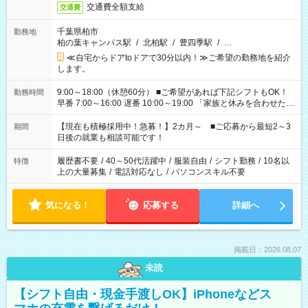
交通費全額支給
交通費
千葉県柏市
勤務地
柏の葉キャンパス駅
/
北柏駅
/
豊四季駅
/
…
≪自宅からドアtoドアで30分以内！≫ご希望の勤務地を紹介
します。
9:00～18:00（休憩60分） ■ご希望があれば下記シフトもOK！
勤務時間
早番 7:00～16:00 遅番 10:00～19:00 「家族と休みを合わせた
い」 「余裕を持って夕飯の準備がしたい」 「できれば残業はし
たくない」 など、ご希望を教えてくださいね。 ※Wワーク希望
【現在も積極採用中！急募！】2カ月～ ■ご応募から最短2～3
期間
の方へ 今ご覧のお仕事で希望する勤務時間と、もう1つのお仕事
日後の就業も相談可能です！
の勤務時間。 合計で週40時間を超える場合は応募できません。
履歴書不要
/
40～50代活躍中
/
服装自由
/
シフト勤務
/
10名以
特徴
上の大量募集
/
電話対応なし
/
パソコンスキル不要
気になる！
応募する
詳細へ
掲載日：2026.08.07
未読
【シフト自由・現金手渡しOK】iPhoneなどス