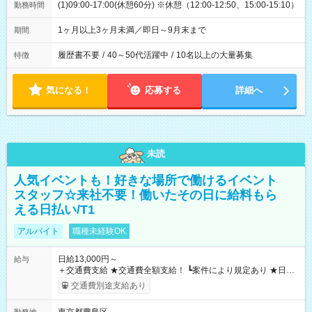
(1)09:00-17:00(休憩60分) ※休憩（12:00-12:50、15:00-15:10）
勤務時間
1ヶ月以上3ヶ月未満／即日～9月末まで
期間
履歴書不要
/
40～50代活躍中
/
10名以上の大量募集
特徴
気になる！
応募する
詳細へ
未読
人気イベントも！好きな場所で働けるイベント
スタッフ☆来社不要！働いたその日に給料もら
える日払い/T1
アルバイト
職種未経験OK
日給13,000円～
給与
＋交通費支給 ★交通費全額支給！ ┗案件により規定あり ★日払
いOK！（規定あり） ┗働いたその日に現金GET♪ お仕事後はコ
交通費別途支給あり
ンビニATMから 日払い分を引き落とせます！ 【試用期間】試
用期間なし