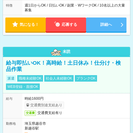
週1日からOK / 日払いOK / 副業・WワークOK / 10名以上の大量
特徴
募集
気になる！
応募する
詳細へ
未読
給与即払いOK！高時給！土日休み！仕分け・検
品作業
派遣
職種未経験OK
社会人未経験OK
ブランクOK
WEB登録・面接OK
時給1600円
給与
交通費別途支給あり
交通費支給有り
交通費
埼玉県越谷市
勤務地
新越谷駅