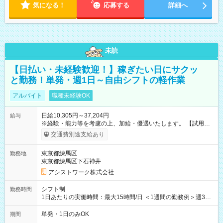
気になる！
応募する
詳細へ
未読
【日払い・未経験歓迎！】稼ぎたい日にサクッ
と勤務！単発・週1日～自由シフトの軽作業
アルバイト
職種未経験OK
日給10,305円～37,204円
給与
※経験・能力等を考慮の上、加給・優遇いたします。 【試用期
間】試用期間なし
交通費別途支給あり
東京都練馬区
勤務地
東京都練馬区下石神井
アシストワーク株式会社
シフト制
勤務時間
1日あたりの実働時間：最大15時間/日 ＜1週間の勤務例＞週3回
勤務 勤務：月・水・金 休み：火・木・土・日 好きな時にお仕事
可能です！ ※1日あたりの最大実働時間は日勤、夜勤共に勤務し
単発・1日のみOK
期間
た時間になります。