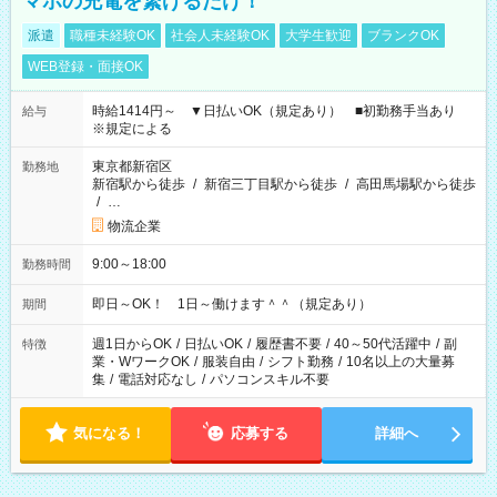
マホの充電を繋げるだけ！
派遣
職種未経験OK
社会人未経験OK
大学生歓迎
ブランクOK
WEB登録・面接OK
時給1414円～ ▼日払いOK（規定あり） ■初勤務手当あり
給与
※規定による
東京都新宿区
勤務地
新宿駅から徒歩
/
新宿三丁目駅から徒歩
/
高田馬場駅から徒歩
/
…
物流企業
9:00～18:00
勤務時間
即日～OK！ 1日～働けます＾＾（規定あり）
期間
週1日からOK
/
日払いOK
/
履歴書不要
/
40～50代活躍中
/
副
特徴
業・WワークOK
/
服装自由
/
シフト勤務
/
10名以上の大量募
集
/
電話対応なし
/
パソコンスキル不要
気になる！
応募する
詳細へ