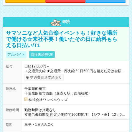
未読
サマソニなど人気音楽イベントも！好きな場所
で働ける☆来社不要！働いたその日に給料もら
える日払い/T1
アルバイト
職種未経験OK
日給12,000円～
給与
＋交通費支給 ★交通費一部支給 ┗1日500円を超えた分は全額支
給！ ※往復500円以内の方は自己負担となります ★日払いOK！
交通費別途支給あり
（規定あり） ┗働いたその日に現金GET♪ お仕事後はコンビニ
ATMから 日払い分を引き落とせます！ 【試用期間】試用期間
千葉県船橋市
勤務地
なし
千葉県船橋市西船（最寄り駅：西船橋駅）
株式会社ワンベルウッズ
勤務時間は指定なし
勤務時間
変形労働時間制 想定労働時間160時間/月 【シフト例】 12：00
～22：00
単発・1日のみOK
期間