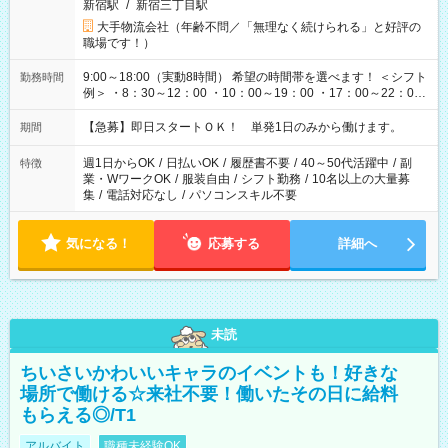
新宿駅
/
新宿三丁目駅
大手物流会社（年齢不問／「無理なく続けられる」と好評の
職場です！）
9:00～18:00（実動8時間） 希望の時間帯を選べます！ ＜シフト
勤務時間
例＞ ・8：30～12：00 ・10：00～19：00 ・17：00～22：00
・13：00～22：00 ・22：00～翌6：00 など
【急募】即日スタートＯＫ！ 単発1日のみから働けます。
期間
週1日からOK
/
日払いOK
/
履歴書不要
/
40～50代活躍中
/
副
特徴
業・WワークOK
/
服装自由
/
シフト勤務
/
10名以上の大量募
集
/
電話対応なし
/
パソコンスキル不要
気になる！
応募する
詳細へ
未読
ちいさいかわいいキャラのイベントも！好きな
場所で働ける☆来社不要！働いたその日に給料
もらえる◎/T1
アルバイト
職種未経験OK