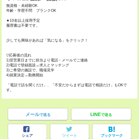
無資格・未経験OK
年齢・学歴不問 ブランクOK
★10名以上採用予定
履歴書は不要です。
少しでも興味があれば「気になる」をクリック！
▽応募後の流れ
1)翌営業日までに担当より電話・メールでご連絡
2)電話で登録面談→求人とマッチング
3)ご希望の施設で、職場見学
4)就業決定→勤務開始
「電話で話を聞くだけ」、「不安だからまずは電話で相談だけ」もOKで
す。
メール
LINE
で送る
で送る
シェア
ツイート
ブックマーク