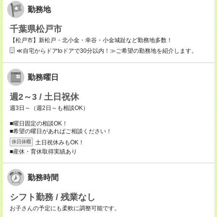
勤務地
千葉県松戸市
【松戸市】新松戸・北小金・幸谷・小金城趾など勤務地多数！
≪自宅からドアtoドアで30分以内！≫ご希望の勤務地を紹介します。
勤務曜日
週2～3 / 土日祝休
週3日～（週2日～も相談OK）
■曜日固定の相談OK！
■希望の曜日があればご相談ください！
土日祝休みもOK！
休日休暇
■産休・育休取得実績あり
勤務時間
シフト勤務 / 残業なし
お子さんの予定にも柔軟に調整可能です。