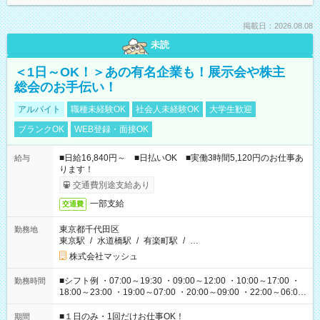
掲載日：2026.08.08
未読
＜1日～OK！＞あの有名企業も！展示会や株主
総会のお手伝い！
アルバイト
職種未経験OK
社会人未経験OK
大学生歓迎
ブランクOK
WEB登録・面接OK
■日給16,840円～ ■日払いOK ■実働3時間5,120円のお仕事あ
給与
ります！
交通費別途支給あり
一部支給
交通費
東京都千代田区
勤務地
東京駅
/
水道橋駅
/
有楽町駅
/
…
株式会社マッシュ
■シフト例 ・07:00～19:30 ・09:00～12:00 ・10:00～17:00 ・
勤務時間
18:00～23:00 ・19:00～07:00 ・20:00～09:00 ・22:00～06:00
etc ★最短で3時間で5,120円のお仕事から 15時間で2万円近く稼
げるお仕事も！ ご希望のお時間に合わせてご紹介！ ※シフトは
■１日のみ・1回だけお仕事OK！
期間