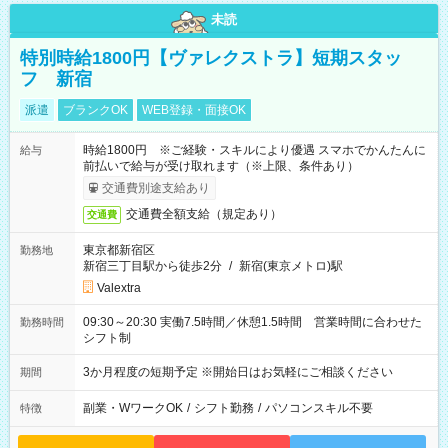
未読
特別時給1800円【ヴァレクストラ】短期スタッ
フ 新宿
派遣
ブランクOK
WEB登録・面接OK
時給1800円 ※ご経験・スキルにより優遇 スマホでかんたんに
給与
前払いで給与が受け取れます（※上限、条件あり）
交通費別途支給あり
交通費全額支給（規定あり）
交通費
東京都新宿区
勤務地
新宿三丁目駅から徒歩2分
/
新宿(東京メトロ)駅
Valextra
09:30～20:30 実働7.5時間／休憩1.5時間 営業時間に合わせた
勤務時間
シフト制
3か月程度の短期予定 ※開始日はお気軽にご相談ください
期間
副業・WワークOK
/
シフト勤務
/
パソコンスキル不要
特徴