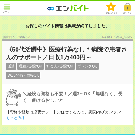
0
メニュー
気になる！
ログイン
お探しのバイト情報は掲載が終了しました。
掲載日 :2026
/
07
/
03
No.NSGKW04_KJMS
《50代活躍中》医療行為なし＊病院で患者さ
んのサポート／日収1万400円～
派遣
職種未経験OK
社会人未経験OK
ブランクOK
WEB登録・面接OK
＼経験も資格も不要！／週3～OK「無理なく、長
く」働けるおしごと
【資格や経験は必要ナシ！】お任せするのは、病院内の“カンタン
...
もっとみる