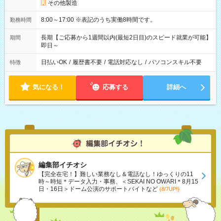
その他製造
8:00～17:00 ※表記のうち実働8時間です。
勤務時間
長期【ご応募から1週間以内(最短2日目)のスピード就業が可能】
期間
即日～
日払いOK
/
履歴書不要
/
電話対応なし
/
パソコンスキル不要
特徴
気になる！
応募する
詳細へ
編集部イチオシ
【完全在宅！】難しい業務なし＆電話なし！ゆっくりの11
時～時短＊データ入力・事務、＜SEKAI NO OWARI＊8月15
日・16日＞ドーム公演のサポートバイトなど
(8/7UP!)