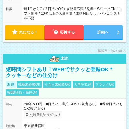
現場によって異なります。 ※勿論、休憩時間はあるのでご安心
ください！
週1日からOK
/
日払いOK
/
履歴書不要
/
副業・WワークOK
/
シ
特徴
フト勤務
/
10名以上の大量募集
/
電話対応なし
/
パソコンスキ
ル不要
気になる！
応募する
詳細へ
掲載日：2026.08.09
未読
短時間シフトあり！WEBでサクッと登録OK＊
クッキーなどの仕分け
派遣
職種未経験OK
社会人未経験OK
大学生歓迎
ブランクOK
WEB登録・面接OK
時給1500円 ■日払い・週払いOK！(規定あり) ■現金日払いも
給与
OK(規定あり)
交通費別途支給あり
東京都新宿区
勤務地