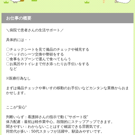
お仕事の概要
＼病院で患者さんの生活サポート／
具体的には・・
〇チェックシートを見て備品のチェックや補充する
〇ベッドのシーツ交換や整頓をする
〇食事をスプーンで運んで食べてもらう
〇お風呂やトイレまで付き添ったりお手伝いをする
など
※医療行為なし
まずは備品チェックや車いすの移動のお手伝いなどカンタンな業務からおま
かせします。
ここが“安心”
判断いらず：看護師さんの指示で動く“サポート役”
体力配慮：最初は軽作業中心。段階的にステップアップできます。
聞きやすい：わからないことはすぐ確認できる雰囲気です。
同世代が多い：50代スタッフが活躍中。馴染みやすいです。