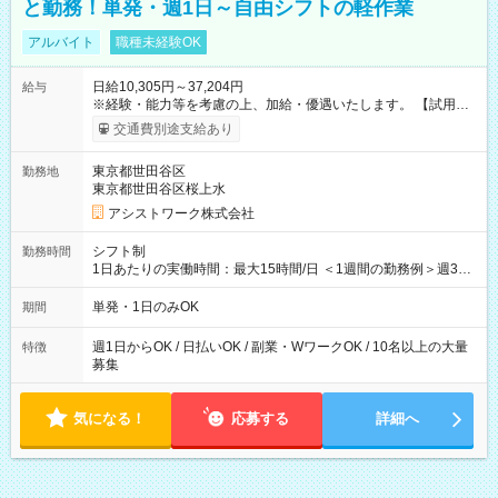
と勤務！単発・週1日～自由シフトの軽作業
アルバイト
職種未経験OK
日給10,305円～37,204円
給与
※経験・能力等を考慮の上、加給・優遇いたします。 【試用期
間】試用期間なし
交通費別途支給あり
東京都世田谷区
勤務地
東京都世田谷区桜上水
アシストワーク株式会社
シフト制
勤務時間
1日あたりの実働時間：最大15時間/日 ＜1週間の勤務例＞週3回
勤務 勤務：月・水・金 休み：火・木・土・日 好きな時にお仕事
可能です！ ※1日あたりの最大実働時間は日勤、夜勤共に勤務し
単発・1日のみOK
期間
た時間になります。
週1日からOK / 日払いOK / 副業・WワークOK / 10名以上の大量
特徴
募集
気になる！
応募する
詳細へ