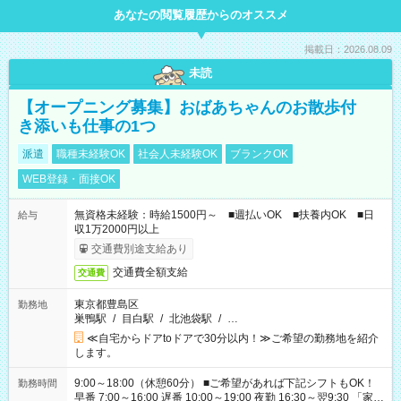
あなたの閲覧履歴からのオススメ
掲載日：2026.08.09
未読
【オープニング募集】おばあちゃんのお散歩付
き添いも仕事の1つ
派遣
職種未経験OK
社会人未経験OK
ブランクOK
WEB登録・面接OK
無資格未経験：時給1500円～ ■週払いOK ■扶養内OK ■日
給与
収1万2000円以上
交通費別途支給あり
交通費全額支給
交通費
東京都豊島区
勤務地
巣鴨駅
/
目白駅
/
北池袋駅
/
…
≪自宅からドアtoドアで30分以内！≫ご希望の勤務地を紹介
します。
9:00～18:00（休憩60分） ■ご希望があれば下記シフトもOK！
勤務時間
早番 7:00～16:00 遅番 10:00～19:00 夜勤 16:30～翌9:30 「家族