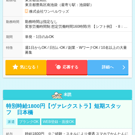
東京都豊島区
勤務地
東京都豊島区南池袋（最寄り駅：池袋駅）
株式会社ワンベルウッズ
勤務時間は指定なし
勤務時間
変形労働時間制 想定労働時間160時間/月 【シフト例】 ・8：00
～21：00
単発・1日のみOK
期間
週1日からOK / 日払いOK / 副業・WワークOK / 10名以上の大量
特徴
募集
気になる！
応募する
詳細へ
未読
特別時給1800円【ヴァレクストラ】短期スタッ
フ 日本橋
派遣
ブランクOK
WEB登録・面接OK
時給1800円 ※ご経験・スキルにより優遇 スマホでかんたんに
給与