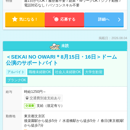
週1日からOK
/
履歴書不要
/
副業・WワークOK
/
シフト勤務
/
特徴
電話対応なし
/
パソコンスキル不要
気になる！
応募する
詳細へ
掲載日：2026.08.04
未読
＜SEKAI NO OWARI＊8月15日・16日＞ドーム
公演のサポートバイト
アルバイト
職種未経験OK
社会人未経験OK
大学生歓迎
ブランクOK
時給1250円～
給与
交通費別途支給あり
支給（規定有り）
交通費
東京都文京区
勤務地
後楽園駅から徒歩5分
/
水道橋駅から徒歩5分
/
春日(東京都)駅
から徒歩7分