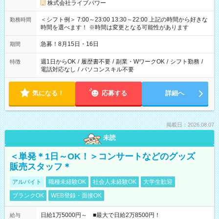
株式会社ライブパワー
＜シフト例＞ 7:00～23:00 13:30～22:00 上記の時間から好きな
勤務時間
時間を選べます！ ※時間は変更となる可能性があります
急募！8月15日・16日
期間
週1日からOK
/
履歴書不要
/
副業・WワークOK
/
シフト勤務
/
特徴
電話対応なし
/
パソコンスキル不要
気になる！
応募する
詳細へ
掲載日：2026.08.07
未読
＜単発＊1日～OK！＞コンサートなどのグッズ
販売スタッフ＊
アルバイト
職種未経験OK
社会人未経験OK
大学生歓迎
ブランクOK
WEB登録・面接OK
日給1万5000円～ ■最大で日給2万8500円！
給与