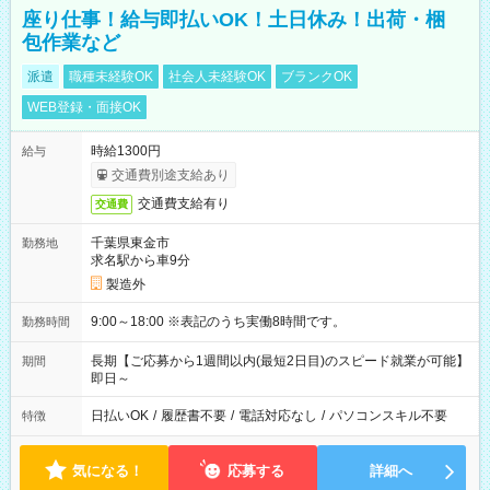
座り仕事！給与即払いOK！土日休み！出荷・梱
包作業など
派遣
職種未経験OK
社会人未経験OK
ブランクOK
WEB登録・面接OK
時給1300円
給与
交通費別途支給あり
交通費支給有り
交通費
千葉県東金市
勤務地
求名駅から車9分
製造外
9:00～18:00 ※表記のうち実働8時間です。
勤務時間
長期【ご応募から1週間以内(最短2日目)のスピード就業が可能】
期間
即日～
日払いOK
/
履歴書不要
/
電話対応なし
/
パソコンスキル不要
特徴
気になる！
応募する
詳細へ