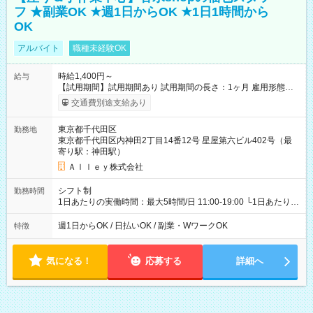
フ ★副業OK ★週1日からOK ★1日1時間から
OK
アルバイト
職種未経験OK
時給1,400円～
給与
【試用期間】試用期間あり 試用期間の長さ：1ヶ月 雇用形態、
給与は本採用時と同じです。
交通費別途支給あり
東京都千代田区
勤務地
東京都千代田区内神田2丁目14番12号 星屋第六ビル402号（最
寄り駅：神田駅）
Ａｌｌｅｙ株式会社
シフト制
勤務時間
1日あたりの実働時間：最大5時間/日 11:00-19:00 └1日あたりの
実働時間：1-5時間 └上記の時間帯内であれば、いつでも勤務可
能！ └平日・土曜日の中で、お好きな曜日でご勤務いただけま
週1日からOK / 日払いOK / 副業・WワークOK
特徴
す！ 【シフト例】 ・11:00～14:00 ・16:30～19:00 ・13:00～
18:00 などのように、自由な働き方が可能なお仕事です！
気になる！
応募する
詳細へ