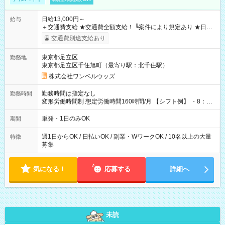
日給13,000円～
給与
＋交通費支給 ★交通費全額支給！ ┗案件により規定あり ★日払
いOK！（規定あり） ┗働いたその日に現金GET♪ お仕事後はコ
交通費別途支給あり
ンビニATMから 日払い分を引き落とせます！ 【試用期間】試
用期間なし
東京都足立区
勤務地
東京都足立区千住旭町（最寄り駅：北千住駅）
株式会社ワンベルウッズ
勤務時間は指定なし
勤務時間
変形労働時間制 想定労働時間160時間/月 【シフト例】 ・8：00
～21：00
単発・1日のみOK
期間
週1日からOK / 日払いOK / 副業・WワークOK / 10名以上の大量
特徴
募集
気になる！
応募する
詳細へ
未読