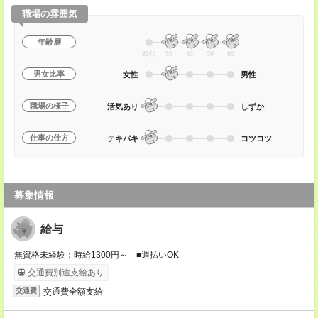
職場の雰囲気
年齢層
20代
30
40
50
60
男女比率
女性
男性
職場の様子
活気あり
しずか
仕事の仕方
テキパキ
コツコツ
募集情報
給与
無資格未経験：時給1300円～ ■週払いOK
交通費別途支給あり
交通費全額支給
交通費