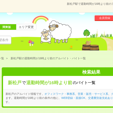
新松戸駅で退勤時間が16時より前の
会員登録
エリア変更
関東版
望条件
一覧
新松戸駅の退勤時間が16時より前のアルバイト・バイト一覧
検索結果
新松戸
退勤時間が16時より前
で
のバイト一覧
新松戸のアルバイト情報です。
オフィスワーク・事務系
、
営業・販売・サービス系
、
ます。退勤時間が16時より前の条件の他に、
WEB登録・面接OK
、
交通費別途支給あり
す。