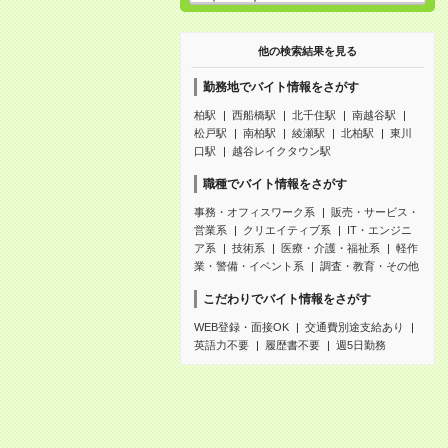
他の検索結果を見る
勤務地でバイト情報をさがす
柏駅
西船橋駅
北千住駅
南越谷駅
松戸駅
南柏駅
綾瀬駅
北柏駅
東川
口駅
越谷レイクタウン駅
職種でバイト情報をさがす
事務・オフィスワーク系
販売・サービス・
営業系
クリエイティブ系
IT・エンジニ
ア系
技術系
医療・介護・福祉系
軽作
業・警備・イベント系
調査・教育・その他
こだわりでバイト情報をさがす
WEB登録・面接OK
交通費別途支給あり
英語力不要
履歴書不要
週5日勤務