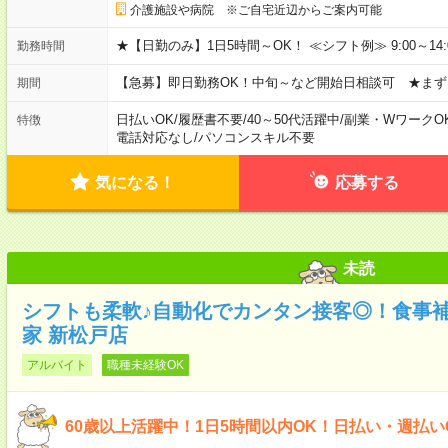
介護施設や病院 ※ご自宅近辺からご案内可能
★【日勤のみ】1日5時間～OK！ ≪シフト例≫ 9:00～14:00 10
勤務時間
【急募】即日勤務OK！中旬～など開始日相談可 ★まず
期間
日払いOK
/
履歴書不要
/
40～50代活躍中
/
副業・WワークO
特徴
電話対応なし
/
パソコンスキル不要
気になる！
応募する
未読
シフトも柔軟♪自動化でカンタン接客◎！食事
家 新松戸店
アルバイト
職種未経験OK
60歳以上活躍中！1日5時間以内OK！日払い・週払い