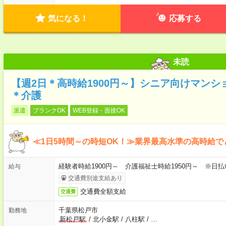
気になる！
応募する
未読
【週2日＊高時給1900円～】シニア向けマン
＊介護
派遣
ブランクOK
WEB登録・面接OK
≪1日5時間～の時短OK！≫業界最高水準の高時給で
経験者時給1900円～ 介護福祉士時給1950円～ ※日払
給与
交通費別途支給あり
交通費全額支給
交通費
千葉県松戸市
勤務地
新松戸駅
/
北小金駅
/
八柱駅
/
…