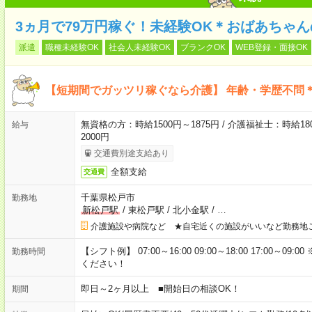
3ヵ月で79万円稼ぐ！未経験OK＊おばあちゃ
派遣
職種未経験OK
社会人未経験OK
ブランクOK
WEB登録・面接OK
【短期間でガッツリ稼ぐなら介護】 年齢・学歴不問＊
無資格の方：時給1500円～1875円 / 介護福祉士：時給180
給与
2000円
交通費別途支給あり
全額支給
交通費
千葉県松戸市
勤務地
新松戸駅
/
東松戸駅
/
北小金駅
/
…
介護施設や病院など ★自宅近くの施設がいいなど勤務地
【シフト例】 07:00～16:00 09:00～18:00 17:00
勤務時間
ください！
即日～2ヶ月以上 ■開始日の相談OK！
期間