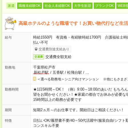
派遣
職種未経験OK
社会人未経験OK
大学生歓迎
ブランクOK
WEB
高級ホテルのような職場です！お買い物代行など生
時給1550円 有資格・有経験時給1700円 介護福祉士時
給与
払い不可
交通費別途支給あり
交通費全額支給
交通費
千葉県松戸市
勤務地
新松戸駅
/
五香駅
/
松飛台駅
/
…
＜選べる勤務地＞シニア向けマンション ※他にもさまざ
★1日5時間～OK！ （例）9:00～18:00のあいだ も
勤務時間
望をお聞かせください！★家庭の都合でお休みが必要な
15時間以上の勤務が必要です
短期2ヵ月～のお仕事です。開始日はご相談ください！
期間
日払いOK
/
履歴書不要
/
40～50代活躍中
/
服装自由
/
シフト
特徴
コンスキル不要