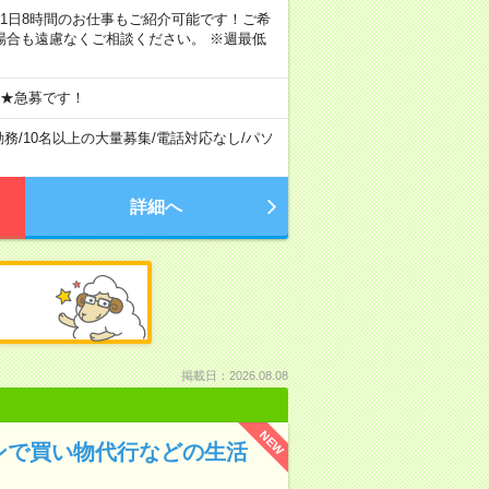
ちろん1日8時間のお仕事もご紹介可能です！ご希
場合も遠慮なくご相談ください。 ※週最低
 ★急募です！
勤務
/
10名以上の大量募集
/
電話対応なし
/
パソ
詳細へ
掲載日：2026.08.08
NEW
ンで買い物代行などの生活