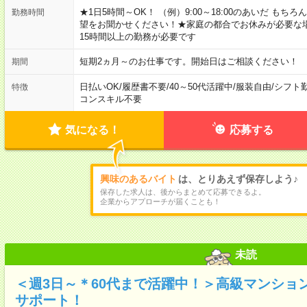
★1日5時間～OK！ （例）9:00～18:00のあいだ も
勤務時間
望をお聞かせください！★家庭の都合でお休みが必要な
15時間以上の勤務が必要です
短期2ヵ月～のお仕事です。開始日はご相談ください！
期間
日払いOK
/
履歴書不要
/
40～50代活躍中
/
服装自由
/
シフト
特徴
コンスキル不要
気になる！
応募する
興味のあるバイト
は、とりあえず保存しよう♪
保存した求人は、後からまとめて応募できるよ。
企業からアプローチが届くことも！
未読
＜週3日～＊60代まで活躍中！＞高級マンショ
サポート！