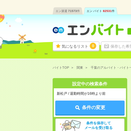
エン派遣
71573
件
エン バイト
82531
件
0
気になるリスト
保存した希
バイトTOP
関東
千葉のアルバイト・バイト
設定中の検索条件
新松戸 / 退勤時間が16時より前
条件の変更
条件を保存して
メールを受け取る