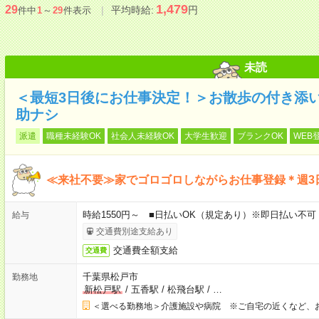
1,479
29
平均時給:
円
件中
1
～
29
件表示
未読
＜最短3日後にお仕事決定！＞お散歩の付き添
助ナシ
派遣
職種未経験OK
社会人未経験OK
大学生歓迎
ブランクOK
WEB
≪来社不要≫家でゴロゴロしながらお仕事登録＊週3
時給1550円～ ■日払いOK（規定あり）※即日払い不可
給与
交通費別途支給あり
交通費全額支給
交通費
千葉県松戸市
勤務地
新松戸駅
/
五香駅
/
松飛台駅
/
…
＜選べる勤務地＞介護施設や病院 ※ご自宅の近くなど、