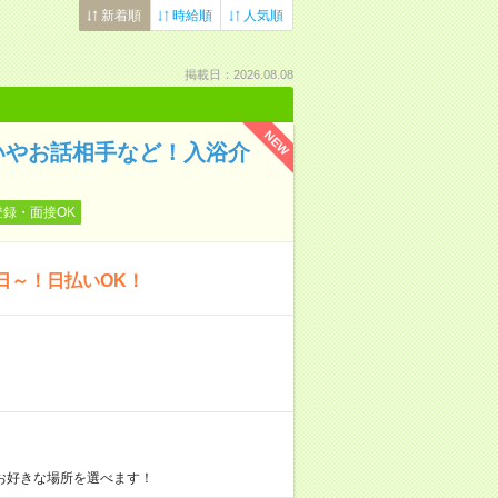
新着順
時給順
人気順
掲載日：2026.08.08
NEW
いやお話相手など！入浴介
登録・面接OK
日～！日払いOK！
お好きな場所を選べます！