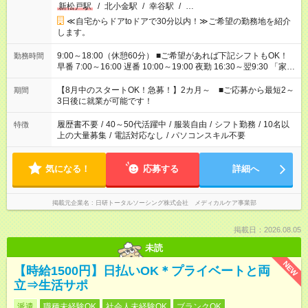
新松戸駅
/
北小金駅
/
幸谷駅
/
…
≪自宅からドアtoドアで30分以内！≫ご希望の勤務地を紹介
します。
9:00～18:00（休憩60分） ■ご希望があれば下記シフトもOK！
勤務時間
早番 7:00～16:00 遅番 10:00～19:00 夜勤 16:30～翌9:30 「家族
と休みを合わせたい」 「余裕を持って夕飯の準備がしたい」
「できれば残業はしたくない」 など、ご希望を教えてください
【8月中のスタートOK！急募！】2カ月～ ■ご応募から最短2～
期間
ね。 ※Wワーク希望の方へ 今ご覧のお仕事で希望する勤務時間
3日後に就業が可能です！
と、もう1つのお仕事の勤務時間。 合計で週40時間を超える場
合は応募できません。
履歴書不要
/
40～50代活躍中
/
服装自由
/
シフト勤務
/
10名以
特徴
上の大量募集
/
電話対応なし
/
パソコンスキル不要
気になる！
応募する
詳細へ
掲載元企業名
日研トータルソーシング株式会社 メディカルケア事業部
掲載日：2026.08.05
未読
NEW
【時給1500円】日払いOK＊プライベートと両
立⇒生活サポ
派遣
職種未経験OK
社会人未経験OK
ブランクOK