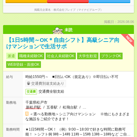
掲載元企業名
株式会社ブレイブ（マイナビグループ）
掲載日：2026.08.06
未読
NEW
【1日5時間～OK＊自由シフト】高級シニア向
けマンションで生活サポ
派遣
職種未経験OK
社会人未経験OK
大学生歓迎
ブランクOK
WEB登録・面接OK
時給1550円～ ■日払いOK（規定あり）※即日払い不可
給与
交通費別途支給あり
交通費全額支給
交通費
千葉県松戸市
勤務地
新松戸駅
/
五香駅
/
松飛台駅
/
…
＜選べる勤務地＞シニア向けマンション ※他にもさまざま
な施設をご紹介できます！
★1日5時間～OK！ （例）9:00～18:00で好きな時間に勤務可
勤務時間
能！ ＞シフト例 9時～14時 11時～15時 13時～18時など ご自身