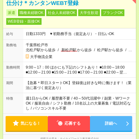
仕分け＊カンタンWEBT登録
派遣
職種未経験OK
社会人未経験OK
大学生歓迎
ブランクOK
WEB登録・面接OK
日勤1333円 ▼初勤務手当（規定あり）・日払いOK
給与
千葉県松戸市
勤務地
北松戸駅から徒歩
/
新松戸駅
から徒歩
/
松戸駅から徒歩
/
…
大手物流企業
9:00～17：00 ほかにも下記のシフトあり！ ■10:00～18:00
勤務時間
■12:00～21:00 ■15:00～21:00 ■17:00～21:00 ■22:00～翌
6:00 など ※お仕事、勤務地により勤務時間帯は異なります
【急募＊即日スタートOK】登録後は好きな時に働けます！（業
期間
法に基づく規定あり）
週1日からOK
/
履歴書不要
/
40～50代活躍中
/
副業・Wワーク
特徴
OK
/
服装自由
/
シフト勤務
/
10名以上の大量募集
/
電話対応な
し
/
パソコンスキル不要
気になる！
応募する
詳細へ
掲載元企業名
テイケイワークス東京株式会社