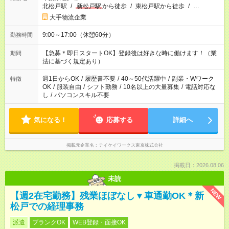
北松戸駅
/
新松戸駅
から徒歩
/
東松戸駅から徒歩
/
…
大手物流企業
9:00～17:00（休憩60分）
勤務時間
【急募＊即日スタートOK】登録後は好きな時に働けます！（業
期間
法に基づく規定あり）
週1日からOK
/
履歴書不要
/
40～50代活躍中
/
副業・Wワーク
特徴
OK
/
服装自由
/
シフト勤務
/
10名以上の大量募集
/
電話対応な
し
/
パソコンスキル不要
気になる！
応募する
詳細へ
掲載元企業名
テイケイワークス東京株式会社
掲載日：2026.08.06
未読
NEW
【週2在宅勤務】残業ほぼなし▼車通勤OK＊新
松戸での経理事務
派遣
ブランクOK
WEB登録・面接OK