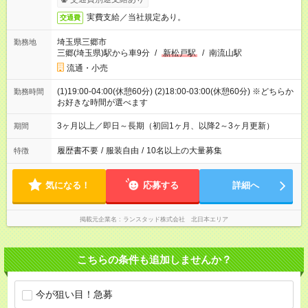
実費支給／当社規定あり。
交通費
埼玉県三郷市
勤務地
三郷(埼玉県)駅から車9分
/
新松戸駅
/
南流山駅
流通・小売
(1)19:00-04:00(休憩60分) (2)18:00-03:00(休憩60分) ※どちらか
勤務時間
お好きな時間が選べます
3ヶ月以上／即日～長期（初回1ヶ月、以降2～3ヶ月更新）
期間
履歴書不要
/
服装自由
/
10名以上の大量募集
特徴
気になる！
応募する
詳細へ
掲載元企業名
ランスタッド株式会社 北日本エリア
こちらの条件も追加しませんか？
今が狙い目！急募