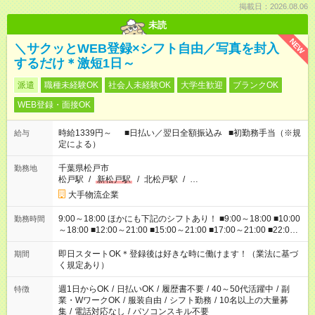
掲載日：2026.08.06
未読
NEW
＼サクッとWEB登録×シフト自由／写真を封入
するだけ＊激短1日～
派遣
職種未経験OK
社会人未経験OK
大学生歓迎
ブランクOK
WEB登録・面接OK
時給1339円～ ■日払い／翌日全額振込み ■初勤務手当（※規
給与
定による）
千葉県松戸市
勤務地
松戸駅
/
新松戸駅
/
北松戸駅
/
…
大手物流企業
9:00～18:00 ほかにも下記のシフトあり！ ■9:00～18:00 ■10:00
勤務時間
～18:00 ■12:00～21:00 ■15:00～21:00 ■17:00～21:00 ■22:00
～翌6:00 など ※お仕事、勤務地により勤務時間帯は異なりま
す
即日スタートOK＊登録後は好きな時に働けます！（業法に基づ
期間
く規定あり）
週1日からOK
/
日払いOK
/
履歴書不要
/
40～50代活躍中
/
副
特徴
業・WワークOK
/
服装自由
/
シフト勤務
/
10名以上の大量募
集
/
電話対応なし
/
パソコンスキル不要