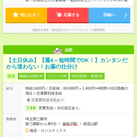
務
/
10名以上の大量募集
/
電話対応なし
/
パソコンスキル不要
気になる！
応募する
詳細へ
掲載元企業名
株式会社ネオキャリア ナイス！介護事業部
未読
【土日休み】【週4～短時間でOK！】カンタンだ
から迷わない！お薬の仕分け
派遣
職種未経験OK
ブランクOK
WEB登録・面接OK
時給1400円／月収例：89,600円＝1,400円×4時間×16日勤務の
給与
場合＋交通費別途支給
交通費別途支給あり
実費支給／当社規定あり。
交通費
埼玉県三郷市
勤務地
新三郷駅から車5分
/
新松戸駅
/
南流山駅
物流・ロジスティクス