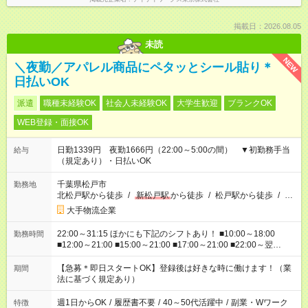
掲載日：2026.08.05
未読
NEW
＼夜勤／アパレル商品にペタッとシール貼り＊
日払いOK
派遣
職種未経験OK
社会人未経験OK
大学生歓迎
ブランクOK
WEB登録・面接OK
日勤1339円 夜勤1666円（22:00～5:00の間） ▼初勤務手当
給与
（規定あり）・日払いOK
千葉県松戸市
勤務地
北松戸駅から徒歩
/
新松戸駅
から徒歩
/
松戸駅から徒歩
/
…
大手物流企業
22:00～31:15 ほかにも下記のシフトあり！ ■10:00～18:00
勤務時間
■12:00～21:00 ■15:00～21:00 ■17:00～21:00 ■22:00～翌
6:00 など ※お仕事、勤務地により勤務時間帯は異なります
【急募＊即日スタートOK】登録後は好きな時に働けます！（業
期間
法に基づく規定あり）
週1日からOK
/
履歴書不要
/
40～50代活躍中
/
副業・Wワーク
特徴