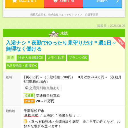
気になる！
応募する
詳細へ
掲載元企業名
株式会社ネオキャリア ナイス！介護事業部
掲載日：2026.08.06
未読
NEW
入浴ナシ＊夜勤でゆったり見守りだけ＊週1日～
無理なく働ける
派遣
社会人未経験OK
大学生歓迎
ブランクOK
WEB登録・面接OK
日収3万円～（日勤時給1700円） ■月収例24.4万円～（夜勤月
給与
8回勤務の場合）
交通費別途支給あり
交通費全額支給
交通費
20～25万円
月収例
千葉県松戸市
勤務地
新松戸駅
/
五香駅
/
松飛台駅
/
…
＜選べる勤務地＞介護施設や病院 ※ご自宅の近くなど、お
好きな場所を選べます！