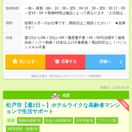
＜例＞ 夜勤（例） 16：00～翌9：00 16：30～翌9：30 17：00
勤務時間
～翌10：00 ※勤務時間は施設によって異なります 「土日祝は休
みたい」 「しっかり稼ぎたい」 「もう少し遅い時間から始めた
い」など ご希望にあったお仕事をご案内いたします。 ※未経験
短期2ヵ月～のお仕事です。開始日はご相談ください！ ★急募
期間
の方の場合は1～2ヶ月間は日中での仕事を経験いただき、 お
です！
仕事に慣れてからの夜勤になります。 ★家庭の都合でお休みが
必要な場合も遠慮なくご相談ください。
週1日からOK
/
日払いOK
/
履歴書不要
/
40～50代活躍中
/
服装
特徴
自由
/
シフト勤務
/
10名以上の大量募集
/
電話対応なし
/
パソコ
ンスキル不要
気になる！
応募する
詳細へ
掲載元企業名
株式会社ネオキャリア ナイス！介護事業部
掲載日：2026.08.05
未読
NEW
松戸市【週2日～】ホテルライクな高齢者マンシ
ョンで生活サポート
派遣
職種未経験OK
社会人未経験OK
大学生歓迎
ブランクOK
WEB登録・面接OK