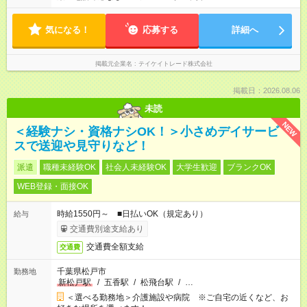
気になる！
応募する
詳細へ
掲載元企業名
テイケイトレード株式会社
掲載日：2026.08.06
未読
NEW
＜経験ナシ・資格ナシOK！＞小さめデイサービ
スで送迎や見守りなど！
派遣
職種未経験OK
社会人未経験OK
大学生歓迎
ブランクOK
WEB登録・面接OK
時給1550円～ ■日払いOK（規定あり）
給与
交通費別途支給あり
交通費全額支給
交通費
千葉県松戸市
勤務地
新松戸駅
/
五香駅
/
松飛台駅
/
…
＜選べる勤務地＞介護施設や病院 ※ご自宅の近くなど、お