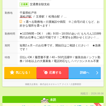
交通費全額支給
交通費
千葉県松戸市
勤務地
新松戸駅
/
五香駅
/
松飛台駅
/
…
＜選べる勤務地＞介護施設や病院 ※ご自宅の近くなど、お
好きな場所を選べます！
★1日5時間～OK！ （例）9:00～18:00のあいだ もちろん1日8時
勤務時間
間のお仕事もご紹介可能です！ご希望をお聞かせください！★家
庭の都合でお休みが必要な場合も遠慮なくご相談ください。 ※
週最低15時間以上の勤務が必要です
短期2ヵ月～のお仕事です。開始日はご相談ください！ ★急募
期間
です！
日払いOK
/
履歴書不要
/
40～50代活躍中
/
服装自由
/
シフト勤
特徴
務
/
10名以上の大量募集
/
電話対応なし
/
パソコンスキル不要
気になる！
応募する
詳細へ
掲載元企業名
株式会社ネオキャリア ナイス！介護事業部
掲載日：2026.08.06
未読