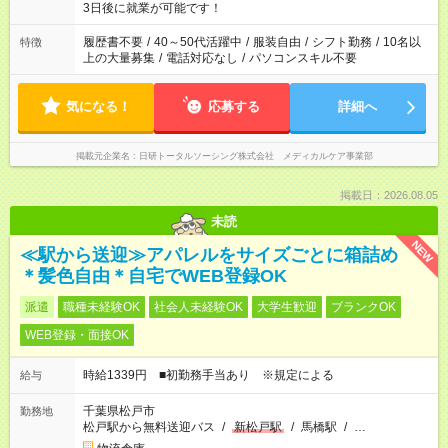
ね。 ※Wワーク希望の方へ 今ご覧のお仕事で希望する勤務時間
3日後に就業が可能です！
と、もう1つのお仕事の勤務時間。 合計で週40時間を超える場
合は応募できません。
履歴書不要
/
40～50代活躍中
/
服装自由
/
シフト勤務
/
10名以
特徴
上の大量募集
/
電話対応なし
/
パソコンスキル不要
気になる！
応募する
詳細へ
掲載元企業名
日研トータルソーシング株式会社 メディカルケア事業部
掲載日：2026.08.05
未読
NEW
≪駅から送迎≫アパレルをサイズごとに箱詰め
＊髪色自由＊自宅でWEB登録OK
派遣
職種未経験OK
社会人未経験OK
大学生歓迎
ブランクOK
WEB登録・面接OK
時給1339円 ■初勤務手当あり ※規定による
給与
千葉県松戸市
勤務地
松戸駅から無料送迎バス
/
新松戸駅
/
馬橋駅
/
…