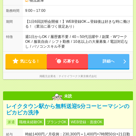
物流倉庫
9:00～17:00
勤務時間
【1日6回説明会開催！】WEB登録OK→登録後は好きな時に働け
期間
る！（業法に基づく規定あり）
週1日からOK
/
履歴書不要
/
40～50代活躍中
/
副業・Wワーク
特徴
OK
/
服装自由
/
シフト勤務
/
10名以上の大量募集
/
電話対応な
し
/
パソコンスキル不要
気になる！
応募する
詳細へ
掲載元企業名
テイケイワークス東京株式会社
未読
レイクタウン駅から無料送迎5分コーヒーマシンの
ピカピカ洗浄
派遣
職種未経験OK
ブランクOK
WEB登録・面接OK
時給1400円／月収例：230,300円＝1,400円×7時間50分×21日勤
給与