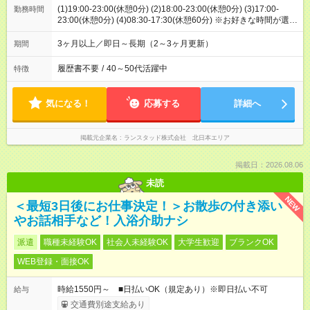
(1)19:00-23:00(休憩0分) (2)18:00-23:00(休憩0分) (3)17:00-
勤務時間
23:00(休憩0分) (4)08:30-17:30(休憩60分) ※お好きな時間が選べ
ます！日曜日に出勤する方は就業時間４です
3ヶ月以上／即日～長期（2～3ヶ月更新）
期間
履歴書不要
/
40～50代活躍中
特徴
気になる！
応募する
詳細へ
掲載元企業名
ランスタッド株式会社 北日本エリア
掲載日：2026.08.06
未読
NEW
＜最短3日後にお仕事決定！＞お散歩の付き添い
やお話相手など！入浴介助ナシ
派遣
職種未経験OK
社会人未経験OK
大学生歓迎
ブランクOK
WEB登録・面接OK
時給1550円～ ■日払いOK（規定あり）※即日払い不可
給与
交通費別途支給あり