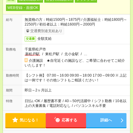
WEB登録・面接OK
無資格の方：時給1500円～1875円 / 介護福祉士：時給1800円～
給与
2250円 / 初任者以上：時給1600円～2000円
交通費別途支給あり
全額支給
交通費
千葉県松戸市
勤務地
新松戸駅
/
東松戸駅
/
北小金駅
/
…
介護施設 ★自宅近くの施設など、ご希望に合わせてご紹介
いたします！
【シフト例】 07:00～16:00 09:00～18:00 17:00～09:00 ※ 上記
勤務時間
は一例です！その他シフトもご相談ください！
即日～2ヶ月以上
期間
日払いOK
/
履歴書不要
/
40～50代活躍中
/
シフト勤務
/
10名以
特徴
上の大量募集
/
電話対応なし
/
パソコンスキル不要
気になる！
応募する
詳細へ