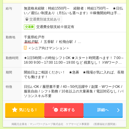
無資格未経験：時給1550円～ 経験者：時給1750円～ ★日払
給与
い／週払い制度あり（月払いも選べます）※稼働開始時は手続き
完了次第のお支払いとなります。
交通費別途支給あり
交通費全額支給※規定有
交通費
千葉県松戸市
勤務地
新松戸駅
/
五香駅
/
松飛台駅
/
…
＜シニア向けマンション＞
★1日5時間～の時短シフトOK ★スタート時間選べます！ 7:00～
勤務時間
16:00 9:00～17:00 11:00～19:00 など 残業なし！ ※Wワークの
場合、他のお仕事と合わせ週40時間超の就業はご案内できませ
ん ※法令に基づき、週20時間以上勤務は社会保険への加入対象
開始日はご相談ください！ ★急募 ★職場が気に入れば、長期
期間
となります ※労働者派遣法（日雇い派遣の原則禁止）により、
でも働けます！
短時間・短期間の就業はご案内が難しい場合があります
日払いOK
/
履歴書不要
/
40～50代活躍中
/
副業・WワークOK
/
特徴
服装自由
/
シフト勤務
/
10名以上の大量募集
/
電話対応なし
/
パ
ソコンスキル不要
気になる！
応募する
詳細へ
掲載元企業名
マンパワーグループ株式会社 ケアサービス事業部 （医療福祉介護関連）