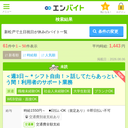
0
メニュー
気になる！
ログイン
検索結果
条件の変更
新松戸で土日祝日が休みのバイト一覧
61
1,443
件中
1
～
50
件表示
平均時給:
円
新着順
時給順
人気順
掲載日：2026.08.06
未読
NEW
＜週3日～＊シフト自由！＞話してたらあっとい
う間！利用者のサポート業務
派遣
職種未経験OK
社会人未経験OK
大学生歓迎
ブランクOK
WEB登録・面接OK
時給1550円～ ■日払いOK（規定あり）※即日払い不可
給与
交通費別途支給あり
交通費全額支給
交通費