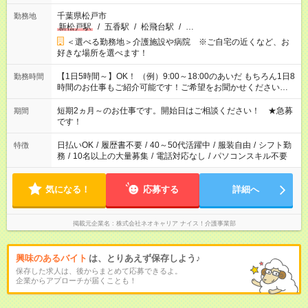
千葉県松戸市
勤務地
新松戸駅
/
五香駅
/
松飛台駅
/
…
＜選べる勤務地＞介護施設や病院 ※ご自宅の近くなど、お
好きな場所を選べます！
【1日5時間～】OK！ （例）9:00～18:00のあいだ もちろん1日8
勤務時間
時間のお仕事もご紹介可能です！ご希望をお聞かせください！
その他の時間帯もあなたのライフスタイルに合わせて お選びい
ただけます！ 【シフト固定もOK】★家庭の都合でお休みが必要
短期2ヵ月～のお仕事です。開始日はご相談ください！ ★急募
期間
な場合も遠慮なくご相談ください。 ※週最低15時間以上の勤務
です！
が必要です
日払いOK
/
履歴書不要
/
40～50代活躍中
/
服装自由
/
シフト勤
特徴
務
/
10名以上の大量募集
/
電話対応なし
/
パソコンスキル不要
気になる！
応募する
詳細へ
掲載元企業名
株式会社ネオキャリア ナイス！介護事業部
興味のあるバイト
は、とりあえず保存しよう♪
保存した求人は、後からまとめて応募できるよ。
企業からアプローチが届くことも！