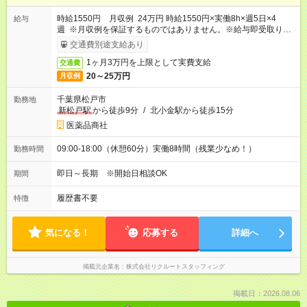
時給1550円 月収例 24万円 時給1550円×実働8h×週5日×4
給与
週 ※月収例を保証するものではありません。※給与即受取りサ
ービス利用可（利用条件有）
交通費別途支給あり
1ヶ月3万円を上限として実費支給
交通費
20～25万円
月収例
千葉県松戸市
勤務地
新松戸駅
から徒歩9分
/
北小金駅から徒歩15分
医薬品商社
09:00-18:00（休憩60分）実働8時間（残業少なめ！）
勤務時間
即日～長期 ※開始日相談OK
期間
履歴書不要
特徴
気になる！
応募する
詳細へ
掲載元企業名
株式会社リクルートスタッフィング
掲載日：2026.08.06