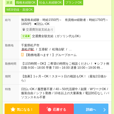
派遣
職種未経験OK
社会人未経験OK
ブランクOK
WEB登録・面接OK
無資格未経験：時給1550円～ 有資格or経験者：時給1750円～
給与
1850円 ■日払いOK
交通費別途支給あり
交通費全額支給（ガソリン代もOK）
交通費
千葉県松戸市
勤務地
新松戸駅
/
五香駅
/
松飛台駅
/
…
【勤務地選べます！】グループホーム
【1日5時間～OK】ご希望の時間をご相談ください！ ▼シフト例
勤務時間
日勤 9:00～18:00 早番 7:00～16:00 遅番 10:00～19:00 時
短 10:00～15:00 上記はあくまで一例です。 「夕方までには帰宅
しておきたい」 「朝はゆっくりのスタートがいい」 「お昼の時
【急募】1ヶ月～OK！スタート日の相談もOK！（最短2日後か
期間
間を有効に使いたい」 など、ご希望があれば教えてください
ら）
ね。
日払いOK
/
履歴書不要
/
40～50代活躍中
/
副業・WワークOK
/
特徴
服装自由
/
シフト勤務
/
10名以上の大量募集
/
電話対応なし
/
パ
ソコンスキル不要
気になる！
応募する
詳細へ