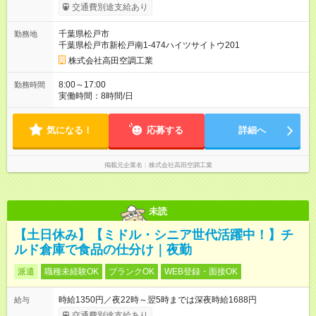
す。※超過分は全額支給します
交通費別途支給あり
千葉県松戸市
勤務地
千葉県松戸市新松戸南1-474ハイツサイトウ201
株式会社高田空調工業
8:00～17:00
勤務時間
実働時間：8時間/日
気になる！
応募する
詳細へ
掲載元企業名
株式会社高田空調工業
未読
【土日休み】【ミドル・シニア世代活躍中！】チ
ルド倉庫で食品の仕分け｜夜勤
派遣
職種未経験OK
ブランクOK
WEB登録・面接OK
時給1350円／夜22時～翌5時までは深夜時給1688円
給与
交通費別途支給あり