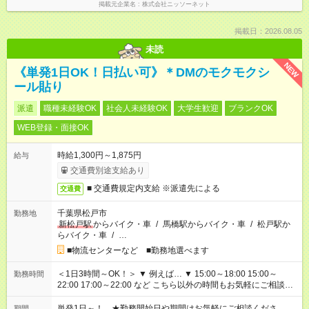
掲載元企業名
株式会社ニッソーネット
掲載日：2026.08.05
未読
NEW
《単発1日OK！日払い可》＊DMのモクモクシ
ール貼り
派遣
職種未経験OK
社会人未経験OK
大学生歓迎
ブランクOK
WEB登録・面接OK
時給1,300円～1,875円
給与
交通費別途支給あり
■ 交通費規定内支給 ※派遣先による
交通費
千葉県松戸市
勤務地
新松戸駅
からバイク・車
/
馬橋駅からバイク・車
/
松戸駅か
らバイク・車
/
…
■物流センターなど ■勤務地選べます
＜1日3時間～OK！＞ ▼ 例えば… ▼ 15:00～18:00 15:00～
勤務時間
22:00 17:00～22:00 など こちら以外の時間もお気軽にご相談く
ださい！
単発1日～！ ★勤務開始日や期間はお気軽にご相談くださ
期間