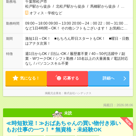
千葉県松戸市
勤務地
松戸駅から徒歩
/
北松戸駅から徒歩
/
馬橋駅から徒歩
/
…
オフィス・学校など
09:00～18:00 09:00～13:00 20:00～24：00 22：00～31:00 …
勤務時間
など1日4時間～OK！ その他シフトもございます！ お気軽にご
相談ください！
激短1日～OK！ ■もちろん即日スタートもOK！ ■曜日・日数
期間
はアナタ次第！
週1日からOK
/
日払いOK
/
履歴書不要
/
40～50代活躍中
/
副
特徴
業・WワークOK
/
シフト勤務
/
10名以上の大量募集
/
電話対応
なし
/
パソコンスキル不要
気になる！
応募する
詳細へ
掲載元企業名
株式会社ハンデックス
掲載日：2026.08.06
未読
NEW
≪時短歓迎！≫おばあちゃんの買い物付き添い
もお仕事の一つ！＊無資格・未経験OK