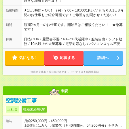
好きな場所を選べます！
★1日5時間～OK！ （例）9:00～18:00のあいだ もちろん1日8時
勤務時間
間のお仕事もご紹介可能です！ご希望をお聞かせください！ ★
家庭の都合でお休みが必要な場合も遠慮なくご相談ください。
※週最低15時間以上の勤務が必要です
短期2ヵ月～のお仕事です。開始日はご相談ください！ ★急募
期間
です！
日払いOK
/
履歴書不要
/
40～50代活躍中
/
服装自由
/
シフト勤
特徴
務
/
10名以上の大量募集
/
電話対応なし
/
パソコンスキル不要
気になる！
応募する
詳細へ
掲載元企業名
株式会社ネオキャリア ナイス！介護事業部
未読
空調設備工事
正社員
職種未経験OK
月給250,000円～450,000円
給与
上記額にはみなし残業代（月40時間分、54,800円分）を含みま