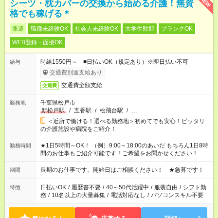
NEW
シーツ・枕カバーの交換から始める介護！無資
格でも稼げる＊
派遣
職種未経験OK
社会人未経験OK
大学生歓迎
ブランクOK
WEB登録・面接OK
時給1550円～ ■日払いOK（規定あり）※即日払い不可
給与
交通費別途支給あり
交通費全額支給
交通費
千葉県松戸市
勤務地
新松戸駅
/
五香駅
/
松飛台駅
/
…
＜近所で働ける！選べる勤務地＞初めてでも安心！ピッタリ
の介護施設や病院をご紹介！
★1日5時間～OK！ （例）9:00～18:00のあいだ もちろん1日8時
勤務時間
間のお仕事もご紹介可能です！ご希望をお聞かせください！★家
庭の都合でお休みが必要な場合も遠慮なくご相談ください。 ※
週最低15時間以上の勤務が必要です
長期のお仕事です。開始日はご相談ください！ ★急募です！
期間
日払いOK
/
履歴書不要
/
40～50代活躍中
/
服装自由
/
シフト勤
特徴
務
/
10名以上の大量募集
/
電話対応なし
/
パソコンスキル不要