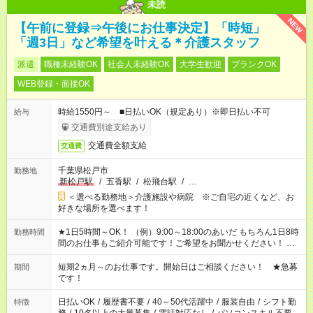
未読
NEW
【午前に登録⇒午後にお仕事決定】「時短」
「週3日」など希望を叶える＊介護スタッフ
派遣
職種未経験OK
社会人未経験OK
大学生歓迎
ブランクOK
WEB登録・面接OK
時給1550円～ ■日払いOK（規定あり）※即日払い不可
給与
交通費別途支給あり
交通費全額支給
交通費
千葉県松戸市
勤務地
新松戸駅
/
五香駅
/
松飛台駅
/
…
＜選べる勤務地＞介護施設や病院 ※ご自宅の近くなど、お
好きな場所を選べます！
★1日5時間～OK！ （例）9:00～18:00のあいだ もちろん1日8時
勤務時間
間のお仕事もご紹介可能です！ご希望をお聞かせください！ ※
週最低15時間以上の勤務が必要です
短期2ヵ月～のお仕事です。開始日はご相談ください！ ★急募
期間
です！
日払いOK
/
履歴書不要
/
40～50代活躍中
/
服装自由
/
シフト勤
特徴