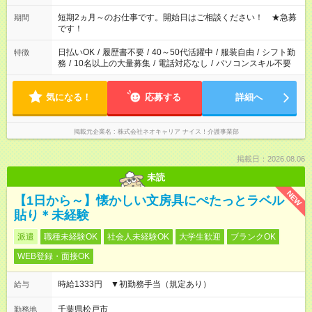
のご都合に合わせて勤務時間をご相談ください！ ★家庭の都合
でお休みや時間の調整が必要な場合も遠慮なくご相談くださ
短期2ヵ月～のお仕事です。開始日はご相談ください！ ★急募
期間
い。
です！
日払いOK
/
履歴書不要
/
40～50代活躍中
/
服装自由
/
シフト勤
特徴
務
/
10名以上の大量募集
/
電話対応なし
/
パソコンスキル不要
気になる！
応募する
詳細へ
掲載元企業名
株式会社ネオキャリア ナイス！介護事業部
掲載日：2026.08.06
未読
NEW
【1日から～】懐かしい文房具にぺたっとラベル
貼り＊未経験
派遣
職種未経験OK
社会人未経験OK
大学生歓迎
ブランクOK
WEB登録・面接OK
時給1333円 ▼初勤務手当（規定あり）
給与
千葉県松戸市
勤務地