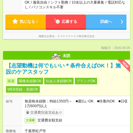
OK
/
服装自由
/
シフト勤務
/
10名以上の大量募集
/
電話対応な
し
/
パソコンスキル不要
気になる！
応募する
詳細へ
掲載元企業名
テイケイワークス東京株式会社
掲載日：2026.08.05
未読
NEW
【志望動機は何でもいい＊条件合えばOK！】施
設のケアスタッフ
派遣
職種未経験OK
社会人未経験OK
ブランクOK
WEB登録・面接OK
無資格未経験：時給1350円～ ■週払いOK ■扶養内OK ■日収
給与
1万800円以上
交通費別途支給あり
交通費全額支給
交通費
千葉県松戸市
勤務地