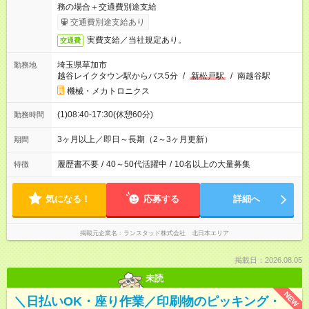
務の場合＋交通費別途支給
交通費別途支給あり
実費支給／当社規定あり。
交通費
埼玉県草加市
勤務地
越谷レイクタウン駅からバス5分
/
新松戸駅
/
南越谷駅
機械・メカトロニクス
(1)08:40-17:30(休憩60分)
勤務時間
3ヶ月以上／即日～長期（2～3ヶ月更新）
期間
履歴書不要
/
40～50代活躍中
/
10名以上の大量募集
特徴
気になる！
応募する
詳細へ
掲載元企業名
ランスタッド株式会社 北日本エリア
掲載日：2026.08.05
未読
NEW
＼日払いOK・座り作業／印刷物のピッキング・