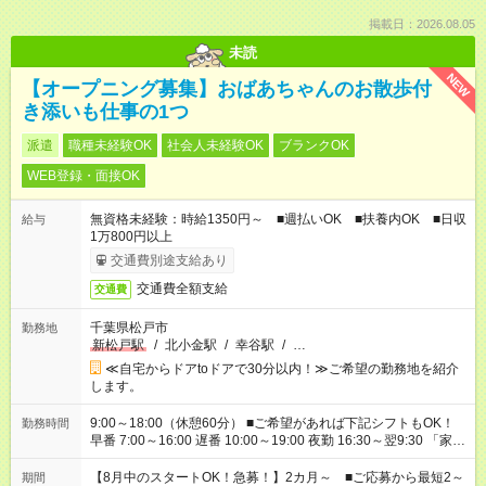
掲載日：2026.08.05
未読
NEW
【オープニング募集】おばあちゃんのお散歩付
き添いも仕事の1つ
派遣
職種未経験OK
社会人未経験OK
ブランクOK
WEB登録・面接OK
無資格未経験：時給1350円～ ■週払いOK ■扶養内OK ■日収
給与
1万800円以上
交通費別途支給あり
交通費全額支給
交通費
千葉県松戸市
勤務地
新松戸駅
/
北小金駅
/
幸谷駅
/
…
≪自宅からドアtoドアで30分以内！≫ご希望の勤務地を紹介
します。
9:00～18:00（休憩60分） ■ご希望があれば下記シフトもOK！
勤務時間
早番 7:00～16:00 遅番 10:00～19:00 夜勤 16:30～翌9:30 「家族
と休みを合わせたい」 「余裕を持って夕飯の準備がしたい」
「できれば残業はしたくない」 など、ご希望を教えてください
【8月中のスタートOK！急募！】2カ月～ ■ご応募から最短2～
期間