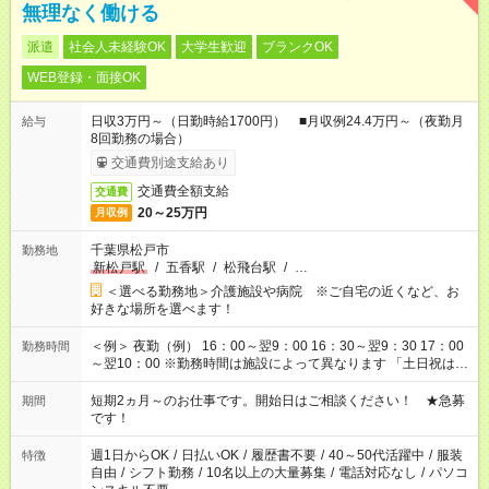
無理なく働ける
派遣
社会人未経験OK
大学生歓迎
ブランクOK
WEB登録・面接OK
日収3万円～（日勤時給1700円） ■月収例24.4万円～（夜勤月
給与
8回勤務の場合）
交通費別途支給あり
交通費全額支給
交通費
20～25万円
月収例
千葉県松戸市
勤務地
新松戸駅
/
五香駅
/
松飛台駅
/
…
＜選べる勤務地＞介護施設や病院 ※ご自宅の近くなど、お
好きな場所を選べます！
＜例＞ 夜勤（例） 16：00～翌9：00 16：30～翌9：30 17：00
勤務時間
～翌10：00 ※勤務時間は施設によって異なります 「土日祝は休
みたい」 「しっかり稼ぎたい」 「もう少し遅い時間から始めた
い」など ご希望にあったお仕事をご案内いたします。 ※未経験
短期2ヵ月～のお仕事です。開始日はご相談ください！ ★急募
期間
の方の場合は1～2ヶ月間は日中での仕事を経験いただき、 お
です！
仕事に慣れてからの夜勤になります。 ★家庭の都合でお休みが
必要な場合も遠慮なくご相談ください。
週1日からOK
/
日払いOK
/
履歴書不要
/
40～50代活躍中
/
服装
特徴
自由
/
シフト勤務
/
10名以上の大量募集
/
電話対応なし
/
パソコ