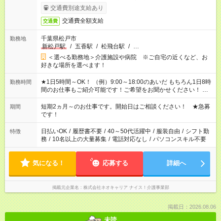
交通費別途支給あり
交通費全額支給
交通費
千葉県松戸市
勤務地
新松戸駅
/
五香駅
/
松飛台駅
/
…
＜選べる勤務地＞介護施設や病院 ※ご自宅の近くなど、お
好きな場所を選べます！
★1日5時間～OK！ （例）9:00～18:00のあいだ もちろん1日8時
勤務時間
間のお仕事もご紹介可能です！ご希望をお聞かせください！ ※
週最低15時間以上の勤務が必要です
短期2ヵ月～のお仕事です。開始日はご相談ください！ ★急募
期間
です！
日払いOK
/
履歴書不要
/
40～50代活躍中
/
服装自由
/
シフト勤
特徴
務
/
10名以上の大量募集
/
電話対応なし
/
パソコンスキル不要
気になる！
応募する
詳細へ
掲載元企業名
株式会社ネオキャリア ナイス！介護事業部
掲載日：2026.08.06
未読