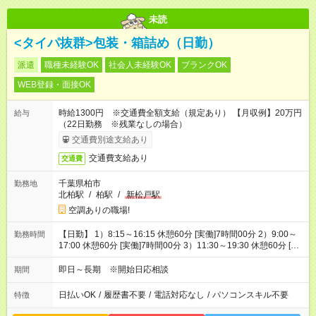
未読
<タイパ抜群>包装・箱詰め（日勤）
派遣
職種未経験OK
社会人未経験OK
ブランクOK
WEB登録・面接OK
時給1300円 ※交通費全額支給（規定あり） 【月収例】20万円
給与
（22日勤務 ※残業なしの場合）
交通費別途支給あり
交通費支給あり
交通費
千葉県柏市
勤務地
北柏駅
/
柏駅
/
新松戸駅
空調ありの職場!
【日勤】 1）8:15～16:15 休憩60分 [実働]7時間00分 2）9:00～
勤務時間
17:00 休憩60分 [実働]7時間00分 3）11:30～19:30 休憩60分 [実
働]7時間00分
即日～長期 ※開始日応相談
期間
日払いOK
/
履歴書不要
/
電話対応なし
/
パソコンスキル不要
特徴