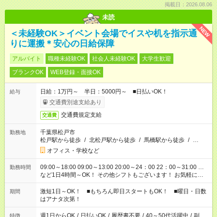
掲載日：2026.08.06
未読
NEW
＜未経験OK＞イベント会場でイスや机を指示通
りに運搬＊安心の日給保障
アルバイト
職種未経験OK
社会人未経験OK
大学生歓迎
ブランクOK
WEB登録・面接OK
日給：1万円～ 半日：5000円～ ■日払いOK！
給与
交通費別途支給あり
交通費規定支給
交通費
千葉県松戸市
勤務地
松戸駅から徒歩
/
北松戸駅から徒歩
/
馬橋駅から徒歩
/
…
オフィス・学校など
09:00～18:00 09:00～13:00 20:00～24：00 22：00～31:00 …
勤務時間
など1日4時間～OK！ その他シフトもございます！ お気軽にご
相談ください！
激短1日～OK！ ■もちろん即日スタートもOK！ ■曜日・日数
期間
はアナタ次第！
週1日からOK
/
日払いOK
/
履歴書不要
/
40～50代活躍中
/
副
特徴