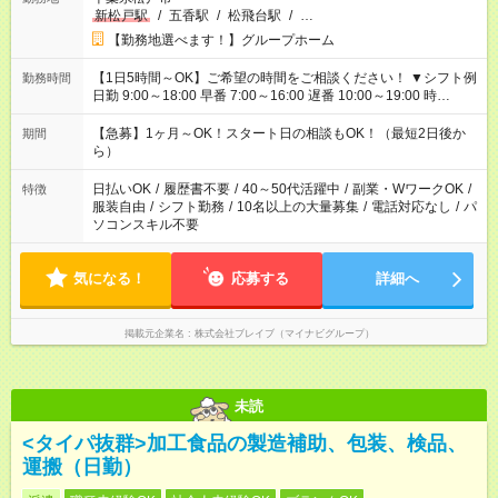
新松戸駅
/
五香駅
/
松飛台駅
/
…
【勤務地選べます！】グループホーム
【1日5時間～OK】ご希望の時間をご相談ください！ ▼シフト例
勤務時間
日勤 9:00～18:00 早番 7:00～16:00 遅番 10:00～19:00 時
短 10:00～15:00 上記はあくまで一例です。 「夕方までには帰宅
しておきたい」 「朝はゆっくりのスタートがいい」 「お昼の時
【急募】1ヶ月～OK！スタート日の相談もOK！（最短2日後か
期間
間を有効に使いたい」 など、ご希望があれば教えてください
ら）
ね。
日払いOK
/
履歴書不要
/
40～50代活躍中
/
副業・WワークOK
/
特徴
服装自由
/
シフト勤務
/
10名以上の大量募集
/
電話対応なし
/
パ
ソコンスキル不要
気になる！
応募する
詳細へ
掲載元企業名
株式会社ブレイブ（マイナビグループ）
未読
<タイパ抜群>加工食品の製造補助、包装、検品、
運搬（日勤）