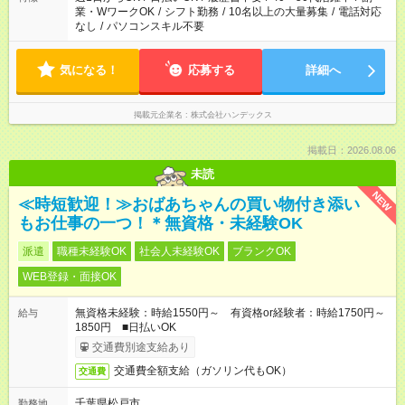
業・WワークOK
/
シフト勤務
/
10名以上の大量募集
/
電話対応
なし
/
パソコンスキル不要
気になる！
応募する
詳細へ
掲載元企業名
株式会社ハンデックス
掲載日：2026.08.06
未読
NEW
≪時短歓迎！≫おばあちゃんの買い物付き添い
もお仕事の一つ！＊無資格・未経験OK
派遣
職種未経験OK
社会人未経験OK
ブランクOK
WEB登録・面接OK
無資格未経験：時給1550円～ 有資格or経験者：時給1750円～
給与
1850円 ■日払いOK
交通費別途支給あり
交通費全額支給（ガソリン代もOK）
交通費
千葉県松戸市
勤務地