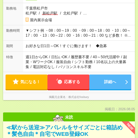
千葉県松戸市
勤務地
松戸駅
/
新松戸駅
/
北松戸駅
/
…
屋内展示会場
▼シフト例 ・08：00～19：00 ・09：00～18：00 ・10：00～
勤務時間
17：00 ・13：00～22：00 ・16：00～21：00 など多数！ ※お
仕事により勤務時間が異なります
お好きな日1日～OK！すぐに働けます！ ◆急募
期間
週1日からOK
/
日払いOK
/
履歴書不要
/
40～50代活躍中
/
副
特徴
業・WワークOK
/
服装自由
/
シフト勤務
/
10名以上の大量募
集
/
電話対応なし
/
パソコンスキル不要
気になる！
応募する
詳細へ
掲載元企業名
株式会社fosbury
掲載日：2026.08.05
未読
NEW
≪駅から送迎≫アパレルをサイズごとに箱詰め
＊髪色自由＊自宅でWEB登録OK