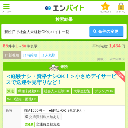
0
メニュー
気になる！
ログイン
検索結果
条件の変更
新松戸で社会人未経験OKのバイト一覧
65
1,434
件中
1
～
50
件表示
平均時給:
円
新着順
時給順
人気順
掲載日：2026.08.06
未読
NEW
＜経験ナシ・資格ナシOK！＞小さめデイサービ
スで送迎や見守りなど！
派遣
職種未経験OK
社会人未経験OK
大学生歓迎
ブランクOK
WEB登録・面接OK
時給1550円～ ■日払いOK（規定あり）
給与
交通費別途支給あり
交通費全額支給
交通費