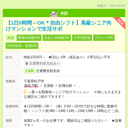
掲載日：2026.08.06
未読
NEW
【1日5時間～OK＊自由シフト】高級シニア向
けマンションで生活サポ
派遣
職種未経験OK
社会人未経験OK
大学生歓迎
ブランクOK
WEB登録・面接OK
時給1550円～ ■日払いOK（規定あり）※即日払い不可
給与
交通費別途支給あり
交通費全額支給
交通費
千葉県松戸市
勤務地
新松戸駅
/
五香駅
/
松飛台駅
/
…
＜選べる勤務地＞シニア向けマンション ※他にもさまざま
な施設をご紹介できます！
★1日5時間～OK！ （例）9:00～18:00で好きな時間に勤務可
勤務時間
能！ ＞シフト例 9時～14時 11時～15時 13時～18時など ご自身
のご都合に合わせて勤務時間をご相談ください！ ★家庭の都合
でお休みや時間の調整が必要な場合も遠慮なくご相談くださ
短期2ヵ月～のお仕事です。開始日はご相談ください！ ★急募
期間
い。
です！