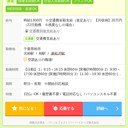
派遣
職種未経験OK
社会人未経験OK
ブランクOK
WEB登録・面接OK
時給1300円 ※交通費全額支給（規定あり） 【月収例】20万円
給与
（22日勤務 ※残業なしの場合）
交通費別途支給あり
交通費支給あり
交通費
千葉県柏市
勤務地
北柏駅
/
柏駅
/
新松戸駅
空調ありの職場!
【日勤】 1）8:15～16:15 休憩60分 [実働]7時間00分 2）9:00～
勤務時間
17:00 休憩60分 [実働]7時間00分 3）11:30～19:30 休憩60分 [実
働]7時間00分
即日～長期 ※開始日応相談
期間
日払いOK
/
履歴書不要
/
電話対応なし
/
パソコンスキル不要
特徴
気になる！
応募する
詳細へ
掲載元企業名
パーソルファクトリーパートナーズ株式会社