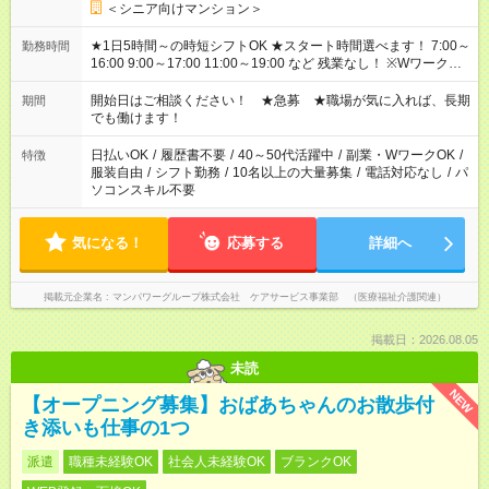
＜シニア向けマンション＞
★1日5時間～の時短シフトOK ★スタート時間選べます！ 7:00～
勤務時間
16:00 9:00～17:00 11:00～19:00 など 残業なし！ ※Wワークの
場合、他のお仕事と合わせ週40時間超の就業はご案内できませ
ん ※法令に基づき、週20時間以上勤務は社会保険への加入対象
開始日はご相談ください！ ★急募 ★職場が気に入れば、長期
期間
となります ※労働者派遣法（日雇い派遣の原則禁止）により、
でも働けます！
短時間・短期間の就業はご案内が難しい場合があります
日払いOK
/
履歴書不要
/
40～50代活躍中
/
副業・WワークOK
/
特徴
服装自由
/
シフト勤務
/
10名以上の大量募集
/
電話対応なし
/
パ
ソコンスキル不要
気になる！
応募する
詳細へ
掲載元企業名
マンパワーグループ株式会社 ケアサービス事業部 （医療福祉介護関連）
掲載日：2026.08.05
未読
NEW
【オープニング募集】おばあちゃんのお散歩付
き添いも仕事の1つ
派遣
職種未経験OK
社会人未経験OK
ブランクOK