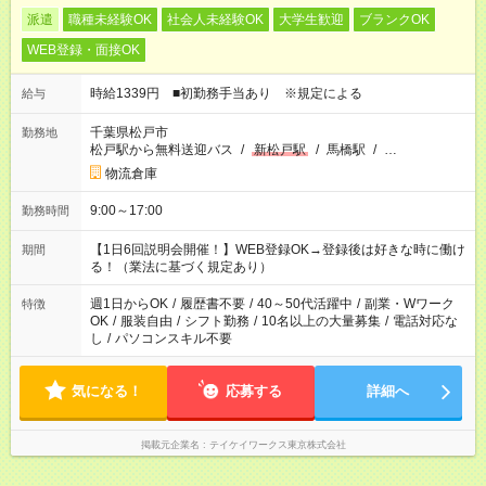
派遣
職種未経験OK
社会人未経験OK
大学生歓迎
ブランクOK
WEB登録・面接OK
時給1339円 ■初勤務手当あり ※規定による
給与
千葉県松戸市
勤務地
松戸駅から無料送迎バス
/
新松戸駅
/
馬橋駅
/
…
物流倉庫
9:00～17:00
勤務時間
【1日6回説明会開催！】WEB登録OK→登録後は好きな時に働け
期間
る！（業法に基づく規定あり）
週1日からOK
/
履歴書不要
/
40～50代活躍中
/
副業・Wワーク
特徴
OK
/
服装自由
/
シフト勤務
/
10名以上の大量募集
/
電話対応な
し
/
パソコンスキル不要
気になる！
応募する
詳細へ
掲載元企業名
テイケイワークス東京株式会社