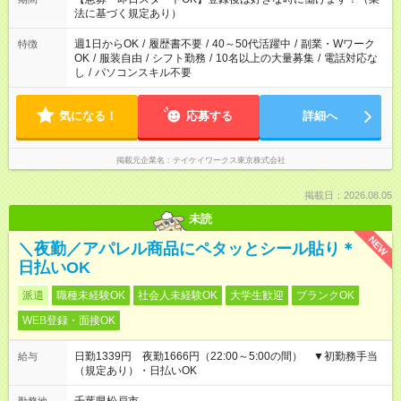
法に基づく規定あり）
週1日からOK
/
履歴書不要
/
40～50代活躍中
/
副業・Wワーク
特徴
OK
/
服装自由
/
シフト勤務
/
10名以上の大量募集
/
電話対応な
し
/
パソコンスキル不要
気になる！
応募する
詳細へ
掲載元企業名
テイケイワークス東京株式会社
掲載日：2026.08.05
未読
NEW
＼夜勤／アパレル商品にペタッとシール貼り＊
日払いOK
派遣
職種未経験OK
社会人未経験OK
大学生歓迎
ブランクOK
WEB登録・面接OK
日勤1339円 夜勤1666円（22:00～5:00の間） ▼初勤務手当
給与
（規定あり）・日払いOK