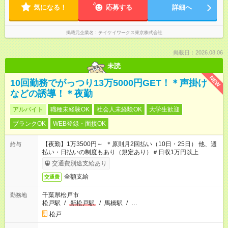
気になる！
応募する
詳細へ
掲載元企業名
テイケイワークス東京株式会社
掲載日：2026.08.06
未読
NEW
10回勤務でがっつり13万5000円GET！＊声掛け
などの誘導！＊夜勤
アルバイト
職種未経験OK
社会人未経験OK
大学生歓迎
ブランクOK
WEB登録・面接OK
【夜勤】1万3500円～ ＊原則月2回払い（10日・25日） 他、週
給与
払い・日払いの制度もあり（規定あり）＃日収1万円以上
交通費別途支給あり
全額支給
交通費
千葉県松戸市
勤務地
松戸駅
/
新松戸駅
/
馬橋駅
/
…
松戸