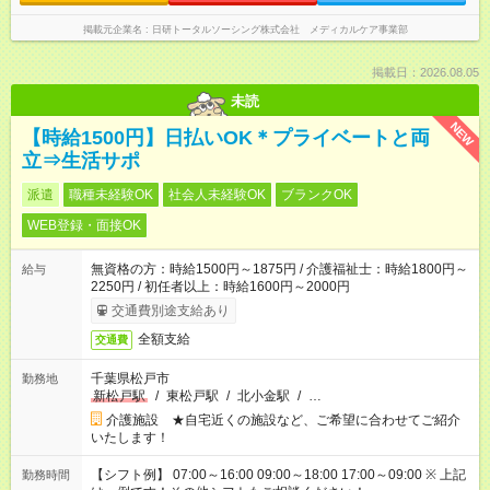
掲載元企業名
日研トータルソーシング株式会社 メディカルケア事業部
掲載日：2026.08.05
未読
NEW
【時給1500円】日払いOK＊プライベートと両
立⇒生活サポ
派遣
職種未経験OK
社会人未経験OK
ブランクOK
WEB登録・面接OK
無資格の方：時給1500円～1875円 / 介護福祉士：時給1800円～
給与
2250円 / 初任者以上：時給1600円～2000円
交通費別途支給あり
全額支給
交通費
千葉県松戸市
勤務地
新松戸駅
/
東松戸駅
/
北小金駅
/
…
介護施設 ★自宅近くの施設など、ご希望に合わせてご紹介
いたします！
【シフト例】 07:00～16:00 09:00～18:00 17:00～09:00 ※ 上記
勤務時間