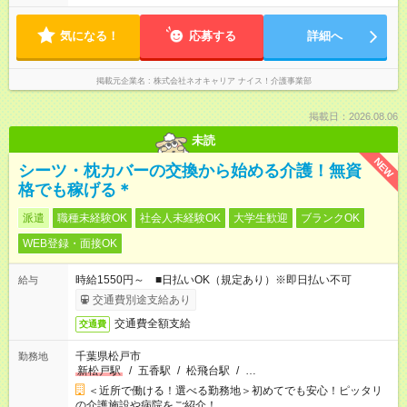
気になる！
応募する
詳細へ
掲載元企業名
株式会社ネオキャリア ナイス！介護事業部
掲載日：2026.08.06
未読
NEW
シーツ・枕カバーの交換から始める介護！無資
格でも稼げる＊
派遣
職種未経験OK
社会人未経験OK
大学生歓迎
ブランクOK
WEB登録・面接OK
時給1550円～ ■日払いOK（規定あり）※即日払い不可
給与
交通費別途支給あり
交通費全額支給
交通費
千葉県松戸市
勤務地
新松戸駅
/
五香駅
/
松飛台駅
/
…
＜近所で働ける！選べる勤務地＞初めてでも安心！ピッタリ
の介護施設や病院をご紹介！