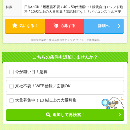
日払いOK
/
履歴書不要
/
40～50代活躍中
/
服装自由
/
シフト勤
特徴
務
/
10名以上の大量募集
/
電話対応なし
/
パソコンスキル不要
気になる！
応募する
詳細へ
掲載元企業名
株式会社ネオキャリア ナイス！介護事業部
こちらの条件も追加しませんか？
今が狙い目！急募
来社不要！WEB登録／面接OK
大量募集中！10名以上の大量募集
追加して再検索！