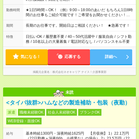
★1日5時間～OK！ （例）9:00～18:00のあいだ もちろん1日8時
勤務時間
間のお仕事もご紹介可能です！ご希望をお聞かせください！★家
庭の都合でお休みが必要な場合も遠慮なくご相談ください。 ※
週最低15時間以上の勤務が必要です
長期のお仕事です。開始日はご相談ください！ ★急募です！
期間
日払いOK
/
履歴書不要
/
40～50代活躍中
/
服装自由
/
シフト勤
特徴
務
/
10名以上の大量募集
/
電話対応なし
/
パソコンスキル不要
気になる！
応募する
詳細へ
掲載元企業名
株式会社ネオキャリア ナイス！介護事業部
未読
<タイパ抜群>ハムなどの製造補助・包装（夜勤）
派遣
職種未経験OK
社会人未経験OK
ブランクOK
WEB登録・面接OK
基本時給1300円・深夜時給1625円 【月収例】 1）22.1万円
給与
（22日勤務＋深夜66h ※残業なしの場合） 2）23.5万円（22日