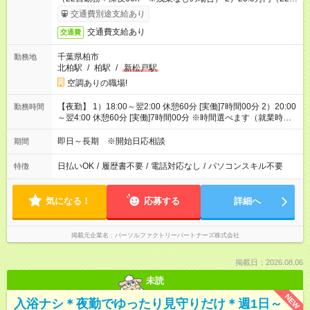
勤務＋深夜110h ※残業なしの場合）
交通費別途支給あり
交通費支給あり
交通費
千葉県柏市
勤務地
北柏駅
/
柏駅
/
新松戸駅
空調ありの職場!
【夜勤】 1）18:00～翌2:00 休憩60分 [実働]7時間00分 2）20:00
勤務時間
～翌4:00 休憩60分 [実働]7時間00分 ※時間選べます（就業時期
によっては勤務時間の変動あり）
即日～長期 ※開始日応相談
期間
日払いOK
/
履歴書不要
/
電話対応なし
/
パソコンスキル不要
特徴
気になる！
応募する
詳細へ
掲載元企業名
パーソルファクトリーパートナーズ株式会社
掲載日：2026.08.06
未読
NEW
入浴ナシ＊夜勤でゆったり見守りだけ＊週1日～