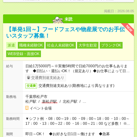
掲載日：2026.08.05
未読
NEW
【単発1回～】フードフェスや物産展でのお手伝
いスタッフ募集！
派遣
職種未経験OK
社会人未経験OK
大学生歓迎
ブランクOK
WEB登録・面接OK
日給1万5000円～※実働5時間で日給7000円のお仕事もありま
給与
す ◆日払い・週払いOK！（規定あり）◆お仕事によって日給も
異なります
交通費別途支給あり
交通費別途支給あり(勤務地により異なります)
交通費
千葉県松戸市
勤務地
松戸駅
/
新松戸駅
/
北松戸駅
/
…
イベント会場
▼シフト例 ・08：00～19：00 ・09：00～18：00 ・10：00～
勤務時間
17：00 ・13：00～22：00 ・16：00～21：00 など多数！ ※お
仕事により勤務時間が異なります
即日～OK！ ◆お好きな日1日～働けます ◆急募
期間