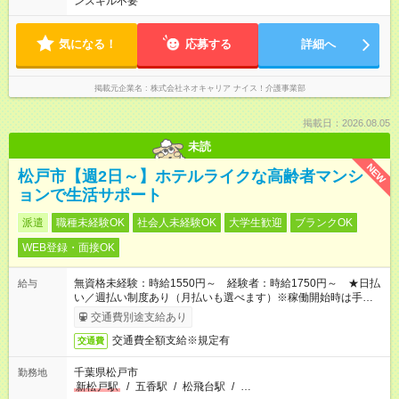
ンスキル不要
気になる！
応募する
詳細へ
掲載元企業名
株式会社ネオキャリア ナイス！介護事業部
掲載日：2026.08.05
未読
NEW
松戸市【週2日～】ホテルライクな高齢者マンシ
ョンで生活サポート
派遣
職種未経験OK
社会人未経験OK
大学生歓迎
ブランクOK
WEB登録・面接OK
無資格未経験：時給1550円～ 経験者：時給1750円～ ★日払
給与
い／週払い制度あり（月払いも選べます）※稼働開始時は手続き
完了次第のお支払いとなります。
交通費別途支給あり
交通費全額支給※規定有
交通費
千葉県松戸市
勤務地
新松戸駅
/
五香駅
/
松飛台駅
/
…