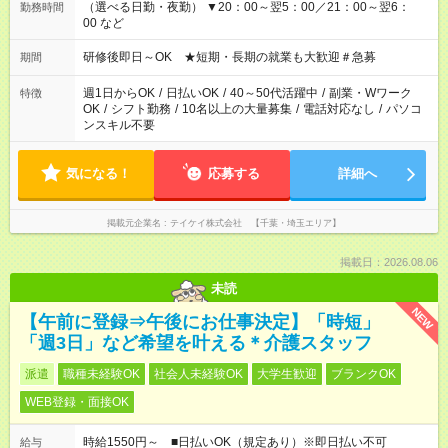
（選べる日勤・夜勤） ▼20：00～翌5：00／21：00～翌6：
勤務時間
00 など
研修後即日～OK ★短期・長期の就業も大歓迎＃急募
期間
週1日からOK
/
日払いOK
/
40～50代活躍中
/
副業・Wワーク
特徴
OK
/
シフト勤務
/
10名以上の大量募集
/
電話対応なし
/
パソコ
ンスキル不要
気になる！
応募する
詳細へ
掲載元企業名
テイケイ株式会社 【千葉・埼玉エリア】
掲載日：2026.08.06
未読
NEW
【午前に登録⇒午後にお仕事決定】「時短」
「週3日」など希望を叶える＊介護スタッフ
派遣
職種未経験OK
社会人未経験OK
大学生歓迎
ブランクOK
WEB登録・面接OK
時給1550円～ ■日払いOK（規定あり）※即日払い不可
給与