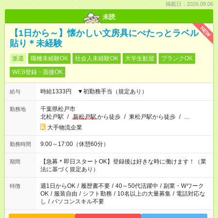
掲載日：2026.08.06
未読
NEW
【1日から～】懐かしい文房具にぺたっとラベル
貼り＊未経験
派遣
職種未経験OK
社会人未経験OK
大学生歓迎
ブランクOK
WEB登録・面接OK
時給1333円 ▼初勤務手当（規定あり）
給与
千葉県松戸市
勤務地
北松戸駅
/
新松戸駅
から徒歩
/
東松戸駅から徒歩
/
…
大手物流企業
9:00～17:00（休憩60分）
勤務時間
【急募＊即日スタートOK】登録後は好きな時に働けます！（業
期間
法に基づく規定あり）
週1日からOK
/
履歴書不要
/
40～50代活躍中
/
副業・Wワーク
特徴
OK
/
服装自由
/
シフト勤務
/
10名以上の大量募集
/
電話対応な
し
/
パソコンスキル不要