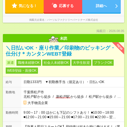
気になる！
応募する
詳細へ
掲載元企業名
パーソルファクトリーパートナーズ株式会社
掲載日：2026.08.05
未読
NEW
＼日払いOK・座り作業／印刷物のピッキング・
仕分け＊カンタンWEBT登録
派遣
職種未経験OK
社会人未経験OK
大学生歓迎
ブランクOK
WEB登録・面接OK
日勤1333円 ▼初勤務手当（規定あり）・日払いOK
給与
千葉県松戸市
勤務地
北松戸駅から徒歩
/
新松戸駅
から徒歩
/
松戸駅から徒歩
/
…
大手物流企業
9:00～17：00 ほかにも下記のシフトあり！ ■10:00～18:00
勤務時間
■12:00～21:00 ■15:00～21:00 ■17:00～21:00 ■22:00～翌
6:00 など ※お仕事、勤務地により勤務時間帯は異なります
【急募＊即日スタートOK】登録後は好きな時に働けます！（業
期間