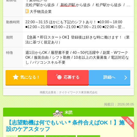
千葉県松戸市
勤務地
北松戸駅から徒歩
/
新松戸駅
から徒歩
/
松戸駅から徒歩
/
…
大手物流企業
22:00～31:15 ほかにも下記のシフトあり！ ■10:00～18:00
勤務時間
■12:00～21:00 ■15:00～21:00 ■17:00～21:00 ■22:00～翌
6:00 など ※お仕事、勤務地により勤務時間帯は異なります
【急募＊即日スタートOK】登録後は好きな時に働けます！（業
期間
法に基づく規定あり）
週1日からOK
/
履歴書不要
/
40～50代活躍中
/
副業・Wワーク
特徴
OK
/
服装自由
/
シフト勤務
/
10名以上の大量募集
/
電話対応な
し
/
パソコンスキル不要
気になる！
応募する
詳細へ
掲載元企業名
テイケイワークス東京株式会社
掲載日：2026.08.05
未読
NEW
【志望動機は何でもいい＊条件合えばOK！】施
設のケアスタッフ