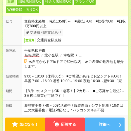
派遣
職種未経験OK
社会人未経験OK
ブランクOK
WEB登録・面接OK
無資格未経験：時給1350円～ ■週払いOK ■扶養内OK ■日収
給与
1万800円以上
交通費別途支給あり
交通費全額支給
交通費
千葉県松戸市
勤務地
新松戸駅
/
北小金駅
/
幸谷駅
/
…
≪自宅からドアtoドアで30分以内！≫ご希望の勤務地を紹介
します。
9:00～18:00（休憩60分） ■ご希望があれば下記シフトもOK！
勤務時間
早番 7:00～16:00 遅番 10:00～19:00 夜勤 16:30～翌9:30 「家族
と休みを合わせたい」 「余裕を持って夕飯の準備がしたい」
「できれば残業はしたくない」 など、ご希望を教えてください
【8月中のスタートOK！急募！】2カ月～ ■ご応募から最短2～
期間
ね。 ※Wワーク希望の方へ 今ご覧のお仕事で希望する勤務時間
3日後に就業が可能です！
と、もう1つのお仕事の勤務時間。 合計で週40時間を超える場
合は応募できません。
履歴書不要
/
40～50代活躍中
/
服装自由
/
シフト勤務
/
10名以
特徴
上の大量募集
/
電話対応なし
/
パソコンスキル不要
気になる！
応募する
詳細へ