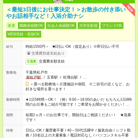
NEW
＜最短3日後にお仕事決定！＞お散歩の付き添い
やお話相手など！入浴介助ナシ
派遣
職種未経験OK
社会人未経験OK
大学生歓迎
ブランクOK
WEB登録・面接OK
時給1550円～ ■日払いOK（規定あり）※即日払い不可
給与
交通費別途支給あり
交通費全額支給
交通費
千葉県松戸市
勤務地
新松戸駅
/
五香駅
/
松飛台駅
/
…
＜選べる勤務地＞介護施設や病院 ※ご自宅の近くなど、お
好きな場所を選べます！
★1日5時間～OK！ （例）9:00～18:00のあいだ もちろん1日8時
勤務時間
間のお仕事もご紹介可能です！ご希望をお聞かせください！★家
庭の都合でお休みが必要な場合も遠慮なくご相談ください。 ※
週最低15時間以上の勤務が必要です
短期2ヵ月～のお仕事です。開始日はご相談ください！ ★急募
期間
です！
日払いOK
/
履歴書不要
/
40～50代活躍中
/
服装自由
/
シフト勤
特徴
務
/
10名以上の大量募集
/
電話対応なし
/
パソコンスキル不要