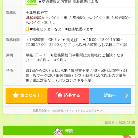
■ 交通費規定内支給 ※派遣先による
交通費
千葉県松戸市
勤務地
新松戸駅
からバイク・車
/
馬橋駅からバイク・車
/
松戸駅か
らバイク・車
/
…
■物流センターなど ■勤務地選べます
＜1日3時間～OK！＞ ▼ 例えば… ▼ 15:00～18:00 15:00～
勤務時間
22:00 17:00～22:00 など こちら以外の時間もお気軽にご相談く
ださい！
単発1日～！ ★勤務開始日や期間はお気軽にご相談くださ
期間
い！ ＃8月～ ＃9月～
週1日からOK
/
日払いOK
/
履歴書不要
/
40～50代活躍中
/
副
特徴
業・WワークOK
/
服装自由
/
シフト勤務
/
10名以上の大量募
集
/
電話対応なし
/
パソコンスキル不要
気になる！
応募する
詳細へ
掲載元企業名
株式会社バイトレ（キャムコムグループ）
掲載日：2026.08.05
未読