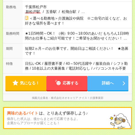
千葉県松戸市
勤務地
新松戸駅
/
五香駅
/
松飛台駅
/
…
＜選べる勤務地＞介護施設や病院 ※ご自宅の近くなど、お
好きな場所を選べます！
★1日5時間～OK！ （例）9:00～18:00のあいだ もちろん1日8時
勤務時間
間のお仕事もご紹介可能です！ご希望をお聞かせください！ ★
家庭の都合でお休みが必要な場合も遠慮なくご相談ください。
※週最低15時間以上の勤務が必要です
短期2ヵ月～のお仕事です。開始日はご相談ください！ ★急募
期間
です！
日払いOK
/
履歴書不要
/
40～50代活躍中
/
服装自由
/
シフト勤
特徴
務
/
10名以上の大量募集
/
電話対応なし
/
パソコンスキル不要
気になる！
応募する
詳細へ
掲載元企業名
株式会社ネオキャリア ナイス！介護事業部
興味のあるバイト
は、とりあえず保存しよう♪
保存した求人は、後からまとめて応募できるよ。
企業からアプローチが届くことも！