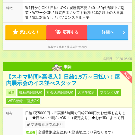
週1日からOK
/
日払いOK
/
履歴書不要
/
40～50代活躍中
/
副
特徴
業・WワークOK
/
服装自由
/
シフト勤務
/
10名以上の大量募
集
/
電話対応なし
/
パソコンスキル不要
気になる！
応募する
詳細へ
掲載元企業名
株式会社fosbury
掲載日：2026.08.05
未読
NEW
【スキマ時間×高収入】日給1.5万～日払い！屋
内展示会のイス並べスタッフ
派遣
職種未経験OK
社会人未経験OK
大学生歓迎
ブランクOK
WEB登録・面接OK
日給1万5000円～※実働5時間で日給7000円のお仕事もありま
給与
す ◆日払い・週払いOK！（規定あり）◆お仕事によって日給も
異なります
交通費別途支給あり
交通費別途支給あり(勤務地により異なります)
交通費