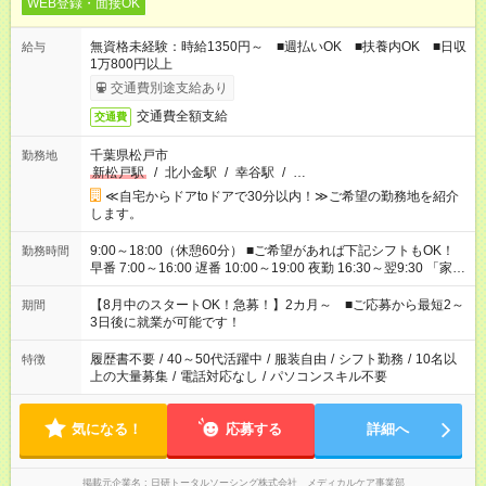
WEB登録・面接OK
無資格未経験：時給1350円～ ■週払いOK ■扶養内OK ■日収
給与
1万800円以上
交通費別途支給あり
交通費全額支給
交通費
千葉県松戸市
勤務地
新松戸駅
/
北小金駅
/
幸谷駅
/
…
≪自宅からドアtoドアで30分以内！≫ご希望の勤務地を紹介
します。
9:00～18:00（休憩60分） ■ご希望があれば下記シフトもOK！
勤務時間
早番 7:00～16:00 遅番 10:00～19:00 夜勤 16:30～翌9:30 「家族
と休みを合わせたい」 「余裕を持って夕飯の準備がしたい」
「できれば残業はしたくない」 など、ご希望を教えてください
【8月中のスタートOK！急募！】2カ月～ ■ご応募から最短2～
期間
ね。 ※Wワーク希望の方へ 今ご覧のお仕事で希望する勤務時間
3日後に就業が可能です！
と、もう1つのお仕事の勤務時間。 合計で週40時間を超える場
合は応募できません。
履歴書不要
/
40～50代活躍中
/
服装自由
/
シフト勤務
/
10名以
特徴
上の大量募集
/
電話対応なし
/
パソコンスキル不要
気になる！
応募する
詳細へ
掲載元企業名
日研トータルソーシング株式会社 メディカルケア事業部