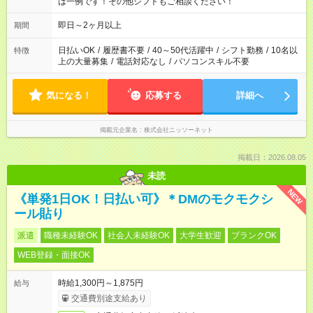
は一例です！その他シフトもご相談ください！
即日～2ヶ月以上
期間
日払いOK
/
履歴書不要
/
40～50代活躍中
/
シフト勤務
/
10名以
特徴
上の大量募集
/
電話対応なし
/
パソコンスキル不要
気になる！
応募する
詳細へ
掲載元企業名
株式会社ニッソーネット
掲載日：2026.08.05
未読
NEW
《単発1日OK！日払い可》＊DMのモクモクシ
ール貼り
派遣
職種未経験OK
社会人未経験OK
大学生歓迎
ブランクOK
WEB登録・面接OK
時給1,300円～1,875円
給与
交通費別途支給あり