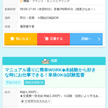
機械・プラント・エンジニアリング
09:00-17:45（休憩60分）実働7時間45分（残業少なめ！）
勤務時間
即日～長期 ※開始日相談OK
期間
履歴書不要
特徴
気になる！
応募する
詳細へ
未読
マニュアル通りに簡単WORK◆未経験から好き
な時にお仕事できる！単発OK◎試験監督
アルバイト
職種未経験OK
時給1,300円～
給与
★交通費一部支給 時給1,300円～ ※試験・役割により手当あり
※勤務回数により昇給あり 【即給（前払い）オプションあ
交通費別途支給あり
り！】 希望される場合、勤務から1週間ほどで給与の一部を受け
取れます。 ※手数料418円がかかります。 【過去試験日の収入