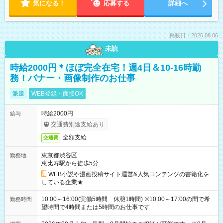
気になる！
応募する
詳細へ
掲載日：2026.08.06
未読
時給2000円＊ほぼ完全在宅！週4日＆10-16時勤
務！バナー・画像制作のお仕事
派遣
WEB登録・面接OK
時給2000円
給与
交通費別途支給あり
全額支給
交通費
東京都渋谷区
勤務地
恵比寿駅から徒歩5分
WEB小説や漫画投稿サイト運営&人気コンテンツの書籍化を
している企業★
10:00～16:00(実働5時間 休憩1時間) ※10:00～17:00の間で希
勤務時間
望時間で4時間または5時間のお仕事です