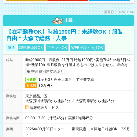
掲載日：2026.08.06
未読
【在宅勤務OK】時給1900円！未経験OK！服装
自由＊大森で総務・人事
派遣
職種未経験OK
ブランクOK
WEB登録・面接OK
時給1900円 月収例 31万円 時給1900円×実働7h45m×週5日×4
給与
週+残業10h ※月収例を保証するものではありません。※給与即
受取りサービス利用可（利用条件有）
交通費別途支給あり
1ヶ月3万円を上限として実費支給
交通費
30万円～
月収例
東京都品川区
勤務地
大森(東京都)駅から徒歩3分
/
大森海岸駅から徒歩6分
情報処理サ－ビス
09:00-17:30（休憩45分）実働7時間45分
勤務時間
2026年09月01日スタート、期間限定 ※開始日相談OK ※9月
期間
～！