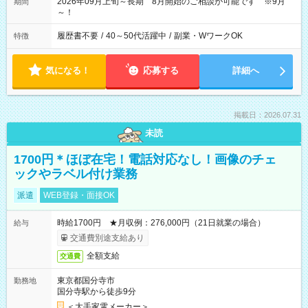
2026年09月上旬～長期 8月開始のご相談が可能です ※9月
期間
～！
履歴書不要
/
40～50代活躍中
/
副業・WワークOK
特徴
気になる！
応募する
詳細へ
掲載日：2026.07.31
未読
1700円＊ほぼ在宅！電話対応なし！画像のチェ
ックやラベル付け業務
派遣
WEB登録・面接OK
時給1700円 ★月収例：276,000円（21日就業の場合）
給与
交通費別途支給あり
全額支給
交通費
東京都国分寺市
勤務地
国分寺駅から徒歩9分
＜大手家電メーカー＞