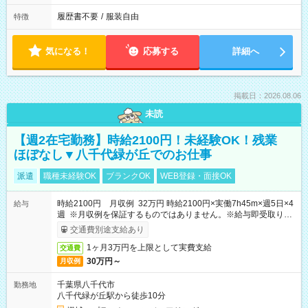
履歴書不要
/
服装自由
特徴
気になる！
応募する
詳細へ
掲載日：2026.08.06
未読
【週2在宅勤務】時給2100円！未経験OK！残業
ほぼなし▼八千代緑が丘でのお仕事
派遣
職種未経験OK
ブランクOK
WEB登録・面接OK
時給2100円 月収例 32万円 時給2100円×実働7h45m×週5日×4
給与
週 ※月収例を保証するものではありません。※給与即受取りサ
ービス利用可（利用条件有）
交通費別途支給あり
1ヶ月3万円を上限として実費支給
交通費
30万円～
月収例
千葉県八千代市
勤務地
八千代緑が丘駅から徒歩10分