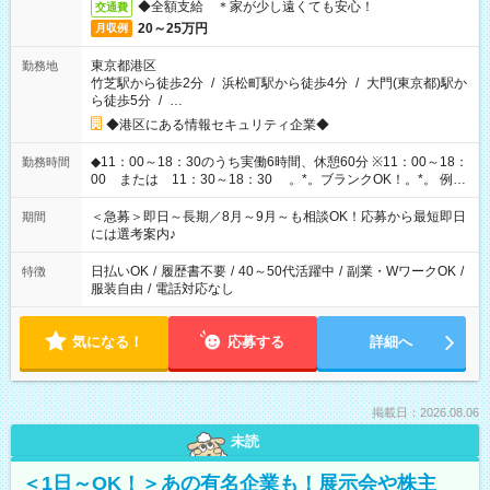
◆全額支給 ＊家が少し遠くても安心！
交通費
20～25万円
月収例
東京都港区
勤務地
竹芝駅から徒歩2分
/
浜松町駅から徒歩4分
/
大門(東京都)駅か
ら徒歩5分
/
…
◆港区にある情報セキュリティ企業◆
◆11：00～18：30のうち実働6時間、休憩60分 ※11：00～18：
勤務時間
00 または 11：30～18：30 。*。ブランクOK！。*。 例え
ば前職が、 在宅/財団法人/事務/コールセンター/受付/販売/カフェ
スタッフ スイーツ販売/ホテルフロント/化粧品販売/など 様々な
＜急募＞即日～長期／8月～9月～も相談OK！応募から最短即日
期間
業界から入社して活躍されています♪
には選考案内♪
日払いOK
/
履歴書不要
/
40～50代活躍中
/
副業・WワークOK
/
特徴
服装自由
/
電話対応なし
気になる！
応募する
詳細へ
掲載日：2026.08.06
未読
＜1日～OK！＞あの有名企業も！展示会や株主