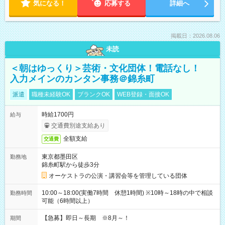
気になる！
応募する
詳細へ
掲載日：2026.08.06
未読
＜朝はゆっくり＞芸術・文化団体！電話なし！
入力メインのカンタン事務＠錦糸町
派遣
職種未経験OK
ブランクOK
WEB登録・面接OK
時給1700円
給与
交通費別途支給あり
全額支給
交通費
東京都墨田区
勤務地
錦糸町駅から徒歩3分
オーケストラの公演・講習会等を管理している団体
10:00～18:00(実働7時間 休憩1時間) ※10時～18時の中で相談
勤務時間
可能（6時間以上）
【急募】即日～長期 ※8月～！
期間