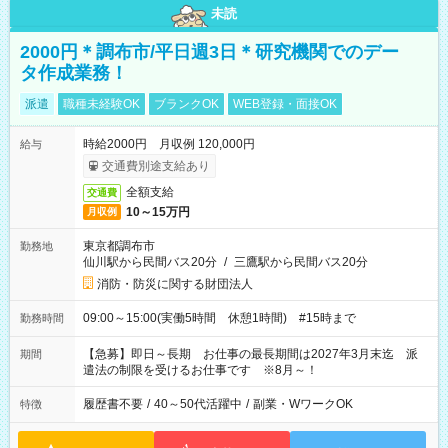
未読
2000円＊調布市/平日週3日＊研究機関でのデー
タ作成業務！
派遣
職種未経験OK
ブランクOK
WEB登録・面接OK
時給2000円 月収例 120,000円
給与
交通費別途支給あり
全額支給
交通費
10～15万円
月収例
東京都調布市
勤務地
仙川駅から民間バス20分
/
三鷹駅から民間バス20分
消防・防災に関する財団法人
09:00～15:00(実働5時間 休憩1時間) #15時まで
勤務時間
【急募】即日～長期 お仕事の最長期間は2027年3月末迄 派
期間
遣法の制限を受けるお仕事です ※8月～！
履歴書不要
/
40～50代活躍中
/
副業・WワークOK
特徴