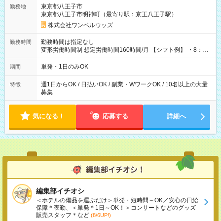
用期間なし
東京都八王子市
勤務地
東京都八王子市明神町（最寄り駅：京王八王子駅）
株式会社ワンベルウッズ
勤務時間は指定なし
勤務時間
変形労働時間制 想定労働時間160時間/月 【シフト例】 ・8：00
～21：00
単発・1日のみOK
期間
週1日からOK / 日払いOK / 副業・WワークOK / 10名以上の大量
特徴
募集
気になる！
応募する
詳細へ
編集部イチオシ
＜ホテルの備品を運ぶだけ＞単発・短時間～OK／安心の日給
保障＊夜勤、＜単発＊1日～OK！＞コンサートなどのグッズ
販売スタッフ＊など
(8/6UP!)