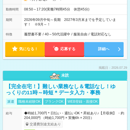
08:50～17:20(実働7時間45分 休憩45分)
勤務時間
2026年09月中旬～長期 2027年3月末までを予定していま
期間
す！ ※9月～！
履歴書不要
/
40～50代活躍中
/
服装自由
/
電話対応なし
特徴
気になる！
応募する
詳細へ
掲載日：2026.07.29
未読
【完全在宅！】難しい業務なし＆電話なし！ゆ
っくりの11時～時短＊データ入力・事務
派遣
職種未経験OK
ブランクOK
WEB登録・面接OK
◆時給1,700円＊日払い・週払いOK＊昇給あり♪【月収例】 ・約
給与
204,000円 （時給1,700円 × 実働6h × 20日）
交通費別途支給あり