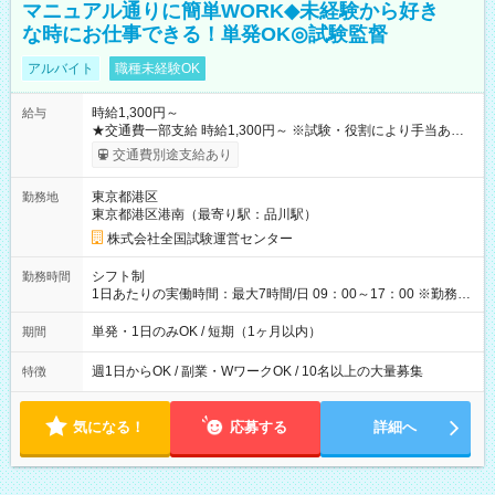
マニュアル通りに簡単WORK◆未経験から好き
な時にお仕事できる！単発OK◎試験監督
アルバイト
職種未経験OK
時給1,300円～
給与
★交通費一部支給 時給1,300円～ ※試験・役割により手当あり
※勤務回数により昇給あり 【即給（前払い）オプションあ
交通費別途支給あり
り！】 希望される場合、勤務から1週間ほどで給与の一部を受け
取れます。 ※手数料418円がかかります。 【過去試験日の収入
東京都港区
勤務地
例】 ・河合塾模擬試験 8:30～17:30（休憩1時間） 時給1,300円
東京都港区港南（最寄り駅：品川駅）
×8時間＝日収10,400円＋交通費 ※当日の役割により時給＋100
円の場合あり ・国家試験 7:00～13:30（休憩なし） 時給1,300
株式会社全国試験運営センター
円（役割手当＋100円）×6時間＝日収8,400円＋交通費 【試用期
間】試用期間なし
シフト制
勤務時間
1日あたりの実働時間：最大7時間/日 09：00～17：00 ※勤務時
間は 試験により異なります。
単発・1日のみOK / 短期（1ヶ月以内）
期間
週1日からOK / 副業・WワークOK / 10名以上の大量募集
特徴
気になる！
応募する
詳細へ