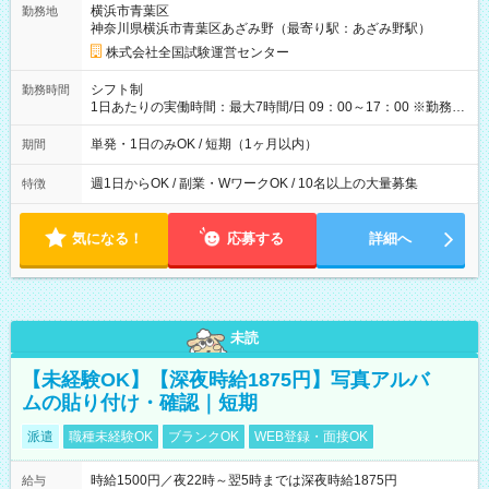
横浜市青葉区
勤務地
例】 ・河合塾模擬試験 8:30～17:30（休憩1時間） 時給1,300円
神奈川県横浜市青葉区あざみ野（最寄り駅：あざみ野駅）
×8時間＝日収10,400円＋交通費 ※当日の役割により時給＋100
円の場合あり ・国家試験 7:00～13:30（休憩なし） 時給1,300
株式会社全国試験運営センター
円（役割手当＋100円）×6時間＝日収8,400円＋交通費 【試用期
間】試用期間なし
シフト制
勤務時間
1日あたりの実働時間：最大7時間/日 09：00～17：00 ※勤務時
間は 試験により異なります。
単発・1日のみOK / 短期（1ヶ月以内）
期間
週1日からOK / 副業・WワークOK / 10名以上の大量募集
特徴
気になる！
応募する
詳細へ
未読
【未経験OK】【深夜時給1875円】写真アルバ
ムの貼り付け・確認｜短期
派遣
職種未経験OK
ブランクOK
WEB登録・面接OK
時給1500円／夜22時～翌5時までは深夜時給1875円
給与