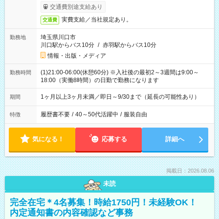
交通費別途支給あり
実費支給／当社規定あり。
交通費
埼玉県川口市
勤務地
川口駅からバス10分
/
赤羽駅からバス10分
情報・出版・メディア
(1)21:00-06:00(休憩60分) ※入社後の最初2～3週間は9:00～
勤務時間
18:00（実働8時間）の日勤で勤務になります
1ヶ月以上3ヶ月未満／即日～9/30まで（延長の可能性あり）
期間
履歴書不要
/
40～50代活躍中
/
服装自由
特徴
気になる！
応募する
詳細へ
掲載日：2026.08.06
未読
完全在宅＊4名募集！時給1750円！未経験OK！
内定通知書の内容確認など事務