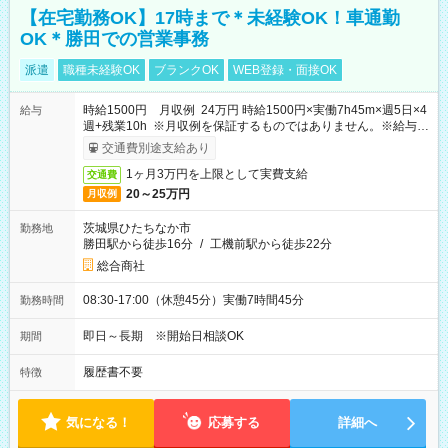
【在宅勤務OK】17時まで＊未経験OK！車通勤
OK＊勝田での営業事務
派遣
職種未経験OK
ブランクOK
WEB登録・面接OK
時給1500円 月収例 24万円 時給1500円×実働7h45m×週5日×4
給与
週+残業10h ※月収例を保証するものではありません。※給与即
受取りサービス利用可（利用条件有）
交通費別途支給あり
1ヶ月3万円を上限として実費支給
交通費
20～25万円
月収例
茨城県ひたちなか市
勤務地
勝田駅から徒歩16分
/
工機前駅から徒歩22分
総合商社
08:30-17:00（休憩45分）実働7時間45分
勤務時間
即日～長期 ※開始日相談OK
期間
履歴書不要
特徴
気になる！
応募する
詳細へ