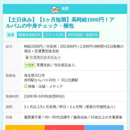
未読
【土日休み】【1ヶ月短期】高時給1500円！ア
ルバムの中身チェック・梱包
派遣
職種未経験OK
ブランクOK
WEB登録・面接OK
時給1500円／月収例：252,000円＝1,500円×8時間×21日勤務の
給与
場合＋交通費別途支給
交通費別途支給あり
実費支給／当社規定あり。
交通費
埼玉県川口市
勤務地
赤羽駅からバス10分
/
川口元郷駅
情報・出版・メディア
(1)09:00-18:00(休憩60分)
勤務時間
1ヶ月以上3ヶ月未満／即日～1ヵ月間（更新の可能性あり）
期間
履歴書不要
/
40～50代活躍中
/
服装自由
/
10名以上の大量募集
特徴