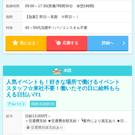
09:00～17:30(実働7時間30分 休憩1時間)
勤務時間
【急募】即日～長期 ※即日～！
期間
40～50代活躍中
/
パソコンスキル不要
特徴
気になる！
応募する
詳細へ
未読
人気イベントも！好きな場所で働けるイベント
スタッフ☆来社不要！働いたその日に給料もら
える日払い/T1
アルバイト
職種未経験OK
日給13,000円～
給与
＋交通費支給 ★交通費全額支給！ ┗案件により規定あり ★日払
いOK！（規定あり） ┗働いたその日に現金GET♪ お仕事後はコ
交通費別途支給あり
ンビニATMから 日払い分を引き落とせます！ 【試用期間】試