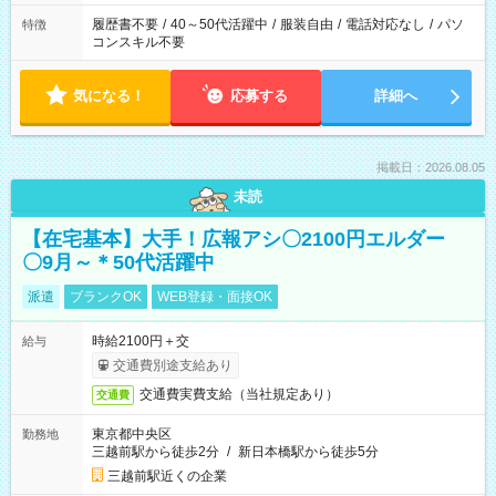
履歴書不要
/
40～50代活躍中
/
服装自由
/
電話対応なし
/
パソ
特徴
コンスキル不要
気になる！
応募する
詳細へ
掲載日：2026.08.05
未読
【在宅基本】大手！広報アシ〇2100円エルダー
〇9月～＊50代活躍中
派遣
ブランクOK
WEB登録・面接OK
時給2100円＋交
給与
交通費別途支給あり
交通費実費支給（当社規定あり）
交通費
東京都中央区
勤務地
三越前駅から徒歩2分
/
新日本橋駅から徒歩5分
三越前駅近くの企業