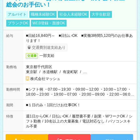
総会のお手伝い！
アルバイト
職種未経験OK
社会人未経験OK
大学生歓迎
ブランクOK
WEB登録・面接OK
■日給16,840円～ ■日払いOK ■実働3時間5,120円のお仕事あ
給与
ります！
交通費別途支給あり
一部支給
交通費
東京都千代田区
勤務地
東京駅
/
水道橋駅
/
有楽町駅
/
…
株式会社マッシュ
■シフト例 ・07:00～19:30 ・09:00～12:00 ・10:00～17:00 ・
勤務時間
18:00～23:00 ・19:00～07:00 ・20:00～09:00 ・22:00～06:00
etc ★最短で3時間で5,120円のお仕事から 15時間で2万円近く稼
げるお仕事も！ ご希望のお時間に合わせてご紹介！ ※シフトは
■１日のみ・1回だけお仕事OK！
期間
現場によって異なります。 ※勿論、休憩時間はあるのでご安心
ください！
週1日からOK
/
日払いOK
/
履歴書不要
/
副業・WワークOK
/
シ
特徴
フト勤務
/
10名以上の大量募集
/
電話対応なし
/
パソコンスキ
ル不要