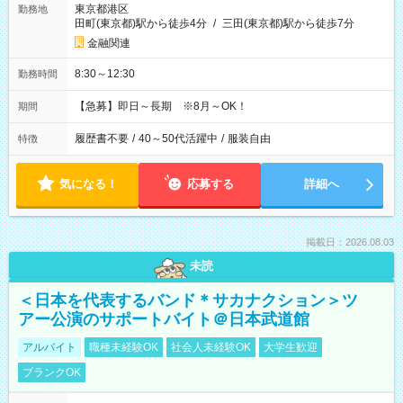
東京都港区
勤務地
田町(東京都)駅から徒歩4分
/
三田(東京都)駅から徒歩7分
金融関連
8:30～12:30
勤務時間
【急募】即日～長期 ※8月～OK！
期間
履歴書不要
/
40～50代活躍中
/
服装自由
特徴
気になる！
応募する
詳細へ
掲載日：2026.08.03
未読
＜日本を代表するバンド＊サカナクション＞ツ
アー公演のサポートバイト＠日本武道館
アルバイト
職種未経験OK
社会人未経験OK
大学生歓迎
ブランクOK