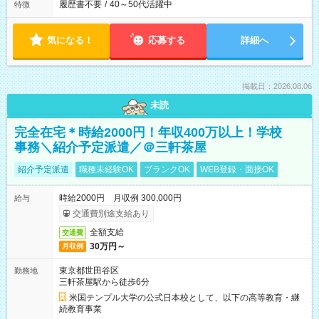
履歴書不要
/
40～50代活躍中
特徴
気になる！
応募する
詳細へ
掲載日：2026.08.06
未読
完全在宅＊時給2000円！年収400万以上！学校
事務＼紹介予定派遣／＠三軒茶屋
紹介予定派遣
職種未経験OK
ブランクOK
WEB登録・面接OK
時給2000円 月収例 300,000円
給与
交通費別途支給あり
全額支給
交通費
30万円～
月収例
東京都世田谷区
勤務地
三軒茶屋駅から徒歩6分
米国テンプル大学の公式日本校として、以下の高等教育・継
続教育事業