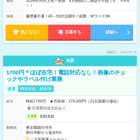
2026年09月上旬～長期 8月開始のご相談が可能です ※9月
期間
～！
履歴書不要
/
40～50代活躍中
/
副業・WワークOK
特徴
気になる！
応募する
詳細へ
掲載日：2026.07.31
未読
1700円＊ほぼ在宅！電話対応なし！画像のチェ
ックやラベル付け業務
派遣
WEB登録・面接OK
時給1700円 ★月収例：276,000円（21日就業の場合）
給与
交通費別途支給あり
全額支給
交通費
東京都国分寺市
勤務地
国分寺駅から徒歩9分
＜大手家電メーカー＞