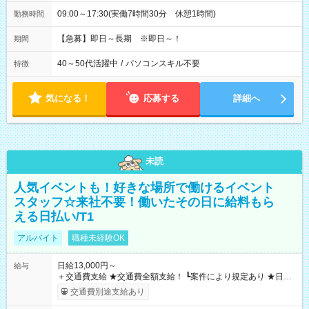
09:00～17:30(実働7時間30分 休憩1時間)
勤務時間
【急募】即日～長期 ※即日～！
期間
40～50代活躍中
/
パソコンスキル不要
特徴
気になる！
応募する
詳細へ
未読
人気イベントも！好きな場所で働けるイベント
スタッフ☆来社不要！働いたその日に給料もら
える日払い/T1
アルバイト
職種未経験OK
日給13,000円～
給与
＋交通費支給 ★交通費全額支給！ ┗案件により規定あり ★日払
いOK！（規定あり） ┗働いたその日に現金GET♪ お仕事後はコ
交通費別途支給あり
ンビニATMから 日払い分を引き落とせます！ 【試用期間】試