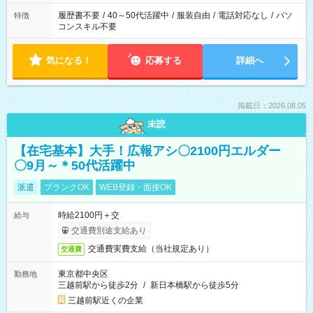
履歴書不要
/
40～50代活躍中
/
服装自由
/
電話対応なし
/
パソ
特徴
コンスキル不要
気になる！
応募する
詳細へ
掲載日：2026.08.05
未読
【在宅基本】大手！広報アシ〇2100円エルダー
〇9月～＊50代活躍中
派遣
ブランクOK
WEB登録・面接OK
時給2100円＋交
給与
交通費別途支給あり
交通費実費支給（当社規定あり）
交通費
東京都中央区
勤務地
三越前駅から徒歩2分
/
新日本橋駅から徒歩5分
三越前駅近くの企業