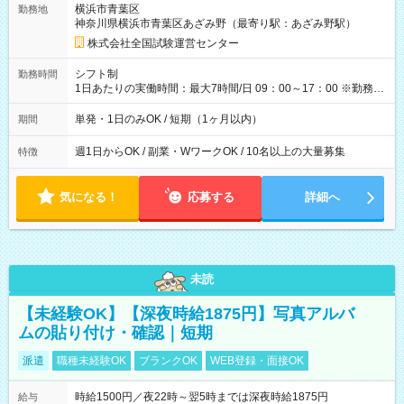
横浜市青葉区
勤務地
例】 ・河合塾模擬試験 8:30～17:30（休憩1時間） 時給1,300円
神奈川県横浜市青葉区あざみ野（最寄り駅：あざみ野駅）
×8時間＝日収10,400円＋交通費 ※当日の役割により時給＋100
円の場合あり ・国家試験 7:00～13:30（休憩なし） 時給1,300
株式会社全国試験運営センター
円（役割手当＋100円）×6時間＝日収8,400円＋交通費 【試用期
間】試用期間なし
シフト制
勤務時間
1日あたりの実働時間：最大7時間/日 09：00～17：00 ※勤務時
間は 試験により異なります。
単発・1日のみOK / 短期（1ヶ月以内）
期間
週1日からOK / 副業・WワークOK / 10名以上の大量募集
特徴
気になる！
応募する
詳細へ
未読
【未経験OK】【深夜時給1875円】写真アルバ
ムの貼り付け・確認｜短期
派遣
職種未経験OK
ブランクOK
WEB登録・面接OK
時給1500円／夜22時～翌5時までは深夜時給1875円
給与