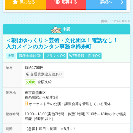
気になる！
応募する
詳細へ
掲載日：2026.08.06
未読
＜朝はゆっくり＞芸術・文化団体！電話なし！
入力メインのカンタン事務＠錦糸町
派遣
職種未経験OK
ブランクOK
WEB登録・面接OK
時給1700円
給与
交通費別途支給あり
全額支給
交通費
東京都墨田区
勤務地
錦糸町駅から徒歩3分
オーケストラの公演・講習会等を管理している団体
10:00～18:00(実働7時間 休憩1時間) ※10時～18時の中で相談
勤務時間
可能（6時間以上）
【急募】即日～長期 ※8月～！
期間