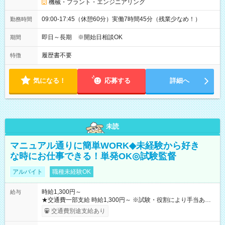
機械・プラント・エンジニアリング
09:00-17:45（休憩60分）実働7時間45分（残業少なめ！）
勤務時間
即日～長期 ※開始日相談OK
期間
履歴書不要
特徴
気になる！
応募する
詳細へ
未読
マニュアル通りに簡単WORK◆未経験から好き
な時にお仕事できる！単発OK◎試験監督
アルバイト
職種未経験OK
時給1,300円～
給与
★交通費一部支給 時給1,300円～ ※試験・役割により手当あり
※勤務回数により昇給あり 【即給（前払い）オプションあ
交通費別途支給あり
り！】 希望される場合、勤務から1週間ほどで給与の一部を受け
取れます。 ※手数料418円がかかります。 【過去試験日の収入