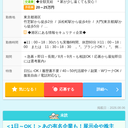
◆全額支給 ＊家が少し遠くても安心！
交通費
20～25万円
月収例
東京都港区
勤務地
竹芝駅から徒歩2分
/
浜松町駅から徒歩4分
/
大門(東京都)駅か
ら徒歩5分
/
…
◆港区にある情報セキュリティ企業◆
◆11：00～18：30のうち実働6時間、休憩60分 ※11：00～18：
勤務時間
00 または 11：30～18：30 。*。ブランクOK！。*。 例え
ば前職が、 在宅/財団法人/事務/コールセンター/受付/販売/カフェ
スタッフ スイーツ販売/ホテルフロント/化粧品販売/など 様々な
＜急募＞即日～長期／8月～9月～も相談OK！応募から最短即日
期間
業界から入社して活躍されています♪
には選考案内♪
日払いOK
/
履歴書不要
/
40～50代活躍中
/
副業・WワークOK
/
特徴
服装自由
/
電話対応なし
気になる！
応募する
詳細へ
掲載日：2026.08.06
未読
＜1日～OK！＞あの有名企業も！展示会や株主