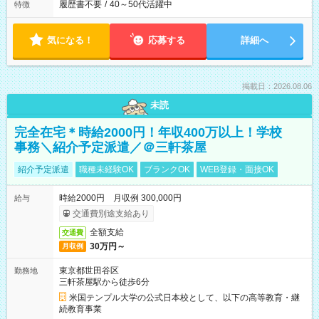
履歴書不要
/
40～50代活躍中
特徴
気になる！
応募する
詳細へ
掲載日：2026.08.06
未読
完全在宅＊時給2000円！年収400万以上！学校
事務＼紹介予定派遣／＠三軒茶屋
紹介予定派遣
職種未経験OK
ブランクOK
WEB登録・面接OK
時給2000円 月収例 300,000円
給与
交通費別途支給あり
全額支給
交通費
30万円～
月収例
東京都世田谷区
勤務地
三軒茶屋駅から徒歩6分
米国テンプル大学の公式日本校として、以下の高等教育・継
続教育事業