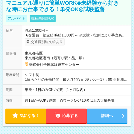
マニュアル通りに簡単WORK◆未経験から好き
な時にお仕事できる！単発OK◎試験監督
アルバイト
職種未経験OK
時給1,300円～
給与
★交通費一部支給 時給1,300円～ ※試験・役割により手当あり
※勤務回数により昇給あり 【即給（前払い）オプションあ
交通費別途支給あり
り！】 希望される場合、勤務から1週間ほどで給与の一部を受け
取れます。 ※手数料418円がかかります。 【過去試験日の収入
東京都港区
勤務地
例】 ・河合塾模擬試験 8:30～17:30（休憩1時間） 時給1,300円
東京都港区港南（最寄り駅：品川駅）
×8時間＝日収10,400円＋交通費 ※当日の役割により時給＋100
円の場合あり ・国家試験 7:00～13:30（休憩なし） 時給1,300
株式会社全国試験運営センター
円（役割手当＋100円）×6時間＝日収8,400円＋交通費 【試用期
間】試用期間なし
シフト制
勤務時間
1日あたりの実働時間：最大7時間/日 09：00～17：00 ※勤務時
間は 試験により異なります。
単発・1日のみOK / 短期（1ヶ月以内）
期間
週1日からOK / 副業・WワークOK / 10名以上の大量募集
特徴
気になる！
応募する
詳細へ