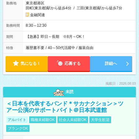
東京都港区
勤務地
田町(東京都)駅から徒歩4分
/
三田(東京都)駅から徒歩7分
金融関連
8:30～12:30
勤務時間
【急募】即日～長期 ※8月～OK！
期間
履歴書不要
/
40～50代活躍中
/
服装自由
特徴
気になる！
応募する
詳細へ
掲載日：2026.08.03
未読
＜日本を代表するバンド＊サカナクション＞ツ
アー公演のサポートバイト＠日本武道館
アルバイト
職種未経験OK
社会人未経験OK
大学生歓迎
ブランクOK