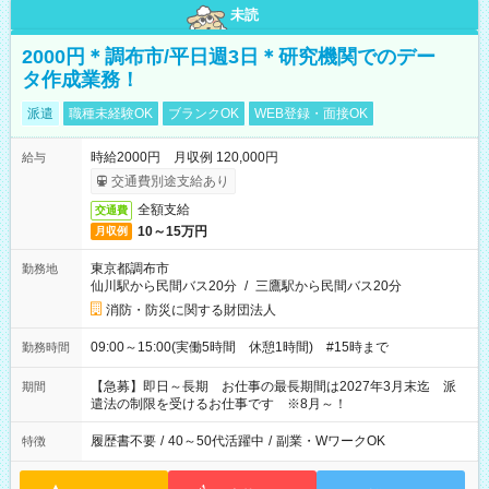
未読
2000円＊調布市/平日週3日＊研究機関でのデー
タ作成業務！
派遣
職種未経験OK
ブランクOK
WEB登録・面接OK
時給2000円 月収例 120,000円
給与
交通費別途支給あり
全額支給
交通費
10～15万円
月収例
東京都調布市
勤務地
仙川駅から民間バス20分
/
三鷹駅から民間バス20分
消防・防災に関する財団法人
09:00～15:00(実働5時間 休憩1時間) #15時まで
勤務時間
【急募】即日～長期 お仕事の最長期間は2027年3月末迄 派
期間
遣法の制限を受けるお仕事です ※8月～！
履歴書不要
/
40～50代活躍中
/
副業・WワークOK
特徴