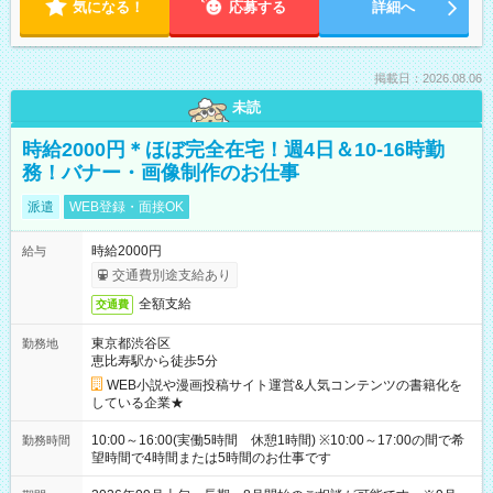
気になる！
応募する
詳細へ
掲載日：2026.08.06
未読
時給2000円＊ほぼ完全在宅！週4日＆10-16時勤
務！バナー・画像制作のお仕事
派遣
WEB登録・面接OK
時給2000円
給与
交通費別途支給あり
全額支給
交通費
東京都渋谷区
勤務地
恵比寿駅から徒歩5分
WEB小説や漫画投稿サイト運営&人気コンテンツの書籍化を
している企業★
10:00～16:00(実働5時間 休憩1時間) ※10:00～17:00の間で希
勤務時間
望時間で4時間または5時間のお仕事です