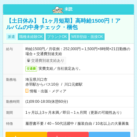
未読
【土日休み】【1ヶ月短期】高時給1500円！ア
ルバムの中身チェック・梱包
派遣
職種未経験OK
ブランクOK
WEB登録・面接OK
時給1500円／月収例：252,000円＝1,500円×8時間×21日勤務の
給与
場合＋交通費別途支給
交通費別途支給あり
実費支給／当社規定あり。
交通費
埼玉県川口市
勤務地
赤羽駅からバス10分
/
川口元郷駅
情報・出版・メディア
(1)09:00-18:00(休憩60分)
勤務時間
1ヶ月以上3ヶ月未満／即日～1ヵ月間（更新の可能性あり）
期間
履歴書不要
/
40～50代活躍中
/
服装自由
/
10名以上の大量募集
特徴