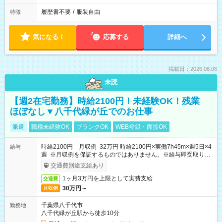
履歴書不要
/
服装自由
特徴
気になる！
応募する
詳細へ
掲載日：2026.08.06
未読
【週2在宅勤務】時給2100円！未経験OK！残業
ほぼなし▼八千代緑が丘でのお仕事
派遣
職種未経験OK
ブランクOK
WEB登録・面接OK
時給2100円 月収例 32万円 時給2100円×実働7h45m×週5日×4
給与
週 ※月収例を保証するものではありません。※給与即受取りサ
ービス利用可（利用条件有）
交通費別途支給あり
1ヶ月3万円を上限として実費支給
交通費
30万円～
月収例
千葉県八千代市
勤務地
八千代緑が丘駅から徒歩10分