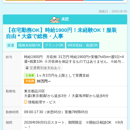
掲載日：2026.08.06
未読
【在宅勤務OK】時給1900円！未経験OK！服装
自由＊大森で総務・人事
派遣
職種未経験OK
ブランクOK
WEB登録・面接OK
時給1900円 月収例 31万円 時給1900円×実働7h45m×週5日×4
給与
週+残業10h ※月収例を保証するものではありません。※給与即
受取りサービス利用可（利用条件有）
交通費別途支給あり
1ヶ月3万円を上限として実費支給
交通費
30万円～
月収例
東京都品川区
勤務地
大森(東京都)駅から徒歩3分
/
大森海岸駅から徒歩6分
情報処理サ－ビス
09:00-17:30（休憩45分）実働7時間45分
勤務時間
2026年09月01日スタート、期間限定 ※開始日相談OK ※9月
期間
～！