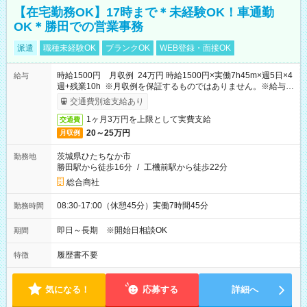
【在宅勤務OK】17時まで＊未経験OK！車通勤
OK＊勝田での営業事務
派遣
職種未経験OK
ブランクOK
WEB登録・面接OK
時給1500円 月収例 24万円 時給1500円×実働7h45m×週5日×4
給与
週+残業10h ※月収例を保証するものではありません。※給与即
受取りサービス利用可（利用条件有）
交通費別途支給あり
1ヶ月3万円を上限として実費支給
交通費
20～25万円
月収例
茨城県ひたちなか市
勤務地
勝田駅から徒歩16分
/
工機前駅から徒歩22分
総合商社
08:30-17:00（休憩45分）実働7時間45分
勤務時間
即日～長期 ※開始日相談OK
期間
履歴書不要
特徴
気になる！
応募する
詳細へ