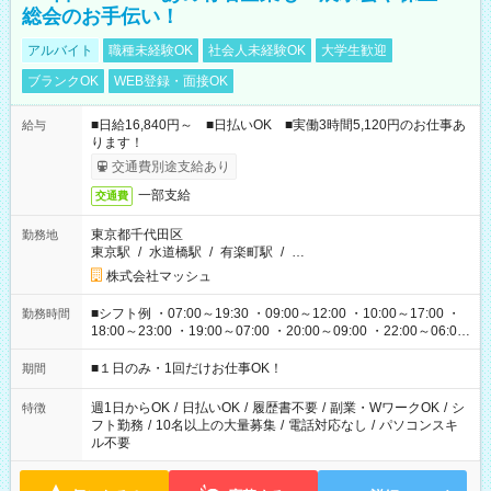
総会のお手伝い！
アルバイト
職種未経験OK
社会人未経験OK
大学生歓迎
ブランクOK
WEB登録・面接OK
■日給16,840円～ ■日払いOK ■実働3時間5,120円のお仕事あ
給与
ります！
交通費別途支給あり
一部支給
交通費
東京都千代田区
勤務地
東京駅
/
水道橋駅
/
有楽町駅
/
…
株式会社マッシュ
■シフト例 ・07:00～19:30 ・09:00～12:00 ・10:00～17:00 ・
勤務時間
18:00～23:00 ・19:00～07:00 ・20:00～09:00 ・22:00～06:00
etc ★最短で3時間で5,120円のお仕事から 15時間で2万円近く稼
げるお仕事も！ ご希望のお時間に合わせてご紹介！ ※シフトは
■１日のみ・1回だけお仕事OK！
期間
現場によって異なります。 ※勿論、休憩時間はあるのでご安心
ください！
週1日からOK
/
日払いOK
/
履歴書不要
/
副業・WワークOK
/
シ
特徴
フト勤務
/
10名以上の大量募集
/
電話対応なし
/
パソコンスキ
ル不要