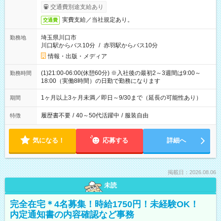
交通費別途支給あり
実費支給／当社規定あり。
交通費
埼玉県川口市
勤務地
川口駅からバス10分
/
赤羽駅からバス10分
情報・出版・メディア
(1)21:00-06:00(休憩60分) ※入社後の最初2～3週間は9:00～
勤務時間
18:00（実働8時間）の日勤で勤務になります
1ヶ月以上3ヶ月未満／即日～9/30まで（延長の可能性あり）
期間
履歴書不要
/
40～50代活躍中
/
服装自由
特徴
気になる！
応募する
詳細へ
掲載日：2026.08.06
未読
完全在宅＊4名募集！時給1750円！未経験OK！
内定通知書の内容確認など事務