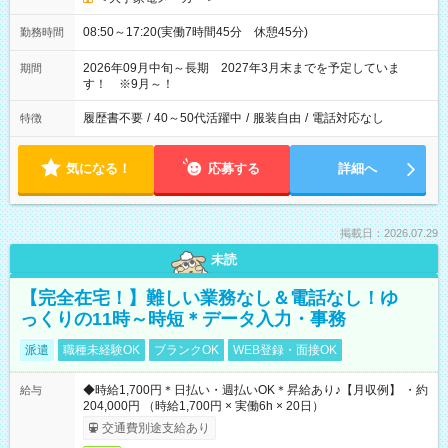
08:50～17:20(実働7時間45分 休憩45分)
勤務時間
2026年09月中旬～長期 2027年3月末までを予定していま
期間
す！ ※9月～！
履歴書不要
/
40～50代活躍中
/
服装自由
/
電話対応なし
特徴
気になる！
応募する
詳細へ
掲載日：2026.07.29
未読
【完全在宅！】難しい業務なし＆電話なし！ゆ
っくりの11時～時短＊データ入力・事務
派遣
職種未経験OK
ブランクOK
WEB登録・面接OK
◆時給1,700円＊日払い・週払いOK＊昇給あり♪【月収例】 ・約
給与
204,000円 （時給1,700円 × 実働6h × 20日）
交通費別途支給あり