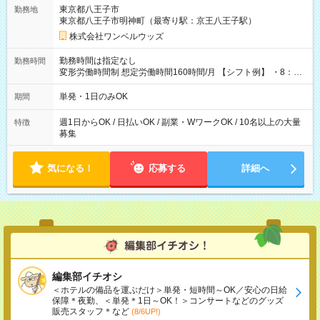
用期間なし
東京都八王子市
勤務地
東京都八王子市明神町（最寄り駅：京王八王子駅）
株式会社ワンベルウッズ
勤務時間は指定なし
勤務時間
変形労働時間制 想定労働時間160時間/月 【シフト例】 ・8：00
～21：00
単発・1日のみOK
期間
週1日からOK / 日払いOK / 副業・WワークOK / 10名以上の大量
特徴
募集
気になる！
応募する
詳細へ
編集部イチオシ
＜ホテルの備品を運ぶだけ＞単発・短時間～OK／安心の日給
保障＊夜勤、＜単発＊1日～OK！＞コンサートなどのグッズ
販売スタッフ＊など
(8/6UP!)